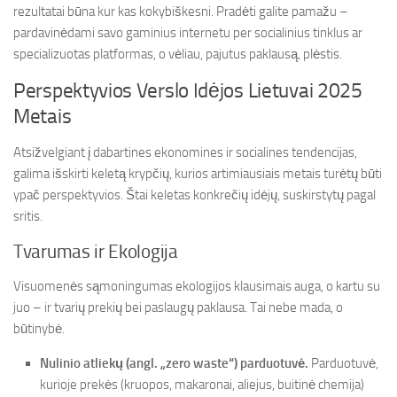
rezultatai būna kur kas kokybiškesni. Pradėti galite pamažu –
pardavinėdami savo gaminius internetu per socialinius tinklus ar
specializuotas platformas, o vėliau, pajutus paklausą, plėstis.
Perspektyvios Verslo Idėjos Lietuvai 2025
Metais
Atsižvelgiant į dabartines ekonomines ir socialines tendencijas,
galima išskirti keletą krypčių, kurios artimiausiais metais turėtų būti
ypač perspektyvios. Štai keletas konkrečių idėjų, suskirstytų pagal
sritis.
Tvarumas ir Ekologija
Visuomenės sąmoningumas ekologijos klausimais auga, o kartu su
juo – ir tvarių prekių bei paslaugų paklausa. Tai nebe mada, o
būtinybė.
Nulinio atliekų (angl. „zero waste“) parduotuvė.
Parduotuvė,
kurioje prekės (kruopos, makaronai, aliejus, buitinė chemija)