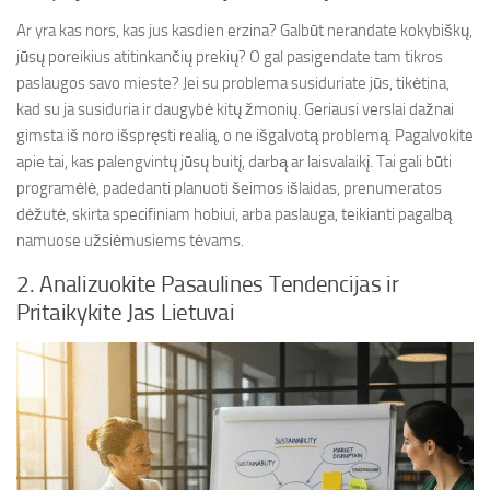
Ar yra kas nors, kas jus kasdien erzina? Galbūt nerandate kokybiškų,
jūsų poreikius atitinkančių prekių? O gal pasigendate tam tikros
paslaugos savo mieste? Jei su problema susiduriate jūs, tikėtina,
kad su ja susiduria ir daugybė kitų žmonių. Geriausi verslai dažnai
gimsta iš noro išspręsti realią, o ne išgalvotą problemą. Pagalvokite
apie tai, kas palengvintų jūsų buitį, darbą ar laisvalaikį. Tai gali būti
programėlė, padedanti planuoti šeimos išlaidas, prenumeratos
dėžutė, skirta specifiniam hobiui, arba paslauga, teikianti pagalbą
namuose užsiėmusiems tėvams.
2. Analizuokite Pasaulines Tendencijas ir
Pritaikykite Jas Lietuvai