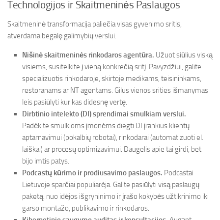
Technologijos ir Skaitmeninės Paslaugos
Skaitmeninė transformacija paliečia visas gyvenimo sritis,
atverdama begalę galimybių verslui.
Nišinė skaitmeninės rinkodaros agentūra.
Užuot siūlius viską
visiems, susitelkite į vieną konkrečią sritį. Pavyzdžiui, galite
specializuotis rinkodaroje, skirtoje medikams, teisininkams,
restoranams ar NT agentams. Gilus vienos srities išmanymas
leis pasiūlyti kur kas didesnę vertę.
Dirbtinio intelekto (DI) sprendimai smulkiam verslui.
Padėkite smulkioms įmonėms diegti DI įrankius klientų
aptarnavimui (pokalbių robotai), rinkodarai (automatizuoti el.
laiškai) ar procesų optimizavimui. Daugelis apie tai girdi, bet
bijo imtis patys.
Podcastų kūrimo ir prodiusavimo paslaugos.
Podcastai
Lietuvoje sparčiai populiarėja. Galite pasiūlyti visą paslaugų
paketą: nuo idėjos išgryninimo ir įrašo kokybės užtikrinimo iki
garso montažo, publikavimo ir rinkodaros.