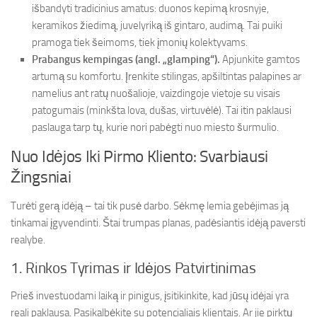
išbandyti tradicinius amatus: duonos kepimą krosnyje,
keramikos žiedimą, juvelyriką iš gintaro, audimą. Tai puiki
pramoga tiek šeimoms, tiek įmonių kolektyvams.
Prabangus kempingas (angl. „glamping“).
Apjunkite gamtos
artumą su komfortu. Įrenkite stilingas, apšiltintas palapines ar
namelius ant ratų nuošalioje, vaizdingoje vietoje su visais
patogumais (minkšta lova, dušas, virtuvėlė). Tai itin paklausi
paslauga tarp tų, kurie nori pabėgti nuo miesto šurmulio.
Nuo Idėjos Iki Pirmo Kliento: Svarbiausi
Žingsniai
Turėti gerą idėją – tai tik pusė darbo. Sėkmę lemia gebėjimas ją
tinkamai įgyvendinti. Štai trumpas planas, padėsiantis idėją paversti
realybe.
1. Rinkos Tyrimas ir Idėjos Patvirtinimas
Prieš investuodami laiką ir pinigus, įsitikinkite, kad jūsų idėjai yra
reali paklausa. Pasikalbėkite su potencialiais klientais. Ar jie pirktų