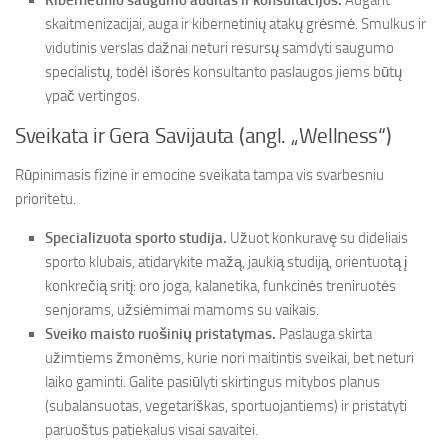
Kibernetinio saugumo auditas ir konsultacijos.
Augant
skaitmenizacijai, auga ir kibernetinių atakų grėsmė. Smulkus ir
vidutinis verslas dažnai neturi resursų samdyti saugumo
specialistų, todėl išorės konsultanto paslaugos jiems būtų
ypač vertingos.
Sveikata ir Gera Savijauta (angl. „Wellness“)
Rūpinimasis fizine ir emocine sveikata tampa vis svarbesniu
prioritetu.
Specializuota sporto studija.
Užuot konkuravę su dideliais
sporto klubais, atidarykite mažą, jaukią studiją, orientuotą į
konkrečią sritį: oro joga, kalanetika, funkcinės treniruotės
senjorams, užsiėmimai mamoms su vaikais.
Sveiko maisto ruošinių pristatymas.
Paslauga skirta
užimtiems žmonėms, kurie nori maitintis sveikai, bet neturi
laiko gaminti. Galite pasiūlyti skirtingus mitybos planus
(subalansuotas, vegetariškas, sportuojantiems) ir pristatyti
paruoštus patiekalus visai savaitei.