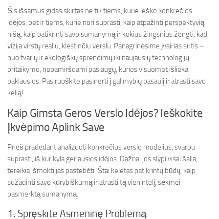
Šis išsamus gidas skirtas ne tik tiems, kurie ieško konkrečios
idėjos, bet ir tiems, kurie nori suprasti, kaip atpažinti perspektyvią
nišą, kaip patikrinti savo sumanymą ir kokius žingsnius žengti, kad
vizija virstų realiu, klestinčiu verslu. Panagrinėsime įvairias sritis –
nuo tvarių ir ekologiškų sprendimų iki naujausių technologijų
pritaikymo, nepamiršdami paslaugų, kurios visuomet išlieka
paklausios. Pasiruoškite pasinerti į galimybių pasaulį ir atrasti savo
kelią!
Kaip Gimsta Geros Verslo Idėjos? Ieškokite
Įkvėpimo Aplink Save
Prieš pradedant analizuoti konkrečius verslo modelius, svarbu
suprasti, iš kur kyla geriausios idėjos. Dažnai jos slypi visai šalia,
tereikia išmokti jas pastebėti. Štai keletas patikrintų būdų, kaip
sužadinti savo kūrybiškumą ir atrasti tą vienintelį, sėkmei
pasmerktą sumanymą.
1. Spręskite Asmeninę Problemą