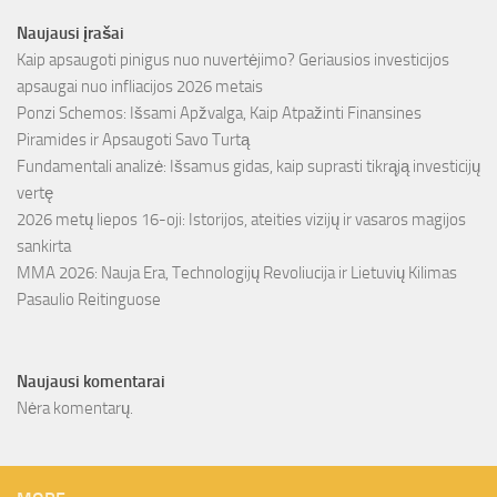
Naujausi įrašai
Kaip apsaugoti pinigus nuo nuvertėjimo? Geriausios investicijos
apsaugai nuo infliacijos 2026 metais
Ponzi Schemos: Išsami Apžvalga, Kaip Atpažinti Finansines
Piramides ir Apsaugoti Savo Turtą
Fundamentali analizė: Išsamus gidas, kaip suprasti tikrąją investicijų
vertę
2026 metų liepos 16-oji: Istorijos, ateities vizijų ir vasaros magijos
sankirta
MMA 2026: Nauja Era, Technologijų Revoliucija ir Lietuvių Kilimas
Pasaulio Reitinguose
Naujausi komentarai
Nėra komentarų.