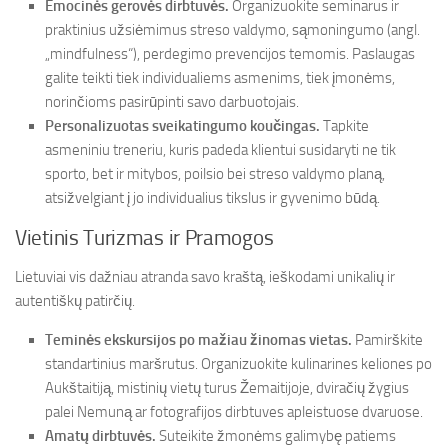
Emocinės gerovės dirbtuvės.
Organizuokite seminarus ir
praktinius užsiėmimus streso valdymo, sąmoningumo (angl.
„mindfulness“), perdegimo prevencijos temomis. Paslaugas
galite teikti tiek individualiems asmenims, tiek įmonėms,
norinčioms pasirūpinti savo darbuotojais.
Personalizuotas sveikatingumo koučingas.
Tapkite
asmeniniu treneriu, kuris padeda klientui susidaryti ne tik
sporto, bet ir mitybos, poilsio bei streso valdymo planą,
atsižvelgiant į jo individualius tikslus ir gyvenimo būdą.
Vietinis Turizmas ir Pramogos
Lietuviai vis dažniau atranda savo kraštą, ieškodami unikalių ir
autentiškų patirčių.
Teminės ekskursijos po mažiau žinomas vietas.
Pamirškite
standartinius maršrutus. Organizuokite kulinarines keliones po
Aukštaitiją, mistinių vietų turus Žemaitijoje, dviračių žygius
palei Nemuną ar fotografijos dirbtuves apleistuose dvaruose.
Amatų dirbtuvės.
Suteikite žmonėms galimybę patiems