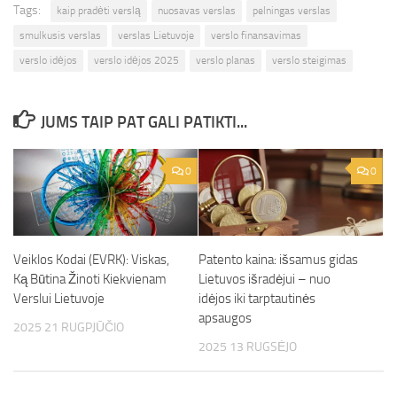
Tags:
kaip pradėti verslą
nuosavas verslas
pelningas verslas
smulkusis verslas
verslas Lietuvoje
verslo finansavimas
verslo idėjos
verslo idėjos 2025
verslo planas
verslo steigimas
JUMS TAIP PAT GALI PATIKTI...
0
0
Veiklos Kodai (EVRK): Viskas,
Patento kaina: išsamus gidas
Ką Būtina Žinoti Kiekvienam
Lietuvos išradėjui – nuo
Verslui Lietuvoje
idėjos iki tarptautinės
apsaugos
2025 21 RUGPJŪČIO
2025 13 RUGSĖJO