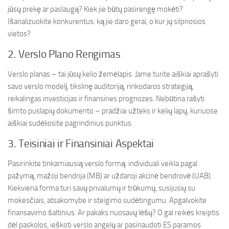
jūsų prekę ar paslaugą? Kiek jie būtų pasirengę mokėti?
Išanalizuokite konkurentus: ką jie daro gerai, o kur jų silpnosios
vietos?
2. Verslo Plano Rengimas
Verslo planas – tai jūsų kelio žemėlapis. Jame turite aiškiai aprašyti
savo verslo modelį, tikslinę auditoriją, rinkodaros strategiją,
reikalingas investicijas ir finansines prognozes. Nebūtina rašyti
šimto puslapių dokumento – pradžiai užteks ir kelių lapų, kuriuose
aiškiai sudėliosite pagrindinius punktus.
3. Teisiniai ir Finansiniai Aspektai
Pasirinkite tinkamiausią verslo formą: individuali veikla pagal
pažymą, mažoji bendrija (MB) ar uždaroji akcinė bendrovė (UAB).
Kiekviena forma turi savų privalumų ir trūkumų, susijusių su
mokesčiais, atsakomybe ir steigimo sudėtingumu. Apgalvokite
finansavimo šaltinius. Ar pakaks nuosavų lėšų? O gal reikės kreiptis
dėl paskolos, ieškoti verslo angelų ar pasinaudoti ES paramos