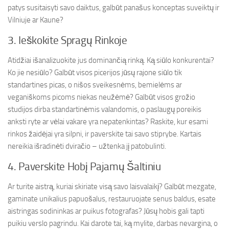
patys susitaisyti savo daiktus, galbūt panašus konceptas suveiktų ir
Vilniuje ar Kaune?
3. Ieškokite Spragų Rinkoje
Atidžiai išanalizuokite jus dominančią rinką. Ką siūlo konkurentai?
Ko jie nesiūlo? Galbūt visos picerijos jūsų rajone siūlo tik
standartines picas, o nišos sveikesnėms, bemielėms ar
veganiškoms picoms niekas neužėmė? Galbūt visos grožio
studijos dirba standartinėmis valandomis, o paslaugų poreikis
anksti ryte ar vėlai vakare yra nepatenkintas? Raskite, kur esami
rinkos žaidėjai yra silpni, ir paverskite tai savo stiprybe. Kartais
nereikia išradinėti dviračio – užtenka jį patobulinti.
4. Paverskite Hobį Pajamų Šaltiniu
Ar turite aistrą, kuriai skiriate visą savo laisvalaikį? Galbūt mezgate,
gaminate unikalius papuošalus, restauruojate senus baldus, esate
aistringas sodininkas ar puikus fotografas? Jūsų hobis gali tapti
puikiu verslo pagrindu. Kai darote tai, ką mylite, darbas nevargina, o