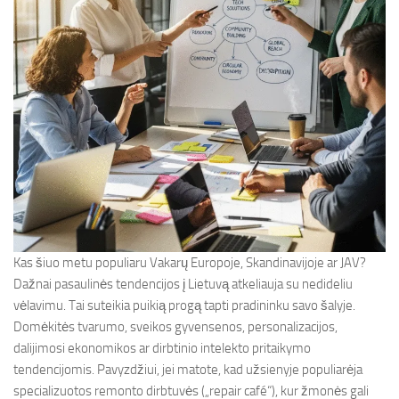
Kas šiuo metu populiaru Vakarų Europoje, Skandinavijoje ar JAV?
Dažnai pasaulinės tendencijos į Lietuvą atkeliauja su nedideliu
vėlavimu. Tai suteikia puikią progą tapti pradininku savo šalyje.
Domėkitės tvarumo, sveikos gyvensenos, personalizacijos,
dalijimosi ekonomikos ar dirbtinio intelekto pritaikymo
tendencijomis. Pavyzdžiui, jei matote, kad užsienyje populiarėja
specializuotos remonto dirbtuvės („repair café“), kur žmonės gali