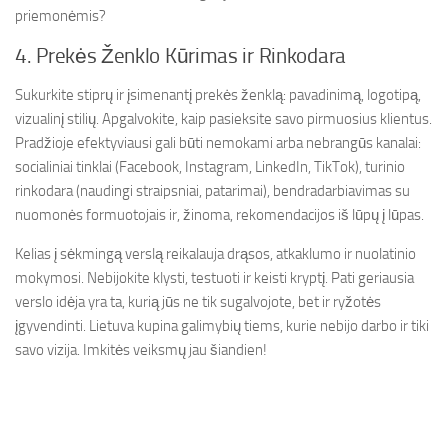
priemonėmis?
4. Prekės Ženklo Kūrimas ir Rinkodara
Sukurkite stiprų ir įsimenantį prekės ženklą: pavadinimą, logotipą,
vizualinį stilių. Apgalvokite, kaip pasieksite savo pirmuosius klientus.
Pradžioje efektyviausi gali būti nemokami arba nebrangūs kanalai:
socialiniai tinklai (Facebook, Instagram, LinkedIn, TikTok), turinio
rinkodara (naudingi straipsniai, patarimai), bendradarbiavimas su
nuomonės formuotojais ir, žinoma, rekomendacijos iš lūpų į lūpas.
Kelias į sėkmingą verslą reikalauja drąsos, atkaklumo ir nuolatinio
mokymosi. Nebijokite klysti, testuoti ir keisti kryptį. Pati geriausia
verslo idėja yra ta, kurią jūs ne tik sugalvojote, bet ir ryžotės
įgyvendinti. Lietuva kupina galimybių tiems, kurie nebijo darbo ir tiki
savo vizija. Imkitės veiksmų jau šiandien!