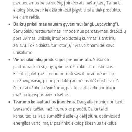
parduodamos be pakuočių, į pirkėjo atsineštą tarą. Tai ne tik
ekologiška, bet ir leidžia pirkėjui įsigyti tiksliai tiek produkto,
kiek jam reikia.
Daiktų prikėlimas naujam gyvenimui (angl. „upcycling“).
Senų baldų restauravimas ir modernus perdažymas, drabužių
persiuvimas, unikalių interjero detalių kūrimas iš antrinių
žaliavų. Tokie daiktai turi istoriją ir yra vertinami dėl savo
unikalumo.
Vietos ūkininkų produkcijos prenumerata.
Sukurkite
platformą, kuri sujungtų vietos ūkininkus ir miestiečius.
Klientai galėtų užsiprenumeruoti savaitinę ar mėnesinę
daržovių, vaisių, pieno produktų ar mėsos dėžutę tiesiai iš
ūkio. Tai užtikrina šviežumą, palaiko vietos ekonomiką ir
mažina transportavimo kaštus.
Tvarumo konsultacijos įmonėms.
Daugelis įmonių nori tapti
tvaresnės, tačiau nežino, nuo ko pradėti. Galite teikti
konsultacijas, kaip sumažinti atliekų kiekį biure, optimizuoti
energijos vartojimą ar pasirinkti ekologiškesnius tiekėjus.