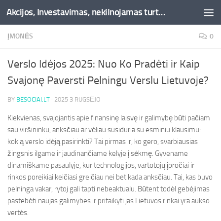
Akcijos, Investavimas, nekilnojamas turtas, kriptovaliutos - Besociai.lt
Skip to content
ĮMONĖS
0
Verslo Idėjos 2025: Nuo Ko Pradėti ir Kaip
Svajonę Paversti Pelningu Verslu Lietuvoje?
BY
BESOCIAI.LT
·
2025 3 RUGSĖJO
Kiekvienas, svajojantis apie finansinę laisvę ir galimybę būti pačiam
sau viršininku, anksčiau ar vėliau susiduria su esminiu klausimu:
kokią verslo idėją pasirinkti? Tai pirmas ir, ko gero, svarbiausias
žingsnis ilgame ir jaudinančiame kelyje į sėkmę. Gyvename
dinamiškame pasaulyje, kur technologijos, vartotojų įpročiai ir
rinkos poreikiai keičiasi greičiau nei bet kada anksčiau. Tai, kas buvo
pelninga vakar, rytoj gali tapti nebeaktualu. Būtent todėl gebėjimas
pastebėti naujas galimybes ir pritaikyti jas Lietuvos rinkai yra aukso
vertės.