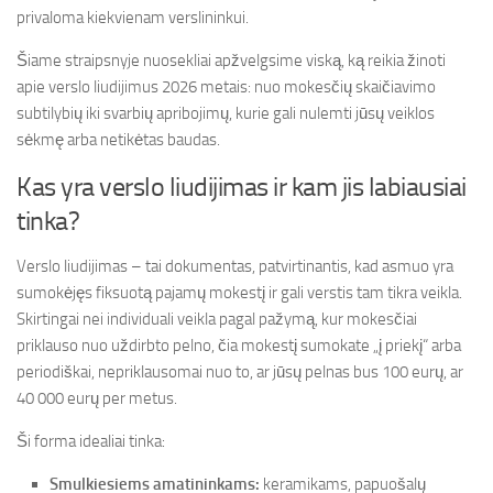
privaloma kiekvienam verslininkui.
Šiame straipsnyje nuosekliai apžvelgsime viską, ką reikia žinoti
apie verslo liudijimus 2026 metais: nuo mokesčių skaičiavimo
subtilybių iki svarbių apribojimų, kurie gali nulemti jūsų veiklos
sėkmę arba netikėtas baudas.
Kas yra verslo liudijimas ir kam jis labiausiai
tinka?
Verslo liudijimas – tai dokumentas, patvirtinantis, kad asmuo yra
sumokėjęs fiksuotą pajamų mokestį ir gali verstis tam tikra veikla.
Skirtingai nei individuali veikla pagal pažymą, kur mokesčiai
priklauso nuo uždirbto pelno, čia mokestį sumokate „į priekį“ arba
periodiškai, nepriklausomai nuo to, ar jūsų pelnas bus 100 eurų, ar
40 000 eurų per metus.
Ši forma idealiai tinka:
Smulkiesiems amatininkams:
keramikams, papuošalų