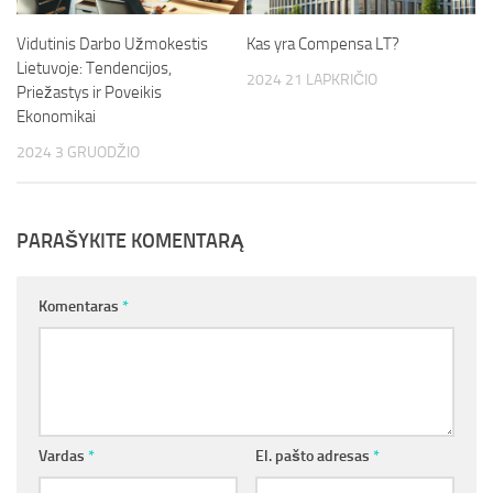
Vidutinis Darbo Užmokestis
Kas yra Compensa LT?
Lietuvoje: Tendencijos,
2024 21 LAPKRIČIO
Priežastys ir Poveikis
Ekonomikai
2024 3 GRUODŽIO
PARAŠYKITE KOMENTARĄ
Komentaras
*
Vardas
*
El. pašto adresas
*