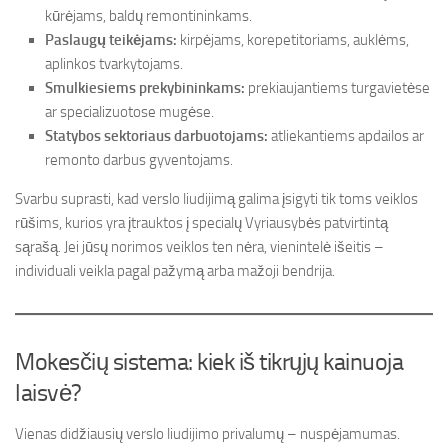
kūrėjams, baldų remontininkams.
Paslaugų teikėjams:
kirpėjams, korepetitoriams, auklėms,
aplinkos tvarkytojams.
Smulkiesiems prekybininkams:
prekiaujantiems turgavietėse
ar specializuotose mugėse.
Statybos sektoriaus darbuotojams:
atliekantiems apdailos ar
remonto darbus gyventojams.
Svarbu suprasti, kad verslo liudijimą galima įsigyti tik toms veiklos
rūšims, kurios yra įtrauktos į specialų Vyriausybės patvirtintą
sąrašą. Jei jūsų norimos veiklos ten nėra, vienintelė išeitis –
individuali veikla pagal pažymą arba mažoji bendrija.
Mokesčių sistema: kiek iš tikrųjų kainuoja
laisvė?
Vienas didžiausių verslo liudijimo privalumų – nuspėjamumas.