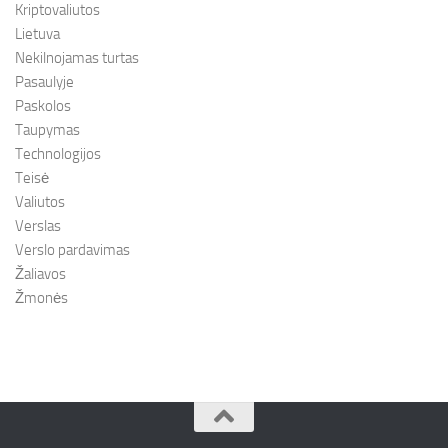
Kriptovaliutos
Lietuva
Nekilnojamas turtas
Pasaulyje
Paskolos
Taupymas
Technologijos
Teisė
Valiutos
Verslas
Verslo pardavimas
Žaliavos
Žmonės