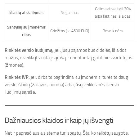
Galima atskaityti 30%
Išlaidų atskaitymas
Negalimas
arba faktines išlaidas
Santykių su įmonėmis
Griežtos (iki 4500 EUR)
Beveik nėra
ribos
Rinkitės verslo liudijimą, jei:
jūsų pajamos bus didelės, išlaidos
mažos, o veikla įtraukta į sąrašą ir orientuota į galutinius vartotojus
(žmones).
Rinkitės IVP, jei:
dirbsite pagrindinai su įmonėmis, turėsite daug
verslo išlaidų (žaliavos, nuoma) arba jūsų veiklos nėra verslo
liudijimų sąraše.
Dažniausios klaidos ir kaip jų išvengti
Net ir paprasčiausia sistema turi spąstų. Štai ko reikėtų saugotis: