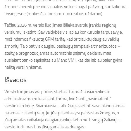
žmones pereiti prie individualios veiklos pagal pažymą, kuri laikoma
teisingesne (mokesčiai mokami nuo realaus uždarbio).
Tačiau 2026 m. verslo liudijimas išlieka svarbiu įrankiu regionų
verslumui skatinti. Savivaldybės vis labiau konkuruoja tarpusavyje,
mažindamos fiksuotą GPM tarifą, kad pritrauktų daugiau veiklių
žmonių. Taip pat vis daugiau paslaugų tampa skaitmenizuotos –
ateityje prognozuojamas automatinis pajamų deklaravimas
susiejant banko sąskaitas su Mano VMI, kas dar labiau palengvins
naštą verslininkams.
Išvados
Verslo liudijimas yra puikus startas. Tai mažiausiai rizikos ir
administravimo reikalaujanti forma, leidžianti „pasimatuoti“
verslininko kėdę. Svarbiausia – atidžiai įsivertinti savo planuojamas
pajamas ir klientų ratą. Jei jūsų klientas yra paprastas žmogus, o
jūsų amatas reikalauja daugiau rankų darbo nei brangių žaliavų –
verslo liudijimas bus jūsų geriausias draugas.