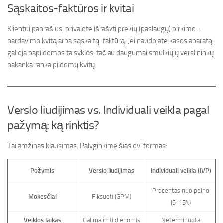
Sąskaitos-faktūros ir kvitai
Klientui paprašius, privalote išrašyti prekių (paslaugų) pirkimo–
pardavimo kvitą arba sąskaitą-faktūrą. Jei naudojate kasos aparatą,
galioja papildomos taisyklės, tačiau daugumai smulkiųjų verslininkų
pakanka ranka pildomų kvitų.
Verslo liudijimas vs. Individuali veikla pagal
pažymą: ką rinktis?
Tai amžinas klausimas. Palyginkime šias dvi formas:
Požymis
Verslo liudijimas
Individuali veikla (IVP)
Procentas nuo pelno
Mokesčiai
Fiksuoti (GPM)
(5-15%)
Veiklos laikas
Galima imti dienomis
Neterminuota