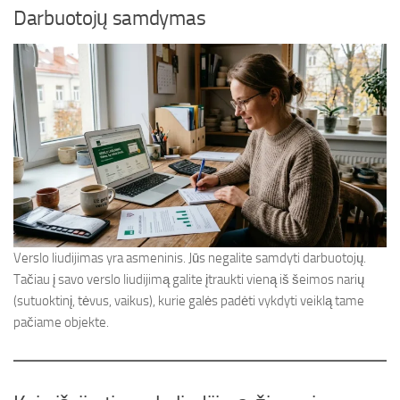
Darbuotojų samdymas
Verslo liudijimas yra asmeninis. Jūs negalite samdyti darbuotojų.
Tačiau į savo verslo liudijimą galite įtraukti vieną iš šeimos narių
(sutuoktinį, tėvus, vaikus), kurie galės padėti vykdyti veiklą tame
pačiame objekte.