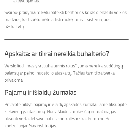
aktyvuojamas.
Svarbu: prašymą reikėtų pateikti bent prieš kelias dienas iki veiklos
pradžios, kad spėtumėte atlikti mokėjimus ir sistema juos
užskaitytų.
Apskaita: ar tikrai nereikia buhalterio?
Verslo liudijimas yra „buhalterinis rojus“. Jums nereikia sudėtingų
balansų ar pelno-nuostolio ataskaitų. Tačiau tam tikra tvarka
privaloma:
Pajamų ir išlaidų žurnalas
Privalote pildyti pajamų ir išlaidų apskaitos žurnalą. Jame fiksuojate
kiekvieną gautą sumą. Nors išlaidos mokesčių nemažina, jas
fiksuoti verta dėl savo paties kontrolės ir skaidrumo prieš
kontroliuojančias institucijas.