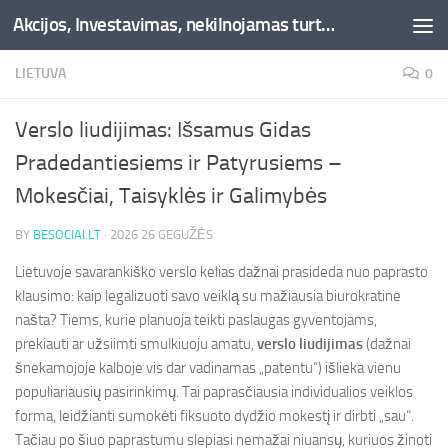
Akcijos, Investavimas, nekilnojamas turtas, kriptovaliutos - Besociai.lt
Skip to content
LIETUVA
0
Verslo liudijimas: Išsamus Gidas
Pradedantiesiems ir Patyrusiems –
Mokesčiai, Taisyklės ir Galimybės
BY
BESOCIAI.LT
·
2026 26 GEGUŽĖS
Lietuvoje savarankiško verslo kelias dažnai prasideda nuo paprasto
klausimo: kaip legalizuoti savo veiklą su mažiausia biurokratine
našta? Tiems, kurie planuoja teikti paslaugas gyventojams,
prekiauti ar užsiimti smulkiuoju amatu,
verslo liudijimas
(dažnai
šnekamojoje kalboje vis dar vadinamas „patentu“) išlieka vienu
populiariausių pasirinkimų. Tai paprasčiausia individualios veiklos
forma, leidžianti sumokėti fiksuoto dydžio mokestį ir dirbti „sau“.
Tačiau po šiuo paprastumu slepiasi nemažai niuansų, kuriuos žinoti