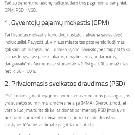
Tačiau bendrą mokestinę naštą sudaro trys pagrindiniai banginiai:
GPM, PSD ir VSD.
1. Gyventojų pajamų mokestis (GPM)
Tai fiksuotas mokestis, kurio dydį nustato kiekviena savivaldybė
individualiai. Pavyzdžiui, Vilniaus mieste tas pats verslo liudijimas
gali kainuoti brangiau nei Jurbarko rajone. Savivaldybės taip pat taiko
įvairias lengvatas: pensininkams, neįgaliesiems, bedarbiams,
daugiavaikėms šeimoms ar studentams GPM gali būti sumažintas
net iki 50–100 %.
2. Privalomasis sveikatos draudimas (PSD)
PSD įmokos garantuoja jums nemokamas medicinos paslaugas. Jos
yra susietos su minimalia mėnesine alga (MMA). Svarbu žinoti: jei
verslo liudijimą turite tik kelias dienas per mėnesį, PSD įmoką vis
tiek turite sumokėti už visą mėnesį (nebent esate draustas
valstybės lėšomis ar dirbate pagal darbo sutartį).