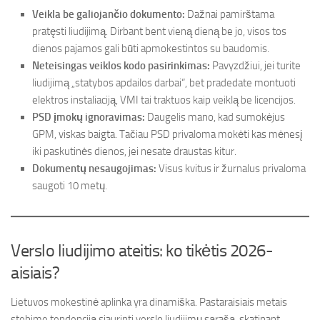
Veikla be galiojančio dokumento:
Dažnai pamirštama
pratęsti liudijimą. Dirbant bent vieną dieną be jo, visos tos
dienos pajamos gali būti apmokestintos su baudomis.
Neteisingas veiklos kodo pasirinkimas:
Pavyzdžiui, jei turite
liudijimą „statybos apdailos darbai“, bet pradedate montuoti
elektros instaliaciją, VMI tai traktuos kaip veiklą be licencijos.
PSD įmokų ignoravimas:
Daugelis mano, kad sumokėjus
GPM, viskas baigta. Tačiau PSD privaloma mokėti kas mėnesį
iki paskutinės dienos, jei nesate draustas kitur.
Dokumentų nesaugojimas:
Visus kvitus ir žurnalus privaloma
saugoti 10 metų.
Verslo liudijimo ateitis: ko tikėtis 2026-
aisiais?
Lietuvos mokestinė aplinka yra dinamiška. Pastaraisiais metais
stebime tendenciją siaurinti verslo liudijimų sąrašą, skatinant