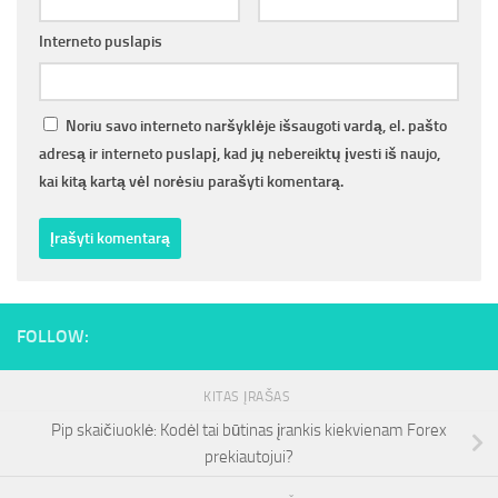
Interneto puslapis
Noriu savo interneto naršyklėje išsaugoti vardą, el. pašto
adresą ir interneto puslapį, kad jų nebereiktų įvesti iš naujo,
kai kitą kartą vėl norėsiu parašyti komentarą.
FOLLOW:
KITAS ĮRAŠAS
Pip skaičiuoklė: Kodėl tai būtinas įrankis kiekvienam Forex
prekiautojui?