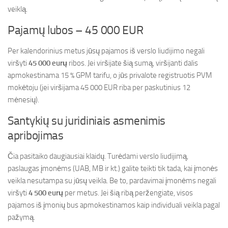
veiklą.
Pajamų lubos – 45 000 EUR
Per kalendorinius metus jūsų pajamos iš verslo liudijimo negali
viršyti
45 000 eurų
ribos. Jei viršijate šią sumą, viršijanti dalis
apmokestinama 15 % GPM tarifu, o jūs privalote registruotis PVM
mokėtoju (jei viršijama 45 000 EUR riba per paskutinius 12
mėnesių).
Santykių su juridiniais asmenimis
apribojimas
Čia pasitaiko daugiausiai klaidų. Turėdami verslo liudijimą,
paslaugas įmonėms (UAB, MB ir kt.) galite teikti tik tada, kai įmonės
veikla nesutampa su jūsų veikla. Be to, pardavimai įmonėms negali
viršyti
4 500 eurų
per metus. Jei šią ribą peržengiate, visos
pajamos iš įmonių bus apmokestinamos kaip individuali veikla pagal
pažymą.