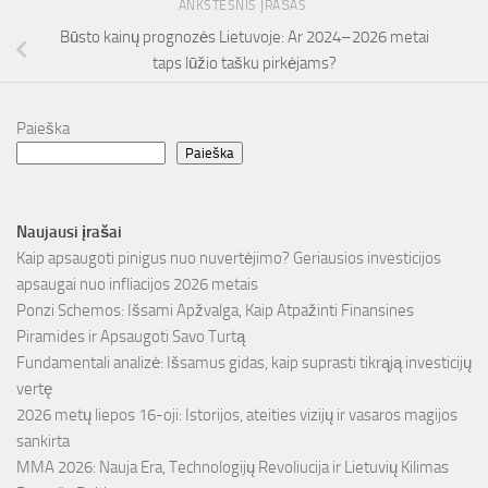
ANKSTESNIS ĮRAŠAS
Būsto kainų prognozės Lietuvoje: Ar 2024–2026 metai
taps lūžio tašku pirkėjams?
Paieška
Paieška
Naujausi įrašai
Kaip apsaugoti pinigus nuo nuvertėjimo? Geriausios investicijos
apsaugai nuo infliacijos 2026 metais
Ponzi Schemos: Išsami Apžvalga, Kaip Atpažinti Finansines
Piramides ir Apsaugoti Savo Turtą
Fundamentali analizė: Išsamus gidas, kaip suprasti tikrąją investicijų
vertę
2026 metų liepos 16-oji: Istorijos, ateities vizijų ir vasaros magijos
sankirta
MMA 2026: Nauja Era, Technologijų Revoliucija ir Lietuvių Kilimas