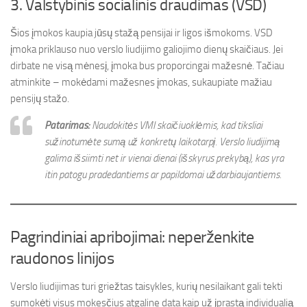
3. Valstybinis socialinis draudimas (VSD)
Šios įmokos kaupia jūsų stažą pensijai ir ligos išmokoms. VSD
įmoka priklauso nuo verslo liudijimo galiojimo dienų skaičiaus. Jei
dirbate ne visą mėnesį, įmoka bus proporcingai mažesnė. Tačiau
atminkite – mokėdami mažesnes įmokas, sukaupiate mažiau
pensijų stažo.
Patarimas:
Naudokitės VMI skaičiuoklėmis, kad tiksliai
sužinotumėte sumą už konkretų laikotarpį. Verslo liudijimą
galima išsiimti net ir vienai dienai (išskyrus prekybą), kas yra
itin patogu pradedantiems ar papildomai uždarbiaujantiems.
Pagrindiniai apribojimai: neperženkite
raudonos linijos
Verslo liudijimas turi griežtas taisykles, kurių nesilaikant gali tekti
sumokėti visus mokesčius atgaline data kaip už įprastą individualią