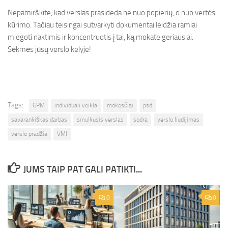
Nepamirškite, kad verslas prasideda ne nuo popierių, o nuo vertės
kūrimo. Tačiau teisingai sutvarkyti dokumentai leidžia ramiai
miegoti naktimis ir koncentruotis į tai, ką mokate geriausiai.
Sėkmės jūsų verslo kelyje!
Tags:
GPM
individuali veikla
mokesčiai
psd
savarankiškas darbas
smulkusis verslas
sodra
verslo liudijimas
verslo pradžia
VMI
JUMS TAIP PAT GALI PATIKTI...
0
0