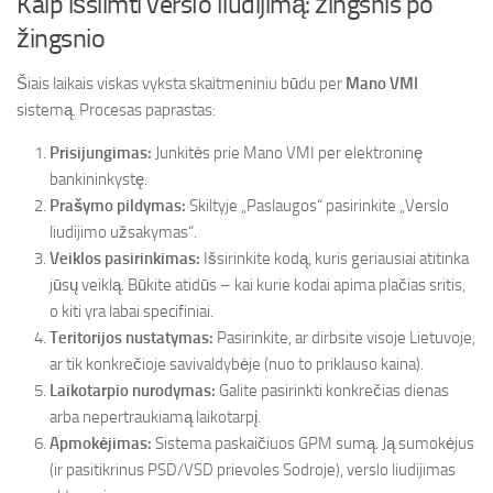
Kaip išsiimti verslo liudijimą: žingsnis po
žingsnio
Šiais laikais viskas vyksta skaitmeniniu būdu per
Mano VMI
sistemą. Procesas paprastas:
Prisijungimas:
Junkitės prie Mano VMI per elektroninę
bankininkystę.
Prašymo pildymas:
Skiltyje „Paslaugos“ pasirinkite „Verslo
liudijimo užsakymas“.
Veiklos pasirinkimas:
Išsirinkite kodą, kuris geriausiai atitinka
jūsų veiklą. Būkite atidūs – kai kurie kodai apima plačias sritis,
o kiti yra labai specifiniai.
Teritorijos nustatymas:
Pasirinkite, ar dirbsite visoje Lietuvoje,
ar tik konkrečioje savivaldybėje (nuo to priklauso kaina).
Laikotarpio nurodymas:
Galite pasirinkti konkrečias dienas
arba nepertraukiamą laikotarpį.
Apmokėjimas:
Sistema paskaičiuos GPM sumą. Ją sumokėjus
(ir pasitikrinus PSD/VSD prievoles Sodroje), verslo liudijimas