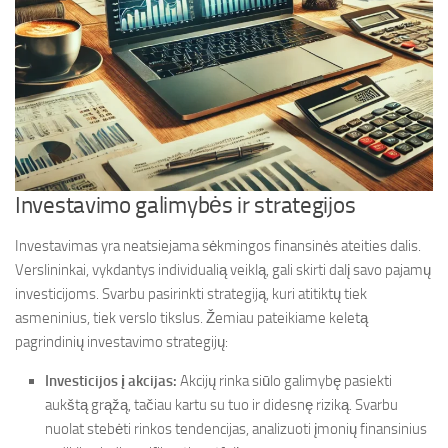
Investavimo galimybės ir strategijos
Investavimas yra neatsiejama sėkmingos finansinės ateities dalis.
Verslininkai, vykdantys individualią veiklą, gali skirti dalį savo pajamų
investicijoms. Svarbu pasirinkti strategiją, kuri atitiktų tiek
asmeninius, tiek verslo tikslus. Žemiau pateikiame keletą
pagrindinių investavimo strategijų:
Investicijos į akcijas:
Akcijų rinka siūlo galimybę pasiekti
aukštą grąžą, tačiau kartu su tuo ir didesnę riziką. Svarbu
nuolat stebėti rinkos tendencijas, analizuoti įmonių finansinius