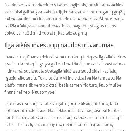
Naudodamiesi moderniomis technologijomis, individualios veiklos
savininkai gali lengvai sekti akcijų kursus, analizuoti obligacijų grąžą
bei net vertinti nekilnojamo turto rinkos tendencijas. Ši informacija
leidžia efektyviai planuoti investicijas, reaguoti į staigius rinkos
pokyčius ir užtikrinti nuolatinį kapitalo augimą.
Ilgalaikės investicijų naudos ir tvarumas
Investicijos į finansų rinkas bei nekilnojamą turtą yra ilgalaikės. Nors
pradiniu laikotarpiu grąža gali būti nedidelė, nuoseklis investavimas
ir tinkamai suplanuota strategija leidžia sukaupti didelį kapitalą
ilguoju laikotarpiu. Tokiu būdu, VMI individuali veikla tampa puikia
platforma ne tik verslo plėtrai, bet ir asmeninio turtų kaupimui bei
finansinei nepriklausomybei.
Ilgalaikės investicijos suteikia galimybę ne tik auginti turtą, bet ir
optimizuoti mokesčius. Nuoseklus investavimas, diversifikuotas
portfelis bei profesionalios konsultacijos leidžia sumažinti riziką ir
užtikrinti stabilų pajamų augimą net ir ekonominių sunkumų