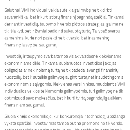
Galutinai, VMI individuali veikla suteikia galimybę ne tik dirbti
savarankiškai, bet ir kurti stiprų finansinį pagrindą ateičiai. Tinkamai
derinant investicijų, taupymo ir verslo plėtros strategijas, galima ne
tik išlaikyti, bet ir žymiai padidinti sukauptą turtą. Tai ypač svarbu
asmenims, kurie nori pasiekti ne tik verslo, bet ir asmeninę
finansinę laisvę bei saugumą.
Investicijų ir taupymo svarba tampa vis akivaizdesnė kiekviename
ekonominiame cikle. Tinkamai suplanuotos investicijos į akcijas,
obligacijas ar nekilnojamą turtą ne tik padeda išvengti finansinių
nuostolių, bet ir suteikia galimybę auginti turtą net ir sudėtingomis
ekonominėmis sąlygomis. Kiekvienas verslininkas, naudojantis VMI
individualios veiklos teikiamomis galimybėmis, turi galimybę ne tik
optimizuoti savo mokesčius, bet ir kurti tvirtą pagrindą ilgalaikiam
finansiniam saugumui.
Šiuolaikinėje ekonomikoje, kur konkurencija ir technologijų pažanga
vyksta sparčiai, investavimas tampa būtina priemone ne tik verslo,