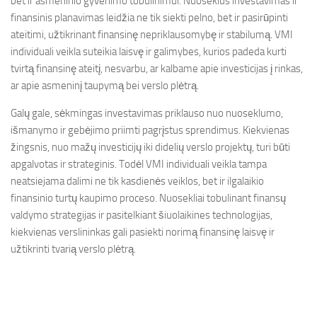
bet ir asmeninio gyvenimo tobulinimui. Nuoseklus investavimas ir
finansinis planavimas leidžia ne tik siekti pelno, bet ir pasirūpinti
ateitimi, užtikrinant finansinę nepriklausomybę ir stabilumą. VMI
individuali veikla suteikia laisvę ir galimybes, kurios padeda kurti
tvirtą finansinę ateitį, nesvarbu, ar kalbame apie investicijas į rinkas,
ar apie asmeninį taupymą bei verslo plėtrą.
Galų gale, sėkmingas investavimas priklauso nuo nuoseklumo,
išmanymo ir gebėjimo priimti pagrįstus sprendimus. Kiekvienas
žingsnis, nuo mažų investicijų iki didelių verslo projektų, turi būti
apgalvotas ir strateginis. Todėl VMI individuali veikla tampa
neatsiejama dalimi ne tik kasdienės veiklos, bet ir ilgalaikio
finansinio turtų kaupimo proceso. Nuosekliai tobulinant finansų
valdymo strategijas ir pasitelkiant šiuolaikines technologijas,
kiekvienas verslininkas gali pasiekti norimą finansinę laisvę ir
užtikrinti tvarią verslo plėtrą.