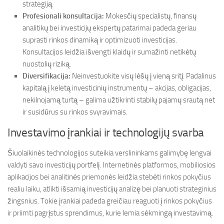
strategiją.
Profesionali konsultacija:
Mokesčių specialistų, finansų
analitikų bei investicijų ekspertų patarimai padeda geriau
suprasti rinkos dinamiką ir optimizuoti investicijas.
Konsultacijos leidžia išvengti klaidų ir sumažinti netikėtų
nuostolių riziką.
Diversifikacija:
Neinvestuokite visų lėšų į vieną sritį. Padalinus
kapitalą į keletą investicinių instrumentų – akcijas, obligacijas,
nekilnojamą turtą – galima užtikrinti stabilų pajamų srautą net
ir susidūrus su rinkos svyravimais.
Investavimo įrankiai ir technologijų svarba
Šiuolaikinės technologijos suteikia verslininkams galimybę lengvai
valdyti savo investicijų portfelį. Internetinės platformos, mobiliosios
aplikacijos bei analitinės priemonės leidžia stebėti rinkos pokyčius
realiu laiku, atlikti išsamią investicijų analizę bei planuoti strateginius
žingsnius. Tokie įrankiai padeda greičiau reaguoti į rinkos pokyčius
ir priimti pagrįstus sprendimus, kurie lemia sėkmingą investavimą.