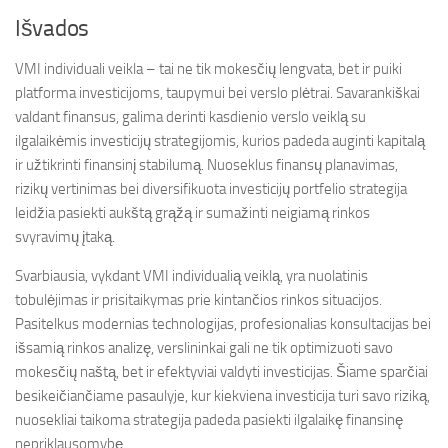
Išvados
VMI individuali veikla – tai ne tik mokesčių lengvata, bet ir puiki
platforma investicijoms, taupymui bei verslo plėtrai. Savarankiškai
valdant finansus, galima derinti kasdienio verslo veiklą su
ilgalaikėmis investicijų strategijomis, kurios padeda auginti kapitalą
ir užtikrinti finansinį stabilumą. Nuoseklus finansų planavimas,
rizikų vertinimas bei diversifikuota investicijų portfelio strategija
leidžia pasiekti aukštą grąžą ir sumažinti neigiamą rinkos
svyravimų įtaką.
Svarbiausia, vykdant VMI individualią veiklą, yra nuolatinis
tobulėjimas ir prisitaikymas prie kintančios rinkos situacijos.
Pasitelkus modernias technologijas, profesionalias konsultacijas bei
išsamią rinkos analizę, verslininkai gali ne tik optimizuoti savo
mokesčių naštą, bet ir efektyviai valdyti investicijas. Šiame sparčiai
besikeičiančiame pasaulyje, kur kiekviena investicija turi savo riziką,
nuosekliai taikoma strategija padeda pasiekti ilgalaikę finansinę
nepriklausomybę.