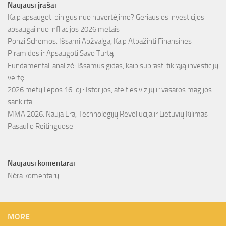
Naujausi įrašai
Kaip apsaugoti pinigus nuo nuvertėjimo? Geriausios investicijos
apsaugai nuo infliacijos 2026 metais
Ponzi Schemos: Išsami Apžvalga, Kaip Atpažinti Finansines
Piramides ir Apsaugoti Savo Turtą
Fundamentali analizė: Išsamus gidas, kaip suprasti tikrąją investicijų
vertę
2026 metų liepos 16-oji: Istorijos, ateities vizijų ir vasaros magijos
sankirta
MMA 2026: Nauja Era, Technologijų Revoliucija ir Lietuvių Kilimas
Pasaulio Reitinguose
Naujausi komentarai
Nėra komentarų.
MORE