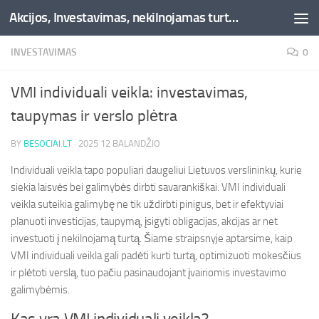
Akcijos, Investavimas, nekilnojamas turtas, kriptovaliutos - Besociai.lt
Skip to content
INVESTAVIMAS
0
VMI individuali veikla: investavimas,
taupymas ir verslo plėtra
BY
BESOCIAI.LT
·
2025 12 BALANDŽIO
Individuali veikla tapo populiari daugeliui Lietuvos verslininkų, kurie
siekia laisvės bei galimybės dirbti savarankiškai. VMI individuali
veikla suteikia galimybę ne tik uždirbti pinigus, bet ir efektyviai
planuoti investicijas, taupymą, įsigyti obligacijas, akcijas ar net
investuoti į nekilnojamą turtą. Šiame straipsnyje aptarsime, kaip
VMI individuali veikla gali padėti kurti turtą, optimizuoti mokesčius
ir plėtoti verslą, tuo pačiu pasinaudojant įvairiomis investavimo
galimybėmis.