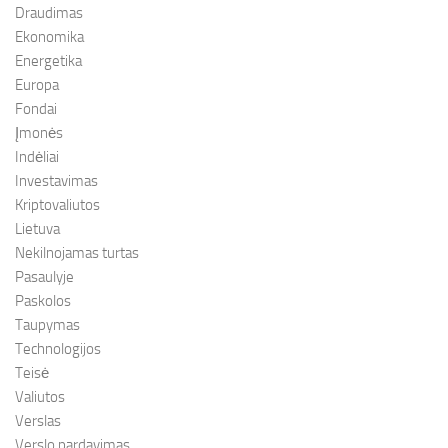
Draudimas
Ekonomika
Energetika
Europa
Fondai
Įmonės
Indėliai
Investavimas
Kriptovaliutos
Lietuva
Nekilnojamas turtas
Pasaulyje
Paskolos
Taupymas
Technologijos
Teisė
Valiutos
Verslas
Verslo pardavimas