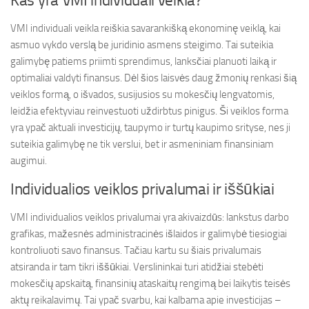
Kas yra VMI individuali veikla?
VMI individuali veikla reiškia savarankišką ekonominę veiklą, kai
asmuo vykdo verslą be juridinio asmens steigimo. Tai suteikia
galimybę patiems priimti sprendimus, lanksčiai planuoti laiką ir
optimaliai valdyti finansus. Dėl šios laisvės daug žmonių renkasi šią
veiklos formą, o išvados, susijusios su mokesčių lengvatomis,
leidžia efektyviau reinvestuoti uždirbtus pinigus. Ši veiklos forma
yra ypač aktuali investicijų, taupymo ir turtų kaupimo srityse, nes ji
suteikia galimybę ne tik verslui, bet ir asmeniniam finansiniam
augimui.
Individualios veiklos privalumai ir iššūkiai
VMI individualios veiklos privalumai yra akivaizdūs: lankstus darbo
grafikas, mažesnės administracinės išlaidos ir galimybė tiesiogiai
kontroliuoti savo finansus. Tačiau kartu su šiais privalumais
atsiranda ir tam tikri iššūkiai. Verslininkai turi atidžiai stebėti
mokesčių apskaitą, finansinių ataskaitų rengimą bei laikytis teisės
aktų reikalavimų. Tai ypač svarbu, kai kalbama apie investicijas –