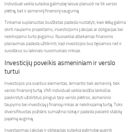
Individuali veikla suteikia galimybę laisvai planuoti ne tik verslo
plėtrą, bet ir asmeninį finansinį saugumą.
Tinkamai suplanuotas biudžetas padeda nustatyti, kiek lėšų galima
skirti naujiems projektams, investicijoms į akcijas ar obligacijas bei
nekilnojamo turto įsigijimui. Nuosekliai atliekamas finansinis
planavimas padeda užtikrinti, kad investicijos bus tęsiamos net ir
susidūrus su laikinais nuosmukiais rinkoje.
Investicijų poveikis asmeniniam ir verslo
turtui
Investicijos yra svarbus elementas, lemiantis tiek asmeninį, tiek
verslo finansinį turtą. VMI individuali veikla leidžia lanksčiai
paskirstyti uždirbtus pinigus tarp verslo plėtros, asmeninio
taupymo bei investicijų į finansų rinkas ar nekilnojamą turtą. Toks
diversifikuotas požiūris sumažina riziką ir padeda pasiekti stabilų
pajamų augimą.
Investavimas į akcijas ir obligacijas suteikia galimybę auginti