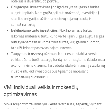
rodiklius ir diversifikuoti portfelį.
Obligacijos:
Investavimas į obligacijas yra saugesnis būdas
auginti kapitalą. Nors grąža gali būti mažesnė, investicijos į
stabilias obligacijas užtikrina pastovų pajamų srautą ir
sumažina riziką.
Nekilnojamo turto investicijos:
Nekilnojamasis turtas
laikomas materialiu turtu, kurio vertė ilgainiui gali augti. Tai gali
būti gyvenamasis ar komercinis turtas, kurį galima nuomoti,
taip užtikrinant pastovias pajamų sroves.
Taupymas ir rezervų kūrimas:
Net ir esant stabiliai verslo
veiklai, būtina turėti atsargų fondą nenumatytoms išlaidoms ar
ekonominėms krizėms. Tai padeda išlaikyti finansinį stabilumą
ir užtikrinti, kad investicijos bus tęsiamos nepaisant
trumpalaikių nuosmukių.
VMI individuali veikla ir mokesčių
optimizavimas
Mokesčių optimizavimas yra vienas svarbiausių aspektų, vykdant