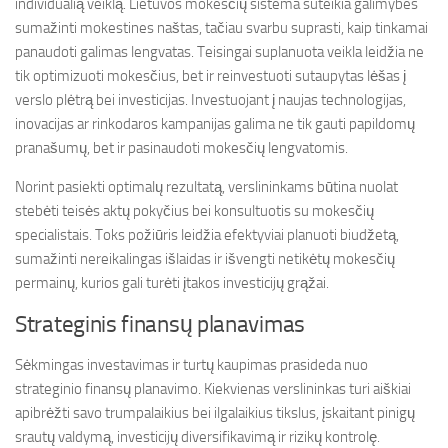
individualią veiklą. Lietuvos mokesčių sistema suteikia galimybes
sumažinti mokestines naštas, tačiau svarbu suprasti, kaip tinkamai
panaudoti galimas lengvatas. Teisingai suplanuota veikla leidžia ne
tik optimizuoti mokesčius, bet ir reinvestuoti sutaupytas lėšas į
verslo plėtrą bei investicijas. Investuojant į naujas technologijas,
inovacijas ar rinkodaros kampanijas galima ne tik gauti papildomų
pranašumų, bet ir pasinaudoti mokesčių lengvatomis.
Norint pasiekti optimalų rezultatą, verslininkams būtina nuolat
stebėti teisės aktų pokyčius bei konsultuotis su mokesčių
specialistais. Toks požiūris leidžia efektyviai planuoti biudžetą,
sumažinti nereikalingas išlaidas ir išvengti netikėtų mokesčių
permainų, kurios gali turėti įtakos investicijų grąžai.
Strateginis finansų planavimas
Sėkmingas investavimas ir turtų kaupimas prasideda nuo
strateginio finansų planavimo. Kiekvienas verslininkas turi aiškiai
apibrėžti savo trumpalaikius bei ilgalaikius tikslus, įskaitant pinigų
srautų valdymą, investicijų diversifikavimą ir rizikų kontrolę.