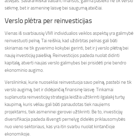
atvejais. Savarankiškai valdant finansus, galima pasiekti ne tik verslo
sėkmę, bet ir asmeninę laisvę bei saugumą ateičiai.
Verslo plėtra per reinvesticijas
Vienas iš svarbiausių VMI individualios veiklos aspektų yra galimybė
reinvestuoti pelną. Tai reiškia, kad uždirbtas pelnas gali būti
skiriamas ne tik gyvenimo kokybei gerinti, bet ir į verslo plėtrą bei
naujų investicijų paiešką. Reinvesticijos padeda nuolat didinti
kapitalą, atverti naujas verslo galimybes bei prisidėti prie bendro
ekonominio augimo.
Verslininkai, kurie nuosekliai reinvestuoja savo pelną, pastebi ne tik
verslo augimą, bet ir didėjančią finansinę laisvę. Tinkamai
suplanuota reinvesticijų strategija leidžia užtikrinti ilgalaikį turtų
kaupimą, kuris vėliau gali būti panaudotas tiek naujiems
projektams, tiek asmeninei gerovei užtikrinti. Be to, investicijų
diversifikacija padeda išvengti pernelyg didelės priklausomybės
nuo vieno sektoriaus, kas yra itin svarbu nuolat kintančioje
ekonomikoje.