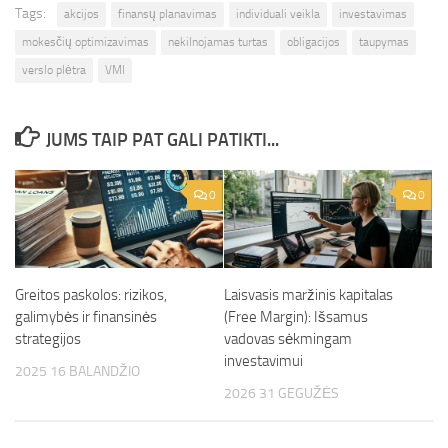
Tags:
akcijos
finansų planavimas
individuali veikla
investavimas
mokesčių optimizavimas
nekilnojamas turtas
obligacijos
taupymas
verslo plėtra
VMI
JUMS TAIP PAT GALI PATIKTI...
0
0
Greitos paskolos: rizikos,
Laisvasis maržinis kapitalas
galimybės ir finansinės
(Free Margin): Išsamus
strategijos
vadovas sėkmingam
investavimui
2025 16 BALANDŽIO
2026 31 GEGUŽĖS