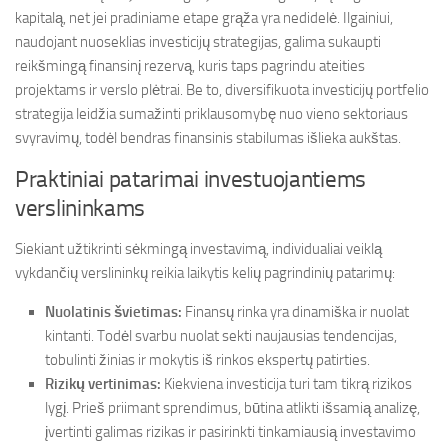
kapitalą, net jei pradiniame etape grąža yra nedidelė. Ilgainiui,
naudojant nuoseklias investicijų strategijas, galima sukaupti
reikšmingą finansinį rezervą, kuris taps pagrindu ateities
projektams ir verslo plėtrai. Be to, diversifikuota investicijų portfelio
strategija leidžia sumažinti priklausomybę nuo vieno sektoriaus
svyravimų, todėl bendras finansinis stabilumas išlieka aukštas.
Praktiniai patarimai investuojantiems
verslininkams
Siekiant užtikrinti sėkmingą investavimą, individualiai veiklą
vykdančių verslininkų reikia laikytis kelių pagrindinių patarimų:
Nuolatinis švietimas:
Finansų rinka yra dinamiška ir nuolat
kintanti. Todėl svarbu nuolat sekti naujausias tendencijas,
tobulinti žinias ir mokytis iš rinkos ekspertų patirties.
Rizikų vertinimas:
Kiekviena investicija turi tam tikrą rizikos
lygį. Prieš priimant sprendimus, būtina atlikti išsamią analizę,
įvertinti galimas rizikas ir pasirinkti tinkamiausią investavimo