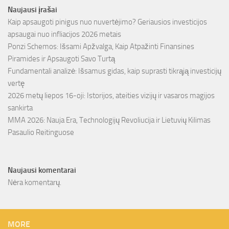
Naujausi įrašai
Kaip apsaugoti pinigus nuo nuvertėjimo? Geriausios investicijos
apsaugai nuo infliacijos 2026 metais
Ponzi Schemos: Išsami Apžvalga, Kaip Atpažinti Finansines
Piramides ir Apsaugoti Savo Turtą
Fundamentali analizė: Išsamus gidas, kaip suprasti tikrąją investicijų
vertę
2026 metų liepos 16-oji: Istorijos, ateities vizijų ir vasaros magijos
sankirta
MMA 2026: Nauja Era, Technologijų Revoliucija ir Lietuvių Kilimas
Pasaulio Reitinguose
Naujausi komentarai
Nėra komentarų.
MORE