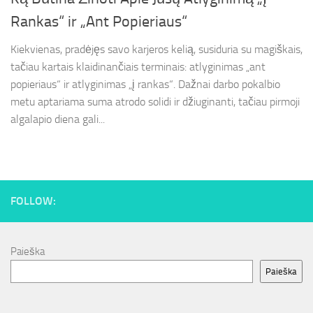
Rankas“ ir „Ant Popieriaus“
Kiekvienas, pradėjęs savo karjeros kelią, susiduria su magiškais,
tačiau kartais klaidinančiais terminais: atlyginimas „ant
popieriaus“ ir atlyginimas „į rankas“. Dažnai darbo pokalbio
metu aptariama suma atrodo solidi ir džiuginanti, tačiau pirmoji
algalapio diena gali...
FOLLOW:
Paieška
Paieška