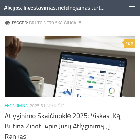
Akcijos, Investavimas, nekilnojamas turtas, kriptovaliutos - Besociai.lt
Skip to content
TAGGED:
BRUTO NETO SKAIČIUOKLĖ
0
EKONOMIKA
2025 5 LAPKRIČIO
Atlyginimo Skaičiuoklė 2025: Viskas, Ką
Būtina Žinoti Apie Jūsų Atlyginimą „Į
Rankas“