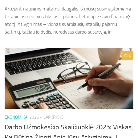
Artėjant naujiems metams, daugelis iš mūsų susimąstome ne
tik apie asmeninius tikslus ir planus, bet ir apie savo finansinę
ateitį. Atlyginimas – vienas svarbiausių stabilių pajamų
šaltinių, tačiau jo dydis, nurodytas darbo sutartyje, ir...
0
EKONOMIKA
2025 4 LAPKRIČIO
Darbo Užmokesčio Skaičiuoklė 2025: Viskas,
Ką Būtina Žinoti Apie Jūsų Atlyginimą „Į