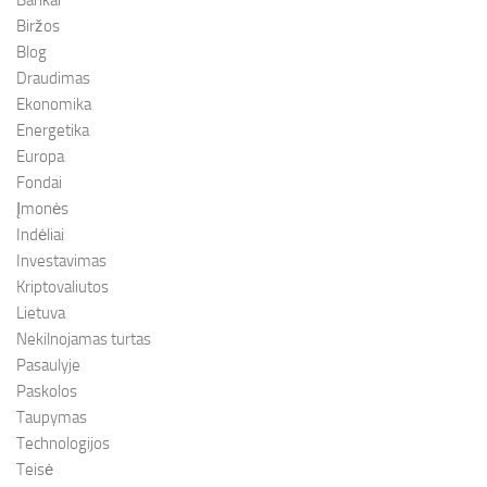
Bankai
Biržos
Blog
Draudimas
Ekonomika
Energetika
Europa
Fondai
Įmonės
Indėliai
Investavimas
Kriptovaliutos
Lietuva
Nekilnojamas turtas
Pasaulyje
Paskolos
Taupymas
Technologijos
Teisė