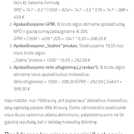
(924 €), taikome formulę:
NPD = 747 – 0,5 * (1500 – 924) = 747 – 0,5 * 576 = 747 – 288 =
459 €
Apskaičiuojame GPM.
Iš bruto algos atimame apskaičiuotą
NPD ir gautą sumą padauginame iš 20%:
GPM = (1500 – 459) * 20% = 1041 * 0,20 = 208,20 €
Apskaičiuojame „Sodros“ įmokas.
Skaičiuojame 19,5% nuo
visos bruto algos:
„Sodros“ įmokos = 1500 * 19,5% = 292,50 €
Apskaičiuojame neto atlyginimą („į rankas“).
Iš bruto algos
atimame visus apskaičiuotus mokesčius:
Neto atlyginimas = 1500 – 208,20 (GPM) – 292,50 („Sodra“) =
999,30 €
Kaip matote, nuo 1500 eurų „ant popieriaus“ atskaičius mokesčius,
jūsų sąskaitą pasieks 999,30 eurų. Darbo užmokesčio skaičiuoklė
visus šiuos veiksmus atlieka akimirksniu, pateikdama jums ne tik
galutinį rezultatą, bet ir detalią mokesčių išklotinę.