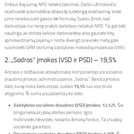
Viršijus šią sumą, NPD nebėra taikomas. Darbo užmokesčio
skaičiuoklė automatiškai atlieka šį sudėtingą skaičiavimą, todėl
jums nereikia sukti galvos dėl formulių. Svarbu žinoti, kad
darbuotojas turi teisę prašyti darbdavio netaikyti NPD. Tai gali būti
naudinga, jei dirbate keliose darbovietėse arba gaunate kitų
apmokestinamų pajamų ir norite išvengti prievolės metų gale
susimokėti GPM skirtumą Valstybinei mokesčių inspekcijai (VMI).
2. „Sodros“ įmokos (VSD ir PSD) – 19,5%
Antrasis ir didžiausias atskaitomasis komponentas yra socialinio
draudimo įmokos, administruojamos „Sodros“. Bendra įmokos
dalis, kurią moka darbuotojas, sudaro
19,5%
nuo viso bruto
atlyginimo. Ši suma yra padalinta į dvi dalis:
Valstybinio socialinio draudimo (VSD) įmokos: 12,52%
. Šie
pinigai keliauja į jūsų ateities pensijos, ligos,
motinystės/tėvystės, nedarbo išmokų fondus. Tai yra jūsų
socialinės garantijos.