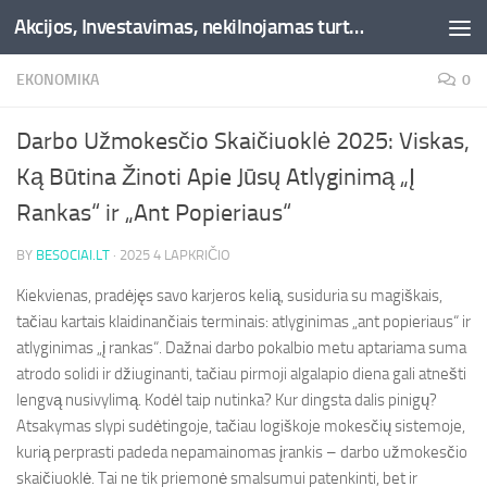
Akcijos, Investavimas, nekilnojamas turtas, kriptovaliutos - Besociai.lt
Skip to content
EKONOMIKA
0
Darbo Užmokesčio Skaičiuoklė 2025: Viskas,
Ką Būtina Žinoti Apie Jūsų Atlyginimą „Į
Rankas“ ir „Ant Popieriaus“
BY
BESOCIAI.LT
·
2025 4 LAPKRIČIO
Kiekvienas, pradėjęs savo karjeros kelią, susiduria su magiškais,
tačiau kartais klaidinančiais terminais: atlyginimas „ant popieriaus“ ir
atlyginimas „į rankas“. Dažnai darbo pokalbio metu aptariama suma
atrodo solidi ir džiuginanti, tačiau pirmoji algalapio diena gali atnešti
lengvą nusivylimą. Kodėl taip nutinka? Kur dingsta dalis pinigų?
Atsakymas slypi sudėtingoje, tačiau logiškoje mokesčių sistemoje,
kurią perprasti padeda nepamainomas įrankis – darbo užmokesčio
skaičiuoklė. Tai ne tik priemonė smalsumui patenkinti, bet ir