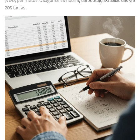
(VDU) per metus. Daugumai samdomų darbuotojų aktualiausias yra
20% tarifas.