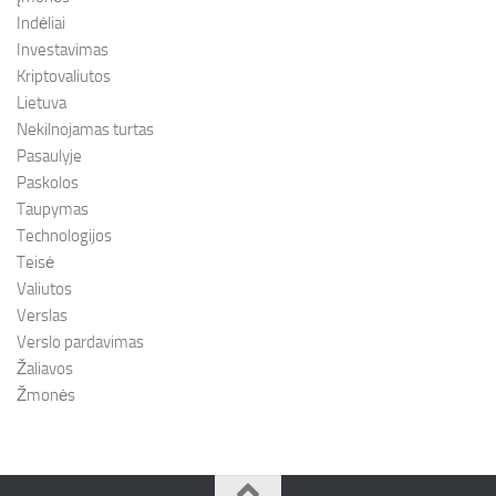
Indėliai
Investavimas
Kriptovaliutos
Lietuva
Nekilnojamas turtas
Pasaulyje
Paskolos
Taupymas
Technologijos
Teisė
Valiutos
Verslas
Verslo pardavimas
Žaliavos
Žmonės