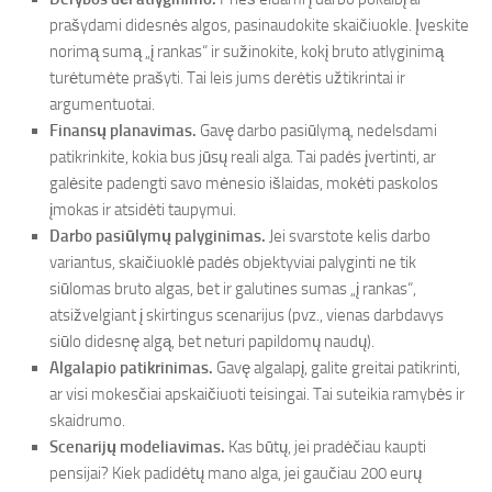
prašydami didesnės algos, pasinaudokite skaičiuokle. Įveskite
norimą sumą „į rankas“ ir sužinokite, kokį bruto atlyginimą
turėtumėte prašyti. Tai leis jums derėtis užtikrintai ir
argumentuotai.
Finansų planavimas.
Gavę darbo pasiūlymą, nedelsdami
patikrinkite, kokia bus jūsų reali alga. Tai padės įvertinti, ar
galėsite padengti savo mėnesio išlaidas, mokėti paskolos
įmokas ir atsidėti taupymui.
Darbo pasiūlymų palyginimas.
Jei svarstote kelis darbo
variantus, skaičiuoklė padės objektyviai palyginti ne tik
siūlomas bruto algas, bet ir galutines sumas „į rankas“,
atsižvelgiant į skirtingus scenarijus (pvz., vienas darbdavys
siūlo didesnę algą, bet neturi papildomų naudų).
Algalapio patikrinimas.
Gavę algalapį, galite greitai patikrinti,
ar visi mokesčiai apskaičiuoti teisingai. Tai suteikia ramybės ir
skaidrumo.
Scenarijų modeliavimas.
Kas būtų, jei pradėčiau kaupti
pensijai? Kiek padidėtų mano alga, jei gaučiau 200 eurų