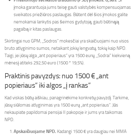
Privalomojo sveikatos draudimo (PSD) įmokos: 6,98%
. Ši
įmoka garantuoja jums teisę gauti valstybės kompensuojamas
sveikatos priežiūros paslaugas. Būtent dėl šios įmokos galite
nemokamai lankytis pas šeimos gydytoją, gauti būtinąją
pagalbą ir kitas paslaugas.
Skirtingai nuo GPM, „Sodros“ mokesčiai yra skaičiuojami nuo visos
bruto atlyginimo sumos, netaikant jokių lengvatų, tokių kaip NPD.
Taigi, jei jūsų alga „ant popieriaus“ yra 1500 eurų, „Sodrai“ kiekvieną
mėnesį atiteks 292,50 euro (1500 * 19,5%).
Praktinis pavyzdys: nuo 1500 € „ant
popieriaus“ iki algos „į rankas“
Kad viskas būtų aiškiau, panagrinėkime konkretų pavyzdį. Tarkime,
jūsų siūlomas atlyginimas yra 1500 eurų „ant popieriaus“. Jūs
nekaupiate papildomai pensijai II pakopoje ir jums yra taikomas
NPD.
Apskaičiuojame NPD.
Kadangi 1500 € yra daugiau nei MMA