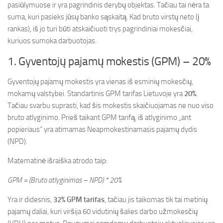
pasiūlymuose ir yra pagrindinis derybų objektas. Tačiau tai nėra ta
suma, kuri pasieks jūsų banko sąskaitą. Kad bruto virstų neto (į
rankas), iš jo turi būti atskaičiuoti trys pagrindiniai mokesčiai,
kuriuos sumoka darbuotojas.
1. Gyventojų pajamų mokestis (GPM) – 20%
Gyventojų pajamų mokestis yra vienas iš esminių mokesčių,
mokamų valstybei. Standartinis GPM tarifas Lietuvoje yra
20%
.
Tačiau svarbu suprasti, kad šis mokestis skaičiuojamas ne nuo viso
bruto atlyginimo. Prieš taikant GPM tarifą, iš atlyginimo „ant
popieriaus“ yra atimamas Neapmokestinamasis pajamų dydis
(NPD).
Matematinė išraiška atrodo taip:
GPM = (Bruto atlyginimas – NPD) * 20%
Yra ir didesnis,
32% GPM tarifas
, tačiau jis taikomas tik tai metinių
pajamų daliai, kuri viršija 60 vidutinių šalies darbo užmokesčių