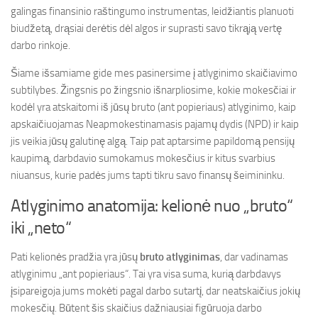
galingas finansinio raštingumo instrumentas, leidžiantis planuoti
biudžetą, drąsiai derėtis dėl algos ir suprasti savo tikrąją vertę
darbo rinkoje.
Šiame išsamiame gide mes pasinersime į atlyginimo skaičiavimo
subtilybes. Žingsnis po žingsnio išnarpliosime, kokie mokesčiai ir
kodėl yra atskaitomi iš jūsų bruto (ant popieriaus) atlyginimo, kaip
apskaičiuojamas Neapmokestinamasis pajamų dydis (NPD) ir kaip
jis veikia jūsų galutinę algą. Taip pat aptarsime papildomą pensijų
kaupimą, darbdavio sumokamus mokesčius ir kitus svarbius
niuansus, kurie padės jums tapti tikru savo finansų šeimininku.
Atlyginimo anatomija: kelionė nuo „bruto“
iki „neto“
Pati kelionės pradžia yra jūsų
bruto atlyginimas
, dar vadinamas
atlyginimu „ant popieriaus“. Tai yra visa suma, kurią darbdavys
įsipareigoja jums mokėti pagal darbo sutartį, dar neatskaičius jokių
mokesčių. Būtent šis skaičius dažniausiai figūruoja darbo