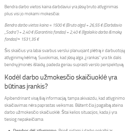
Bendra darbo vietos kaina darbdaviui yra jūsų bruto atlyginimas
plius visi jo mokami mokesčiai:
Bendra darbo vietos kaina = 1500 € (Bruto alga) + 26,55 € (Darbdavio
„Sodra“) + 2,40 € (Garantinis fondas) + 2,40 € (Ilgalaikio darbo išmokų
fondas) ≈ 1531,35 €
Šis skaičius yra labai svarbus verslui planuojant plėtrą ir darbuotojų
atlyginimų kėlimą. Suvokimas, kad jūsų alga „į rankas“ yra tik dalis
bendrų įmonės išlaidų, padeda geriau suprasti verslo perspektyvą.
Kodėl darbo užmokesčio skaičiuoklė yra
būtinas įrankis?
Apibendrinant visą šią informaciją, tampa akivaizdu, kad atlyginimo
skaičiavimas nėra paprastas veiksmas. Būtent čia į pagalbą ateina
darbo užmokesčio skaičiuoklė. Štai kelios situacijos, kada ji yra
tiesiog nepakeičiama:
Derybos dėl atlyginimo.
Prieš eidami į darbo pokalbį ar