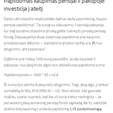
Papildomas kaupimas pensijai II pakopoje:
investicija į ateitį
Darbo užmokesčio skaičiuoklėje dažnai rasite pasirinkimą „Kaupiu
pensijai papildomai“. Tai susiję su dalyvavimu II pensijų pakopoje,
kur dalį socialinio draudimo įmokų galite nukreipti į privatų pensijų
fondą. Dalyvaujantys šioje sistemoje papildomai prie kaupimo
prisideda savo lėšomis – standartinis įmokos tarifas yra
3%
nuo
atlyginimo „ant popieriaus“.
Grįžkime prie mūsų 1500 eurų pavyzdžio. Jei jūs kaupiate II
pakopoje, nuo jūsų bruto algos bus atskaičiuota papildoma suma:
Papildoma įmoka = 1500 * 3% = 45 €
Ši suma bus atimta iš jūsų neto atlyginimo. Taigi, jūsų alga „į rankas“
sumažėtų iki 954,30 € (999,30 – 45). Nors atrodo, kad gaunate
mažiau, svarbu suprasti, kad šie 45 eurai niekur nedingsta – jie
pervedami į jūsų asmeninę pensijų fondo sąskaitą. Be to, valstybė
skatina tokį kaupimą ir prideda papildomą
1,5% paskatinamąją