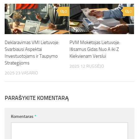
0
0
Deklaravimas VMI Lietuvoje:
PVM Mokėtojas Lietuvoje:
Svarbiausi Aspektai
Išsamus Gidas Nuo A iki Z
Investuotojams ir Taupymo
Kiekvienam Verslui
Strategijoms
2025 12 RUGSĖJO
2025 23 VASARIO
PARAŠYKITE KOMENTARĄ
Komentaras
*