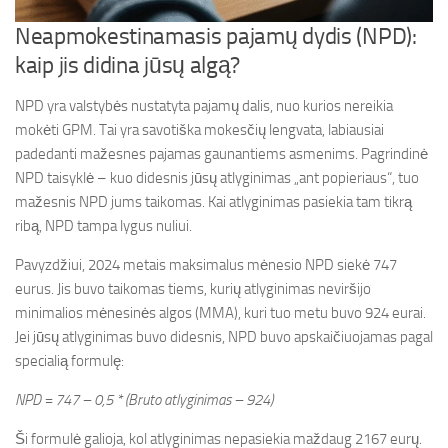
Neapmokestinamasis pajamų dydis (NPD):
kaip jis didina jūsų algą?
NPD yra valstybės nustatyta pajamų dalis, nuo kurios nereikia
mokėti GPM. Tai yra savotiška mokesčių lengvata, labiausiai
padedanti mažesnes pajamas gaunantiems asmenims. Pagrindinė
NPD taisyklė – kuo didesnis jūsų atlyginimas „ant popieriaus“, tuo
mažesnis NPD jums taikomas. Kai atlyginimas pasiekia tam tikrą
ribą, NPD tampa lygus nuliui.
Pavyzdžiui, 2024 metais maksimalus mėnesio NPD siekė 747
eurus. Jis buvo taikomas tiems, kurių atlyginimas neviršijo
minimalios mėnesinės algos (MMA), kuri tuo metu buvo 924 eurai.
Jei jūsų atlyginimas buvo didesnis, NPD buvo apskaičiuojamas pagal
specialią formulę:
NPD = 747 – 0,5 * (Bruto atlyginimas – 924)
Ši formulė galioja, kol atlyginimas nepasiekia maždaug 2167 eurų.