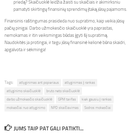
priedą? Skaičiuoklė leidžia žaisti su skaičiais ir akimirksniu
pamatyti skirtingų finansinių sprendimų įtaką jūsų pajamoms.
Finansinis raštingumas prasideda nuo supratimo, kaip veikia jūsų
pačių pinigai. Darbo užmokesčio skaičiuoklė yra paprastas,
nemokamas ir itin veiksmingas būdas įgyti šį supratimą.
Naudokitės ja protingai, ir tegu jūsų finansinė kelionė būna skaidri,
apgalvota ir sėkminga!
Tags:
atlyginimas ant popieriaus
atlyginimas į rankas
atlyginimo skaičiuoklė
bruto neto skaičiuoklė
darbo užmokesčio skaičiuoklė
GPM tarifas
kiek gausiu į rankas
mokesčiai nuo atlyginimo
NPD skaičiavimas
Sodros mokesčiai
JUMS TAIP PAT GALI PATIKTI...