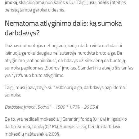
įmoką
, skaičiuojamą nuo šalies VDU. Taigi, jūsų indėlis į ateities
pensiją tampa gerokai didesnis.
Nematoma atlyginimo dalis: ką sumoka
darbdavys?
Dažnas darbuotojas net neįtaria, kad jo darbo vieta darbdaviui
kainuoja gerokai daugiau nei sutartyje nurodyta bruto alga. Be
atlyginimo „ant popieriaus“, darbdavys už kiekvieną darbuotoją
sumoka papildomas „Sodros“ įmokas. Standartiniu atveju šis tarifas
yra
1,77%
nuo bruto atlyginimo.
Taigi, mūsų pavyzdyje su 1500 eurų alga, darbdavys papildomai
sumoka:
Darbdavio įmoka „Sodrai“ = 1500 * 1,77% = 26,55 €
Be to, yra nedideli mokesčiai į Garantinį fondą (0,16%) ir Ilgalaikio
darbo išmokų fondą (0,16%). Sudėjus viską, bendra darbdavio
mokesčių našta siekia 2,09%.