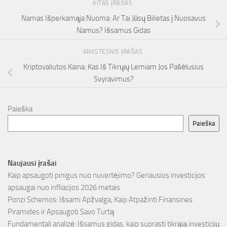
KITAS ĮRAŠAS
Namas Išperkamąja Nuoma: Ar Tai Jūsų Bilietas į Nuosavus
Namus? Išsamus Gidas
ANKSTESNIS ĮRAŠAS
Kriptovaliutos Kaina: Kas Iš Tikrųjų Lemiam Jos Pašėlusius
Svyravimus?
Paieška
Paieška
Naujausi įrašai
Kaip apsaugoti pinigus nuo nuvertėjimo? Geriausios investicijos
apsaugai nuo infliacijos 2026 metais
Ponzi Schemos: Išsami Apžvalga, Kaip Atpažinti Finansines
Piramides ir Apsaugoti Savo Turtą
Fundamentali analizė: Išsamus gidas, kaip suprasti tikrąją investicijų