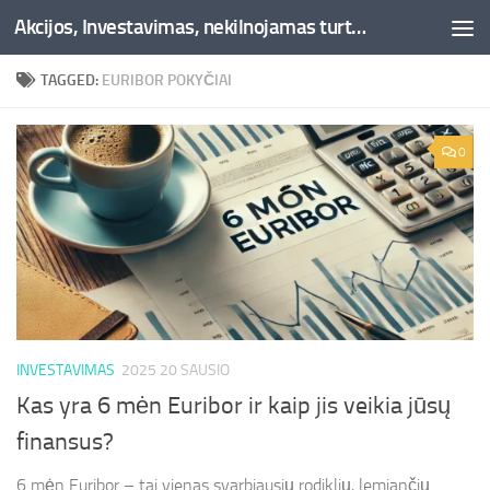
Akcijos, Investavimas, nekilnojamas turtas, kriptovaliutos - Besociai.lt
Skip to content
TAGGED:
EURIBOR POKYČIAI
0
INVESTAVIMAS
2025 20 SAUSIO
Kas yra 6 mėn Euribor ir kaip jis veikia jūsų
finansus?
6 mėn Euribor – tai vienas svarbiausių rodiklių, lemiančių