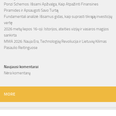
Ponzi Schemos: Išsami Apžvalga, Kaip Atpažinti Finansines
Piramides ir Apsaugoti Savo Turtą
Fundamentali analizė: Išsamus gidas, kaip suprasti tikrąją investicijų
vertę
2026 metų liepos 16-oji: Istorijos, ateities vizijų ir vasaros magijos
sankirta
MMA 2026: Nauja Era, Technologijų Revoliucija ir Lietuvių Kilimas
Pasaulio Reitinguose
Naujausi komentarai
Nėra komentarų.
MORE