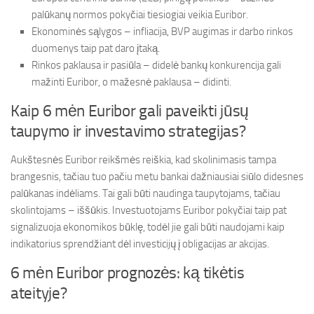
palūkanų normos pokyčiai tiesiogiai veikia Euribor.
Ekonominės sąlygos – infliacija, BVP augimas ir darbo rinkos
duomenys taip pat daro įtaką.
Rinkos paklausa ir pasiūla – didelė bankų konkurencija gali
mažinti Euribor, o mažesnė paklausa – didinti.
Kaip 6 mėn Euribor gali paveikti jūsų
taupymo ir investavimo strategijas?
Aukštesnės Euribor reikšmės reiškia, kad skolinimasis tampa
brangesnis, tačiau tuo pačiu metu bankai dažniausiai siūlo didesnes
palūkanas indėliams. Tai gali būti naudinga taupytojams, tačiau
skolintojams – iššūkis. Investuotojams Euribor pokyčiai taip pat
signalizuoja ekonomikos būklę, todėl jie gali būti naudojami kaip
indikatorius sprendžiant dėl investicijų į obligacijas ar akcijas.
6 mėn Euribor prognozės: ką tikėtis
ateityje?