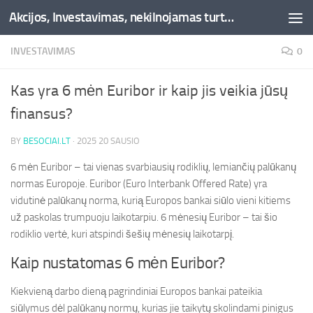
Akcijos, Investavimas, nekilnojamas turtas, kriptovaliutos - Besociai.lt
Skip to content
INVESTAVIMAS
0
Kas yra 6 mėn Euribor ir kaip jis veikia jūsų
finansus?
BY
BESOCIAI.LT
·
2025 20 SAUSIO
6 mėn Euribor – tai vienas svarbiausių rodiklių, lemiančių palūkanų
normas Europoje. Euribor (Euro Interbank Offered Rate) yra
vidutinė palūkanų norma, kurią Europos bankai siūlo vieni kitiems
už paskolas trumpuoju laikotarpiu. 6 mėnesių Euribor – tai šio
rodiklio vertė, kuri atspindi šešių mėnesių laikotarpį.
Kaip nustatomas 6 mėn Euribor?
Kiekvieną darbo dieną pagrindiniai Europos bankai pateikia
siūlymus dėl palūkanų normų, kurias jie taikytų skolindami pinigus