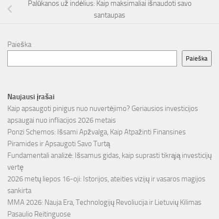
Palūkanos už indėlius: Kaip maksimaliai išnaudoti savo
santaupas
Paieška
Paieška
Naujausi įrašai
Kaip apsaugoti pinigus nuo nuvertėjimo? Geriausios investicijos
apsaugai nuo infliacijos 2026 metais
Ponzi Schemos: Išsami Apžvalga, Kaip Atpažinti Finansines
Piramides ir Apsaugoti Savo Turtą
Fundamentali analizė: Išsamus gidas, kaip suprasti tikrąją investicijų
vertę
2026 metų liepos 16-oji: Istorijos, ateities vizijų ir vasaros magijos
sankirta
MMA 2026: Nauja Era, Technologijų Revoliucija ir Lietuvių Kilimas
Pasaulio Reitinguose