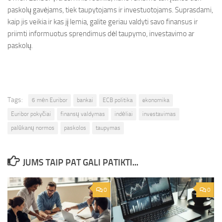
paskolų gavėjams, tiek taupytojams ir investuotojams. Suprasdami,
kaip jis veikia ir kas jį lemia, galite geriau valdyti savo finansus ir
priimti informuotus sprendimus dėl taupymo, investavimo ar
paskolų.
Tags:
6 mėn Euribor
bankai
ECB politika
ekonomika
Euribor pokyčiai
finansų valdymas
indėliai
investavimas
palūkanų normos
paskolos
taupymas
JUMS TAIP PAT GALI PATIKTI...
0
0