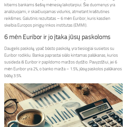
kitiems bankams šešių mėnesių laikotarpiui. Šie duomenys yra
analizuojami, ir skaičiuojamas vidurkis, atmetant kraštutines
reikšmes. Galutinis rezultatas – 6 mėn Euribor, kuris kasdien
skelbia Europos pinigų rinkos institutas (EMMI).
6 mėn Euribor ir jo įtaka jūsų paskoloms
Daugelis paskolų, ypač būsto paskolų, yra tiesiogiai susietos su
Euribor rodikliu. Bankai paprastai siūlo kintamas palūkanas, kurios
susideda iš Euribor ir papildomo maržos dydžio. Pavyzdžiui, jei 6
mėn Euribor yra 2%, o banko marža – 1.5%, jūsų paskolos palūkanos
būtų 3.5%.