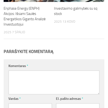
Enphase Energy (ENPH)
Investavimo galimybės su sq
Akcijos: Išsami Saulės
stock
Energetikos Giganto Analizė
2025 13 KOVO
Investuotojui
2025 7 SPALIO
PARAŠYKITE KOMENTARĄ
Komentaras
*
Vardas
*
El. pašto adresas
*