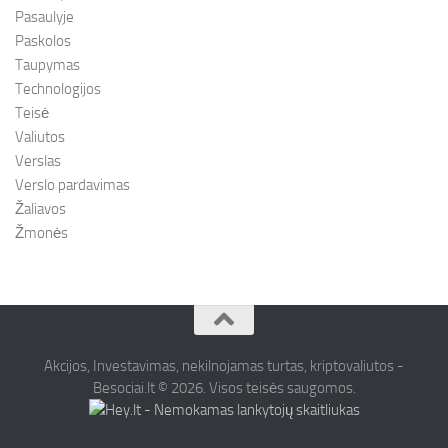
Pasaulyje
Paskolos
Taupymas
Technologijos
Teisė
Valiutos
Verslas
Verslo pardavimas
Žaliavos
Žmonės
Akcijos, Investavimas, nekilnojamas turtas, kriptovaliutos -
Besociai.lt © 2026. Visos teisės saugomos.