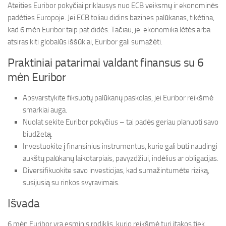
Ateities Euribor pokyčiai priklausys nuo ECB veiksmų ir ekonominės
padėties Europoje. Jei ECB toliau didins bazines palūkanas, tikėtina,
kad 6 mėn Euribor taip pat didės. Tačiau, jei ekonomika lėtės arba
atsiras kiti globalūs iššūkiai, Euribor gali sumažėti.
Praktiniai patarimai valdant finansus su 6
mėn Euribor
Apsvarstykite fiksuotų palūkanų paskolas, jei Euribor reikšmė
smarkiai auga.
Nuolat sekite Euribor pokyčius – tai padės geriau planuoti savo
biudžetą.
Investuokite į finansinius instrumentus, kurie gali būti naudingi
aukštų palūkanų laikotarpiais, pavyzdžiui, indėlius ar obligacijas.
Diversifikuokite savo investicijas, kad sumažintumėte riziką,
susijusią su rinkos svyravimais.
Išvada
6 mėn Euribor yra esminis rodiklis, kurio reikšmė turi įtakos tiek