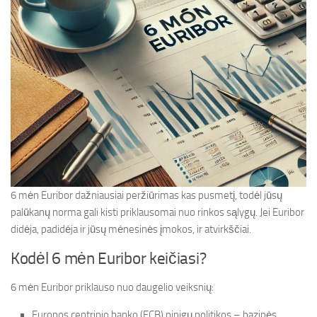
6 mėn Euribor dažniausiai peržiūrimas kas pusmetį, todėl jūsų
palūkanų norma gali kisti priklausomai nuo rinkos sąlygų. Jei Euribor
didėja, padidėja ir jūsų mėnesinės įmokos, ir atvirkščiai.
Kodėl 6 mėn Euribor keičiasi?
6 mėn Euribor priklauso nuo daugelio veiksnių:
Europos centrinio banko (ECB) pinigų politikos – bazinės