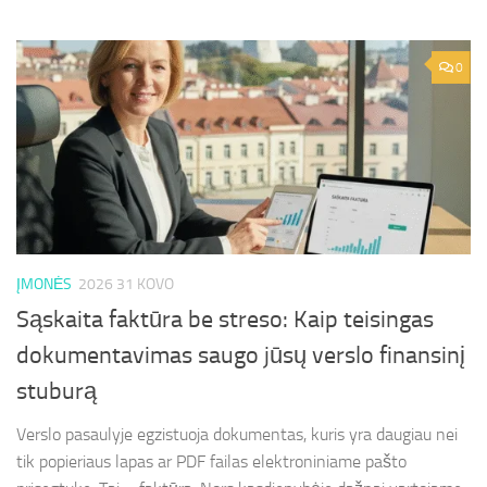
0
ĮMONĖS
2026 31 KOVO
Sąskaita faktūra be streso: Kaip teisingas
dokumentavimas saugo jūsų verslo finansinį
stuburą
Verslo pasaulyje egzistuoja dokumentas, kuris yra daugiau nei
tik popieriaus lapas ar PDF failas elektroniniame pašto