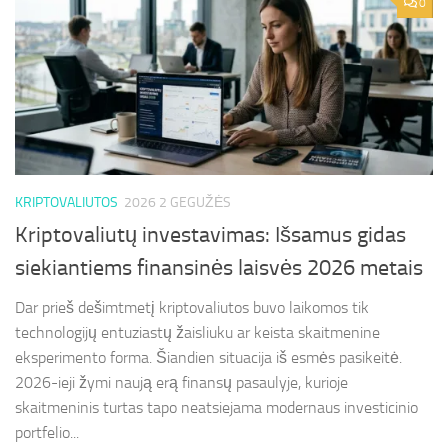
0
KRIPTOVALIUTOS
2026 2 GEGUŽĖS
Kriptovaliutų investavimas: Išsamus gidas
siekiantiems finansinės laisvės 2026 metais
Dar prieš dešimtmetį kriptovaliutos buvo laikomos tik
technologijų entuziastų žaisliuku ar keista skaitmenine
eksperimento forma. Šiandien situacija iš esmės pasikeitė.
2026-ieji žymi naują erą finansų pasaulyje, kurioje
skaitmeninis turtas tapo neatsiejama modernaus investicinio
portfelio...