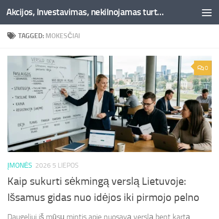
Akcijos, Investavimas, nekilnojamas turtas, kriptovaliutos - Besociai.lt
Skip to content
TAGGED:
MOKESČIAI
0
ĮMONĖS
2026 5 LIEPOS
Kaip sukurti sėkmingą verslą Lietuvoje:
Išsamus gidas nuo idėjos iki pirmojo pelno
Daugeliui iš mūsų mintis apie nuosavą verslą bent kartą