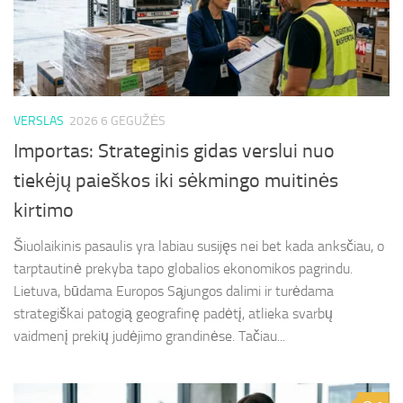
VERSLAS
2026 6 GEGUŽĖS
Importas: Strateginis gidas verslui nuo
tiekėjų paieškos iki sėkmingo muitinės
kirtimo
Šiuolaikinis pasaulis yra labiau susijęs nei bet kada anksčiau, o
tarptautinė prekyba tapo globalios ekonomikos pagrindu.
Lietuva, būdama Europos Sąjungos dalimi ir turėdama
strategiškai patogią geografinę padėtį, atlieka svarbų
vaidmenį prekių judėjimo grandinėse. Tačiau...