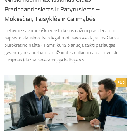
Pradedantiesiems ir Patyrusiems –
Mokesčiai, Taisyklės ir Galimybės
Lietuvoje savarankiško verslo kelias dažnai prasideda nuo
paprasto klausimo: kaip legalizuoti savo veiklą su mažiausia
biurokratine našta? Tiems, kurie planuoja teikti paslaugas
gyventojams, prekiauti ar užsiimti smulkiuoju amatu, verslo
liudijimas (dažnai šnekamojoje kalboje vis...
0