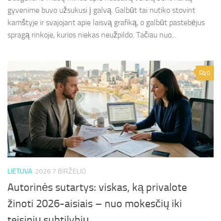
gyvenime buvo užsukusi į galvą. Galbūt tai nutiko stovint
kamštyje ir svajojant apie laisvą grafiką, o galbūt pastebėjus
spragą rinkoje, kurios niekas neužpildo. Tačiau nuo...
0
LIETUVA
2026 7 BIRŽELIO
Autorinės sutartys: viskas, ką privalote
žinoti 2026-aisiais – nuo mokesčių iki
teisinių subtilybių