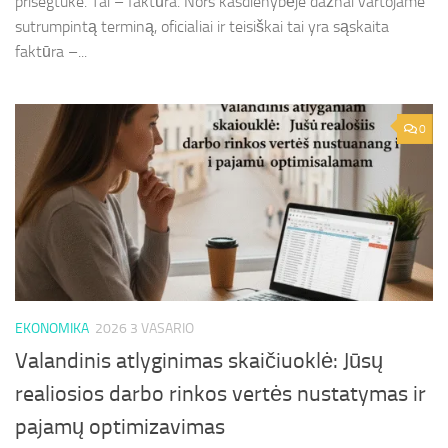
prisegtuke. Tai – faktūra. Nors kasdienybėje dažnai vartojame
sutrumpintą terminą, oficialiai ir teisiškai tai yra sąskaita
faktūra –...
0
EKONOMIKA
2026 3 VASARIO
Valandinis atlyginimas skaičiuoklė: Jūsų
realiosios darbo rinkos vertės nustatymas ir
pajamų optimizavimas