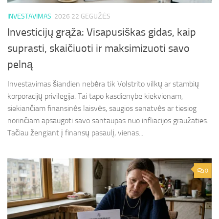
INVESTAVIMAS
2026 22 GEGUŽĖS
Investicijų grąža: Visapusiškas gidas, kaip
suprasti, skaičiuoti ir maksimizuoti savo
pelną
Investavimas šiandien nebėra tik Volstrito vilkų ar stambių
korporacijų privilegija. Tai tapo kasdienybe kiekvienam,
siekiančiam finansinės laisvės, saugios senatvės ar tiesiog
norinčiam apsaugoti savo santaupas nuo infliacijos graužaties.
Tačiau žengiant į finansų pasaulį, vienas...
0