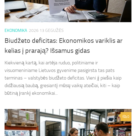
EKONOMIKA
2026 13 GEGUŽĖS
Biudžeto deficitas: Ekonomikos variklis ar
kelias į prarają? Išsamus gidas
Kiekvieną kartą, kai artėja ruduo, politiniame ir
visuomeniniame Lietuvos gyvenime pasigirsta tas pats
terminas – valstybės biudžeto deficitas. Vieni jį piešia kaip
didžiausią baubą, gresiantį mūsų vaikų ateičiai, kiti – kaip
būtiną įrankį ekonomikai...
0