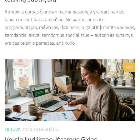
Kūrybinis darbas šiandieniniame pasaulyje yra vertinamas
labiau nei bet kada anksčiau. Nesvarbu, ar esate
programuotojas, rašytojas, dizaineris, o galbūt įmonės vadovas,
samdantis laisvai samdomus specialistus – autorinės sutartys
yra tas teisinis pamatas, ant kurio...
0
LIETUVA
2026 26 GEGUŽĖS
Verslo liudijimas: Išsamus Gidas