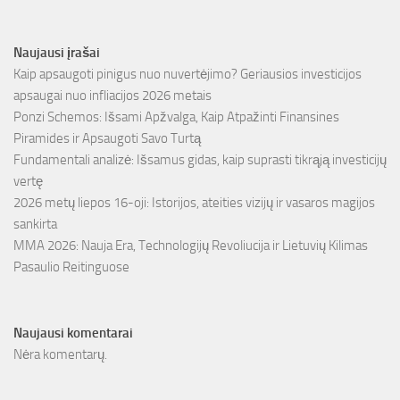
Naujausi įrašai
Kaip apsaugoti pinigus nuo nuvertėjimo? Geriausios investicijos
apsaugai nuo infliacijos 2026 metais
Ponzi Schemos: Išsami Apžvalga, Kaip Atpažinti Finansines
Piramides ir Apsaugoti Savo Turtą
Fundamentali analizė: Išsamus gidas, kaip suprasti tikrąją investicijų
vertę
2026 metų liepos 16-oji: Istorijos, ateities vizijų ir vasaros magijos
sankirta
MMA 2026: Nauja Era, Technologijų Revoliucija ir Lietuvių Kilimas
Pasaulio Reitinguose
Naujausi komentarai
Nėra komentarų.