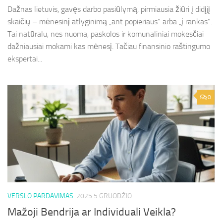
Dažnas lietuvis, gavęs darbo pasiūlymą, pirmiausia žiūri į didįjį
skaičių – mėnesinį atlyginimą „ant popieriaus” arba „į rankas”.
Tai natūralu, nes nuoma, paskolos ir komunaliniai mokesčiai
dažniausiai mokami kas mėnesį. Tačiau finansinio raštingumo
ekspertai...
0
VERSLO PARDAVIMAS
2025 5 GRUODŽIO
Mažoji Bendrija ar Individuali Veikla?