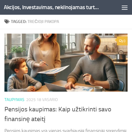
Akcijos, Investavimas, nekilnojamas turtas, kriptovaliutos - Besociai.lt
Skip to content
TAGGED:
TREČIOJI PAKOPA
0
TAUPYMAS
2025 18 VASARIO
Pensijos kaupimas: Kaip užtikrinti savo
finansinę ateitį
Pensijos kaupimas yra vienas svarbiausių finansinių sprendimų