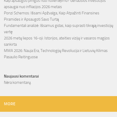
Kaip apsaugoti pinigus nuo nuvertėjimo? Geriausios investicijos
apsaugai nuo infliacijos 2026 metais
Ponzi Schemos: Išsami Apžvalga, Kaip Atpažinti Finansines
Piramides ir Apsaugoti Savo Turtą
Fundamentali analizė: Išsamus gidas, kaip suprasti tikrąją investicijų
vertę
2026 metų liepos 16-oji: Istorijos, ateities vizijų ir vasaros magijos
sankirta
MMA 2026: Nauja Era, Technologijų Revoliucija ir Lietuvių Kilimas
Pasaulio Reitinguose
Naujausi komentarai
Nėra komentarų.
MORE