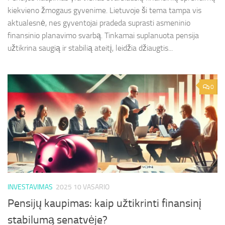
kiekvieno žmogaus gyvenime. Lietuvoje ši tema tampa vis
aktualesnė, nes gyventojai pradeda suprasti asmeninio
finansinio planavimo svarbą. Tinkamai suplanuota pensija
užtikrina saugią ir stabilią ateitį, leidžia džiaugtis...
0
INVESTAVIMAS
2025 10 VASARIO
Pensijų kaupimas: kaip užtikrinti finansinį
stabilumą senatvėje?