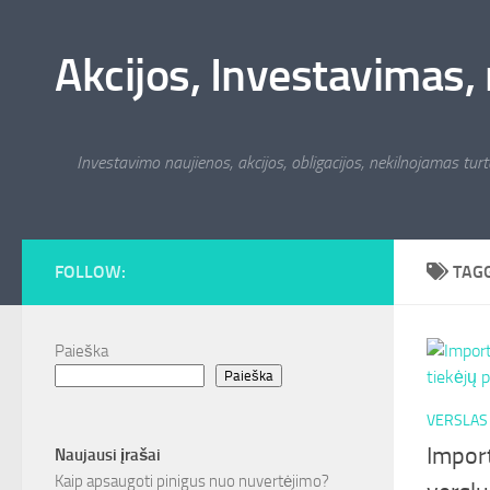
Skip to content
Akcijos, Investavimas, 
Investavimo naujienos, akcijos, obligacijos, nekilnojamas turta
FOLLOW:
TAG
Paieška
Paieška
VERSLAS
Import
Naujausi įrašai
Kaip apsaugoti pinigus nuo nuvertėjimo?