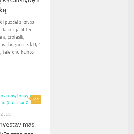
 Kasdienybę ir
ką
ėl puodelis kavos
e kainuoja būtent
ienų profesijų
tus daugiau nei kitų?
ų telefonų kainos,
0
RŽELIO
investavimas,