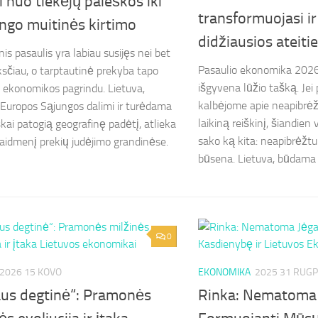
i nuo tiekėjų paieškos iki
transformuojasi ir
ngo muitinės kirtimo
didžiausios ateiti
nis pasaulis yra labiau susijęs nei bet
Pasaulio ekonomika 2026-
sčiau, o tarptautinė prekyba tapo
išgyvena lūžio tašką. Jei
s ekonomikos pagrindu. Lietuva,
kalbėjome apie neapibrė
uropos Sąjungos dalimi ir turėdama
laikiną reiškinį, šiandien
škai patogią geografinę padėtį, atlieka
sako ką kita: neapibrėžt
aidmenį prekių judėjimo grandinėse.
būsena. Lietuva, būdama m
0
2026 15 KOVO
EKONOMIKA
2025 31 RUGP
iaus degtinė“: Pramonės
Rinka: Nematoma 