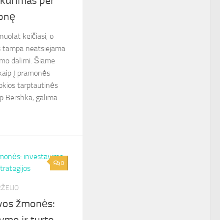
 kūrimas per
onę
nuolat keičiasi, o
s tampa neatsiejama
mo dalimi. Šiame
 kaip į pramonės
tokios tarptautinės
p Bershka, galima
0
RŽELIO
uvos žmonės:
ymo ir turto