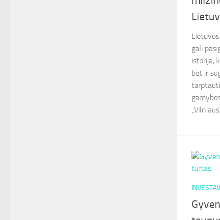
milžin
Lietu
Lietuvos
gali pasi
istorija,
bet ir s
tarptaut
gamybos 
„Vilniaus.
INVESTA
Gyveni