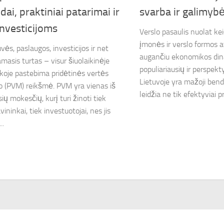
dai, praktiniai patarimai ir
svarba ir galimyb
investicijoms
Verslo pasaulis nuolat kei
įmonės ir verslo formos a
ės, paslaugos, investicijos ir net
augančiu ekonomikos din
masis turtas – visur šiuolaikinėje
populiariausių ir perspek
oje pastebima pridėtinės vertės
Lietuvoje yra mažoji bendr
 (PVM) reikšmė. PVM yra vienas iš
leidžia ne tik efektyviai pr
ių mokesčių, kurį turi žinoti tiek
vininkai, tiek investuotojai, nes jis
..