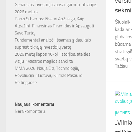
verslu
Geriausios investicijos apsaugai nuo infliacijos
sėkmi
2026 metais
Ponzi Schemos: Išsami Apžvalga, Kaip
Šiuolaiki
Atpažinti Finansines Piramides ir Apsaugoti
kada ank
Savo Turtą
globalio
Fundamentali analizė: Išsamus gidas, kaip
būdama E
suprasti tikrąją investicijų vertę
strategi
2026 metų liepos 16-oji: Istorijos, ateities
svarbų v
vizijų ir vasaros magijos sankirta
Tačiau...
MMA 2026: Nauja Era, Technologijų
Revoliucija ir Lietuvių Kilimas Pasaulio
Reitinguose
Naujausi komentarai
Nėra komentarų.
ĮMONĖS
„Viln