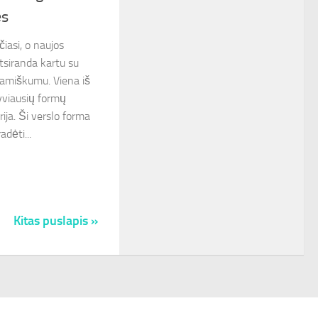
ės
čiasi, o naujos
tsiranda kartu su
amiškumu. Viena iš
tyviausių formų
ija. Ši verslo forma
adėti...
Kitas puslapis »