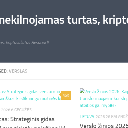
nekilnojamas turtas, kripto
s, kriptovaliutos Besociai.lt
GED:
VERSLAS
0
2026 6 GEGUŽĖS
LIETUVA
2026 28 BALANDŽ
as: Strateginis gidas
Verslo žinios 2026