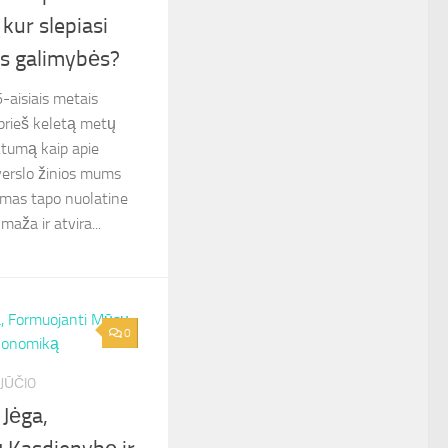
 kur slepiasi
es galimybės?
aisiais metais
 prieš keletą metų
žtumą kaip apie
 verslo žinios mums
umas tapo nuolatine
aža ir atvira...
0
JŪČIO
Jėga,