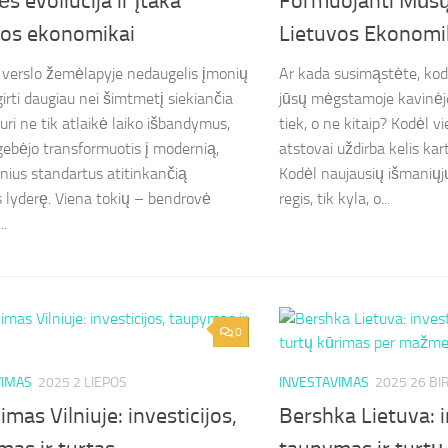
ės evoliucija ir įtaka
Formuojanti Mūsų
vos ekonomikai
Lietuvos Ekonomi
 verslo žemėlapyje nedaugelis įmonių
Ar kada susimąstėte, kod
girti daugiau nei šimtmetį siekiančia
jūsų mėgstamoje kavinėj
 kuri ne tik atlaikė laiko išbandymus,
tiek, o ne kitaip? Kodėl v
ugebėjo transformuotis į modernią,
atstovai uždirba kelis kar
inius standartus atitinkančią
Kodėl naujausių išmaniųj
lyderę. Viena tokių – bendrovė
regis, tik kyla, o...
..
0
VIMAS
2025 2 LIEPOS
INVESTAVIMAS
2025 26 BI
mas Vilniuje: investicijos,
Bershka Lietuva: 