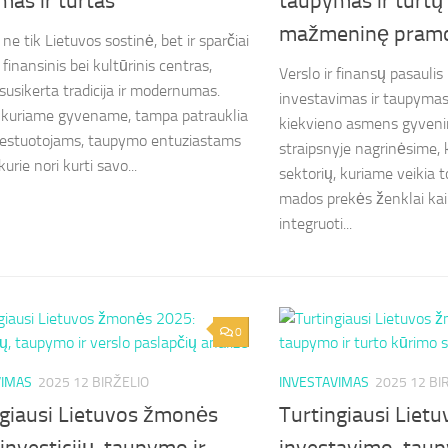
as ir turtas
taupymas ir turtų
mažmeninę pram
 ne tik Lietuvos sostinė, bet ir sparčiai
finansinis bei kultūrinis centras,
Verslo ir finansų pasaulis 
susikerta tradicija ir modernumas.
investavimas ir taupyma
 kuriame gyvename, tampa patrauklia
kiekvieno asmens gyveni
vestuotojams, taupymo entuziastams
straipsnyje nagrinėsime,
kurie nori kurti savo...
sektorių, kuriame veikia 
mados prekės ženklai kai
integruoti...
0
VIMAS
2025 12 BIRŽELIO
INVESTAVIMAS
2025 12 BI
ngiausi Lietuvos žmonės
Turtingiausi Liet
investicijų, taupymo ir
investavimo, taup