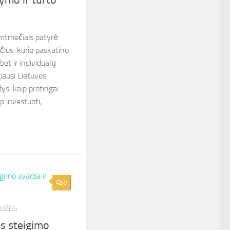
s
imtmečiais patyrė
ius, kurie paskatino
et ir individualų
iausi Lietuvos
s, kaip protingai
ip investuoti,
0
GUŽĖS
s steigimo