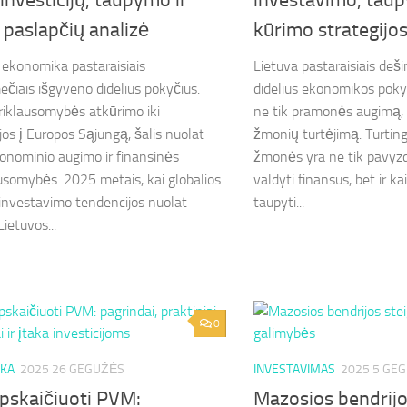
 paslapčių analizė
kūrimo strategijo
 ekonomika pastaraisiais
Lietuva pastaraisiais deš
čiais išgyveno didelius pokyčius.
didelius ekonomikos pokyč
iklausomybės atkūrimo iki
ne tik pramonės augimą, b
jos į Europos Sąjungą, šalis nuolat
žmonių turtėjimą. Turting
konominio augimo ir finansinės
žmonės yra ne tik pavyzdy
usomybės. 2025 metais, kai globalios
valdyti finansus, bet ir ka
r investavimo tendencijos nuolat
taupyti...
Lietuvos...
0
KA
2025 26 GEGUŽĖS
INVESTAVIMAS
2025 5 GE
apskaičiuoti PVM:
Mazosios bendrijo