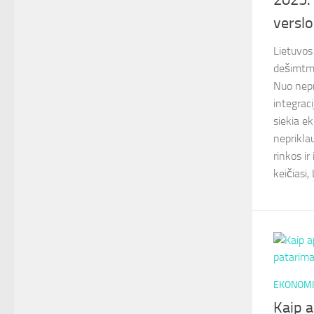
verslo
Lietuvos
dešimtme
Nuo nepr
integraci
siekia e
neprikla
rinkos i
keičiasi, 
EKONOMI
Kaip 