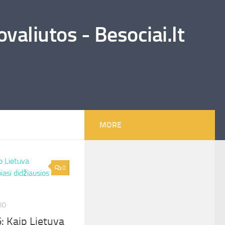
valiutos - Besociai.lt
MORE
0
IO
: Kaip Lietuva