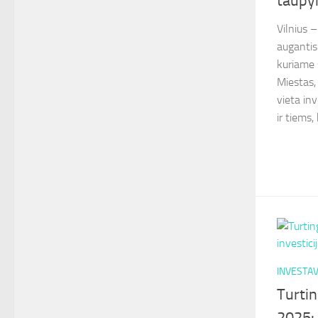
taupym
Vilnius –
augantis 
kuriame 
Miestas,
vieta in
ir tiems, 
INVESTA
Turti
2025: 