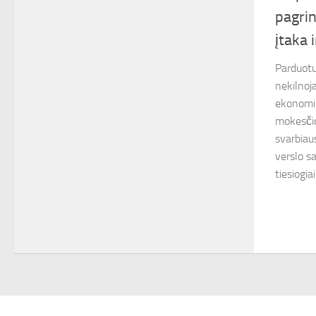
pagrin
įtaka 
Parduotuv
nekilnoja
ekonomik
mokesčio
svarbiaus
verslo sa
tiesiogiai.