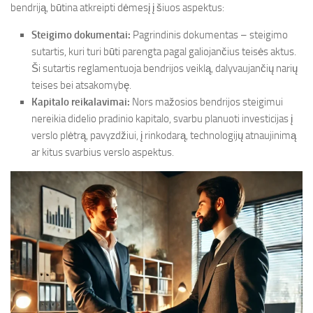
bendriją, būtina atkreipti dėmesį į šiuos aspektus:
Steigimo dokumentai:
Pagrindinis dokumentas – steigimo
sutartis, kuri turi būti parengta pagal galiojančius teisės aktus.
Ši sutartis reglamentuoja bendrijos veiklą, dalyvaujančių narių
teises bei atsakomybę.
Kapitalo reikalavimai:
Nors mažosios bendrijos steigimui
nereikia didelio pradinio kapitalo, svarbu planuoti investicijas į
verslo plėtrą, pavyzdžiui, į rinkodarą, technologijų atnaujinimą
ar kitus svarbius verslo aspektus.