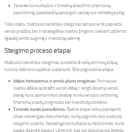
Teisinės konsultacijos ir tinkamų draudimo priemonių
pasirinkimą, padedančių apsaugoti verslą nuo netikėtų įvykių.
Tokiu būdu, mažosios bendrijos steigimas tampa ne tik paprasta
verslo pradžia, bet ir strategiškai svarbiu žingsniu siekiant užtikrinti
ilgalaikį verslo augimą ir investicijų sėkmę.
Steigimo proceso etapai
Mažosios bendrijos steigimas susideda iš kelių esminių etapų,
kuriuos būtina kruopščiai suplanuoti. Štai pagrindiniai etapai:
Idėjos formavimas ir verslo plano rengimas:
Pirmiausia
svarbu aiškiai apibrėžti verslo idėją ir rengti išsamų verslo
planą, kuris apima rinkos analizę, konkurencijos vertinimą,
finansinių srautų prognozes bei investicijų poreikius.
Teisinės bazės paruošimas:
Šiame etape reikia pasirūpinti
visais reikalingais dokumentais, kurių pagrindu bus sudaryta
steigimo sutartis. Reikalinga konsultacija su teisininkais, kurie
padės išvengti klaidų ir užtikrinti, kad visi dokumentai atitiktų