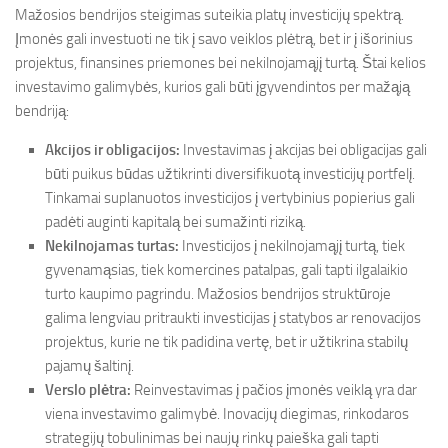
Mažosios bendrijos steigimas suteikia platų investicijų spektrą.
Įmonės gali investuoti ne tik į savo veiklos plėtrą, bet ir į išorinius
projektus, finansines priemones bei nekilnojamąjį turtą. Štai kelios
investavimo galimybės, kurios gali būti įgyvendintos per mažąją
bendriją:
Akcijos ir obligacijos:
Investavimas į akcijas bei obligacijas gali
būti puikus būdas užtikrinti diversifikuotą investicijų portfelį.
Tinkamai suplanuotos investicijos į vertybinius popierius gali
padėti auginti kapitalą bei sumažinti riziką.
Nekilnojamas turtas:
Investicijos į nekilnojamąjį turtą, tiek
gyvenamąsias, tiek komercines patalpas, gali tapti ilgalaikio
turto kaupimo pagrindu. Mažosios bendrijos struktūroje
galima lengviau pritraukti investicijas į statybos ar renovacijos
projektus, kurie ne tik padidina vertę, bet ir užtikrina stabilų
pajamų šaltinį.
Verslo plėtra:
Reinvestavimas į pačios įmonės veiklą yra dar
viena investavimo galimybė. Inovacijų diegimas, rinkodaros
strategijų tobulinimas bei naujų rinkų paieška gali tapti