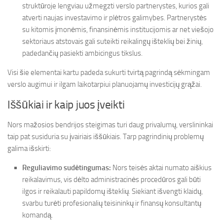
struktūroje lengviau užmegzti verslo partnerystes, kurios gali
atverti naujas investavimo ir plėtros galimybes. Partnerystės
su kitomis įmonėmis, finansinėmis institucijomis ar net viešojo
sektoriaus atstovais gali suteikti reikalingų išteklių bei žinių,
padedančių pasiekti ambicingus tikslus.
Visi šie elementai kartu padeda sukurti tvirtą pagrindą sėkmingam
verslo augimui ir ilgam laikotarpiui planuojamų investicijų grąžai.
Iššūkiai ir kaip juos įveikti
Nors mažosios bendrijos steigimas turi daug privalumų, verslininkai
taip pat susiduria su įvairiais iššūkiais. Tarp pagrindinių problemų
galima išskirti:
Reguliavimo sudėtingumas:
Nors teisės aktai numato aiškius
reikalavimus, vis dėlto administracinės procedūros gali būti
ilgos ir reikalauti papildomų išteklių. Siekiant išvengti klaidų,
svarbu turėti profesionalių teisininkų ir finansų konsultantų
komandą.