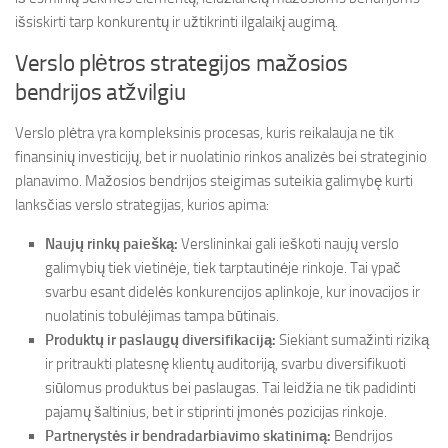
išsiskirti tarp konkurentų ir užtikrinti ilgalaikį augimą.
Verslo plėtros strategijos mažosios
bendrijos atžvilgiu
Verslo plėtra yra kompleksinis procesas, kuris reikalauja ne tik
finansinių investicijų, bet ir nuolatinio rinkos analizės bei strateginio
planavimo. Mažosios bendrijos steigimas suteikia galimybę kurti
lanksčias verslo strategijas, kurios apima:
Naujų rinkų paiešką:
Verslininkai gali ieškoti naujų verslo
galimybių tiek vietinėje, tiek tarptautinėje rinkoje. Tai ypač
svarbu esant didelės konkurencijos aplinkoje, kur inovacijos ir
nuolatinis tobulėjimas tampa būtinais.
Produktų ir paslaugų diversifikaciją:
Siekiant sumažinti riziką
ir pritraukti platesnę klientų auditoriją, svarbu diversifikuoti
siūlomus produktus bei paslaugas. Tai leidžia ne tik padidinti
pajamų šaltinius, bet ir stiprinti įmonės pozicijas rinkoje.
Partnerystės ir bendradarbiavimo skatinimą:
Bendrijos