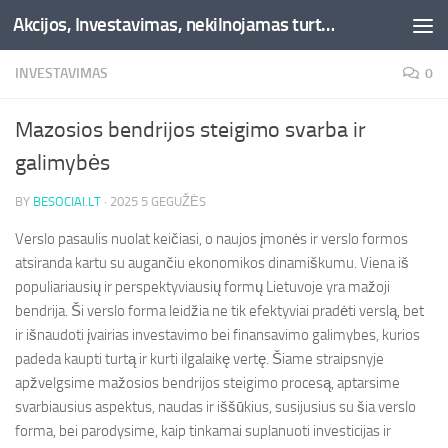
Akcijos, Investavimas, nekilnojamas turtas, kriptovaliutos - Besociai.lt
Skip to content
INVESTAVIMAS
0
Mazosios bendrijos steigimo svarba ir
galimybės
BY
BESOCIAI.LT
·
2025 5 GEGUŽĖS
Verslo pasaulis nuolat keičiasi, o naujos įmonės ir verslo formos
atsiranda kartu su augančiu ekonomikos dinamiškumu. Viena iš
populiariausių ir perspektyviausių formų Lietuvoje yra mažoji
bendrija. Ši verslo forma leidžia ne tik efektyviai pradėti verslą, bet
ir išnaudoti įvairias investavimo bei finansavimo galimybes, kurios
padeda kaupti turtą ir kurti ilgalaikę vertę. Šiame straipsnyje
apžvelgsime mažosios bendrijos steigimo procesą, aptarsime
svarbiausius aspektus, naudas ir iššūkius, susijusius su šia verslo
forma, bei parodysime, kaip tinkamai suplanuoti investicijas ir