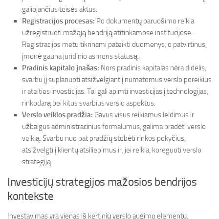
galiojančius teisės aktus.
Registracijos procesas:
Po dokumentų paruošimo reikia
užregistruoti mažąją bendriją atitinkamose institucijose.
Registracijos metu tikrinami pateikti duomenys, o patvirtinus,
įmonė gauna juridinio asmens statusą.
Pradinis kapitalo įnašas:
Nors pradinis kapitalas nėra didelis,
svarbu jį suplanuoti atsižvelgiant į numatomus verslo poreikius
ir ateities investicijas. Tai gali apimti investicijas į technologijas,
rinkodarą bei kitus svarbius verslo aspektus.
Verslo veiklos pradžia:
Gavus visus reikiamus leidimus ir
užbaigus administracinius formalumus, galima pradėti verslo
veiklą. Svarbu nuo pat pradžių stebėti rinkos pokyčius,
atsižvelgti į klientų atsiliepimus ir, jei reikia, koreguoti verslo
strategiją.
Investicijų strategijos mažosios bendrijos
kontekste
Investavimas yra vienas iš kertinių verslo augimo elementų.