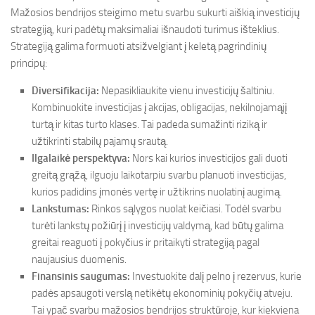
Mažosios bendrijos steigimo metu svarbu sukurti aiškią investicijų
strategiją, kuri padėtų maksimaliai išnaudoti turimus išteklius.
Strategiją galima formuoti atsižvelgiant į keletą pagrindinių
principų:
Diversifikacija:
Nepasikliaukite vienu investicijų šaltiniu.
Kombinuokite investicijas į akcijas, obligacijas, nekilnojamąjį
turtą ir kitas turto klases. Tai padeda sumažinti riziką ir
užtikrinti stabilų pajamų srautą.
Ilgalaikė perspektyva:
Nors kai kurios investicijos gali duoti
greitą grąžą, ilguoju laikotarpiu svarbu planuoti investicijas,
kurios padidins įmonės vertę ir užtikrins nuolatinį augimą.
Lankstumas:
Rinkos sąlygos nuolat keičiasi. Todėl svarbu
turėti lankstų požiūrį į investicijų valdymą, kad būtų galima
greitai reaguoti į pokyčius ir pritaikyti strategiją pagal
naujausius duomenis.
Finansinis saugumas:
Investuokite dalį pelno į rezervus, kurie
padės apsaugoti verslą netikėtų ekonominių pokyčių atveju.
Tai ypač svarbu mažosios bendrijos struktūroje, kur kiekviena