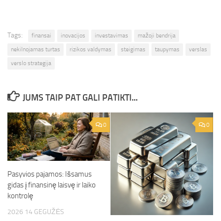
Tags:
finansai
inovacijos
investavimas
mažoji bendrija
nekilnojamas turtas
rizikos valdymas
steigimas
taupymas
verslas
verslo strategija
JUMS TAIP PAT GALI PATIKTI...
0
0
Pasyvios pajamos: Išsamus
gidas į finansinę laisvę ir laiko
kontrolę
2026 14 GEGUŽĖS