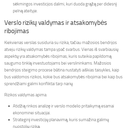
sėkmingos investicijos dalimi, kuri duoda grąžą per didesnį
pelną ateityje.
Verslo rizikų valdymas ir atsakomybės
ribojimas
Kiekvienas verslas susiduria su rizika, tačiau mažosios bendrijos
atveju rizikų valdymas tampa ypač svarbus. Vienas iš svarbiausių
aspektų yra atsakomybės ribojimas, kuris suteikia papildomą
saugumo tinklą investuotojams bei verslininkams. Mažosios
bendrijos steigimo procese būtina nustatyti aiškias taisykles, kaip
bus valdomos rizikos, kokie bus atsakomybės ribojimai bei kaip bus
sprendžiami galimi konfliktai tarp narių.
Rizikos valdymas apima:
Atidžią rinkos analizę ir verslo modelio pritaikymą esamai
ekonominei situacijai.
Strateginį investicijų planavimą, kuris sumažina galimų
nuostolių riziką.