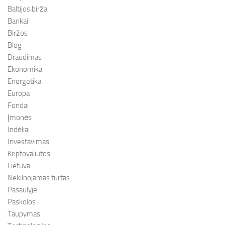
Baltijos birža
Bankai
Biržos
Blog
Draudimas
Ekonomika
Energetika
Europa
Fondai
Įmonės
Indėliai
Investavimas
Kriptovaliutos
Lietuva
Nekilnojamas turtas
Pasaulyje
Paskolos
Taupymas