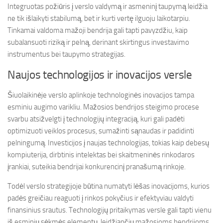
Integruotas požiūris į verslo valdymą ir asmeninį taupymą leidžia
ne tik išlaikyti stabilumą, bet ir kurti vertę ilguoju laikotarpiu.
Tinkamai valdoma mažoji bendrija gali tapti pavyzdžiu, kaip
subalansuoti riziką ir pelną, derinant skirtingus investavimo
instrumentus bei taupymo strategijas.
Naujos technologijos ir inovacijos versle
Šiuolaikinėje verslo aplinkoje technologinės inovacijos tampa
esminiu augimo varikliu. Mažosios bendrijos steigimo procese
svarbu atsižvelgti į technologijų integraciją, kuri gali padėti
optimizuoti veiklos procesus, sumažinti sąnaudas ir padidinti
pelningumą. Investicijos į naujas technologijas, tokias kaip debesų
kompiuterija, dirbtinis intelektas bei skaitmeninės rinkodaros
įrankiai, suteikia bendrijai konkurencinį pranašumą rinkoje.
Todėl verslo strategijoje būtina numatyti lėšas inovacijoms, kurios
padės greičiau reaguoti į rinkos pokyčius ir efektyviau valdyti
finansinius srautus. Technologijų pritaikymas versle gali tapti vienu
iš esminių sėkmės elementų, leidžiančių mažosioms bendrijoms