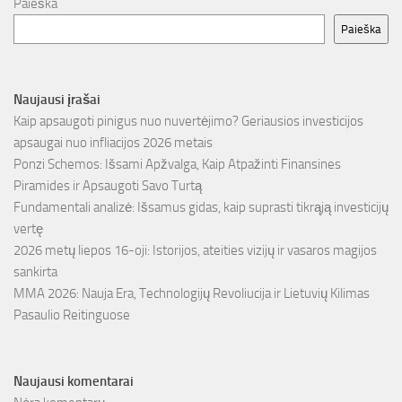
Paieška
Paieška
Naujausi įrašai
Kaip apsaugoti pinigus nuo nuvertėjimo? Geriausios investicijos
apsaugai nuo infliacijos 2026 metais
Ponzi Schemos: Išsami Apžvalga, Kaip Atpažinti Finansines
Piramides ir Apsaugoti Savo Turtą
Fundamentali analizė: Išsamus gidas, kaip suprasti tikrąją investicijų
vertę
2026 metų liepos 16-oji: Istorijos, ateities vizijų ir vasaros magijos
sankirta
MMA 2026: Nauja Era, Technologijų Revoliucija ir Lietuvių Kilimas
Pasaulio Reitinguose
Naujausi komentarai