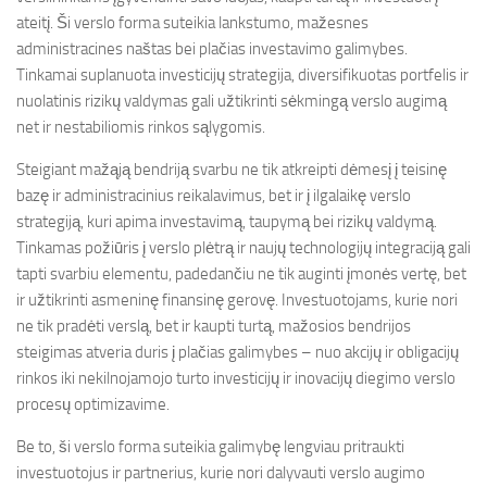
ateitį. Ši verslo forma suteikia lankstumo, mažesnes
administracines naštas bei plačias investavimo galimybes.
Tinkamai suplanuota investicijų strategija, diversifikuotas portfelis ir
nuolatinis rizikų valdymas gali užtikrinti sėkmingą verslo augimą
net ir nestabiliomis rinkos sąlygomis.
Steigiant mažąją bendriją svarbu ne tik atkreipti dėmesį į teisinę
bazę ir administracinius reikalavimus, bet ir į ilgalaikę verslo
strategiją, kuri apima investavimą, taupymą bei rizikų valdymą.
Tinkamas požiūris į verslo plėtrą ir naujų technologijų integraciją gali
tapti svarbiu elementu, padedančiu ne tik auginti įmonės vertę, bet
ir užtikrinti asmeninę finansinę gerovę. Investuotojams, kurie nori
ne tik pradėti verslą, bet ir kaupti turtą, mažosios bendrijos
steigimas atveria duris į plačias galimybes – nuo akcijų ir obligacijų
rinkos iki nekilnojamojo turto investicijų ir inovacijų diegimo verslo
procesų optimizavime.
Be to, ši verslo forma suteikia galimybę lengviau pritraukti
investuotojus ir partnerius, kurie nori dalyvauti verslo augimo