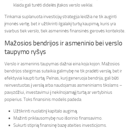
klaida gali turėti didelės įtakos verslo veiklai.
Tinkamai suplanuota investicijų strategija leidžia ne tik auginti
įmonės vertę, bet ir užtikrinti ilgalaikį turtų kaupimą, kuris yra
svarbus tiek verslo, tiek asmeninės finansinės gerovės kontekste.
Mažosios bendrijos ir asmeninio bei verslo
taupymo ryšys
Verslo ir asmeninis taupymas dažnai eina koja kojon. Mažosios
bendrijos steigimas suteikia galimybę ne tik pradėti verslą, bet ir
efektyviai kaupti turtą. Pelnas, kurį generuoja bendrija, gali būti
reinvestuotas į verslą arba naudojamas asmeniniams tikslams –
pavyzdžiui, investavimui į nekilnojamąjį turtą ar vertybinius
popierius. Toks finansinis modelis padeda:
Užtikrinti nuolatinį kapitalo augimą.
Mažinti priklausomybę nuo išorinio finansavimo.
Sukurti stiprią finansinę bazę ateities investicijoms.