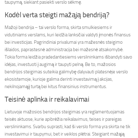
taupymą, siekiant pasiekti verslo sėkmę.
Kodėl verta steigti mažąją bendriją?
Mažoji bendrija – tai verslo forma, skirta smulkiesiems ir
vidutiniams verslams, kuri leidžia lanksčiai valdyti įmonės finansus
bei investicijas. Pagrindiniai privalumai yra mažesnės steigimo
išlaidos, paprastesnė administracija bei mažesnė atsakomybė.
Tokia forma leidžia pradedantiesiems verslininkams išbandyti savo
idėjas, investuoti į augimą ir taupyti pelną. Be to, mažosios
bendrijos steigimas suteikia galimybę dalyvauti platesnėje verslo
ekosistemoje, kurioje galima derinti investavimą į akcijas,
nekilnojamąjį turtą bei kitus finansinius instrumentus.
Teisinė aplinka ir reikalavimai
Lietuvoje mažosios bendrijos steigimas yra reglamentuojamas
teisės aktuose, kurie apibrėžia reikalavimus, teises ir pareigas
verslininkams. Svarbu suprasti, kad ši verslo forma yra skirta ne tik
investavimui ir taupymui, bet ir veiklos plėtrai. Steigiant mažąją