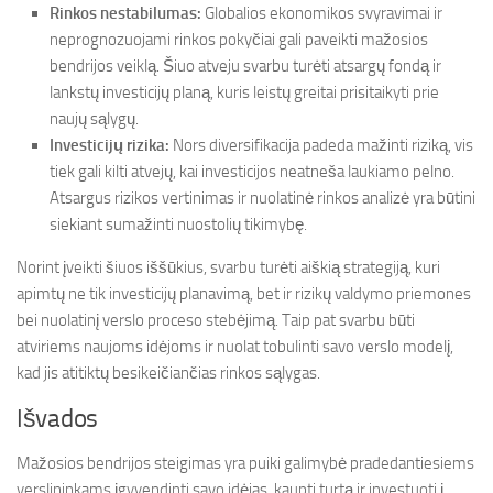
Rinkos nestabilumas:
Globalios ekonomikos svyravimai ir
neprognozuojami rinkos pokyčiai gali paveikti mažosios
bendrijos veiklą. Šiuo atveju svarbu turėti atsargų fondą ir
lankstų investicijų planą, kuris leistų greitai prisitaikyti prie
naujų sąlygų.
Investicijų rizika:
Nors diversifikacija padeda mažinti riziką, vis
tiek gali kilti atvejų, kai investicijos neatneša laukiamo pelno.
Atsargus rizikos vertinimas ir nuolatinė rinkos analizė yra būtini
siekiant sumažinti nuostolių tikimybę.
Norint įveikti šiuos iššūkius, svarbu turėti aiškią strategiją, kuri
apimtų ne tik investicijų planavimą, bet ir rizikų valdymo priemones
bei nuolatinį verslo proceso stebėjimą. Taip pat svarbu būti
atviriems naujoms idėjoms ir nuolat tobulinti savo verslo modelį,
kad jis atitiktų besikeičiančias rinkos sąlygas.
Išvados
Mažosios bendrijos steigimas yra puiki galimybė pradedantiesiems
verslininkams įgyvendinti savo idėjas, kaupti turtą ir investuoti į