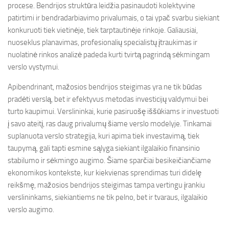
procese. Bendrijos struktūra leidžia pasinaudoti kolektyvine
patirtimi ir bendradarbiavimo privalumais, o tai ypač svarbu siekiant
konkuruoti tiek vietinėje, tiek tarptautinėje rinkoje. Galiausiai,
nuoseklus planavimas, profesionalių specialistų įtraukimas ir
nuolatinė rinkos analizė padeda kurti tvirtą pagrindą sėkmingam
verslo vystymui.
Apibendrinant, mažosios bendrijos steigimas yra ne tik būdas
pradėti verslą, bet ir efektyvus metodas investicijų valdymui bei
turto kaupimui. Verslininkai, kurie pasiruošę iššūkiams ir investuoti
į savo ateitį, ras daug privalumų šiame verslo modelyje. Tinkamai
suplanuota verslo strategija, kuri apima tiek investavimą, tiek
taupymą, gali tapti esmine sąlyga siekiant ilgalaikio finansinio
stabilumo ir sėkmingo augimo. Šiame sparčiai besikeičiančiame
ekonomikos kontekste, kur kiekvienas sprendimas turi didelę
reikšmę, mažosios bendrijos steigimas tampa vertingu įrankiu
verslininkams, siekiantiems ne tik pelno, bet ir tvaraus, ilgalaikio
verslo augimo.