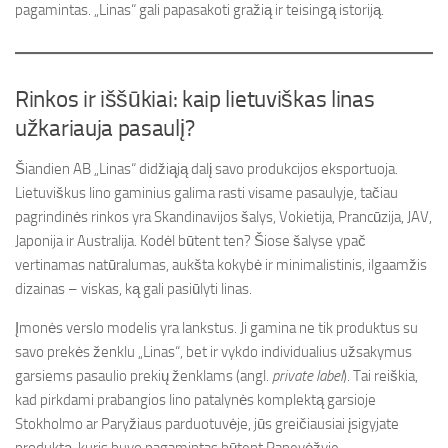
pagamintas. „Linas“ gali papasakoti gražią ir teisingą istoriją.
Rinkos ir iššūkiai: kaip lietuviškas linas
užkariauja pasaulį?
Šiandien AB „Linas“ didžiąją dalį savo produkcijos eksportuoja.
Lietuviškus lino gaminius galima rasti visame pasaulyje, tačiau
pagrindinės rinkos yra Skandinavijos šalys, Vokietija, Prancūzija, JAV,
Japonija ir Australija. Kodėl būtent ten? Šiose šalyse ypač
vertinamas natūralumas, aukšta kokybė ir minimalistinis, ilgaamžis
dizainas – viskas, ką gali pasiūlyti linas.
Įmonės verslo modelis yra lankstus. Ji gamina ne tik produktus su
savo prekės ženklu „Linas“, bet ir vykdo individualius užsakymus
garsiems pasaulio prekių ženklams (angl.
private label
). Tai reiškia,
kad pirkdami prabangios lino patalynės komplektą garsioje
Stokholmo ar Paryžiaus parduotuvėje, jūs greičiausiai įsigyjate