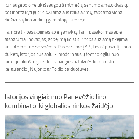
kuri sugebėjo ne tik išsaugoti šimtmečių senumo amato dvasią,
bet ir pritaikyti ją prie XXI amžiaus reikalavimų, tapdama viena
didžiausių lino audinių gamintojų Europoje.
Tai nėra tik pasakojimas apie gamyklą. Tai – pasakojimas apie
atsparumą, inovacijas, gebėjimą keistis ir nepalaužiamą tikėjimą
unikaliomis lino savybėmis. Pasinerkime į AB „Linas“ pasaulį – nuo
dulkėtų istorijos puslapių iki moderniausių technologijų, nuo
pirmojo pluošto gijos iki prabangios patalynės komplekto,
keliaujančio į Niujorko ar Tokijo parduotuves.
Istorijos vingiai: nuo Panevėžio lino
kombinato iki globalios rinkos žaidėjo