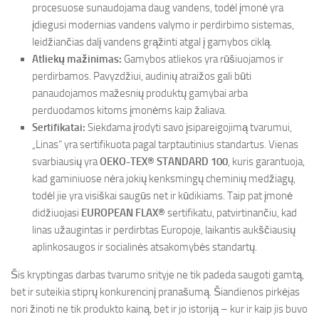
procesuose sunaudojama daug vandens, todėl įmonė yra
įdiegusi modernias vandens valymo ir perdirbimo sistemas,
leidžiančias dalį vandens grąžinti atgal į gamybos ciklą.
Atliekų mažinimas:
Gamybos atliekos yra rūšiuojamos ir
perdirbamos. Pavyzdžiui, audinių atraižos gali būti
panaudojamos mažesnių produktų gamybai arba
perduodamos kitoms įmonėms kaip žaliava.
Sertifikatai:
Siekdama įrodyti savo įsipareigojimą tvarumui,
„Linas“ yra sertifikuota pagal tarptautinius standartus. Vienas
svarbiausių yra
OEKO-TEX® STANDARD 100
, kuris garantuoja,
kad gaminiuose nėra jokių kenksmingų cheminių medžiagų,
todėl jie yra visiškai saugūs net ir kūdikiams. Taip pat įmonė
didžiuojasi
EUROPEAN FLAX®
sertifikatu, patvirtinančiu, kad
linas užaugintas ir perdirbtas Europoje, laikantis aukščiausių
aplinkosaugos ir socialinės atsakomybės standartų.
Šis kryptingas darbas tvarumo srityje ne tik padeda saugoti gamtą,
bet ir suteikia stiprų konkurencinį pranašumą. Šiandienos pirkėjas
nori žinoti ne tik produkto kainą, bet ir jo istoriją – kur ir kaip jis buvo