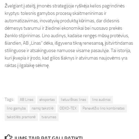
Žvelgiant į ateitį, įmonės strategijoje ryškėja kelios pagrindinės
kryptys: tolesnis gamybos procesų skaitmeninimas ir
automatizavimas, inovatyvių produktų kūrimas, dar didesnis
dėmesys tvarumui ir žiedinei ekonomikai bei nuosavo prekės
ženklo stiprinimas. Lino audinys, kadaise rengęs mūsų protėvius,
šiandien, AB „Linas“ dėka, išgyvena tikrą renesansą, įsitvirtindamas
stilinguose ir atsakinguose namuose visame pasaulyje. Tai istorija,
kuri įkvepia ir įrodo, kad gilios šaknys ir atvirumas naujovėms yra
raktas į ilgalaikę sėkmę.
Tags:
AB Linas
eksportas
lietuviškas linas
lino audiniai
lino gamyba
namų tekstilė
OEKO-TEX
Panevėžio lino kombinatas
tekstilės pramonė
tvarumas
JUMS TAIP PAT GALI PATIKTI...