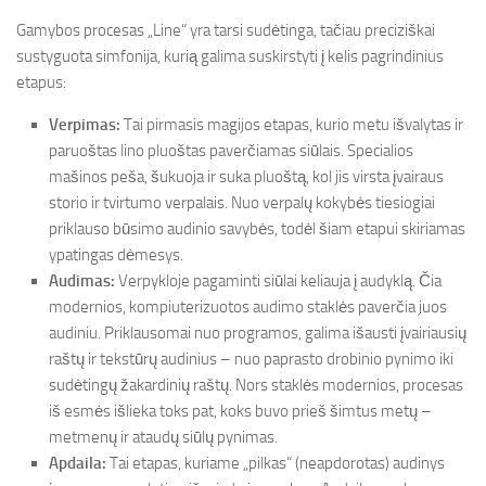
Gamybos procesas „Line“ yra tarsi sudėtinga, tačiau preciziškai
sustyguota simfonija, kurią galima suskirstyti į kelis pagrindinius
etapus:
Verpimas:
Tai pirmasis magijos etapas, kurio metu išvalytas ir
paruoštas lino pluoštas paverčiamas siūlais. Specialios
mašinos peša, šukuoja ir suka pluoštą, kol jis virsta įvairaus
storio ir tvirtumo verpalais. Nuo verpalų kokybės tiesiogiai
priklauso būsimo audinio savybės, todėl šiam etapui skiriamas
ypatingas dėmesys.
Audimas:
Verpykloje pagaminti siūlai keliauja į audyklą. Čia
modernios, kompiuterizuotos audimo staklės paverčia juos
audiniu. Priklausomai nuo programos, galima išausti įvairiausių
raštų ir tekstūrų audinius – nuo paprasto drobinio pynimo iki
sudėtingų žakardinių raštų. Nors staklės modernios, procesas
iš esmės išlieka toks pat, koks buvo prieš šimtus metų –
metmenų ir ataudų siūlų pynimas.
Apdaila:
Tai etapas, kuriame „pilkas“ (neapdorotas) audinys