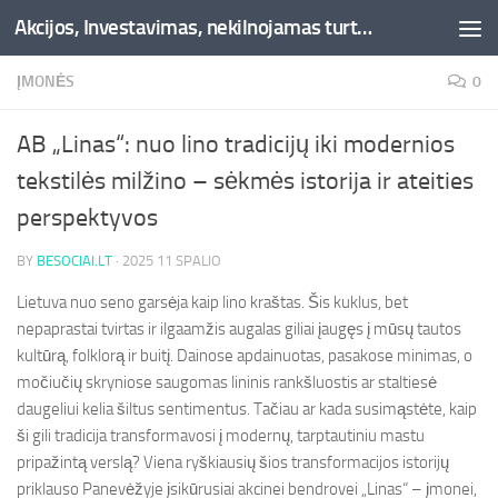
Akcijos, Investavimas, nekilnojamas turtas, kriptovaliutos - Besociai.lt
Skip to content
ĮMONĖS
0
AB „Linas“: nuo lino tradicijų iki modernios
tekstilės milžino – sėkmės istorija ir ateities
perspektyvos
BY
BESOCIAI.LT
·
2025 11 SPALIO
Lietuva nuo seno garsėja kaip lino kraštas. Šis kuklus, bet
nepaprastai tvirtas ir ilgaamžis augalas giliai įaugęs į mūsų tautos
kultūrą, folklorą ir buitį. Dainose apdainuotas, pasakose minimas, o
močiučių skryniose saugomas lininis rankšluostis ar staltiesė
daugeliui kelia šiltus sentimentus. Tačiau ar kada susimąstėte, kaip
ši gili tradicija transformavosi į modernų, tarptautiniu mastu
pripažintą verslą? Viena ryškiausių šios transformacijos istorijų
priklauso Panevėžyje įsikūrusiai akcinei bendrovei „Linas“ – įmonei,