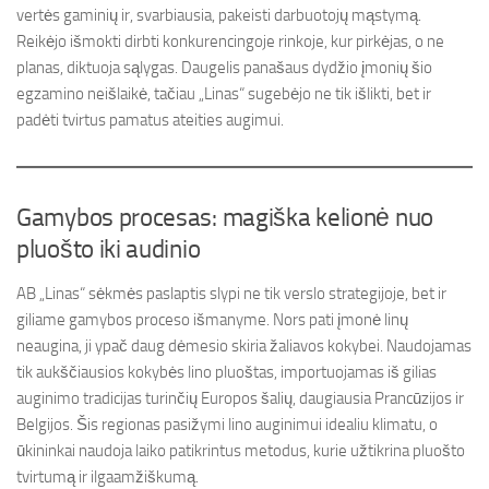
vertės gaminių ir, svarbiausia, pakeisti darbuotojų mąstymą.
Reikėjo išmokti dirbti konkurencingoje rinkoje, kur pirkėjas, o ne
planas, diktuoja sąlygas. Daugelis panašaus dydžio įmonių šio
egzamino neišlaikė, tačiau „Linas“ sugebėjo ne tik išlikti, bet ir
padėti tvirtus pamatus ateities augimui.
Gamybos procesas: magiška kelionė nuo
pluošto iki audinio
AB „Linas“ sėkmės paslaptis slypi ne tik verslo strategijoje, bet ir
giliame gamybos proceso išmanyme. Nors pati įmonė linų
neaugina, ji ypač daug dėmesio skiria žaliavos kokybei. Naudojamas
tik aukščiausios kokybės lino pluoštas, importuojamas iš gilias
auginimo tradicijas turinčių Europos šalių, daugiausia Prancūzijos ir
Belgijos. Šis regionas pasižymi lino auginimui idealiu klimatu, o
ūkininkai naudoja laiko patikrintus metodus, kurie užtikrina pluošto
tvirtumą ir ilgaamžiškumą.