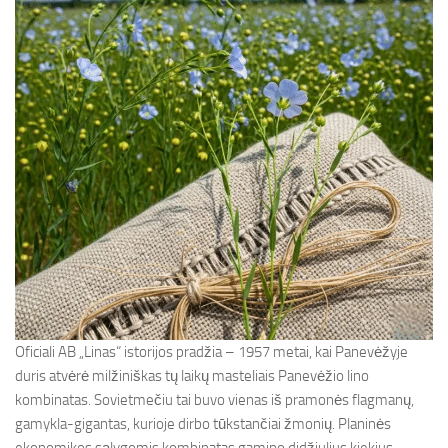
Oficiali AB „Linas“ istorijos pradžia – 1957 metai, kai Panevėžyje
duris atvėrė milžiniškas tų laikų masteliais Panevėžio lino
kombinatas. Sovietmečiu tai buvo vienas iš pramonės flagmanų,
gamykla-gigantas, kurioje dirbo tūkstančiai žmonių. Planinės