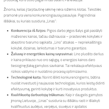
produktą, kuris buvo pagamintas būtent Panevėžyje.
Žinoma, kelias į tarptautinę sėkmę nėra rožėmis klotas. Tekstilės
pramonė yra viena konkurencingiausių pasaulyje. Pagrindiniai
iššūkiai, su kuriais susiduria „Linas“:
Konkurencija iš Azijos:
Pigios darbo jėgos šalys gali pasiūlyti
mažesnes kainas, tačiau dažniausiai – prastesnės kokybės ir
abejotino tvarumo sąskaita. „Lino“ atsakas – nepriekaištinga
kokybė, dizainas, lankstumas ir tvarumo garantijos.
Žaliavų ir energetikos kainų svyravimai:
Lino pluošto derlius
ir kaina priklauso nuo oro sąlygų, o energijos kainos daro
tiesioginę įtaką gamybos savikainai. Tai reikalauja efektyvaus
rizikos valdymo ir nuolatinio procesų optimizavimo.
Technologinė kaita:
Norint išlikti konkurencingiems, būtina
nuolat investuoti į naujausias technologijas, kurios leistų didinti
efektyvumą, gerinti kokybę ir kurti inovatyvius produktus.
Kvalifikuotų darbuotojų trūkumas:
Kaip ir daugelis gamybos
įmonių Lietuvoje, „Linas“ susiduria su iššūkiu rasti ir išlaikyti
kvalifikuotus audėjus, verpėjus, siuvėjus ir apdailos