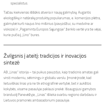
specialistus.
Tačiau kiekvienas iššūkis atveria ir naujų galimybių. Augantis
ekologiškų ir natūralių produktų populiarumas, e. komercijos plėtra,
galimybė kurti naujus lino mišinius (pavyzdžiui, su medvilne ar
viskoze) ir „Pagaminta Europos Sąjungoje“ ženklo vertė yra tie vėjai,
kurie pučia į „Lino“ bures.
Žvilgsnis į ateitį: tradicijos ir inovacijos
sintezė
AB „Linas“ istorija – tai puikus pavyzdys, kaip tradicinis amatas gali
virsti moderniu, sėkmingu ir globaliu verslu. Įmonė įrodė, kad
lietuviškas linas yra ne tik etnografinė vertybė, bet ir aukštos
kokybės, visame pasaulyje paklausi prekė. Išsaugojusi gamybos
branduolį Panevėžyje, „Linas“ išlieka svarbiu regiono darbdaviu ir
Lietuvos pramonės ambasadoriumi pasaulyje.