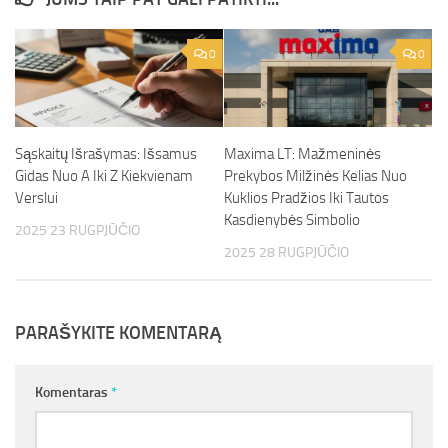
0
0
Sąskaitų Išrašymas: Išsamus
Maxima LT: Mažmeninės
Gidas Nuo A Iki Z Kiekvienam
Prekybos Milžinės Kelias Nuo
Verslui
Kuklios Pradžios Iki Tautos
Kasdienybės Simbolio
2025 23 RUGPJŪČIO
2025 28 RUGPJŪČIO
PARAŠYKITE KOMENTARĄ
Komentaras
*