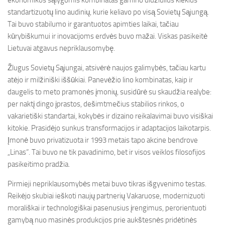
ekonomikos sąlygomis kombinatas gamino didžiulius kiekius
standartizuotų lino audinių, kurie keliavo po visą Sovietų Sąjungą.
Tai buvo stabilumo ir garantuotos apimties laikai, tačiau
kūrybiškumui ir inovacijoms erdvės buvo mažai. Viskas pasikeitė
Lietuvai atgavus nepriklausomybę.
Žlugus Sovietų Sąjungai, atsivėrė naujos galimybės, tačiau kartu
atėjo ir milžiniški iššūkiai. Panevėžio lino kombinatas, kaip ir
daugelis to meto pramonės įmonių, susidūrė su skaudžia realybe:
per naktį dingo įprastos, dešimtmečius stabilios rinkos, o
vakarietiški standartai, kokybės ir dizaino reikalavimai buvo visiškai
kitokie. Prasidėjo sunkus transformacijos ir adaptacijos laikotarpis.
Įmonė buvo privatizuota ir 1993 metais tapo akcine bendrove
„Linas“. Tai buvo ne tik pavadinimo, bet ir visos veiklos filosofijos
pasikeitimo pradžia.
Pirmieji nepriklausomybės metai buvo tikras išgyvenimo testas.
Reikėjo skubiai ieškoti naujų partnerių Vakaruose, modernizuoti
morališkai ir technologiškai pasenusius įrengimus, perorientuoti
gamybą nuo masinės produkcijos prie aukštesnės pridėtinės