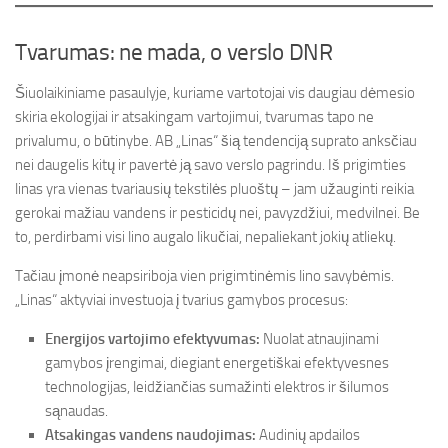
Tvarumas: ne mada, o verslo DNR
Šiuolaikiniame pasaulyje, kuriame vartotojai vis daugiau dėmesio
skiria ekologijai ir atsakingam vartojimui, tvarumas tapo ne
privalumu, o būtinybe. AB „Linas“ šią tendenciją suprato anksčiau
nei daugelis kitų ir pavertė ją savo verslo pagrindu. Iš prigimties
linas yra vienas tvariausių tekstilės pluoštų – jam užauginti reikia
gerokai mažiau vandens ir pesticidų nei, pavyzdžiui, medvilnei. Be
to, perdirbami visi lino augalo likučiai, nepaliekant jokių atliekų.
Tačiau įmonė neapsiriboja vien prigimtinėmis lino savybėmis.
„Linas“ aktyviai investuoja į tvarius gamybos procesus:
Energijos vartojimo efektyvumas:
Nuolat atnaujinami
gamybos įrengimai, diegiant energetiškai efektyvesnes
technologijas, leidžiančias sumažinti elektros ir šilumos
sąnaudas.
Atsakingas vandens naudojimas:
Audinių apdailos