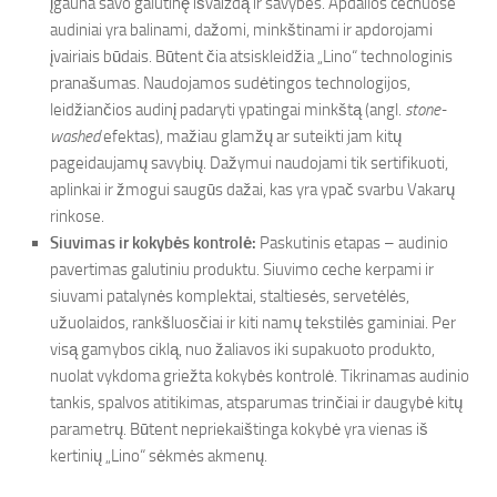
įgauna savo galutinę išvaizdą ir savybes. Apdailos cechuose
audiniai yra balinami, dažomi, minkštinami ir apdorojami
įvairiais būdais. Būtent čia atsiskleidžia „Lino“ technologinis
pranašumas. Naudojamos sudėtingos technologijos,
leidžiančios audinį padaryti ypatingai minkštą (angl.
stone-
washed
efektas), mažiau glamžų ar suteikti jam kitų
pageidaujamų savybių. Dažymui naudojami tik sertifikuoti,
aplinkai ir žmogui saugūs dažai, kas yra ypač svarbu Vakarų
rinkose.
Siuvimas ir kokybės kontrolė:
Paskutinis etapas – audinio
pavertimas galutiniu produktu. Siuvimo ceche kerpami ir
siuvami patalynės komplektai, staltiesės, servetėlės,
užuolaidos, rankšluosčiai ir kiti namų tekstilės gaminiai. Per
visą gamybos ciklą, nuo žaliavos iki supakuoto produkto,
nuolat vykdoma griežta kokybės kontrolė. Tikrinamas audinio
tankis, spalvos atitikimas, atsparumas trinčiai ir daugybė kitų
parametrų. Būtent nepriekaištinga kokybė yra vienas iš
kertinių „Lino“ sėkmės akmenų.