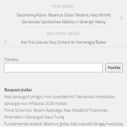
KITAS ĮRAŠAS
Sauskelnių Rojus: Išsamus Gidas Tėvams, Kaip Išrinkti
Geriausias Sauskelnes Kūdikiui ir Išvengti Ašarų
ANKSTESNIS ĮRAŠAS
Kas Yra Lietuva: Nuo Gintaro Iki Vienaragių Šalies
Paieška
Paieška
Naujausi įrašai
Kaip apsaugoti pinigus nuo nuvertėjimo? Geriausios investicijos
apsaugai nuo infliacijos 2026 metais
Ponzi Schemos: Išsami Apžvalga, Kaip Atpažinti Finansines
Piramides ir Apsaugoti Savo Turtą
Fundamentali analizė: Išsamus gidas, kaip suprasti tikrąją investicijų