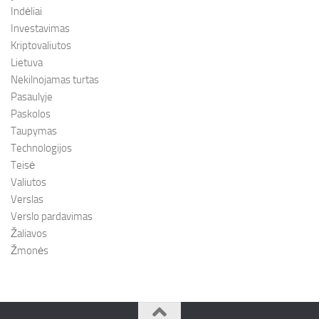
Indėliai
Investavimas
Kriptovaliutos
Lietuva
Nekilnojamas turtas
Pasaulyje
Paskolos
Taupymas
Technologijos
Teisė
Valiutos
Verslas
Verslo pardavimas
Žaliavos
Žmonės