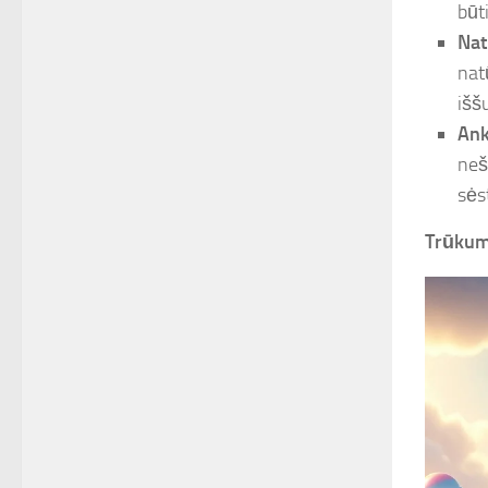
būt
Nat
nat
išš
Ank
neš
sės
Trūkum