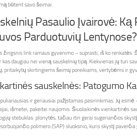
mą būtent savo šeimai.
skelnių Pasaulio Įvairovė: Ką 
tuvos Parduotuvių Lentynose?
s žingsnis link ramaus gyvenimo – suprasti, iš ko renkatės. Š
r kas daugiau nei vieną sauskelnių tipą. Kiekvienas jų turi sa
, pritaikytų skirtingiems šeimų poreikiams, vertybėms ir gy
kartinės sauskelnės: Patogumo Ka
opuliariausias ir geriausiai pažįstamas pasirinkimas. Jų esm
jai, išmetei, pakeitei naujomis. Šiuolaikinės vienkartinės sa
gijų stebuklas: plonytės, tačiau itin gerai sugeriančios skyst
sorbuojančio polimero (SAP) sluoksnio, kuris skystį paverčia 