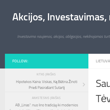
Skip to content
Akcijos, Investavimas, 
Investavimo naujienos, akcijos, obligacijos, nekilnojamas turta
FOLLOW:
LIETUV
KITAS ĮRAŠAS
Sau
Hipotekos Kaina: Viskas, Ką Būtina Žinoti
Prieš Pasirašant Sutartį
Tėv
ANKSTESNIS ĮRAŠAS
AB „Linas“: nuo lino tradicijų iki modernios