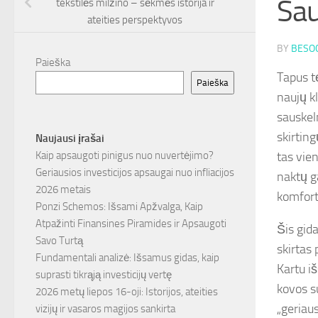
Sau
tekstilės milžino – sėkmės istorija ir
ateities perspektyvos
BY
BESOC
Paieška
Tapus t
Paieška
naujų kl
sauskel
skirtin
Naujausi įrašai
tas vie
Kaip apsaugoti pinigus nuo nuvertėjimo?
Geriausios investicijos apsaugai nuo infliacijos
naktų g
2026 metais
komfort
Ponzi Schemos: Išsami Apžvalga, Kaip
Atpažinti Finansines Piramides ir Apsaugoti
Šis gida
Savo Turtą
skirtas
Fundamentali analizė: Išsamus gidas, kaip
Kartu iš
suprasti tikrąją investicijų vertę
kovos s
2026 metų liepos 16-oji: Istorijos, ateities
„geriaus
vizijų ir vasaros magijos sankirta