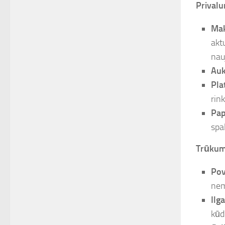
Privalu
Mak
akt
nau
Auk
Pla
rin
Pap
spa
Trūkum
Pov
nem
Ilg
kūd