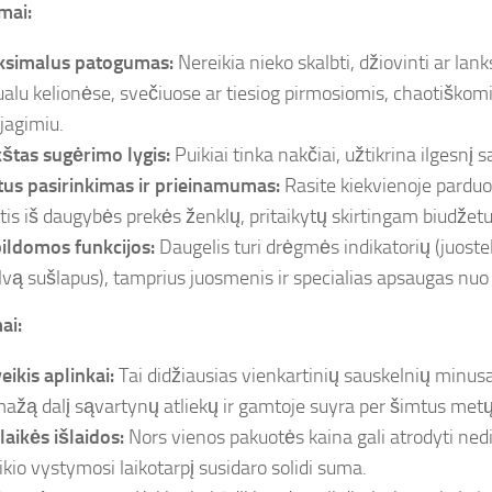
mai:
simalus patogumas:
Nereikia nieko skalbti, džiovinti ar lank
ualu kelionėse, svečiuose ar tiesiog pirmosiomis, chaotiškom
jagimiu.
štas sugėrimo lygis:
Puikiai tinka nakčiai, užtikrina ilgesnį 
tus pasirinkimas ir prieinamumas:
Rasite kiekvienoje parduot
ktis iš daugybės prekės ženklų, pritaikytų skirtingam biudžetu
ildomos funkcijos:
Daugelis turi drėgmės indikatorių (juoste
lvą sušlapus), tamprius juosmenis ir specialias apsaugas nuo
ai:
eikis aplinkai:
Tai didžiausias vienkartinių sauskelnių minusa
ažą dalį sąvartynų atliekų ir gamtoje suyra per šimtus metų
alaikės išlaidos:
Nors vienos pakuotės kaina gali atrodyti nedi
ikio vystymosi laikotarpį susidaro solidi suma.