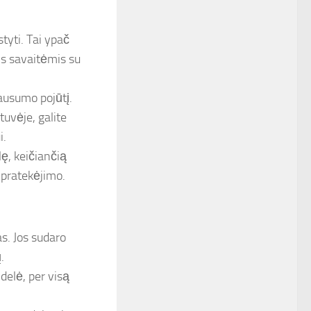
styti. Tai ypač
is savaitėmis su
sausumo pojūtį.
uvėje, galite
i.
lę, keičiančią
 pratekėjimo.
s. Jos sudaro
.
delė, per visą