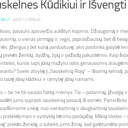
skelnes Kūdikiui ir Išvengt
IAI.LT
·
2025 11 SPALIO
ėvais, pasaulis apsiverčia aukštyn kojomis. Džiaugsmą ir mei
ausimų, o vienas pirmųjų ir, regis, paprasčiausių, bet iš tiesų
nės. Įžengus į bet kurią parduotuvę, akis pasitinka galybė le
gų prekės ženklų, dydžių, tipų ir pažadų pakuotėmis. Kaip šioj
ninteles, kurios taps jūsų mažylio odos geriausiomis draugėm
arantu? Sveiki atvykę į „Sauskelnių Rojų“ – išsamų kelrodį, p
o oazę jūsų kūdikiui ir ramybę jūsų namams.
s – tai ne tik sausas faktų rinkinys. Tai – patarimų, įžvalgų ir
 padėti jums suprasti sauskelnių pasaulį iš esmės. Pamirškite 
siaiškinsime viską: nuo vienkartinių ir daugkartinių sauskelni
u pratekėjimais ir vystyklų bėrimu paslapčių. Mūsų tikslas – 
ią“ prekės ženklą, o suteikti jums žinių, kad galėtumėte prii