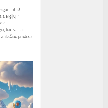
pagaminti iš
alergijų ir
oja.
gia, kad vaikai,
r anksčiau pradeda