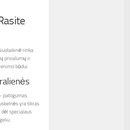
Rasite
iuolaikinė rinka
vų privalumų ir
venimo būdui.
ralienės
ė – patogumas.
uskelnės yra tikras
į dėl specialaus
geliu.