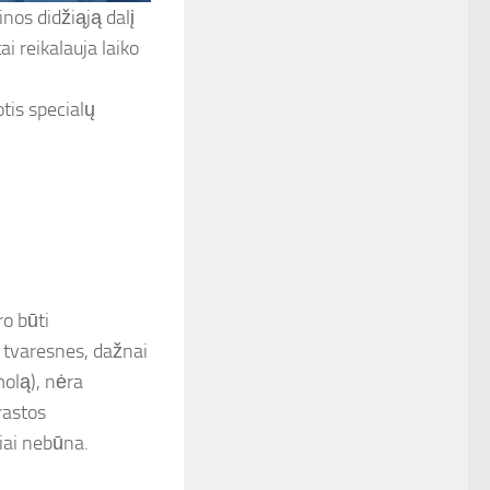
os didžiąją dalį
ai reikalauja laiko
tis specialų
o būti
 tvaresnes, dažnai
olą), nėra
rastos
siai nebūna.