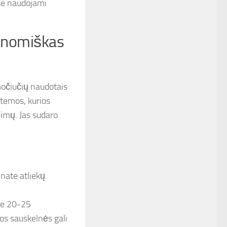
ėse naudojami
konomiškas
očiučių naudotais
stemos, kurios
imų. Jas sudaro
nate atliekų
pie 20-25
ios sauskelnės gali