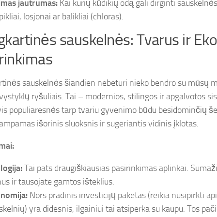
imas jautrumas:
Kai kurių kūdikių odą gali dirginti sauskeln
ikliai, losjonai ar balikliai (chloras).
kartinės sauskelnės: Tvarus ir E
rinkimas
tinės sauskelnės šiandien nebeturi nieko bendro su mūsų m
ystyklų ryšuliais. Tai – modernios, stilingos ir apgalvotos si
is populiaresnės tarp tvariu gyvenimo būdu besidominčių še
mpamas išorinis sluoksnis ir sugeriantis vidinis įklotas.
mai:
logija:
Tai pats draugiškiausias pasirinkimas aplinkai. Sumaži
nus ir tausojate gamtos išteklius.
nomija:
Nors pradinis investicijų paketas (reikia nusipirkti a
skelnių) yra didesnis, ilgainiui tai atsiperka su kaupu. Tos pač