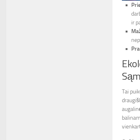
Pri
darb
ir 
Maž
nep
Pra
Ekol
Sąm
Tai pui
draugiš
augalin
balinamo
vienkar