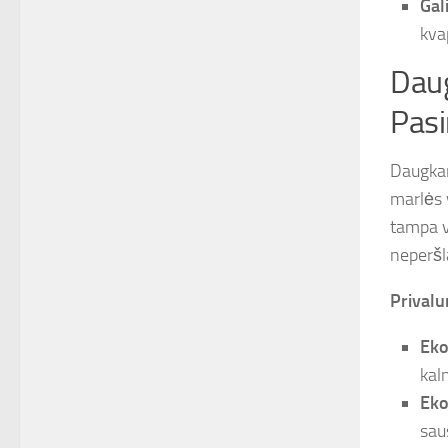
Gal
kvap
Daug
Pasi
Daugkar
marlės v
tampa v
neperšla
Privalu
Eko
kal
Eko
sau