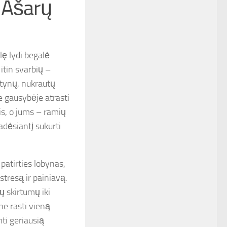
i Ašarų
lę lydi begalė
 itin svarbių –
ntynų, nukrautų
e gausybėje atrasti
is, o jums – ramių
adėsiantį sukurti
 patirties lobynas,
stresą ir painiavą.
ų skirtumų iki
ne rasti vieną
mti geriausią