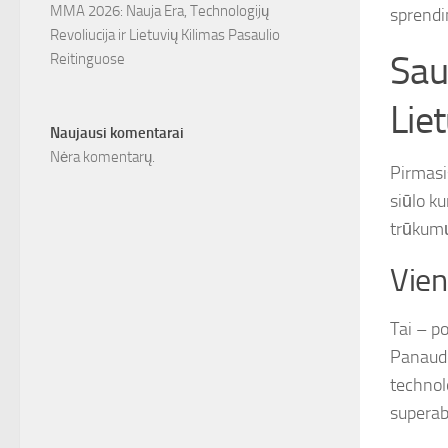
MMA 2026: Nauja Era, Technologijų
sprendi
Revoliucija ir Lietuvių Kilimas Pasaulio
Sau
Reitinguose
Lie
Naujausi komentarai
Nėra komentarų.
Pirmasi
siūlo ku
trūkumų
Vien
Tai – p
Panaudo
technolo
superab