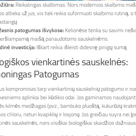
ežiūra:
Reikalingas skalbimas. Nors modernios skalbimo mašin
o atlieka už jus, vis tiek reikia suformuoti skalbimo rutiną, o t
pastangų.
esnis patogumas išvykose:
Kelionėse tenka su savimi nešio
eršlampamą maišą panaudotoms sauskelnėms.
dinė investicija:
Iškart reikia išleisti didesnę pinigų sumą.
ogiškos vienkartinės sauskelnės:
oningas Patogumas
kus kompromisas tarp vienkartinių sauskelnių patogumo ir nor
kesniems aplinkai bei kūdikio odai. Jos gaminamos naudojant
ės kilmės medžiagas (pvz., bambuko pluoštą, kukurūzų krakm
s chloru, neturi kvapiklių ir losjonų. Jos greičiau suyra nei įp
tinės sauskelnės, nors visiškai biologiškai skaidžios dažniau