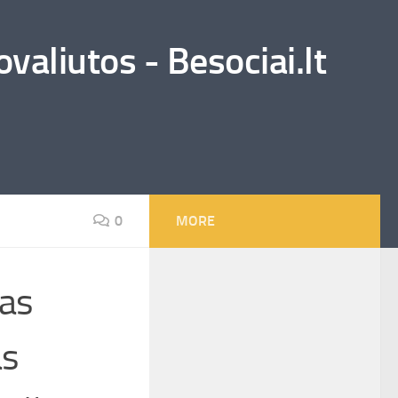
valiutos - Besociai.lt
0
MORE
das
as