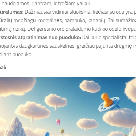
i naudojamos ir antram, ir trečiam vaikui.
ūralumas:
Dažniausiai vidiniai sluoksniai liečiasi su oda yra 
ūralių medžiagų: medvilnės, bambuko, kanapių. Tai sumažina 
utimų riziką. Dėl geresnio oro pralaidumo kūdikio odelė kvėpu
stesnis atpratinimas nuo puoduko:
Kai kurie specialistai tei
iojantys daugkartines sauskelnes, greičiau pajunta drėgmę i
ti ant puoduko.
ai: