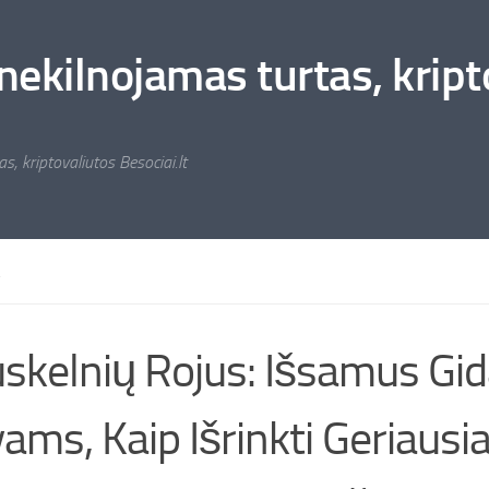
nekilnojamas turtas, kripto
s, kriptovaliutos Besociai.lt
A
skelnių Rojus: Išsamus Gi
ams, Kaip Išrinkti Geriausi