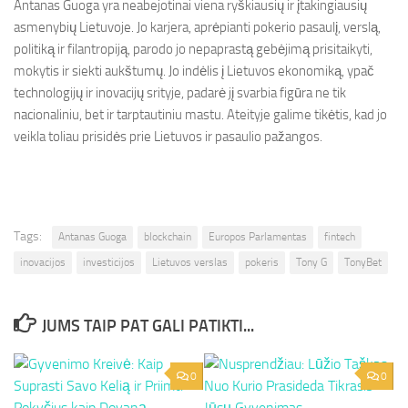
Antanas Guoga yra neabejotinai viena ryškiausių ir įtakingiausių
asmenybių Lietuvoje. Jo karjera, aprėpianti pokerio pasaulį, verslą,
politiką ir filantropiją, parodo jo nepaprastą gebėjimą prisitaikyti,
mokytis ir siekti aukštumų. Jo indėlis į Lietuvos ekonomiką, ypač
technologijų ir inovacijų srityje, padarė jį svarbia figūra ne tik
nacionaliniu, bet ir tarptautiniu mastu. Ateityje galime tikėtis, kad jo
veikla toliau prisidės prie Lietuvos ir pasaulio pažangos.
Tags:
Antanas Guoga
blockchain
Europos Parlamentas
fintech
inovacijos
investicijos
Lietuvos verslas
pokeris
Tony G
TonyBet
JUMS TAIP PAT GALI PATIKTI...
0
0