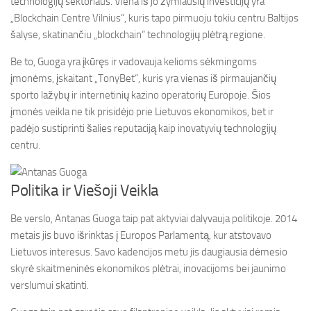
technologijų sektoriaus. Viena iš jo žymiausių investicijų yra
„Blockchain Centre Vilnius“, kuris tapo pirmuoju tokiu centru Baltijos
šalyse, skatinančiu „blockchain“ technologijų plėtrą regione.
Be to, Guoga yra įkūręs ir vadovauja kelioms sėkmingoms
įmonėms, įskaitant „TonyBet“, kuris yra vienas iš pirmaujančių
sporto lažybų ir internetinių kazino operatorių Europoje. Šios
įmonės veikla ne tik prisidėjo prie Lietuvos ekonomikos, bet ir
padėjo sustiprinti šalies reputaciją kaip inovatyvių technologijų
centru.
Politika ir Viešoji Veikla
Be verslo, Antanas Guoga taip pat aktyviai dalyvauja politikoje. 2014
metais jis buvo išrinktas į Europos Parlamentą, kur atstovavo
Lietuvos interesus. Savo kadencijos metu jis daugiausia dėmesio
skyrė skaitmeninės ekonomikos plėtrai, inovacijoms bei jaunimo
verslumui skatinti.