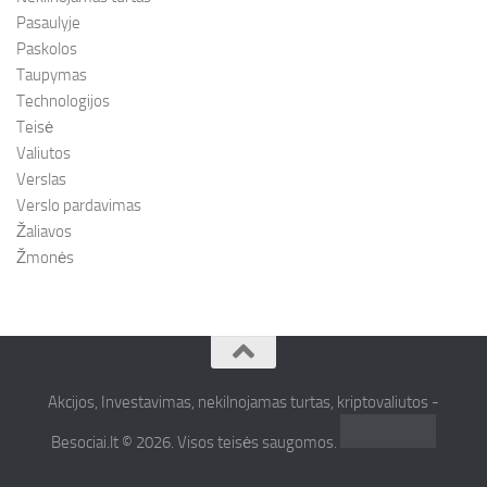
Pasaulyje
Paskolos
Taupymas
Technologijos
Teisė
Valiutos
Verslas
Verslo pardavimas
Žaliavos
Žmonės
Akcijos, Investavimas, nekilnojamas turtas, kriptovaliutos -
Besociai.lt © 2026. Visos teisės saugomos.