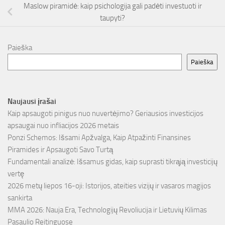
Maslow piramidė: kaip psichologija gali padėti investuoti ir
taupyti?
Paieška
Paieška
Naujausi įrašai
Kaip apsaugoti pinigus nuo nuvertėjimo? Geriausios investicijos
apsaugai nuo infliacijos 2026 metais
Ponzi Schemos: Išsami Apžvalga, Kaip Atpažinti Finansines
Piramides ir Apsaugoti Savo Turtą
Fundamentali analizė: Išsamus gidas, kaip suprasti tikrąją investicijų
vertę
2026 metų liepos 16-oji: Istorijos, ateities vizijų ir vasaros magijos
sankirta
MMA 2026: Nauja Era, Technologijų Revoliucija ir Lietuvių Kilimas
Pasaulio Reitinguose