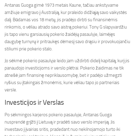
Antanas Guoga gimė 1973 metais Kaune, tačiau ankstyvame
amžiuje emigravo į Australiją, kur praleido didžiąją savo vaikystės
dalį. Būdamas vos 18 metų, jis pradėjo dirbti su finansinėmis
rinkomis, o vėliau atrado savo aistrą pokeriui. Tony G slapyvardžiu
jis tapo vienu garsiausių pokerio žaidėjų pasaulyje, laimėjęs
daugybę turnyrų ir pritraukęs dėmesį savo drąsiu ir provokuojančiu
stiliumi prie pokerio stalo.
Jo sėkmė pokerio pasaulyje leido jam uždirbti didelį kapitalą, kurį jis
panaudojo investicijoms ir verslo plėtrai. Pokerio žaidimas ne tik
atnešė jam finansinę nepriklausomybę, bet ir padėjo užmegzti
ryšius su įtakingais žmonėmis, kurie vėliau tapo jo partneriais
versle.
Investicijos ir Verslas
Po sėkmingos karjeros pokerio pasaulyje, Antanas Guoga
nusprendė grįžti į Lietuvą ir pradėti savo verslo imperiją. Jis
investavo į įvairias sritis, pradedant nuo nekilnojamojo turto iki