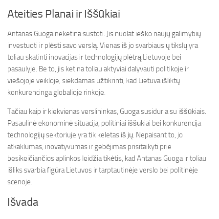
Ateities Planai ir Iššūkiai
Antanas Guoga neketina sustoti. Jis nuolat ieško naujų galimybių
investuoti ir plėsti savo verslą. Vienas iš jo svarbiausių tikslų yra
toliau skatinti inovacijas ir technologijų plėtrą Lietuvoje bei
pasaulyje. Be to, jis ketina toliau aktyviai dalyvauti politikoje ir
viešojoje veikloje, siekdamas užtikrinti, kad Lietuva išliktų
konkurencinga globalioje rinkoje.
Tačiau kaip ir kiekvienas verslininkas, Guoga susiduria su iššūkiais.
Pasaulinė ekonominė situacija, politiniai iššūkiai bei konkurencija
technologijų sektoriuje yra tik keletas iš jų. Nepaisant to, jo
atkaklumas, inovatyvumas ir gebėjimas prisitaikyti prie
besikeičiančios aplinkos leidžia tikėtis, kad Antanas Guoga ir toliau
išliks svarbia figūra Lietuvos ir tarptautinėje verslo bei politinėje
scenoje.
Išvada