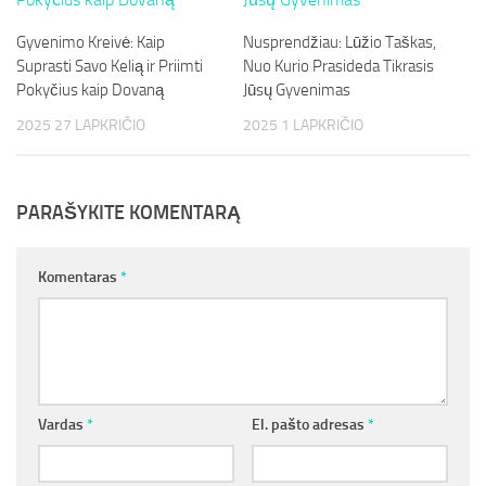
Gyvenimo Kreivė: Kaip
Nusprendžiau: Lūžio Taškas,
Suprasti Savo Kelią ir Priimti
Nuo Kurio Prasideda Tikrasis
Pokyčius kaip Dovaną
Jūsų Gyvenimas
2025 27 LAPKRIČIO
2025 1 LAPKRIČIO
PARAŠYKITE KOMENTARĄ
Komentaras
*
Vardas
*
El. pašto adresas
*