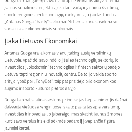
Guoga taip pat garsėja savo filantropine veikla. Jis aktyviai remia
įvairius socialinius projektus, įskaitant vaikų ir jaunimo švietimą,
sporto renginius bei technologijų mokymus. Jo įkurtas fondas
„Antanas Guoga Charity“ siekia padėti tiems, kurie susiduria su
socialiniais ir ekonominiais sunkumais.
Įtaka Lietuvos Ekonomikai
Antanas Guoga yra laikomas vienu įtakingiausių verslininkų
Lietuvoje, ypač dėl savo indėlio į šalies technologijų sektorių. Jo
investicijos į „blockchain“ technologijas ir fintech sektorių padėjo
Lietuvai tapti regioniniu inovacijų centru. Be to, jo veikla sporto
srityje, ypač per „TonyBet“, taip pat prisidėjo prie ekonomikos
augimo ir sporto kultūros plėtros šalyje.
Guoga taip pat skatina verslumą ir inovacijas tarp jaunimo. Jis dažnai
dalyvauja viešuose renginiuose, skaito paskaitas apie verslumą,
investicijas ir inovacijas. Jo įsipareigojimas skatinti jaunus žmones
kurti savo verslus ir siekti sėkmės padarė jį įkvepiančia figūra
jaunajai kartai.