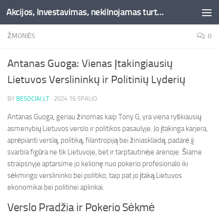
Akcijos, Investavimas, nekilnojamas turtas, kriptovaliutos - Besociai.lt
Skip to content
ŽMONĖS
0
Antanas Guoga: Vienas Įtakingiausių
Lietuvos Verslininkų ir Politinių Lyderių
BY
BESOCIAI.LT
·
2024 16 SPALIO
Antanas Guoga, geriau žinomas kaip Tony G, yra viena ryškiausių
asmenybių Lietuvos verslo ir politikos pasaulyje. Jo įtakinga karjera,
aprėpianti verslą, politiką, filantropiją bei žiniasklaidą, padarė jį
svarbia figūra ne tik Lietuvoje, bet ir tarptautinėje arenoje. Šiame
straipsnyje aptarsime jo kelionę nuo pokerio profesionalo iki
sėkmingo verslininko bei politiko, taip pat jo įtaką Lietuvos
ekonomikai bei politinei aplinkai.
Verslo Pradžia ir Pokerio Sėkmė