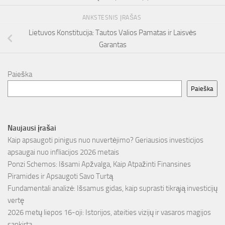
ANKSTESNIS ĮRAŠAS
Lietuvos Konstitucija: Tautos Valios Pamatas ir Laisvės
Garantas
Paieška
Paieška
Naujausi įrašai
Kaip apsaugoti pinigus nuo nuvertėjimo? Geriausios investicijos
apsaugai nuo infliacijos 2026 metais
Ponzi Schemos: Išsami Apžvalga, Kaip Atpažinti Finansines
Piramides ir Apsaugoti Savo Turtą
Fundamentali analizė: Išsamus gidas, kaip suprasti tikrąją investicijų
vertę
2026 metų liepos 16-oji: Istorijos, ateities vizijų ir vasaros magijos
sankirta