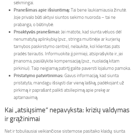
sėkmingai.
Pranešimas apie išsiuntimą:
Tai bene laukiamiausia žinutė.
Joje privalo būti aktyvi siuntos sekimo nuoroda – tai ne
prabanga, o būtinybė.
Proaktyvūs pranešimai:
Jei matote, kad siunta vėluos dėl
nenumatytų aplinkybių (pvz., stringa muitinėje ar kurjerių
tarnybos paskirstymo centre), nelaukite, kol klientas pats
pradės teirautis. Informuokite jį pirmieji, atsiprašykite ir, jei
įmanoma, pasiūlykite kompensaciją (pvz., nuolaidą kitam
pirkiniui). Taip neigiamą patirtį galite paversti lojalumo pamoka.
Pristatymo patvirtinimas:
Gavus informaciją, kad siunta
pristatyta, mandagu išsiųsti dar vieną laišką, padėkojant už
pirkimą ir paprašant palikti atsiliepimą apie prekę ar
aptarnavimą.
Kai „atsiųsime“ nepavyksta: krizių valdymas
ir grąžinimai
Net ir tobuliausiai veikiančiose sistemose pasitaiko klaidų: siunta