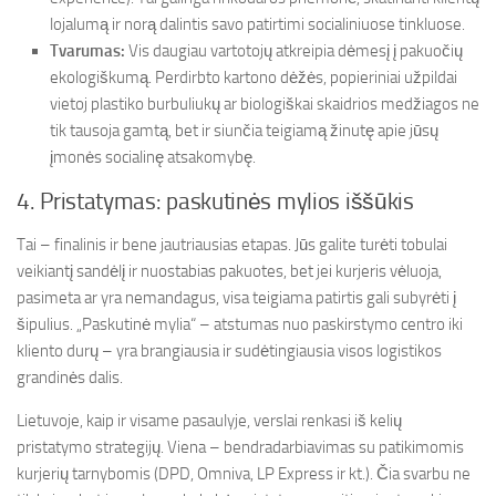
lojalumą ir norą dalintis savo patirtimi socialiniuose tinkluose.
Tvarumas:
Vis daugiau vartotojų atkreipia dėmesį į pakuočių
ekologiškumą. Perdirbto kartono dėžės, popieriniai užpildai
vietoj plastiko burbuliukų ar biologiškai skaidrios medžiagos ne
tik tausoja gamtą, bet ir siunčia teigiamą žinutę apie jūsų
įmonės socialinę atsakomybę.
4. Pristatymas: paskutinės mylios iššūkis
Tai – finalinis ir bene jautriausias etapas. Jūs galite turėti tobulai
veikiantį sandėlį ir nuostabias pakuotes, bet jei kurjeris vėluoja,
pasimeta ar yra nemandagus, visa teigiama patirtis gali subyrėti į
šipulius. „Paskutinė mylia“ – atstumas nuo paskirstymo centro iki
kliento durų – yra brangiausia ir sudėtingiausia visos logistikos
grandinės dalis.
Lietuvoje, kaip ir visame pasaulyje, verslai renkasi iš kelių
pristatymo strategijų. Viena – bendradarbiavimas su patikimomis
kurjerių tarnybomis (DPD, Omniva, LP Express ir kt.). Čia svarbu ne