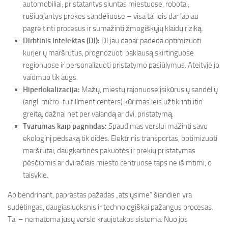
automobiliai, pristatantys siuntas miestuose, robotai,
rūšiuojantys prekes sandėliuose – visa tai leis dar labiau
pagreitinti procesus ir sumažinti žmogiškųjų klaidų riziką.
Dirbtinis intelektas (DI):
DI jau dabar padeda optimizuoti
kurjerių maršrutus, prognozuoti paklausą skirtinguose
regionuose ir personalizuoti pristatymo pasiūlymus. Ateityje jo
vaidmuo tik augs.
Hiperlokalizacija:
Mažų, miestų rajonuose įsikūrusių sandėlių
(angl. micro-fulfillment centers) kūrimas leis užtikrinti itin
greitą, dažnai net per valandą ar dvi, pristatymą.
Tvarumas kaip pagrindas:
Spaudimas verslui mažinti savo
ekologinį pėdsaką tik didės. Elektrinis transportas, optimizuoti
maršrutai, daugkartinės pakuotės ir prekių pristatymas
pėsčiomis ar dviračiais miesto centruose taps ne išimtimi, o
taisykle.
Apibendrinant, paprastas pažadas „atsiųsime“ šiandien yra
sudėtingas, daugiasluoksnis ir technologiškai pažangus procesas.
Tai – nematoma jūsų verslo kraujotakos sistema. Nuo jos