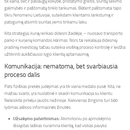
tik kaina, bet ir paslaugų kokybė, pristatymo greitis, siuntų sekimo
galimybės ir paštomatų tinklo tankumas. Būtent paštomatai tapo
tikru fenomenu Lietuvoje, suteikdami klientams lankstumą ir
patogumą atsiimti siuntas jiems tinkamu laiku.
Kita strategija, kurią renkasi didesni žaidėjai, – nuosavo transporto
parko ir kurjerių komandos kūrimas. Nors tai reikalauja didesnių
pradinių investicijų, tačiau suteikia visišką proceso kontrolę ir leidžia
užtikrinti aukščiausio lygio klientų aptarnavimą.
Komunikacija: nematoma, bet svarbiausia
proceso dalis
Pats fiziškas prekės judėjimas yra tik viena medalio pusė. Kita, ne
mažiau svarbi, yra nuolatinė ir skaidri komunikacija su klientu.
Neleiskite pirkėjui jaustis nežinioje. Kiekvienas žingsnis turi būti
lydimas aiškios informacinės žinutės:
Užsakymo patvirtinimas:
Akimirksniu po apmokėjimo
išsiųstas laiškas nuramina klientą, kad viskas pavyko