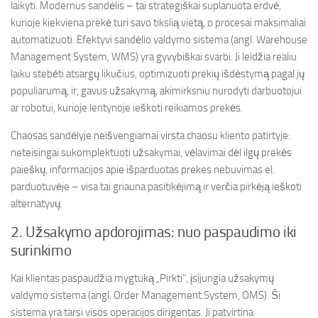
laikyti. Modernus sandėlis – tai strategiškai suplanuota erdvė,
kurioje kiekviena prekė turi savo tikslią vietą, o procesai maksimaliai
automatizuoti. Efektyvi sandėlio valdymo sistema (angl. Warehouse
Management System, WMS) yra gyvybiškai svarbi. Ji leidžia realiu
laiku stebėti atsargų likučius, optimizuoti prekių išdėstymą pagal jų
populiarumą, ir, gavus užsakymą, akimirksniu nurodyti darbuotojui
ar robotui, kurioje lentynoje ieškoti reikiamos prekės.
Chaosas sandėlyje neišvengiamai virsta chaosu kliento patirtyje:
neteisingai sukomplektuoti užsakymai, vėlavimai dėl ilgų prekės
paieškų, informacijos apie išparduotas prekes nebuvimas el.
parduotuvėje – visa tai griauna pasitikėjimą ir verčia pirkėją ieškoti
alternatyvų.
2. Užsakymo apdorojimas: nuo paspaudimo iki
surinkimo
Kai klientas paspaudžia mygtuką „Pirkti“, įsijungia užsakymų
valdymo sistema (angl. Order Management System, OMS). Ši
sistema yra tarsi visos operacijos dirigentas. Ji patvirtina