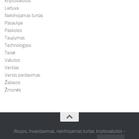
Kriptovaliutos
Lietuva
Nekilnojamas turtas
Pasaulyje
Paskolos
Taupymas
Technologijos
Teisė
Valiutos
Verslas
Verslo pardavimas
Žaliavos
Žmonės
Akcijos, Investavimas, nekilnojamas turtas, kriptovaliutos -