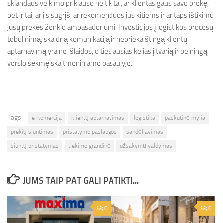
sklandaus veikimo priklauso ne tik tai, ar klientas gaus savo prekę,
bet ir tai, ar jis sugrįš, ar rekomenduos jus kitiems ir ar taps ištikimu
jūsų prekės ženklo ambasadoriumi. Investicijos į logistikos procesų
tobulinimą, skaidrią komunikaciją ir nepriekaištingą klientų
aptarnavimą yra ne išlaidos, o tiesiausias kelias į tvarią ir pelningą
verslo sėkmę skaitmeniniame pasaulyje.
Tags:
e-komercija
klientų aptarnavimas
logistika
paskutinė mylia
prekių siuntimas
pristatymo paslaugos
sandėliavimas
siuntų pristatymas
tiekimo grandinė
užsakymų valdymas
JUMS TAIP PAT GALI PATIKTI...
0
0