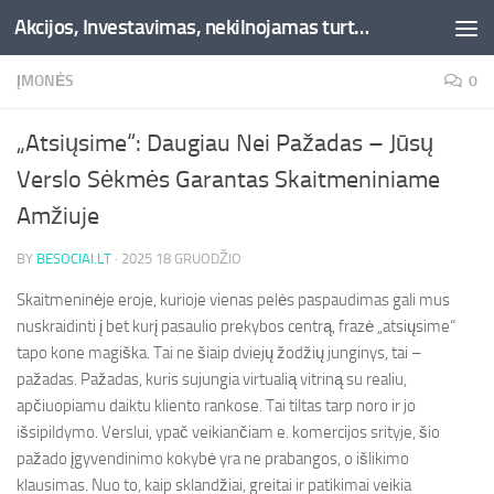
Akcijos, Investavimas, nekilnojamas turtas, kriptovaliutos - Besociai.lt
Skip to content
ĮMONĖS
0
„Atsiųsime“: Daugiau Nei Pažadas – Jūsų
Verslo Sėkmės Garantas Skaitmeniniame
Amžiuje
BY
BESOCIAI.LT
·
2025 18 GRUODŽIO
Skaitmeninėje eroje, kurioje vienas pelės paspaudimas gali mus
nuskraidinti į bet kurį pasaulio prekybos centrą, frazė „atsiųsime“
tapo kone magiška. Tai ne šiaip dviejų žodžių junginys, tai –
pažadas. Pažadas, kuris sujungia virtualią vitriną su realiu,
apčiuopiamu daiktu kliento rankose. Tai tiltas tarp noro ir jo
išsipildymo. Verslui, ypač veikiančiam e. komercijos srityje, šio
pažado įgyvendinimo kokybė yra ne prabangos, o išlikimo
klausimas. Nuo to, kaip sklandžiai, greitai ir patikimai veikia