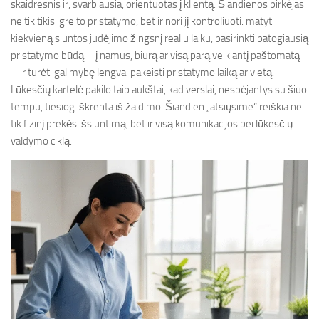
skaidresnis ir, svarbiausia, orientuotas į klientą. Šiandienos pirkėjas
ne tik tikisi greito pristatymo, bet ir nori jį kontroliuoti: matyti
kiekvieną siuntos judėjimo žingsnį realiu laiku, pasirinkti patogiausią
pristatymo būdą – į namus, biurą ar visą parą veikiantį paštomatą
– ir turėti galimybę lengvai pakeisti pristatymo laiką ar vietą.
Lūkesčių kartelė pakilo taip aukštai, kad verslai, nespėjantys su šiuo
tempu, tiesiog iškrenta iš žaidimo. Šiandien „atsiųsime“ reiškia ne
tik fizinį prekės išsiuntimą, bet ir visą komunikacijos bei lūkesčių
valdymo ciklą.