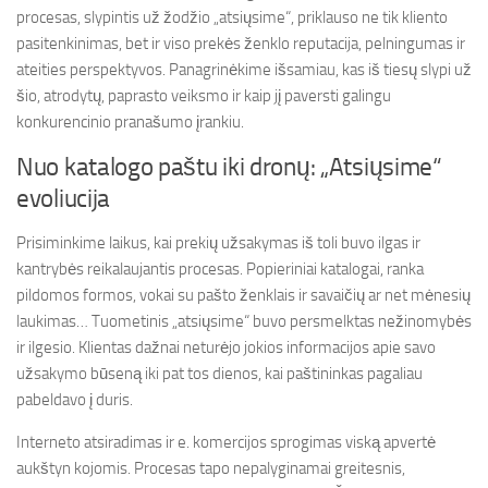
procesas, slypintis už žodžio „atsiųsime“, priklauso ne tik kliento
pasitenkinimas, bet ir viso prekės ženklo reputacija, pelningumas ir
ateities perspektyvos. Panagrinėkime išsamiau, kas iš tiesų slypi už
šio, atrodytų, paprasto veiksmo ir kaip jį paversti galingu
konkurencinio pranašumo įrankiu.
Nuo katalogo paštu iki dronų: „Atsiųsime“
evoliucija
Prisiminkime laikus, kai prekių užsakymas iš toli buvo ilgas ir
kantrybės reikalaujantis procesas. Popieriniai katalogai, ranka
pildomos formos, vokai su pašto ženklais ir savaičių ar net mėnesių
laukimas… Tuometinis „atsiųsime“ buvo persmelktas nežinomybės
ir ilgesio. Klientas dažnai neturėjo jokios informacijos apie savo
užsakymo būseną iki pat tos dienos, kai paštininkas pagaliau
pabeldavo į duris.
Interneto atsiradimas ir e. komercijos sprogimas viską apvertė
aukštyn kojomis. Procesas tapo nepalyginamai greitesnis,