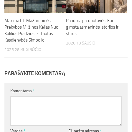
Maxima LT: Mažmeninės
Pandora parduotuvės: Kur
Prekybos Milžinės Kelias Nuo
gimsta asmeninės istorijos ir
Kuklios Pradžios Iki Tautos
stilius
Kasdienybės Simbolio
2026 13 SAUSIO
2025 28 RUGPJŪČIO
PARAŠYKITE KOMENTARĄ
Komentaras
*
Vardas
*
El. pašto adresas
*