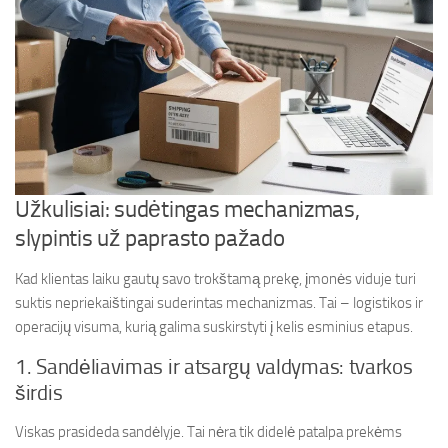
Užkulisiai: sudėtingas mechanizmas,
slypintis už paprasto pažado
Kad klientas laiku gautų savo trokštamą prekę, įmonės viduje turi
suktis nepriekaištingai suderintas mechanizmas. Tai – logistikos ir
operacijų visuma, kurią galima suskirstyti į kelis esminius etapus.
1. Sandėliavimas ir atsargų valdymas: tvarkos
širdis
Viskas prasideda sandėlyje. Tai nėra tik didelė patalpa prekėms