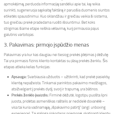
apmokėjimą, perduoda informaciją sandėliui apie tai, ką reikia
surinkti, sugeneruoja sąskaitą faktūrą ir paruošia duomenis siuntos
etiketės spausdinimui. Kuo sklandžiau ir greičiau veikia ši sistema,
tuo greičiau prekė pradedama ruošti išsiuntimui. Bet koks
strigimas šiame etape reiškia vėlavimą, kurį pirmiausia pajus
galutinis vartotojas.
3. Pakavimas: pirmojo įspūdžio menas
Pakavimas yra kur kas daugiau nei tiesiog prekės įdėjimas į dėžutę.
Tai yra pirmasis fizinis kliento kontaktas su jūsų prekės ženklu. Šis
etapas atlieka kelias funkcijas:
Apsauga:
Svarbiausia užduotis – užtikrinti, kad prekė pasiektų
klientą nepažeista. Tinkamai parinktos pakavimo medžiagos,
atsižvelgiant į prekės dydį, svorį ir trapumą, yra būtinos.
Prekės ženklo įvaizdis:
Firminė dėžutė, logotipu puošta lipni
juosta, pridėtas asmeniškas raštelis ar nedidelė dovanėlė –
visa tai kuria vadinamąją „išpakavimo patirtį“ (angl. unboxing
experience). Tai galinga rinkodaros priemonė, skatinanti klientų