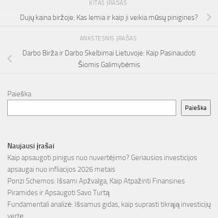
KITAS ĮRAŠAS
Dujų kaina biržoje: Kas lemia ir kaip ji veikia mūsų pinigines?
ANKSTESNIS ĮRAŠAS
Darbo Birža ir Darbo Skelbimai Lietuvoje: Kaip Pasinaudoti
Šiomis Galimybėmis
Paieška
Paieška
Naujausi įrašai
Kaip apsaugoti pinigus nuo nuvertėjimo? Geriausios investicijos
apsaugai nuo infliacijos 2026 metais
Ponzi Schemos: Išsami Apžvalga, Kaip Atpažinti Finansines
Piramides ir Apsaugoti Savo Turtą
Fundamentali analizė: Išsamus gidas, kaip suprasti tikrąją investicijų
vertę