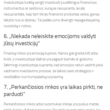
Investuotojai turėtų vengti investuoti į sudėtingus finansinius
instrumentus ar sektorius, kurių jie nesupranta. Jei jūs
nesuprantate, kaip tam tikras finansinis produktas veikia, geriau
laikytis nuo jo atokiau. Tai padės jums išvengti nepageidaujamų
nuostolių ir rizikos.
6. „Niekada neleiskite emocijoms valdyti
jūsų investicijų“
Finansų rinkos yra emocijų kupinos. Kainos gali greitai kilti arba
kristi, o investuotojai dažnai yra pagauti baimės ar godumo.
Sėkmingi investuotojai supranta, kad emocijos neturi vaidinti jokio
vaidmens investavimo procese. Jie laikosi savo strategijos ir
nesiblaško nuo trumpalaikių svyravimų.
7. „Perkančiosios rinkos yra laikas pirkti, ne
parduoti“
Perkančiosios rinkos arba nuosmukiai rinkoje yra puikus metas