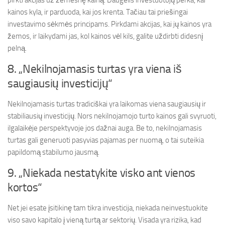
pirkti akcijas už žemesnę kainą. Daugelis investuotojų perka, kai
kainos kyla, ir parduoda, kai jos krenta. Tačiau tai priešingai
investavimo sėkmės principams. Pirkdami akcijas, kai jų kainos yra
žemos, ir laikydami jas, kol kainos vėl kils, galite uždirbti didesnį
pelną.
8. „Nekilnojamasis turtas yra viena iš
saugiausių investicijų“
Nekilnojamasis turtas tradiciškai yra laikomas viena saugiausių ir
stabiliausių investicijų. Nors nekilnojamojo turto kainos gali svyruoti,
ilgalaikėje perspektyvoje jos dažnai auga. Be to, nekilnojamasis
turtas gali generuoti pasyvias pajamas per nuomą, o tai suteikia
papildomą stabilumo jausmą.
9. „Niekada nestatykite visko ant vienos
kortos“
Net jei esate įsitikinę tam tikra investicija, niekada neinvestuokite
viso savo kapitalo į vieną turtą ar sektorių. Visada yra rizika, kad