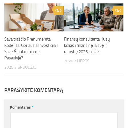
0
0
Savaitraščio Prenumerata:
Finansų konsultantai: jūsų
Kodėl Tai Geriausia Investicija Į
kelias į finansinę laisvę ir
Save Šiuolaikiniame
ramybę 2026-aisiais
Pasaulyje?
2026 7 LIEPOS
2025 3 GRUODŽIO
PARAŠYKITE KOMENTARĄ
Komentaras
*