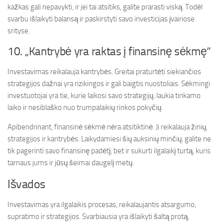
kažkas gali nepavykti, ir jei tai atsitiks, galite prarasti viską. Todėl
svarbu išlaikyti balansą ir paskirstyti savo investicijas įvairiose
srityse.
10. „Kantrybė yra raktas į finansinę sėkmę“
Investavimas reikalauja kantrybės. Greitai praturtėti siekiančios
strategijos dažnai yra rizikingos ir gali baigtis nuostoliais. Sėkmingi
investuotojai yra tie, kurie laikosi savo strategijų, laukia tinkamo
laiko ir nesiblaško nuo trumpalaikių rinkos pokyčių.
Apibendrinant, finansinė sėkmė nėra atsitiktinė. Ji reikalauja žinių,
strategijos ir kantrybės. Laikydamiesi šių auksinių minčių, galite ne
tik pagerinti savo finansinę padėtį, bet ir sukurti ilgalaikį turtą, kuris
tarnaus jums ir jūsų šeimai daugelį metų.
Išvados
Investavimas yra ilgalaikis procesas, reikalaujantis atsargumo,
supratimo ir strategijos. Svarbiausia yra išlaikyti šaltą protą,