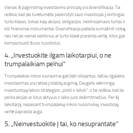
Vienas iš pagrindinių investavimo principų yra diversifikacija. Tai
reiškia, kad jūs turėtumėte paskirstyti savo investicijas į skirtingas
turto klases, tokias kaip akcijos, obligacijos, nekilnojamasis turtas ir
kiti finansiniai instrumentai. Diversifikacija padeda sumažinti riziką,
nes net jei vienas sektorius ar turto klasė praranda vertę, kitos gali
kompensuoti šiuos nuostolius.
4. „Investuokite ilgam laikotarpiui, o ne
trumpalaikiam pelnui“
Trumpalaikiai rinkos svyravimai gali būti viliojantys, tačiau ilgalaikis
investavimas yra raktas į stabilų augimą. Daugelis sėkmingų
investuotojų laikosi strategijos „pirkti ir laikyti“, o tai reiškia, kad jie
perka akcijas ar kitus aktyvus ir laiko juos dešimtmečius. Per šį
laikotarpį, nepaisant trumpalaikių rinkos nuosmukių, investicijų
vertė paprastai auga.
5. „Neinvestuokite į tai, ko nesuprantate“