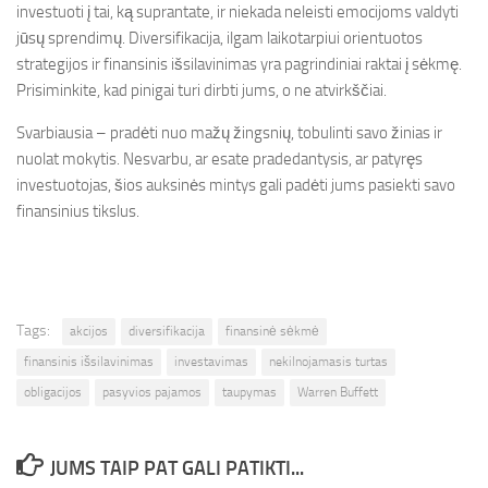
investuoti į tai, ką suprantate, ir niekada neleisti emocijoms valdyti
jūsų sprendimų. Diversifikacija, ilgam laikotarpiui orientuotos
strategijos ir finansinis išsilavinimas yra pagrindiniai raktai į sėkmę.
Prisiminkite, kad pinigai turi dirbti jums, o ne atvirkščiai.
Svarbiausia – pradėti nuo mažų žingsnių, tobulinti savo žinias ir
nuolat mokytis. Nesvarbu, ar esate pradedantysis, ar patyręs
investuotojas, šios auksinės mintys gali padėti jums pasiekti savo
finansinius tikslus.
Tags:
akcijos
diversifikacija
finansinė sėkmė
finansinis išsilavinimas
investavimas
nekilnojamasis turtas
obligacijos
pasyvios pajamos
taupymas
Warren Buffett
JUMS TAIP PAT GALI PATIKTI...