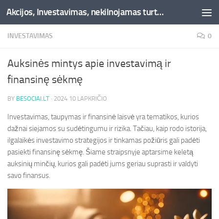
Akcijos, Investavimas, nekilnojamas turtas, kriptovaliutos - Besociai.lt
Skip to content
INVESTAVIMAS
0
Auksinės mintys apie investavimą ir
finansinę sėkmę
BY
BESOCIAI.LT
·
2024 10 LAPKRIČIO
Investavimas, taupymas ir finansinė laisvė yra tematikos, kurios
dažnai siejamos su sudėtingumu ir rizika. Tačiau, kaip rodo istorija,
ilgalaikės investavimo strategijos ir tinkamas požiūris gali padėti
pasiekti finansinę sėkmę. Šiame straipsnyje aptarsime keletą
auksinių minčių, kurios gali padėti jums geriau suprasti ir valdyti
savo finansus.