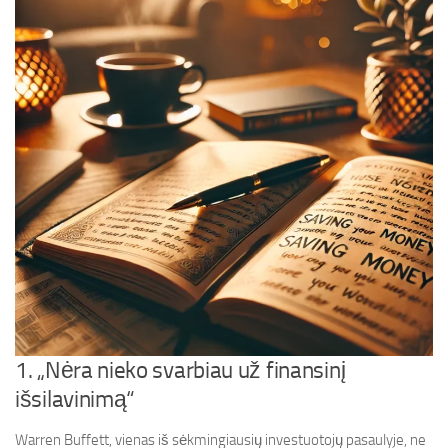
1. „Nėra nieko svarbiau už finansinį
išsilavinimą“
Warren Buffett, vienas iš sėkmingiausių investuotojų pasaulyje, ne