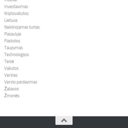
Investavimas
Kriptovaliutos
Lietuva
Nekilnojamas turtas
Pasaulyje
Paskolos
Taupymas
Technologijos
Teisė
Valiutos
Verslas
Verslo pardavimas
Žaliavos
Žmonės