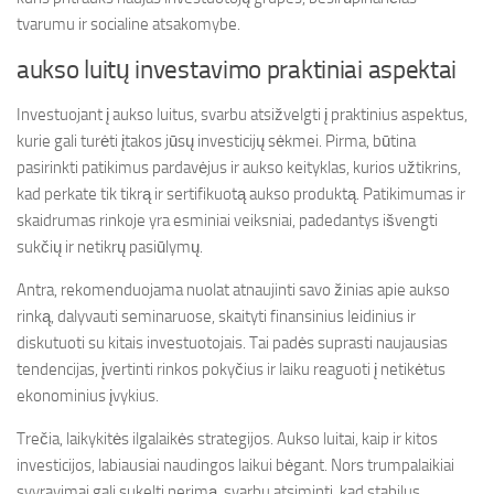
tvarumu ir socialine atsakomybe.
aukso luitų investavimo praktiniai aspektai
Investuojant į aukso luitus, svarbu atsižvelgti į praktinius aspektus,
kurie gali turėti įtakos jūsų investicijų sėkmei. Pirma, būtina
pasirinkti patikimus pardavėjus ir aukso keityklas, kurios užtikrins,
kad perkate tik tikrą ir sertifikuotą aukso produktą. Patikimumas ir
skaidrumas rinkoje yra esminiai veiksniai, padedantys išvengti
sukčių ir netikrų pasiūlymų.
Antra, rekomenduojama nuolat atnaujinti savo žinias apie aukso
rinką, dalyvauti seminaruose, skaityti finansinius leidinius ir
diskutuoti su kitais investuotojais. Tai padės suprasti naujausias
tendencijas, įvertinti rinkos pokyčius ir laiku reaguoti į netikėtus
ekonominius įvykius.
Trečia, laikykitės ilgalaikės strategijos. Aukso luitai, kaip ir kitos
investicijos, labiausiai naudingos laikui bėgant. Nors trumpalaikiai
svyravimai gali sukelti nerimą, svarbu atsiminti, kad stabilus