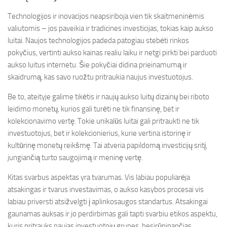
Technologijos ir inovacijos neapsiriboja vien tik skaitmeninėmis
valiutomis – jos paveikia ir tradicines investicijas, tokias kaip aukso
luitai. Naujos technologijos padeda patogiau stebėti rinkos
pokyčius, vertinti aukso kainas realiu laiku ir netgi pirkti bei parduoti
aukso luitus internetu. Šie pokyčiai didina prieinamumą ir
skaidrumą, kas savo ruožtu pritraukia naujus investuotojus.
Be to, ateityje galime tikėtis ir naujų aukso luitų dizainų bei riboto
leidimo monetų, kurios gali turėti ne tik finansinę, bet ir
kolekcionavimo vertę. Tokie unikalūs luitai gali pritraukti ne tik
investuotojus, bet ir kolekcionierius, kurie vertina istorinę ir
kultūrinę monetų reikšmę. Tai atveria papildomą investicijų sritį,
jungiančią turto saugojimą ir meninę vertę.
Kitas svarbus aspektas yra tvarumas. Vis labiau populiarėja
atsakingas ir tvarus investavimas, o aukso kasybos procesai vis
labiau priversti atsižvelgti į aplinkosaugos standartus. Atsakingai
gaunamas auksas ir jo perdirbimas gali tapti svarbiu etikos aspektu,
kuris pritrauks naujas investuotojų grupes, besirūpinančias