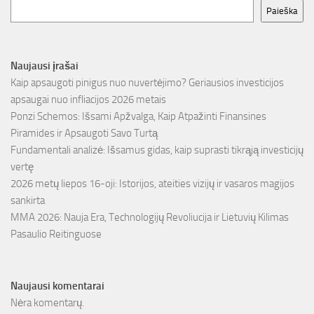
Paieška
Naujausi įrašai
Kaip apsaugoti pinigus nuo nuvertėjimo? Geriausios investicijos
apsaugai nuo infliacijos 2026 metais
Ponzi Schemos: Išsami Apžvalga, Kaip Atpažinti Finansines
Piramides ir Apsaugoti Savo Turtą
Fundamentali analizė: Išsamus gidas, kaip suprasti tikrąją investicijų
vertę
2026 metų liepos 16-oji: Istorijos, ateities vizijų ir vasaros magijos
sankirta
MMA 2026: Nauja Era, Technologijų Revoliucija ir Lietuvių Kilimas
Pasaulio Reitinguose
Naujausi komentarai
Nėra komentarų.