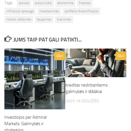
Tags:
auksas
aukso luitai
ekonomika
finansai
infliacijos apsauga
investavimas
portfelio diversifikacija
rizikos valdymas
taupymas
tvarumas
JUMS TAIP PAT GALI PATIKTI...
0
0
kreditas nedirbantiems:
galimybės ir iššūkiai
2025 19 GEGUŽĖS
Investicijos per Admiral
Markets: Galimybės ir
strategijos