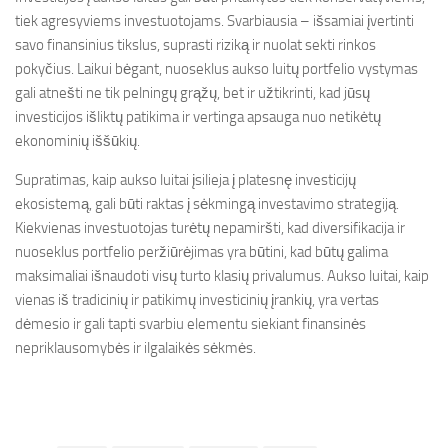
tiek agresyviems investuotojams. Svarbiausia – išsamiai įvertinti
savo finansinius tikslus, suprasti riziką ir nuolat sekti rinkos
pokyčius. Laikui bėgant, nuoseklus aukso luitų portfelio vystymas
gali atnešti ne tik pelningų grąžų, bet ir užtikrinti, kad jūsų
investicijos išliktų patikima ir vertinga apsauga nuo netikėtų
ekonominių iššūkių.
Supratimas, kaip aukso luitai įsilieja į platesnę investicijų
ekosistemą, gali būti raktas į sėkmingą investavimo strategiją.
Kiekvienas investuotojas turėtų nepamiršti, kad diversifikacija ir
nuoseklus portfelio peržiūrėjimas yra būtini, kad būtų galima
maksimaliai išnaudoti visų turto klasių privalumus. Aukso luitai, kaip
vienas iš tradicinių ir patikimų investicinių įrankių, yra vertas
dėmesio ir gali tapti svarbiu elementu siekiant finansinės
nepriklausomybės ir ilgalaikės sėkmės.