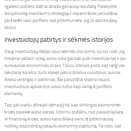
ilgalaikis požiūris dažnai atneša geriausių rezultatų. Palaikykite
disciplinuotą investavimo strategiją ir nepamirškite periodiškai
peržiūrėti savo portfelio, kad įsitikintumėte, jog jis atitinka jūsų
tikslus.
investuotojų patirtys ir sėkmės istorijos
Daug investuotojų dalijasi savo sėkmės istorijomis, kurios rodo, jog
tinkamai valdant riziką, aukso luitai gali būti puiki investicija net ir per
sunkiausias ekonomines krizes. Tokios istorijos įrodo, kad netgi per
laikotarpį, kai kitos turto klasės patiria didelius nuostolius, auksas
išlieka vertingas ir patikimas. Šie pavyzdžiai skatina naujus
investuotojus apsvarstyti aukso luitus kaip vieną iš portfelio
elementų.
Taip pat svarbu atkreipti dėmesį į tai, kaip skirtingos ekonominės
krizės paveikė aukso kainas. Istoriniu požiūriu, nuo pasaulinių karų
iki finansinių krizės, aukso kaina išlieka vienu iš patikimiausių
rodiklių, atspindinčių pasaulio ekonominį stabilumą. Tai rodo, kad