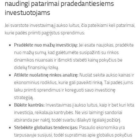
naudingi patarimai pradedantiesiems
investuotojams
Jei svarstote investavimą į aukso luitus, čia pateikiami keli patarimai,
kurie padės priimti pagrįstus sprendimus:
Pradėkite nuo mažų investicijų:
Jei esate naujokas, pradėkite
nuo mažų sumų, kad galėtumėte susipažinti su rinkos
dinamikos niuansais ir išmokti stebėti kainų pokyčius be
didelių finansinių rizikų.
Atlikite nuolatinę rinkos analizę:
Nuolat sekite aukso kainas ir
ekonominius rodiklius, kurie gali paveikti rinką. Tai padės jums
laiku priimti sprendimus ir koreguoti savo investicinę
strategiją.
Būkite kantrūs:
Investavimas į aukso luitus, kaip ir bet kuri kita
investicija, reikalauja kantrybės. Ne visi laimingi sandoriai
atsiranda per naktį, todėl svarbu išlaikyti ilgalaikį požiūrį.
Stebėkite globalias tendencijas:
Pasaulio ekonomika yra
tarpusavyje susijusi, todėl supratimas apie globalius pokyčius