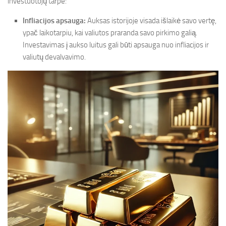
investuotojų tarpe:
Infliacijos apsauga:
Auksas istorijoje visada išlaikė savo vertę,
ypač laikotarpiu, kai valiutos praranda savo pirkimo galią.
Investavimas į aukso luitus gali būti apsauga nuo infliacijos ir
valiutų devalvavimo.