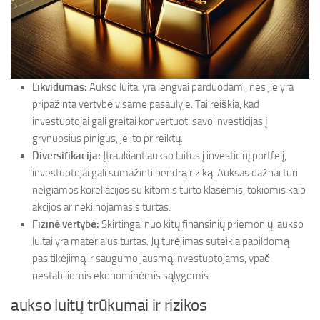
Likvidumas:
Aukso luitai yra lengvai parduodami, nes jie yra
pripažinta vertybė visame pasaulyje. Tai reiškia, kad
investuotojai gali greitai konvertuoti savo investicijas į
grynuosius pinigus, jei to prireiktų.
Diversifikacija:
Įtraukiant aukso luitus į investicinį portfelį,
investuotojai gali sumažinti bendrą riziką. Auksas dažnai turi
neigiamos koreliacijos su kitomis turto klasėmis, tokiomis kaip
akcijos ar nekilnojamasis turtas.
Fizinė vertybė:
Skirtingai nuo kitų finansinių priemonių, aukso
luitai yra materialus turtas. Jų turėjimas suteikia papildomą
pasitikėjimą ir saugumo jausmą investuotojams, ypač
nestabiliomis ekonominėmis sąlygomis.
aukso luitų trūkumai ir rizikos