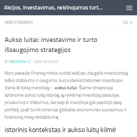
Akcijos, Investavimas, nekilnojamas turtas, kriptovaliutos - Besociai.lt
Skip to content
INVESTAVIMAS
0
Aukso luitai: investavimo ir turto
išsaugojimo strategijos
BY
BESOCIAI.LT
·
2025 30 KOVO
Nors pasaulio finansų rinkos nuolat keičiasi, daugelis investuotojų
ieško stabilumo ir saugumo, kurį suteikia tradicinės investicijos.
Viena iš tokių investicijų –
aukso luitai
. Šiame straipsnyje
aptarsime aukso luitų istoriją, jų reikšmę investicijų pasaulyje,
privalumus ir trūkumus, bei kaip ši investicija gali papildyti jūsų
portfelį, ypač turint omenyje globalias ekonomines svyravimus ir
finansinių rinkų nestabilumą.
istorinis kontekstas ir aukso luitų kilmė