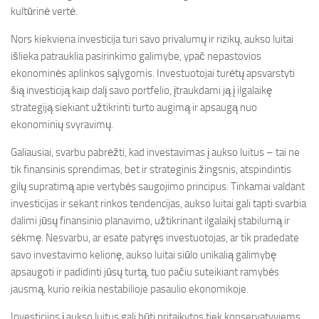
kultūrinė vertė.
Nors kiekviena investicija turi savo privalumų ir rizikų, aukso luitai
išlieka patrauklia pasirinkimo galimybe, ypač nepastovios
ekonominės aplinkos sąlygomis. Investuotojai turėtų apsvarstyti
šią investiciją kaip dalį savo portfelio, įtraukdami ją į ilgalaikę
strategiją siekiant užtikrinti turto augimą ir apsaugą nuo
ekonominių svyravimų.
Galiausiai, svarbu pabrėžti, kad investavimas į aukso luitus – tai ne
tik finansinis sprendimas, bet ir strateginis žingsnis, atspindintis
gilų supratimą apie vertybės saugojimo principus. Tinkamai valdant
investicijas ir sekant rinkos tendencijas, aukso luitai gali tapti svarbia
dalimi jūsų finansinio planavimo, užtikrinant ilgalaikį stabilumą ir
sėkmę. Nesvarbu, ar esate patyręs investuotojas, ar tik pradedate
savo investavimo kelionę, aukso luitai siūlo unikalią galimybę
apsaugoti ir padidinti jūsų turtą, tuo pačiu suteikiant ramybės
jausmą, kurio reikia nestabilioje pasaulio ekonomikoje.
Investicijos į aukso luitus gali būti pritaikytos tiek konservatyviems,