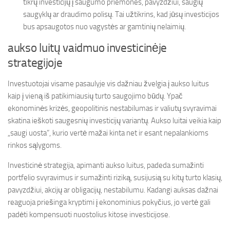
tikrų investicijų į saugumo priemones, pavyzdžiui, saugių
saugyklų ar draudimo polisų. Tai užtikrins, kad jūsų investicijos
bus apsaugotos nuo vagystės ar gamtinių nelaimių.
aukso luitų vaidmuo investicinėje
strategijoje
Investuotojai visame pasaulyje vis dažniau žvelgia į aukso luitus
kaip į vieną iš patikimiausių turto saugojimo būdų. Ypač
ekonominės krizės, geopolitinis nestabilumas ir valiutų svyravimai
skatina ieškoti saugesnių investicijų variantų. Aukso luitai veikia kaip
„saugi uosta”, kurio vertė mažai kinta net ir esant nepalankioms
rinkos sąlygoms.
Investicinė strategija, apimanti aukso luitus, padeda sumažinti
portfelio svyravimus ir sumažinti riziką, susijusią su kitų turto klasių,
pavyzdžiui, akcijų ar obligacijų, nestabilumu. Kadangi auksas dažnai
reaguoja priešinga kryptimi į ekonominius pokyčius, jo vertė gali
padėti kompensuoti nuostolius kitose investicijose.