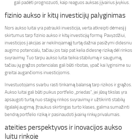
gali padėti prognozuoti, kaip reaguos auksas į įvairius įvykius.
fizinio aukso ir kitų investicijų palyginimas
Nors aukso luitai yra patraukli investicija, verta atkreipti dėmesį į
skirtumus tarp fizinio aukso ir kitų investicijų formų. Pavyzdžiui,
investicijos į akcijas ar nekilnojamąjį turtą dažnai pasižymi didesniu
augimo potencialu, tačiau jos taip pat kelia didesnę riziką dėl rinkos
svyravimų. Tuo tarpu aukso luitai teikia stabilumą ir saugumą,
tačiau jų grąžos potencialas gali būti ribotas, ypač kai lyginsime su
greitai augančiomis investicijomis.
Investuotojams svarbu rasti tinkamą balansą tarp rizikos ir grąžos.
Aukso luitai gali būti puikus portfelio „priedas“, jei jūsų tikslas yra
apsaugoti turtą nuo staigių rinkos svyravimų ir užtikrinti stabilų
ilgalaikį augimą. Įtraukus skirtingas turto klases, galima sumažinti
bendrą portfelio riziką ir pasinaudoti įvairių rinkų privalumais.
ateities perspektyvos ir inovacijos aukso
luitų rinkoje