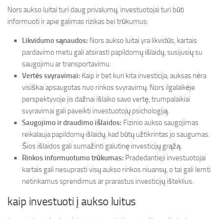
Nors aukso luitai turi daug privalumų, investuotojai turi būti
informuoti ir apie galimas rizikas bei trūkumus:
Likvidumo sąnaudos:
Nors aukso luitai yra likvidūs, kartais
pardavimo metu gali atsirasti papildomų išlaidų, susijusių su
saugojimu ar transportavimu.
Vertės svyravimai:
Kaip ir bet kuri kita investicija, auksas nėra
visiškai apsaugotas nuo rinkos svyravimų. Nors ilgalaikėje
perspektyvoje jis dažnai išlaiko savo vertę, trumpalaikiai
svyravimai gali paveikti investuotojų psichologiją.
Saugojimo ir draudimo išlaidos:
Fizinio aukso saugojimas
reikalauja papildomų išlaidų, kad būtų užtikrintas jo saugumas.
Šios išlaidos gali sumažinti galutinę investicijų grąžą.
Rinkos informuotumo trūkumas:
Pradedantieji investuotojai
kartais gali nesuprasti visų aukso rinkos niuansų, o tai gali lemti
netinkamus sprendimus ar prarastus investicijų išteklius.
kaip investuoti į aukso luitus