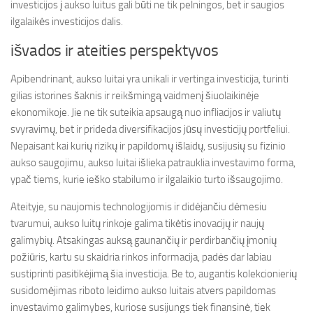
investicijos į aukso luitus gali būti ne tik pelningos, bet ir saugios
ilgalaikės investicijos dalis.
išvados ir ateities perspektyvos
Apibendrinant, aukso luitai yra unikali ir vertinga investicija, turinti
gilias istorines šaknis ir reikšmingą vaidmenį šiuolaikinėje
ekonomikoje. Jie ne tik suteikia apsaugą nuo infliacijos ir valiutų
svyravimų, bet ir prideda diversifikacijos jūsų investicijų portfeliui.
Nepaisant kai kurių rizikų ir papildomų išlaidų, susijusių su fizinio
aukso saugojimu, aukso luitai išlieka patrauklia investavimo forma,
ypač tiems, kurie ieško stabilumo ir ilgalaikio turto išsaugojimo.
Ateityje, su naujomis technologijomis ir didėjančiu dėmesiu
tvarumui, aukso luitų rinkoje galima tikėtis inovacijų ir naujų
galimybių. Atsakingas auksą gaunančių ir perdirbančių įmonių
požiūris, kartu su skaidria rinkos informacija, padės dar labiau
sustiprinti pasitikėjimą šia investicija. Be to, augantis kolekcionierių
susidomėjimas riboto leidimo aukso luitais atvers papildomas
investavimo galimybes, kuriose susijungs tiek finansinė, tiek