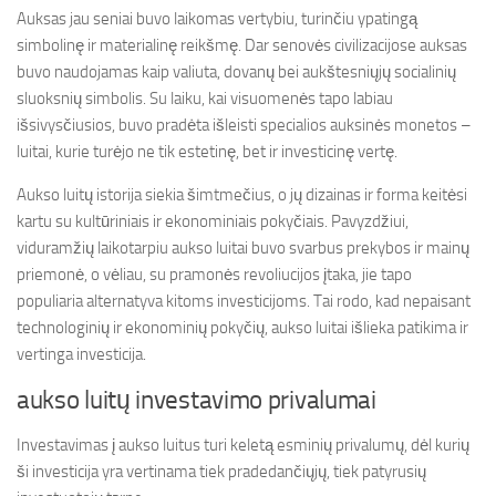
Auksas jau seniai buvo laikomas vertybiu, turinčiu ypatingą
simbolinę ir materialinę reikšmę. Dar senovės civilizacijose auksas
buvo naudojamas kaip valiuta, dovanų bei aukštesniųjų socialinių
sluoksnių simbolis. Su laiku, kai visuomenės tapo labiau
išsivysčiusios, buvo pradėta išleisti specialios auksinės monetos –
luitai, kurie turėjo ne tik estetinę, bet ir investicinę vertę.
Aukso luitų istorija siekia šimtmečius, o jų dizainas ir forma keitėsi
kartu su kultūriniais ir ekonominiais pokyčiais. Pavyzdžiui,
viduramžių laikotarpiu aukso luitai buvo svarbus prekybos ir mainų
priemonė, o vėliau, su pramonės revoliucijos įtaka, jie tapo
populiaria alternatyva kitoms investicijoms. Tai rodo, kad nepaisant
technologinių ir ekonominių pokyčių, aukso luitai išlieka patikima ir
vertinga investicija.
aukso luitų investavimo privalumai
Investavimas į aukso luitus turi keletą esminių privalumų, dėl kurių
ši investicija yra vertinama tiek pradedančiųjų, tiek patyrusių