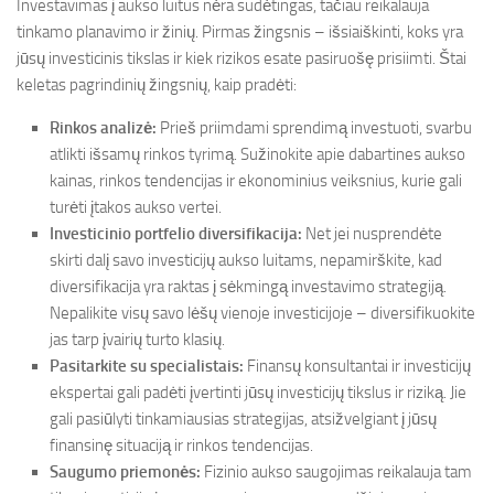
Investavimas į aukso luitus nėra sudėtingas, tačiau reikalauja
tinkamo planavimo ir žinių. Pirmas žingsnis – išsiaiškinti, koks yra
jūsų investicinis tikslas ir kiek rizikos esate pasiruošę prisiimti. Štai
keletas pagrindinių žingsnių, kaip pradėti:
Rinkos analizė:
Prieš priimdami sprendimą investuoti, svarbu
atlikti išsamų rinkos tyrimą. Sužinokite apie dabartines aukso
kainas, rinkos tendencijas ir ekonominius veiksnius, kurie gali
turėti įtakos aukso vertei.
Investicinio portfelio diversifikacija:
Net jei nusprendėte
skirti dalį savo investicijų aukso luitams, nepamirškite, kad
diversifikacija yra raktas į sėkmingą investavimo strategiją.
Nepalikite visų savo lėšų vienoje investicijoje – diversifikuokite
jas tarp įvairių turto klasių.
Pasitarkite su specialistais:
Finansų konsultantai ir investicijų
ekspertai gali padėti įvertinti jūsų investicijų tikslus ir riziką. Jie
gali pasiūlyti tinkamiausias strategijas, atsižvelgiant į jūsų
finansinę situaciją ir rinkos tendencijas.
Saugumo priemonės:
Fizinio aukso saugojimas reikalauja tam