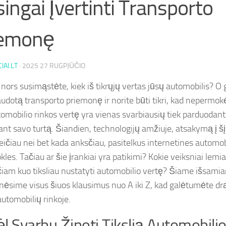
singai Įvertinti Transporto
iemonę
IAI.LT
·
2025 27 RUGPJŪČIO
 nors susimąstėte, kiek iš tikrųjų vertas jūsų automobilis? O 
naudotą transporto priemonę ir norite būti tikri, kad nepermo
omobilio rinkos vertę yra vienas svarbiausių tiek parduodant, 
ant savo turtą. Šiandien, technologijų amžiuje, atsakymą į š
reičiau nei bet kada anksčiau, pasitelkus internetines automob
kles. Tačiau ar šie įrankiai yra patikimi? Kokie veiksniai lemia
čiam kuo tiksliau nustatyti automobilio vertę? Šiame išsami
nėsime visus šiuos klausimus nuo A iki Z, kad galėtumėte drąsi
automobilių rinkoje.
l Svarbu Žinoti Tikslią Automobili