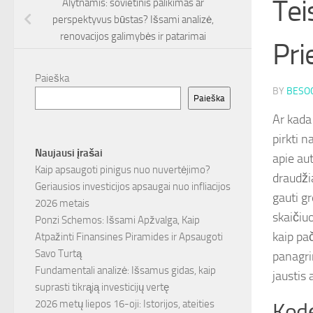
Tei
Alytnamis: sovietinis palikimas ar
perspektyvus būstas? Išsami analizė,
renovacijos galimybės ir patarimai
Pr
Paieška
BY
BESOC
Paieška
Ar kada
pirkti 
Naujausi įrašai
apie aut
Kaip apsaugoti pinigus nuo nuvertėjimo?
draudži
Geriausios investicijos apsaugai nuo infliacijos
gauti g
2026 metais
skaičiuo
Ponzi Schemos: Išsami Apžvalga, Kaip
kaip pa
Atpažinti Finansines Piramides ir Apsaugoti
Savo Turtą
panagri
Fundamentali analizė: Išsamus gidas, kaip
jaustis 
suprasti tikrąją investicijų vertę
2026 metų liepos 16-oji: Istorijos, ateities
Kodė