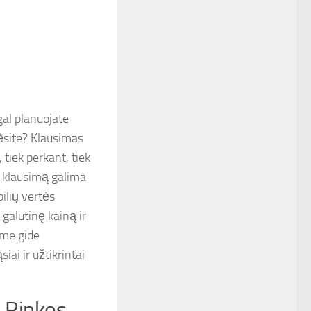
gal planuojate
kėsite? Klausimas
tiek perkant, tiek
į klausimą galima
ilių vertės
 galutinę kainą ir
ame gide
ai ir užtikrintai
o Rinkos