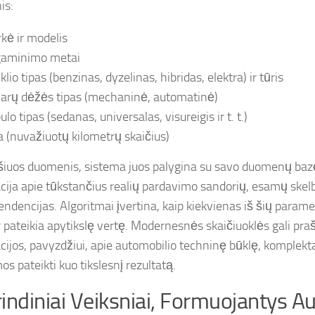
is:
kė ir modelis
aminimo metai
klio tipas (benzinas, dyzelinas, hibridas, elektra) ir tūris
arų dėžės tipas (mechaninė, automatinė)
lo tipas (sedanas, universalas, visureigis ir t. t.)
a (nuvažiuotų kilometrų skaičius)
šiuos duomenis, sistema juos palygina su savo duomenų baz
cija apie tūkstančius realių pardavimo sandorių, esamų skelb
endencijas. Algoritmai įvertina, kaip kiekvienas iš šių parame
r pateikia apytikslę vertę. Modernesnės skaičiuoklės gali pra
cijos, pavyzdžiui, apie automobilio techninę būklę, komplekta
s pateikti kuo tikslesnį rezultatą.
indiniai Veiksniai, Formuojantys A