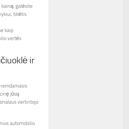
 kainą, galėsite
kiui, tikėtis
se kaip
lio vertės
čiuoklė ir
is, remdamasis
acinę jūsų
onalaus vertintojo
inius automobilio