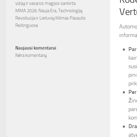
vizijų ir vasaros magijos sankirta
Vert
MMA 2026: Nauja Era, Technologijų
Revoliucija ir Lietuvių Kilimas Pasaulio
Reitinguose
Automob
informac
Naujausi komentarai
Par
Nėra komentarų.
kai
sus
pin
pir
Per
Žin
par
kom
Dra
atv