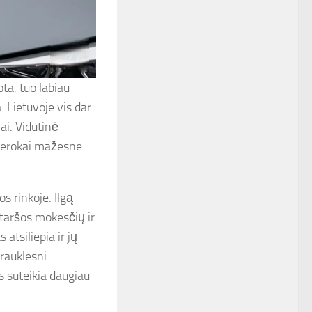
ta, tuo labiau
. Lietuvoje vis dar
iai. Vidutinė
 gerokai mažesne
os rinkoje. Ilgą
 taršos mokesčių ir
atsiliepia ir jų
trauklesni.
 suteikia daugiau