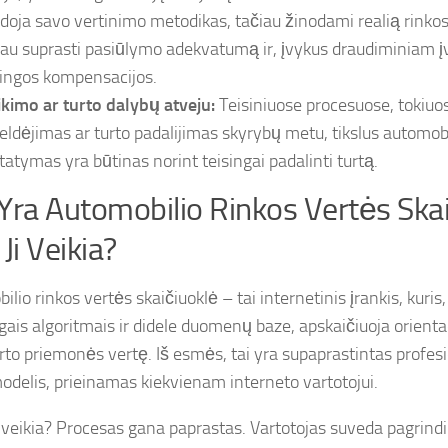
doja savo vertinimo metodikas, tačiau žinodami realią rinkos
iau suprasti pasiūlymo adekvatumą ir, įvykus draudiminiam įvy
singos kompensacijos.
ikimo ar turto dalybų atveju:
Teisiniuose procesuose, tokiuo
eldėjimas ar turto padalijimas skyrybų metu, tikslus automobi
tatymas yra būtinas norint teisingai padalinti turtą.
Yra Automobilio Rinkos Vertės Skai
 Ji Veikia?
lio rinkos vertės skaičiuoklė – tai internetinis įrankis, kur
gais algoritmais ir didele duomenų baze, apskaičiuoja orient
rto priemonės vertę. Iš esmės, tai yra supaprastintas profesi
odelis, prieinamas kiekvienam interneto vartotojui.
i veikia? Procesas gana paprastas. Vartotojas suveda pagrind