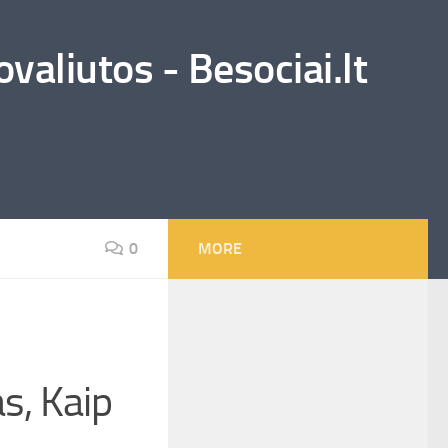
valiutos - Besociai.lt
0
MORE
s, Kaip