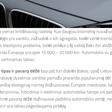
 vienas kritiškiausių rodiklių. Kuo daugiau kilometrų nuvažiuo
jęs yra variklis, važiuoklė ir kiti agregatai, todėl vertė krenta
os klastojimo problema, todėl pirkėjai į šį rodiklį žiūri itin atidž
rida Europoje yra apie 15 000 – 20 000 km. Automobilis su
s vertinamas labiau.
o tipas ir pavarų dėžė
taip pat turi didelės įtakos, ypač Lietuv
araliavę dyzeliniai varikliai pamažu praranda populiarumą dėl
jančių ekologinių normų didžiuosiuose Europos miestuose, kas 
Benzininiai, hibridiniai ir elektriniai automobiliai tampa vis pa
inė pavarų dėžė dažniausiai padidina automobilio vertę, nes
o ir yra labiau pageidaujama pirkėjų.