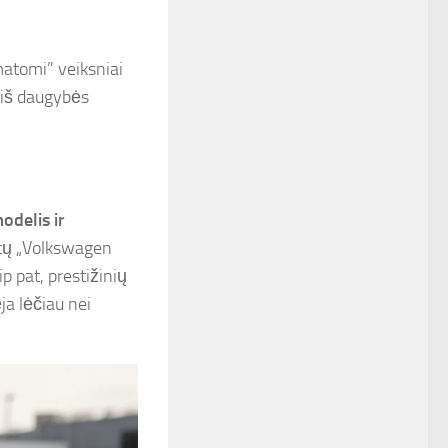
ematomi” veiksniai
a iš daugybės
odelis ir
etų „Volkswagen
 pat, prestižinių
ja lėčiau nei