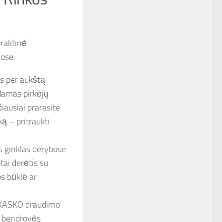
praktinė
jose:
us per aukštą
kdamas pirkėjų
iausiai prarasite
ą – pritraukti
as ginklas derybose.
ai derėtis su
s būklė ar
 KASKO draudimo
mo bendrovės