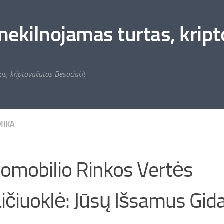
nekilnojamas turtas, kripto
s, kriptovaliutos Besociai.lt
MIKA
omobilio Rinkos Vertės
ičiuoklė: Jūsų Išsamus Gida