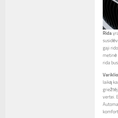
Rida
yra
susidėvė
gaji rid
metinė 
rida bu
Varikli
laiką k
griežtė
vertei. 
Automat
komfort