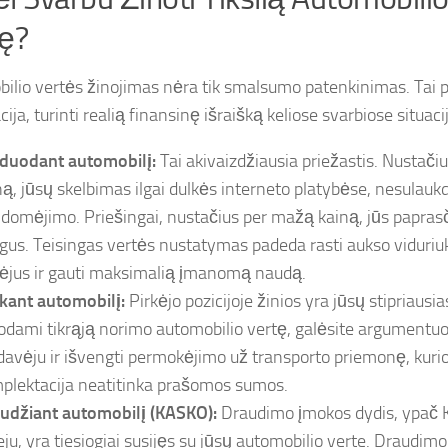
ę?
ilio vertės žinojimas nėra tik smalsumo patenkinimas. Tai 
ija, turinti realią finansinę išraišką keliose svarbiose situaci
duodant automobilį:
Tai akivaizdžiausia priežastis. Nustači
ną, jūsų skelbimas ilgai dulkės interneto platybėse, nesulau
idomėjimo. Priešingai, nustačius per mažą kainą, jūs paprasč
igus. Teisingas vertės nustatymas padeda rasti aukso viduriuk
kėjus ir gauti maksimalią įmanomą naudą.
kant automobilį:
Pirkėjo pozicijoje žinios yra jūsų stipriausi
odami tikrąją norimo automobilio vertę, galėsite argumentuot
davėju ir išvengti permokėjimo už transporto priemonę, kurio
plektacija neatitinka prašomos sumos.
udžiant automobilį (KASKO):
Draudimo įmokos dydis, ypač
eju, yra tiesiogiai susijęs su jūsų automobilio verte. Draudi