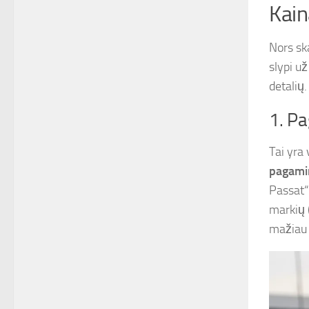
Kai
Nors ska
slypi u
detalių
1. Pa
Tai yra
pagami
Passat“
markių 
mažiau 