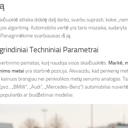
ną
ičiuoklė atlieka didelę dalį darbo, svarbu suprasti, kokie „n
ž jos algoritmų. Automobilio vertė yra tarsi mozaika, sudaryt
. Panagrinėkime svarbiausias iš jų.
grindiniai Techniniai Parametrai
 vertinimo pamatas, kurį naudoja visos skaičiuoklės.
Markė, m
nimo metai
yra startinė pozicija. Akivaizdu, kad penkerių m
 kainuos brangiau nei penkiolikos metų senumo analogas. Taip
(pvz., „BMW“, „Audi“, „Mercedes-Benz“) automobiliai nuvertė
populiarūs ar biudžetiniai modeliai.