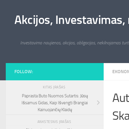
Skip to content
Akcijos, Investavimas, 
Investavimo naujienos, akcijos, obligacijos, nekilnojamas turta
FOLLOW:
EKONO
KITAS ĮRAŠAS
Aut
Paprasta Buto Nuomos Sutartis: Jūsų
Išsamus Gidas, Kaip Išvengti Brangiai
Kainuojančių Klaidų
Ska
ANKSTESNIS ĮRAŠAS