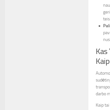
nau
ger
tei
Pal
pav
nus
Kas 
Kaip
Automobi
sudėtin
transpo
darbo m
Kaip ta