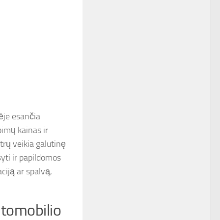
ėje esančia
imų kainas ir
trų veikia galutinę
šyti ir papildomos
ciją ar spalvą,
utomobilio