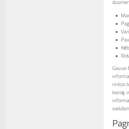
duomen
Mar
Pag
Vari
Pav
Kėbu
Rid
Gavusi 
informa
rinkos t
kainą, i
informa
siekdamo
Pagr