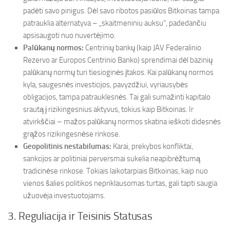
padėti savo pinigus. Dėl savo ribotos pasiūlos Bitkoinas tampa
patrauklia alternatyva – „skaitmeniniu auksu“, padedančiu
apsisaugoti nuo nuvertėjimo.
Palūkanų normos:
Centrinių bankų (kaip JAV Federalinio
Rezervo ar Europos Centrinio Banko) sprendimai dėl bazinių
palūkanų normų turi tiesioginės įtakos. Kai palūkanų normos
kyla, saugesnės investicijos, pavyzdžiui, vyriausybės
obligacijos, tampa patrauklesnės. Tai gali sumažinti kapitalo
srautą į rizikingesnius aktyvus, tokius kaip Bitkoinas. Ir
atvirkščiai – mažos palūkanų normos skatina ieškoti didesnės
grąžos rizikingesnėse rinkose.
Geopolitinis nestabilumas:
Karai, prekybos konfliktai,
sankcijos ar politiniai perversmai sukelia neapibrėžtumą
tradicinėse rinkose. Tokiais laikotarpiais Bitkoinas, kaip nuo
vienos šalies politikos nepriklausomas turtas, gali tapti saugia
užuovėja investuotojams.
3. Reguliacija ir Teisinis Statusas