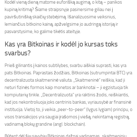
Kodėl vieną dieną matome euforišką augimą, o kitą – panikos
kupiną kritimą? Šiame straipsnyje pasinersime giliau nei į
paviršutinišką skaičių stebėjimą. Išanalizuosime veiksnius,
lemiančius bitkoino kainą, apžvelgsime jo audringą istoriją ir
pasvarstysime, ko galime tikėtis ateityje.
Kas yra Bitkoinas ir kodėl jo kursas toks
svarbus?
Prieš gilinantis į kainos subtilybes, svarbu aiškiai suprasti, kas yra
pats Bitkoinas. Paprastais žodžiais, Bitkoinas (sutrumpintai BTC) yra
decentralizuota skaitmeninė valiuta. „Skaitmeninė“ reiškia, kad ji
neturi fizinės formos kaip monetos ar banknotai – ji egzistuoja tik
kompiuterių tinkle. „Decentralizuota“ yra raktinis žodis, reiškiantis,
kad jos nekontroliuoja joks centrinis bankas, vyriausybė ar finansinė
institucija. Vietoj to, ji veikia „peer-to-peer“ (lygus lygiam) principu, o
visos transakcijos yra saugiai įrašomos į viešą, nekintamą registrą,
vadinamą blokų grandine (angl. blockchain).
Būtent dėl šių savybių Bitkoinas dažnai vadinamas „skaitmeniniu