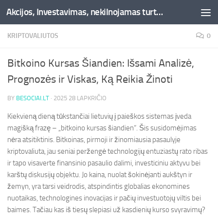
Akcijos, Investavimas, nekilnojamas turtas, kriptovaliutos - Besociai.lt
Skip to content
KRIPTOVALIUTOS
0
Bitkoino Kursas Šiandien: Išsami Analizė,
Prognozės ir Viskas, Ką Reikia Žinoti
BY
BESOCIAI.LT
·
2025 28 LAPKRIČIO
Kiekvieną dieną tūkstančiai lietuvių į paieškos sistemas įveda
magišką frazę – „bitkoino kursas šiandien“. Šis susidomėjimas
nėra atsitiktinis. Bitkoinas, pirmoji ir žinomiausia pasaulyje
kriptovaliuta, jau seniai peržengė technologijų entuziastų rato ribas
ir tapo visaverte finansinio pasaulio dalimi, investiciniu aktyvu bei
karštų diskusijų objektu. Jo kaina, nuolat šokinėjanti aukštyn ir
žemyn, yra tarsi veidrodis, atspindintis globalias ekonomines
nuotaikas, technologines inovacijas ir pačių investuotojų viltis bei
baimes. Tačiau kas iš tiesų slepiasi už kasdienių kurso svyravimų?