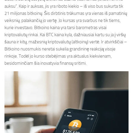
auksu“. Kaip ir auksas, jis yra riboto kiekio – iš viso bus sukurta tik
21 milijonas bitkoinų. Šis dirbtinis trūkumas yra vienas iš pamatinių
veiksnių, palaikančių jo vertę. Jo kursas yra svarbus ne tik tiems,
kurie investavo. Bitkoino kaina yra tarsi barometras visai
kriptovaliutų rinkai. Kai BTC kaina kyla, dažniausiai kartu su ja į viršų
šauna ir kitų, mažesnių kriptovaliutų (altkoinų) vertė. Ir atvirkščiai –
Bitkoino nuosmukis neretai sukelia grandininę reakciją visoje
rinkoje. Todėl jo kurso stebėjimas yra aktualus kiekvienam,
besidominčiam šia inovatyvia finansų sritimi.