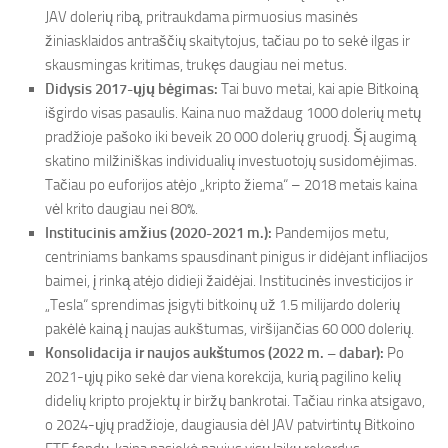
JAV dolerių ribą, pritraukdama pirmuosius masinės
žiniasklaidos antraščių skaitytojus, tačiau po to sekė ilgas ir
skausmingas kritimas, trukęs daugiau nei metus.
Didysis 2017-ųjų bėgimas:
Tai buvo metai, kai apie Bitkoiną
išgirdo visas pasaulis. Kaina nuo maždaug 1000 dolerių metų
pradžioje pašoko iki beveik 20 000 dolerių gruodį. Šį augimą
skatino milžiniškas individualių investuotojų susidomėjimas.
Tačiau po euforijos atėjo „kripto žiema“ – 2018 metais kaina
vėl krito daugiau nei 80%.
Institucinis amžius (2020-2021 m.):
Pandemijos metu,
centriniams bankams spausdinant pinigus ir didėjant infliacijos
baimei, į rinką atėjo didieji žaidėjai. Institucinės investicijos ir
„Tesla“ sprendimas įsigyti bitkoinų už 1.5 milijardo dolerių
pakėlė kainą į naujas aukštumas, viršijančias 60 000 dolerių.
Konsolidacija ir naujos aukštumos (2022 m. – dabar):
Po
2021-ųjų piko sekė dar viena korekcija, kurią pagilino kelių
didelių kripto projektų ir biržų bankrotai. Tačiau rinka atsigavo,
o 2024-ųjų pradžioje, daugiausia dėl JAV patvirtintų Bitkoino