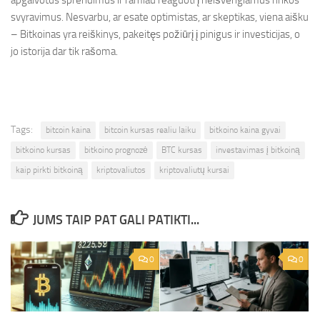
apgalvotus sprendimus ir ramiau reaguoti į neišvengiamus rinkos
svyravimus. Nesvarbu, ar esate optimistas, ar skeptikas, viena aišku
– Bitkoinas yra reiškinys, pakeitęs požiūrį į pinigus ir investicijas, o
jo istorija dar tik rašoma.
Tags:
bitcoin kaina
bitcoin kursas realiu laiku
bitkoino kaina gyvai
bitkoino kursas
bitkoino prognozė
BTC kursas
investavimas į bitkoiną
kaip pirkti bitkoiną
kriptovaliutos
kriptovaliutų kursai
JUMS TAIP PAT GALI PATIKTI...
0
0