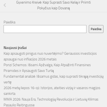
Gyvenimo Kreivė: Kaip Suprasti Savo Kelią ir Priimti
Pokyčius kaip Dovaną
Paieška
Paieška
Naujausi įrašai
Kaip apsaugoti pinigus nuo nuvertėjimo? Geriausios investicijos
apsaugai nuo infliacijos 2026 metais
Ponzi Schemos: Išsami Apžvalga, Kaip Atpažinti Finansines
Piramides ir Apsaugoti Savo Turtą
Fundamentali analizė: Išsamus gidas, kaip suprasti tikrąją investicijų
vertę
2026 metų liepos 16-oji: Istorijos, ateities vizijų ir vasaros magijos
sankirta
MMA 2026: Nauja Era, Technologijų Revoliucija ir Lietuvių Kilimas
Pasaulio Reitinguose