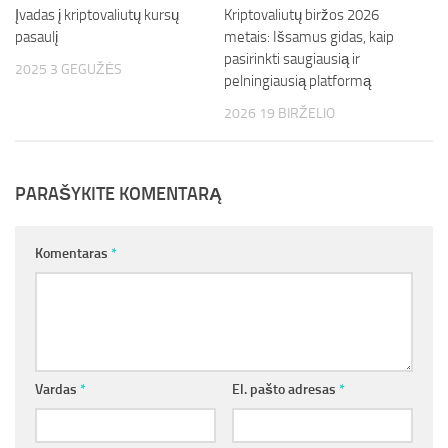
Įvadas į kriptovaliutų kursų
Kriptovaliutų biržos 2026
pasaulį
metais: Išsamus gidas, kaip
pasirinkti saugiausią ir
2025 3 GEGUŽĖS
pelningiausią platformą
2026 19 BIRŽELIO
PARAŠYKITE KOMENTARĄ
Komentaras
*
Vardas
*
El. pašto adresas
*