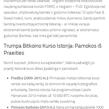
svyravimus per kelias valandas. Teigiami straipsniai didžiuosiuose
naujienų portaluose kursto FOMO, o neigiami – FUD. Egzistuoja net
specialus „Kriptovaliutų baimės ir godumo indeksas“ (Crypto Fear &
Greed Index), kuris, analizuodamas rinkos duomenis, bando įvertinti
bendrą investuotojų emocinę būseną – ar rinkoje vyrauja
ekstremali baimė (potencialus pirkimo signalas), ar ekstremalus
godumas (ženklas, kad rinka gali būti pervertinta).
Trumpa Bitkoino Kurso Istorija: Pamokos iš
Praeities
Norint suprasti „bitkoino kursą šiandien“, būtina pažvelgti į jo
praeitį. Kelionė buvo išties įspūdinga ir pamokanti.
Pradžia (2009-2012 m.):
Pirmaisiais metais bitkoinas buvo
vertas vos kelių centų. Jis domino tik saujelę kriptografijos
entuziastų. Garsioji istorija, kai programuotojas Laszlo
Hanyeczas 2010 metais už 10 000 BTC nusipirko dvi picas,
puikiai iliustruoja to meto vertės suvokimą.
Pirmasis burbulas (2013 m.):
Kaina pirmą kartą pasiekė 1000