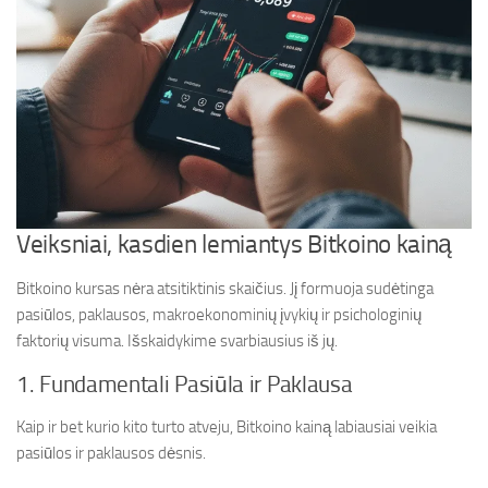
Veiksniai, kasdien lemiantys Bitkoino kainą
Bitkoino kursas nėra atsitiktinis skaičius. Jį formuoja sudėtinga
pasiūlos, paklausos, makroekonominių įvykių ir psichologinių
faktorių visuma. Išskaidykime svarbiausius iš jų.
1. Fundamentali Pasiūla ir Paklausa
Kaip ir bet kurio kito turto atveju, Bitkoino kainą labiausiai veikia
pasiūlos ir paklausos dėsnis.