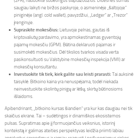
(2FA), naudokite sudėtingus slaptažodžius. Didesnes sumas
saugiau laikyti ne biržos paskyroje, o asmeninėje „šaltojoje“
piniginėje (angl. cold wallet), pavyzdžiui, „Ledger“ ar „Trezor“
įrenginyje.
Supraskite mokesčius:
Lietuvoje pelnas, gautas iš
kriptovaliutų pardavimo, yra apmokestinamas gyventojų
pajamų mokesčiu (GPM). Būtina deklaruoti pajamas ir
susimokėti mokesčius. Dėl tikslios tvarkos visada verta
pasikonsultuoti su Valstybine mokesčių inspekcija (VMI) ar
mokesčių konsultantu.
Investuokite tik tiek, kiek galite sau leisti prarasti:
Tai auksinė
taisyklė. Bitkoino kaina yra nenuspėjama, todėl niekada
neinvestuokite skolintų pinigų ar lėšų, skirtų būtinosioms
išlaidoms.
Apibendrinant, „bitkoino kursas šiandien“ yra kur kas daugiau nei tik
skaičius ekrane. Tai – sudėtingos ir dinamiškos ekosistemos
pulsas. Supratimas apie jį formuojančius veiksnius, istorinį
kontekstą ir galimas ateities perspektyvas leidžia priimti labiau