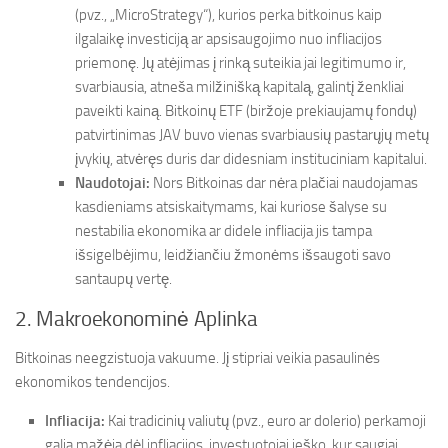
(pvz., „MicroStrategy“), kurios perka bitkoinus kaip
ilgalaikę investiciją ar apsisaugojimo nuo infliacijos
priemonę. Jų atėjimas į rinką suteikia jai legitimumo ir,
svarbiausia, atneša milžinišką kapitalą, galintį ženkliai
paveikti kainą. Bitkoinų ETF (biržoje prekiaujamų fondų)
patvirtinimas JAV buvo vienas svarbiausių pastarųjų metų
įvykių, atvėręs duris dar didesniam instituciniam kapitalui.
Naudotojai:
Nors Bitkoinas dar nėra plačiai naudojamas
kasdieniams atsiskaitymams, kai kuriose šalyse su
nestabilia ekonomika ar didele infliacija jis tampa
išsigelbėjimu, leidžiančiu žmonėms išsaugoti savo
santaupų vertę.
2. Makroekonominė Aplinka
Bitkoinas neegzistuoja vakuume. Jį stipriai veikia pasaulinės
ekonomikos tendencijos.
Infliacija:
Kai tradicinių valiutų (pvz., euro ar dolerio) perkamoji
galia mažėja dėl infliacijos, investuotojai ieško, kur saugiai