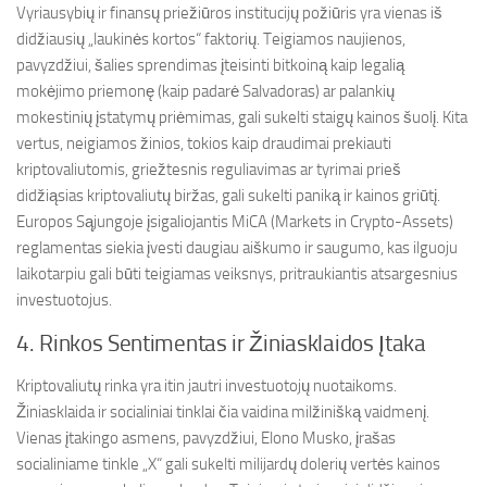
Vyriausybių ir finansų priežiūros institucijų požiūris yra vienas iš
didžiausių „laukinės kortos“ faktorių. Teigiamos naujienos,
pavyzdžiui, šalies sprendimas įteisinti bitkoiną kaip legalią
mokėjimo priemonę (kaip padarė Salvadoras) ar palankių
mokestinių įstatymų priėmimas, gali sukelti staigų kainos šuolį. Kita
vertus, neigiamos žinios, tokios kaip draudimai prekiauti
kriptovaliutomis, griežtesnis reguliavimas ar tyrimai prieš
didžiąsias kriptovaliutų biržas, gali sukelti paniką ir kainos griūtį.
Europos Sąjungoje įsigaliojantis MiCA (Markets in Crypto-Assets)
reglamentas siekia įvesti daugiau aiškumo ir saugumo, kas ilguoju
laikotarpiu gali būti teigiamas veiksnys, pritraukiantis atsargesnius
investuotojus.
4. Rinkos Sentimentas ir Žiniasklaidos Įtaka
Kriptovaliutų rinka yra itin jautri investuotojų nuotaikoms.
Žiniasklaida ir socialiniai tinklai čia vaidina milžinišką vaidmenį.
Vienas įtakingo asmens, pavyzdžiui, Elono Musko, įrašas
socialiniame tinkle „X“ gali sukelti milijardų dolerių vertės kainos