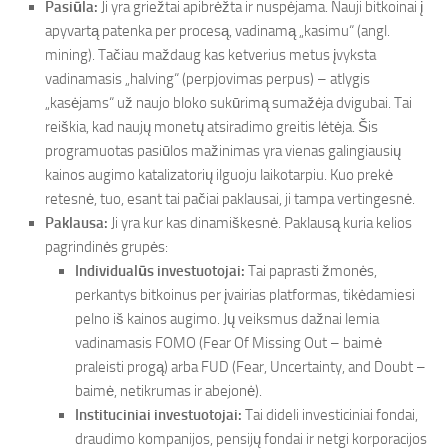
Pasiūla:
Ji yra griežtai apibrėžta ir nuspėjama. Nauji bitkoinai į
apyvartą patenka per procesą, vadinamą „kasimu“ (angl.
mining). Tačiau maždaug kas ketverius metus įvyksta
vadinamasis „halving“ (perpjovimas perpus) – atlygis
„kasėjams“ už naujo bloko sukūrimą sumažėja dvigubai. Tai
reiškia, kad naujų monetų atsiradimo greitis lėtėja. Šis
programuotas pasiūlos mažinimas yra vienas galingiausių
kainos augimo katalizatorių ilguoju laikotarpiu. Kuo prekė
retesnė, tuo, esant tai pačiai paklausai, ji tampa vertingesnė.
Paklausa:
Ji yra kur kas dinamiškesnė. Paklausą kuria kelios
pagrindinės grupės:
Individualūs investuotojai:
Tai paprasti žmonės,
perkantys bitkoinus per įvairias platformas, tikėdamiesi
pelno iš kainos augimo. Jų veiksmus dažnai lemia
vadinamasis FOMO (Fear Of Missing Out – baimė
praleisti progą) arba FUD (Fear, Uncertainty, and Doubt –
baimė, netikrumas ir abejonė).
Instituciniai investuotojai:
Tai dideli investiciniai fondai,
draudimo kompanijos, pensijų fondai ir netgi korporacijos