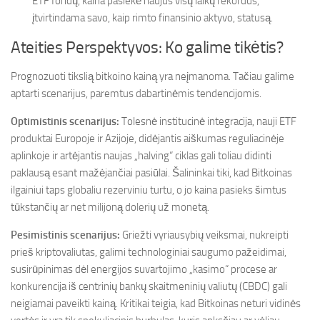
ETF fondų, kaina pasiekė naujus visų laikų rekordus,
įtvirtindama savo, kaip rimto finansinio aktyvo, statusą.
Ateities Perspektyvos: Ko galime tikėtis?
Prognozuoti tikslią bitkoino kainą yra neįmanoma. Tačiau galime
aptarti scenarijus, paremtus dabartinėmis tendencijomis.
Optimistinis scenarijus:
Tolesnė institucinė integracija, nauji ETF
produktai Europoje ir Azijoje, didėjantis aiškumas reguliacinėje
aplinkoje ir artėjantis naujas „halving“ ciklas gali toliau didinti
paklausą esant mažėjančiai pasiūlai. Šalininkai tiki, kad Bitkoinas
ilgainiui taps globaliu rezerviniu turtu, o jo kaina pasieks šimtus
tūkstančių ar net milijoną dolerių už monetą.
Pesimistinis scenarijus:
Griežti vyriausybių veiksmai, nukreipti
prieš kriptovaliutas, galimi technologiniai saugumo pažeidimai,
susirūpinimas dėl energijos suvartojimo „kasimo“ procese ar
konkurencija iš centrinių bankų skaitmeninių valiutų (CBDC) gali
neigiamai paveikti kainą. Kritikai teigia, kad Bitkoinas neturi vidinės