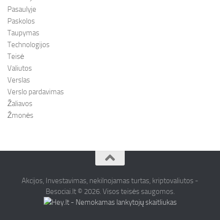
Pasaulyje
Paskolos
Taupymas
Technologijos
Teisė
Valiutos
Verslas
Verslo pardavimas
Žaliavos
Žmonės
Akcijos, Investavimas, nekilnojamas turtas, kriptovaliutos -
Besociai.lt © 2026. Visos teisės saugomos.