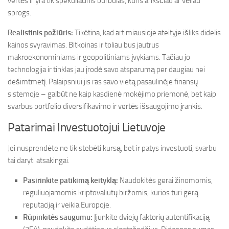
vertės ir yra tik spekuliacinis burbulas, kuris anksčiau ar vėliau
sprogs.
Realistinis požiūris:
Tikėtina, kad artimiausioje ateityje išliks didelis
kainos svyravimas. Bitkoinas ir toliau bus jautrus
makroekonominiams ir geopolitiniams įvykiams. Tačiau jo
technologija ir tinklas jau įrodė savo atsparumą per daugiau nei
dešimtmetį. Palaipsniui jis ras savo vietą pasaulinėje finansų
sistemoje – galbūt ne kaip kasdienė mokėjimo priemonė, bet kaip
svarbus portfelio diversifikavimo ir vertės išsaugojimo įrankis.
Patarimai Investuotojui Lietuvoje
Jei nusprendėte ne tik stebėti kursą, bet ir patys investuoti, svarbu
tai daryti atsakingai.
Pasirinkite patikimą keityklą:
Naudokitės gerai žinomomis,
reguliuojamomis kriptovaliutų biržomis, kurios turi gerą
reputaciją ir veikia Europoje.
Rūpinkitės saugumu:
Įjunkite dviejų faktorių autentifikaciją