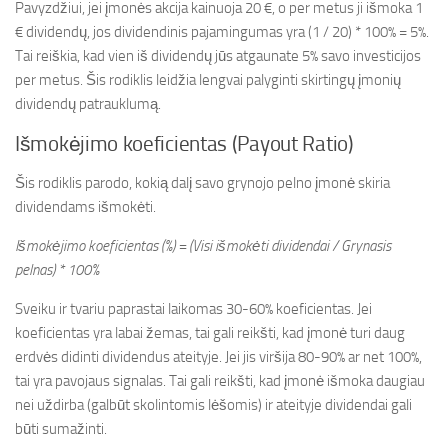
Pavyzdžiui, jei įmonės akcija kainuoja 20 €, o per metus ji išmoka 1
€ dividendų, jos dividendinis pajamingumas yra (1 / 20) * 100% = 5%.
Tai reiškia, kad vien iš dividendų jūs atgaunate 5% savo investicijos
per metus. Šis rodiklis leidžia lengvai palyginti skirtingų įmonių
dividendų patrauklumą.
Išmokėjimo koeficientas (Payout Ratio)
Šis rodiklis parodo, kokią dalį savo grynojo pelno įmonė skiria
dividendams išmokėti.
Išmokėjimo koeficientas (%) = (Visi išmokėti dividendai / Grynasis
pelnas) * 100%
Sveiku ir tvariu paprastai laikomas 30-60% koeficientas. Jei
koeficientas yra labai žemas, tai gali reikšti, kad įmonė turi daug
erdvės didinti dividendus ateityje. Jei jis viršija 80-90% ar net 100%,
tai yra pavojaus signalas. Tai gali reikšti, kad įmonė išmoka daugiau
nei uždirba (galbūt skolintomis lėšomis) ir ateityje dividendai gali
būti sumažinti.