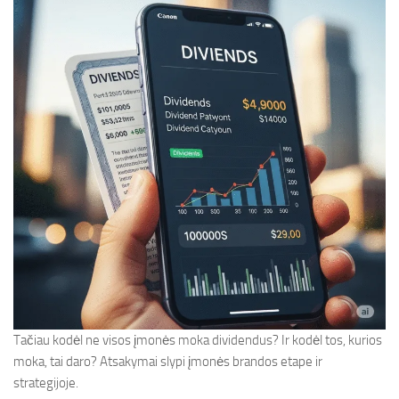
Tačiau kodėl ne visos įmonės moka dividendus? Ir kodėl tos, kurios
moka, tai daro? Atsakymai slypi įmonės brandos etape ir
strategijoje.