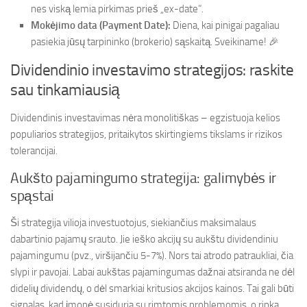
nes viską lemia pirkimas prieš „ex-date”.
Mokėjimo data (Payment Date):
Diena, kai pinigai pagaliau
pasiekia jūsų tarpininko (brokerio) sąskaitą. Sveikiname! 🎉
Dividendinio investavimo strategijos: raskite
sau tinkamiausią
Dividendinis investavimas nėra monolitiškas – egzistuoja kelios
populiarios strategijos, pritaikytos skirtingiems tikslams ir rizikos
tolerancijai.
Aukšto pajamingumo strategija: galimybės ir
spąstai
Ši strategija vilioja investuotojus, siekiančius maksimalaus
dabartinio pajamų srauto. Jie ieško akcijų su aukštu dividendiniu
pajamingumu (pvz., viršijančiu 5-7%). Nors tai atrodo patraukliai, čia
slypi ir pavojai. Labai aukštas pajamingumas dažnai atsiranda ne dėl
didelių dividendų, o dėl smarkiai kritusios akcijos kainos. Tai gali būti
signalas, kad įmonė susiduria su rimtomis problemomis, o rinka