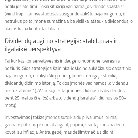
netiki jos ateitimi. Tokia situacija vadinama „dividendo spąstais”
(yield trap), kai investuotojas susigundo aukštu pajamingumu, o
netrukus po to įmonė sumažina arba visiškai atšaukia dividendus, o
akcijos kaina krinta dar labiau.
Dividendų augimo strategija: stabilumas ir
ilgalaikė perspektyva
Tai kur kas konservatyvesnis ir, daugelio nuomone, tvaresnis
požiūris. Šios strategijos šalininkai ieško ne aukščiausio dabartinio
pajamingumo, o kokybiškų įmonių, kurios turi ilgą ir stabilią
dividendų didinimo istoriją. Tokios įmonės vadinamos „dividendų
aristokratėmis” (JAV rinkoje – tai įmonės, didinusios dividendus
bent 25 metus iš eilės) arba „dividendų karaliais” (didinusios 50+
metų).
Investavimas į tokias įmones suteikia du privalumus: pirma,
gaunate patikimą ir nuolat augantį pajamų srautą, kuris padeda
kovoti su infliacija. Antra, gebėjimas dešimtmečiais didinti