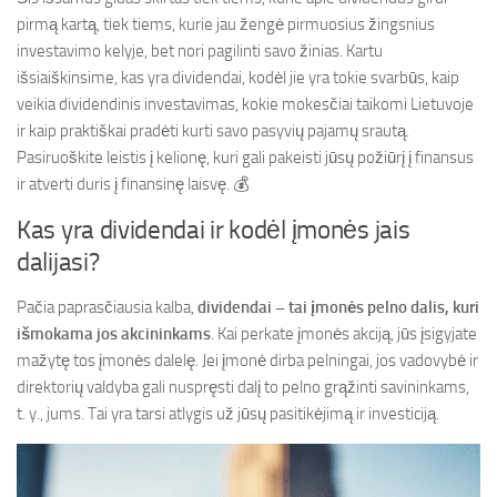
pirmą kartą, tiek tiems, kurie jau žengė pirmuosius žingsnius
investavimo kelyje, bet nori pagilinti savo žinias. Kartu
išsiaiškinsime, kas yra dividendai, kodėl jie yra tokie svarbūs, kaip
veikia dividendinis investavimas, kokie mokesčiai taikomi Lietuvoje
ir kaip praktiškai pradėti kurti savo pasyvių pajamų srautą.
Pasiruoškite leistis į kelionę, kuri gali pakeisti jūsų požiūrį į finansus
ir atverti duris į finansinę laisvę. 💰
Kas yra dividendai ir kodėl įmonės jais
dalijasi?
Pačia paprasčiausia kalba,
dividendai – tai įmonės pelno dalis, kuri
išmokama jos akcininkams
. Kai perkate įmonės akciją, jūs įsigyjate
mažytę tos įmonės dalelę. Jei įmonė dirba pelningai, jos vadovybė ir
direktorių valdyba gali nuspręsti dalį to pelno grąžinti savininkams,
t. y., jums. Tai yra tarsi atlygis už jūsų pasitikėjimą ir investiciją.