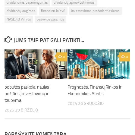
dividendinis pajamingumas
dividendų apmokestinimas
dividendų augimas
finansinė laisvė
investavimas pradedantiesiems
NASDAQ Vilnius
pasyvios pajamos
JUMS TAIP PAT GALI PATIKTI...
0
0
bobutės paskola: naujas
Prognozės: Finansų Rinkos ir
požiūris į investavimą ir
Ekonomikos Ateitis
taupymą
2024 26 GRUODŽIO
2025 29 BIRŽELIO
PARAŠYKITE KOMENTARĄ