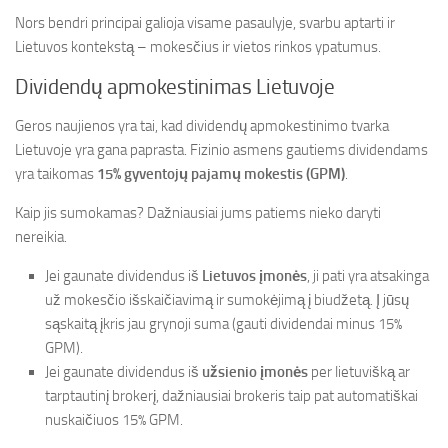
Nors bendri principai galioja visame pasaulyje, svarbu aptarti ir
Lietuvos kontekstą – mokesčius ir vietos rinkos ypatumus.
Dividendų apmokestinimas Lietuvoje
Geros naujienos yra tai, kad dividendų apmokestinimo tvarka
Lietuvoje yra gana paprasta. Fizinio asmens gautiems dividendams
yra taikomas
15% gyventojų pajamų mokestis (GPM)
.
Kaip jis sumokamas? Dažniausiai jums patiems nieko daryti
nereikia.
Jei gaunate dividendus iš
Lietuvos įmonės
, ji pati yra atsakinga
už mokesčio išskaičiavimą ir sumokėjimą į biudžetą. Į jūsų
sąskaitą įkris jau grynoji suma (gauti dividendai minus 15%
GPM).
Jei gaunate dividendus iš
užsienio įmonės
per lietuvišką ar
tarptautinį brokerį, dažniausiai brokeris taip pat automatiškai
nuskaičiuos 15% GPM.