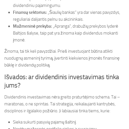
dividendiniu pajamingumu.
Finansų sektorius:
„Šiaulių bankas“ yra dar vienas pavyzdys,
reguliariai dalijantis pelnu su akcininkais.
Mažmeninė prekyba:
„Apranga“, drabužių prekybos lyderė
Baltijos šalyse, taip pat yra žinoma kaip dividendus mokanti
įmonė.
Žinoma, tai tik keli pavyzdžiai. Prieš investuojant būtina atlikti
nuodugnų asmeninį tyrimą, įvertinti kiekvienos įmonės finansinę
būklę ir dividendų politiką.
Išvados: ar dividendinis investavimas tinka
jums?
Dividendinis investavimas nėra greito praturtėjimo schema. Tai –
maratonas, o ne sprintas. Tai strategija, reikalaujanti kantrybės,
disciplinos ir ilgalaikio požiūrio. Ji labiausiai tinka tiems, kurie:
Sieka sukurti pasyvių pajamų šaltinį.