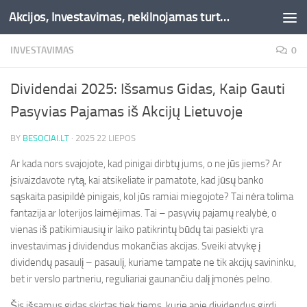
Akcijos, Investavimas, nekilnojamas turtas, kriptovaliutos - Besociai.lt
Skip to content
INVESTAVIMAS
0
Dividendai 2025: Išsamus Gidas, Kaip Gauti
Pasyvias Pajamas iš Akcijų Lietuvoje
BY
BESOCIAI.LT
·
2025 22 LIEPOS
Ar kada nors svajojote, kad pinigai dirbtų jums, o ne jūs jiems? Ar
įsivaizdavote rytą, kai atsikeliate ir pamatote, kad jūsų banko
sąskaita pasipildė pinigais, kol jūs ramiai miegojote? Tai nėra tolima
fantazija ar loterijos laimėjimas. Tai – pasyvių pajamų realybė, o
vienas iš patikimiausių ir laiko patikrintų būdų tai pasiekti yra
investavimas į dividendus mokančias akcijas. Sveiki atvykę į
dividendų pasaulį – pasaulį, kuriame tampate ne tik akcijų savininku,
bet ir verslo partneriu, reguliariai gaunančiu dalį įmonės pelno.
Šis išsamus gidas skirtas tiek tiems, kurie apie dividendus girdi