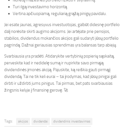
Norėtų mažesnės portfelio rizikos ir svyravimų.
Turi ilgą investavimo horizontą.
Vertina apčiuopiamą, reguliarią grąžą pinigų pavidalu.
Jei esate jaunas, agresyvus investuotojas, galbūt didesnę portfelio
dalį norėsite skirti augimo akcijoms. Jei artėjate prie pensijos,
stabilios, dividendus mokančios akcijos gali sudaryti jūsų portfelio
pagrindą. Dažnai geriausias sprendimas yra balansas tarp abiejų.
Svarbiausia yra pradėti. Atidarykite vertybinių popierių sąskaitą,
perveskite kad ir nedidelę sumą ir nupirkite savo pirmąją
dividendinės įmonės akciją. Pajuskite, ką reiškia gauti pirmąjį
dividendą. Tai ne tik keli eurai – tai įrodymas, kad jūsų pinigai gali
dirbti ir uždirbti jums pinigus. Tai pirmas, bet pats svarbiausias
žingsnis kelyje į finansinę gerovę. 🚀
Tags:
akcijos
dividendai
dividendinis investavimas