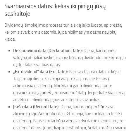
Svarbiausios datos: kelias iki pinigų jūsų
sąskaitoje
Dividendų išmokėjimo procesas turi aiškią laiko juostą, apibrėžtą
keliomis svarbiomis datomis. Jų painiojimas yra dažna naujokų
klaida.
Deklaravimo data (Declaration Date):
Diena, kai įmonės
valdyba oficialiai paskelbia apie būsimą dividendo mokėjimą, jo
dydį ir kitas svarbias datas.
„Ex-dividend” data (Ex-Date):
Pati svarbiausia data pirkėjui!
Tai pirmoji diena, kai akcija yra prekiaujama be teisės į
artimiausią dividendą. Norėdami gauti dividendą, turite
nusipirkti akciją
prieš
„ex-dividend” datą. Jei perkate šią dieną
ar vėliau – dividendą gaus ankstesnis savininkas.
Įrašo data (Record Date):
Diena, kai įmonė peržiūri savo
akcininkų sąrašus ir oficialiai užfiksuoja, kam priklauso teisė į
dividendą. Paprastai tai būna viena ar dvi darbo dienos po „ex-
dividend” datos. Jums, kaip investuotojui, ši data mažiau svarbi,