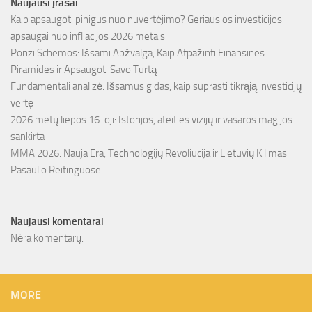
Naujausi įrašai
Kaip apsaugoti pinigus nuo nuvertėjimo? Geriausios investicijos
apsaugai nuo infliacijos 2026 metais
Ponzi Schemos: Išsami Apžvalga, Kaip Atpažinti Finansines
Piramides ir Apsaugoti Savo Turtą
Fundamentali analizė: Išsamus gidas, kaip suprasti tikrąją investicijų
vertę
2026 metų liepos 16-oji: Istorijos, ateities vizijų ir vasaros magijos
sankirta
MMA 2026: Nauja Era, Technologijų Revoliucija ir Lietuvių Kilimas
Pasaulio Reitinguose
Naujausi komentarai
Nėra komentarų.
MORE