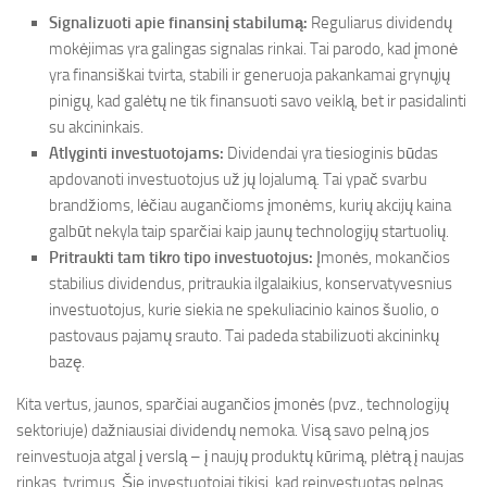
Signalizuoti apie finansinį stabilumą:
Reguliarus dividendų
mokėjimas yra galingas signalas rinkai. Tai parodo, kad įmonė
yra finansiškai tvirta, stabili ir generuoja pakankamai grynųjų
pinigų, kad galėtų ne tik finansuoti savo veiklą, bet ir pasidalinti
su akcininkais.
Atlyginti investuotojams:
Dividendai yra tiesioginis būdas
apdovanoti investuotojus už jų lojalumą. Tai ypač svarbu
brandžioms, lėčiau augančioms įmonėms, kurių akcijų kaina
galbūt nekyla taip sparčiai kaip jaunų technologijų startuolių.
Pritraukti tam tikro tipo investuotojus:
Įmonės, mokančios
stabilius dividendus, pritraukia ilgalaikius, konservatyvesnius
investuotojus, kurie siekia ne spekuliacinio kainos šuolio, o
pastovaus pajamų srauto. Tai padeda stabilizuoti akcininkų
bazę.
Kita vertus, jaunos, sparčiai augančios įmonės (pvz., technologijų
sektoriuje) dažniausiai dividendų nemoka. Visą savo pelną jos
reinvestuoja atgal į verslą – į naujų produktų kūrimą, plėtrą į naujas
rinkas, tyrimus. Šie investuotojai tikisi, kad reinvestuotas pelnas