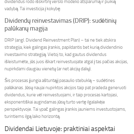
dividendus rodo išskirtinį verslo modelio atsparumą ir puikią
vadybą. Tai investicija į kokybę.
Dividendų reinvestavimas (DRIP): sudėtinių
palūkanų magija
DRIP (angl. Dividend Reinvestment Plan) – tai ne tiek atskira
strategija, kiek galingas įrankis, papildantis bet kurią dividendinio
investavimo strategiją. Vietoj to, kad gautus dividendus
išleistumėte, jūs juos iškart reinvestuojate atgal į tas pačias akcijas,
nupirkdami daugiau vienetų (ar net akcijų dalių).
Šis procesas įjungia aštuntąjį pasaulio stebuklą – sudėtines
palūkanas. Jūsų naujai nupirktos akcijos taip pat pradeda generuoti
dividendus, kurie vėl reinvestuojami, ir taip procesas kartojasi,
eksponentiškai augindamas jūsų turto vertę ilgalaikėje
perspektyvoje. Tai ypač galingas įrankis jauniems investuotojams,
turintiems ilgą laiko horizontą.
Dividendai Lietuvoje: praktiniai aspektai