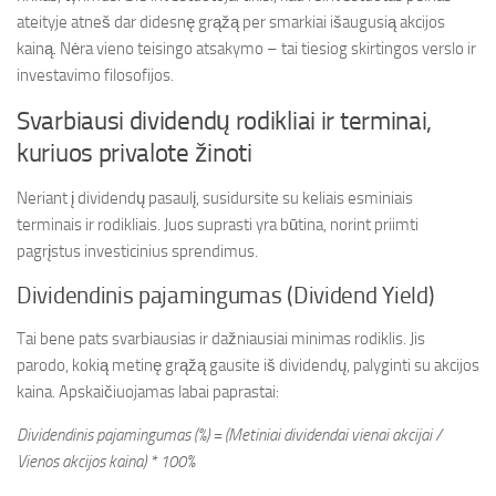
ateityje atneš dar didesnę grąžą per smarkiai išaugusią akcijos
kainą. Nėra vieno teisingo atsakymo – tai tiesiog skirtingos verslo ir
investavimo filosofijos.
Svarbiausi dividendų rodikliai ir terminai,
kuriuos privalote žinoti
Neriant į dividendų pasaulį, susidursite su keliais esminiais
terminais ir rodikliais. Juos suprasti yra būtina, norint priimti
pagrįstus investicinius sprendimus.
Dividendinis pajamingumas (Dividend Yield)
Tai bene pats svarbiausias ir dažniausiai minimas rodiklis. Jis
parodo, kokią metinę grąžą gausite iš dividendų, palyginti su akcijos
kaina. Apskaičiuojamas labai paprastai:
Dividendinis pajamingumas (%) = (Metiniai dividendai vienai akcijai /
Vienos akcijos kaina) * 100%