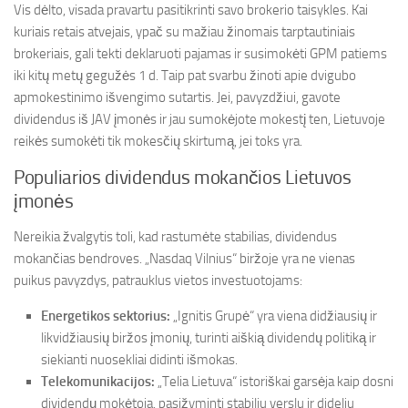
Vis dėlto, visada pravartu pasitikrinti savo brokerio taisykles. Kai
kuriais retais atvejais, ypač su mažiau žinomais tarptautiniais
brokeriais, gali tekti deklaruoti pajamas ir susimokėti GPM patiems
iki kitų metų gegužės 1 d. Taip pat svarbu žinoti apie dvigubo
apmokestinimo išvengimo sutartis. Jei, pavyzdžiui, gavote
dividendus iš JAV įmonės ir jau sumokėjote mokestį ten, Lietuvoje
reikės sumokėti tik mokesčių skirtumą, jei toks yra.
Populiarios dividendus mokančios Lietuvos
įmonės
Nereikia žvalgytis toli, kad rastumėte stabilias, dividendus
mokančias bendroves. „Nasdaq Vilnius“ biržoje yra ne vienas
puikus pavyzdys, patrauklus vietos investuotojams:
Energetikos sektorius:
„Ignitis Grupė“ yra viena didžiausių ir
likvidžiausių biržos įmonių, turinti aiškią dividendų politiką ir
siekianti nuosekliai didinti išmokas.
Telekomunikacijos:
„Telia Lietuva“ istoriškai garsėja kaip dosni
dividendų mokėtoja, pasižyminti stabiliu verslu ir dideliu