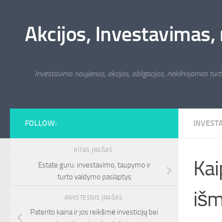
Skip to content
Akcijos, Investavimas, 
Investavimo naujienos, akcijos, obligacijos, nekilnojamas turta
FOLLOW:
INVEST
KITAS ĮRAŠAS
Kai
Estate guru: investavimo, taupymo ir
turto valdymo paslaptys
išm
ANKSTESNIS ĮRAŠAS
Patento kaina ir jos reikšmė investicijų bei