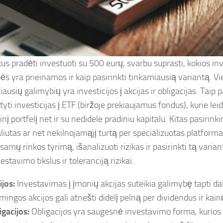
kus pradėti investuoti su 500 eurų, svarbu suprasti, kokios i
ės yra prieinamos ir kaip pasirinkti tinkamiausią variantą. Vi
iausių galimybių yra investicijos į akcijas ir obligacijas. Taip 
yti investicijas į ETF (biržoje prekiaujamus fondus), kurie leid
inį portfelį net ir su nedidele pradiniu kapitalu. Kitas pasirink
liutas ar net nekilnojamąjį turtą per specializuotas platforma
išsamų rinkos tyrimą, išanalizuoti rizikas ir pasirinkti tą varian
estavimo tikslus ir toleranciją rizikai.
ijos:
Investavimas į įmonių akcijas suteikia galimybę tapti da
mingos akcijos gali atnešti didelį pelną per dividendus ir kai
igacijos:
Obligacijos yra saugesnė investavimo forma, kurio