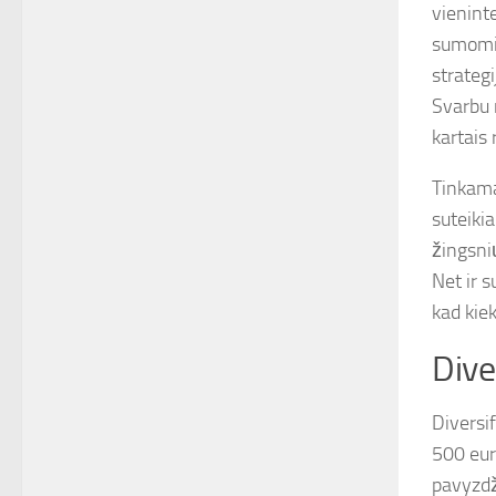
vienint
sumomis
strategi
Svarbu n
kartais 
Tinkama
suteiki
žingsni
Net ir s
kad kie
Dive
Diversif
500 eurų
pavyzdži