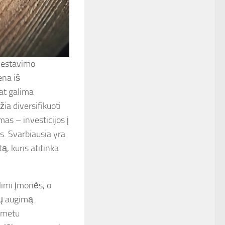
nvestavimo
ena iš
pat galima
žia diversifikuoti
imas – investicijos į
s. Svarbiausia yra
tą, kuris atitinka
limi įmonės, o
nų augimą.
s metu