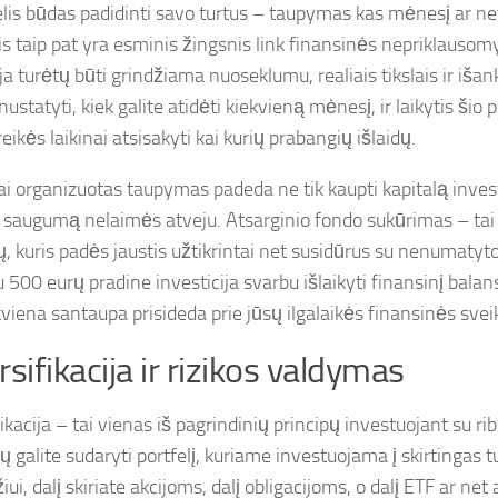
elis būdas padidinti savo turtus – taupymas kas mėnesį ar 
 taip pat yra esminis žingsnis link finansinės nepriklauso
ja turėtų būti grindžiama nuoseklumu, realiais tikslais ir iša
ustatyti, kiek galite atidėti kiekvieną mėnesį, ir laikytis šio p
reikės laikinai atsisakyti kai kurių prabangių išlaidų.
i organizuotas taupymas padeda ne tik kaupti kapitalą investi
a saugumą nelaimės atveju. Atsarginio fondo sukūrimas – tai
ų, kuris padės jaustis užtikrintai net susidūrus su nenumatyt
u 500 eurų pradine investicija svarbu išlaikyti finansinį balan
kviena santaupa prisideda prie jūsų ilgalaikės finansinės svei
rsifikacija ir rizikos valdymas
ikacija – tai vienas iš pagrindinių principų investuojant su rib
 galite sudaryti portfelį, kuriame investuojama į skirtingas t
ui, dalį skiriate akcijoms, dalį obligacijoms, o dalį ETF ar ne