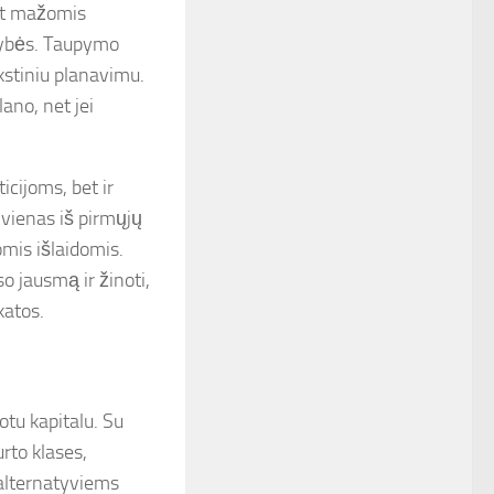
net mažomis
mybės. Taupymo
nkstiniu planavimu.
lano, net jei
cijoms, bet ir
 vienas iš pirmųjų
omis išlaidomis.
so jausmą ir žinoti,
katos.
otu kapitalu. Su
urto klases,
t alternatyviems