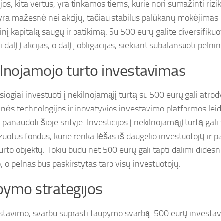
jos, kita vertus, yra tinkamos tiems, kurie nori sumažinti rizi
yra mažesnė nei akcijų, tačiau stabilus palūkanų mokėjimas p
inį kapitalą saugų ir patikimą. Su 500 eurų galite diversifikuot
 dalį į akcijas, o dalį į obligacijas, siekiant subalansuoti pelni
lnojamojo turto investavimas
esiogiai investuoti į nekilnojamąjį turtą su 500 eurų gali atr
inės technologijos ir inovatyvios investavimo platformos leidž
 panaudoti šioje srityje. Investicijos į nekilnojamąjį turtą gali
zuotus fondus, kurie renka lėšas iš daugelio investuotojų ir pa
turto objektų. Tokiu būdu net 500 eurų gali tapti dalimi didesn
, o pelnas bus paskirstytas tarp visų investuotojų.
ymo strategijos
stavimo, svarbu suprasti taupymo svarbą. 500 eurų investa