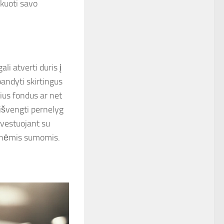
ikuoti savo
li atverti duris į
andyti skirtingus
nius fondus ar net
išvengti pernelyg
investuojant su
desnėmis sumomis.