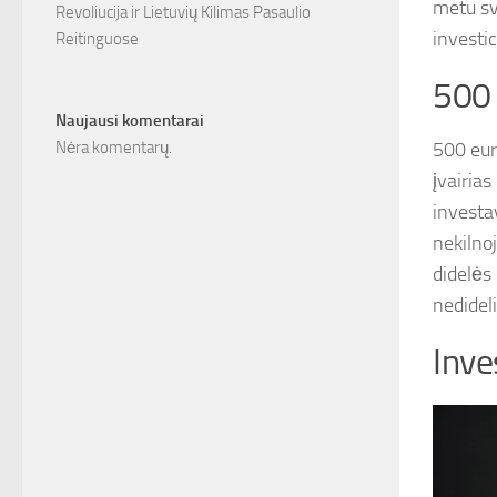
metu sv
Revoliucija ir Lietuvių Kilimas Pasaulio
investic
Reitinguose
500 
Naujausi komentarai
500 eurų
Nėra komentarų.
įvairia
investav
nekilno
didelės 
nedidel
Inve