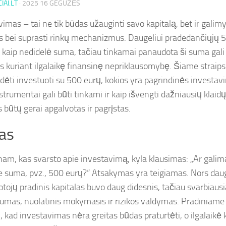
IAI.LT
·
2025 16 GEGUŽĖS
vimas – tai ne tik būdas užauginti savo kapitalą, bet ir galim
s bei suprasti rinkų mechanizmus. Daugeliui pradedančiųjų 5
i kaip nedidelė suma, tačiau tinkamai panaudota ši suma gali 
as kuriant ilgalaikę finansinę nepriklausomybę. Šiame straip
adėti investuoti su 500 eurų, kokios yra pagrindinės investavi
strumentai gali būti tinkami ir kaip išvengti dažniausių klaid
 būtų gerai apgalvotas ir pagrįstas.
as
nam, kas svarsto apie investavimą, kyla klausimas: „Ar galim
e suma, pvz., 500 eurų?“ Atsakymas yra teigiamas. Nors dau
tojų pradinis kapitalas buvo daug didesnis, tačiau svarbiausi
umas, nuolatinis mokymasis ir rizikos valdymas. Pradiniame
, kad investavimas nėra greitas būdas praturtėti, o ilgalaikė 