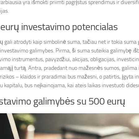
arbiausia yra išmokti priimti pagrįstus sprendimus ir diversif
ijas.
eurų investavimo potencialas
 gali atrodyti kaip simbolinė suma, tačiau net ir tokia suma ga
s investavimo galimybes. Pirma, ši suma suteikia galimybę išb
imo instrumentus, pavyzdžiui, akcijas, obligacijas, investici
jamąjį turtą. Antra, pradedant nuo mažesnės sumos, galima 
rizikos – klaidos ir praradimai bus mažesni, o patirtis, įgyta 
iu kapitalu, bus neįkainojama, kai ateis laikas investuoti di
stavimo galimybės su 500 eurų