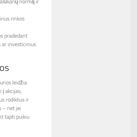
 palūkanų normą ir
irius rinkos
os pradedant
ar investicinius
jos
urios leidžia
 į akcijas,
s rodiklius ir
 – net jei
t tapti puikiu