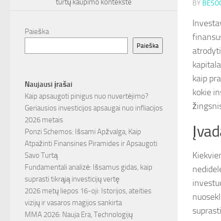
turtų kaupimo kontekste
BY
BESOC
Investa
Paieška
finansu
Paieška
atrodyt
kapital
kaip pr
Naujausi įrašai
kokie in
Kaip apsaugoti pinigus nuo nuvertėjimo?
žingsnis
Geriausios investicijos apsaugai nuo infliacijos
2026 metais
Įvad
Ponzi Schemos: Išsami Apžvalga, Kaip
Atpažinti Finansines Piramides ir Apsaugoti
Kiekvie
Savo Turtą
Fundamentali analizė: Išsamus gidas, kaip
nedidel
suprasti tikrąją investicijų vertę
investuo
2026 metų liepos 16-oji: Istorijos, ateities
nuosekl
vizijų ir vasaros magijos sankirta
suprasti
MMA 2026: Nauja Era, Technologijų