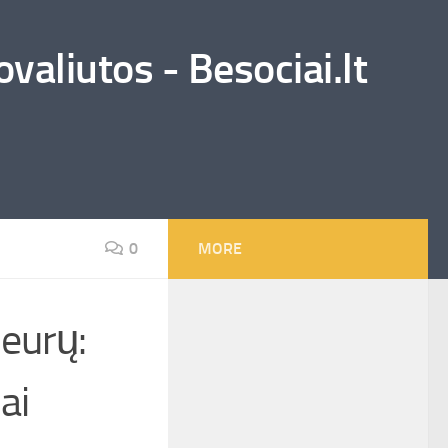
valiutos - Besociai.lt
0
MORE
 eurų:
ai