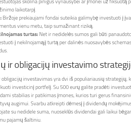
estuotojas skolina pinigus vyriausybei ar įmonei už fiksuotą
žinimo laikotarpį.
:
Biržoje prekiaujami fondai suteikia galimybę investuoti į įva
mentus vienu metu, taip sumažinant riziką.
ilnojamas turtas:
Net ir nedidelės sumos gali būti panaudot
estuoti į nekilnojamąjį turtą per dalinės nuosavybės schemas 
dus.
jų ir obligacijų investavimo strategi
r obligacijų investavimas yra dvi iš populiariausių strategijų, k
ikuoti investicinį portfelį. Su 500 eurų galite pradėti investuoti
dami stabilias ir patikimas įmones, kurios turi gerus finansiniu
tyvų augimui. Svarbu atkreipti dėmesį į dividendų mokėjimus
ojate su nedidele suma, nuoseklūs dividendai gali laikui bėgan
mu pajamų šaltiniu.