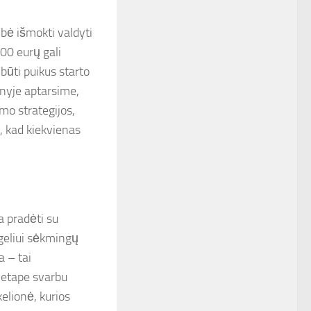
ybė išmokti valdyti
00 eurų gali
būti puikus starto
snyje aptarsime,
mo strategijos,
ų, kad kiekvienas
a pradėti su
geliui sėkmingų
a – tai
 etape svarbu
kelionė, kurios