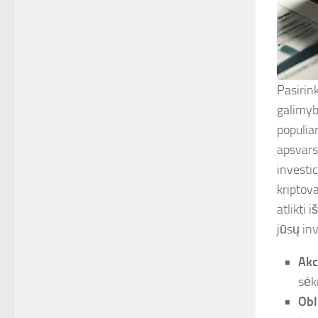
Pasirin
galimyb
populiar
apsvarst
investic
kriptova
atlikti 
jūsų inv
Akc
sėk
Obl