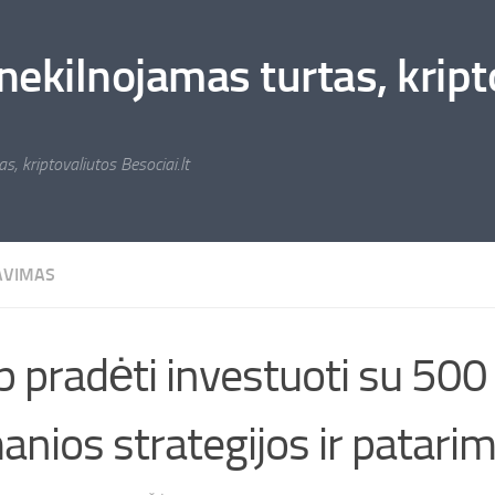
nekilnojamas turtas, kripto
s, kriptovaliutos Besociai.lt
AVIMAS
p pradėti investuoti su 500
anios strategijos ir patarim