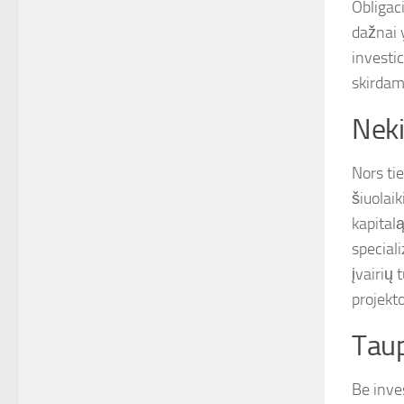
Obligaci
dažnai 
investic
skirdami
Neki
Nors ti
šiuolaik
kapitalą
speciali
įvairių 
projekto
Taup
Be inve