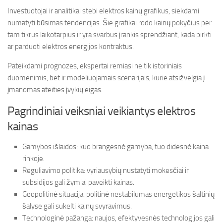
Investuotojai ir analitikai stebi elektros kainų grafikus, siekdami
numatyti būsimas tendencijas. Šie grafikai rodo kainų pokyčius per
tam tikrus laikotarpius ir yra svarbus įrankis sprendžiant, kada pirkti
ar parduoti elektros energijos kontraktus.
Pateikdami prognozes, ekspertai remiasi ne tik istoriniais
duomenimis, bet ir modeliuojamais scenarijais, kurie atsižvelgia į
įmanomas ateities įvykių eigas.
Pagrindiniai veiksniai veikiantys elektros
kainas
Gamybos išlaidos: kuo brangesnė gamyba, tuo didesnė kaina
rinkoje.
Reguliavimo politika: vyriausybių nustatyti mokesčiai ir
subsidijos gali žymiai paveikti kainas.
Geopolitinė situacija: politinė nestabilumas energetikos šaltinių
šalyse gali sukelti kainų svyravimus.
Technologinė pažanga: naujos, efektyvesnės technologijos gali