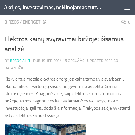
Akcijos, Investavimas, nekilnojamas turtas, kriptovaliutos - Besociai.lt
Skip to content
BIRŽOS
/
ENERGETIKA
0
Elektros kainų svyravimai biržoje: išsamus
analizė
BY
BESOCIAI.LT
· PUBLISHED
2024 15 GEGUŽĖS
· UPDATED
2024 30
BALANDŽIO
Kiekvienais metais elektros energijos kaina tampa vis svarbesniu
ekonomikos ir vartotojų kasdienio gyvenimo aspektu. Šiame
straipsnyje mes išnagrinėsime, kaip elektros kainos formuojasi
biržoje, kokios pagrindinės kainas lemiančios veiksnys, ir kaip
investuotojai gali naudotis šia informacija. Prekybos salėje vykstanti
aktyvi elektros kainų diskusija.