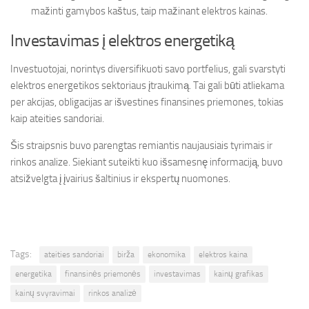
mažinti gamybos kaštus, taip mažinant elektros kainas.
Investavimas į elektros energetiką
Investuotojai, norintys diversifikuoti savo portfelius, gali svarstyti
elektros energetikos sektoriaus įtraukimą. Tai gali būti atliekama
per akcijas, obligacijas ar išvestines finansines priemones, tokias
kaip ateities sandoriai.
Šis straipsnis buvo parengtas remiantis naujausiais tyrimais ir
rinkos analize. Siekiant suteikti kuo išsamesnę informaciją, buvo
atsižvelgta į įvairius šaltinius ir ekspertų nuomones.
Tags:
ateities sandoriai
birža
ekonomika
elektros kaina
energetika
finansinės priemonės
investavimas
kainų grafikas
kainų svyravimai
rinkos analizė