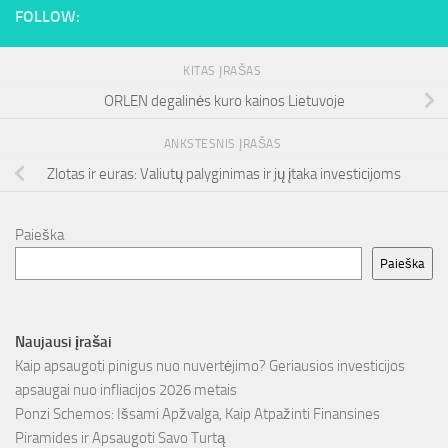
FOLLOW:
KITAS ĮRAŠAS
ORLEN degalinės kuro kainos Lietuvoje
ANKSTESNIS ĮRAŠAS
Zlotas ir euras: Valiutų palyginimas ir jų įtaka investicijoms
Paieška
Paieška
Naujausi įrašai
Kaip apsaugoti pinigus nuo nuvertėjimo? Geriausios investicijos
apsaugai nuo infliacijos 2026 metais
Ponzi Schemos: Išsami Apžvalga, Kaip Atpažinti Finansines
Piramides ir Apsaugoti Savo Turtą