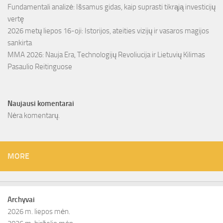
Fundamentali analizė: Išsamus gidas, kaip suprasti tikrąją investicijų
vertę
2026 metų liepos 16-oji: Istorijos, ateities vizijų ir vasaros magijos
sankirta
MMA 2026: Nauja Era, Technologijų Revoliucija ir Lietuvių Kilimas
Pasaulio Reitinguose
Naujausi komentarai
Nėra komentarų.
MORE
Archyvai
2026 m. liepos mėn.