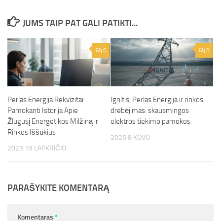
JUMS TAIP PAT GALI PATIKTI...
0
0
Perlas Energija Rekvizitai:
Ignitis, Perlas Energija ir rinkos
Pamokanti Istorija Apie
drebėjimas: skausmingos
Žlugusį Energetikos Milžiną ir
elektros tiekimo pamokos
Rinkos Iššūkius
2026 8 KOVO
2025 19 LAPKRIČIO
PARAŠYKITE KOMENTARĄ
Komentaras
*