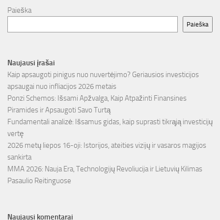
Paieška
Paieška
Naujausi įrašai
Kaip apsaugoti pinigus nuo nuvertėjimo? Geriausios investicijos
apsaugai nuo infliacijos 2026 metais
Ponzi Schemos: Išsami Apžvalga, Kaip Atpažinti Finansines
Piramides ir Apsaugoti Savo Turtą
Fundamentali analizė: Išsamus gidas, kaip suprasti tikrąją investicijų
vertę
2026 metų liepos 16-oji: Istorijos, ateities vizijų ir vasaros magijos
sankirta
MMA 2026: Nauja Era, Technologijų Revoliucija ir Lietuvių Kilimas
Pasaulio Reitinguose
Naujausi komentarai