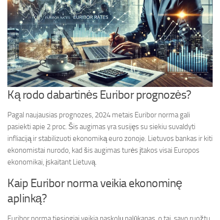
Ką rodo dabartinės Euribor prognozės?
Pagal naujausias prognozes, 2024 metais Euribor norma gali
pasiekti apie 2 proc. Šis augimas yra susijęs su siekiu suvaldyti
infliaciją ir stabilizuoti ekonomiką euro zonoje. Lietuvos bankas ir kiti
ekonomistai nurodo, kad šis augimas turės įtakos visai Europos
ekonomikai, įskaitant Lietuvą.
Kaip Euribor norma veikia ekonominę
aplinką?
Euribor norma tiesiogiai veikia paskolų palūkanas, o tai, savo ruožtu,