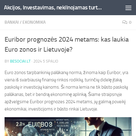
Akcijos, Investavimas, nekilnojamas turtas, kriptovaliutos - Besociai.lt
Skip to content
BANKAI
/
EKONOMIKA
0
Euribor prognozės 2024 metams: kas laukia
Euro zonos ir Lietuvoje?
BY
BESOCIAI.LT
·
2024 5 SPALIO
Euro zonos tarpbankinių palūkanų norma, žinoma kaip Euribor, yra
viena iš svarbiausių finansų rinkos rodiklių, turinčių didelę įtaką
paskolų ir investicijų kainoms. Ši norma lemia ne tik būsto paskolų
palūkanas, bet ir bendrą ekonominę aplinką. Šiame straipsnyje
apžvelgsime Euribor prognozes 2024 metams, jų galimą poveikį
ekonomikai, investicijoms ir būsto rinkai Lietuvoje.