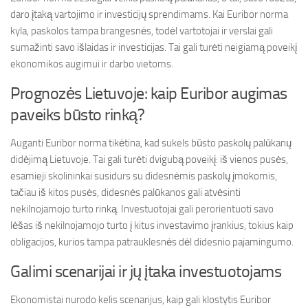
daro įtaką vartojimo ir investicijų sprendimams. Kai Euribor norma
kyla, paskolos tampa brangesnės, todėl vartotojai ir verslai gali
sumažinti savo išlaidas ir investicijas. Tai gali turėti neigiamą poveikį
ekonomikos augimui ir darbo vietoms.
Prognozės Lietuvoje: kaip Euribor augimas
paveiks būsto rinką?
Auganti Euribor norma tikėtina, kad sukels būsto paskolų palūkanų
didėjimą Lietuvoje. Tai gali turėti dvigubą poveikį: iš vienos pusės,
esamieji skolininkai susidurs su didesnėmis paskolų įmokomis,
tačiau iš kitos pusės, didesnės palūkanos gali atvėsinti
nekilnojamojo turto rinką. Investuotojai gali perorientuoti savo
lėšas iš nekilnojamojo turto į kitus investavimo įrankius, tokius kaip
obligacijos, kurios tampa patrauklesnės dėl didesnio pajamingumo.
Galimi scenarijai ir jų įtaka investuotojams
Ekonomistai nurodo kelis scenarijus, kaip gali klostytis Euribor