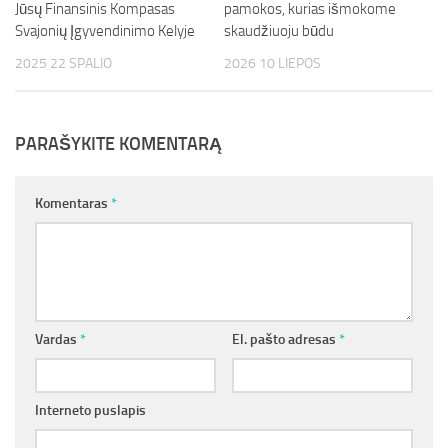
Jūsų Finansinis Kompasas
pamokos, kurias išmokome
Svajonių Įgyvendinimo Kelyje
skaudžiuoju būdu
2025 22 SPALIO
2026 10 LIEPOS
PARAŠYKITE KOMENTARĄ
Komentaras
*
Vardas
*
El. pašto adresas
*
Interneto puslapis