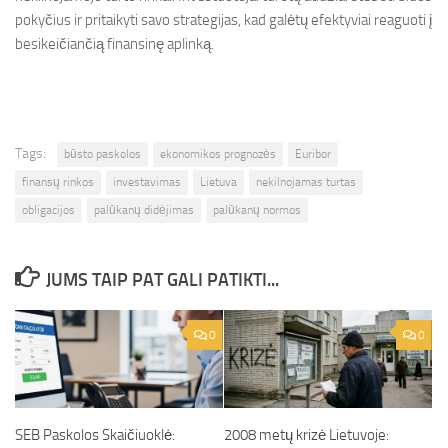
pokyčius ir pritaikyti savo strategijas, kad galėtų efektyviai reaguoti į
besikeičiančią finansinę aplinką.
Tags:
būsto paskolos
ekonomikos prognozės
Euribor
finansų rinkos
investavimas
Lietuva
nekilnojamas turtas
obligacijos
palūkanų didėjimas
palūkanų normos
JUMS TAIP PAT GALI PATIKTI...
0
0
SEB Paskolos Skaičiuoklė:
2008 metų krizė Lietuvoje: