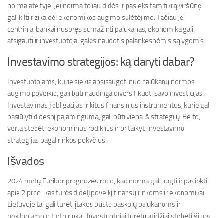
norma ateityje. Jei norma toliau didės ir pasieks tam tikrą viršūnę,
gali kilti rizika dėl ekonomikos augimo sulėtėjimo. Tačiau jei
centriniai bankai nuspręs sumažinti palūkanas, ekonomika gali
atsigauti ir investuotojai galės naudotis palankesnėmis sąlygomis.
Investavimo strategijos: ką daryti dabar?
Investuotojams, kurie siekia apsisaugoti nuo palūkanų normos
augimo poveikio, gali būti naudinga diversifikuoti savo investicijas.
Investavimas į obligacijas ir kitus finansinius instrumentus, kurie gali
pasiūlyti didesnį pajamingumą, gali būti viena iš strategijų. Be to,
verta stebėti ekonominius rodiklius ir pritaikyti investavimo
strategijas pagal rinkos pokyčius.
Išvados
2024 metų Euribor prognozės rodo, kad norma gali augti ir pasiekti
apie 2 proc., kas turės didelį poveikį finansų rinkoms ir ekonomikai.
Lietuvoje tai gali turėti įtakos būsto paskolų palūkanoms ir
nekilnojamojo turto rinkai. Investuotojai turėtų atidžiai stebėti šiuos