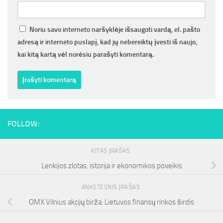
Noriu savo interneto naršyklėje išsaugoti vardą, el. pašto
adresą ir interneto puslapį, kad jų nebereiktų įvesti iš naujo,
kai kitą kartą vėl norėsiu parašyti komentarą.
FOLLOW:
KITAS ĮRAŠAS
Lenkijos zlotas: istorija ir ekonomikos poveikis
ANKSTESNIS ĮRAŠAS
OMX Vilnius akcijų birža: Lietuvos finansų rinkos širdis