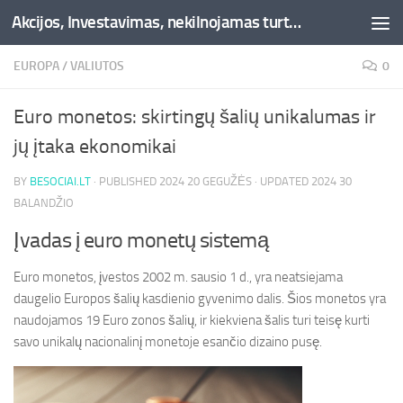
Akcijos, Investavimas, nekilnojamas turtas, kriptovaliutos - Besociai.lt
Skip to content
EUROPA
/
VALIUTOS
0
Euro monetos: skirtingų šalių unikalumas ir
jų įtaka ekonomikai
BY
BESOCIAI.LT
· PUBLISHED
2024 20 GEGUŽĖS
· UPDATED
2024 30
BALANDŽIO
Įvadas į euro monetų sistemą
Euro monetos, įvestos 2002 m. sausio 1 d., yra neatsiejama
daugelio Europos šalių kasdienio gyvenimo dalis. Šios monetos yra
naudojamos 19 Euro zonos šalių, ir kiekviena šalis turi teisę kurti
savo unikalų nacionalinį monetoje esančio dizaino pusę.