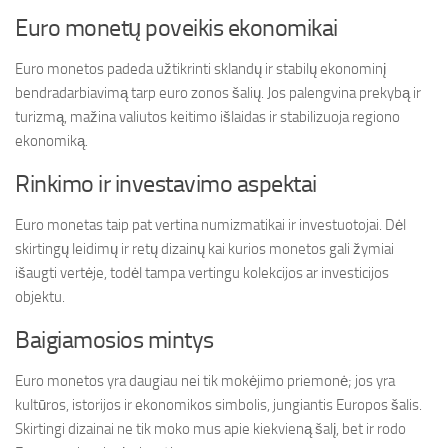
Euro monetų poveikis ekonomikai
Euro monetos padeda užtikrinti sklandų ir stabilų ekonominį
bendradarbiavimą tarp euro zonos šalių. Jos palengvina prekybą ir
turizmą, mažina valiutos keitimo išlaidas ir stabilizuoja regiono
ekonomiką.
Rinkimo ir investavimo aspektai
Euro monetas taip pat vertina numizmatikai ir investuotojai. Dėl
skirtingų leidimų ir retų dizainų kai kurios monetos gali žymiai
išaugti vertėje, todėl tampa vertingu kolekcijos ar investicijos
objektu.
Baigiamosios mintys
Euro monetos yra daugiau nei tik mokėjimo priemonė; jos yra
kultūros, istorijos ir ekonomikos simbolis, jungiantis Europos šalis.
Skirtingi dizainai ne tik moko mus apie kiekvieną šalį, bet ir rodo