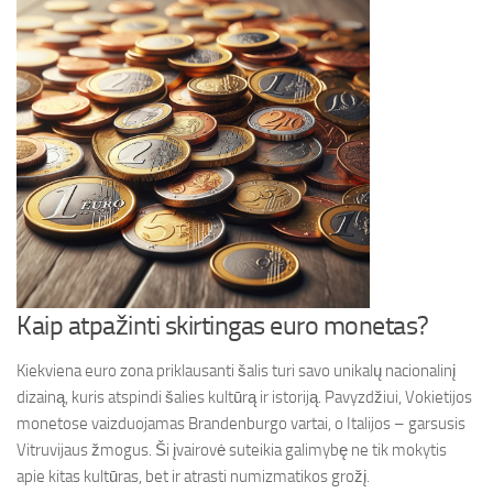
Kaip atpažinti skirtingas euro monetas?
Kiekviena euro zona priklausanti šalis turi savo unikalų nacionalinį
dizainą, kuris atspindi šalies kultūrą ir istoriją. Pavyzdžiui, Vokietijos
monetose vaizduojamas Brandenburgo vartai, o Italijos – garsusis
Vitruvijaus žmogus. Ši įvairovė suteikia galimybę ne tik mokytis
apie kitas kultūras, bet ir atrasti numizmatikos grožį.