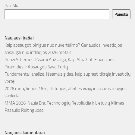
Paieška
Paieška
Naujausi įrašai
Kaip apsaugoti pinigus nuo nuvertėjimo? Geriausios investicijos
apsaugai nuo infliacijos 2026 metais
Ponzi Schemos: Išsami Apžvalga, Kaip Atpažinti Finansines
Piramides ir Apsaugoti Savo Turtą
Fundamentali analizė: Išsamus gidas, kaip suprasti tikrąją investicijų
vertę
2026 metų liepos 16-oji: Istorijos, ateities vizijų ir vasaros magijos
sankirta
MMA 2026: Nauja Era, Technologijų Revoliucija ir Lietuvių Kilimas
Pasaulio Reitinguose
Naujausi komentarai