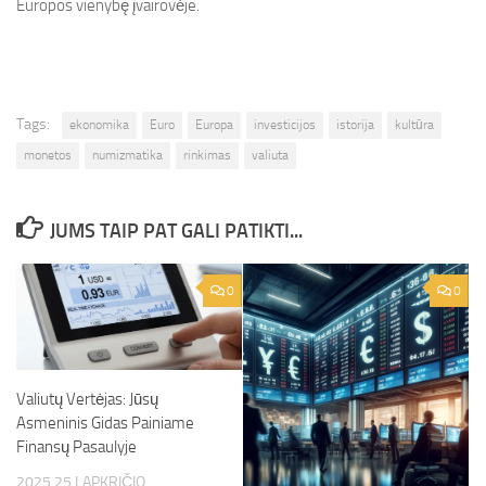
Europos vienybę įvairovėje.
Tags:
ekonomika
Euro
Europa
investicijos
istorija
kultūra
monetos
numizmatika
rinkimas
valiuta
JUMS TAIP PAT GALI PATIKTI...
0
0
Valiutų Vertėjas: Jūsų
Asmeninis Gidas Painiame
Finansų Pasaulyje
2025 25 LAPKRIČIO