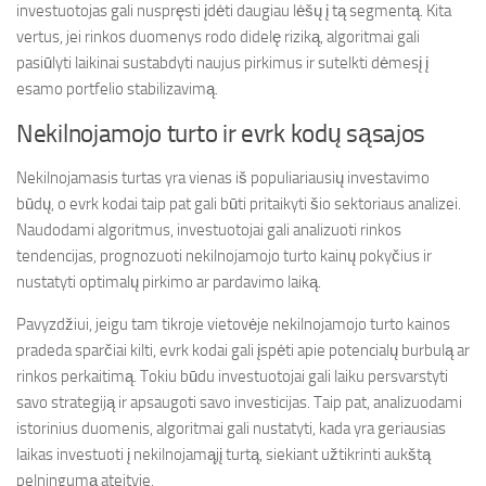
investuotojas gali nuspręsti įdėti daugiau lėšų į tą segmentą. Kita
vertus, jei rinkos duomenys rodo didelę riziką, algoritmai gali
pasiūlyti laikinai sustabdyti naujus pirkimus ir sutelkti dėmesį į
esamo portfelio stabilizavimą.
Nekilnojamojo turto ir evrk kodų sąsajos
Nekilnojamasis turtas yra vienas iš populiariausių investavimo
būdų, o evrk kodai taip pat gali būti pritaikyti šio sektoriaus analizei.
Naudodami algoritmus, investuotojai gali analizuoti rinkos
tendencijas, prognozuoti nekilnojamojo turto kainų pokyčius ir
nustatyti optimalų pirkimo ar pardavimo laiką.
Pavyzdžiui, jeigu tam tikroje vietovėje nekilnojamojo turto kainos
pradeda sparčiai kilti, evrk kodai gali įspėti apie potencialų burbulą ar
rinkos perkaitimą. Tokiu būdu investuotojai gali laiku persvarstyti
savo strategiją ir apsaugoti savo investicijas. Taip pat, analizuodami
istorinius duomenis, algoritmai gali nustatyti, kada yra geriausias
laikas investuoti į nekilnojamąjį turtą, siekiant užtikrinti aukštą
pelningumą ateityje.