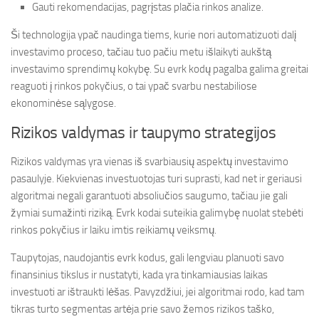
Gauti rekomendacijas, pagrįstas plačia rinkos analize.
Ši technologija ypač naudinga tiems, kurie nori automatizuoti dalį
investavimo proceso, tačiau tuo pačiu metu išlaikyti aukštą
investavimo sprendimų kokybę. Su evrk kodų pagalba galima greitai
reaguoti į rinkos pokyčius, o tai ypač svarbu nestabiliose
ekonominėse sąlygose.
Rizikos valdymas ir taupymo strategijos
Rizikos valdymas yra vienas iš svarbiausių aspektų investavimo
pasaulyje. Kiekvienas investuotojas turi suprasti, kad net ir geriausi
algoritmai negali garantuoti absoliučios saugumo, tačiau jie gali
žymiai sumažinti riziką. Evrk kodai suteikia galimybę nuolat stebėti
rinkos pokyčius ir laiku imtis reikiamų veiksmų.
Taupytojas, naudojantis evrk kodus, gali lengviau planuoti savo
finansinius tikslus ir nustatyti, kada yra tinkamiausias laikas
investuoti ar ištraukti lėšas. Pavyzdžiui, jei algoritmai rodo, kad tam
tikras turto segmentas artėja prie savo žemos rizikos taško,