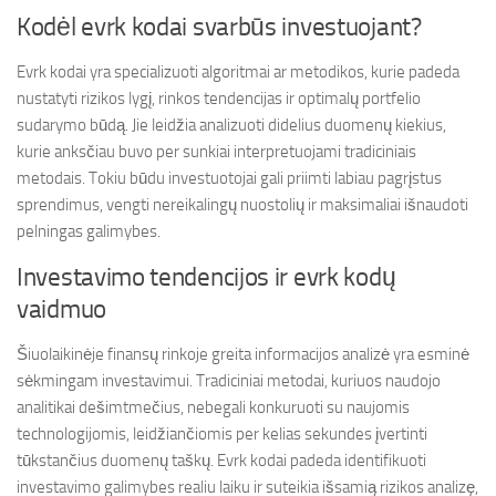
Kodėl evrk kodai svarbūs investuojant?
Evrk kodai yra specializuoti algoritmai ar metodikos, kurie padeda
nustatyti rizikos lygį, rinkos tendencijas ir optimalų portfelio
sudarymo būdą. Jie leidžia analizuoti didelius duomenų kiekius,
kurie anksčiau buvo per sunkiai interpretuojami tradiciniais
metodais. Tokiu būdu investuotojai gali priimti labiau pagrįstus
sprendimus, vengti nereikalingų nuostolių ir maksimaliai išnaudoti
pelningas galimybes.
Investavimo tendencijos ir evrk kodų
vaidmuo
Šiuolaikinėje finansų rinkoje greita informacijos analizė yra esminė
sėkmingam investavimui. Tradiciniai metodai, kuriuos naudojo
analitikai dešimtmečius, nebegali konkuruoti su naujomis
technologijomis, leidžiančiomis per kelias sekundes įvertinti
tūkstančius duomenų taškų. Evrk kodai padeda identifikuoti
investavimo galimybes realiu laiku ir suteikia išsamią rizikos analizę,