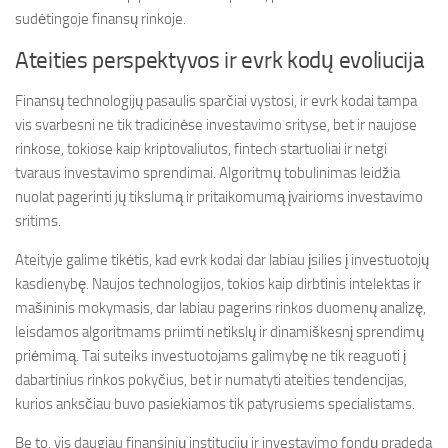
sudėtingoje finansų rinkoje.
Ateities perspektyvos ir evrk kodų evoliucija
Finansų technologijų pasaulis sparčiai vystosi, ir evrk kodai tampa
vis svarbesni ne tik tradicinėse investavimo srityse, bet ir naujose
rinkose, tokiose kaip kriptovaliutos, fintech startuoliai ir netgi
tvaraus investavimo sprendimai. Algoritmų tobulinimas leidžia
nuolat pagerinti jų tikslumą ir pritaikomumą įvairioms investavimo
sritims.
Ateityje galime tikėtis, kad evrk kodai dar labiau įsilies į investuotojų
kasdienybę. Naujos technologijos, tokios kaip dirbtinis intelektas ir
mašininis mokymasis, dar labiau pagerins rinkos duomenų analizę,
leisdamos algoritmams priimti netikslų ir dinamiškesnį sprendimų
priėmimą. Tai suteiks investuotojams galimybę ne tik reaguoti į
dabartinius rinkos pokyčius, bet ir numatyti ateities tendencijas,
kurios anksčiau buvo pasiekiamos tik patyrusiems specialistams.
Be to, vis daugiau finansinių institucijų ir investavimo fondų pradeda