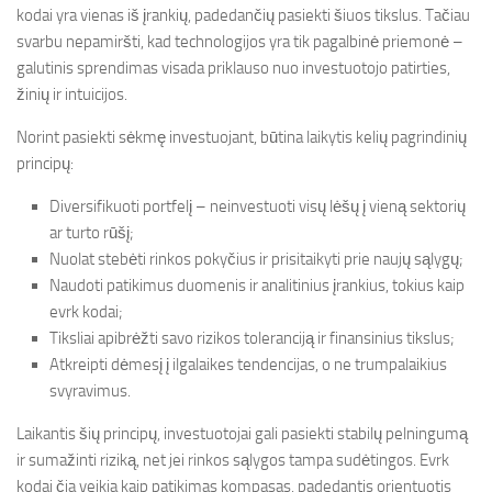
kodai yra vienas iš įrankių, padedančių pasiekti šiuos tikslus. Tačiau
svarbu nepamiršti, kad technologijos yra tik pagalbinė priemonė –
galutinis sprendimas visada priklauso nuo investuotojo patirties,
žinių ir intuicijos.
Norint pasiekti sėkmę investuojant, būtina laikytis kelių pagrindinių
principų:
Diversifikuoti portfelį – neinvestuoti visų lėšų į vieną sektorių
ar turto rūšį;
Nuolat stebėti rinkos pokyčius ir prisitaikyti prie naujų sąlygų;
Naudoti patikimus duomenis ir analitinius įrankius, tokius kaip
evrk kodai;
Tiksliai apibrėžti savo rizikos toleranciją ir finansinius tikslus;
Atkreipti dėmesį į ilgalaikes tendencijas, o ne trumpalaikius
svyravimus.
Laikantis šių principų, investuotojai gali pasiekti stabilų pelningumą
ir sumažinti riziką, net jei rinkos sąlygos tampa sudėtingos. Evrk
kodai čia veikia kaip patikimas kompasas, padedantis orientuotis