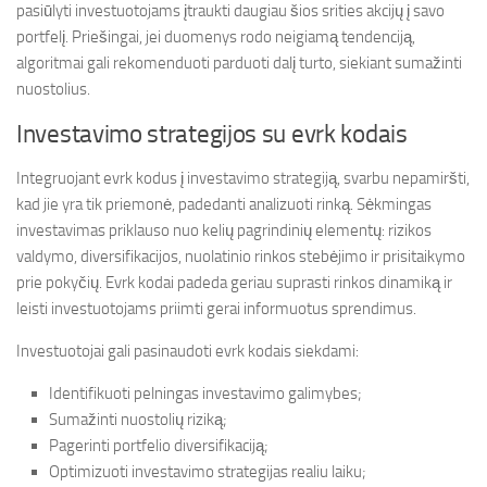
pasiūlyti investuotojams įtraukti daugiau šios srities akcijų į savo
portfelį. Priešingai, jei duomenys rodo neigiamą tendenciją,
algoritmai gali rekomenduoti parduoti dalį turto, siekiant sumažinti
nuostolius.
Investavimo strategijos su evrk kodais
Integruojant evrk kodus į investavimo strategiją, svarbu nepamiršti,
kad jie yra tik priemonė, padedanti analizuoti rinką. Sėkmingas
investavimas priklauso nuo kelių pagrindinių elementų: rizikos
valdymo, diversifikacijos, nuolatinio rinkos stebėjimo ir prisitaikymo
prie pokyčių. Evrk kodai padeda geriau suprasti rinkos dinamiką ir
leisti investuotojams priimti gerai informuotus sprendimus.
Investuotojai gali pasinaudoti evrk kodais siekdami:
Identifikuoti pelningas investavimo galimybes;
Sumažinti nuostolių riziką;
Pagerinti portfelio diversifikaciją;
Optimizuoti investavimo strategijas realiu laiku;