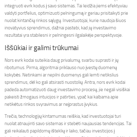
integruoti evrk kodus į savo sistemas. Tai leidžia jiems efektyviau
valdyti portfelius, optimizuoti pelningumą ir geriau prisitaikyti prie
nuolat kintančių rinkos sąlygų. Investuotojai, kurie naudoja šiuos
inovatyvius sprendimus, dažnai pastebi, kad jų investavimo
rezultatai yra stabilesni ir pelningesni ilgalaikėje perspektyvoje.
Iššūkiai ir galimi trūkumai
Nors evrk kodai suteikia daug privalumų, svarbu suprasti ir jų
ribotumus. Pirma, algoritmai priklauso nuo įvestų duomenų
kokybės. Netinkami ar nepilni duomenys gali lemti netikslius
sprendimus, dėl ko gali atsirasti nuostolių. Antra, nors evrk kodai
padeda automatizuoti daug investavimo procesų, jie negali visiškai
pakeisti žmogaus intuicijos ir patirties, ypač kai kalbama apie
netikėtus rinkos svyravimus ar neįprastus įvykius.
Trečia, technologijų kintamumas reiškia, kad investuotojai turi
nuolat atnaujinti savo sistemas ir stebėti naujausias tendencijas. Tai
gali reikalauti papildomų išteklių ir laiko, tačiau investicijos į