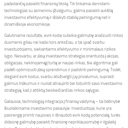
padedančių pasiekti finansinių tikslų. Tik tinkamai derindami
technologijas su asmeniniu įžvalgumu, galima pasiekti aukštą
investavimo efektyvumą ir išlaikyti stabilų pelningumą net ir
dinamiškoje ekonomikoje.
Galutiniame rezultate, evrk kodai suteikia galimybę analizuoti rinkos
duomenis giliau nei kada nors anksčiau, o tai ypač svarbu
investuotojams, siekiantiems efektyvumo ir minimalaus rizikos
lygio. Nesvarbu, ar jūsų investavimo strategija orientuota į akcijas,
obligacijas, nekilnojamąjį turtą ar naujas rinkas, šie algoritmai gali
padėti optimizuoti jūsų sprendimus ir padidinti pelningumą. Todėl,
diegiant evrk kodus, svarbu atsižvelgti į jų privalumus, suprasti
galimus trūkumus ir nuolat atnaujinti bei tobulinti savo investavimo
strategiją, kad ji atitiktų besikeičiančias rinkos sąlygas.
Galiausiai, technologijų integracija į finansų valdymą – tai būtinybė
šiuolaikiniame investavimo pasaulyje. Investuotojai, kurie yra
pasirengę priimti naujoves ir išnaudoti evrk kodų potencialą, turės
didesnę galimybę pasiekti finansinę nepriklausomybę ir ilgalaikį