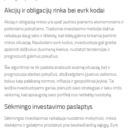
Akcijų ir obligacijų rinka bei evrk kodai
Akcijų ir obligacijų rinkos yra ypač jautrios įvairiems ekonominiams ir
politiniams pokyčiams. Tradiciniai investavimo metodai dažnai
reikalauja daug laiko ir išteklių, kad būtų galima tinkamai įvertinti
rinkos situaciją. Naudodami evrk kodus, investuotojai gali greitai
apdoroti didžiulius duomenų kiekius, nustatyti tendencijas ir
prognozuoti galimus pokyčius.
Šie algoritmai ne tik padeda analizuoti esamą situaciją, bet ir
prognozuoja ateities pokyčius, atsižvelgdami į įvairius veiksnius,
tokius kaip palūkanų normos, infliacija ir geopolitiniai įvykiai. Tai
leidžia investuotojams geriau planuoti savo strategijas ir laiku imtis
veiksmų, kad apsaugotų savo portfelį nuo netikėtų nuostolių.
Sėkmingo investavimo paslaptys
Sėkmingas investavimas reikalauja nuolatinio mokymosi, rinkos
stebėjimo ir gebėjimo prisitaikyti prie besikeičiančių sąlygų. Evrk