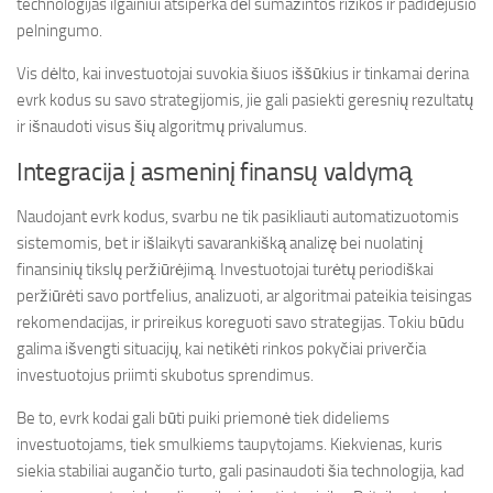
technologijas ilgainiui atsiperka dėl sumažintos rizikos ir padidėjusio
pelningumo.
Vis dėlto, kai investuotojai suvokia šiuos iššūkius ir tinkamai derina
evrk kodus su savo strategijomis, jie gali pasiekti geresnių rezultatų
ir išnaudoti visus šių algoritmų privalumus.
Integracija į asmeninį finansų valdymą
Naudojant evrk kodus, svarbu ne tik pasikliauti automatizuotomis
sistemomis, bet ir išlaikyti savarankišką analizę bei nuolatinį
finansinių tikslų peržiūrėjimą. Investuotojai turėtų periodiškai
peržiūrėti savo portfelius, analizuoti, ar algoritmai pateikia teisingas
rekomendacijas, ir prireikus koreguoti savo strategijas. Tokiu būdu
galima išvengti situacijų, kai netikėti rinkos pokyčiai priverčia
investuotojus priimti skubotus sprendimus.
Be to, evrk kodai gali būti puiki priemonė tiek dideliems
investuotojams, tiek smulkiems taupytojams. Kiekvienas, kuris
siekia stabiliai augančio turto, gali pasinaudoti šia technologija, kad