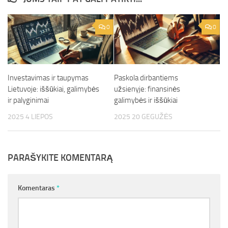
0
0
Investavimas ir taupymas
Paskola dirbantiems
Lietuvoje: iššūkiai, galimybės
užsienyje: finansinės
ir palyginimai
galimybės ir iššūkiai
2025 4 LIEPOS
2025 20 GEGUŽĖS
PARAŠYKITE KOMENTARĄ
Komentaras
*