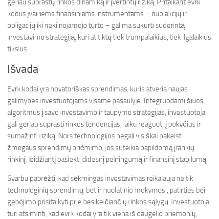
geriau suprastų rinkos dinamiką ir įvertintų riziką. Pritaikant evrk
kodus įvairiems finansiniams instrumentams – nuo akcijų ir
obligacijų iki nekilnojamojo turto – galima sukurti suderintą
investavimo strategiją, kuri atitiktų tiek trumpalaikius, tiek ilgalaikius
tikslus.
Išvada
Evrk kodai yra novatoriškas sprendimas, kuris atveria naujas
galimybes investuotojams visame pasaulyje. Integruodami šiuos
algoritmus į savo investavimo ir taupymo strategijas, investuotojai
gali geriau suprasti rinkos tendencijas, laiku reaguoti į pokyčius ir
sumažinti riziką. Nors technologijos negali visiškai pakeisti
žmogaus sprendimų priėmimo, jos suteikia papildomą įrankių
rinkinį, leidžiantį pasiekti didesnį pelningumą ir finansinį stabilumą.
Svarbu pabrėžti, kad sėkmingas investavimas reikalauja ne tik
technologinių sprendimų, bet ir nuolatinio mokymosi, patirties bei
gebėjimo prisitaikyti prie besikeičiančių rinkos sąlygų. Investuotojai
turi atsiminti, kad evrk kodai yra tik viena iš daugelio priemonių,