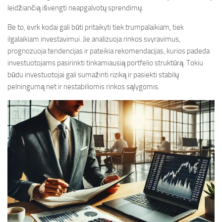
leidžiančią išvengti neapgalvotų sprendimų.
Be to, evrk kodai gali būti pritaikyti tiek trumpalaikiam, tiek
ilgalaikiam investavimui. Jie analizuoja rinkos svyravimus,
prognozuoja tendencijas ir pateikia rekomendacijas, kurios padeda
investuotojams pasirinkti tinkamiausią portfelio struktūrą. Tokiu
būdu investuotojai gali sumažinti riziką ir pasiekti stabilų
pelningumą net ir nestabiliomis rinkos sąlygomis.