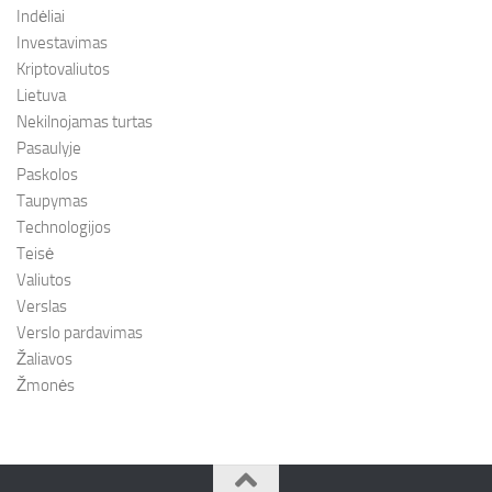
Indėliai
Investavimas
Kriptovaliutos
Lietuva
Nekilnojamas turtas
Pasaulyje
Paskolos
Taupymas
Technologijos
Teisė
Valiutos
Verslas
Verslo pardavimas
Žaliavos
Žmonės