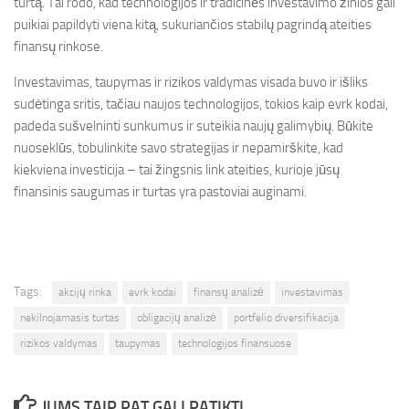
turtą. Tai rodo, kad technologijos ir tradicinės investavimo žinios gali
puikiai papildyti viena kitą, sukuriančios stabilų pagrindą ateities
finansų rinkose.
Investavimas, taupymas ir rizikos valdymas visada buvo ir išliks
sudėtinga sritis, tačiau naujos technologijos, tokios kaip evrk kodai,
padeda sušvelninti sunkumus ir suteikia naujų galimybių. Būkite
nuoseklūs, tobulinkite savo strategijas ir nepamirškite, kad
kiekviena investicija – tai žingsnis link ateities, kurioje jūsų
finansinis saugumas ir turtas yra pastoviai auginami.
Tags:
akcijų rinka
evrk kodai
finansų analizė
investavimas
nekilnojamasis turtas
obligacijų analizė
portfelio diversifikacija
rizikos valdymas
taupymas
technologijos finansuose
JUMS TAIP PAT GALI PATIKTI...