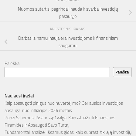
KITAS ĮRAŠAS
Nuomos sutartis: pagrindai, nauda ir svarba investicijų
pasaulyje
ANKSTESNIS ĮRAŠAS
Darbas iš namų: nauja era investicijoms ir finansiniam
saugumui
Paieška
Paieška
Naujausi įrašai
Kaip apsaugoti pinigus nuo nuvertėjimo? Geriausios investicijos
apsaugai nuo infliacijos 2026 metais
Ponzi Schemos: Išsami Apžvalga, Kaip Atpažinti Finansines
Piramides ir Apsaugoti Savo Turtą
Fundamentali analizė: Išsamus gidas, kaip suprasti tikrąją investicijų