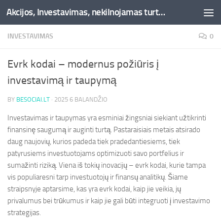
Akcijos, Investavimas, nekilnojamas turtas, kriptovaliutos - Besociai.lt
Skip to content
INVESTAVIMAS
0
Evrk kodai – modernus požiūris į
investavimą ir taupymą
BY
BESOCIAI.LT
·
2025 6 BALANDŽIO
Investavimas ir taupymas yra esminiai žingsniai siekiant užtikrinti
finansinę saugumą ir auginti turtą. Pastaraisiais metais atsirado
daug naujovių, kurios padeda tiek pradedantiesiems, tiek
patyrusiems investuotojams optimizuoti savo portfelius ir
sumažinti riziką. Viena iš tokių inovacijų – evrk kodai, kurie tampa
vis populiaresni tarp investuotojų ir finansų analitikų. Šiame
straipsnyje aptarsime, kas yra evrk kodai, kaip jie veikia, jų
privalumus bei trūkumus ir kaip jie gali būti integruoti į investavimo
strategijas.