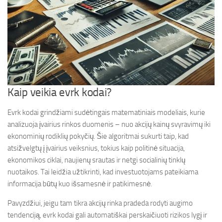
Kaip veikia evrk kodai?
Evrk kodai grindžiami sudėtingais matematiniais modeliais, kurie
analizuoja įvairius rinkos duomenis – nuo akcijų kainų svyravimų iki
ekonominių rodiklių pokyčių. Šie algoritmai sukurti taip, kad
atsižvelgtų į įvairius veiksnius, tokius kaip politinė situacija,
ekonomikos ciklai, naujienų srautas ir netgi socialinių tinklų
nuotaikos. Tai leidžia užtikrinti, kad investuotojams pateikiama
informacija būtų kuo išsamesnė ir patikimesnė.
Pavyzdžiui, jeigu tam tikra akcijų rinka pradeda rodyti augimo
tendenciją, evrk kodai gali automatiškai perskaičiuoti rizikos lygį ir