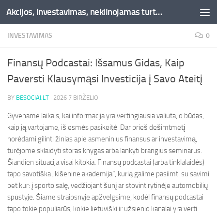
Akcijos, Investavimas, nekilnojamas turtas, kriptovaliutos - Besociai.lt
Skip to content
INVESTAVIMAS
0
Finansų Podcastai: Išsamus Gidas, Kaip
Paversti Klausymąsi Investicija į Savo Ateitį
BY
BESOCIAI.LT
·
2026 7 BIRŽELIO
Gyvename laikais, kai informacija yra vertingiausia valiuta, o būdas,
kaip ją vartojame, iš esmės pasikeitė. Dar prieš dešimtmetį
norėdami gilinti žinias apie asmeninius finansus ar investavimą,
turėjome sklaidyti storas knygas arba lankyti brangius seminarus.
Šiandien situacija visai kitokia. Finansų podcastai (arba tinklalaidės)
tapo savotiška „kišenine akademija“, kurią galime pasiimti su savimi
bet kur: į sporto salę, vedžiojant šunį ar stovint rytinėje automobilių
spūstyje. Šiame straipsnyje apžvelgsime, kodėl finansų podcastai
tapo tokie populiarūs, kokie lietuviški ir užsienio kanalai yra verti