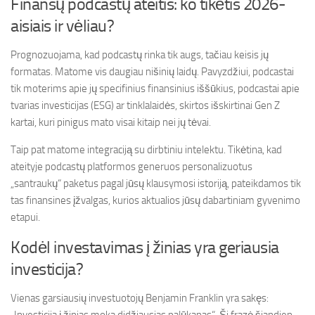
Finansų podcastų ateitis: ko tikėtis 2026-
aisiais ir vėliau?
Prognozuojama, kad podcastų rinka tik augs, tačiau keisis jų
formatas. Matome vis daugiau nišinių laidų. Pavyzdžiui, podcastai
tik moterims apie jų specifinius finansinius iššūkius, podcastai apie
tvarias investicijas (ESG) ar tinklalaidės, skirtos išskirtinai Gen Z
kartai, kuri pinigus mato visai kitaip nei jų tėvai.
Taip pat matome integraciją su dirbtiniu intelektu. Tikėtina, kad
ateityje podcastų platformos generuos personalizuotus
„santraukų“ paketus pagal jūsų klausymosi istoriją, pateikdamos tik
tas finansines įžvalgas, kurios aktualios jūsų dabartiniam gyvenimo
etapui.
Kodėl investavimas į žinias yra geriausia
investicija?
Vienas garsiausių investuotojų Benjamin Franklin yra sakęs: