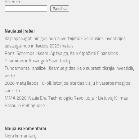
Paieška
Paieška
Naujausi įrašai
Kaip apsaugoti pinigus nuo nuvertėjimo? Geriausios investicijos
apsaugai nuo infliacijos 2026 metais
Ponzi Schemos: Išsami Apžvalga, Kaip Atpažinti Finansines
Piramides ir Apsaugoti Savo Turtą
Fundamentali analizė: Išsamus gidas, kaip suprasti tikrąją investicijų
vertę
2026 metų liepos 16-oji: Istorijos, ateities vizijų ir vasaros magijos
sankirta
MMA 2026: Nauja Era, Technologijų Revoliucija ir Lietuvių Kilimas
Pasaulio Reitinguose
Naujausi komentarai
Nėra komentarų.