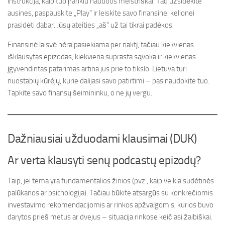
instrukcija, kaip tuo įrankiu naudotis meistriškai. Tad užsidėkite
ausines, paspauskite „Play“ ir leiskite savo finansinei kelionei
prasidėti dabar. Jūsų ateities „aš“ už tai tikrai padėkos.
Finansinė laisvė nėra pasiekiama per naktį, tačiau kiekvienas
išklausytas epizodas, kiekviena suprasta sąvoka ir kiekvienas
įgyvendintas patarimas artina jus prie to tikslo. Lietuva turi
nuostabių kūrėjų, kurie dalijasi savo patirtimi – pasinaudokite tuo.
Tapkite savo finansų šeimininku, o ne jų vergu.
Dažniausiai užduodami klausimai (DUK)
Ar verta klausyti senų podcastų epizodų?
Taip, jei tema yra fundamentalios žinios (pvz., kaip veikia sudėtinės
palūkanos ar psichologija). Tačiau būkite atsargūs su konkrečiomis
investavimo rekomendacijomis ar rinkos apžvalgomis, kurios buvo
darytos prieš metus ar dvejus – situacija rinkose keičiasi žaibiškai.