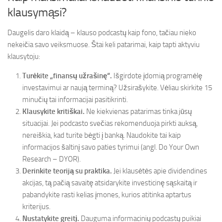
klausymąsi?
Daugelis daro klaidą – klauso podcastų kaip fono, tačiau nieko
nekeičia savo veiksmuose. Štai keli patarimai, kaip tapti aktyviu
klausytoju:
Turėkite „finansų užrašinę“.
Išgirdote įdomią programėlę
investavimui ar naują terminą? Užsirašykite. Vėliau skirkite 15
minučių tai informacijai pasitikrinti.
Klausykite kritiškai.
Ne kiekvienas patarimas tinka jūsų
situacijai. Jei podcasto svečias rekomenduoja pirkti auksą,
nereiškia, kad turite bėgti į banką. Naudokite tai kaip
informacijos šaltinį savo paties tyrimui (angl. Do Your Own
Research – DYOR).
Derinkite teoriją su praktika.
Jei klausėtės apie dividendines
akcijas, tą pačią savaitę atsidarykite investicinę sąskaitą ir
pabandykite rasti kelias įmones, kurios atitinka aptartus
kriterijus.
Nustatykite greitį.
Dauguma informacinių podcastų puikiai