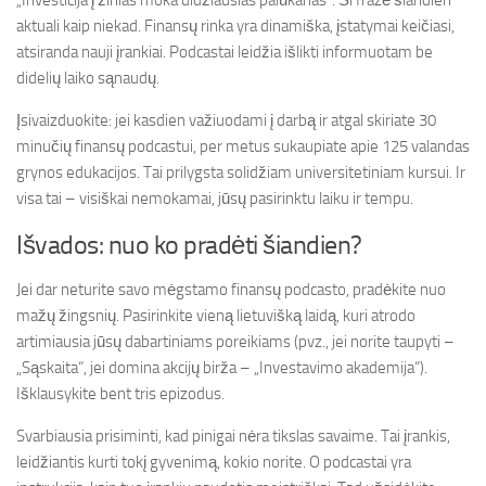
„Investicija į žinias moka didžiausias palūkanas“. Ši frazė šiandien
aktuali kaip niekad. Finansų rinka yra dinamiška, įstatymai keičiasi,
atsiranda nauji įrankiai. Podcastai leidžia išlikti informuotam be
didelių laiko sąnaudų.
Įsivaizduokite: jei kasdien važiuodami į darbą ir atgal skiriate 30
minučių finansų podcastui, per metus sukaupiate apie 125 valandas
grynos edukacijos. Tai prilygsta solidžiam universitetiniam kursui. Ir
visa tai – visiškai nemokamai, jūsų pasirinktu laiku ir tempu.
Išvados: nuo ko pradėti šiandien?
Jei dar neturite savo mėgstamo finansų podcasto, pradėkite nuo
mažų žingsnių. Pasirinkite vieną lietuvišką laidą, kuri atrodo
artimiausia jūsų dabartiniams poreikiams (pvz., jei norite taupyti –
„Sąskaita“, jei domina akcijų birža – „Investavimo akademija“).
Išklausykite bent tris epizodus.
Svarbiausia prisiminti, kad pinigai nėra tikslas savaime. Tai įrankis,
leidžiantis kurti tokį gyvenimą, kokio norite. O podcastai yra