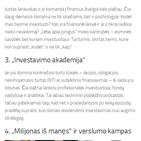
Justas Janauskas ir jo komanda į finansus žvelgia kiek plačiau. Čia
daug dėmesio skiriama ne tik skaičiams, bet ir psichologijai. Kodėl
mes bijome investuoti? Kas yra finansinė laisvė ir ar ji tikrai reiškia
nieko neveikimą? „Lėtai apie pinigus“ moko kantrybės – esminės
savybės bet kuriam investuotojui. Tai turinis, skirtas tiems, kurie
nori suprasti „kodėl“, o ne tik „kaip“.
3. „Investavimo akademija“
Jei jus domina konkrečios turto klasės – akcijos, obligacijos,
nekilnojamasis turtas (NT) ar sutelktinis finansavimas – ši laida yra
lobynas. Čia dažnai lankosi profesionalūs investuotojai, fondų
valdytojai ir analitikai. Tai labiau techninio pobūdžio podcastas,
tačiau pateikiamas taip, kad net ir pradedantysis po kelių epizodų
pradėtų suprasti, kuo skiriasi dividendinis investavimas nuo augimo
strategijų.
4. „Milijonas iš manęs“ ir verslumo kampas