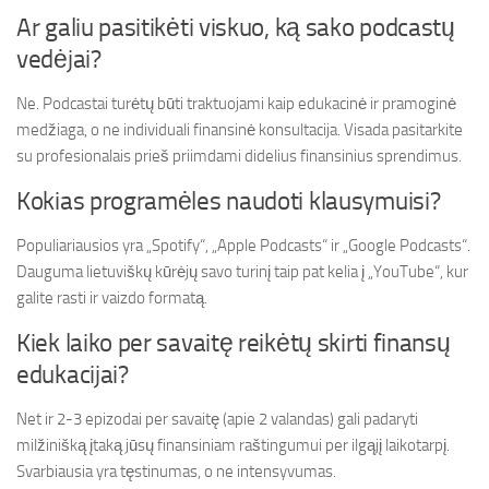
Ar galiu pasitikėti viskuo, ką sako podcastų
vedėjai?
Ne. Podcastai turėtų būti traktuojami kaip edukacinė ir pramoginė
medžiaga, o ne individuali finansinė konsultacija. Visada pasitarkite
su profesionalais prieš priimdami didelius finansinius sprendimus.
Kokias programėles naudoti klausymuisi?
Populiariausios yra „Spotify“, „Apple Podcasts“ ir „Google Podcasts“.
Dauguma lietuviškų kūrėjų savo turinį taip pat kelia į „YouTube“, kur
galite rasti ir vaizdo formatą.
Kiek laiko per savaitę reikėtų skirti finansų
edukacijai?
Net ir 2-3 epizodai per savaitę (apie 2 valandas) gali padaryti
milžinišką įtaką jūsų finansiniam raštingumui per ilgąjį laikotarpį.
Svarbiausia yra tęstinumas, o ne intensyvumas.