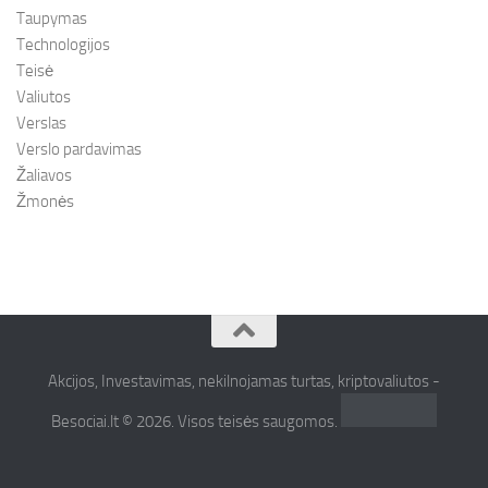
Taupymas
Technologijos
Teisė
Valiutos
Verslas
Verslo pardavimas
Žaliavos
Žmonės
Akcijos, Investavimas, nekilnojamas turtas, kriptovaliutos -
Besociai.lt © 2026. Visos teisės saugomos.