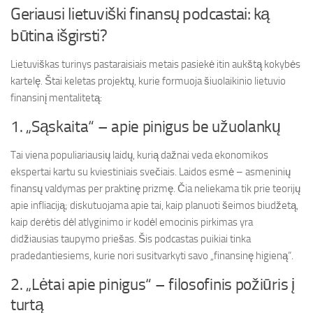
Geriausi lietuviški finansų podcastai: ką
būtina išgirsti?
Lietuviškas turinys pastaraisiais metais pasiekė itin aukštą kokybės
kartelę. Štai keletas projektų, kurie formuoja šiuolaikinio lietuvio
finansinį mentalitetą:
1. „Sąskaita“ – apie pinigus be užuolankų
Tai viena populiariausių laidų, kurią dažnai veda ekonomikos
ekspertai kartu su kviestiniais svečiais. Laidos esmė – asmeninių
finansų valdymas per praktinę prizmę. Čia neliekama tik prie teorijų
apie infliaciją; diskutuojama apie tai, kaip planuoti šeimos biudžetą,
kaip derėtis dėl atlyginimo ir kodėl emocinis pirkimas yra
didžiausias taupymo priešas. Šis podcastas puikiai tinka
pradedantiesiems, kurie nori susitvarkyti savo „finansinę higieną“.
2. „Lėtai apie pinigus“ – filosofinis požiūris į
turtą