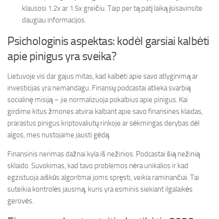
klausosi 1.2x ar 1.5x greičiu. Taip per tą patį laiką įsisavinsite
daugiau informacijos.
Psichologinis aspektas: kodėl garsiai kalbėti
apie pinigus yra sveika?
Lietuvoje vis dar gajus mitas, kad kalbėti apie savo atlyginimą ar
investicijas yra nemandagu. Finansų podcastai atlieka svarbią
socialinę misiją – jie normalizuoja pokalbius apie pinigus. Kai
girdime kitus žmones atvirai kalbant apie savo finansines klaidas,
prarastus pinigus kriptovaliutų rinkoje ar sėkmingas derybas dėl
algos, mes nustojame jausti gėdą.
Finansinis nerimas dažnai kyla iš nežinios. Podcastai šią nežinią
sklaido. Suvokimas, kad tavo problemos nėra unikalios ir kad
egzistuoja aiškūs algoritmai joms spręsti, veikia raminančiai. Tai
suteikia kontrolės jausmą, kuris yra esminis siekiant ilgalaikės
gerovės.