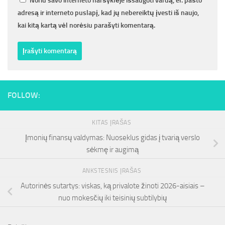
Noriu savo interneto naršyklėje išsaugoti vardą, el. pašto
adresą ir interneto puslapį, kad jų nebereiktų įvesti iš naujo,
kai kitą kartą vėl norėsiu parašyti komentarą.
FOLLOW:
KITAS ĮRAŠAS
Įmonių finansų valdymas: Nuoseklus gidas į tvarią verslo
sėkmę ir augimą
ANKSTESNIS ĮRAŠAS
Autorinės sutartys: viskas, ką privalote žinoti 2026-aisiais –
nuo mokesčių iki teisinių subtilybių