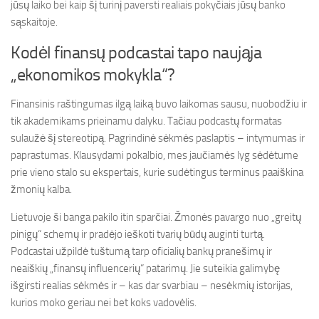
jūsų laiko bei kaip šį turinį paversti realiais pokyčiais jūsų banko
sąskaitoje.
Kodėl finansų podcastai tapo naująja
„ekonomikos mokykla“?
Finansinis raštingumas ilgą laiką buvo laikomas sausu, nuobodžiu ir
tik akademikams prieinamu dalyku. Tačiau podcastų formatas
sulaužė šį stereotipą. Pagrindinė sėkmės paslaptis – intymumas ir
paprastumas. Klausydami pokalbio, mes jaučiamės lyg sėdėtume
prie vieno stalo su ekspertais, kurie sudėtingus terminus paaiškina
žmonių kalba.
Lietuvoje ši banga pakilo itin sparčiai. Žmonės pavargo nuo „greitų
pinigų“ schemų ir pradėjo ieškoti tvarių būdų auginti turtą.
Podcastai užpildė tuštumą tarp oficialių bankų pranešimų ir
neaiškių „finansų influencerių“ patarimų. Jie suteikia galimybę
išgirsti realias sėkmės ir – kas dar svarbiau – nesėkmių istorijas,
kurios moko geriau nei bet koks vadovėlis.