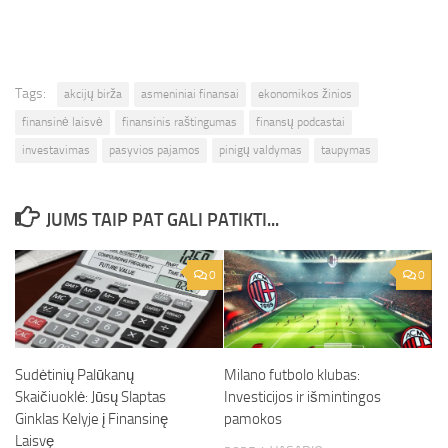
Tags:
akcijų birža
asmeniniai finansai
ekonomikos žinios
finansinė laisvė
finansinis raštingumas
finansų podcastai
investavimas
pasyvios pajamos
pinigų valdymas
taupymas
JUMS TAIP PAT GALI PATIKTI...
0
0
Sudėtinių Palūkanų
Milano futbolo klubas:
Skaičiuoklė: Jūsų Slaptas
Investicijos ir išmintingos
Ginklas Kelyje į Finansinę
pamokos
Laisvę