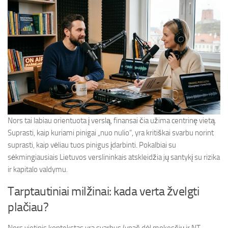
Nors tai labiau orientuota į verslą, finansai čia užima centrinę vietą.
Suprasti, kaip kuriami pinigai „nuo nulio“, yra kritiškai svarbu norint
suprasti, kaip vėliau tuos pinigus įdarbinti. Pokalbiai su
sėkmingiausiais Lietuvos verslininkais atskleidžia jų santykį su rizika
ir kapitalo valdymu.
Tarptautiniai milžinai: kada verta žvelgti
plačiau?