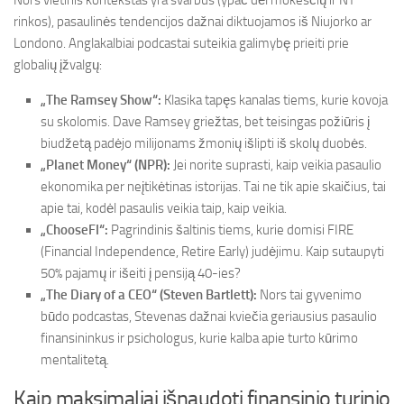
Nors vietinis kontekstas yra svarbus (ypač dėl mokesčių ir NT
rinkos), pasaulinės tendencijos dažnai diktuojamos iš Niujorko ar
Londono. Anglakalbiai podcastai suteikia galimybę prieiti prie
globalių įžvalgų:
„The Ramsey Show“:
Klasika tapęs kanalas tiems, kurie kovoja
su skolomis. Dave Ramsey griežtas, bet teisingas požiūris į
biudžetą padėjo milijonams žmonių išlipti iš skolų duobės.
„Planet Money“ (NPR):
Jei norite suprasti, kaip veikia pasaulio
ekonomika per neįtikėtinas istorijas. Tai ne tik apie skaičius, tai
apie tai, kodėl pasaulis veikia taip, kaip veikia.
„ChooseFI“:
Pagrindinis šaltinis tiems, kurie domisi FIRE
(Financial Independence, Retire Early) judėjimu. Kaip sutaupyti
50% pajamų ir išeiti į pensiją 40-ies?
„The Diary of a CEO“ (Steven Bartlett):
Nors tai gyvenimo
būdo podcastas, Stevenas dažnai kviečia geriausius pasaulio
finansininkus ir psichologus, kurie kalba apie turto kūrimo
mentalitetą.
Kaip maksimaliai išnaudoti finansinio turinio