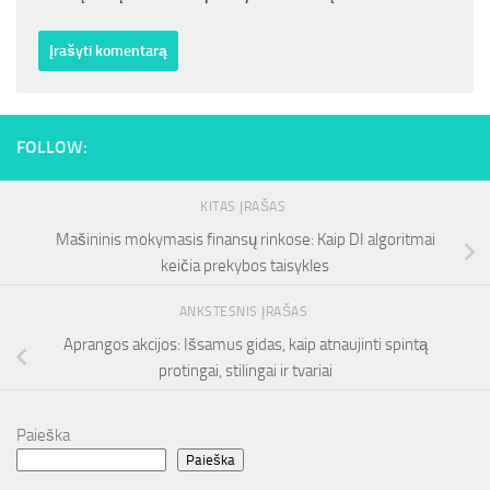
FOLLOW:
KITAS ĮRAŠAS
Mašininis mokymasis finansų rinkose: Kaip DI algoritmai
keičia prekybos taisykles
ANKSTESNIS ĮRAŠAS
Aprangos akcijos: Išsamus gidas, kaip atnaujinti spintą
protingai, stilingai ir tvariai
Paieška
Paieška