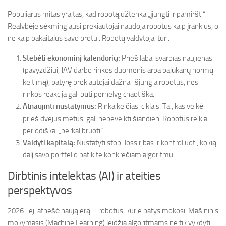
Populiarus mitas yra tas, kad robotą užtenka „įjungti ir pamiršti“.
Realybėje sėkmingiausi prekiautojai naudoja robotus kaip įrankius, o
ne kaip pakaitalus savo protui. Robotų valdytojai turi:
Stebėti ekonominį kalendorių:
Prieš labai svarbias naujienas
(pavyzdžiui, JAV darbo rinkos duomenis arba palūkanų normų
keitimą), patyrę prekiautojai dažnai išjungia robotus, nes
rinkos reakcija gali būti pernelyg chaotiška.
Atnaujinti nustatymus:
Rinka keičiasi ciklais. Tai, kas veikė
prieš dvejus metus, gali nebeveikti šiandien. Robotus reikia
periodiškai „perkalibruoti“.
Valdyti kapitalą:
Nustatyti stop-loss ribas ir kontroliuoti, kokią
dalį savo portfelio patikite konkrečiam algoritmui.
Dirbtinis intelektas (AI) ir ateities
perspektyvos
2026-ieji atnešė naują erą – robotus, kurie patys mokosi. Mašininis
mokymasis (Machine Learning) leidžia algoritmams ne tik vykdyti