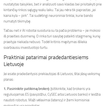
nustatytas taisykles, bet ir analizuoti savo klaidas bei prisitaikyti prie
kintančių rinkos sąlygų realiu laiku. Tai jau nėra tik paprastas „jei
kaina kyla – pirk“. Tai sudėtingi neuroniniai tinklai, kurie bando
numatyti tikimybę.
Tačiau net ir AI robotai susiduria su ta pačia problema – jie mokosi
iš praeities duomenų. O rinka turi savybę pateikti staigmenų, kurių
praeityje niekada nebuvo. Todėl kritinis mąstymas išlieka
svarbiausiu investuotojo turtu.
Praktiniai patarimai pradedantiesiems
Lietuvoje
Jei esate pradedantysis prekiautojas iš Lietuvos, štai jūsų veiksmų
planas:
1. Pasirinkite patikimą brokerį:
Įsitikinkite, kad brokeris yra
reguliuojamas ES (pavyzdžiui, CySEC arba Lietuvos banko) ir leidžia
naudoti robotus. Maži vėlavimai (latency) ir žemi komisiniai
mokesčiai yra prioritetas.