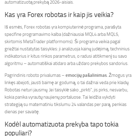
automatizuotą prekybą 2026-aisiais.
Kas yra Forex robotas ir kaip jis veikia?
Iš esmės, Forex robotas yra kompiuterinė programa, parašyta
specifine programavimo kalba (dažniausiai MQL4 arba MQL5,
skirtomis MetaTrader platformoms). Ši programa veikia pagal
griežtai nustatytas taisykles: ji analizuoja kainų judėjimą, techninius
indikatorius ir kitus rinkos parametrus, o radusi atitikmenį su savo
algoritmu – automatiškai atidaro arba uždaro prekybos sandorius.
Pagrindinis roboto privalumas –
emocijų pašalinimas
. Žmogus yra
linkęs abejoti, jausti baimę ar godumą, o tai dažnai veda prie klaidų.
Robotas neturi jausmų. Jei taisyklė sako „pirkti“, jis pirks, nesvarbu,
kokia panika vyrautų naujienų portaluose. Tai leidžia vykdyti
strategiją su matematiniu tikslumu 24 valandas per parą, penkias
dienas per savaitę.
Kodėl automatizuota prekyba tapo tokia
populiari?