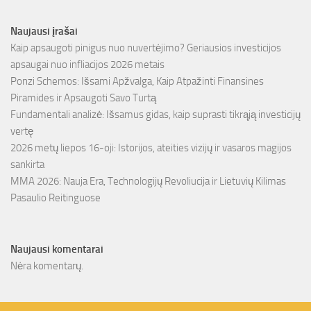
Naujausi įrašai
Kaip apsaugoti pinigus nuo nuvertėjimo? Geriausios investicijos
apsaugai nuo infliacijos 2026 metais
Ponzi Schemos: Išsami Apžvalga, Kaip Atpažinti Finansines
Piramides ir Apsaugoti Savo Turtą
Fundamentali analizė: Išsamus gidas, kaip suprasti tikrąją investicijų
vertę
2026 metų liepos 16-oji: Istorijos, ateities vizijų ir vasaros magijos
sankirta
MMA 2026: Nauja Era, Technologijų Revoliucija ir Lietuvių Kilimas
Pasaulio Reitinguose
Naujausi komentarai
Nėra komentarų.