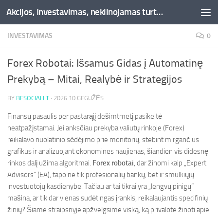
Akcijos, Investavimas, nekilnojamas turtas, kriptovaliutos - Besociai.lt
Skip to content
INVESTAVIMAS
0
Forex Robotai: Išsamus Gidas į Automatinę
Prekybą – Mitai, Realybė ir Strategijos
BY
BESOCIAI.LT
·
2026 10 GEGUŽĖS
Finansų pasaulis per pastarąjį dešimtmetį pasikeitė
neatpažįstamai. Jei anksčiau prekyba valiutų rinkoje (Forex)
reikalavo nuolatinio sėdėjimo prie monitorių, stebint mirgančius
grafikus ir analizuojant ekonomines naujienas, šiandien vis didesnę
rinkos dalį užima algoritmai.
Forex robotai
, dar žinomi kaip „Expert
Advisors“ (EA), tapo ne tik profesionalių bankų, bet ir smulkiųjų
investuotojų kasdienybe. Tačiau ar tai tikrai yra „lengvų pinigų“
mašina, ar tik dar vienas sudėtingas įrankis, reikalaujantis specifinių
žinių? Šiame straipsnyje apžvelgsime viską, ką privalote žinoti apie