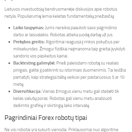
Lietuvos investuotojų bendruomenėje diskusijos apie robotus
netyla. Populiarumą lemia keletas fundamentalių priežasčių:
Laiko taupymas:
Jums nereikia paaukoti savo pagrindinio
darbo ar laisvalaikio. Robotas atlieka juodą darbą už jus.
Prekybos greitis:
Algoritmai reaguoja į rinkos pokyčius per
milisekundes. Žmogui fiziškai neįmanoma taip greitai įvykdyti
sandorio vos pasikeitus kainai.
Backtesting galimybė:
Prieš paleisdami robotą su realiais
pinigais, galite jį patikrinti su istoriniais duomenimis. Tai leidžia
pamatyti, kaip strategija būtų veikusi per pastaruosius 5 ar 10
metų.
Diversifikacija:
Vienas žmogus vienu metu gali stebėti tik
kelias valiutų poras. Robotas gali vienu metu analizuoti
dešimtis grafikų ir skirtingų laiko intervalų.
Pagrindiniai Forex robotų tipai
Ne visi robotai yra sukurti vienodai. Priklausomai nuo algoritme