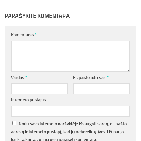
PARAŠYKITE KOMENTARĄ
Komentaras
*
Vardas
*
El. pašto adresas
*
Interneto puslapis
Noriu savo interneto naršyklėje išsaugoti vardą, el. pašto
adresą ir interneto puslapį, kad jų nebereiktų įvesti iš naujo,
kai kitą kartą vėl norėsiu parašyti komentarą.