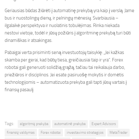
Geriausias būdas žiūrėti į automatinę prekybą yra kaip į verslą. Jame
bus ir nuostolingų dienų, ir pelningų mėnesių. Svarbiausia –
ilgalaikė perspektyva ir nuolatinis tobulėjimas. Rinka niekada
nestovi vietoje, todėl ir jūsų požiūris į algoritminę prekybą turi būti
dinamiškas ir atsakingas.
Pabaigai verta prisiminti seną investuotojų taisyklę: „Jei kažkas
skamba per gerai, kad būtų tiesa, greičiausiai taip ir yra“. Forex
robotai gali generuoti solidžią grąžą, tačiau tai reikalauja darbo,
priežiūros ir disciplinos. Jei esate pasiruošę mokytis ir domėtis
technologijomis – automatizuota prekyba gali tapti jūsų vartais į
finansų pasaulį.
Tags:
algoritmų prekyba
automatinė prekyba
Expert Advisors
finansų valdymas
Forex robotai
investavimo strategijos
MetaTrader