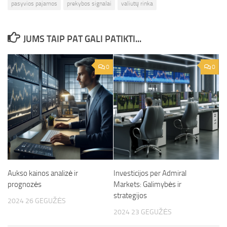
pasyvios pajamos
prekybos signalai
valiutų rinka
JUMS TAIP PAT GALI PATIKTI...
0
0
Aukso kainos analizė ir
Investicijos per Admiral
prognozės
Markets: Galimybės ir
strategijos
2024 26 GEGUŽĖS
2024 23 GEGUŽĖS