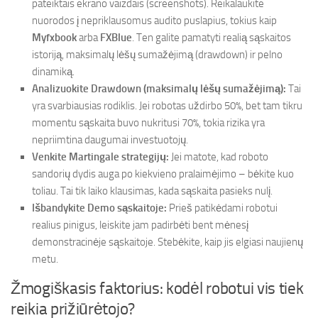
pateiktais ekrano vaizdais (screenshots). Reikalaukite
nuorodos į nepriklausomus audito puslapius, tokius kaip
Myfxbook
arba
FXBlue
. Ten galite pamatyti realią sąskaitos
istoriją, maksimalų lėšų sumažėjimą (drawdown) ir pelno
dinamiką.
Analizuokite Drawdown (maksimalų lėšų sumažėjimą):
Tai
yra svarbiausias rodiklis. Jei robotas uždirbo 50%, bet tam tikru
momentu sąskaita buvo nukritusi 70%, tokia rizika yra
nepriimtina daugumai investuotojų.
Venkite Martingale strategijų:
Jei matote, kad roboto
sandorių dydis auga po kiekvieno pralaimėjimo – bėkite kuo
toliau. Tai tik laiko klausimas, kada sąskaita pasieks nulį.
Išbandykite Demo sąskaitoje:
Prieš patikėdami robotui
realius pinigus, leiskite jam padirbėti bent mėnesį
demonstracinėje sąskaitoje. Stebėkite, kaip jis elgiasi naujienų
metu.
Žmogiškasis faktorius: kodėl robotui vis tiek
reikia prižiūrėtojo?