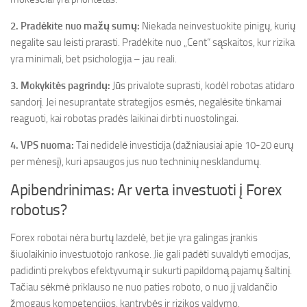
2. Pradėkite nuo mažų sumų:
Niekada neinvestuokite pinigų, kurių
negalite sau leisti prarasti. Pradėkite nuo „Cent“ sąskaitos, kur rizika
yra minimali, bet psichologija – jau reali.
3. Mokykitės pagrindų:
Jūs privalote suprasti, kodėl robotas atidaro
sandorį. Jei nesuprantate strategijos esmės, negalėsite tinkamai
reaguoti, kai robotas pradės laikinai dirbti nuostolingai.
4. VPS nuoma:
Tai nedidelė investicija (dažniausiai apie 10-20 eurų
per mėnesį), kuri apsaugos jus nuo techninių nesklandumų.
Apibendrinimas: Ar verta investuoti į Forex
robotus?
Forex robotai nėra burtų lazdelė, bet jie yra galingas įrankis
šiuolaikinio investuotojo rankose. Jie gali padėti suvaldyti emocijas,
padidinti prekybos efektyvumą ir sukurti papildomą pajamų šaltinį.
Tačiau sėkmė priklauso ne nuo paties roboto, o nuo jį valdančio
žmogaus kompetencijos, kantrybės ir rizikos valdymo.