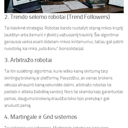
2. Trendo sekimo robotai (Trend Followers)
Tai klasikinė strategija. Robotas bando nustatyti stiprią rinkos kryptį
(aukštyn arba žemyn) ir įšokti į važiuojantį traukinį. Šie algoritmai
geriausiai veikia esant dideliam rinkos kintamumui, tačiau gali patirti
nuostolių, kai rinka „juda šonu“ (konsolidacija).
3. Arbitražo robotai
Tai itin sudėtingi algoritmai, kurie ieško kainų skirtumų tarp
skirtingų brokerių ar platformų. Pavyzdžiui, jei vienas brokeris
vėluoja atnaujinti kainą sekundės dalimi, arbitražo robotas tai
pastebi ir atlieka žaibišką sandorį. Nors tai skamba kaip garantuotas
pelnas, dauguma brokerių draudžia tokio tipo prekybą ir gali
anuliuoti pelną.
4. Martingale ir Grid sistemos