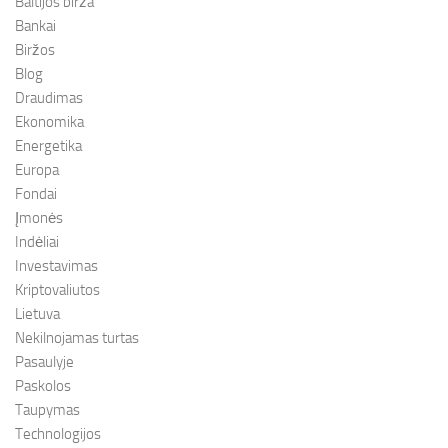
Baltijos birža
Bankai
Biržos
Blog
Draudimas
Ekonomika
Energetika
Europa
Fondai
Įmonės
Indėliai
Investavimas
Kriptovaliutos
Lietuva
Nekilnojamas turtas
Pasaulyje
Paskolos
Taupymas
Technologijos