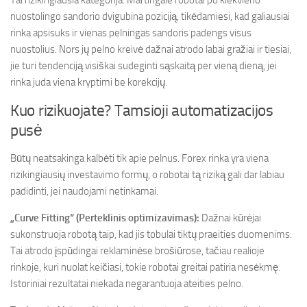
Tai rizikingiausia kategorija. Martingale robotai po kiekvieno
nuostolingo sandorio dvigubina poziciją, tikėdamiesi, kad galiausiai
rinka apsisuks ir vienas pelningas sandoris padengs visus
nuostolius. Nors jų pelno kreivė dažnai atrodo labai gražiai ir tiesiai,
jie turi tendenciją visiškai sudeginti sąskaitą per vieną dieną, jei
rinka juda viena kryptimi be korekcijų.
Kuo rizikuojate? Tamsioji automatizacijos
pusė
Būtų neatsakinga kalbėti tik apie pelnus. Forex rinka yra viena
rizikingiausių investavimo formų, o robotai tą riziką gali dar labiau
padidinti, jei naudojami netinkamai.
„Curve Fitting“ (Perteklinis optimizavimas):
Dažnai kūrėjai
sukonstruoja robotą taip, kad jis tobulai tiktų praeities duomenims.
Tai atrodo įspūdingai reklaminėse brošiūrose, tačiau realioje
rinkoje, kuri nuolat keičiasi, tokie robotai greitai patiria nesėkmę.
Istoriniai rezultatai niekada negarantuoja ateities pelno.