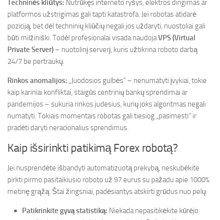
Techninės kliūtys:
Nutrūkęs interneto ryšys, elektros dingimas ar
platformos užstrigimas gali tapti katastrofa. Jei robotas atidarė
poziciją, bet dėl techninių kliūčių negali jos uždaryti, nuostoliai gali
būti milžiniški. Todėl profesionalai visada naudoja
VPS (Virtual
Private Server)
– nuotolinį serverį, kuris užtikrina roboto darbą
24/7 be pertraukų.
Rinkos anomalijos:
„Juodosios gulbės“ – nenumatyti įvykiai, tokie
kaip kariniai konfliktai, staigūs centrinių bankų sprendimai ar
pandemijos – sukuria rinkos judesius, kurių joks algoritmas negali
numatyti. Tokiais momentais robotas gali tiesiog „pasimesti“ ir
pradėti daryti neracionalius sprendimus.
Kaip išsirinkti patikimą Forex robotą?
Jei nusprendėte išbandyti automatizuotą prekybą, neskubėkite
pirkti pirmo pasitaikiusio roboto už 97 eurus su pažadu apie 1000%
metinę grąžą. Štai žingsniai, padėsiantys atskirti grūdus nuo pelų:
Patikrinkite gyvą statistiką:
Niekada nepasitikėkite kūrėjo