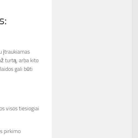
s:
tu įtraukiamas
ž turtą, arba kito
laidos gali būti
os visos tiesiogiai
s pirkimo