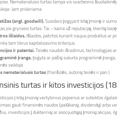
ijose. Nematerialusis turtas tampa vis svarbesnis šiuolaikinėj
koje. Jam priskiriama:
stižas (angl. goodwill).
Susidaro įsigyjant kitą įmonę ir sumo
tas jos grynasis turtas. Tai – kaina už reputaciją, klientų bazę
tros išlaidos.
Išlaidos, patirtos kuriant naujus produktus ar p
inka tam tikrus kapitalizavimo kriterijus.
ncijos ir patentai.
Teisės naudoti išradimus, technologijas ar
graminė įranga.
Įsigyta ar pačių sukurta programinė įranga
nės veikloje.
as nematerialusis turtas
(franšizės, autorių teisės ir pan.).
nsinis turtas ir kitos investicijos (1
sticijos į kitų įmonių vertybinius popierius ar suteiktos ilgalai
ikimasi gauti finansinės naudos (palūkanų, dividendų) arba ve
ui, investicijos į dukterinių ar asocijuotųjų įmonių akcijas, ilg