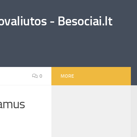
valiutos - Besociai.lt
0
MORE
šsamus