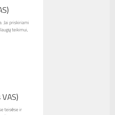
AS)
. Jai priskiriami
slaugų teikimui,
s VAS)
se teisėse ir