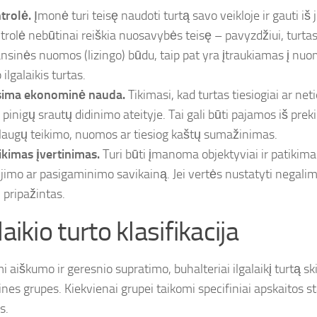
trolė.
Įmonė turi teisę naudoti turtą savo veikloje ir gauti iš
trolė nebūtinai reiškia nuosavybės teisę – pavyzdžiui, turtas
ansinės nuomos (lizingo) būdu, taip pat yra įtraukiamas į nu
 ilgalaikis turtas.
ima ekonominė nauda.
Tikimasi, kad turtas tiesiogiai ar neti
e pinigų srautų didinimo ateityje. Tai gali būti pajamos iš pre
laugų teikimo, nuomos ar tiesiog kaštų sumažinimas.
ikimas įvertinimas.
Turi būti įmanoma objektyviai ir patikimai
gijimo ar pasigaminimo savikainą. Jei vertės nustatyti negalim
i pripažintas.
laikio turto klasifikacija
 aiškumo ir geresnio supratimo, buhalteriai ilgalaikį turtą skir
nes grupes. Kiekvienai grupei taikomi specifiniai apskaitos st
s.