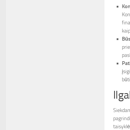
Kon
Kon
fin
kaip
Būs
pri
pas
Pat
įsi
būt
Ilga
Siekdami
pagrindi
taisyklė