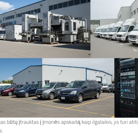
as būtų įtrauktas į įmonės apskaitą kaip ilgalaikis, jis turi atit
s: