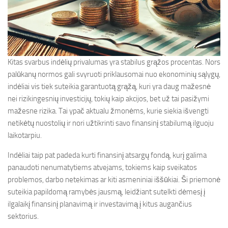
Kitas svarbus indėlių privalumas yra stabilus grąžos procentas. Nors
palūkanų normos gali svyruoti priklausomai nuo ekonominių sąlygų,
indėliai vis tiek suteikia garantuotą grąžą, kuri yra daug mažesnė
nei rizikingesnių investicijų, tokių kaip akcijos, bet už tai pasižymi
mažesne rizika. Tai ypač aktualu žmonėms, kurie siekia išvengti
netikėtų nuostolių ir nori užtikrinti savo finansinį stabilumą ilguoju
laikotarpiu.
Indėliai taip pat padeda kurti finansinį atsargų fondą, kurį galima
panaudoti nenumatytiems atvejams, tokiems kaip sveikatos
problemos, darbo netekimas ar kiti asmeniniai iššūkiai. Ši priemonė
suteikia papildomą ramybės jausmą, leidžiant sutelkti dėmesį į
ilgalaikį finansinį planavimą ir investavimą į kitus augančius
sektorius.