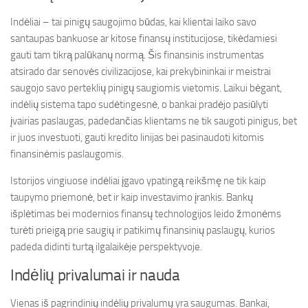
Indėliai – tai pinigų saugojimo būdas, kai klientai laiko savo
santaupas bankuose ar kitose finansų institucijose, tikėdamiesi
gauti tam tikrą palūkanų normą. Šis finansinis instrumentas
atsirado dar senovės civilizacijose, kai prekybininkai ir meistrai
saugojo savo perteklių pinigų saugiomis vietomis. Laikui bėgant,
indėlių sistema tapo sudėtingesnė, o bankai pradėjo pasiūlyti
įvairias paslaugas, padedančias klientams ne tik saugoti pinigus, bet
ir juos investuoti, gauti kredito linijas bei pasinaudoti kitomis
finansinėmis paslaugomis.
Istorijos vingiuose indėliai įgavo ypatingą reikšmę ne tik kaip
taupymo priemonė, bet ir kaip investavimo įrankis. Bankų
išplėtimas bei modernios finansų technologijos leido žmonėms
turėti prieigą prie saugių ir patikimų finansinių paslaugų, kurios
padeda didinti turtą ilgalaikėje perspektyvoje.
Indėlių privalumai ir nauda
Vienas iš pagrindinių indėlių privalumų yra saugumas. Bankai,