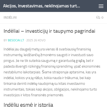
Akcijos, Investavimas, nekilnojamas turtas, kriptovaliutos - Besociai.lt
Skip to content
INDĖLIAI
0
Indėliai – investicijų ir taupymo pagrindai
BY
BESOCIAI.LT
·
2025 26 KOVO
Indėliai jau daugelį metų yra vienas iš svarbiausių finansinių
instrumentų, leidžiančių žmonėms saugoti ir investuoti savo
pinigus. Jie ne tik suteikia saugumą ir garantuotą grąžą, bet ir
padeda išvengti rizikingų finansinių sprendimų, ypač ekonominės
nestabilumo laikotarpiais. Šiame straipsnyje aptarsime, kas yra
indėliai, kokios yra jų rūšys, kokia nauda ir trūkumai, bei kaip
tinkamai derinti indėlių naudojimą su kitais investavimo
instrumentais, tokiais kaip akcijos, obligacijos, nekilnojamo turto
investicijos ir kitos finansinės priemonės.
Indėlių esmė ir istorija