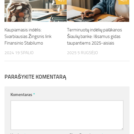
0
0
Kaupiamasis indėlis:
Terminuotų indėlių palūkanos
Svarbiausias Žingsnis link
Šiaulių banke: Išsamus gidas
Finansinio Stabilumo
taupantiems 2025-aisiais
2024 19 SPALIO
2025 5 RUGSĖJO
PARAŠYKITE KOMENTARĄ
Komentaras
*