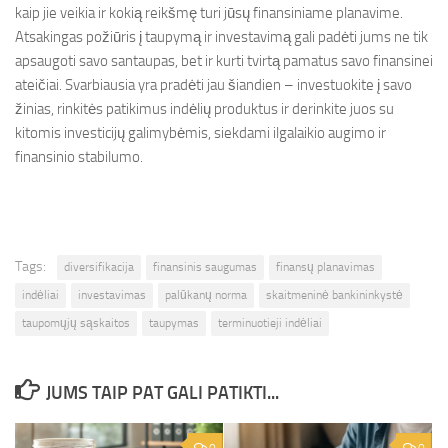
kaip jie veikia ir kokią reikšmę turi jūsų finansiniame planavime.
Atsakingas požiūris į taupymą ir investavimą gali padėti jums ne tik
apsaugoti savo santaupas, bet ir kurti tvirtą pamatus savo finansinei
ateičiai. Svarbiausia yra pradėti jau šiandien – investuokite į savo
žinias, rinkitės patikimus indėlių produktus ir derinkite juos su
kitomis investicijų galimybėmis, siekdami ilgalaikio augimo ir
finansinio stabilumo.
Tags:
diversifikacija
finansinis saugumas
finansų planavimas
indėliai
investavimas
palūkanų norma
skaitmeninė bankininkystė
taupomųjų sąskaitos
taupymas
terminuotieji indėliai
JUMS TAIP PAT GALI PATIKTI...