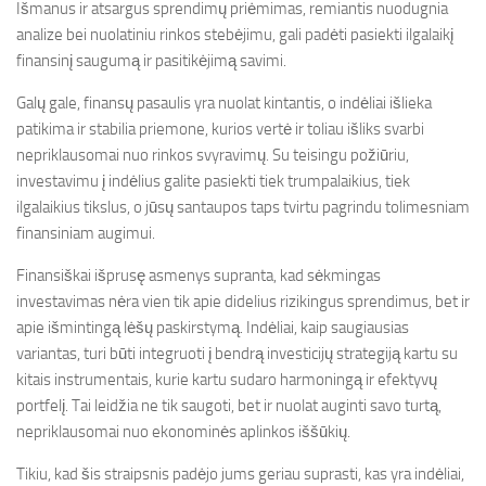
Išmanus ir atsargus sprendimų priėmimas, remiantis nuodugnia
analize bei nuolatiniu rinkos stebėjimu, gali padėti pasiekti ilgalaikį
finansinį saugumą ir pasitikėjimą savimi.
Galų gale, finansų pasaulis yra nuolat kintantis, o indėliai išlieka
patikima ir stabilia priemone, kurios vertė ir toliau išliks svarbi
nepriklausomai nuo rinkos svyravimų. Su teisingu požiūriu,
investavimu į indėlius galite pasiekti tiek trumpalaikius, tiek
ilgalaikius tikslus, o jūsų santaupos taps tvirtu pagrindu tolimesniam
finansiniam augimui.
Finansiškai išprusę asmenys supranta, kad sėkmingas
investavimas nėra vien tik apie didelius rizikingus sprendimus, bet ir
apie išmintingą lėšų paskirstymą. Indėliai, kaip saugiausias
variantas, turi būti integruoti į bendrą investicijų strategiją kartu su
kitais instrumentais, kurie kartu sudaro harmoningą ir efektyvų
portfelį. Tai leidžia ne tik saugoti, bet ir nuolat auginti savo turtą,
nepriklausomai nuo ekonominės aplinkos iššūkių.
Tikiu, kad šis straipsnis padėjo jums geriau suprasti, kas yra indėliai,