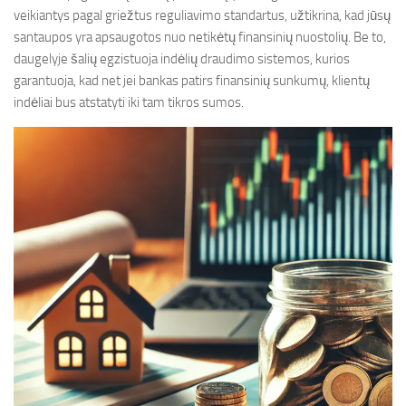
veikiantys pagal griežtus reguliavimo standartus, užtikrina, kad jūsų
santaupos yra apsaugotos nuo netikėtų finansinių nuostolių. Be to,
daugelyje šalių egzistuoja indėlių draudimo sistemos, kurios
garantuoja, kad net jei bankas patirs finansinių sunkumų, klientų
indėliai bus atstatyti iki tam tikros sumos.