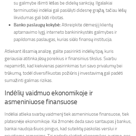
su galimybe išimti lėšas be didelių sankcijų. Ilgalaikiai
terminuotieji indėliai gali pasiūlyti didesnę grąžą, tačiau lėšų
likvidumas gali būti ribotas.
Banko paslaugų kokybė:
Atkreipkite dėmesį į klientų
aptarnavimo lygį, interneto bankininkystės galimybes ir
papildomas paslaugas, kurias siūlo finansų institucija.
Atliekant išsamią analizę, galite pasirinkti indėlių tipą, kuris
geriausiai atitinka jūsų poreikius ir finansinius tikslus. Svarbu
nepamiršti, kad kiekvienas pasirinkimas turi savo privalumų bei
trūkumų, todėl diversifikuotas požiūris į investavimą gali padėti
sumažinti galimas rizikas.
Indėlių vaidmuo ekonomikoje ir
asmeniniuose finansuose
Indėliai atlieka svarbų vaidmenį tiek asmeniniuose finansuose, tiek
platesnėje ekonomikoje. Kai žmonės deda savo santaupas į bankus,
bankai naudoja šiuos pinigus, kad suteiktų paskolas verslui ir