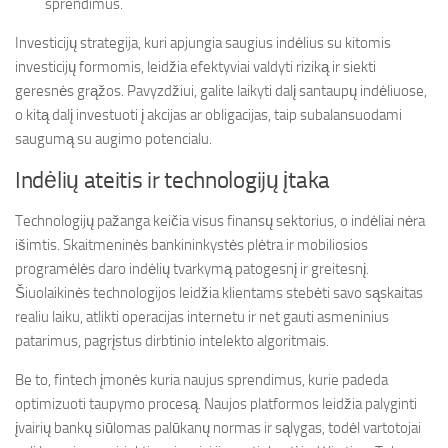
sprendimus.
Investicijų strategija, kuri apjungia saugius indėlius su kitomis
investicijų formomis, leidžia efektyviai valdyti riziką ir siekti
geresnės grąžos. Pavyzdžiui, galite laikyti dalį santaupų indėliuose,
o kitą dalį investuoti į akcijas ar obligacijas, taip subalansuodami
saugumą su augimo potencialu.
Indėlių ateitis ir technologijų įtaka
Technologijų pažanga keičia visus finansų sektorius, o indėliai nėra
išimtis. Skaitmeninės bankininkystės plėtra ir mobiliosios
programėlės daro indėlių tvarkymą patogesnį ir greitesnį.
Šiuolaikinės technologijos leidžia klientams stebėti savo sąskaitas
realiu laiku, atlikti operacijas internetu ir net gauti asmeninius
patarimus, pagrįstus dirbtinio intelekto algoritmais.
Be to, fintech įmonės kuria naujus sprendimus, kurie padeda
optimizuoti taupymo procesą. Naujos platformos leidžia palyginti
įvairių bankų siūlomas palūkanų normas ir sąlygas, todėl vartotojai