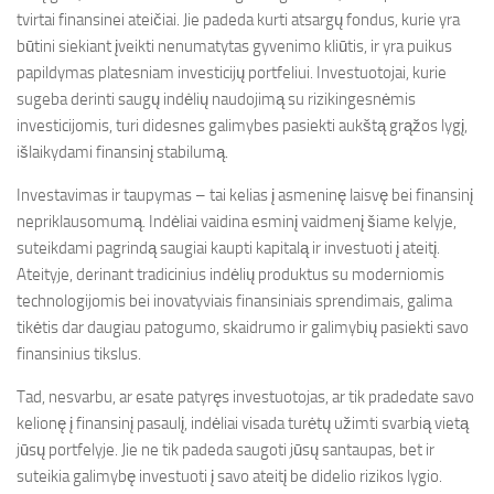
tvirtai finansinei ateičiai. Jie padeda kurti atsargų fondus, kurie yra
būtini siekiant įveikti nenumatytas gyvenimo kliūtis, ir yra puikus
papildymas platesniam investicijų portfeliui. Investuotojai, kurie
sugeba derinti saugų indėlių naudojimą su rizikingesnėmis
investicijomis, turi didesnes galimybes pasiekti aukštą grąžos lygį,
išlaikydami finansinį stabilumą.
Investavimas ir taupymas – tai kelias į asmeninę laisvę bei finansinį
nepriklausomumą. Indėliai vaidina esminį vaidmenį šiame kelyje,
suteikdami pagrindą saugiai kaupti kapitalą ir investuoti į ateitį.
Ateityje, derinant tradicinius indėlių produktus su moderniomis
technologijomis bei inovatyviais finansiniais sprendimais, galima
tikėtis dar daugiau patogumo, skaidrumo ir galimybių pasiekti savo
finansinius tikslus.
Tad, nesvarbu, ar esate patyręs investuotojas, ar tik pradedate savo
kelionę į finansinį pasaulį, indėliai visada turėtų užimti svarbią vietą
jūsų portfelyje. Jie ne tik padeda saugoti jūsų santaupas, bet ir
suteikia galimybę investuoti į savo ateitį be didelio rizikos lygio.