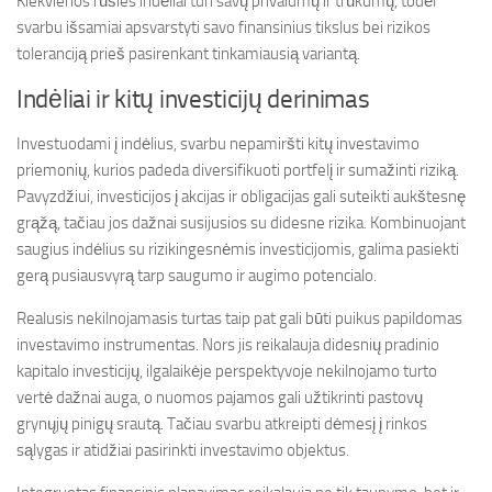
Kiekvienos rūšies indėliai turi savų privalumų ir trūkumų, todėl
svarbu išsamiai apsvarstyti savo finansinius tikslus bei rizikos
toleranciją prieš pasirenkant tinkamiausią variantą.
Indėliai ir kitų investicijų derinimas
Investuodami į indėlius, svarbu nepamiršti kitų investavimo
priemonių, kurios padeda diversifikuoti portfelį ir sumažinti riziką.
Pavyzdžiui, investicijos į akcijas ir obligacijas gali suteikti aukštesnę
grąžą, tačiau jos dažnai susijusios su didesne rizika. Kombinuojant
saugius indėlius su rizikingesnėmis investicijomis, galima pasiekti
gerą pusiausvyrą tarp saugumo ir augimo potencialo.
Realusis nekilnojamasis turtas taip pat gali būti puikus papildomas
investavimo instrumentas. Nors jis reikalauja didesnių pradinio
kapitalo investicijų, ilgalaikėje perspektyvoje nekilnojamo turto
vertė dažnai auga, o nuomos pajamos gali užtikrinti pastovų
grynųjų pinigų srautą. Tačiau svarbu atkreipti dėmesį į rinkos
sąlygas ir atidžiai pasirinkti investavimo objektus.