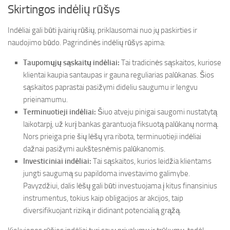
Skirtingos indėlių rūšys
Indėliai gali būti įvairių rūšių, priklausomai nuo jų paskirties ir
naudojimo būdo. Pagrindinės indėlių rūšys apima:
Taupomųjų sąskaitų indėliai:
Tai tradicinės sąskaitos, kuriose
klientai kaupia santaupas ir gauna reguliarias palūkanas. Šios
sąskaitos paprastai pasižymi dideliu saugumu ir lengvu
prieinamumu.
Terminuotieji indėliai:
Šiuo atveju pinigai saugomi nustatytą
laikotarpį, už kurį bankas garantuoja fiksuotą palūkanų normą.
Nors prieiga prie šių lėšų yra ribota, terminuotieji indėliai
dažnai pasižymi aukštesnėmis palūkanomis.
Investiciniai indėliai:
Tai sąskaitos, kurios leidžia klientams
jungti saugumą su papildoma investavimo galimybe.
Pavyzdžiui, dalis lėšų gali būti investuojama į kitus finansinius
instrumentus, tokius kaip obligacijos ar akcijos, taip
diversifikuojant riziką ir didinant potencialią grąžą.