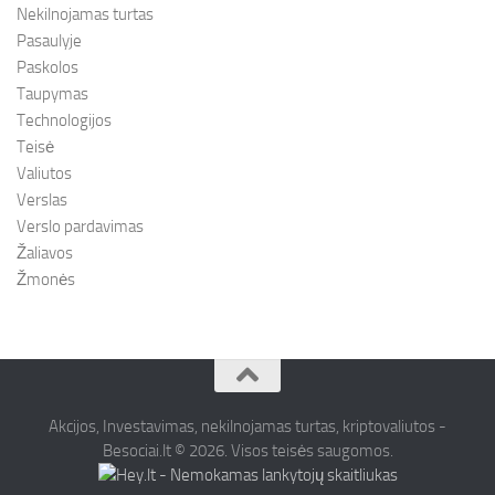
Nekilnojamas turtas
Pasaulyje
Paskolos
Taupymas
Technologijos
Teisė
Valiutos
Verslas
Verslo pardavimas
Žaliavos
Žmonės
Akcijos, Investavimas, nekilnojamas turtas, kriptovaliutos -
Besociai.lt © 2026. Visos teisės saugomos.