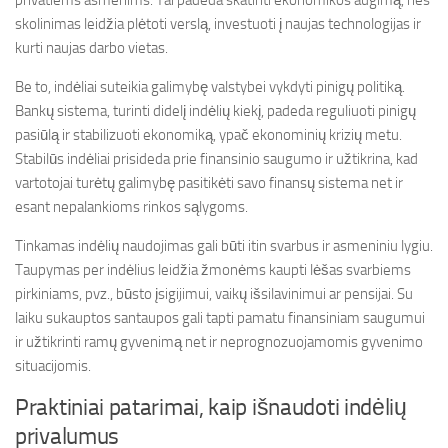
privatiems asmenims. Tai padeda skatinti ekonomikos augimą, nes
skolinimas leidžia plėtoti verslą, investuoti į naujas technologijas ir
kurti naujas darbo vietas.
Be to, indėliai suteikia galimybę valstybei vykdyti pinigų politiką.
Bankų sistema, turinti didelį indėlių kiekį, padeda reguliuoti pinigų
pasiūlą ir stabilizuoti ekonomiką, ypač ekonominių krizių metu.
Stabilūs indėliai prisideda prie finansinio saugumo ir užtikrina, kad
vartotojai turėtų galimybę pasitikėti savo finansų sistema net ir
esant nepalankioms rinkos sąlygoms.
Tinkamas indėlių naudojimas gali būti itin svarbus ir asmeniniu lygiu.
Taupymas per indėlius leidžia žmonėms kaupti lėšas svarbiems
pirkiniams, pvz., būsto įsigijimui, vaikų išsilavinimui ar pensijai. Su
laiku sukauptos santaupos gali tapti pamatu finansiniam saugumui
ir užtikrinti ramų gyvenimą net ir neprognozuojamomis gyvenimo
situacijomis.
Praktiniai patarimai, kaip išnaudoti indėlių
privalumus