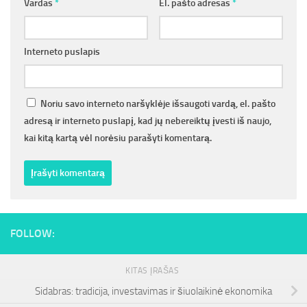
Vardas
*
El. pašto adresas
*
Interneto puslapis
Noriu savo interneto naršyklėje išsaugoti vardą, el. pašto
adresą ir interneto puslapį, kad jų nebereiktų įvesti iš naujo,
kai kitą kartą vėl norėsiu parašyti komentarą.
FOLLOW:
KITAS ĮRAŠAS
Sidabras: tradicija, investavimas ir šiuolaikinė ekonomika