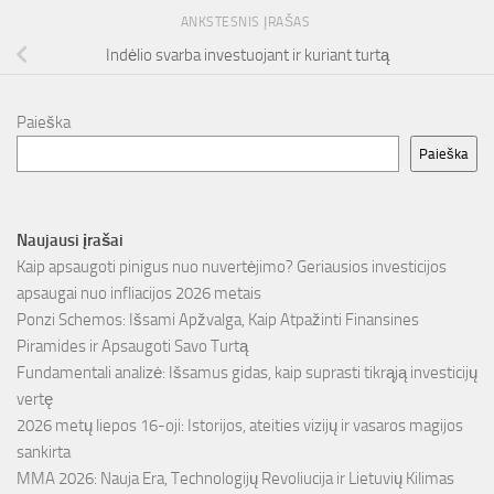
ANKSTESNIS ĮRAŠAS
Indėlio svarba investuojant ir kuriant turtą
Paieška
Paieška
Naujausi įrašai
Kaip apsaugoti pinigus nuo nuvertėjimo? Geriausios investicijos
apsaugai nuo infliacijos 2026 metais
Ponzi Schemos: Išsami Apžvalga, Kaip Atpažinti Finansines
Piramides ir Apsaugoti Savo Turtą
Fundamentali analizė: Išsamus gidas, kaip suprasti tikrąją investicijų
vertę
2026 metų liepos 16-oji: Istorijos, ateities vizijų ir vasaros magijos
sankirta
MMA 2026: Nauja Era, Technologijų Revoliucija ir Lietuvių Kilimas