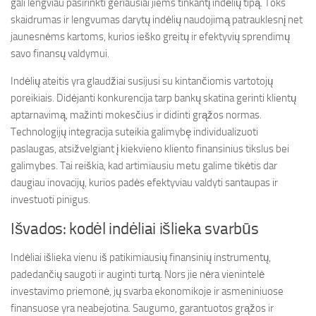
gali lengviau pasirinkti geriausiai jiems tinkantį indėlių tipą. Toks
skaidrumas ir lengvumas darytų indėlių naudojimą patrauklesnį net
jaunesnėms kartoms, kurios ieško greitų ir efektyvių sprendimų
savo finansų valdymui.
Indėlių ateitis yra glaudžiai susijusi su kintančiomis vartotojų
poreikiais. Didėjanti konkurencija tarp bankų skatina gerinti klientų
aptarnavimą, mažinti mokesčius ir didinti grąžos normas.
Technologijų integracija suteikia galimybę individualizuoti
paslaugas, atsižvelgiant į kiekvieno kliento finansinius tikslus bei
galimybes. Tai reiškia, kad artimiausiu metu galime tikėtis dar
daugiau inovacijų, kurios padės efektyviau valdyti santaupas ir
investuoti pinigus.
Išvados: kodėl indėliai išlieka svarbūs
Indėliai išlieka vienu iš patikimiausių finansinių instrumentų,
padedančių saugoti ir auginti turtą. Nors jie nėra vienintelė
investavimo priemonė, jų svarba ekonomikoje ir asmeniniuose
finansuose yra neabejotina. Saugumo, garantuotos grąžos ir