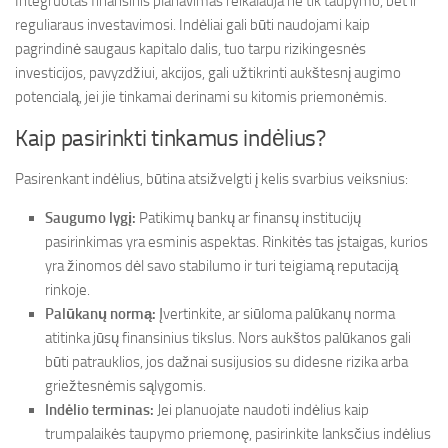
Integruotas finansinis planavimas reikalauja ne tik taupymo, bet ir
reguliaraus investavimosi. Indėliai gali būti naudojami kaip
pagrindinė saugaus kapitalo dalis, tuo tarpu rizikingesnės
investicijos, pavyzdžiui, akcijos, gali užtikrinti aukštesnį augimo
potencialą, jei jie tinkamai derinami su kitomis priemonėmis.
Kaip pasirinkti tinkamus indėlius?
Pasirenkant indėlius, būtina atsižvelgti į kelis svarbius veiksnius:
Saugumo lygį:
Patikimų bankų ar finansų institucijų
pasirinkimas yra esminis aspektas. Rinkitės tas įstaigas, kurios
yra žinomos dėl savo stabilumo ir turi teigiamą reputaciją
rinkoje.
Palūkanų normą:
Įvertinkite, ar siūloma palūkanų norma
atitinka jūsų finansinius tikslus. Nors aukštos palūkanos gali
būti patrauklios, jos dažnai susijusios su didesne rizika arba
griežtesnėmis sąlygomis.
Indėlio terminas:
Jei planuojate naudoti indėlius kaip
trumpalaikės taupymo priemonę, pasirinkite lanksčius indėlius