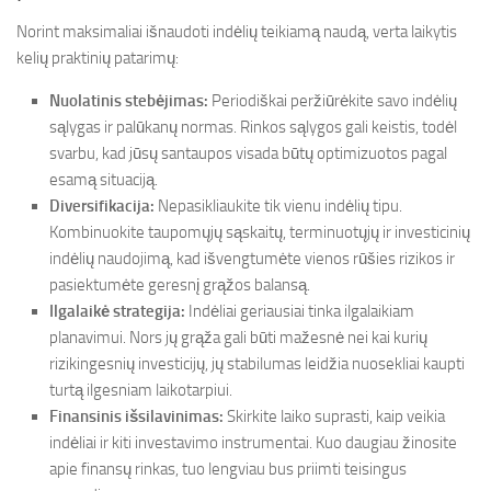
Norint maksimaliai išnaudoti indėlių teikiamą naudą, verta laikytis
kelių praktinių patarimų:
Nuolatinis stebėjimas:
Periodiškai peržiūrėkite savo indėlių
sąlygas ir palūkanų normas. Rinkos sąlygos gali keistis, todėl
svarbu, kad jūsų santaupos visada būtų optimizuotos pagal
esamą situaciją.
Diversifikacija:
Nepasikliaukite tik vienu indėlių tipu.
Kombinuokite taupomųjų sąskaitų, terminuotųjų ir investicinių
indėlių naudojimą, kad išvengtumėte vienos rūšies rizikos ir
pasiektumėte geresnį grąžos balansą.
Ilgalaikė strategija:
Indėliai geriausiai tinka ilgalaikiam
planavimui. Nors jų grąža gali būti mažesnė nei kai kurių
rizikingesnių investicijų, jų stabilumas leidžia nuosekliai kaupti
turtą ilgesniam laikotarpiui.
Finansinis išsilavinimas:
Skirkite laiko suprasti, kaip veikia
indėliai ir kiti investavimo instrumentai. Kuo daugiau žinosite
apie finansų rinkas, tuo lengviau bus priimti teisingus