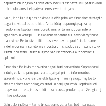
paprasto naudojimo derinys daro indėlius itin patraukliu pasirinkimu
tiek naujokams, tiek patyrusiems investuotojams.
Įvairių indėlių rūšių pasirinkimas leidžia pritaikyti finansinę strategiją
pagal individualius poreikius. Ar tai būtų taupomųjų sąskaitų
naudojimas kasdieniams poreikiams, ar terminuotieji indėliai
ilgesniam laikotarpiui – kiekvienas variantas turi savo vietą finansų
planavime. Be to, diversifikuotas investavimo portfelis, kuriame
indėliai derinami su kitomis investicijomis, padeda sumažinti riziką
ir užtikrina stabilų turtą augimą net ir kintančioje ekonominėje
aplinkoje.
Finansinio išsilavinimo svarba negali būti pervertinta. Suprasdami
indėlių veikimo principus, vartotojai gali priimti informuotus
sprendimus, kurie leis pasiekti ilgalaikį finansinį saugumą. Be to,
skaitmeninės technologijos suteikia naujų galimybių optimizuoti
taupymo procesą ir pasirinkti tinkamiausią produktą, atsižvelgiant į
rinkos pokyčius.
Galų gale, indėliai – tai ne tik saugumo garantas, bet ir pamatas