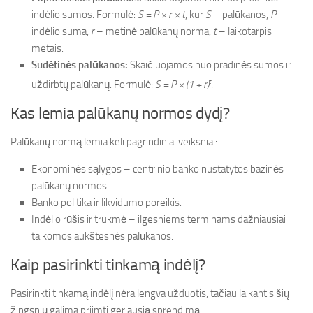
indėlio sumos. Formulė:
S = P × r × t
, kur
S
– palūkanos,
P
–
indėlio suma,
r
– metinė palūkanų norma,
t
– laikotarpis
metais.
Sudėtinės palūkanos:
Skaičiuojamos nuo pradinės sumos ir
t
uždirbtų palūkanų. Formulė:
S = P × (1 + r)
.
Kas lemia palūkanų normos dydį?
Palūkanų normą lemia keli pagrindiniai veiksniai:
Ekonominės sąlygos – centrinio banko nustatytos bazinės
palūkanų normos.
Banko politika ir likvidumo poreikis.
Indėlio rūšis ir trukmė – ilgesniems terminams dažniausiai
taikomos aukštesnės palūkanos.
Kaip pasirinkti tinkamą indėlį?
Pasirinkti tinkamą indėlį nėra lengva užduotis, tačiau laikantis šių
žingsnių galima priimti geriausią sprendimą: