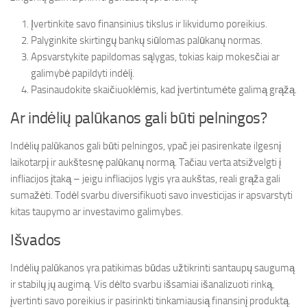
Įvertinkite savo finansinius tikslus ir likvidumo poreikius.
Palyginkite skirtingų bankų siūlomas palūkanų normas.
Apsvarstykite papildomas sąlygas, tokias kaip mokesčiai ar
galimybė papildyti indėlį.
Pasinaudokite skaičiuoklėmis, kad įvertintumėte galimą grąžą.
Ar indėlių palūkanos gali būti pelningos?
Indėlių palūkanos gali būti pelningos, ypač jei pasirenkate ilgesnį
laikotarpį ir aukštesnę palūkanų normą. Tačiau verta atsižvelgti į
infliacijos įtaką – jeigu infliacijos lygis yra aukštas, reali grąža gali
sumažėti. Todėl svarbu diversifikuoti savo investicijas ir apsvarstyti
kitas taupymo ar investavimo galimybes.
Išvados
Indėlių palūkanos yra patikimas būdas užtikrinti santaupų saugumą
ir stabilų jų augimą. Vis dėlto svarbu išsamiai išanalizuoti rinką,
įvertinti savo poreikius ir pasirinkti tinkamiausią finansinį produktą.