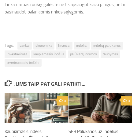
Tinkamai pasiruošę, galėsite ne tik apsaugoti savo pinigus, bet ir
pasinaudoti palankiomis rinkos sąlygomis.
Tags:
bankai
ekonomika
finansai
indėliai
indėlių palūkanos
investavimas
kaupiamasis indėlis
palūkanų normos
taupymas
terminuotasis indėlis
JUMS TAIP PAT GALI PATIKTI...
0
0
Kaupiamasis indėlis:
SEB Palūkanos už Indėlius