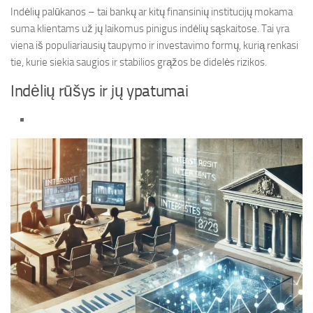
Indėlių palūkanos – tai bankų ar kitų finansinių institucijų mokama
suma klientams už jų laikomus pinigus indėlių sąskaitose. Tai yra
viena iš populiariausių taupymo ir investavimo formų, kurią renkasi
tie, kurie siekia saugios ir stabilios grąžos be didelės rizikos.
Indėlių rūšys ir jų ypatumai