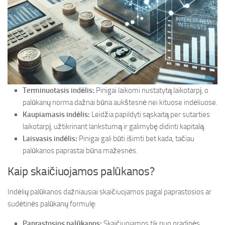
Terminuotasis indėlis:
Pinigai laikomi nustatytą laikotarpį, o
palūkanų norma dažnai būna aukštesnė nei kituose indėliuose.
Kaupiamasis indėlis:
Leidžia papildyti sąskaitą per sutarties
laikotarpį, užtikrinant lankstumą ir galimybę didinti kapitalą.
Laisvasis indėlis:
Pinigai gali būti išimti bet kada, tačiau
palūkanos paprastai būna mažesnės.
Kaip skaičiuojamos palūkanos?
Indėlių palūkanos dažniausiai skaičiuojamos pagal paprastosios ar
sudėtinės palūkanų formulę:
Paprastosios palūkanos:
Skaičiuojamos tik nuo pradinės