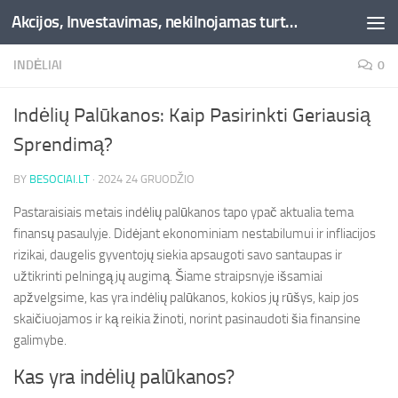
Akcijos, Investavimas, nekilnojamas turtas, kriptovaliutos - Besociai.lt
Skip to content
INDĖLIAI
0
Indėlių Palūkanos: Kaip Pasirinkti Geriausią
Sprendimą?
BY
BESOCIAI.LT
·
2024 24 GRUODŽIO
Pastaraisiais metais indėlių palūkanos tapo ypač aktualia tema
finansų pasaulyje. Didėjant ekonominiam nestabilumui ir infliacijos
rizikai, daugelis gyventojų siekia apsaugoti savo santaupas ir
užtikrinti pelningą jų augimą. Šiame straipsnyje išsamiai
apžvelgsime, kas yra indėlių palūkanos, kokios jų rūšys, kaip jos
skaičiuojamos ir ką reikia žinoti, norint pasinaudoti šia finansine
galimybe.
Kas yra indėlių palūkanos?