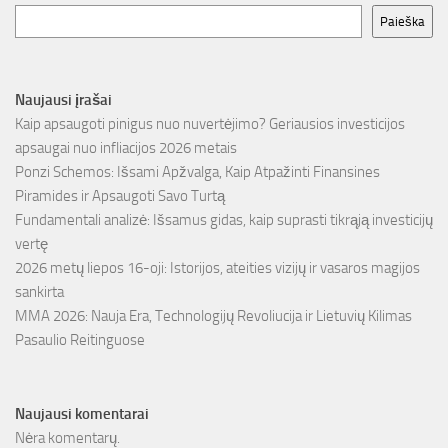
Paieška
Naujausi įrašai
Kaip apsaugoti pinigus nuo nuvertėjimo? Geriausios investicijos
apsaugai nuo infliacijos 2026 metais
Ponzi Schemos: Išsami Apžvalga, Kaip Atpažinti Finansines
Piramides ir Apsaugoti Savo Turtą
Fundamentali analizė: Išsamus gidas, kaip suprasti tikrąją investicijų
vertę
2026 metų liepos 16-oji: Istorijos, ateities vizijų ir vasaros magijos
sankirta
MMA 2026: Nauja Era, Technologijų Revoliucija ir Lietuvių Kilimas
Pasaulio Reitinguose
Naujausi komentarai
Nėra komentarų.