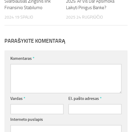
Svarbiausias Žingsnis link
2025: Ar Vis Dar Apsimoka
Finansinio Stabilumo
Laikyti Pinigus Banke?
2024 19 SPALIO
2025 24 RUGPJŪČIO
PARAŠYKITE KOMENTARĄ
Komentaras
*
Vardas
*
El. pašto adresas
*
Interneto puslapis