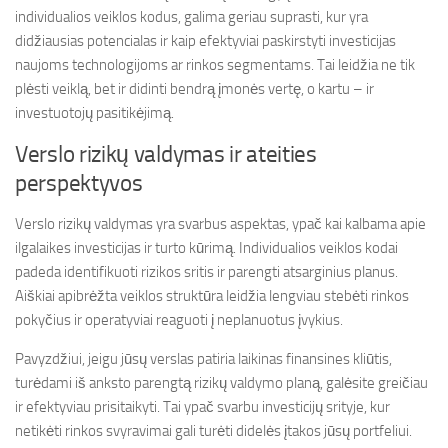
individualios veiklos kodus, galima geriau suprasti, kur yra
didžiausias potencialas ir kaip efektyviai paskirstyti investicijas
naujoms technologijoms ar rinkos segmentams. Tai leidžia ne tik
plėsti veiklą, bet ir didinti bendrą įmonės vertę, o kartu – ir
investuotojų pasitikėjimą.
Verslo rizikų valdymas ir ateities
perspektyvos
Verslo rizikų valdymas yra svarbus aspektas, ypač kai kalbama apie
ilgalaikes investicijas ir turto kūrimą. Individualios veiklos kodai
padeda identifikuoti rizikos sritis ir parengti atsarginius planus.
Aiškiai apibrėžta veiklos struktūra leidžia lengviau stebėti rinkos
pokyčius ir operatyviai reaguoti į neplanuotus įvykius.
Pavyzdžiui, jeigu jūsų verslas patiria laikinas finansines kliūtis,
turėdami iš anksto parengtą rizikų valdymo planą, galėsite greičiau
ir efektyviau prisitaikyti. Tai ypač svarbu investicijų srityje, kur
netikėti rinkos svyravimai gali turėti didelės įtakos jūsų portfeliui.