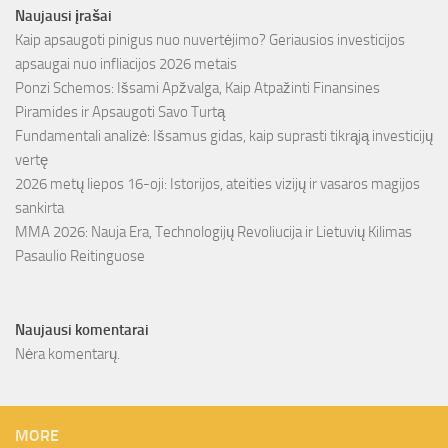
Naujausi įrašai
Kaip apsaugoti pinigus nuo nuvertėjimo? Geriausios investicijos
apsaugai nuo infliacijos 2026 metais
Ponzi Schemos: Išsami Apžvalga, Kaip Atpažinti Finansines
Piramides ir Apsaugoti Savo Turtą
Fundamentali analizė: Išsamus gidas, kaip suprasti tikrąją investicijų
vertę
2026 metų liepos 16-oji: Istorijos, ateities vizijų ir vasaros magijos
sankirta
MMA 2026: Nauja Era, Technologijų Revoliucija ir Lietuvių Kilimas
Pasaulio Reitinguose
Naujausi komentarai
Nėra komentarų.
MORE