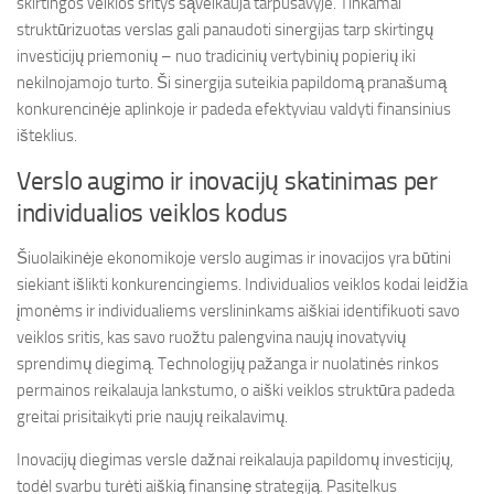
skirtingos veiklos sritys sąveikauja tarpusavyje. Tinkamai
struktūrizuotas verslas gali panaudoti sinergijas tarp skirtingų
investicijų priemonių – nuo tradicinių vertybinių popierių iki
nekilnojamojo turto. Ši sinergija suteikia papildomą pranašumą
konkurencinėje aplinkoje ir padeda efektyviau valdyti finansinius
išteklius.
Verslo augimo ir inovacijų skatinimas per
individualios veiklos kodus
Šiuolaikinėje ekonomikoje verslo augimas ir inovacijos yra būtini
siekiant išlikti konkurencingiems. Individualios veiklos kodai leidžia
įmonėms ir individualiems verslininkams aiškiai identifikuoti savo
veiklos sritis, kas savo ruožtu palengvina naujų inovatyvių
sprendimų diegimą. Technologijų pažanga ir nuolatinės rinkos
permainos reikalauja lankstumo, o aiški veiklos struktūra padeda
greitai prisitaikyti prie naujų reikalavimų.
Inovacijų diegimas versle dažnai reikalauja papildomų investicijų,
todėl svarbu turėti aiškią finansinę strategiją. Pasitelkus