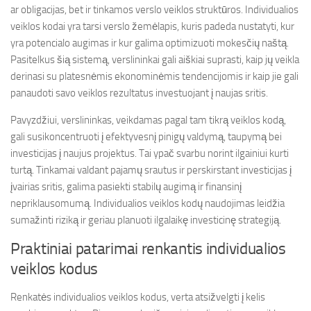
ar obligacijas, bet ir tinkamos verslo veiklos struktūros. Individualios
veiklos kodai yra tarsi verslo žemėlapis, kuris padeda nustatyti, kur
yra potencialo augimas ir kur galima optimizuoti mokesčių naštą.
Pasitelkus šią sistemą, verslininkai gali aiškiai suprasti, kaip jų veikla
derinasi su platesnėmis ekonominėmis tendencijomis ir kaip jie gali
panaudoti savo veiklos rezultatus investuojant į naujas sritis.
Pavyzdžiui, verslininkas, veikdamas pagal tam tikrą veiklos kodą,
gali susikoncentruoti į efektyvesnį pinigų valdymą, taupymą bei
investicijas į naujus projektus. Tai ypač svarbu norint ilgainiui kurti
turtą. Tinkamai valdant pajamų srautus ir perskirstant investicijas į
įvairias sritis, galima pasiekti stabilų augimą ir finansinį
nepriklausomumą. Individualios veiklos kodų naudojimas leidžia
sumažinti riziką ir geriau planuoti ilgalaikę investicinę strategiją.
Praktiniai patarimai renkantis individualios
veiklos kodus
Renkatės individualios veiklos kodus, verta atsižvelgti į kelis