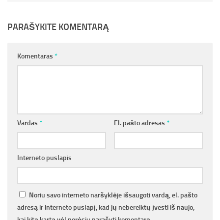
PARAŠYKITE KOMENTARĄ
Komentaras
*
Vardas
*
El. pašto adresas
*
Interneto puslapis
Noriu savo interneto naršyklėje išsaugoti vardą, el. pašto
adresą ir interneto puslapį, kad jų nebereiktų įvesti iš naujo,
kai kitą kartą vėl norėsiu parašyti komentarą.