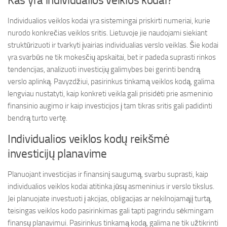
Kas yra individualios veiklos kodai?
Individualios veiklos kodai yra sistemingai priskirti numeriai, kurie
nurodo konkrečias veiklos sritis. Lietuvoje jie naudojami siekiant
struktūrizuoti ir tvarkyti įvairias individualias verslo veiklas. Šie kodai
yra svarbūs ne tik mokesčių apskaitai, bet ir padeda suprasti rinkos
tendencijas, analizuoti investicijų galimybes bei gerinti bendrą
verslo aplinką. Pavyzdžiui, pasirinkus tinkamą veiklos kodą, galima
lengviau nustatyti, kaip konkreti veikla gali prisidėti prie asmeninio
finansinio augimo ir kaip investicijos į tam tikras sritis gali padidinti
bendrą turto vertę.
Individualios veiklos kodų reikšmė
investicijų planavime
Planuojant investicijas ir finansinį saugumą, svarbu suprasti, kaip
individualios veiklos kodai atitinka jūsų asmeninius ir verslo tikslus.
Jei planuojate investuoti į akcijas, obligacijas ar nekilnojamąjį turtą,
teisingas veiklos kodo pasirinkimas gali tapti pagrindu sėkmingam
finansų planavimui. Pasirinkus tinkamą kodą, galima ne tik užtikrinti