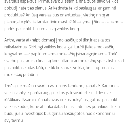
svarbius aspektus. Pirma, svarbu išsamiai analizuoti savo veiklos
pobūdį ir ateities planus. Ar ketinate teikti paslaugas, ar gaminti
produktus? Ar jūsų verslas bus orientuotas į vietinę rinką ar
planuojate plėstis tarptautiniu mastu? Atsakymai į šiuos klausimus
padės pasirinkti tinkamiausią veiklos kodą.
Antra, verta atkreipti dėmesį į mokesčių politiką ir apskaitos
reikalavimus. Skirtingi veiklos kodai gali turėti įtakos mokesčių
lengvatoms ar papildomiems mokesčių įsipareigojimams. Todėl
svarbu pasitarti su finansų konsultantu ar mokesčių specialistu, kad
pasirinktas kodas būtų ne tik tinkamas veiklai, bet ir optimalus
mokesčių požiūriu.
Trečia, ne mažiau svarbu yra rinkos tendencijų analizė. Kai kurios
veiklos sritys sparčiai auga, o kitos gali susidurti su didesniais
iššūkiais. Išsamiai išanalizavus rinkos pokyčius, galima pasirinkti
veiklos kodus, kurie atitinka dabartinius ir ateities poreikius. Tokiu
būdu, jūsų investicijos bus geriau apsaugotos nuo ekonominių
svyravimų.