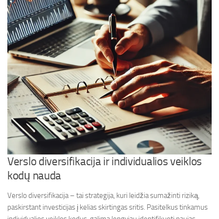
Verslo diversifikacija ir individualios veiklos
kodų nauda
Verslo diversifikacija – tai strategija, kuri leidžia sumažinti riziką,
paskirstant investicijas į kelias skirtingas sritis. Pasitelkus tinkamus