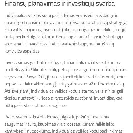
Finansų planavimas ir investicijų svarba
Individualios veiklos kodų pasirinkimas yra tik viena iš daugelio
sėkmingo finansinio planavimo dalių. Svarbu turėti aiškią strategiją,
kaip valdyti pajamas, investuoti į akcijas, obligacijas ir nekilnojamąjį
turtą, bei kurti ilgalaikį turtą. Gerai suplanuota finansinė strategija
apima ne tik investicijas, bet ir kasdienio taupymo bei išlaidų
kontrolės aspektus.
Investavimas gali būti rizikingas, tačiau tinkamai diversifikuotas
portfelis gali užtikrinti stabilų pelną ir apsaugoti nuo netikėtų rinkos
svyravimų. Pavyzdžiui, įtraukus į portfelį tiek tradicinius vertybinius
popierius, tiek nekilnojamąjį turtą, galima sumažinti bendrą riziką.
Atsižvelgiant į individualios veiklos kodų sistemą, verslininkai gali
tiksliau nustatyti, kuriose srityse reikia sustiprinti investicijas, kad
būtų pasiektas optimalus augimas.
Be to, svarbu atkreipti dėmesį į ilgalaikį požiūrį. Finansinis
saugumas ir turtų kaupimas yra procesas, kuriam reikia laiko,
kantrybės ir nuoseklumo. Individualios veiklos kodų pasirinkimas