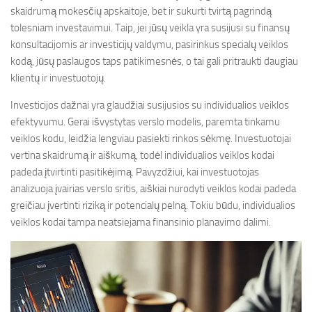
skaidrumą mokesčių apskaitoje, bet ir sukurti tvirtą pagrindą
tolesniam investavimui. Taip, jei jūsų veikla yra susijusi su finansų
konsultacijomis ar investicijų valdymu, pasirinkus specialų veiklos
kodą, jūsų paslaugos taps patikimesnės, o tai gali pritraukti daugiau
klientų ir investuotojų.
Investicijos dažnai yra glaudžiai susijusios su individualios veiklos
efektyvumu. Gerai išvystytas verslo modelis, paremta tinkamu
veiklos kodu, leidžia lengviau pasiekti rinkos sėkmę. Investuotojai
vertina skaidrumą ir aiškumą, todėl individualios veiklos kodai
padeda įtvirtinti pasitikėjimą. Pavyzdžiui, kai investuotojas
analizuoja įvairias verslo sritis, aiškiai nurodyti veiklos kodai padeda
greičiau įvertinti riziką ir potencialų pelną. Tokiu būdu, individualios
veiklos kodai tampa neatsiejama finansinio planavimo dalimi.