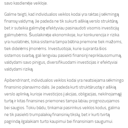
savo kasdienėje veikloje.
Galime teigti, kad individualios veiklos kodai yra raktas į sėkmingą
finansų valdymą. Jie padeda ne tik sukurti aiškią verslo struktūrą,
bet ir suteikia galimybę efektyviau pasinaudoti visomis investicijų
galimybėmis. Šiuolaikinėje ekonomikoje, kur konkurencija ir rizika
yra nuolatinės, tokia sistema tampa būtina priemone tiek mažoms,
tiek didelėms įmonėms. Investuotojai, kurie supranta šios
sistemos svarbą, gali lengviau pasiekti finansinį nepriklausomumą,
valdydami savo pinigus, diversifikuodami investicijas ir efektyviai
valdydami riziką.
Apibendrinant, individualios veiklos kodai yra neatsiejama sėkmingo
finansinio planavimo dalis. Jie padeda kurti struktūruotą ir aiškią
verslo aplinką, kurioje investicijos į akcijas, obligacijas, nekilnojamąjį
turtą ir kitas finansines priemones tampa labiau prognozuojamos
bei saugios. Tokiu būdu, tinkamai pasirinkus veiklos kodus, galima
ne tik pasiekti trumpalaikių finansinių tikslų, bet ir kurti tvirtą
pagrindą ilgalaikiam turto kaupimui bei finansiniam saugumui.