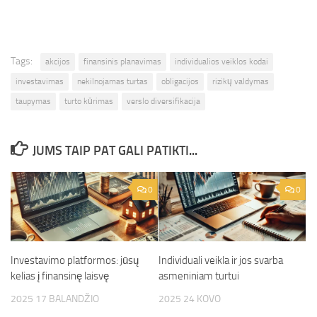
Tags:
akcijos
finansinis planavimas
individualios veiklos kodai
investavimas
nekilnojamas turtas
obligacijos
rizikų valdymas
taupymas
turto kūrimas
verslo diversifikacija
JUMS TAIP PAT GALI PATIKTI...
0
0
Investavimo platformos: jūsų
Individuali veikla ir jos svarba
kelias į finansinę laisvę
asmeniniam turtui
2025 17 BALANDŽIO
2025 24 KOVO