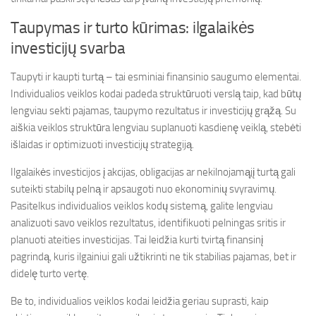
Taupymas ir turto kūrimas: ilgalaikės
investicijų svarba
Taupyti ir kaupti turtą – tai esminiai finansinio saugumo elementai.
Individualios veiklos kodai padeda struktūruoti verslą taip, kad būtų
lengviau sekti pajamas, taupymo rezultatus ir investicijų grąžą. Su
aiškia veiklos struktūra lengviau suplanuoti kasdienę veiklą, stebėti
išlaidas ir optimizuoti investicijų strategiją.
Ilgalaikės investicijos į akcijas, obligacijas ar nekilnojamąjį turtą gali
suteikti stabilų pelną ir apsaugoti nuo ekonominių svyravimų.
Pasitelkus individualios veiklos kodų sistemą, galite lengviau
analizuoti savo veiklos rezultatus, identifikuoti pelningas sritis ir
planuoti ateities investicijas. Tai leidžia kurti tvirtą finansinį
pagrindą, kuris ilgainiui gali užtikrinti ne tik stabilias pajamas, bet ir
didelę turto vertę.
Be to, individualios veiklos kodai leidžia geriau suprasti, kaip