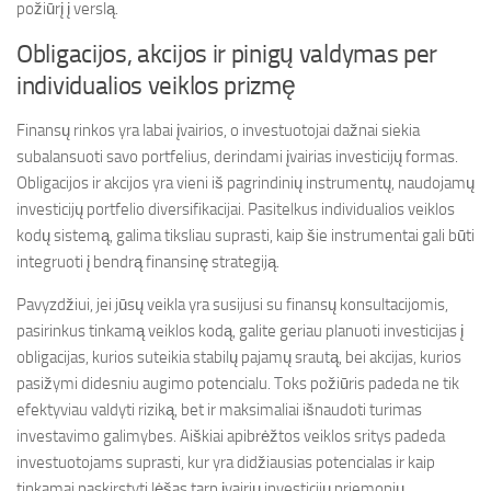
požiūrį į verslą.
Obligacijos, akcijos ir pinigų valdymas per
individualios veiklos prizmę
Finansų rinkos yra labai įvairios, o investuotojai dažnai siekia
subalansuoti savo portfelius, derindami įvairias investicijų formas.
Obligacijos ir akcijos yra vieni iš pagrindinių instrumentų, naudojamų
investicijų portfelio diversifikacijai. Pasitelkus individualios veiklos
kodų sistemą, galima tiksliau suprasti, kaip šie instrumentai gali būti
integruoti į bendrą finansinę strategiją.
Pavyzdžiui, jei jūsų veikla yra susijusi su finansų konsultacijomis,
pasirinkus tinkamą veiklos kodą, galite geriau planuoti investicijas į
obligacijas, kurios suteikia stabilų pajamų srautą, bei akcijas, kurios
pasižymi didesniu augimo potencialu. Toks požiūris padeda ne tik
efektyviau valdyti riziką, bet ir maksimaliai išnaudoti turimas
investavimo galimybes. Aiškiai apibrėžtos veiklos sritys padeda
investuotojams suprasti, kur yra didžiausias potencialas ir kaip
tinkamai paskirstyti lėšas tarp įvairių investicijų priemonių.