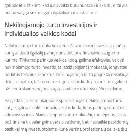
gali padėti užtikrinti, kad jūsų veikla būtų nuosekli ir skaidri, o tai yra
būtina sąlyga sėkmingam ilgalaikiam investavimui.
Nekilnojamojo turto investicijos ir
individualios veiklos kodai
Nekilnojamojo turto rinka yra viena iš svarbiausių investicijų sričių,
kuri gali duoti ilgalaikį pelną ir prisidėti prie finansinio saugumo
kūrimo. Tinkamai parinkus veiklos kodą, galima efektyviau valdyti
nekilnojamojo turto investicijas, atsižvelgiant į mokesčių lengvatas
bei kitus teisinius aspektus. Nekilnojamojo turto projektai reikalauja
didelio kapitalo, tačiau su teisingu veiklos kodo pasirinkimu, galima
užtikrinti skaidrumą finansų apskaitoje ir efektyvų lėšų valdymą.
Pavyzdžiui, verslininkai, kurie specializuojasi nekilnojamojo turto
srityje, gali pasirinkti specialų veiklos kodą, kuris padėtų sumažinti
administracines išlaidas ir optimizuoti mokesčių mokėjimus. Toks
požiūris ne tik palengvina verslo valdymą, bet ir suteikia papildomą
pasitikėjimą investuotojams, kurie vertina profesionalų bei skaidrų