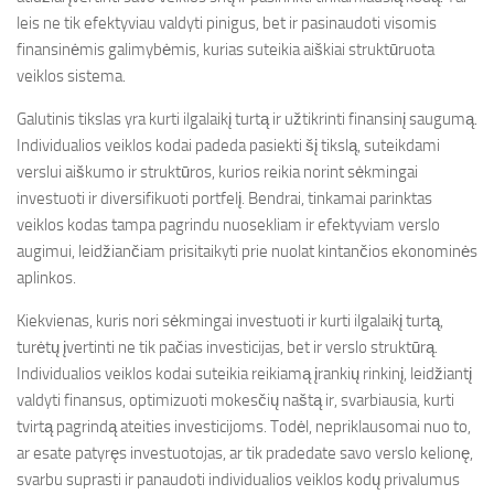
leis ne tik efektyviau valdyti pinigus, bet ir pasinaudoti visomis
finansinėmis galimybėmis, kurias suteikia aiškiai struktūruota
veiklos sistema.
Galutinis tikslas yra kurti ilgalaikį turtą ir užtikrinti finansinį saugumą.
Individualios veiklos kodai padeda pasiekti šį tikslą, suteikdami
verslui aiškumo ir struktūros, kurios reikia norint sėkmingai
investuoti ir diversifikuoti portfelį. Bendrai, tinkamai parinktas
veiklos kodas tampa pagrindu nuosekliam ir efektyviam verslo
augimui, leidžiančiam prisitaikyti prie nuolat kintančios ekonominės
aplinkos.
Kiekvienas, kuris nori sėkmingai investuoti ir kurti ilgalaikį turtą,
turėtų įvertinti ne tik pačias investicijas, bet ir verslo struktūrą.
Individualios veiklos kodai suteikia reikiamą įrankių rinkinį, leidžiantį
valdyti finansus, optimizuoti mokesčių naštą ir, svarbiausia, kurti
tvirtą pagrindą ateities investicijoms. Todėl, nepriklausomai nuo to,
ar esate patyręs investuotojas, ar tik pradedate savo verslo kelionę,
svarbu suprasti ir panaudoti individualios veiklos kodų privalumus