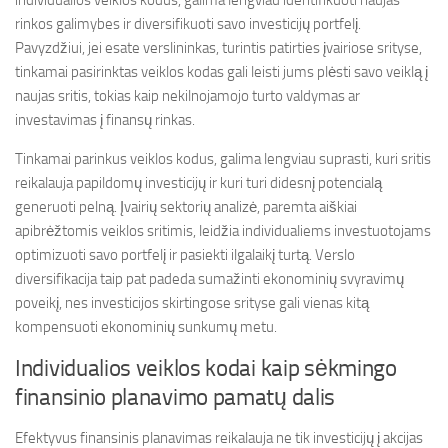
individualios veiklos kodus, galima lengviau identifikuoti naujas
rinkos galimybes ir diversifikuoti savo investicijų portfelį.
Pavyzdžiui, jei esate verslininkas, turintis patirties įvairiose srityse,
tinkamai pasirinktas veiklos kodas gali leisti jums plėsti savo veiklą į
naujas sritis, tokias kaip nekilnojamojo turto valdymas ar
investavimas į finansų rinkas.
Tinkamai parinkus veiklos kodus, galima lengviau suprasti, kuri sritis
reikalauja papildomų investicijų ir kuri turi didesnį potencialą
generuoti pelną. Įvairių sektorių analizė, paremta aiškiai
apibrėžtomis veiklos sritimis, leidžia individualiems investuotojams
optimizuoti savo portfelį ir pasiekti ilgalaikį turtą. Verslo
diversifikacija taip pat padeda sumažinti ekonominių svyravimų
poveikį, nes investicijos skirtingose srityse gali vienas kitą
kompensuoti ekonominių sunkumų metu.
Individualios veiklos kodai kaip sėkmingo
finansinio planavimo pamatų dalis
Efektyvus finansinis planavimas reikalauja ne tik investicijų į akcijas