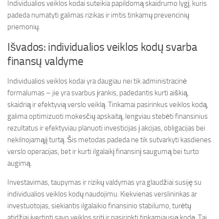
Individualios veiklos kodai suteikia papildomą skaidrumo lygį, kuris
padeda numatyti galimas rizikas ir imtis tinkamų prevencinių
priemonių.
Išvados: individualios veiklos kodų svarba
finansų valdyme
Individualios veiklos kodai yra daugiau nei tik administracinė
formalumas – jie yra svarbus įrankis, padedantis kurti aiškią,
skaidrią ir efektyvią verslo veiklą. Tinkamai pasirinkus veiklos kodą,
galima optimizuoti mokesčių apskaitą, lengviau stebėti finansinius
rezultatus ir efektyviau planuoti investicijas į akcijas, obligacijas bei
nekilnojamąjį turtą. Šis metodas padeda ne tik sutvarkyti kasdienes
verslo operacijas, bet ir kurti ilgalaikį finansinį saugumą bei turto
augimą.
Investavimas, taupymas ir rizikų valdymas yra glaudžiai susiję su
individualios veiklos kodų naudojimu. Kiekvienas verslininkas ar
investuotojas, siekiantis ilgalaikio finansinio stabilumo, turėtų
atidžiai įvertinti savo veiklos sritį ir pasirinkti tinkamiausią kodą. Tai