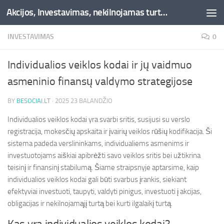
Akcijos, Investavimas, nekilnojamas turtas, kriptovaliutos - Besociai.lt
Skip to content
INVESTAVIMAS
0
Individualios veiklos kodai ir jų vaidmuo
asmeninio finansų valdymo strategijose
BY
BESOCIAI.LT
·
2025 23 BALANDŽIO
Individualios veiklos kodai yra svarbi sritis, susijusi su verslo
registracija, mokesčių apskaita ir įvairių veiklos rūšių kodifikacija. Ši
sistema padeda verslininkams, individualiems asmenims ir
investuotojams aiškiai apibrėžti savo veiklos sritis bei užtikrina
teisinį ir finansinį stabilumą. Šiame straipsnyje aptarsime, kaip
individualios veiklos kodai gali būti svarbus įrankis, siekiant
efektyviai investuoti, taupyti, valdyti pinigus, investuoti į akcijas,
obligacijas ir nekilnojamąjį turtą bei kurti ilgalaikį turtą.