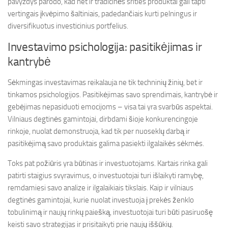
pavyzdys parodo, kad net ir tradicinės srities produktai gali tapti
vertingais įkvėpimo šaltiniais, padedančiais kurti pelningus ir
diversifikuotus investicinius portfelius.
Investavimo psichologija: pasitikėjimas ir
kantrybė
Sėkmingas investavimas reikalauja ne tik techninių žinių, bet ir
tinkamos psichologijos. Pasitikėjimas savo sprendimais, kantrybė ir
gebėjimas nepasiduoti emocijoms – visa tai yra svarbūs aspektai.
Vilniaus degtinės gamintojai, dirbdami šioje konkurencingoje
rinkoje, nuolat demonstruoja, kad tik per nuoseklų darbą ir
pasitikėjimą savo produktais galima pasiekti ilgalaikės sėkmės.
Toks pat požiūris yra būtinas ir investuotojams. Kartais rinka gali
patirti staigius svyravimus, o investuotojai turi išlaikyti ramybę,
remdamiesi savo analize ir ilgalaikiais tikslais. Kaip ir vilniaus
degtinės gamintojai, kurie nuolat investuoja į prekės ženklo
tobulinimą ir naujų rinkų paiešką, investuotojai turi būti pasiruošę
keisti savo strategijas ir prisitaikyti prie naujų iššūkių.