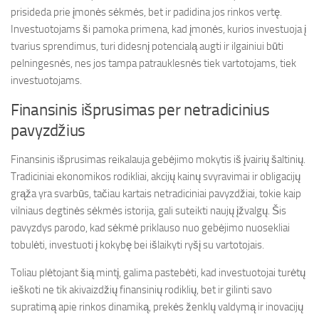
prisideda prie įmonės sėkmės, bet ir padidina jos rinkos vertę.
Investuotojams ši pamoka primena, kad įmonės, kurios investuoja į
tvarius sprendimus, turi didesnį potencialą augti ir ilgainiui būti
pelningesnės, nes jos tampa patrauklesnės tiek vartotojams, tiek
investuotojams.
Finansinis išprusimas per netradicinius
pavyzdžius
Finansinis išprusimas reikalauja gebėjimo mokytis iš įvairių šaltinių.
Tradiciniai ekonomikos rodikliai, akcijų kainų svyravimai ir obligacijų
grąža yra svarbūs, tačiau kartais netradiciniai pavyzdžiai, tokie kaip
vilniaus degtinės sėkmės istorija, gali suteikti naujų įžvalgų. Šis
pavyzdys parodo, kad sėkmė priklauso nuo gebėjimo nuosekliai
tobulėti, investuoti į kokybę bei išlaikyti ryšį su vartotojais.
Toliau plėtojant šią mintį, galima pastebėti, kad investuotojai turėtų
ieškoti ne tik akivaizdžių finansinių rodiklių, bet ir gilinti savo
supratimą apie rinkos dinamiką, prekės ženklų valdymą ir inovacijų