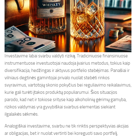
Investavime labai svarbu valdyti riziką. Tradiciniuose finansiniuose
instrumentuose investuotojai naudoja įvairius metodus, tokius kaip
diversifikacija, hedžingas ir aktyvus portfelio stebėjimas. Panašiai ir
vilniaus degtinės gamintojai privalo nuolat stebėti rinkos
svyravimus, vartotojų skonio pokyčius bei reguliavimo reikalavimus,
kurie gali turėti įtakos produktų populiarumui. Šios situacijos
parodo, kad net ir tokiose srityse kaip alkoholinių gėrimų gamyba,
rizikos valdymas yra gyvybiškai svarbus elementas siekiant
ilgalaikės sėkmės.
Analogiškai investavime, svarbu ne tik rinktis perspektyvias akcijas
ar obligacijas, bet ir nuolat vertinti bei koreguoti savo portfelį,