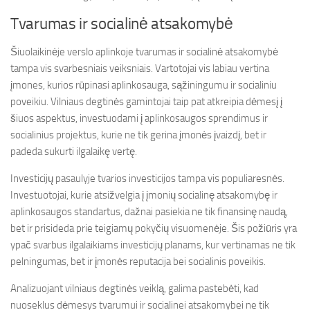
Tvarumas ir socialinė atsakomybė
Šiuolaikinėje verslo aplinkoje tvarumas ir socialinė atsakomybė
tampa vis svarbesniais veiksniais. Vartotojai vis labiau vertina
įmones, kurios rūpinasi aplinkosauga, sąžiningumu ir socialiniu
poveikiu. Vilniaus degtinės gamintojai taip pat atkreipia dėmesį į
šiuos aspektus, investuodami į aplinkosaugos sprendimus ir
socialinius projektus, kurie ne tik gerina įmonės įvaizdį, bet ir
padeda sukurti ilgalaikę vertę.
Investicijų pasaulyje tvarios investicijos tampa vis populiaresnės.
Investuotojai, kurie atsižvelgia į įmonių socialinę atsakomybę ir
aplinkosaugos standartus, dažnai pasiekia ne tik finansinę naudą,
bet ir prisideda prie teigiamų pokyčių visuomenėje. Šis požiūris yra
ypač svarbus ilgalaikiams investicijų planams, kur vertinamas ne tik
pelningumas, bet ir įmonės reputacija bei socialinis poveikis.
Analizuojant vilniaus degtinės veiklą, galima pastebėti, kad
nuoseklus dėmesys tvarumui ir socialinei atsakomybei ne tik