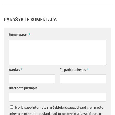
PARAŠYKITE KOMENTARĄ
Komentaras
*
Vardas
*
El. pašto adresas
*
Interneto puslapis
Noriu savo interneto naršyklėje išsaugoti vardą, el. pašto
adresą ir interneto puslapį, kad jų nebereiktų įvesti iš naujo,