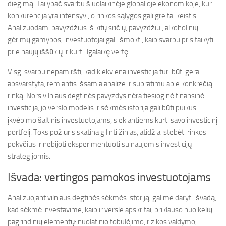
diegimą. Tai ypač svarbu šiuolaikinėje globalioje ekonomikoje, kur
konkurencija yra intensyvi, o rinkos sąlygos gali greitai keistis.
Analizuodami pavyzdžius iš kitų sričių, pavyzdžiui, alkoholinių
gėrimų gamybos, investuotojai gali išmokti, kaip svarbu prisitaikyti
prie naujų iššūkių ir kurti ilgalaikę vertę.
Visgi svarbu nepamiršti, kad kiekviena investicija turi būti gerai
apsvarstyta, remiantis išsamia analize ir supratimu apie konkrečią
rinką. Nors vilniaus degtinės pavyzdys nėra tiesioginė finansinė
investicija, jo verslo modelis ir sėkmės istorija gali būti puikus
įkvėpimo šaltinis investuotojams, siekiantiems kurti savo investicinį
portfelį. Toks požiūris skatina gilinti žinias, atidžiai stebėti rinkos
pokyčius ir nebijoti eksperimentuoti su naujomis investicijų
strategijomis.
Išvada: vertingos pamokos investuotojams
Analizuojant vilniaus degtinės sėkmės istoriją, galime daryti išvadą,
kad sėkmė investavime, kaip ir versle apskritai, priklauso nuo kelių
pagrindinių elementų: nuolatinio tobulėjimo, rizikos valdymo,