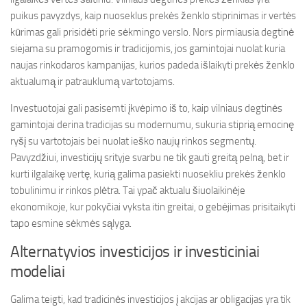
puikus pavyzdys, kaip nuoseklus prekės ženklo stiprinimas ir vertės
kūrimas gali prisidėti prie sėkmingo verslo. Nors pirmiausia degtinė
siejama su pramogomis ir tradicijomis, jos gamintojai nuolat kuria
naujas rinkodaros kampanijas, kurios padeda išlaikyti prekės ženklo
aktualumą ir patrauklumą vartotojams.
Investuotojai gali pasisemti įkvėpimo iš to, kaip vilniaus degtinės
gamintojai derina tradicijas su modernumu, sukuria stiprią emocinę
ryšį su vartotojais bei nuolat ieško naujų rinkos segmentų.
Pavyzdžiui, investicijų srityje svarbu ne tik gauti greitą pelną, bet ir
kurti ilgalaikę vertę, kurią galima pasiekti nuosekliu prekės ženklo
tobulinimu ir rinkos plėtra. Tai ypač aktualu šiuolaikinėje
ekonomikoje, kur pokyčiai vyksta itin greitai, o gebėjimas prisitaikyti
tapo esmine sėkmės sąlyga.
Alternatyvios investicijos ir investiciniai
modeliai
Galima teigti, kad tradicinės investicijos į akcijas ar obligacijas yra tik