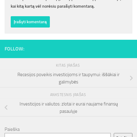
kai kitą kartą vėl norėsiu parašyti komentarą.
FOLLOW:
KITAS ĮRAŠAS
Recesijos poveikis investicijoms ir taupymui: iššūkiai ir
galimybės
ANKSTESNIS ĮRAŠAS
Investicijos ir valiutos: zlotai ir eurai naujame finansų
pasaulyje
Paieška