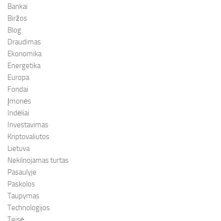
Bankai
Biržos
Blog
Draudimas
Ekonomika
Energetika
Europa
Fondai
Įmonės
Indėliai
Investavimas
Kriptovaliutos
Lietuva
Nekilnojamas turtas
Pasaulyje
Paskolos
Taupymas
Technologijos
Teisė