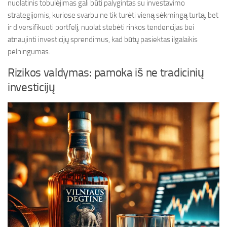
nuolatinis tobulėjimas gali būti palygintas su investavimo
strategijomis, kuriose svarbu ne tik turėti vieną sėkmingą turtą, bet
ir diversifikuoti portfelį, nuolat stebėti rinkos tendencijas bei
atnaujinti investicijų sprendimus, kad būtų pasiektas ilgalaikis
pelningumas.
Rizikos valdymas: pamoka iš ne tradicinių
investicijų