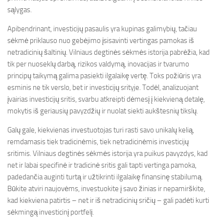
sąlygas.
Apibendrinant, investicijų pasaulis yra kupinas galimybių, tačiau
sėkmė priklauso nuo gebėjimo įsisavinti vertingas pamokas iš
netradicinių šaltinių. Vilniaus degtinės sėkmės istorija pabrėžia, kad
tik per nuoseklų darbą, rizikos valdymą, inovacijas ir tvarumo
principų taikymą galima pasiekti ilgalaikę vertę. Toks požiūris yra
esminis ne tik verslo, bet ir investicijų srityje. Todėl, analizuojant
įvairias investicijų sritis, svarbu atkreipti dėmesį į kiekvieną detalę,
mokytis iš geriausių pavyzdžių ir nuolat siekti aukštesnių tikslų.
Galų gale, kiekvienas investuotojas turi rasti savo unikalų kelią,
remdamasis tiek tradicinėmis, tiek netradicinėmis investicijų
sritimis. Vilniaus degtinės sėkmės istorija yra puikus pavyzdys, kad
net ir labai specifinė ir tradicinė sritis gali tapti vertinga pamoka,
padedančia auginti turtą ir užtikrinti ilgalaikę finansinę stabilumą.
Būkite atviri naujovėms, investuokite į savo žinias ir nepamirškite,
kad kiekviena patirtis – net ir iš netradicinių sričių – gali padėti kurti
sėkmingą investicinį portfelį.