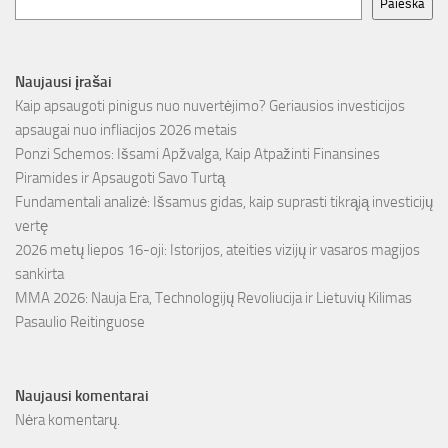
Paieška
Naujausi įrašai
Kaip apsaugoti pinigus nuo nuvertėjimo? Geriausios investicijos
apsaugai nuo infliacijos 2026 metais
Ponzi Schemos: Išsami Apžvalga, Kaip Atpažinti Finansines
Piramides ir Apsaugoti Savo Turtą
Fundamentali analizė: Išsamus gidas, kaip suprasti tikrąją investicijų
vertę
2026 metų liepos 16-oji: Istorijos, ateities vizijų ir vasaros magijos
sankirta
MMA 2026: Nauja Era, Technologijų Revoliucija ir Lietuvių Kilimas
Pasaulio Reitinguose
Naujausi komentarai
Nėra komentarų.