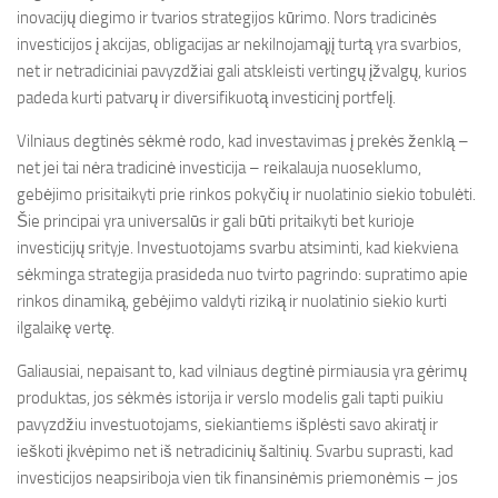
inovacijų diegimo ir tvarios strategijos kūrimo. Nors tradicinės
investicijos į akcijas, obligacijas ar nekilnojamąjį turtą yra svarbios,
net ir netradiciniai pavyzdžiai gali atskleisti vertingų įžvalgų, kurios
padeda kurti patvarų ir diversifikuotą investicinį portfelį.
Vilniaus degtinės sėkmė rodo, kad investavimas į prekės ženklą –
net jei tai nėra tradicinė investicija – reikalauja nuoseklumo,
gebėjimo prisitaikyti prie rinkos pokyčių ir nuolatinio siekio tobulėti.
Šie principai yra universalūs ir gali būti pritaikyti bet kurioje
investicijų srityje. Investuotojams svarbu atsiminti, kad kiekviena
sėkminga strategija prasideda nuo tvirto pagrindo: supratimo apie
rinkos dinamiką, gebėjimo valdyti riziką ir nuolatinio siekio kurti
ilgalaikę vertę.
Galiausiai, nepaisant to, kad vilniaus degtinė pirmiausia yra gėrimų
produktas, jos sėkmės istorija ir verslo modelis gali tapti puikiu
pavyzdžiu investuotojams, siekiantiems išplėsti savo akiratį ir
ieškoti įkvėpimo net iš netradicinių šaltinių. Svarbu suprasti, kad
investicijos neapsiriboja vien tik finansinėmis priemonėmis – jos