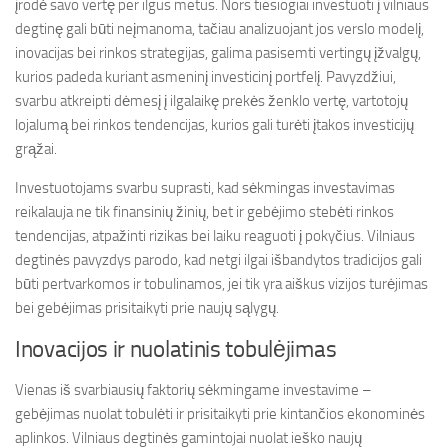
įrodė savo vertę per ilgus metus. Nors tiesiogiai investuoti į vilniaus
degtinę gali būti neįmanoma, tačiau analizuojant jos verslo modelį,
inovacijas bei rinkos strategijas, galima pasisemti vertingų įžvalgų,
kurios padeda kuriant asmeninį investicinį portfelį. Pavyzdžiui,
svarbu atkreipti dėmesį į ilgalaikę prekės ženklo vertę, vartotojų
lojalumą bei rinkos tendencijas, kurios gali turėti įtakos investicijų
grąžai.
Investuotojams svarbu suprasti, kad sėkmingas investavimas
reikalauja ne tik finansinių žinių, bet ir gebėjimo stebėti rinkos
tendencijas, atpažinti rizikas bei laiku reaguoti į pokyčius. Vilniaus
degtinės pavyzdys parodo, kad netgi ilgai išbandytos tradicijos gali
būti pertvarkomos ir tobulinamos, jei tik yra aiškus vizijos turėjimas
bei gebėjimas prisitaikyti prie naujų sąlygų.
Inovacijos ir nuolatinis tobulėjimas
Vienas iš svarbiausių faktorių sėkmingame investavime –
gebėjimas nuolat tobulėti ir prisitaikyti prie kintančios ekonominės
aplinkos. Vilniaus degtinės gamintojai nuolat ieško naujų