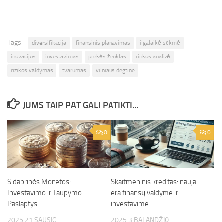
Tags:
diversifikacija
finansinis planavimas
ilgalaikė sėkmė
inovacijos
investavimas
prekės ženklas
rinkos analizė
rizikos valdymas
tvarumas
vilniaus degtine
JUMS TAIP PAT GALI PATIKTI...
0
0
Sidabrinės Monetos:
Skaitmeninis kreditas: nauja
Investavimo ir Taupymo
era finansų valdyme ir
Paslaptys
investavime
2025 21 SAUSIO
2025 3 BALANDŽIO