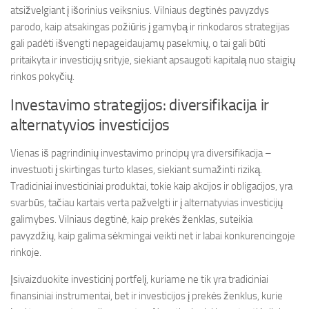
atsižvelgiant į išorinius veiksnius. Vilniaus degtinės pavyzdys
parodo, kaip atsakingas požiūris į gamybą ir rinkodaros strategijas
gali padėti išvengti nepageidaujamų pasekmių, o tai gali būti
pritaikyta ir investicijų srityje, siekiant apsaugoti kapitalą nuo staigių
rinkos pokyčių.
Investavimo strategijos: diversifikacija ir
alternatyvios investicijos
Vienas iš pagrindinių investavimo principų yra diversifikacija –
investuoti į skirtingas turto klases, siekiant sumažinti riziką.
Tradiciniai investiciniai produktai, tokie kaip akcijos ir obligacijos, yra
svarbūs, tačiau kartais verta pažvelgti ir į alternatyvias investicijų
galimybes. Vilniaus degtinė, kaip prekės ženklas, suteikia
pavyzdžių, kaip galima sėkmingai veikti net ir labai konkurencingoje
rinkoje.
Įsivaizduokite investicinį portfelį, kuriame ne tik yra tradiciniai
finansiniai instrumentai, bet ir investicijos į prekės ženklus, kurie