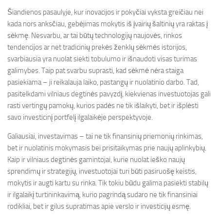
Šiandienos pasaulyje, kur inovacijos ir pokyčiai vyksta greičiau nei
kada nors anksčiau, gebėjimas mokytis iš įvairių šaltinių yra raktas į
sėkmę. Nesvarbu, ar tai būtų technologijų naujovės, rinkos
tendencijos ar net tradicinių prekės ženklų sėkmės istorijos,
svarbiausia yra nuolat siekti tobulumo ir išnaudoti visas turimas
galimybes. Taip pat svarbu suprasti, kad sėkmė nėra staiga
pasiekiama – ji reikalauja laiko, pastangų ir nuolatinio darbo. Tad,
pasitelkdami vilniaus degtinės pavyzdį, kiekvienas investuotojas gali
rasti vertingų pamokų, kurios padės ne tik išlaikyti, bet ir išplėsti
savo investicinį portfelį ilgalaikėje perspektyvoje.
Galiausiai, investavimas – tai ne tik finansinių priemonių rinkimas,
bet ir nuolatinis mokymasis bei prisitaikymas prie naujų aplinkybių.
Kaip ir vilniaus degtinės gamintojai, kurie nuolat ieško naujų
sprendimų ir strategijų, investuotojai turi būti pasiruošę keistis,
mokytis ir augti kartu su rinka. Tik tokiu būdu galima pasiekti stabilų
ir ilgalaikį turtininkavimą, kurio pagrindą sudaro ne tik finansiniai
rodikliai, bet ir gilus supratimas apie verslo ir investicijų esmę.