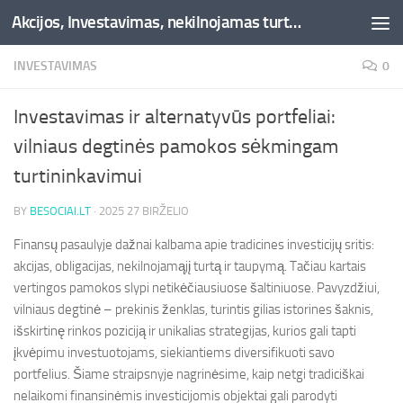
Akcijos, Investavimas, nekilnojamas turtas, kriptovaliutos - Besociai.lt
Skip to content
INVESTAVIMAS
0
Investavimas ir alternatyvūs portfeliai:
vilniaus degtinės pamokos sėkmingam
turtininkavimui
BY
BESOCIAI.LT
·
2025 27 BIRŽELIO
Finansų pasaulyje dažnai kalbama apie tradicines investicijų sritis:
akcijas, obligacijas, nekilnojamąjį turtą ir taupymą. Tačiau kartais
vertingos pamokos slypi netikėčiausiuose šaltiniuose. Pavyzdžiui,
vilniaus degtinė – prekinis ženklas, turintis gilias istorines šaknis,
išskirtinę rinkos poziciją ir unikalias strategijas, kurios gali tapti
įkvėpimu investuotojams, siekiantiems diversifikuoti savo
portfelius. Šiame straipsnyje nagrinėsime, kaip netgi tradiciškai
nelaikomi finansinėmis investicijomis objektai gali parodyti