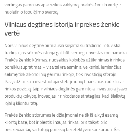
vertingas pamokas apie rizikos valdymą, prekės ženklo vertę ir
nuolatinio tobulėjimo svarbą.
Vilniaus degtinės istorija ir prekės ženklo
vertė
Nors vilniaus degtinė pirmiausia siejama su tradicine lietuviška
tradicija, jos sėkmės istorija gali būti vertinga investavimo pamoka.
Prekės ženklo kūrimas, nuoseklus kokybės užtikrinimas ir rinkos
poreikių supratimas – visa tai yra esminiai veiksniai, lemiančius
sėkmę tiek alkoholinių gėrimų rinkoje, tiek investicijų sferoje.
Pavyzdžiui, kaip investuotojai stebi įmonių finansinius rodiklius ir
rinkos poziciją, taip ir vilniaus degtinės gamintojai investuoja į savo
produktų kokybę, inovacijas ir rinkodaros strategijas, kad išlaikytų
lojalių klientų ratą.
Prekės ženklo stiprumas leidžia įmonei ne tik išlaikyti esamą
klientų bazę, bet ir plėstis į naujas rinkas, prisitaikyti prie
besikeičiančių vartotojų poreikių bei efektyviai konkuruoti. Šis