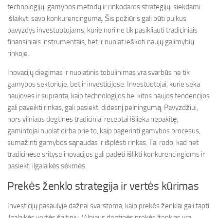
technologijų, gamybos metodų ir rinkodaros strategijų, siekdami
išlaikyti savo konkurencingumą. Šis požiūris gali būti puikus
pavyzdys investuotojams, kurie nori ne tik pasikliauti tradiciniais
finansiniais instrumentais, bet ir nuolat ieškoti naujų galimybių
rinkoje.
Inovacijų diegimas ir nuolatinis tobulinimas yra svarbūs ne tik
gamybos sektoriuje, bet ir investicijose. Investuotojai, kurie seka
naujoves ir supranta, kaip technologijos bei kitos naujos tendencijos
gali paveikti rinkas, gali pasiekti didesnį pelningumą. Pavyzdžiui,
nors vilniaus degtinės tradiciniai receptai išlieka nepakitę,
gamintojai nuolat dirba prie to, kaip pagerinti gamybos procesus,
sumažinti gamybos sąnaudas ir išplėsti rinkas. Tai rodo, kad net
tradicinėse srityse inovacijos gali padėti išlikti konkurencingiems ir
pasiekti ilgalaikės sėkmės.
Prekės ženklo strategija ir vertės kūrimas
Investicijų pasaulyje dažnai svarstoma, kaip prekės ženklai gali tapti
ilgalaikės vertės šaltiniu. Vilniaus degtinės prekės ženklas yra