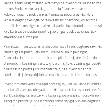
vienas iš būdų auginti turtą. Alternatyvios investicijos, kurios apima
prekės ženklų vertės analizę, startuolių finansavimą ar net
kolekcionuojamų prekių rinkas, tampa vis populiaresnės. Nors
vilniaus degtinė tiesiogiai nėra investicinė priemonė, jos sėkmės
modelis ir rinkos elgesio analizė gali padėti investuotojams suprasti,
kaip kurti savo investicinį portfelį, apjungiant tiek tradicinius, tiek
alternatyvius turto tipus.
Pavyzdžiui, investuotojas, analizuodamas vilniaus degtinės sėkmės
istoriją, gali suprasti, kaip svarbu yra ne tik rinkti pelningus
finansinius instrumentus, bet ir atkreipti dėmesį į prekės ženklo
stiprumą, rinkos nišą ir vartotojų lojalumą. Toks požiūris gali padėti
diversifikuoti portfelį ir sumažinti riziką, nes investicijos nėra
sutelktos tik į vieną sritį, bet apima ir kitas vertės kūrimo formas.
Investuotojams verta atkreipti dėmesį į tai, kad kiekviena investicija
– ar tai būtų akcijos, obligacijos, nekilnojamasis turtas ar net prekės
ženklų strategijos analizė – reikalauja gilios analizės, nuoseklumo ir
gebėjimo prisitaikyti prie kintančių rinkos sąlygų. Vilniaus degtinės