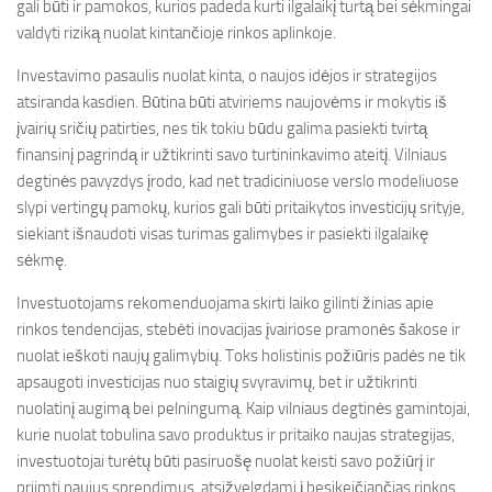
gali būti ir pamokos, kurios padeda kurti ilgalaikį turtą bei sėkmingai
valdyti riziką nuolat kintančioje rinkos aplinkoje.
Investavimo pasaulis nuolat kinta, o naujos idėjos ir strategijos
atsiranda kasdien. Būtina būti atviriems naujovėms ir mokytis iš
įvairių sričių patirties, nes tik tokiu būdu galima pasiekti tvirtą
finansinį pagrindą ir užtikrinti savo turtininkavimo ateitį. Vilniaus
degtinės pavyzdys įrodo, kad net tradiciniuose verslo modeliuose
slypi vertingų pamokų, kurios gali būti pritaikytos investicijų srityje,
siekiant išnaudoti visas turimas galimybes ir pasiekti ilgalaikę
sėkmę.
Investuotojams rekomenduojama skirti laiko gilinti žinias apie
rinkos tendencijas, stebėti inovacijas įvairiose pramonės šakose ir
nuolat ieškoti naujų galimybių. Toks holistinis požiūris padės ne tik
apsaugoti investicijas nuo staigių svyravimų, bet ir užtikrinti
nuolatinį augimą bei pelningumą. Kaip vilniaus degtinės gamintojai,
kurie nuolat tobulina savo produktus ir pritaiko naujas strategijas,
investuotojai turėtų būti pasiruošę nuolat keisti savo požiūrį ir
priimti naujus sprendimus, atsižvelgdami į besikeičiančias rinkos