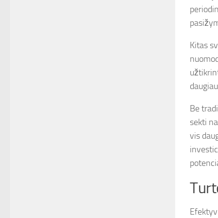
periodi
pasižym
Kitas s
nuomoda
užtikrin
daugiau 
Be tradi
sekti n
vis daug
investic
potencia
Turt
Efektyv