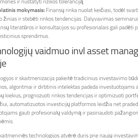
emones ir nustatyti rizikos toleranciją.
latinis mokymasis:
Finansų rinka nuolat keičiasi, todėl svar
o žinias ir stebėti rinkos tendencijas. Dalyvavimas seminaru
nsų literatūros ir konsultacijos su profesionalais gali padėti p
esticinius sprendimus.
nologijų vaidmuo invl asset man
je
ogijos ir skaitmenizacija pakeitė tradicinius investavimo būd
s, algoritmai ir dirbtinis intelektas padeda investuotojams a
 kiekius, prognozuoti rinkos tendencijas ir optimizuoti portfe
iui, automatizuotos investicijų platformos leidžia net prade
otojams gauti profesionalų valdymą ir pasinaudoti pažangio
nėmis.
skaitmeninės technologijos atvėrė duris prie naujų investavi