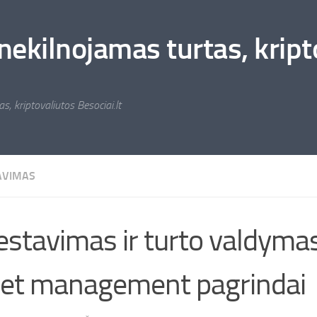
nekilnojamas turtas, kripto
s, kriptovaliutos Besociai.lt
AVIMAS
estavimas ir turto valdymas
et management pagrindai