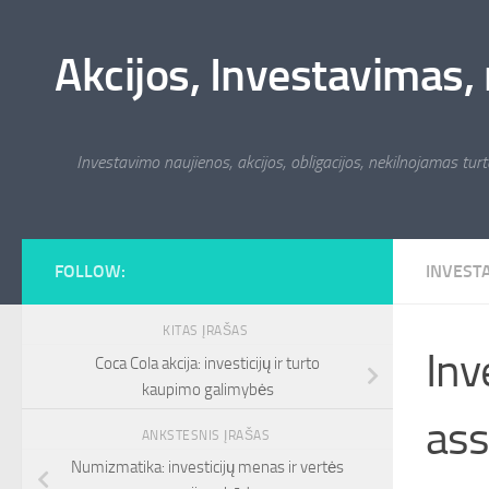
Skip to content
Akcijos, Investavimas, 
Investavimo naujienos, akcijos, obligacijos, nekilnojamas turta
FOLLOW:
INVEST
KITAS ĮRAŠAS
Inv
Coca Cola akcija: investicijų ir turto
kaupimo galimybės
ass
ANKSTESNIS ĮRAŠAS
Numizmatika: investicijų menas ir vertės