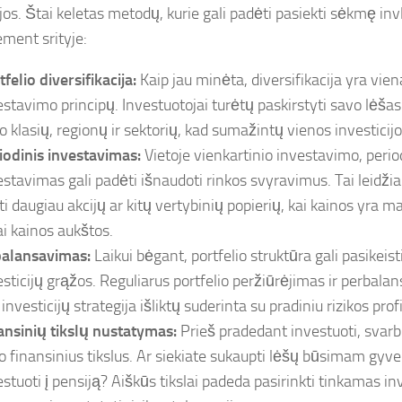
jos. Štai keletas metodų, kurie gali padėti pasiekti sėkmę inv
ent srityje:
felio diversifikacija:
Kaip jau minėta, diversifikacija yra vie
estavimo principų. Investuotojai turėtų paskirstyti savo lėšas
o klasių, regionų ir sektorių, kad sumažintų vienos investicijos
iodinis investavimas:
Vietoje vienkartinio investavimo, perio
estavimas gali padėti išnaudoti rinkos svyravimus. Tai leidži
kti daugiau akcijų ar kitų vertybinių popierių, kai kainos yra 
ai kainos aukštos.
alansavimas:
Laikui bėgant, portfelio struktūra gali pasikeist
esticijų grąžos. Reguliarus portfelio peržiūrėjimas ir perbala
investicijų strategija išliktų suderinta su pradiniu rizikos profi
ansinių tikslų nustatymas:
Prieš pradedant investuoti, svarbu
o finansinius tikslus. Ar siekiate sukaupti lėšų būsimam gyve
estuoti į pensiją? Aiškūs tikslai padeda pasirinkti tinkamas i