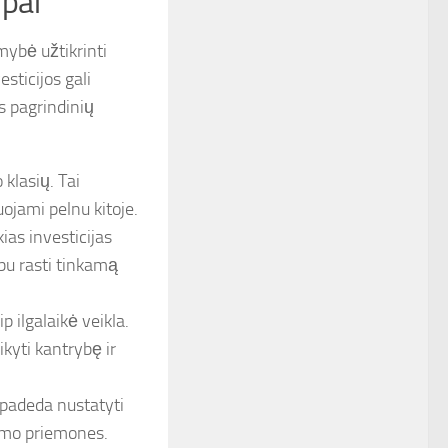
ipai
mybė užtikrinti
esticijos gali
as pagrindinių
 klasių. Tai
uojami pelnu kitoje.
kias investicijas
rbu rasti tinkamą
 ilgalaikė veikla.
ikyti kantrybę ir
padeda nustatyti
vimo priemones.