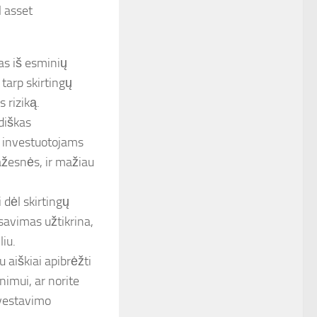
l asset
nas iš esminių
 tarp skirtingų
 riziką.
diškas
a investuotojams
mažesnės, ir mažiau
i dėl skirtingų
nsavimas užtikrina,
liu.
 aiškiai apibrėžti
nimui, ar norite
nvestavimo