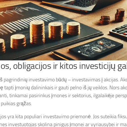
jos, obligacijos ir kitos investicijų 
iš pagrindinių investavimo būdų – investavimas į akcijas. Akc
 tapti įmonių dalininkais ir gauti pelno iš jų veiklos. Nors akci
nti, tinkamai pasirinkus įmones ir sektorius, ilgalaikėje per
 puikias grąžas.
ijos yra kita populiari investavimo priemonė. Jos suteikia fik
 nes investuotojas skolina pinigus įmonei ar vyriausybei ir m