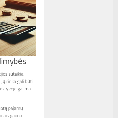
galimybės
ijos suteikia
jų rinka gali būti
spektyvoje galima
suotą pajamų
ainais gauna