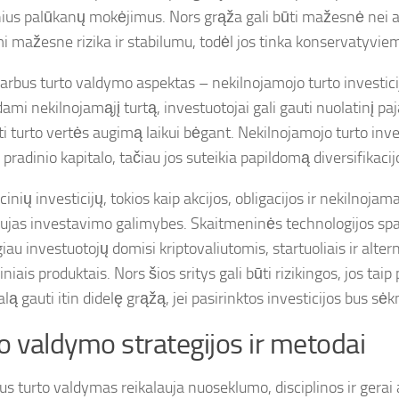
nius palūkanų mokėjimus. Nors grąža gali būti mažesnė nei ak
i mažesne rizika ir stabilumu, todėl jos tinka konservatyvie
varbus turto valdymo aspektas – nekilnojamojo turto investici
mi nekilnojamąjį turtą, investuotojai gali gauti nuolatinį pa
ti turto vertės augimą laikui bėgant. Nekilnojamojo turto inves
pradinio kapitalo, tačiau jos suteikia papildomą diversifikaci
cinių investicijų, tokios kaip akcijos, obligacijos ir nekilnojam
aujas investavimo galimybes. Skaitmeninės technologijos spar
iau investuotojų domisi kriptovaliutomis, startuoliais ir alter
iniais produktais. Nors šios sritys gali būti rizikingos, jos taip
lą gauti itin didelę grąžą, jei pasirinktos investicijos bus sė
o valdymo strategijos ir metodai
us turto valdymas reikalauja nuoseklumo, disciplinos ir gerai