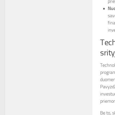
pri
Nuo
sav
fina
inv
Tech
srity
Technol
programo
duomenų
Pavyzdž
investu
priemo
Be to, 