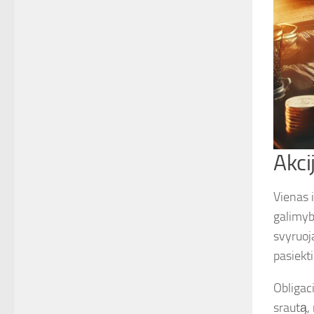
Akci
Vienas 
galimybę
svyruoja
pasiekti
Obligac
srautą,