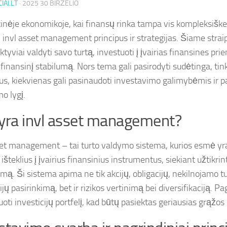
IAI.LT
·
2025 30 BIRŽELIO
kinėje ekonomikoje, kai finansų rinka tampa vis kompleksišk
i invl asset management principus ir strategijas. Šiame strai
ktyviai valdyti savo turtą, investuoti į įvairias finansines pri
į finansinį stabilumą. Nors tema gali pasirodyti sudėtinga, ti
us, kiekvienas gali pasinaudoti investavimo galimybėmis ir p
o lygį.
yra invl asset management?
set management – tai turto valdymo sistema, kurios esmė yra
išteklius į įvairius finansinius instrumentus, siekiant užtikri
mą. Ši sistema apima ne tik akcijų, obligacijų, nekilnojamo tu
ijų pasirinkimą, bet ir rizikos vertinimą bei diversifikaciją. Pa
oti investicijų portfelį, kad būtų pasiektas geriausias grąžos i