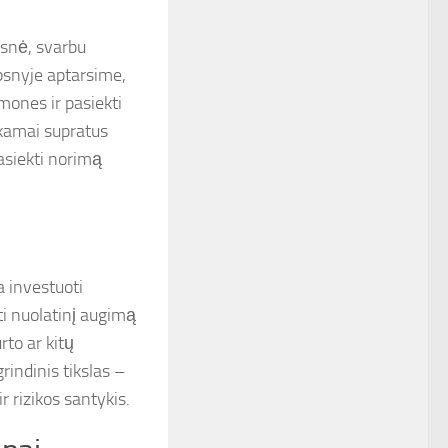
esnė, svarbu
psnyje aptarsime,
emones ir pasiekti
nkamai supratus
asiekti norimą
 investuoti
nti nuolatinį augimą
rto ar kitų
grindinis tikslas –
r rizikos santykis.