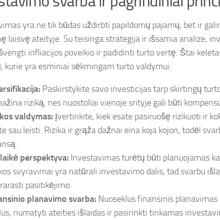
stavimo svarba ir pagrindiniai princ
vimas yra ne tik būdas uždirbti papildomų pajamų, bet ir gali
ę laisvę ateityje. Su teisinga strategija ir išsamia analize, inv
švengti infliacijos poveikio ir padidinti turto vertę. Štai kelet
ų, kurie yra esminiai sėkmingam turto valdymui:
rsifikacija:
Paskirstykite savo investicijas tarp skirtingų turto
ažina riziką, nes nuostoliai vienoje srityje gali būti kompens
ikos valdymas:
Įvertinkite, kiek esate pasiruošę rizikuoti ir ko
te sau leisti. Rizika ir grąža dažnai eina koja kojon, todėl sva
ansą.
alaikė perspektyva:
Investavimas turėtų būti planuojamas kaip
kos svyravimai yra natūrali investavimo dalis, tad svarbu išla
rarasti pasitikėjimo.
ansinio planavimo svarba:
Nuoseklus finansinis planavimas 
slus, numatyti ateities išlaidas ir pasirinkti tinkamas investa