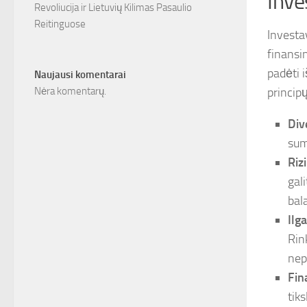
Inve
Revoliucija ir Lietuvių Kilimas Pasaulio
Reitinguose
Investa
finansin
padėti i
Naujausi komentarai
princip
Nėra komentarų.
Dive
sum
Riz
gali
bal
Ilg
Rin
nep
Fin
tik