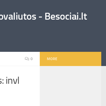
valiutos - Besociai.lt
0
MORE
: invl