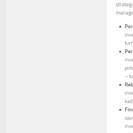
strategi
managem
Port
inv
turt
Per
inv
pir
– k
Reb
inv
kad 
Fin
sav
inv