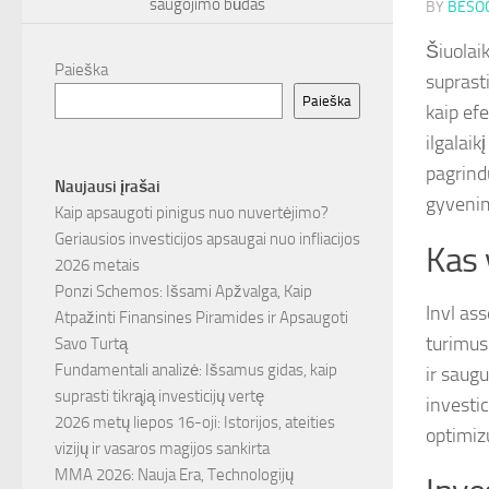
saugojimo būdas
BY
BESOC
Šiuolai
Paieška
suprast
Paieška
kaip efe
ilgalaik
pagrind
Naujausi įrašai
gyvenim
Kaip apsaugoti pinigus nuo nuvertėjimo?
Geriausios investicijos apsaugai nuo infliacijos
Kas 
2026 metais
Ponzi Schemos: Išsami Apžvalga, Kaip
Invl as
Atpažinti Finansines Piramides ir Apsaugoti
turimus 
Savo Turtą
Fundamentali analizė: Išsamus gidas, kaip
ir saugu
suprasti tikrąją investicijų vertę
investic
2026 metų liepos 16-oji: Istorijos, ateities
optimizu
vizijų ir vasaros magijos sankirta
MMA 2026: Nauja Era, Technologijų