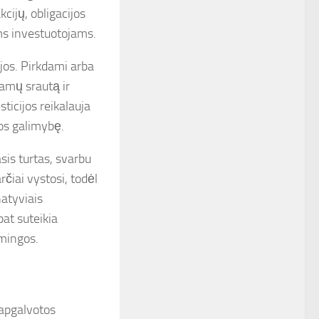
cijų, obligacijos
ms investuotojams.
jos. Pirkdami arba
jamų srautą ir
ticijos reikalauja
jos galimybę.
asis turtas, svarbu
čiai vystosi, todėl
natyviais
 pat suteikia
kmingos.
 apgalvotos