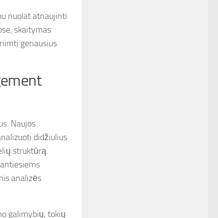
bu nuolat atnaujinti
ose, skaitymas
riimti geriausius
agement
us. Naujos
nalizuoti didžiulius
lių struktūrą.
dantiesiems
mis analizės
mo galimybių, tokių