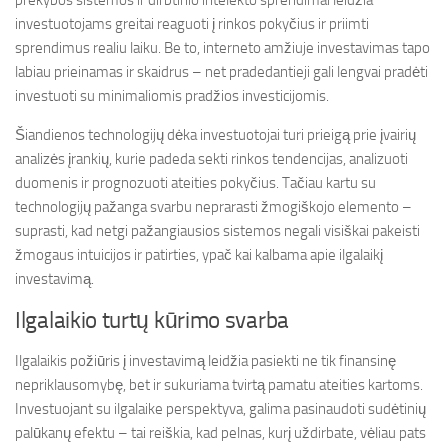
prekybos sistemos ir dirbtinio intelekto sprendimai leidžia
investuotojams greitai reaguoti į rinkos pokyčius ir priimti
sprendimus realiu laiku. Be to, interneto amžiuje investavimas tapo
labiau prieinamas ir skaidrus – net pradedantieji gali lengvai pradėti
investuoti su minimaliomis pradžios investicijomis.
Šiandienos technologijų dėka investuotojai turi prieigą prie įvairių
analizės įrankių, kurie padeda sekti rinkos tendencijas, analizuoti
duomenis ir prognozuoti ateities pokyčius. Tačiau kartu su
technologijų pažanga svarbu neprarasti žmogiškojo elemento –
suprasti, kad netgi pažangiausios sistemos negali visiškai pakeisti
žmogaus intuicijos ir patirties, ypač kai kalbama apie ilgalaikį
investavimą.
Ilgalaikio turtų kūrimo svarba
Ilgalaikis požiūris į investavimą leidžia pasiekti ne tik finansinę
nepriklausomybę, bet ir sukuriama tvirtą pamatu ateities kartoms.
Investuojant su ilgalaike perspektyva, galima pasinaudoti sudėtinių
palūkanų efektu – tai reiškia, kad pelnas, kurį uždirbate, vėliau pats