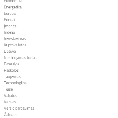
Ekonomika
Energetika
Europa
Fondai
Įmonės
Indėliai
Investavimas
Kriptovaliutos
Lietuva
Nekilnojamas turtas
Pasaulyje
Paskolos
Taupymas
Technologijos
Teisė
Valiutos
Verslas
Verslo pardavimas
Žaliavos