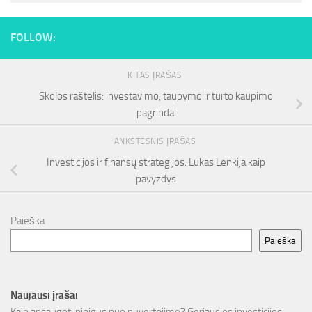
FOLLOW:
KITAS ĮRAŠAS
Skolos raštelis: investavimo, taupymo ir turto kaupimo
pagrindai
ANKSTESNIS ĮRAŠAS
Investicijos ir finansų strategijos: Lukas Lenkija kaip
pavyzdys
Paieška
Paieška
Naujausi įrašai
Kaip apsaugoti pinigus nuo nuvertėjimo? Geriausios investicijos