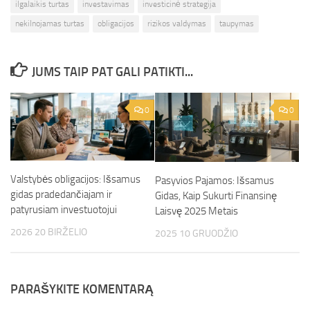
ilgalaikis turtas
investavimas
investicinė strategija
nekilnojamas turtas
obligacijos
rizikos valdymas
taupymas
JUMS TAIP PAT GALI PATIKTI...
0
0
Valstybės obligacijos: Išsamus
Pasyvios Pajamos: Išsamus
gidas pradedančiajam ir
Gidas, Kaip Sukurti Finansinę
patyrusiam investuotojui
Laisvę 2025 Metais
2026 20 BIRŽELIO
2025 10 GRUODŽIO
PARAŠYKITE KOMENTARĄ