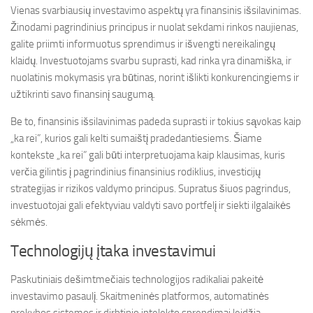
Vienas svarbiausių investavimo aspektų yra finansinis išsilavinimas.
Žinodami pagrindinius principus ir nuolat sekdami rinkos naujienas,
galite priimti informuotus sprendimus ir išvengti nereikalingų
klaidų. Investuotojams svarbu suprasti, kad rinka yra dinamiška, ir
nuolatinis mokymasis yra būtinas, norint išlikti konkurencingiems ir
užtikrinti savo finansinį saugumą.
Be to, finansinis išsilavinimas padeda suprasti ir tokius sąvokas kaip
„ka rei”, kurios gali kelti sumaištį pradedantiesiems. Šiame
kontekste „ka rei” gali būti interpretuojama kaip klausimas, kuris
verčia gilintis į pagrindinius finansinius rodiklius, investicijų
strategijas ir rizikos valdymo principus. Supratus šiuos pagrindus,
investuotojai gali efektyviau valdyti savo portfelį ir siekti ilgalaikės
sėkmės.
Technologijų įtaka investavimui
Paskutiniais dešimtmečiais technologijos radikaliai pakeitė
investavimo pasaulį. Skaitmeninės platformos, automatinės