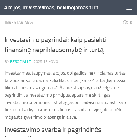
Akcijos, Investavimas, nekilnojamas turtas, kriptovaliutos - Besociai.lt
Skip to content
INVESTAVIMAS
0
Investavimo pagrindai: kaip pasiekti
finansinę nepriklausomybę ir turtą
BY
BESOCIAI.LT
·
2025 17 KOVO
Investavimas, taupymas, akcijos, obligacijos, nekilnojamas turtas –
tai žodžiai, kurie dažnai kelia klausimus: „ka rei?” arba „ką reiškia
tikras finansinis saugumas?” Šiame straipsnyje apžvelgsime
pagrindinius investavimo principus, aptarsime skirtingas
investavimo priemones ir strategijas bei padėsime suprasti, kaip
tinkamai tvarkyti asmeninius finansus, kad ateityje galėtumėte
mėgautis gyvenimo prabanga ir laisve.
Investavimo svarba ir pagrindinės