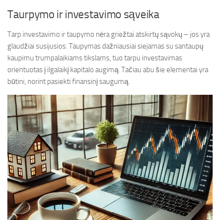
Taurpymo ir investavimo sąveika
Tarp investavimo ir taupymo nėra griežtai atskirtų sąvokų – jos yra
glaudžiai susijusios. Taupymas dažniausiai siejamas su santaupų
kaupimu trumpalaikiams tikslams, tuo tarpu investavimas
orientuotas į ilgalaikį kapitalo augimą. Tačiau abu šie elementai yra
būtini, norint pasiekti finansinį saugumą.