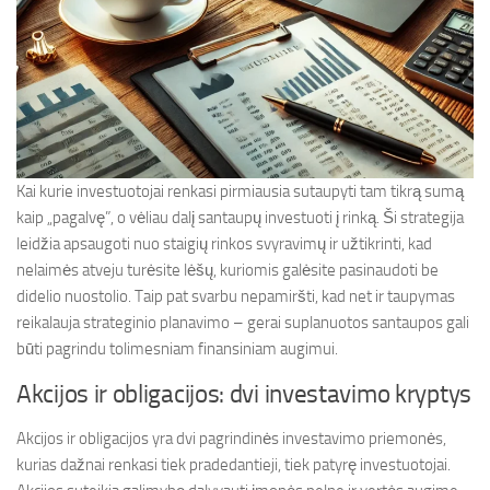
Kai kurie investuotojai renkasi pirmiausia sutaupyti tam tikrą sumą
kaip „pagalvę”, o vėliau dalį santaupų investuoti į rinką. Ši strategija
leidžia apsaugoti nuo staigių rinkos svyravimų ir užtikrinti, kad
nelaimės atveju turėsite lėšų, kuriomis galėsite pasinaudoti be
didelio nuostolio. Taip pat svarbu nepamiršti, kad net ir taupymas
reikalauja strateginio planavimo – gerai suplanuotos santaupos gali
būti pagrindu tolimesniam finansiniam augimui.
Akcijos ir obligacijos: dvi investavimo kryptys
Akcijos ir obligacijos yra dvi pagrindinės investavimo priemonės,
kurias dažnai renkasi tiek pradedantieji, tiek patyrę investuotojai.