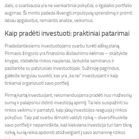
dalis, o svarbiausia yra ne vienkartiniai pokyčiai, o ilgalaikis portfelio
augimas. Ši mintis padeda išvengti impulsyvių sprendimų ir priimti
labiau apgalvotus, remiantis analize, veiksmus.
Kaip pradėti investuoti: praktiniai patarimai
Pradedantiesiems investuotojams svarbu turėti aiškų planą.
Pirmasis žingsnis yra finansinio išsilavinimo kėlimas – skaitykite
knygas, stebėkite rinkos naujienas, lankykite seminarus ir
pasitarkite su patyrusiais investuotojais. Sužinoję pagrindus,
galėsite lengviau suvokti, kas yra „ka rei” investuojant ir kaip
tinkamai organizuoti savo portfelį.
Pirmą kartą investuojant, rekomenduojama pradėti nuo mažesnių
sumų ir palaipsniui didinti investicijų apimtį. Tai leis susipažinti su
rinkos veikimu ir pamatyti, kaip jūsų investicijos reaguoja į rinkos
pokyčius. Taip pat svarbu išmokti valdyti riziką – diversifikuokite
savo portfelį ir nepamirškite, kad kiekviena investicija turi tam tikrą
riziką, kurią reikia apdoroti atsižvelgiant į savo asmeninę rizikos