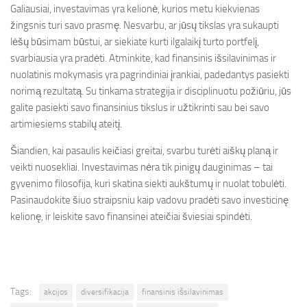
Galiausiai, investavimas yra kelionė, kurios metu kiekvienas
žingsnis turi savo prasmę. Nesvarbu, ar jūsų tikslas yra sukaupti
lėšų būsimam būstui, ar siekiate kurti ilgalaikį turto portfelį,
svarbiausia yra pradėti. Atminkite, kad finansinis išsilavinimas ir
nuolatinis mokymasis yra pagrindiniai įrankiai, padedantys pasiekti
norimą rezultatą. Su tinkama strategija ir disciplinuotu požiūriu, jūs
galite pasiekti savo finansinius tikslus ir užtikrinti sau bei savo
artimiesiems stabilų ateitį.
Šiandien, kai pasaulis keičiasi greitai, svarbu turėti aiškų planą ir
veikti nuosekliai. Investavimas nėra tik pinigų dauginimas – tai
gyvenimo filosofija, kuri skatina siekti aukštumų ir nuolat tobulėti.
Pasinaudokite šiuo straipsniu kaip vadovu pradėti savo investicinę
kelionę, ir leiskite savo finansinei ateičiai šviesiai spindėti.
Tags:
akcijos
diversifikacija
finansinis išsilavinimas