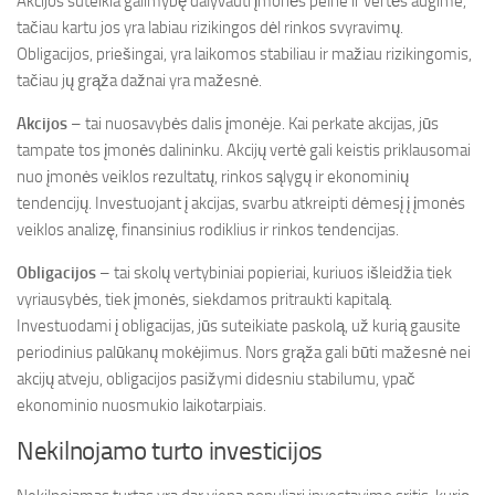
Akcijos suteikia galimybę dalyvauti įmonės pelne ir vertės augime,
tačiau kartu jos yra labiau rizikingos dėl rinkos svyravimų.
Obligacijos, priešingai, yra laikomos stabiliau ir mažiau rizikingomis,
tačiau jų grąža dažnai yra mažesnė.
Akcijos
– tai nuosavybės dalis įmonėje. Kai perkate akcijas, jūs
tampate tos įmonės dalininku. Akcijų vertė gali keistis priklausomai
nuo įmonės veiklos rezultatų, rinkos sąlygų ir ekonominių
tendencijų. Investuojant į akcijas, svarbu atkreipti dėmesį į įmonės
veiklos analizę, finansinius rodiklius ir rinkos tendencijas.
Obligacijos
– tai skolų vertybiniai popieriai, kuriuos išleidžia tiek
vyriausybės, tiek įmonės, siekdamos pritraukti kapitalą.
Investuodami į obligacijas, jūs suteikiate paskolą, už kurią gausite
periodinius palūkanų mokėjimus. Nors grąža gali būti mažesnė nei
akcijų atveju, obligacijos pasižymi didesniu stabilumu, ypač
ekonominio nuosmukio laikotarpiais.
Nekilnojamo turto investicijos