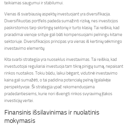
teikiamas saugumui ir stabilumui.
Vienas iš svarbiausių aspektų investuojant yra diversifikacija.
Diversifikuotas portfelis padeda sumažinti riziką, nes investicijos
paskirstomos tarp skirtingų sektorių ir turto klasių. Tai reiškia, kad
praradimai vienoje srityje gali būti kompensuojami pelningu kitame
sektoriuje. Diversifikacijos principas yra vienas iš kertinių sėkmingo
investavimo elementų.
Kita svarbi strategija yra nuoseklus investavimas. Tai reiškia, kad
investuotojai reguliariai investuoja tam tikrą pinigų sumą, nepaisant
rinkos nuotaikos. Tokiu būdu, laikui bėgant, vidutinė investavimo
kaina gali sumažėti, o tai padidina potencialų pelną ilgalaikėje
perspektyvoje. Ši strategija ypač rekomenduojama
pradedantiesiems, kurie nori išvengti rinkos svyravimų įtakos
investicijų vertei.
Finansinis išsilavinimas ir nuolatinis
mokymasis