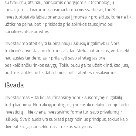
su tvarumu, atsinaujinančiomis energijomis ir technologijų
inovacijomis. Tvarumo klausimai tampa vis svarbesni, todėl
investuotojai vis labiau orientuojasi į įmones ir projektus, kurie ne tik
užtikrina pelną, bet ir prisideda prie aplinkos tausojimo bei
socialinės atsakomybės.
Investavimo ateitis yra kupina naujų iššūkių ir galimybių. Nors
tradicinės investavimo formos vis dar išlieka patrauklios, verta sekti
naujausias tendencijas ir pritaikyti savo strategijas prie
besikeičiančių rinkos sąlygų. Tokiu būdu galite užsitikrinti, kad jūsų
portfelis atitiks ne tik dabartinius, bet ir ateities reikalavimus.
Išvada
Investavimas – tai kelias į finansinę nepriklausomybę ir ilgalaikį
turtų kaupimą. Nuo akcijų ir obligacijų rinkos iki nekilnojamojo turto
investicijų – kiekviena investavimo forma turi savo privalumų ir
iššūkių. Svarbiausia yra suprasti pagrindinius principus, tokius kaip
diversifikacija, nuoseklumas ir rizikos valdymas.