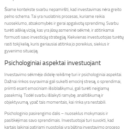
Šiame kontekste svarbu nepamiršti, kad investavimas nėra greito
pelno schema. Tai yra nuolatinis procesas, kuriame reikia
nuoseklumo, atsakomybės ir gerai apgalvotų sprendimų. Svarbu
turėti aiškią viziją, kas yra jūsų asmeninė sėkmė, ir atitinkamai
formuoti savo investicijų strategiją. Kiekvienas investuotojas turėtų
rasti tokį kelią, kuris geriausiai atitinka jo poreikius, siekius ir
gyvenimo situaciją.
Psichologiniai aspektai investuojant
Investavimo sėkmėje didelę reikšmę turi ir psichologiniai aspektai.
Dažnai rinkos svyravimai gali sukelti emocinį stresą, o sprendimai,
priimti esant emociniam išsiblaškymui, gali turėti neigiamų
pasekmių. Todėl svarbu išlaikyti ramybę, analitiškumą ir
objektyvumą, ypač tais momentais, kai rinka yra nestabili.
Psichologinio pasirengimo dalis – nuoseklus mokymasis ir
pasitikėjimas savo sprendimais. Investuotojai turi suvokti, kad
kartais laikinai patiriami nuostoliai yra būtina investavimo proceso