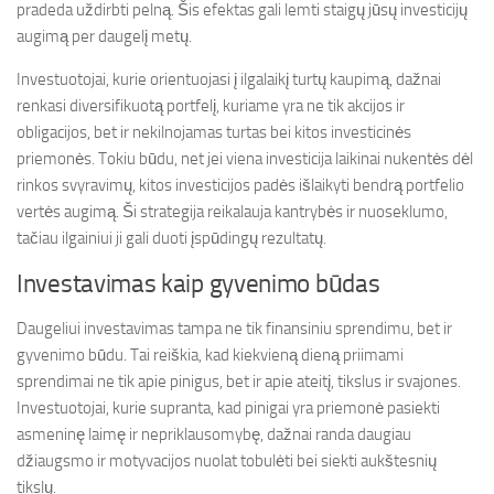
pradeda uždirbti pelną. Šis efektas gali lemti staigų jūsų investicijų
augimą per daugelį metų.
Investuotojai, kurie orientuojasi į ilgalaikį turtų kaupimą, dažnai
renkasi diversifikuotą portfelį, kuriame yra ne tik akcijos ir
obligacijos, bet ir nekilnojamas turtas bei kitos investicinės
priemonės. Tokiu būdu, net jei viena investicija laikinai nukentės dėl
rinkos svyravimų, kitos investicijos padės išlaikyti bendrą portfelio
vertės augimą. Ši strategija reikalauja kantrybės ir nuoseklumo,
tačiau ilgainiui ji gali duoti įspūdingų rezultatų.
Investavimas kaip gyvenimo būdas
Daugeliui investavimas tampa ne tik finansiniu sprendimu, bet ir
gyvenimo būdu. Tai reiškia, kad kiekvieną dieną priimami
sprendimai ne tik apie pinigus, bet ir apie ateitį, tikslus ir svajones.
Investuotojai, kurie supranta, kad pinigai yra priemonė pasiekti
asmeninę laimę ir nepriklausomybę, dažnai randa daugiau
džiaugsmo ir motyvacijos nuolat tobulėti bei siekti aukštesnių
tikslų.