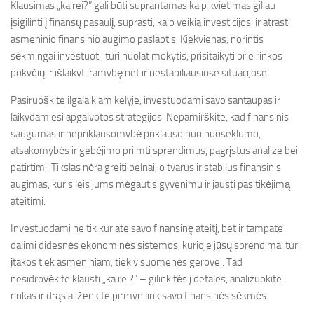
Klausimas „ka rei?” gali būti suprantamas kaip kvietimas giliau
įsigilinti į finansų pasaulį, suprasti, kaip veikia investicijos, ir atrasti
asmeninio finansinio augimo paslaptis. Kiekvienas, norintis
sėkmingai investuoti, turi nuolat mokytis, prisitaikyti prie rinkos
pokyčių ir išlaikyti ramybę net ir nestabiliausiose situacijose.
Pasiruoškite ilgalaikiam kelyje, investuodami savo santaupas ir
laikydamiesi apgalvotos strategijos. Nepamirškite, kad finansinis
saugumas ir nepriklausomybė priklauso nuo nuoseklumo,
atsakomybės ir gebėjimo priimti sprendimus, pagrįstus analize bei
patirtimi. Tikslas nėra greiti pelnai, o tvarus ir stabilus finansinis
augimas, kuris leis jums mėgautis gyvenimu ir jausti pasitikėjimą
ateitimi.
Investuodami ne tik kuriate savo finansinę ateitį, bet ir tampate
dalimi didesnės ekonominės sistemos, kurioje jūsų sprendimai turi
įtakos tiek asmeniniam, tiek visuomenės gerovei. Tad
nesidrovėkite klausti „ka rei?” – gilinkitės į detales, analizuokite
rinkas ir drąsiai ženkite pirmyn link savo finansinės sėkmės.