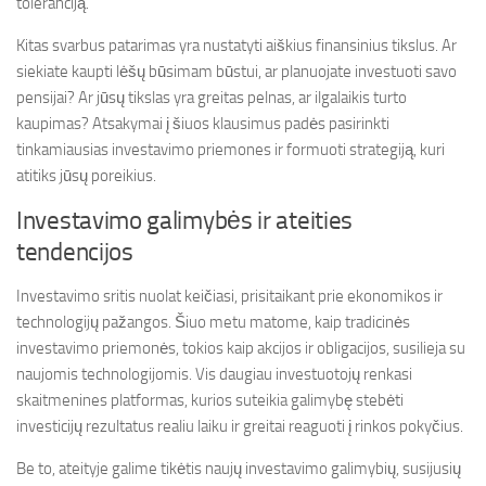
toleranciją.
Kitas svarbus patarimas yra nustatyti aiškius finansinius tikslus. Ar
siekiate kaupti lėšų būsimam būstui, ar planuojate investuoti savo
pensijai? Ar jūsų tikslas yra greitas pelnas, ar ilgalaikis turto
kaupimas? Atsakymai į šiuos klausimus padės pasirinkti
tinkamiausias investavimo priemones ir formuoti strategiją, kuri
atitiks jūsų poreikius.
Investavimo galimybės ir ateities
tendencijos
Investavimo sritis nuolat keičiasi, prisitaikant prie ekonomikos ir
technologijų pažangos. Šiuo metu matome, kaip tradicinės
investavimo priemonės, tokios kaip akcijos ir obligacijos, susilieja su
naujomis technologijomis. Vis daugiau investuotojų renkasi
skaitmenines platformas, kurios suteikia galimybę stebėti
investicijų rezultatus realiu laiku ir greitai reaguoti į rinkos pokyčius.
Be to, ateityje galime tikėtis naujų investavimo galimybių, susijusių