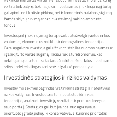
Nekilnojamas turtas yra dar viena populiari investavimo sritis, kurią
vertina tiek patyrę, tiek naujokai. Investavimas į nekilnojamąjį turtą
gali apimti ne tik būsto pirkimą, bet ir komercinės patalpos įsigijimą,
žemės sklypų pirkimą ar net investavimą į nekilnojamo turto
fondus.
Investuojant į nekilnojamąjį turtą, svarbu atsižvelgti į vietos rinkos
ypatumus, ekonominius rodiklius ir demografines tendencijas.
Gerai apgalvota investicija gali užtikrinti stabilias nuomos pajamas ar
ilgalaikį turto vertės augimą. Tačiau reikia turėti omenyje, kad
nekilnojamojo turto rinka kartais būna lėtesnė nei kitos investavimo
sritys, todėl reikalingas kantrybė ir ilgalaikė perspektyva.
Investicinės strategijos ir rizikos valdymas
Investavimo sėkmės pagrindas yra tinkama strategija ir efektyvus
rizikos valdymas. Investuotojai turi nuolat stebėti rinkos
tendencijas, analizuoti investicijų rezultatus ir prireikus koreguoti
savo portfelį. Strategijos gali būti įvairios: nuo agresyvaus,
orientuoto į greitą pelną, iki konservatyvaus, kuriame prioritetas