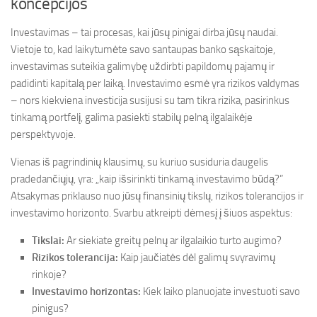
koncepcijos
Investavimas – tai procesas, kai jūsų pinigai dirba jūsų naudai.
Vietoje to, kad laikytumėte savo santaupas banko sąskaitoje,
investavimas suteikia galimybę uždirbti papildomų pajamų ir
padidinti kapitalą per laiką. Investavimo esmė yra rizikos valdymas
– nors kiekviena investicija susijusi su tam tikra rizika, pasirinkus
tinkamą portfelį, galima pasiekti stabilų pelną ilgalaikėje
perspektyvoje.
Vienas iš pagrindinių klausimų, su kuriuo susiduria daugelis
pradedančiųjų, yra: „kaip išsirinkti tinkamą investavimo būdą?”
Atsakymas priklauso nuo jūsų finansinių tikslų, rizikos tolerancijos ir
investavimo horizonto. Svarbu atkreipti dėmesį į šiuos aspektus:
Tikslai:
Ar siekiate greitų pelnų ar ilgalaikio turto augimo?
Rizikos tolerancija:
Kaip jaučiatės dėl galimų svyravimų
rinkoje?
Investavimo horizontas:
Kiek laiko planuojate investuoti savo
pinigus?