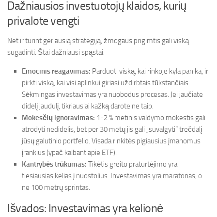
Dažniausios investuotojų klaidos, kurių
privalote vengti
Net ir turint geriausią strategiją, žmogaus prigimtis gali viską
sugadinti. Štai dažniausi spąstai:
Emocinis reagavimas:
Parduoti viską, kai rinkoje kyla panika, ir
pirkti viską, kai visi aplinkui giriasi uždirbtais tūkstančiais.
Sėkmingas investavimas yra nuobodus procesas. Jei jaučiate
didelį jaudulį, tikriausiai kažką darote ne taip.
Mokesčių ignoravimas:
1-2 % metinis valdymo mokestis gali
atrodyti nedidelis, bet per 30 metų jis gali „suvalgyti“ trečdalį
jūsų galutinio portfelio. Visada rinkitės pigiausius įmanomus
įrankius (ypač kalbant apie ETF).
Kantrybės trūkumas:
Tikėtis greito praturtėjimo yra
tiesiausias kelias į nuostolius. Investavimas yra maratonas, o
ne 100 metrų sprintas.
Išvados: Investavimas yra kelionė