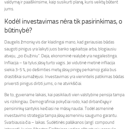
valdymą ir paaiškinsime, kaip susikurti planą, kuris veiktų būtent
jums.
Kodėl investavimas nėra tik pasirinkimas, o
būtinybė?
Daugelis žmonių vis dar klaidingai mano, kad geriausias būdas
saugoti pinigus yra laikyti juos banko sąskaitoje arba, blogiausiu
atveju, „po čiužiniu“. Deja, ekonominė realybė yra negailestinga.
Infliacija – tai tylus jūsų turto vagis. Jei vidutinė metinė infliacija
siekia 3-5 %, po dešimties metų jūsų pinigų perkamoji galia bus
drastiškai sumažėjusi. Investavimas yra vienintelis patikimas būdas
priversti pinigus dirbti jums, o ne atvirkščiai.
Be to, gyvename laikais, kai pasikliauti vien valstybine pensija tampa
vis rizikingiau. Demografiniai pokyčiai rodo, kad dirbančiųjų ir
pensininkų santykis keičiasi ne mūsų naudai. Todėl asmeninė
investavimo strategija tampa jūsų asmeniniu saugumo garantu.
Svarbiausia čia – laikas. Sudėtinės palūkanos (angl. compound