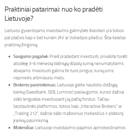
Praktiniai patarimai: nuo ko pradėti
Lietuvoje?
Lietuvos gyventojams investavimo galimybės šiandien yra tokios
pat plačios kaip ir bet kuriam JAV ar Vokietijos piliečiui. Štai keletas
praktinių žingsnių:
Saugumo pagalvė:
Prieš pradedant investuoti, privalote turėti
atsidėję 3-6 mėnesių būtinųjų išlaidų sumą nenumatytiems
atvejams. Investuoti galima tik tuos pinigus, kurių jums
neprireiks artimiausiu metu.
Brokerio pasirinkimas:
Lietuvoje galite naudotis didžiųjų
bankų (Swedbank, SEB, Luminor) paslaugomis, kurios dažnai
siūlo lengvatas investuojant į jų pačių fondus. Tačiau
tarptautinės platformos, tokios kaip „Interactive Brokers“ ar
„Trading 212“, dažnai siūlo mažesnius mokesčius ir platesnį
įrankių pasirinkimą.
Mokesčiai:
Lietuvoje investavimo pajamos apmokestinamos