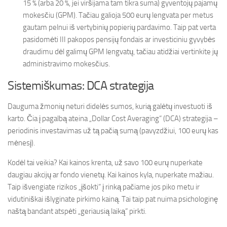
15 % (arba 20 %, jei viršijama tam tikra suma) gyventojų pajamų
mokesčiu (GPM). Tačiau galioja 500 eurų lengvata per metus
gautam pelnui iš vertybinių popierių pardavimo. Taip pat verta
pasidomėti III pakopos pensijų fondais ar investiciniu gyvybės
draudimu dėl galimų GPM lengvatų, tačiau atidžiai vertinkite jų
administravimo mokesčius.
Sistemiškumas: DCA strategija
Dauguma žmonių neturi didelės sumos, kurią galėtų investuoti iš
karto. Čia į pagalbą ateina „Dollar Cost Averaging“ (DCA) strategija –
periodinis investavimas už tą pačią sumą (pavyzdžiui, 100 eurų kas
mėnesį).
Kodėl tai veikia? Kai kainos krenta, už savo 100 eurų nuperkate
daugiau akcijų ar fondo vienetų. Kai kainos kyla, nuperkate mažiau.
Taip išvengiate rizikos „įšokti“ į rinką pačiame jos piko metu ir
vidutiniškai išlyginate pirkimo kainą. Tai taip pat nuima psichologinę
naštą bandant atspėti „geriausią laiką“ pirkti.