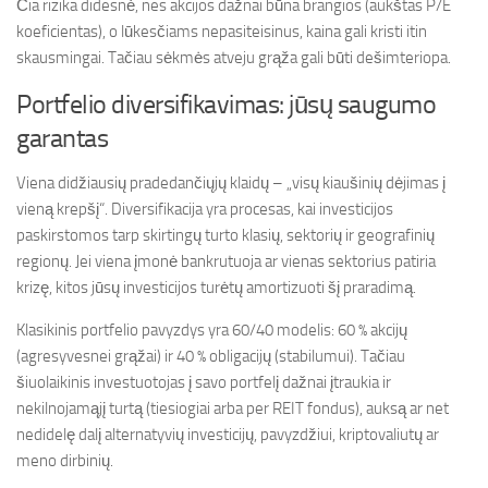
Čia rizika didesnė, nes akcijos dažnai būna brangios (aukštas P/E
koeficientas), o lūkesčiams nepasiteisinus, kaina gali kristi itin
skausmingai. Tačiau sėkmės atveju grąža gali būti dešimteriopa.
Portfelio diversifikavimas: jūsų saugumo
garantas
Viena didžiausių pradedančiųjų klaidų – „visų kiaušinių dėjimas į
vieną krepšį“. Diversifikacija yra procesas, kai investicijos
paskirstomos tarp skirtingų turto klasių, sektorių ir geografinių
regionų. Jei viena įmonė bankrutuoja ar vienas sektorius patiria
krizę, kitos jūsų investicijos turėtų amortizuoti šį praradimą.
Klasikinis portfelio pavyzdys yra 60/40 modelis: 60 % akcijų
(agresyvesnei grąžai) ir 40 % obligacijų (stabilumui). Tačiau
šiuolaikinis investuotojas į savo portfelį dažnai įtraukia ir
nekilnojamąjį turtą (tiesiogiai arba per REIT fondus), auksą ar net
nedidelę dalį alternatyvių investicijų, pavyzdžiui, kriptovaliutų ar
meno dirbinių.