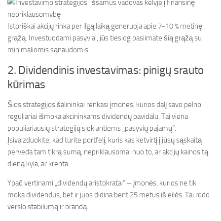
Istoriškai akcijų rinka per ilgą laiką generuoja apie 7-10 % metinę
grąžą. Investuodami pasyviai, jūs tiesiog pasiimate šią grąžą su
minimaliomis sąnaudomis.
2. Dividendinis investavimas: pinigų srauto
kūrimas
Šios strategijos šalininkai renkasi įmones, kurios dalį savo pelno
reguliariai išmoka akcininkams dividendų pavidalu. Tai viena
populiariausių strategijų siekiantiems „pasyvių pajamų“.
Įsivaizduokite, kad turite portfelį, kuris kas ketvirtį į jūsų sąskaitą
perveda tam tikrą sumą, nepriklausomai nuo to, ar akcijų kainos tą
dieną kyla, ar krenta.
Ypač vertinami „dividendų aristokratai“ – įmonės, kurios ne tik
moka dividendus, bet ir juos didina bent 25 metus iš eilės. Tai rodo
verslo stabilumą ir brandą.