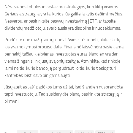
Nėra vienos tobulos investavimo strategijos, kuri tiktų visiems.
Geriausia strategija yra ta, kurios jūs galite laikytis dešimtmečius.
Nesvarbu, ar pasirinksite pasyvų investavimą į ETF, ar tapsite
dividendų medžiotoju, svarbiausia yra disciplina ir nuoseklumas.
Pradėkite nuo mažų sumų, nuolat švieskitės ir nebijokite klaidų –
jos yra mokymosi proceso dalis. Finansinė laisvė nėra pasiekiama
per naktį, tačiau kiekvienas investuotas euras šiandien yra dar
vienas žingsnis link jūsų svajonių ateityje. Atminkite, kad rinkoje
laimi ne tie, kurie bando ją pergudrauti, o tie, kurie tiesiog turi
kantrybės leisti savo pinigams augti.
Jūsų ateities „aš“ padėkos jums už tai, kad šiandien nusprendėte
tapti investuotoju. Tad susidarykite planą, pasirinkite strategiją ir
pirmyn!