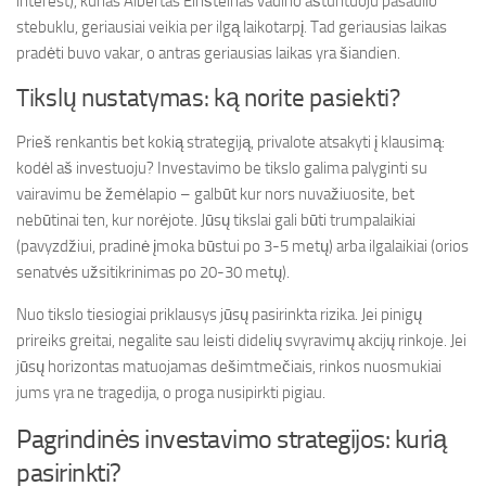
interest), kurias Albertas Einšteinas vadino aštuntuoju pasaulio
stebuklu, geriausiai veikia per ilgą laikotarpį. Tad geriausias laikas
pradėti buvo vakar, o antras geriausias laikas yra šiandien.
Tikslų nustatymas: ką norite pasiekti?
Prieš renkantis bet kokią strategiją, privalote atsakyti į klausimą:
kodėl aš investuoju? Investavimo be tikslo galima palyginti su
vairavimu be žemėlapio – galbūt kur nors nuvažiuosite, bet
nebūtinai ten, kur norėjote. Jūsų tikslai gali būti trumpalaikiai
(pavyzdžiui, pradinė įmoka būstui po 3-5 metų) arba ilgalaikiai (orios
senatvės užsitikrinimas po 20-30 metų).
Nuo tikslo tiesiogiai priklausys jūsų pasirinkta rizika. Jei pinigų
prireiks greitai, negalite sau leisti didelių svyravimų akcijų rinkoje. Jei
jūsų horizontas matuojamas dešimtmečiais, rinkos nuosmukiai
jums yra ne tragedija, o proga nusipirkti pigiau.
Pagrindinės investavimo strategijos: kurią
pasirinkti?