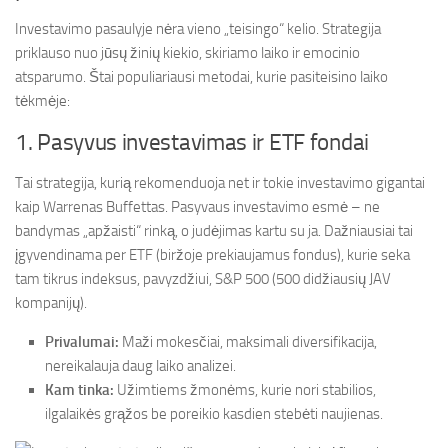
Investavimo pasaulyje nėra vieno „teisingo“ kelio. Strategija
priklauso nuo jūsų žinių kiekio, skiriamo laiko ir emocinio
atsparumo. Štai populiariausi metodai, kurie pasiteisino laiko
tėkmėje:
1. Pasyvus investavimas ir ETF fondai
Tai strategija, kurią rekomenduoja net ir tokie investavimo gigantai
kaip Warrenas Buffettas. Pasyvaus investavimo esmė – ne
bandymas „apžaisti“ rinką, o judėjimas kartu su ja. Dažniausiai tai
įgyvendinama per ETF (biržoje prekiaujamus fondus), kurie seka
tam tikrus indeksus, pavyzdžiui, S&P 500 (500 didžiausių JAV
kompanijų).
Privalumai:
Maži mokesčiai, maksimali diversifikacija,
nereikalauja daug laiko analizei.
Kam tinka:
Užimtiems žmonėms, kurie nori stabilios,
ilgalaikės grąžos be poreikio kasdien stebėti naujienas.