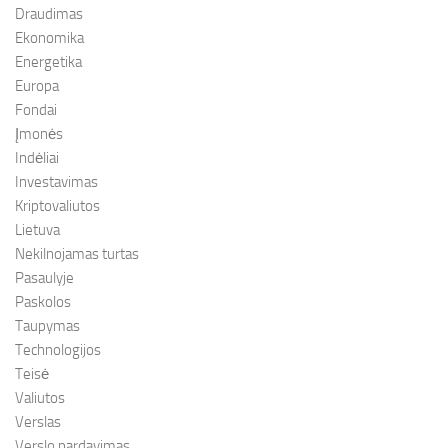
Draudimas
Ekonomika
Energetika
Europa
Fondai
Įmonės
Indėliai
Investavimas
Kriptovaliutos
Lietuva
Nekilnojamas turtas
Pasaulyje
Paskolos
Taupymas
Technologijos
Teisė
Valiutos
Verslas
Verslo pardavimas