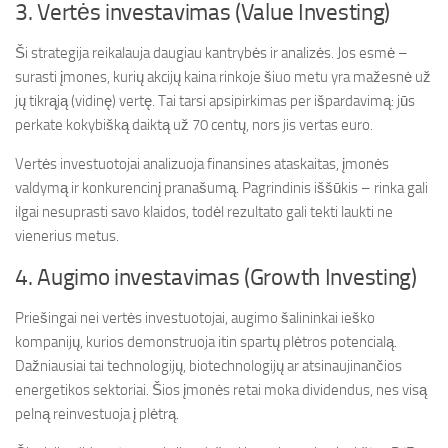
3. Vertės investavimas (Value Investing)
Ši strategija reikalauja daugiau kantrybės ir analizės. Jos esmė –
surasti įmones, kurių akcijų kaina rinkoje šiuo metu yra mažesnė už
jų tikrąją (vidinę) vertę. Tai tarsi apsipirkimas per išpardavimą: jūs
perkate kokybišką daiktą už 70 centų, nors jis vertas euro.
Vertės investuotojai analizuoja finansines ataskaitas, įmonės
valdymą ir konkurencinį pranašumą. Pagrindinis iššūkis – rinka gali
ilgai nesuprasti savo klaidos, todėl rezultato gali tekti laukti ne
vienerius metus.
4. Augimo investavimas (Growth Investing)
Priešingai nei vertės investuotojai, augimo šalininkai ieško
kompanijų, kurios demonstruoja itin spartų plėtros potencialą.
Dažniausiai tai technologijų, biotechnologijų ar atsinaujinančios
energetikos sektoriai. Šios įmonės retai moka dividendus, nes visą
pelną reinvestuoja į plėtrą.