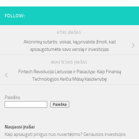
FOLLOW:
KITAS ĮRAŠAS
Akcininkų sutartis: viskas, ką privalote žinoti, kad
apsaugotumėte savo verslą ir investicijas
ANKSTESNIS ĮRAŠAS
Fintech Revoliucija Lietuvoje ir Pasaulyje: Kaip Finansų
Technologijos Keičia Mūsų Kasdienybę
Paieška
Paieška
Naujausi įrašai
Kaip apsaugoti pinigus nuo nuvertėjimo? Geriausios investicijos