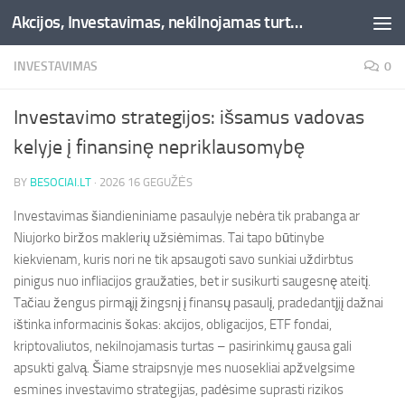
Akcijos, Investavimas, nekilnojamas turtas, kriptovaliutos - Besociai.lt
Skip to content
INVESTAVIMAS
0
Investavimo strategijos: išsamus vadovas
kelyje į finansinę nepriklausomybę
BY
BESOCIAI.LT
·
2026 16 GEGUŽĖS
Investavimas šiandieniniame pasaulyje nebėra tik prabanga ar
Niujorko biržos maklerių užsiėmimas. Tai tapo būtinybe
kiekvienam, kuris nori ne tik apsaugoti savo sunkiai uždirbtus
pinigus nuo infliacijos graužaties, bet ir susikurti saugesnę ateitį.
Tačiau žengus pirmąjį žingsnį į finansų pasaulį, pradedantįjį dažnai
ištinka informacinis šokas: akcijos, obligacijos, ETF fondai,
kriptovaliutos, nekilnojamasis turtas – pasirinkimų gausa gali
apsukti galvą. Šiame straipsnyje mes nuosekliai apžvelgsime
esmines investavimo strategijas, padėsime suprasti rizikos