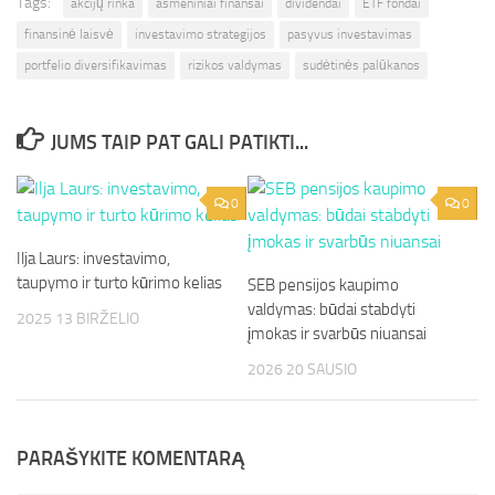
Tags:
akcijų rinka
asmeniniai finansai
dividendai
ETF fondai
finansinė laisvė
investavimo strategijos
pasyvus investavimas
portfelio diversifikavimas
rizikos valdymas
sudėtinės palūkanos
JUMS TAIP PAT GALI PATIKTI...
0
0
Ilja Laurs: investavimo,
taupymo ir turto kūrimo kelias
SEB pensijos kaupimo
valdymas: būdai stabdyti
2025 13 BIRŽELIO
įmokas ir svarbūs niuansai
2026 20 SAUSIO
PARAŠYKITE KOMENTARĄ