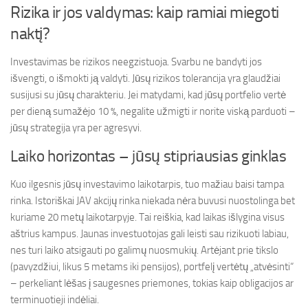
Rizika ir jos valdymas: kaip ramiai miegoti
naktį?
Investavimas be rizikos neegzistuoja. Svarbu ne bandyti jos
išvengti, o išmokti ją valdyti. Jūsų rizikos tolerancija yra glaudžiai
susijusi su jūsų charakteriu. Jei matydami, kad jūsų portfelio vertė
per dieną sumažėjo 10 %, negalite užmigti ir norite viską parduoti –
jūsų strategija yra per agresyvi.
Laiko horizontas – jūsų stipriausias ginklas
Kuo ilgesnis jūsų investavimo laikotarpis, tuo mažiau baisi tampa
rinka. Istoriškai JAV akcijų rinka niekada nėra buvusi nuostolinga bet
kuriame 20 metų laikotarpyje. Tai reiškia, kad laikas išlygina visus
aštrius kampus. Jaunas investuotojas gali leisti sau rizikuoti labiau,
nes turi laiko atsigauti po galimų nuosmukių. Artėjant prie tikslo
(pavyzdžiui, likus 5 metams iki pensijos), portfelį vertėtų „atvėsinti“
– perkeliant lėšas į saugesnes priemones, tokias kaip obligacijos ar
terminuotieji indėliai.