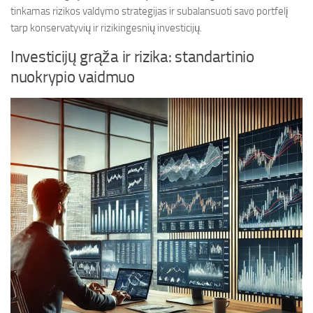
tinkamas rizikos valdymo strategijas ir subalansuoti savo portfelį
tarp konservatyvių ir rizikingesnių investicijų.
Investicijų grąža ir rizika: standartinio
nuokrypio vaidmuo