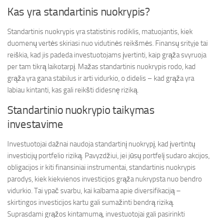
Kas yra standartinis nuokrypis?
Standartinis nuokrypis yra statistinis rodiklis, matuojantis, kiek
duomenų vertės skiriasi nuo vidutinės reikšmės. Finansų srityje tai
reiškia, kad jis padeda investuotojams įvertinti, kaip grąža svyruoja
per tam tikrą laikotarpį. Mažas standartinis nuokrypis rodo, kad
grąža yra gana stabilus ir arti vidurkio, o didelis – kad grąža yra
labiau kintanti, kas gali reikšti didesnę riziką.
Standartinio nuokrypio taikymas
investavime
Investuotojai dažnai naudoja standartinį nuokrypį, kad įvertintų
investicijų portfelio riziką. Pavyzdžiui, jei jūsų portfelį sudaro akcijos,
obligacijos ir kiti finansiniai instrumentai, standartinis nuokrypis
parodys, kiek kiekvienos investicijos grąža nukrypsta nuo bendro
vidurkio. Tai ypač svarbu, kai kalbama apie diversifikaciją –
skirtingos investicijos kartu gali sumažinti bendrą riziką.
Suprasdami grąžos kintamumą, investuotojai gali pasirinkti