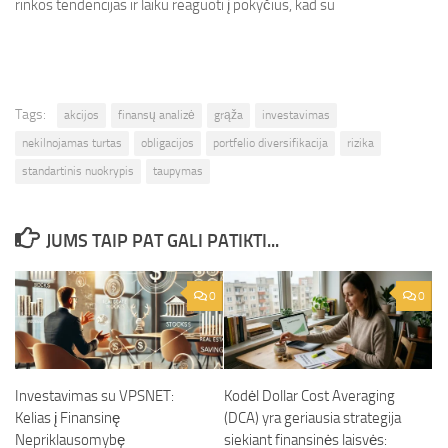
rinkos tendencijas ir laiku reaguoti į pokyčius, kad su
Tags:
akcijos
finansų analizė
grąža
investavimas
nekilnojamas turtas
obligacijos
portfelio diversifikacija
rizika
standartinis nuokrypis
taupymas
JUMS TAIP PAT GALI PATIKTI...
0
0
Investavimas su VPSNET:
Kodėl Dollar Cost Averaging
Kelias į Finansinę
(DCA) yra geriausia strategija
Nepriklausomybę
siekiant finansinės laisvės: