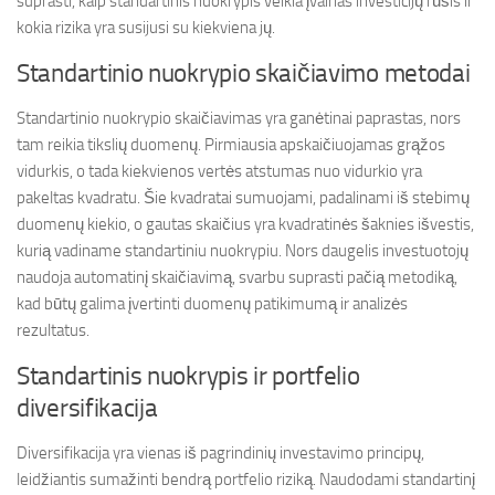
suprasti, kaip standartinis nuokrypis veikia įvairias investicijų rūšis ir
kokia rizika yra susijusi su kiekviena jų.
Standartinio nuokrypio skaičiavimo metodai
Standartinio nuokrypio skaičiavimas yra ganėtinai paprastas, nors
tam reikia tikslių duomenų. Pirmiausia apskaičiuojamas grąžos
vidurkis, o tada kiekvienos vertės atstumas nuo vidurkio yra
pakeltas kvadratu. Šie kvadratai sumuojami, padalinami iš stebimų
duomenų kiekio, o gautas skaičius yra kvadratinės šaknies išvestis,
kurią vadiname standartiniu nuokrypiu. Nors daugelis investuotojų
naudoja automatinį skaičiavimą, svarbu suprasti pačią metodiką,
kad būtų galima įvertinti duomenų patikimumą ir analizės
rezultatus.
Standartinis nuokrypis ir portfelio
diversifikacija
Diversifikacija yra vienas iš pagrindinių investavimo principų,
leidžiantis sumažinti bendrą portfelio riziką. Naudodami standartinį