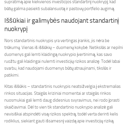
supratimą apie kiekvienos investicijos standartinį nuokrypį, kad
būtų galima pasiekti subalansuotą ir pastovų portfelio augimą.
Iššūkiai ir galimybės naudojant standartinį
nuokrypį
Nors standartinis nuokrypis yra vertingas įrankis, jis nėra be
trūkumų. Vienas iš iššūkių – duomenų kokybė. Netikslūs ar nepilni
duomenys gali lemti klaidingą nuokrypio įvertinimą, kas savo
ruožtu gali klaidingai nulemti investicijų rizikos analizę. Todėl labai
svarbu, kad naudojami duomenys būtų atnaujinami, tikslūs ir
patikimi.
Kitas iššūkis – standartinis nuokrypis neatsižvelgia į ekstremalias
rinkos situacijas. Staigūs kriziniai momentai ar staigūs rinkos
nuosmukiai gali lemti daug didesnius svyravimus, nei rodo įprasti
skaičiavimai. Dėl to vien tik standartinio nuokrypio analizė gali
nevisiškai atspindėti visą rizikos spektrą, todėl verta derinti kelis
rodiklius, siekiant gauti išsamesnį vaizdą apie investicijų riziką.