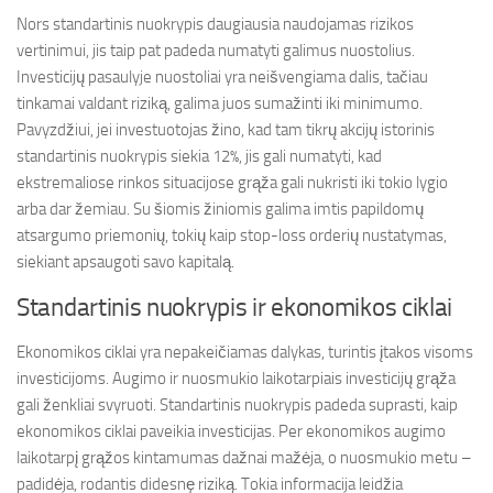
Nors standartinis nuokrypis daugiausia naudojamas rizikos
vertinimui, jis taip pat padeda numatyti galimus nuostolius.
Investicijų pasaulyje nuostoliai yra neišvengiama dalis, tačiau
tinkamai valdant riziką, galima juos sumažinti iki minimumo.
Pavyzdžiui, jei investuotojas žino, kad tam tikrų akcijų istorinis
standartinis nuokrypis siekia 12%, jis gali numatyti, kad
ekstremaliose rinkos situacijose grąža gali nukristi iki tokio lygio
arba dar žemiau. Su šiomis žiniomis galima imtis papildomų
atsargumo priemonių, tokių kaip stop-loss orderių nustatymas,
siekiant apsaugoti savo kapitalą.
Standartinis nuokrypis ir ekonomikos ciklai
Ekonomikos ciklai yra nepakeičiamas dalykas, turintis įtakos visoms
investicijoms. Augimo ir nuosmukio laikotarpiais investicijų grąža
gali ženkliai svyruoti. Standartinis nuokrypis padeda suprasti, kaip
ekonomikos ciklai paveikia investicijas. Per ekonomikos augimo
laikotarpį grąžos kintamumas dažnai mažėja, o nuosmukio metu –
padidėja, rodantis didesnę riziką. Tokia informacija leidžia