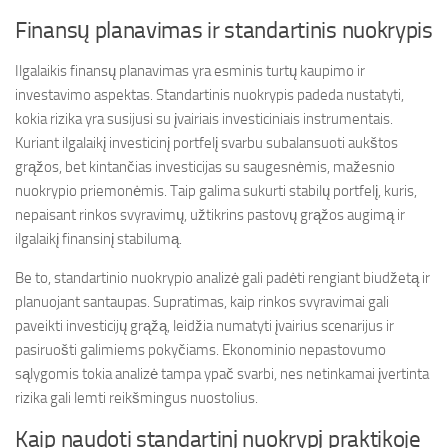
Finansų planavimas ir standartinis nuokrypis
Ilgalaikis finansų planavimas yra esminis turtų kaupimo ir
investavimo aspektas. Standartinis nuokrypis padeda nustatyti,
kokia rizika yra susijusi su įvairiais investiciniais instrumentais.
Kuriant ilgalaikį investicinį portfelį svarbu subalansuoti aukštos
grąžos, bet kintančias investicijas su saugesnėmis, mažesnio
nuokrypio priemonėmis. Taip galima sukurti stabilų portfelį, kuris,
nepaisant rinkos svyravimų, užtikrins pastovų grąžos augimą ir
ilgalaikį finansinį stabilumą.
Be to, standartinio nuokrypio analizė gali padėti rengiant biudžetą ir
planuojant santaupas. Supratimas, kaip rinkos svyravimai gali
paveikti investicijų grąžą, leidžia numatyti įvairius scenarijus ir
pasiruošti galimiems pokyčiams. Ekonominio nepastovumo
sąlygomis tokia analizė tampa ypač svarbi, nes netinkamai įvertinta
rizika gali lemti reikšmingus nuostolius.
Kaip naudoti standartinį nuokrypį praktikoje