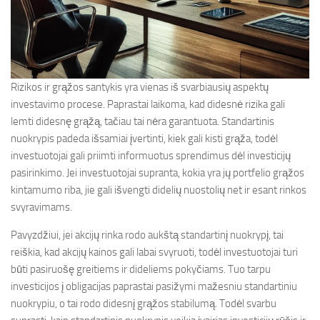
Rizikos ir grąžos santykis yra vienas iš svarbiausių aspektų
investavimo procese. Paprastai laikoma, kad didesnė rizika gali
lemti didesnę grąžą, tačiau tai nėra garantuota. Standartinis
nuokrypis padeda išsamiai įvertinti, kiek gali kisti grąža, todėl
investuotojai gali priimti informuotus sprendimus dėl investicijų
pasirinkimo. Jei investuotojai supranta, kokia yra jų portfelio grąžos
kintamumo riba, jie gali išvengti didelių nuostolių net ir esant rinkos
svyravimams.
Pavyzdžiui, jei akcijų rinka rodo aukštą standartinį nuokrypį, tai
reiškia, kad akcijų kainos gali labai svyruoti, todėl investuotojai turi
būti pasiruošę greitiems ir dideliems pokyčiams. Tuo tarpu
investicijos į obligacijas paprastai pasižymi mažesniu standartiniu
nuokrypiu, o tai rodo didesnį grąžos stabilumą. Todėl svarbu