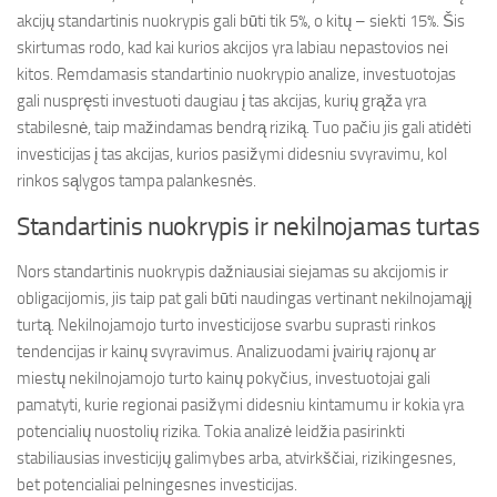
akcijų standartinis nuokrypis gali būti tik 5%, o kitų – siekti 15%. Šis
skirtumas rodo, kad kai kurios akcijos yra labiau nepastovios nei
kitos. Remdamasis standartinio nuokrypio analize, investuotojas
gali nuspręsti investuoti daugiau į tas akcijas, kurių grąža yra
stabilesnė, taip mažindamas bendrą riziką. Tuo pačiu jis gali atidėti
investicijas į tas akcijas, kurios pasižymi didesniu svyravimu, kol
rinkos sąlygos tampa palankesnės.
Standartinis nuokrypis ir nekilnojamas turtas
Nors standartinis nuokrypis dažniausiai siejamas su akcijomis ir
obligacijomis, jis taip pat gali būti naudingas vertinant nekilnojamąjį
turtą. Nekilnojamojo turto investicijose svarbu suprasti rinkos
tendencijas ir kainų svyravimus. Analizuodami įvairių rajonų ar
miestų nekilnojamojo turto kainų pokyčius, investuotojai gali
pamatyti, kurie regionai pasižymi didesniu kintamumu ir kokia yra
potencialių nuostolių rizika. Tokia analizė leidžia pasirinkti
stabiliausias investicijų galimybes arba, atvirkščiai, rizikingesnes,
bet potencialiai pelningesnes investicijas.