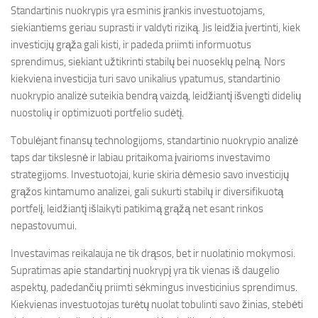
Standartinis nuokrypis yra esminis įrankis investuotojams,
siekiantiems geriau suprasti ir valdyti riziką. Jis leidžia įvertinti, kiek
investicijų grąža gali kisti, ir padeda priimti informuotus
sprendimus, siekiant užtikrinti stabilų bei nuoseklų pelną. Nors
kiekviena investicija turi savo unikalius ypatumus, standartinio
nuokrypio analizė suteikia bendrą vaizdą, leidžiantį išvengti didelių
nuostolių ir optimizuoti portfelio sudėtį.
Tobulėjant finansų technologijoms, standartinio nuokrypio analizė
taps dar tikslesnė ir labiau pritaikoma įvairioms investavimo
strategijoms. Investuotojai, kurie skiria dėmesio savo investicijų
grąžos kintamumo analizei, gali sukurti stabilų ir diversifikuotą
portfelį, leidžiantį išlaikyti patikimą grąžą net esant rinkos
nepastovumui.
Investavimas reikalauja ne tik drąsos, bet ir nuolatinio mokymosi.
Supratimas apie standartinį nuokrypį yra tik vienas iš daugelio
aspektų, padedančių priimti sėkmingus investicinius sprendimus.
Kiekvienas investuotojas turėtų nuolat tobulinti savo žinias, stebėti