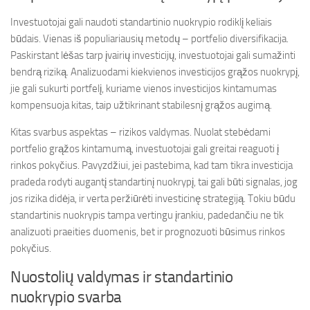
Investuotojai gali naudoti standartinio nuokrypio rodiklį keliais
būdais. Vienas iš populiariausių metodų – portfelio diversifikacija.
Paskirstant lėšas tarp įvairių investicijų, investuotojai gali sumažinti
bendrą riziką. Analizuodami kiekvienos investicijos grąžos nuokrypį,
jie gali sukurti portfelį, kuriame vienos investicijos kintamumas
kompensuoja kitas, taip užtikrinant stabilesnį grąžos augimą.
Kitas svarbus aspektas – rizikos valdymas. Nuolat stebėdami
portfelio grąžos kintamumą, investuotojai gali greitai reaguoti į
rinkos pokyčius. Pavyzdžiui, jei pastebima, kad tam tikra investicija
pradeda rodyti augantį standartinį nuokrypį, tai gali būti signalas, jog
jos rizika didėja, ir verta peržiūrėti investicinę strategiją. Tokiu būdu
standartinis nuokrypis tampa vertingu įrankiu, padedančiu ne tik
analizuoti praeities duomenis, bet ir prognozuoti būsimus rinkos
pokyčius.
Nuostolių valdymas ir standartinio
nuokrypio svarba