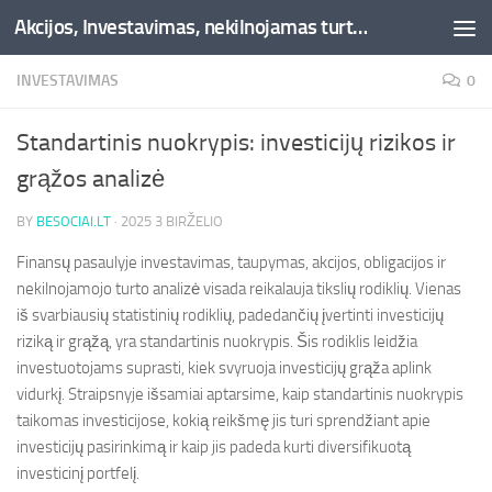
Akcijos, Investavimas, nekilnojamas turtas, kriptovaliutos - Besociai.lt
Skip to content
INVESTAVIMAS
0
Standartinis nuokrypis: investicijų rizikos ir
grąžos analizė
BY
BESOCIAI.LT
·
2025 3 BIRŽELIO
Finansų pasaulyje investavimas, taupymas, akcijos, obligacijos ir
nekilnojamojo turto analizė visada reikalauja tikslių rodiklių. Vienas
iš svarbiausių statistinių rodiklių, padedančių įvertinti investicijų
riziką ir grąžą, yra standartinis nuokrypis. Šis rodiklis leidžia
investuotojams suprasti, kiek svyruoja investicijų grąža aplink
vidurkį. Straipsnyje išsamiai aptarsime, kaip standartinis nuokrypis
taikomas investicijose, kokią reikšmę jis turi sprendžiant apie
investicijų pasirinkimą ir kaip jis padeda kurti diversifikuotą
investicinį portfelį.