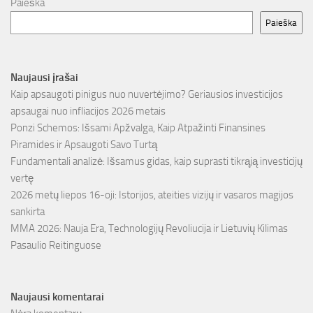
Paieška
Paieška
Naujausi įrašai
Kaip apsaugoti pinigus nuo nuvertėjimo? Geriausios investicijos
apsaugai nuo infliacijos 2026 metais
Ponzi Schemos: Išsami Apžvalga, Kaip Atpažinti Finansines
Piramides ir Apsaugoti Savo Turtą
Fundamentali analizė: Išsamus gidas, kaip suprasti tikrąją investicijų
vertę
2026 metų liepos 16-oji: Istorijos, ateities vizijų ir vasaros magijos
sankirta
MMA 2026: Nauja Era, Technologijų Revoliucija ir Lietuvių Kilimas
Pasaulio Reitinguose
Naujausi komentarai