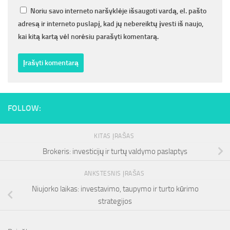
Noriu savo interneto naršyklėje išsaugoti vardą, el. pašto
adresą ir interneto puslapį, kad jų nebereiktų įvesti iš naujo,
kai kitą kartą vėl norėsiu parašyti komentarą.
FOLLOW:
KITAS ĮRAŠAS
Brokeris: investicijų ir turtų valdymo paslaptys
ANKSTESNIS ĮRAŠAS
Niujorko laikas: investavimo, taupymo ir turto kūrimo
strategijos