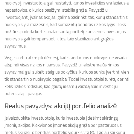
nuokrypį, investuotojai gali nustatyti, kurios investicijos yra labiausiai
nepastovios, o kurios pasižymi stabilia grąža. Pavyzdžiui,
investuojant į įvairias akcijas, galima pasirinkti tas, kurių standartinis
nuokrypis yra mažesnis, kad sumažėtų bendras rizikos lygis. Toks
požiūris padeda kurti subalansuotą portfelį, kur vienos investicijos
nuokrypis gali kompensuoti kitos, taip stabilizuojant grąžos
svyravimus.
Visgi svarbu atkreipti dėmesį, kad standartinis nuokrypis ne visada
atspindi visas rizikos niuansus. Pavyzdžiui, ekstremalūs rinkos
svyravimai gali sukelti staigius pokyčius, kuriuos sunku įvertinti vien
tik standartinio nuokrypio pagalba. Todėl investuotojai turėtų derinti
kelis rizikos rodiklius, kad gautų išsamų vaizdą apie investicijų
potencialą ir pavojus.
Realus pavyzdys: akcijų portfelio analizė
Įsivaizduokite investuotoją, kuris investuoja į dešimt skirtingų
įmonių akcijas. Kiekvienos įmonės akcijų grąža per pastaruosius
metus skiriasi, o bendras portfelio vidurkis yra 8%. Tačiau kai kurių