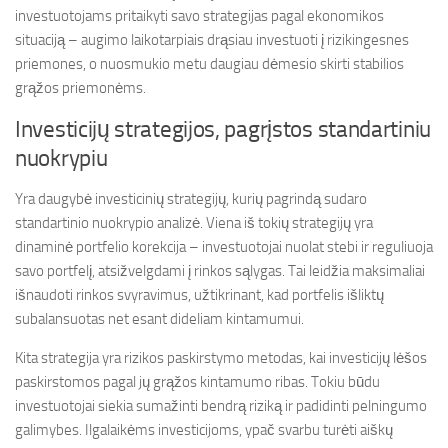
investuotojams pritaikyti savo strategijas pagal ekonomikos
situaciją – augimo laikotarpiais drąsiau investuoti į rizikingesnes
priemones, o nuosmukio metu daugiau dėmesio skirti stabilios
grąžos priemonėms.
Investicijų strategijos, pagrįstos standartiniu
nuokrypiu
Yra daugybė investicinių strategijų, kurių pagrindą sudaro
standartinio nuokrypio analizė. Viena iš tokių strategijų yra
dinaminė portfelio korekcija – investuotojai nuolat stebi ir reguliuoja
savo portfelį, atsižvelgdami į rinkos sąlygas. Tai leidžia maksimaliai
išnaudoti rinkos svyravimus, užtikrinant, kad portfelis išliktų
subalansuotas net esant dideliam kintamumui.
Kita strategija yra rizikos paskirstymo metodas, kai investicijų lėšos
paskirstomos pagal jų grąžos kintamumo ribas. Tokiu būdu
investuotojai siekia sumažinti bendrą riziką ir padidinti pelningumo
galimybes. Ilgalaikėms investicijoms, ypač svarbu turėti aiškų