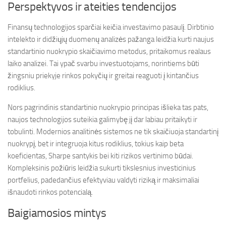
Perspektyvos ir ateities tendencijos
Finansų technologijos sparčiai keičia investavimo pasaulį. Dirbtinio
intelekto ir didžiųjų duomenų analizės pažanga leidžia kurti naujus
standartinio nuokrypio skaičiavimo metodus, pritaikomus realaus
laiko analizei. Tai ypač svarbu investuotojams, norintiems būti
žingsniu priekyje rinkos pokyčių ir greitai reaguoti į kintančius
rodiklius.
Nors pagrindinis standartinio nuokrypio principas išlieka tas pats,
naujos technologijos suteikia galimybę jį dar labiau pritaikyti ir
tobulinti. Modernios analitinės sistemos ne tik skaičiuoja standartinį
nuokrypį, bet ir integruoja kitus rodiklius, tokius kaip beta
koeficientas, Sharpe santykis bei kiti rizikos vertinimo būdai.
Kompleksinis požiūris leidžia sukurti tikslesnius investicinius
portfelius, padedančius efektyviau valdyti riziką ir maksimaliai
išnaudoti rinkos potencialą.
Baigiamosios mintys