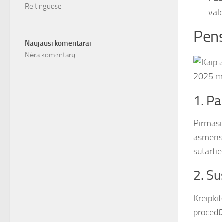
Reitinguose
vald
Pens
Naujausi komentarai
Nėra komentarų.
2025 me
1. Pa
Pirmasi
asmens 
sutarti
2. Su
Kreipki
procedū