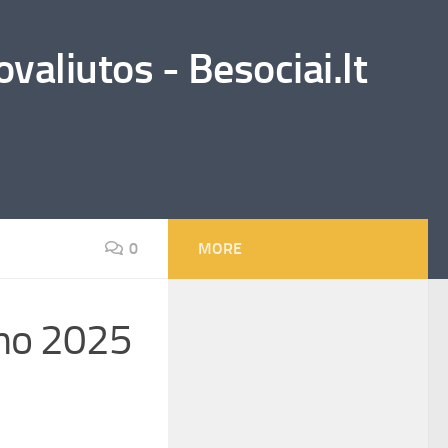
valiutos - Besociai.lt
0
MORE
imo 2025