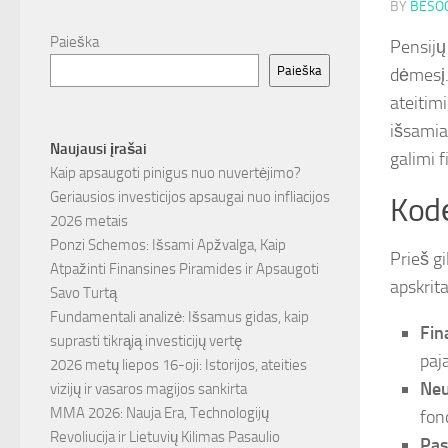
BY
BESOC
Paieška
Pensijų
Paieška
dėmesį.
ateitim
išsamia
Naujausi įrašai
galimi f
Kaip apsaugoti pinigus nuo nuvertėjimo?
Geriausios investicijos apsaugai nuo infliacijos
Kodė
2026 metais
Ponzi Schemos: Išsami Apžvalga, Kaip
Prieš g
Atpažinti Finansines Piramides ir Apsaugoti
apskrit
Savo Turtą
Fundamentali analizė: Išsamus gidas, kaip
Fin
suprasti tikrąją investicijų vertę
paj
2026 metų liepos 16-oji: Istorijos, ateities
Neu
vizijų ir vasaros magijos sankirta
MMA 2026: Nauja Era, Technologijų
fon
Revoliucija ir Lietuvių Kilimas Pasaulio
Pas