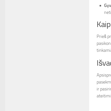
Gyv
net
Kaip
Prieš p
pasikons
tinkami
Išva
Apsispr
pasekmių
ir pasir
ateitimi