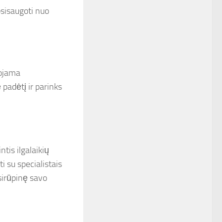
apsisaugoti nuo
uojama
 padėtį ir parinks
tis ilgalaikių
i su specialistais
asirūpinę savo