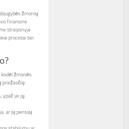
ia daugybės žmonių
avo finansine
ame straipsnyje
kie procesai bei
mo?
i, kodėl žmonės
ų priežasčių:
 ypač jei jų
a, ar jų pensijų
emos stabilumu ar