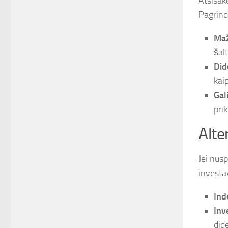
Atsisakę
Pagrindi
Maž
šal
Did
kai
Gal
pri
Alte
Jei nus
investa
Ind
Inv
did