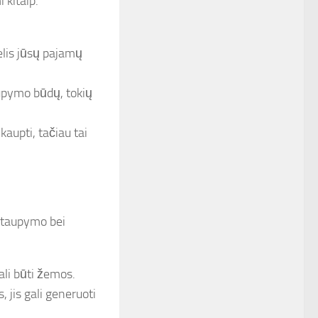
 kitaip.
elis jūsų pajamų
aupymo būdų, tokių
kaupti, tačiau tai
s taupymo bei
ali būti žemos.
, jis gali generuoti