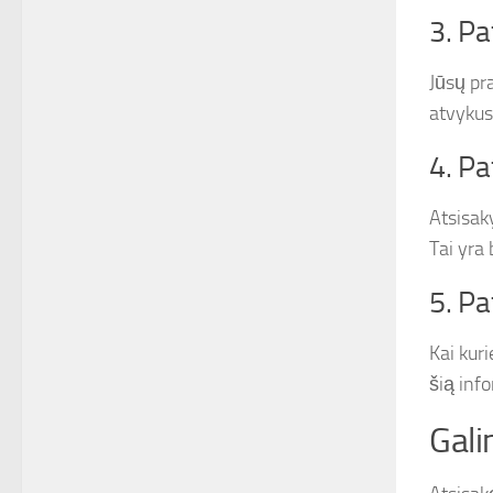
3. Pa
Jūsų pr
atvykus 
4. Pa
Atsisak
Tai yra 
5. Pa
Kai kur
šią inf
Gali