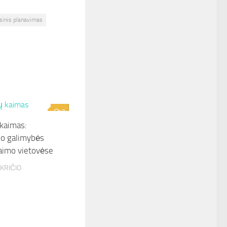
nsinis planavimas
0
kaimas:
mo galimybės
aimo vietovėse
KRIČIO