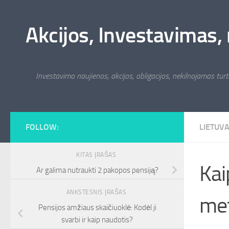
Skip to content
Akcijos, Investavimas, 
Investavimo naujienos, akcijos, obligacijos, nekilnojamas turta
FOLLOW:
LIETUV
KITAS ĮRAŠAS
Kai
Ar galima nutraukti 2 pakopos pensiją?
ANKSTESNIS ĮRAŠAS
met
Pensijos amžiaus skaičiuoklė: Kodėl ji
svarbi ir kaip naudotis?