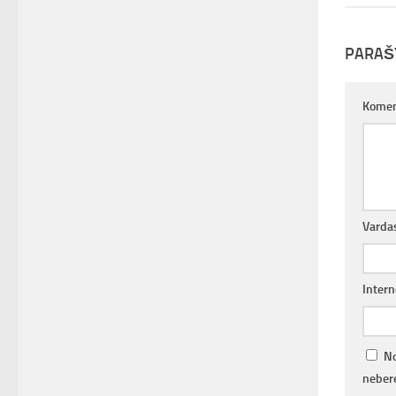
PARAŠ
Komen
Varda
Intern
No
nebere