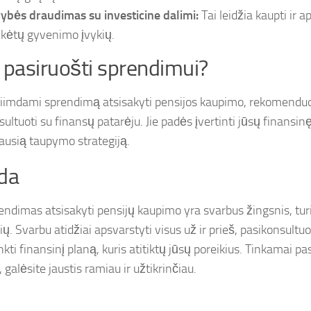
ybės draudimas su investicine dalimi:
Tai leidžia kaupti ir 
ikėtų gyvenimo įvykių.
 pasiruošti sprendimui?
riimdami sprendimą atsisakyti pensijos kaupimo, rekomend
ultuoti su finansų patarėju. Jie padės įvertinti jūsų finansinę
ausią taupymo strategiją.
da
endimas atsisakyti pensijų kaupimo yra svarbus žingsnis, turin
. Svarbu atidžiai apsvarstyti visus už ir prieš, pasikonsultuot
inkti finansinį planą, kuris atitiktų jūsų poreikius. Tinkamai p
, galėsite jaustis ramiau ir užtikrinčiau.