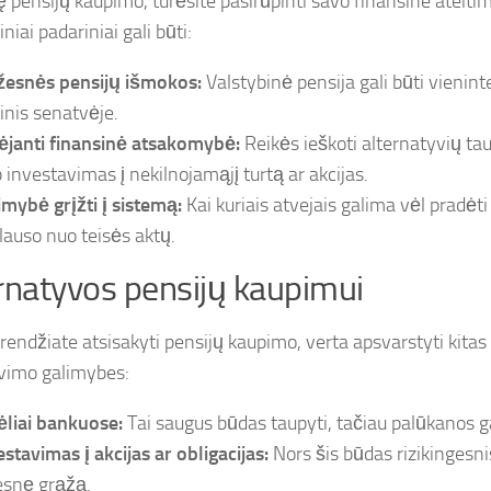
 pensijų kaupimo, turėsite pasirūpinti savo finansine ateitimi
niai padariniai gali būti:
esnės pensijų išmokos:
Valstybinė pensija gali būti vienint
tinis senatvėje.
ėjanti finansinė atsakomybė:
Reikės ieškoti alternatyvių t
p investavimas į nekilnojamąjį turtą ar akcijas.
imybė grįžti į sistemą:
Kai kuriais atvejais galima vėl pradėti 
klauso nuo teisės aktų.
rnatyvos pensijų kaupimui
prendžiate atsisakyti pensijų kaupimo, verta apsvarstyti kita
vimo galimybes:
ėliai bankuose:
Tai saugus būdas taupyti, tačiau palūkanos g
estavimas į akcijas ar obligacijas:
Nors šis būdas rizikingesnis
esnę grąžą.