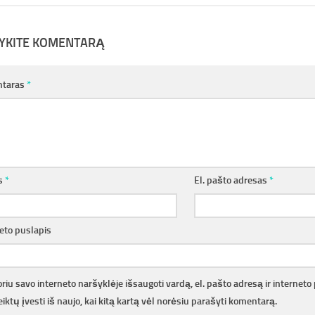
YKITE KOMENTARĄ
taras
*
s
*
El. pašto adresas
*
eto puslapis
riu savo interneto naršyklėje išsaugoti vardą, el. pašto adresą ir interneto 
iktų įvesti iš naujo, kai kitą kartą vėl norėsiu parašyti komentarą.