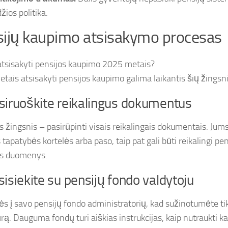
žios politika.
ijų kaupimo atsisakymo procesas
tais atsisakyti pensijos kaupimo galima laikantis šių žingsn
siruoškite reikalingus dokumentus
s žingsnis – pasirūpinti visais reikalingais dokumentais. Jum
tapatybės kortelės arba paso, taip pat gali būti reikalingi pe
es duomenys.
sisiekite su pensijų fondo valdytoju
tės į savo pensijų fondo administratorių, kad sužinotumėte ti
rą. Dauguma fondų turi aiškias instrukcijas, kaip nutraukti k