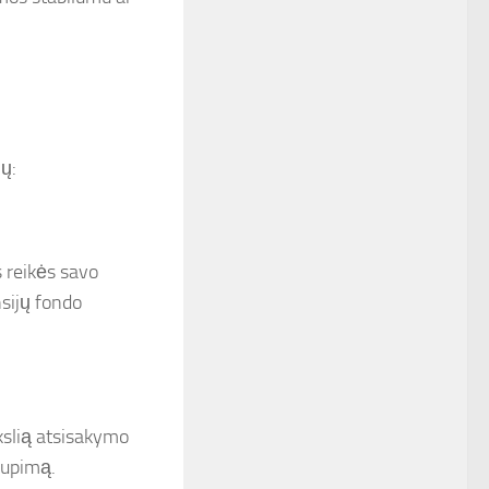
ių:
s reikės savo
nsijų fondo
kslią atsisakymo
aupimą.