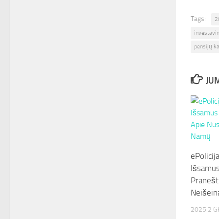
Tags:
2
investavi
pensijų k
JUM
ePolicij
Išsamus
Pranešt
Neišein
2025 2 