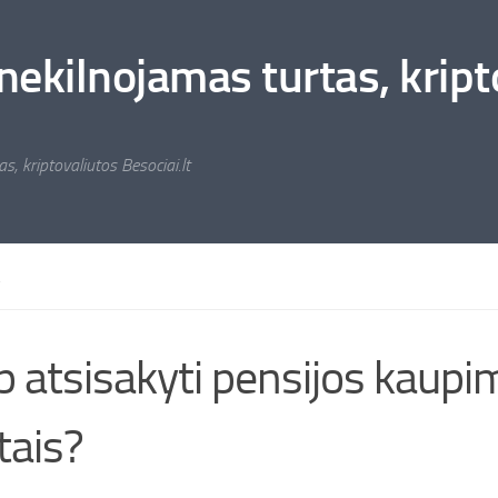
nekilnojamas turtas, kripto
s, kriptovaliutos Besociai.lt
A
p atsisakyti pensijos kaup
ais?