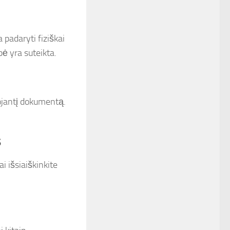
 padaryti fiziškai
bė yra suteikta.
ojantį dokumentą.
s
i išsiaiškinkite