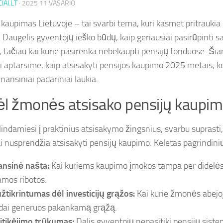
IAI.LT
·
2025 11 VASARIO
 kaupimas Lietuvoje – tai svarbi tema, kuri kasmet pritrauk
 Daugelis gyventojų ieško būdų, kaip geriausiai pasirūpinti s
i, tačiau kai kurie pasirenka nebekaupti pensijų fonduose. Ši
i aptarsime, kaip atsisakyti pensijos kaupimo 2025 metais, ko
inansiniai padariniai laukia.
l žmonės atsisako pensijų kaupi
ilindamiesi į praktinius atsisakymo žingsnius, svarbu suprast
ai nusprendžia atsisakyti pensijų kaupimo. Keletas pagrindini
ansinė našta:
Kai kuriems kaupimo įmokos tampa per didelės,
amos ribotos.
žtikrintumas dėl investicijų grąžos:
Kai kurie žmonės abejoj
dai generuos pakankamą grąžą.
itikėjimo trūkumas:
Dalis gyventojų nepasitiki pensijų sist