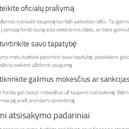
teikite oficialų prašymą
ašymas nutraukti kaupimą turi būti pateiktas raštu. Tai galima
į pensijų fondo biurą arba elektroniniu būdu, jei tokia galimy
tvirtinkite savo tapatybę
ymo metu turėsite patvirtinti savo tapatybę, pateikdami gali
būtina siekiant užtikrinti saugumą.
tikrinkite galimus mokesčius ar sankcija
ie fondai gali taikyti mokesčius už kaupimo nutraukimą. Būtina
ormaciją prieš priimdami sprendimą.
mi atsisakymo padariniai