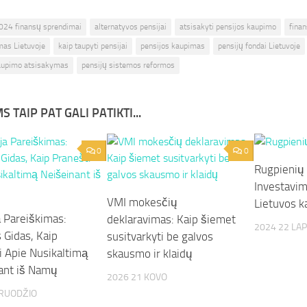
024 finansų sprendimai
alternatyvos pensijai
atsisakyti pensijos kaupimo
fina
mas Lietuvoje
kaip taupyti pensijai
pensijos kaupimas
pensijų fondai Lietuvoje
aupimo atsisakymas
pensijų sistemos reformos
S TAIP PAT GALI PATIKTI...
0
0
Rugpienių 
Investavi
VMI mokesčių
Lietuvos k
a Pareiškimas:
deklaravimas: Kaip šiemet
2024 22 LAP
 Gidas, Kaip
susitvarkyti be galvos
i Apie Nusikaltimą
skausmo ir klaidų
ant iš Namų
2026 21 KOVO
GRUODŽIO