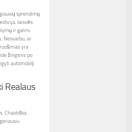
ingiausių sprendimų
sticija, laisvės
ūlymų ir galimi
u. Nesvarbu, ar
iruošimas yra
ide žingsnis po
sigyti automobilį
ki Realaus
us. Chaotiška
 geriausiu