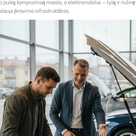
lo puikų kompromisą mieste, o elektromobiliai – tylą ir nulinę
kalauja įkrovimo infrastruktūros.