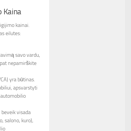
o Kaina
igijimo kainai.
as eilutes:
travimą savo vardu,
p pat nepamirškite
CA) yra būtinas.
liui, apsvarstyti
 automobilio
 beveik visada
ro, salono, kuro),
lio