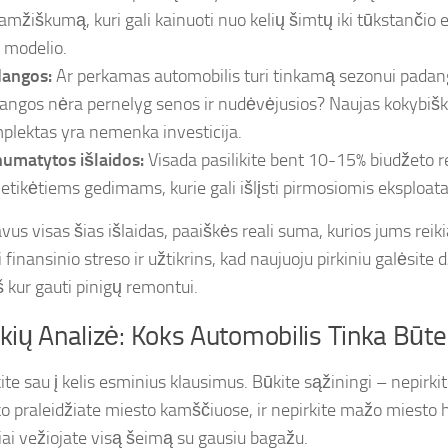
aamžiškumą, kuri gali kainuoti nuo kelių šimtų iki tūkstančio 
 modelio.
angos:
Ar perkamas automobilis turi tinkamą sezonui pada
angos nėra pernelyg senos ir nudėvėjusios? Naujas kokybiš
plektas yra nemenka investicija.
umatytos išlaidos:
Visada pasilikite bent 10-15% biudžeto 
netikėtiems gedimams, kurie gali išlįsti pirmosiomis eksploata
us visas šias išlaidas, paaiškės reali suma, kurios jums reiki
 finansinio streso ir užtikrins, kad naujuoju pirkiniu galėsite d
š kur gauti pinigų remontui.
kių Analizė: Koks Automobilis Tinka Būt
te sau į kelis esminius klausimus. Būkite sąžiningi – nepirkite
ko praleidžiate miesto kamščiuose, ir nepirkite mažo miesto h
riai vežiojate visą šeimą su gausiu bagažu.