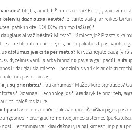
 vairuos?
Tik jūs, ar ir kiti šeimos nariai? Koks jų vairavimo s
k keleivių dažniausiai vešite?
Jei turite vaikų, ar reikės tvirti
utes (patikrinkite ISOFIX tvirtinimo taškus)?
 daugiausiai važinėsite?
Mieste? Užmiestyje? Prastais kaimo
klauso ne tik automobilio dydis, bet ir pakabos tipas, variklio 
ius atstumus įveiksite per metus?
Jei važinėjate daug (virš
us), dyzelinis variklis arba hibridinė pavara gali padėti sutaup
mpos ir daugiausia mieste – benzininis variklis ar elektromobi
ionalesnis pasirinkimas.
ie jūsų prioritetai?
Patikimumas? Mažos kuro sąnaudos? Ga
fortas? Dizainas? Technologijos? Susidarykite prioritetų sąr
iaurinti paieškos lauką.
o tipas:
Dyzelinas nebėra toks vienareikšmiškai pigus pasiri
ėtingesnės ir brangiau remontuojamos sistemos (purkštukai, D
inos). Benzininiai varikliai dažnai yra patikimesni ir pigiau pri