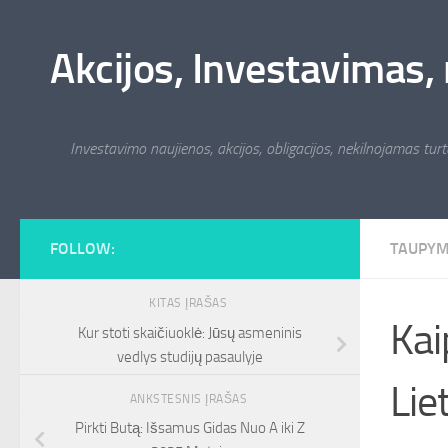
Skip to content
Akcijos, Investavimas, 
Investavimo naujienos, akcijos, obligacijos, nekilnojamas turta
FOLLOW:
TAUPY
KITAS ĮRAŠAS
Kai
Kur stoti skaičiuoklė: Jūsų asmeninis
vedlys studijų pasaulyje
Lie
ANKSTESNIS ĮRAŠAS
Pirkti Butą: Išsamus Gidas Nuo A iki Z