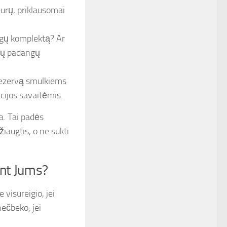
eurų, priklausomai
ngų komplektą? Ar
kų padangų
rezervą smulkiems
cijos savaitėmis.
a. Tai padės
žiaugtis, o ne sukti
ent Jums?
 visureigio, jei
ečbeko, jei