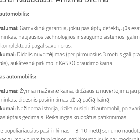
automobilis:
valumai:
Gamyklinė garantija, jokių paslėptų defektų, jūs esa
ininkas, naujausios technologijos ir saugumo sistemos, gali
ikomplektuoti pagal savo norus.
kumai:
Didelis nuvertėjimas (per pirmuosius 3 metus gali prar
tės), aukštesnė pirkimo ir KASKO draudimo kaina.
s automobilis:
valumai:
Žymiai mažesnė kaina, didžiausią nuvertėjimą jau 
ininkas, didesnis pasirinkimas už tą pačią kainą.
kumai:
Nežinoma istorija, rizika nusipirkti automobilį po avari
paslėptais gedimais. Reikalingas kruopštus patikrinimas.
je populiariausias pasirinkimas – 3-10 metų senumo naudota
kas aukso vidurys tarp kainos, patikimumo ir vis dar modernių