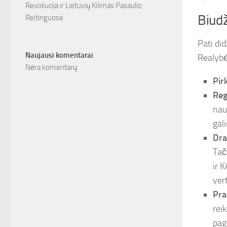
Revoliucija ir Lietuvių Kilimas Pasaulio
Biudž
Reitinguose
Pati did
Naujausi komentarai
Realybėj
Nėra komentarų.
Pir
Reg
nau
gal
Dra
Tač
ir 
ver
Pra
reik
pag