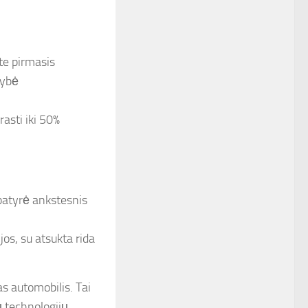
te pirmasis
mybė
asti iki 50%
patyrė ankstesnis
jos, su atsukta rida
s automobilis. Tai
 technologijų.