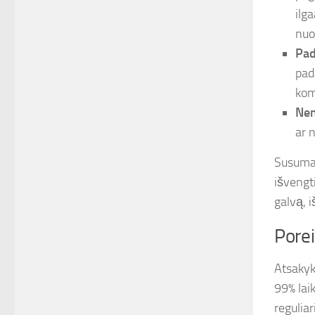
ilg
nuo
Pad
pad
kom
Nen
ar 
Susumav
išvengti
galvą, i
Porei
Atsakyki
99% lai
regulia