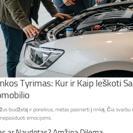
inkos Tyrimas: Kur ir Kaip Ieškoti S
mobilio
us biudžetą ir poreikius, metas pasinerti į rinką. Čia svarbu i
r nepasiduoti emocijoms.
as ar Naudotas? Amžina Dilema