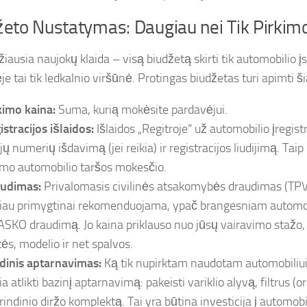
eto Nustatymas: Daugiau nei Tik Pirkim
žiausia naujokų klaida – visą biudžetą skirti tik automobilio įs
e tai tik ledkalnio viršūnė. Protingas biudžetas turi apimti ši
kimo kaina:
Suma, kurią mokėsite pardavėjui.
istracijos išlaidos:
Išlaidos „Regitroje“ už automobilio įregis
jų numerių išdavimą (jei reikia) ir registracijos liudijimą. Tai
imo automobilio taršos mokesčio.
udimas:
Privalomasis civilinės atsakomybės draudimas (TPV
iau primygtinai rekomenduojama, ypač brangesniam automobi
KASKO draudimą. Jo kaina priklauso nuo jūsų vairavimo stažo,
tės, modelio ir net spalvos.
dinis aptarnavimas:
Ką tik nupirktam naudotam automobiliui
ia atlikti bazinį aptarnavimą: pakeisti variklio alyvą, filtrus (o
rindinio diržo komplektą. Tai yra būtina investicija į automobi