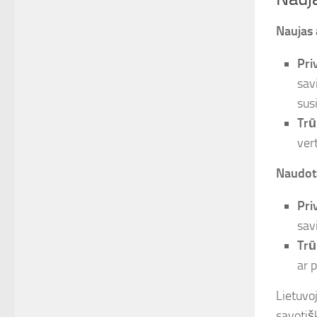
Naujas 
Pri
sav
sus
Trū
ver
Naudota
Pri
sav
Trū
ar 
Lietuvo
savotiš