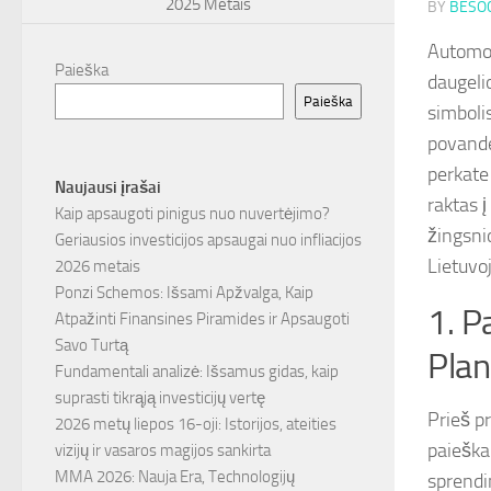
2025 Metais
BY
BESOC
Automob
Paieška
daugelio
Paieška
simbolis
povande
perkate
Naujausi įrašai
raktas 
Kaip apsaugoti pinigus nuo nuvertėjimo?
žingsnio
Geriausios investicijos apsaugai nuo infliacijos
Lietuvoj
2026 metais
Ponzi Schemos: Išsami Apžvalga, Kaip
1. P
Atpažinti Finansines Piramides ir Apsaugoti
Savo Turtą
Pla
Fundamentali analizė: Išsamus gidas, kaip
suprasti tikrąją investicijų vertę
Prieš p
2026 metų liepos 16-oji: Istorijos, ateities
paieška 
vizijų ir vasaros magijos sankirta
MMA 2026: Nauja Era, Technologijų
sprendi