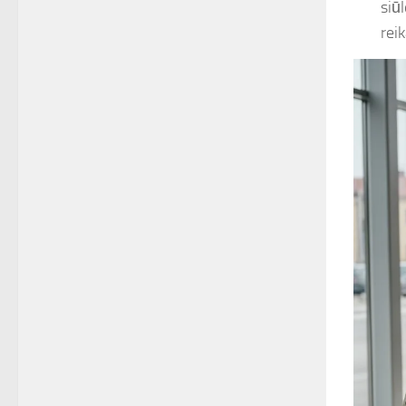
siū
rei