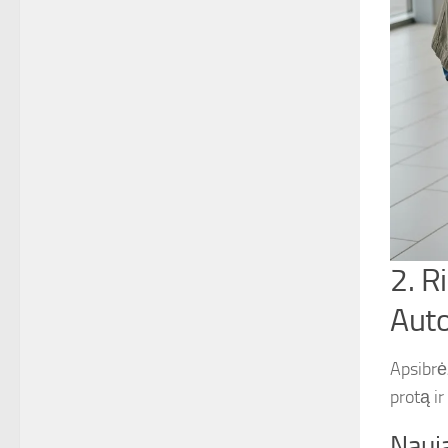
2. R
Auto
Apsibrėž
protą i
Nauj