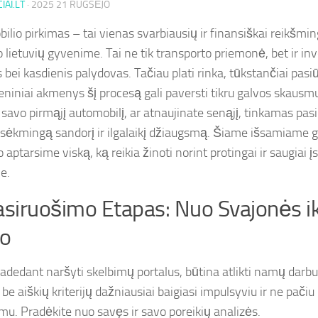
IAI.LT
·
2025 21 RUGSĖJO
ilio pirkimas – tai vienas svarbiausių ir finansiškai reikšm
 lietuvių gyvenime. Tai ne tik transporto priemonė, bet ir inve
 bei kasdienis palydovas. Tačiau plati rinka, tūkstančiai pasi
niniai akmenys šį procesą gali paversti tikru galvos skausm
 savo pirmąjį automobilį, ar atnaujinate senąjį, tinkamas pas
į sėkmingą sandorį ir ilgalaikį džiaugsmą. Šiame išsamiame g
 aptarsime viską, ką reikia žinoti norint protingai ir saugiai į
e.
asiruošimo Etapas: Nuo Svajonės i
no
radedant naršyti skelbimų portalus, būtina atlikti namų darb
be aiškių kriterijų dažniausiai baigiasi impulsyviu ir ne pačiu
mu. Pradėkite nuo savęs ir savo poreikių analizės.