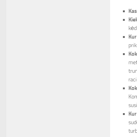
Kas
Kie
kėd
Kur
pri
Kok
met
tru
rac
Kok
Kom
sus
Kur
sud
turb