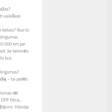
tažas?
nti vaikiškas
 keliais? Nuo to
galingumas.
 20 000 km per
yti. Jei kelionės
lis bus
lingumas?
ašą – tai padės
nkimas dėl
PF filtrai,
žiūrimi. Hibridai