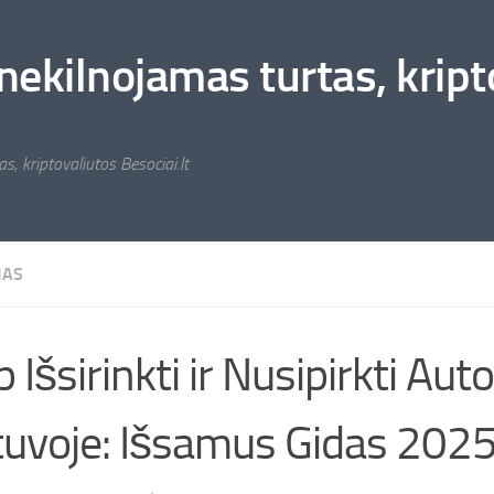
nekilnojamas turtas, kripto
s, kriptovaliutos Besociai.lt
MAS
p Išsirinkti ir Nusipirkti Aut
tuvoje: Išsamus Gidas 202