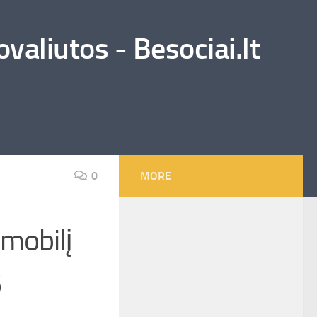
valiutos - Besociai.lt
0
MORE
omobilį
5