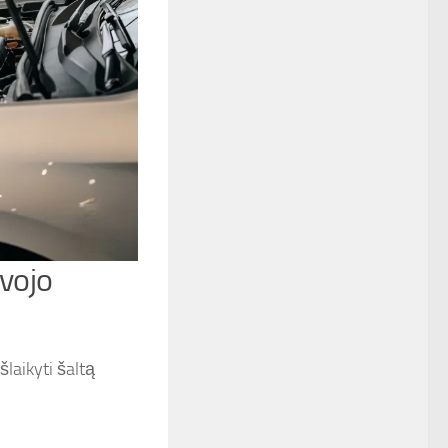
avojo
šlaikyti šaltą