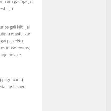
aita yra gavėjas, o
esticijų
s gali kilti, jei
tiniu mastu, kur
igai pasiektų
ams ir asmenims,
nėje rinkoje.
ą pagrindinių
tai rasti savo