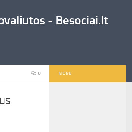
valiutos - Besociai.lt
0
MORE
bus