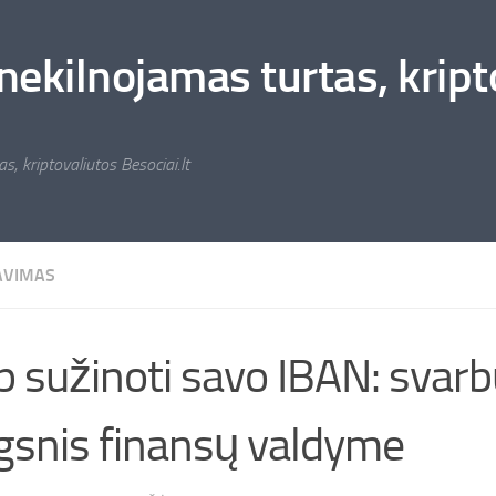
nekilnojamas turtas, kripto
s, kriptovaliutos Besociai.lt
AVIMAS
p sužinoti savo IBAN: svar
gsnis finansų valdyme