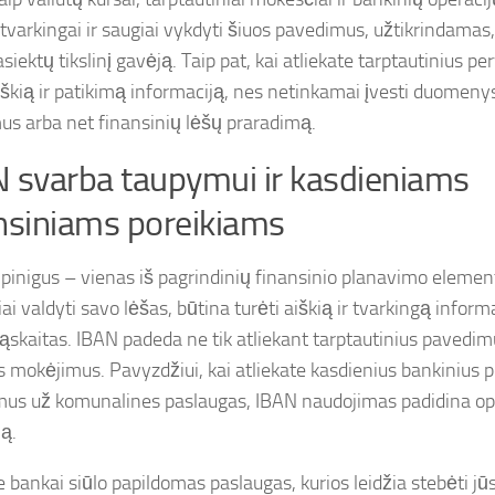
tvarkingai ir saugiai vykdyti šiuos pavedimus, užtikrindamas,
siektų tikslinį gavėją. Taip pat, kai atliekate tarptautinius p
aiškią ir patikimą informaciją, nes netinkamai įvesti duomenys
us arba net finansinių lėšų praradimą.
 svarba taupymui ir kasdieniams
nsiniams poreikiams
 pinigus – vienas iš pagrindinių finansinio planavimo elemen
ai valdyti savo lėšas, būtina turėti aiškią ir tvarkingą inform
ąskaitas. IBAN padeda ne tik atliekant tarptautinius pavedimu
us mokėjimus. Pavyzdžiui, kai atliekate kasdienius bankinius 
us už komunalines paslaugas, IBAN naudojimas padidina oper
ą.
ie bankai siūlo papildomas paslaugas, kurios leidžia stebėti j