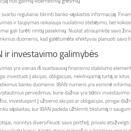
ciją nuo galimų kibernetinių grėsmių.
 svarbu reguliariai tikrinti banko sąskaitos informaciją. Finan
vimas ir taupymas reikalauja nuolatinio stebėjimo, bet kokios 
imai gali turėti rimtų pasekmių. Nuolat atnaujinkite savo žini
ankinius duomenis, kad galėtumėte efektyviai planuoti savo fi
 ir investavimo galimybės
vimas yra vienas iš svarbiausių finansinio stabilumo element
i investuoti į akcijas, obligacijas, nekilnojamą turtą ar kitus
patikimus banko duomenis. IBAN numeris yra esminė informaci
 tarptautinius pervedimus, kurie dažnai yra būtini investavimo
ui, investuojant į užsienio akcijas ar obligacijas, pinigai dažn
anko sąskaitas, kur IBAN padeda užtikrinti tikslumą ir saugum
tojai, norintys diversifikuoti savo portfelį, privalo atsižvelgti 
kaip valiutų kursai, tarptautiniai mokesčiai ir bankinių opera