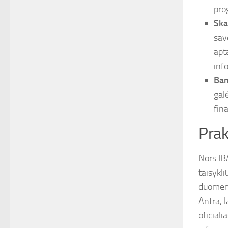
pro
Ska
sav
apt
inf
Ban
galė
fin
Prak
Nors IB
taisykli
duomeni
Antra, 
oficial