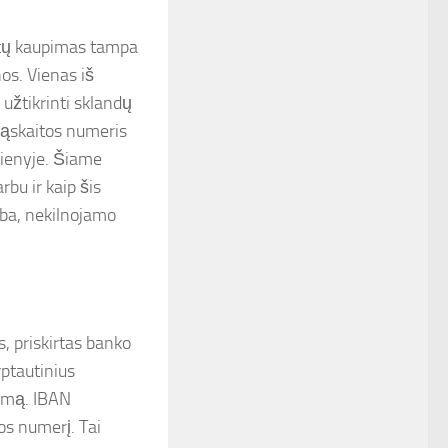
rtų kaupimas tampa
os. Vienas iš
užtikrinti sklandų
sąskaitos numeris
sienyje. Šiame
rbu ir kaip šis
yba, nekilnojamo
, priskirtas banko
rptautinius
rumą. IBAN
os numerį. Tai