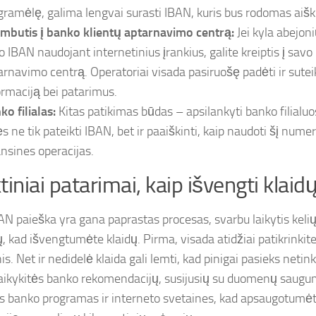
gramėlę, galima lengvai surasti IBAN, kuris bus rodomas aiškia
mbutis į banko klientų aptarnavimo centrą:
Jei kyla abejoni
o IBAN naudojant internetinius įrankius, galite kreiptis į savo
arnavimo centrą. Operatoriai visada pasiruošę padėti ir sutei
ormaciją bei patarimus.
ko filialas:
Kitas patikimas būdas – apsilankyti banko filialuos
s ne tik pateikti IBAN, bet ir paaiškinti, kaip naudoti šį numer
ansines operacijas.
tiniai patarimai, kaip išvengti klaid
AN paieška yra gana paprastas procesas, svarbu laikytis kelių
ų, kad išvengtumėte klaidų. Pirma, visada atidžiai patikrinkit
s. Net ir nedidelė klaida gali lemti, kad pinigai pasieks neti
laikykitės banko rekomendacijų, susijusių su duomenų saugum
ias banko programas ir interneto svetaines, kad apsaugotum