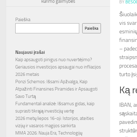
kūrimo galimybės
BY
BESOC
Šiuolai
Paieška
vis sva
Paieška
esminių
finansi
– paded
Naujausi įrašai
straipsn
Kaip apsaugoti pinigus nuo nuvertėjimo?
procesa
Geriausios investicijos apsaugai nuo infliacijos
turto įs
2026 metais
Ponzi Schemos: Išsami Apžvalga, Kaip
Ką r
Atpažinti Finansines Piramides ir Apsaugoti
Savo Turtą
Fundamentali analizė: Išsamus gidas, kaip
IBAN, a
suprasti tikrąją investicijų vertę
sąskaita
2026 metų liepos 16-oji: Istorijos, ateities
pavedim
vizijų ir vasaros magijos sankirta
struktūr
MMA 2026: Nauja Era, Technologijų