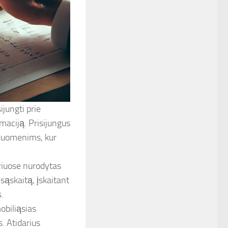
ijungti prie
rmaciją. Prisijungus
s duomenims, kur
riuose nurodytas
ąskaitą, įskaitant
.
obiliąsias
s. Atidarius