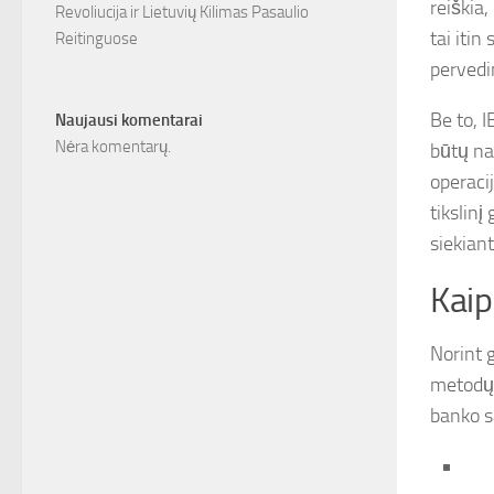
reiškia,
Revoliucija ir Lietuvių Kilimas Pasaulio
tai itin
Reitinguose
pervedi
Be to, I
Naujausi komentarai
Nėra komentarų.
būtų na
operacij
tikslin
siekiant
Kaip
Norint 
metodų.
banko s