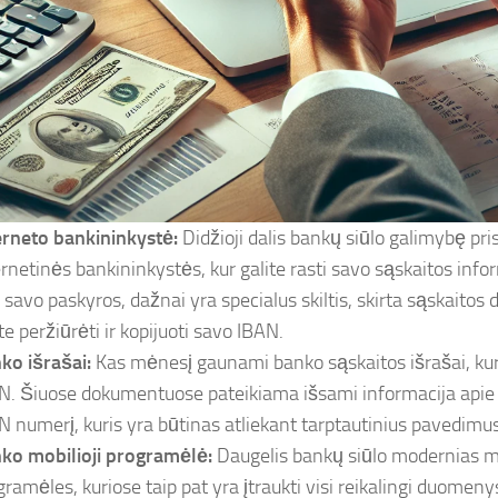
erneto bankininkystė:
Didžioji dalis bankų siūlo galimybę pris
ernetinės bankininkystės, kur galite rasti savo sąskaitos info
e savo paskyros, dažnai yra specialus skiltis, skirta sąskaito
te peržiūrėti ir kopijuoti savo IBAN.
ko išrašai:
Kas mėnesį gaunami banko sąskaitos išrašai, ku
N. Šiuose dokumentuose pateikiama išsami informacija apie s
N numerį, kuris yra būtinas atliekant tarptautinius pavedimus
ko mobilioji programėlė:
Daugelis bankų siūlo modernias m
gramėles, kuriose taip pat yra įtraukti visi reikalingi duomeny