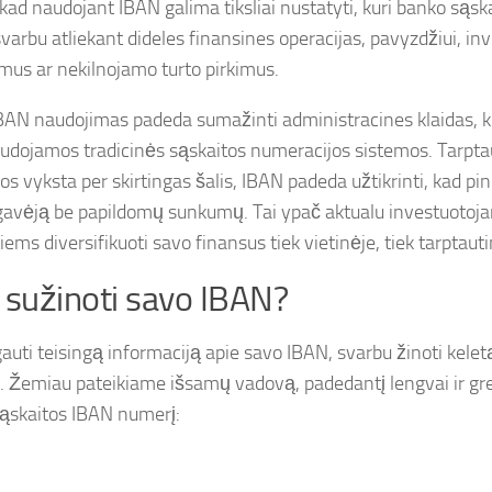
 kad naudojant IBAN galima tiksliai nustatyti, kuri banko sąsk
 svarbu atliekant dideles finansines operacijas, pavyzdžiui, inv
mus ar nekilnojamo turto pirkimus.
BAN naudojimas padeda sumažinti administracines klaidas, kurio
udojamos tradicinės sąskaitos numeracijos sistemos. Tarptau
os vyksta per skirtingas šalis, IBAN padeda užtikrinti, kad pin
į gavėją be papildomų sunkumų. Tai ypač aktualu investuotoj
iems diversifikuoti savo finansus tiek vietinėje, tiek tarptauti
 sužinoti savo IBAN?
gauti teisingą informaciją apie savo IBAN, svarbu žinoti kelet
 Žemiau pateikiame išsamų vadovą, padedantį lengvai ir grei
ąskaitos IBAN numerį: