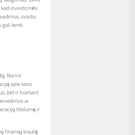
 kad investicinės
ervedimus, svarbu
 gali lemti
tų. Norint
aciją apie savo
s, bet ir tvarkant
pervedimus ar
acijų tikslumą ir
ūsų finansų srautą