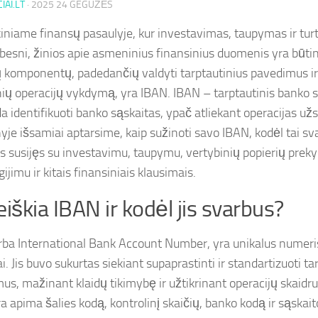
IAI.LT
·
2025 24 GEGUŽĖS
kiniame finansų pasaulyje, kur investavimas, taupymas ir tu
rbesni, žinios apie asmeninius finansinius duomenis yra būtin
 komponentų, padedančių valdyti tarptautinius pavedimus ir 
nių operacijų vykdymą, yra IBAN. IBAN – tarptautinis banko 
a identifikuoti banko sąskaitas, ypač atliekant operacijas už
yje išsamiai aptarsime, kaip sužinoti savo IBAN, kodėl tai sva
s susijęs su investavimu, taupymu, vertybinių popierių prek
igijimu ir kitais finansiniais klausimais.
eiškia IBAN ir kodėl jis svarbus?
rba International Bank Account Number, yra unikalus numeris
i. Jis buvo sukurtas siekiant supaprastinti ir standartizuoti ta
us, mažinant klaidų tikimybę ir užtikrinant operacijų skaid
a apima šalies kodą, kontrolinį skaičių, banko kodą ir sąskait