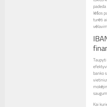
padeda 
lėšos pa
turėti 
vėlavim
IBAN
fina
Taupyti
efektyvi
banko s
vietini
mokėjim
saugum
Kai kur