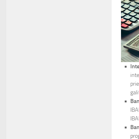
Int
int
pri
gali
Ban
IBA
IBA
Ban
pro