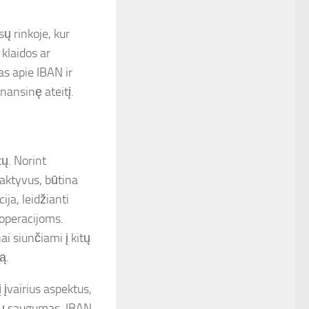
sų rinkoje, kur
klaidos ar
as apie IBAN ir
nansinę ateitį.
ų. Norint
 aktyvus, būtina
ja, leidžianti
 operacijoms.
ai siunčiami į kitų
ą.
į įvairius aspektus,
cijų saugumas. IBAN