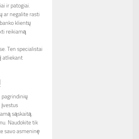
i ir patogiai.
ų ar negalite rasti
 banko klientų
kti reikiamą
e. Ten specialistai
į atliekant
ų
 pagrindinių
e įvestus
nkamą sąskaitą.
u. Naudokite tik
ėte savo asmeninę