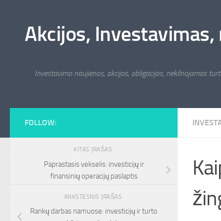
Skip to content
Akcijos, Investavimas, 
Investavimo naujienos, akcijos, obligacijos, nekilnojamas turta
FOLLOW:
INVEST
KITAS ĮRAŠAS
Kai
Paprastasis vekselis: investicijų ir
finansinių operacijų paslaptis
žin
ANKSTESNIS ĮRAŠAS
Rankų darbas namuose: investicijų ir turto