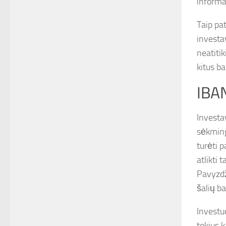
informa
Taip pat
investa
neatitik
kitus b
IBAN
Investa
sėkminga
turėti 
atlikti
Pavyzdži
šalių b
Investuo
tokius 