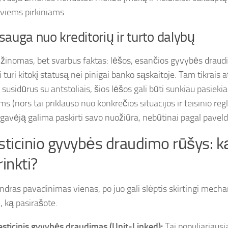
viems pirkiniams.
sauga nuo kreditorių ir turto dalybų
žinomas, bet svarbus faktas: lėšos, esančios gyvybės draudi
i turi kitokį statusą nei pinigai banko sąskaitoje. Tam tikrais 
 susidūrus su antstoliais, šios lėšos gali būti sunkiau pasiek
s (nors tai priklauso nuo konkrečios situacijos ir teisinio re
gavėją galima paskirti savo nuožiūra, nebūtinai pagal paveld
sticinio gyvybės draudimo rūšys: k
rinkti?
ndras pavadinimas vienas, po juo gali slėptis skirtingi mech
, ką pasirašote.
esticinis gyvybės draudimas (Unit-Linked):
Tai populiariausi