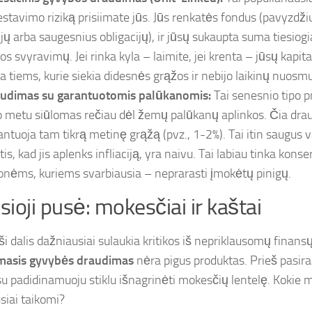
estavimo riziką prisiimate jūs. Jūs renkatės fondus (pavyzdžiu
ijų arba saugesnius obligacijų), ir jūsų sukaupta suma tiesiogi
kos svyravimų. Jei rinka kyla – laimite, jei krenta – jūsų kapit
ka tiems, kurie siekia didesnės grąžos ir nebijo laikinų nuosm
udimas su garantuotomis palūkanomis:
Tai senesnio tipo p
o metu siūlomas rečiau dėl žemų palūkanų aplinkos. Čia dr
antuoja tam tikrą metinę grąžą (pvz., 1-2%). Tai itin saugus v
tis, kad jis aplenks infliaciją, yra naivu. Tai labiau tinka kon
nėms, kuriems svarbiausia – neprarasti įmokėtų pinigų.
ioji pusė: mokesčiai ir kaštai
ši dalis dažniausiai sulaukia kritikos iš nepriklausomų finans
masis gyvybės draudimas
nėra pigus produktas. Prieš pasira
su padidinamuoju stiklu išnagrinėti mokesčių lentelę. Kokie 
siai taikomi?