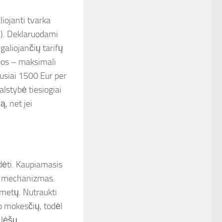
iojanti tvarka
M). Deklaruodami
galiojančių tarifų
bos – maksimali
usiai 1500 Eur per
alstybė tiesiogiai
, net jei
idėti. Kaupiamasis
mo mechanizmas.
 metų. Nutraukti
o mokesčių, todėl
 lėšų