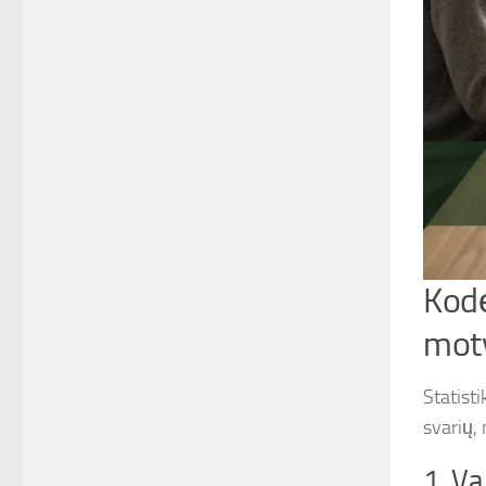
Kodė
mot
Statist
svarių, 
1. Va