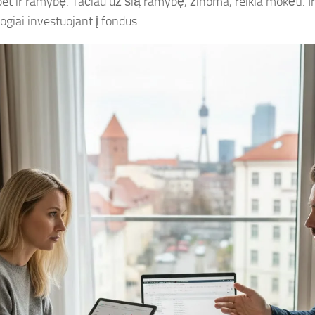
bet ir ramybę. Tačiau už šią ramybę, žinoma, reikia mokėti. I
iogiai investuojant į fondus.