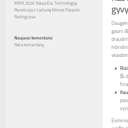
MMA 2026: Nauja Era, Technologijų
gyv
Revoliucija ir Lietuvių Kilimas Pasaulio
Reitinguose
Daugeli
gauni iš
Naujausi komentarai
draudim
Nėra komentarų.
hibridi
skaidoma
Rizi
Ši 
fin
Kau
pasi
vyr
Esminis