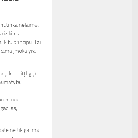
 nutinka nelaimė,
rizikinis
i kitu principu. Tai
mokama įmoka yra
, kritinių ligų).
s numatytą
somai nuo
igacijas,
kate ne tik galimą