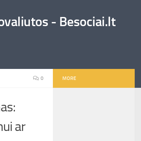
valiutos - Besociai.lt
0
MORE
as:
ui ar