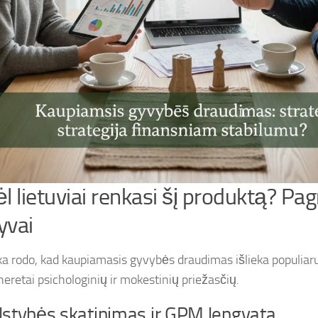
l lietuviai renkasi šį produktą? Pagr
yvai
ika rodo, kad kaupiamasis gyvybės draudimas išlieka populiar
neretai psichologinių ir mokestinių priežasčių.
lstybės skatinimas ir GPM lengvata