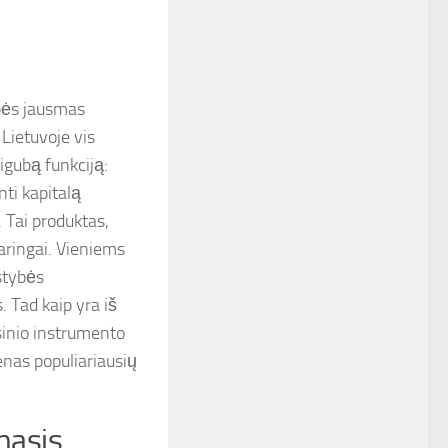
ybės jausmas
Lietuvoje vis
igubą funkciją:
nti kapitalą
. Tai produktas,
taringai. Vieniems
stybės
 Tad kaip yra iš
sinio instrumento
ienas populiariausių
masis