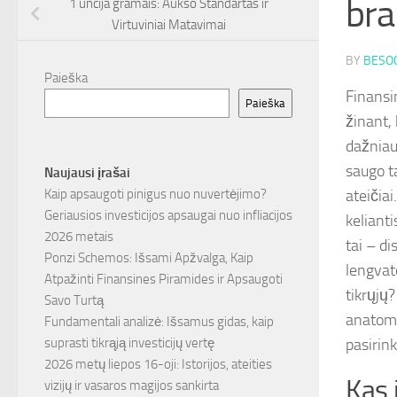
bra
1 uncija gramais: Aukso Standartas ir
Virtuviniai Matavimai
BY
BESOC
Paieška
Finansi
Paieška
žinant,
dažniau
saugo ta
Naujausi įrašai
ateičia
Kaip apsaugoti pinigus nuo nuvertėjimo?
Geriausios investicijos apsaugai nuo infliacijos
kelianti
2026 metais
tai – d
Ponzi Schemos: Išsami Apžvalga, Kaip
lengvat
Atpažinti Finansines Piramides ir Apsaugoti
tikrųjų
Savo Turtą
anatomij
Fundamentali analizė: Išsamus gidas, kaip
pasirink
suprasti tikrąją investicijų vertę
2026 metų liepos 16-oji: Istorijos, ateities
Kas 
vizijų ir vasaros magijos sankirta