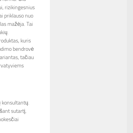
i, rizikingesnius
ai priklauso nuo
alas mažėja. Tai
ukių.
roduktas, kuris
audimo bendrovė
ariantas, tačiau
servatyviems
ų konsultantų.
šant sutartį,
mokesčiai