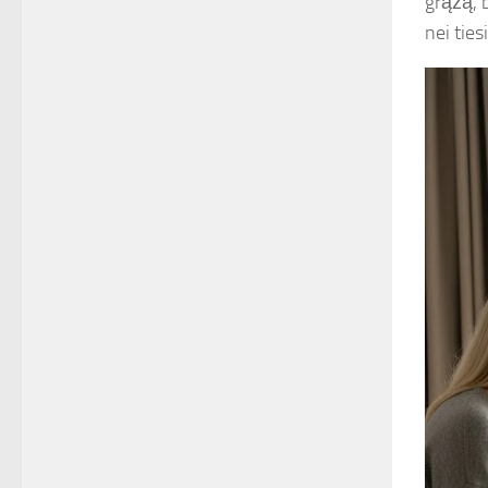
grąžą, 
nei ties