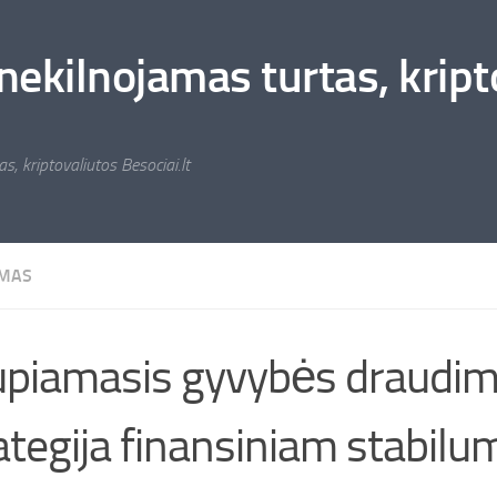
nekilnojamas turtas, kripto
s, kriptovaliutos Besociai.lt
MAS
piamasis gyvybės draudim
ategija finansiniam stabilum