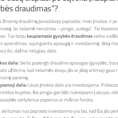
ybės draudimas“?
s žmonių draudimą įsivaizduoja paprastai: moki įmokas, ir jei
moką. Jei nelaimė nenutinka – pinigai „sudega“. Tai klasikinis 
as. Tuo tarpu
kaupiamasis gyvybės draudimas
veikia visiška
nis sprendimas, sujungiantis apsaugą ir investavimą. Jūsų 
 į dvi, dažnai nelygias, dalis:
kos dalis:
Skirta padengti draudimo apsaugas (gyvybės, traumų
dalis užtikrina, kad nelaimės atveju jūs ar jūsų artimieji gau
ansinę paramą.
piamoji dalis:
Likusi įmokos dalis yra investuojama. Priklau
rinktos krypties, šie pinigai gali būti nukreipiami į akcijas, obl
iausybės vertybinius popierius ar mišrius fondus.
 skirtumas nuo paprasto investavimo yra tas, kad čia jūs per