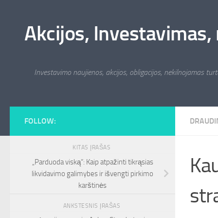
Skip to content
Akcijos, Investavimas, 
Investavimo naujienos, akcijos, obligacijos, nekilnojamas turta
FOLLOW:
DRAUDI
KITAS ĮRAŠAS
Kau
„Parduoda viską“: Kaip atpažinti tikrąsias
likvidavimo galimybes ir išvengti pirkimo
karštinės
str
ANKSTESNIS ĮRAŠAS