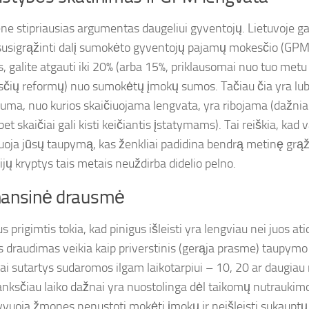
ene stipriausias argumentas daugeliui gyventojų. Lietuvoje gal
 susigrąžinti dalį sumokėto gyventojų pajamų mokesčio (GP
, galite atgauti iki 20% (arba 15%, priklausomai nuo tuo metu 
sčių reformų) nuo sumokėtų įmokų sumos. Tačiau čia yra lu
uma, nuo kurios skaičiuojama lengvata, yra ribojama (dažnia
et skaičiai gali kisti keičiantis įstatymams). Tai reiškia, kad v
juoja jūsų taupymą, kas ženkliai padidina bendrą metinę grąžą
ijų kryptys tais metais neuždirba didelio pelno.
inansinė drausmė
prigimtis tokia, kad pinigus išleisti yra lengviau nei juos at
 draudimas veikia kaip priverstinis (gerąja prasme) taupy
ai sutartys sudaromos ilgam laikotarpiui – 10, 20 ar daugiau
 anksčiau laiko dažnai yra nuostolinga dėl taikomų nutraukim
yvuoja žmones nenustoti mokėti įmokų ir neišleisti sukauptų