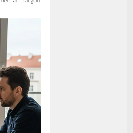
r neretai – daugiau