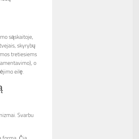
mo sąskaitoje,
atvejais, skyrybų
iamos tretiesiems
glamentavimo), o
ėjimo eilę.
ą
anizmai. Svarbu
a forma. Čia