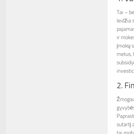
Tai – b
leidžia
pajamas
ir moke
įmokų s
metus, b
subsidi
investic
2. F
Žmogaus 
gyvybės
Paprast
sutartį
tai mot