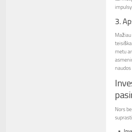
impulsy
3. Ap
Mažiau 
teisiška
metu ar
asmenim
naudos 
Inve
pasi
Nors be
suprasti
Inv