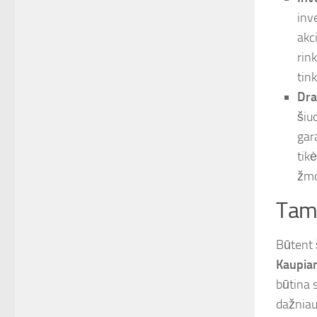
inv
akc
rin
tin
Dra
šiu
gar
tikė
žmo
Tams
Būtent 
Kaupia
būtina 
dažniau