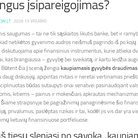
ngus įsipareigojimas?
IAI.LT
·
2026 13 VASARIO
nis saugumas – tai ne tik sąskaitos likutis banke, bet ir ram
 kad netikėtos gyvenimo audros neišmuš pagrindo iš po kojų. 
 diskutuojama apie finansinius instrumentus, kurie atlieka dv
i, kas brangiausia – gyvybę bei sveikatą, ir kartu leidžia augi
i. Būtent čia į sceną žengia
kaupiamasis gyvybės draudimas
s daug diskusijų, apipintas mitais ir neretai vertinamas prieš
isciplinuotas būdas sutaupyti oriai senatvei pasinaudojant val
omis, kitiems – painus ir mokesčiais apkrautas mechanizmas.
? Šiame straipsnyje be pagražinimų panagrinėsime šio finan
ą, privalumus, paslėptas rizikas ir tai, kodėl jis vis dar yra v
imų lietuvių finansiniuose portfeliuose.
iš tiesų slepiasi po sąvoka „kaupia