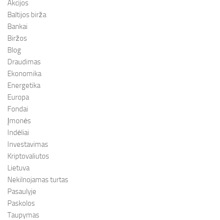
Akcijos
Baltijos birža
Bankai
Biržos
Blog
Draudimas
Ekonomika
Energetika
Europa
Fondai
Įmonės
Indėliai
Investavimas
Kriptovaliutos
Lietuva
Nekilnojamas turtas
Pasaulyje
Paskolos
Taupymas