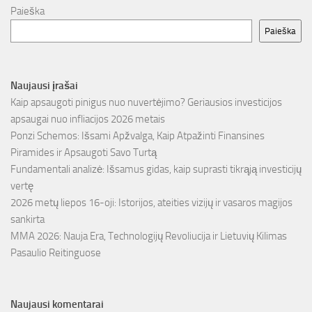
Paieška
Paieška
Naujausi įrašai
Kaip apsaugoti pinigus nuo nuvertėjimo? Geriausios investicijos
apsaugai nuo infliacijos 2026 metais
Ponzi Schemos: Išsami Apžvalga, Kaip Atpažinti Finansines
Piramides ir Apsaugoti Savo Turtą
Fundamentali analizė: Išsamus gidas, kaip suprasti tikrąją investicijų
vertę
2026 metų liepos 16-oji: Istorijos, ateities vizijų ir vasaros magijos
sankirta
MMA 2026: Nauja Era, Technologijų Revoliucija ir Lietuvių Kilimas
Pasaulio Reitinguose
Naujausi komentarai