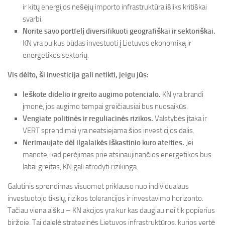
ir kitų energijos nešėjų importo infrastruktūra išliks kritiškai
svarbi.
Norite savo portfelį diversifikuoti geografiškai ir sektoriškai.
KN yra puikus būdas investuoti į Lietuvos ekonomiką ir
energetikos sektorių.
Vis dėlto, ši investicija gali netikti, jeigu jūs:
Ieškote didelio ir greito augimo potencialo.
KN yra brandi
įmonė, jos augimo tempai greičiausiai bus nuosaikūs.
Vengiate politinės ir reguliacinės rizikos.
Valstybės įtaka ir
VERT sprendimai yra neatsiejama šios investicijos dalis.
Nerimaujate dėl ilgalaikės iškastinio kuro ateities.
Jei
manote, kad perėjimas prie atsinaujinančios energetikos bus
labai greitas, KN gali atrodyti rizikinga.
Galutinis sprendimas visuomet priklauso nuo individualaus
investuotojo tikslų, rizikos tolerancijos ir investavimo horizonto.
Tačiau viena aišku – KN akcijos yra kur kas daugiau nei tik popierius
biržoje. Tai dalelė strateginės Lietuvos infrastruktūros, kurios vertė