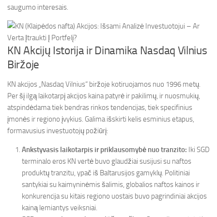
saugumo interesais.
KN Akcijų Istorija ir Dinamika Nasdaq Vilnius
Biržoje
KN akcijos „Nasdaq Vilnius“ biržoje kotiruojamos nuo 1996 metų.
Per šį ilgą laikotarpį akcijos kaina patyrė ir pakilimų, ir nuosmukių,
atspindėdama tiek bendras rinkos tendencijas, tiek specifinius
įmonės ir regiono įvykius. Galima išskirti kelis esminius etapus,
formavusius investuotojų požiūrį:
Ankstyvasis laikotarpis ir priklausomybė nuo tranzito:
Iki SGD
terminalo eros KN vertė buvo glaudžiai susijusi su naftos
produktų tranzitu, ypač iš Baltarusijos gamyklų. Politiniai
santykiai su kaimyninėmis šalimis, globalios naftos kainos ir
konkurencija su kitais regiono uostais buvo pagrindiniai akcijos
kainą lemiantys veiksniai.