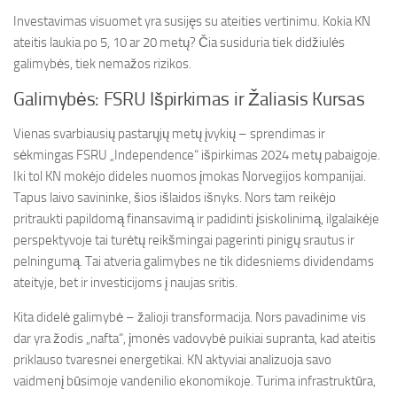
Investavimas visuomet yra susijęs su ateities vertinimu. Kokia KN
ateitis laukia po 5, 10 ar 20 metų? Čia susiduria tiek didžiulės
galimybės, tiek nemažos rizikos.
Galimybės: FSRU Išpirkimas ir Žaliasis Kursas
Vienas svarbiausių pastarųjų metų įvykių – sprendimas ir
sėkmingas FSRU „Independence“ išpirkimas 2024 metų pabaigoje.
Iki tol KN mokėjo dideles nuomos įmokas Norvegijos kompanijai.
Tapus laivo savininke, šios išlaidos išnyks. Nors tam reikėjo
pritraukti papildomą finansavimą ir padidinti įsiskolinimą, ilgalaikėje
perspektyvoje tai turėtų reikšmingai pagerinti pinigų srautus ir
pelningumą. Tai atveria galimybes ne tik didesniems dividendams
ateityje, bet ir investicijoms į naujas sritis.
Kita didelė galimybė – žalioji transformacija. Nors pavadinime vis
dar yra žodis „nafta“, įmonės vadovybė puikiai supranta, kad ateitis
priklauso tvaresnei energetikai. KN aktyviai analizuoja savo
vaidmenį būsimoje vandenilio ekonomikoje. Turima infrastruktūra,