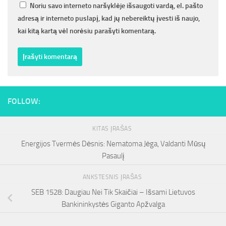
Noriu savo interneto naršyklėje išsaugoti vardą, el. pašto
adresą ir interneto puslapį, kad jų nebereiktų įvesti iš naujo,
kai kitą kartą vėl norėsiu parašyti komentarą.
FOLLOW:
KITAS ĮRAŠAS
Energijos Tvermės Dėsnis: Nematoma Jėga, Valdanti Mūsų
Pasaulį
ANKSTESNIS ĮRAŠAS
SEB 1528: Daugiau Nei Tik Skaičiai – Išsami Lietuvos
Bankininkystės Giganto Apžvalga