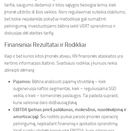
tarifai, saugumo dedamoji ir kitos sąlygos tiesiogiai lemia, kiek
įmonė uždirbs iš šios veiklos. Nors reguliavimas suteikia stabilumo,
bet kokie nepalankūs pokyčiai metodikoje gali sumažinti
pelningumą. Investuotojams būtina sekti VERT sprendimus ir
diskusijas dėl ateities tarifų.
Finansiniai Rezultatai ir Rodikliai
Kaip ir bet kurios kitos įmonės atveju, KN finansinės ataskaitos yra
kertinis informacijos šaltinis. Svarbiausi rodikliai, į kuriuos reikia
atkreipti dėmesį:
Pajamos:
Būtina analizuoti pajamų struktūrą – kiek
sugeneruoja naftos segmentas, kiek – reguliuojama SGD
veikla, o kiek – komercinės paslaugos. Tai padeda suprasti,
kurie veiksniai daro didžiausią įtaką.
EBITDA (pelnas prieš palūkanas, mokesčius, nusidėvėjimą ir
amortizaciją):
Šis rodiklis puikiai parodo įmonės operacinį
pelningumą, neįskaitant finansinių ir apskaitos sprendimų.
Ypač svarbu stebėti koreguotą EBITDA, kuris eliminuoja