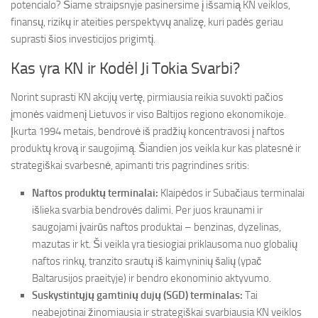
potencialo? Šiame straipsnyje pasinersime į išsamią KN veiklos,
finansų, rizikų ir ateities perspektyvų analizę, kuri padės geriau
suprasti šios investicijos prigimtį.
Kas yra KN ir Kodėl Ji Tokia Svarbi?
Norint suprasti KN akcijų vertę, pirmiausia reikia suvokti pačios
įmonės vaidmenį Lietuvos ir viso Baltijos regiono ekonomikoje.
Įkurta 1994 metais, bendrovė iš pradžių koncentravosi į naftos
produktų krovą ir saugojimą. Šiandien jos veikla kur kas platesnė ir
strategiškai svarbesnė, apimanti tris pagrindines sritis:
Naftos produktų terminalai:
Klaipėdos ir Subačiaus terminalai
išlieka svarbia bendrovės dalimi. Per juos kraunami ir
saugojami įvairūs naftos produktai – benzinas, dyzelinas,
mazutas ir kt. Ši veikla yra tiesiogiai priklausoma nuo globalių
naftos rinkų, tranzito srautų iš kaimyninių šalių (ypač
Baltarusijos praeityje) ir bendro ekonominio aktyvumo.
Suskystintųjų gamtinių dujų (SGD) terminalas:
Tai
neabejotinai žinomiausia ir strategiškai svarbiausia KN veiklos