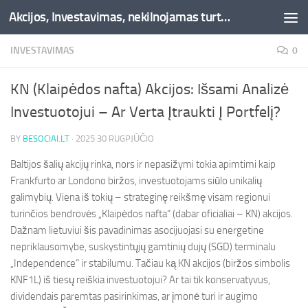
Akcijos, Investavimas, nekilnojamas turtas, kriptovaliutos - Besociai.lt
Skip to content
INVESTAVIMAS
0
KN (Klaipėdos nafta) Akcijos: Išsami Analizė
Investuotojui – Ar Verta Įtraukti Į Portfelį?
BY
BESOCIAI.LT
·
2025 30 RUGPJŪČIO
Baltijos šalių akcijų rinka, nors ir nepasižymi tokia apimtimi kaip
Frankfurto ar Londono biržos, investuotojams siūlo unikalių
galimybių. Viena iš tokių – strateginę reikšmę visam regionui
turinčios bendrovės „Klaipėdos nafta“ (dabar oficialiai – KN) akcijos.
Dažnam lietuviui šis pavadinimas asocijuojasi su energetine
nepriklausomybe, suskystintųjų gamtinių dujų (SGD) terminalu
„Independence“ ir stabilumu. Tačiau ką KN akcijos (biržos simbolis
KNF1L) iš tiesų reiškia investuotojui? Ar tai tik konservatyvus,
dividendais paremtas pasirinkimas, ar įmonė turi ir augimo