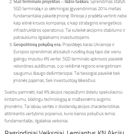
SGD terminalo projektas – lūžio taškas:
Sprendimas statyti
SGD terminalą ir jo sėkmingas įgyvendinimas 2014 metais
fundamentaliai pakeitė įmonę. Rinkoje ji pradėta vertinti nebe
kaip eilinė krovos kompanija, o kaip strateginis energetikos
infrastruktūros operatorius. Tai suteikė akcijoms stabilumo ir
patrauklumo ilgalaikiams investuotojams.
Geopolitinių pokyčių era:
Prasidėjęs karas Ukrainoje ir
Europos sprendimas atsisakyti rusiškų dujų tapo dar vienu
galingu impulsu KN vertei. SGD terminalo apkrovos pasiekė
rekordines aukštumas, o jo reikšmė regiono energetiniam
saugumui išaugo dešimteriopai. Tai tiesiogiai paveikė tiek
įmonės pajamas, tiek investuotojų lūkesčius.
Svarbu paminėti, kad KN akcijos nepasižymi dideliu spekuliaciniu
kintamumu, būdingu technologijų ar mažesnėms augimo
įmonėms. Tai labiau vertės ir dividendų akcijos charakteristikas
atitinkantis vertybinis popierius, kurio kainos pokyčius lemia
fundamentalūs, ilgalaikiai veiksniai.
Pagrindiniai Veiksniai, Lemiantys KN Akcijų