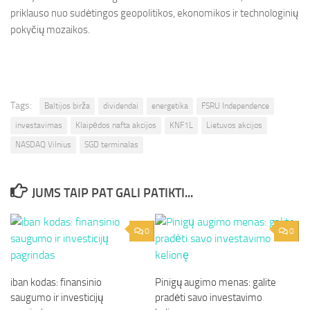
priklauso nuo sudėtingos geopolitikos, ekonomikos ir technologinių
pokyčių mozaikos.
Tags:
Baltijos birža
dividendai
energetika
FSRU Independence
investavimas
Klaipėdos nafta akcijos
KNF1L
Lietuvos akcijos
NASDAQ Vilnius
SGD terminalas
JUMS TAIP PAT GALI PATIKTI...
0
0
iban kodas: finansinio
Pinigų augimo menas: galite
saugumo ir investicijų
pradėti savo investavimo