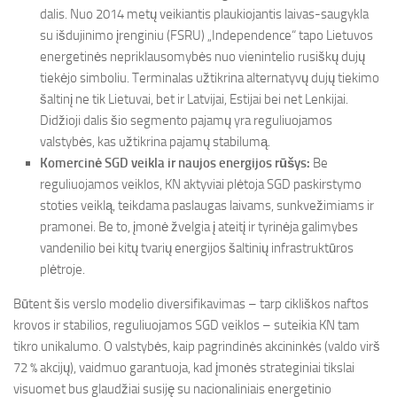
dalis. Nuo 2014 metų veikiantis plaukiojantis laivas-saugykla
su išdujinimo įrenginiu (FSRU) „Independence“ tapo Lietuvos
energetinės nepriklausomybės nuo vienintelio rusiškų dujų
tiekėjo simboliu. Terminalas užtikrina alternatyvų dujų tiekimo
šaltinį ne tik Lietuvai, bet ir Latvijai, Estijai bei net Lenkijai.
Didžioji dalis šio segmento pajamų yra reguliuojamos
valstybės, kas užtikrina pajamų stabilumą.
Komercinė SGD veikla ir naujos energijos rūšys:
Be
reguliuojamos veiklos, KN aktyviai plėtoja SGD paskirstymo
stoties veiklą, teikdama paslaugas laivams, sunkvežimiams ir
pramonei. Be to, įmonė žvelgia į ateitį ir tyrinėja galimybes
vandenilio bei kitų tvarių energijos šaltinių infrastruktūros
plėtroje.
Būtent šis verslo modelio diversifikavimas – tarp cikliškos naftos
krovos ir stabilios, reguliuojamos SGD veiklos – suteikia KN tam
tikro unikalumo. O valstybės, kaip pagrindinės akcininkės (valdo virš
72 % akcijų), vaidmuo garantuoja, kad įmonės strateginiai tikslai
visuomet bus glaudžiai susiję su nacionaliniais energetinio