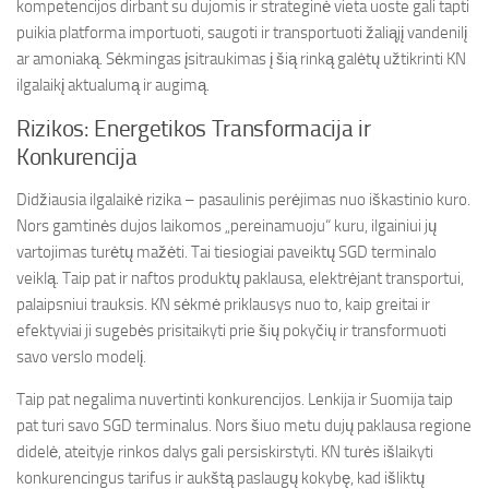
kompetencijos dirbant su dujomis ir strateginė vieta uoste gali tapti
puikia platforma importuoti, saugoti ir transportuoti žaliąjį vandenilį
ar amoniaką. Sėkmingas įsitraukimas į šią rinką galėtų užtikrinti KN
ilgalaikį aktualumą ir augimą.
Rizikos: Energetikos Transformacija ir
Konkurencija
Didžiausia ilgalaikė rizika – pasaulinis perėjimas nuo iškastinio kuro.
Nors gamtinės dujos laikomos „pereinamuoju“ kuru, ilgainiui jų
vartojimas turėtų mažėti. Tai tiesiogiai paveiktų SGD terminalo
veiklą. Taip pat ir naftos produktų paklausa, elektrėjant transportui,
palaipsniui trauksis. KN sėkmė priklausys nuo to, kaip greitai ir
efektyviai ji sugebės prisitaikyti prie šių pokyčių ir transformuoti
savo verslo modelį.
Taip pat negalima nuvertinti konkurencijos. Lenkija ir Suomija taip
pat turi savo SGD terminalus. Nors šiuo metu dujų paklausa regione
didelė, ateityje rinkos dalys gali persiskirstyti. KN turės išlaikyti
konkurencingus tarifus ir aukštą paslaugų kokybę, kad išliktų