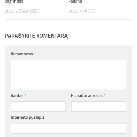
pagrindas
kelionę
2025 2 BALANDŽIO
2025 14 KOVO
PARAŠYKITE KOMENTARĄ
Komentaras
*
Vardas
*
El. pašto adresas
*
Interneto puslapis