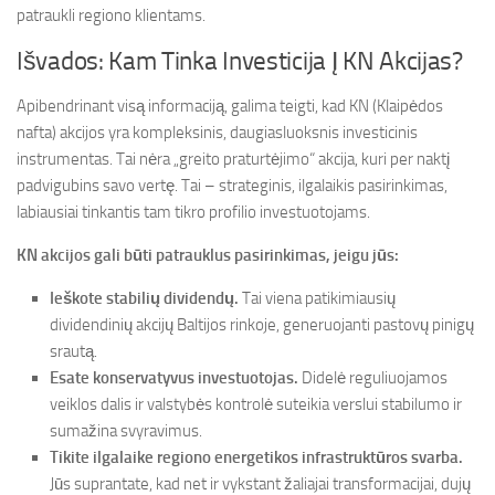
patraukli regiono klientams.
Išvados: Kam Tinka Investicija Į KN Akcijas?
Apibendrinant visą informaciją, galima teigti, kad KN (Klaipėdos
nafta) akcijos yra kompleksinis, daugiasluoksnis investicinis
instrumentas. Tai nėra „greito praturtėjimo“ akcija, kuri per naktį
padvigubins savo vertę. Tai – strateginis, ilgalaikis pasirinkimas,
labiausiai tinkantis tam tikro profilio investuotojams.
KN akcijos gali būti patrauklus pasirinkimas, jeigu jūs:
Ieškote stabilių dividendų.
Tai viena patikimiausių
dividendinių akcijų Baltijos rinkoje, generuojanti pastovų pinigų
srautą.
Esate konservatyvus investuotojas.
Didelė reguliuojamos
veiklos dalis ir valstybės kontrolė suteikia verslui stabilumo ir
sumažina svyravimus.
Tikite ilgalaike regiono energetikos infrastruktūros svarba.
Jūs suprantate, kad net ir vykstant žaliajai transformacijai, dujų