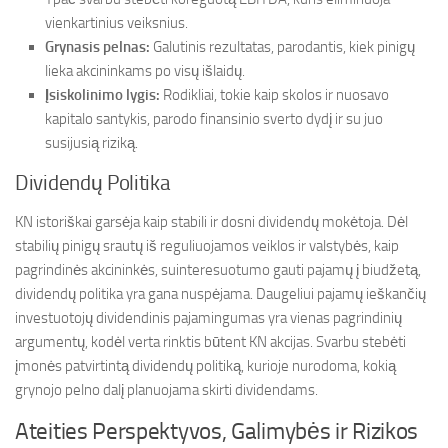
vienkartinius veiksnius.
Grynasis pelnas:
Galutinis rezultatas, parodantis, kiek pinigų
lieka akcininkams po visų išlaidų.
Įsiskolinimo lygis:
Rodikliai, tokie kaip skolos ir nuosavo
kapitalo santykis, parodo finansinio sverto dydį ir su juo
susijusią riziką.
Dividendų Politika
KN istoriškai garsėja kaip stabili ir dosni dividendų mokėtoja. Dėl
stabilių pinigų srautų iš reguliuojamos veiklos ir valstybės, kaip
pagrindinės akcininkės, suinteresuotumo gauti pajamų į biudžetą,
dividendų politika yra gana nuspėjama. Daugeliui pajamų ieškančių
investuotojų dividendinis pajamingumas yra vienas pagrindinių
argumentų, kodėl verta rinktis būtent KN akcijas. Svarbu stebėti
įmonės patvirtintą dividendų politiką, kurioje nurodoma, kokią
grynojo pelno dalį planuojama skirti dividendams.
Ateities Perspektyvos, Galimybės ir Rizikos