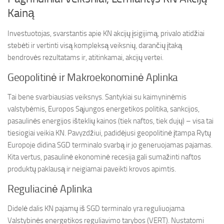
Kainą
Investuotojas, svarstantis apie KN akcijų įsigijimą, privalo atidžiai
stebėti ir vertinti visą kompleksą veiksnių, darančių įtaką
bendrovės rezultatams ir, atitinkamai, akcijų vertei.
Geopolitinė ir Makroekonominė Aplinka
Tai bene svarbiausias veiksnys. Santykiai su kaimyninėmis
valstybėmis, Europos Sąjungos energetikos politika, sankcijos,
pasaulinės energijos išteklių kainos (tiek naftos, tiek dujų) – visa tai
tiesiogiai veikia KN. Pavyzdžiui, padidėjusi geopolitinė įtampa Rytų
Europoje didina SGD terminalo svarbą ir jo generuojamas pajamas.
Kita vertus, pasaulinė ekonominė recesija gali sumažinti naftos
produktų paklausą ir neigiamai paveikti krovos apimtis.
Reguliacinė Aplinka
Didelė dalis KN pajamų iš SGD terminalo yra reguliuojama
Valstybinės energetikos reguliavimo tarybos (VERT). Nustatomi