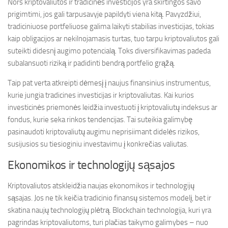
Nors kriptovaliutos ir tradicinės investicijos yra skirtingos savo
prigimtimi, jos gali tarpusavyje papildyti viena kitą. Pavyzdžiui,
tradiciniuose portfeliuose galima laikyti stabilias investicijas, tokias
kaip obligacijos ar nekilnojamasis turtas, tuo tarpu kriptovaliutos gali
suteikti didesnį augimo potencialą. Toks diversifikavimas padeda
subalansuoti riziką ir padidinti bendrą portfelio grąžą.
Taip pat verta atkreipti dėmesį į naujus finansinius instrumentus,
kurie jungia tradicines investicijas ir kriptovaliutas. Kai kurios
investicinės priemonės leidžia investuoti į kriptovaliutų indeksus ar
fondus, kurie seka rinkos tendencijas. Tai suteikia galimybę
pasinaudoti kriptovaliutų augimu neprisiimant didelės rizikos,
susijusios su tiesioginiu investavimu į konkrečias valiutas.
Ekonomikos ir technologijų sąsajos
Kriptovaliutos atskleidžia naujas ekonomikos ir technologijų
sąsajas. Jos ne tik keičia tradicinio finansų sistemos modelį, bet ir
skatina naujų technologijų plėtrą. Blockchain technologija, kuri yra
pagrindas kriptovaliutoms, turi plačias taikymo galimybes – nuo