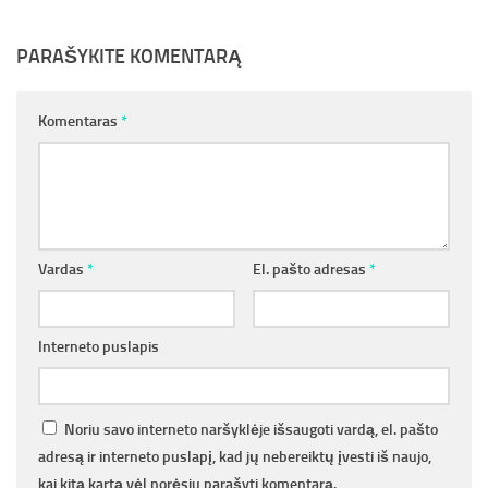
PARAŠYKITE KOMENTARĄ
Komentaras
*
Vardas
*
El. pašto adresas
*
Interneto puslapis
Noriu savo interneto naršyklėje išsaugoti vardą, el. pašto
adresą ir interneto puslapį, kad jų nebereiktų įvesti iš naujo,
kai kitą kartą vėl norėsiu parašyti komentarą.