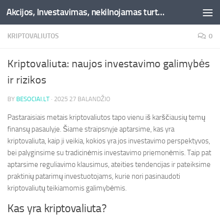
Akcijos, Investavimas, nekilnojamas turtas, kriptovaliutos - Besociai.lt
Skip to content
KRIPTOVALIUTOS
0
Kriptovaliuta: naujos investavimo galimybės
ir rizikos
BY
BESOCIAI.LT
·
2025 27 BALANDŽIO
Pastaraisiais metais kriptovaliutos tapo vienu iš karščiausių temų
finansų pasaulyje. Šiame straipsnyje aptarsime, kas yra
kriptovaliuta, kaip ji veikia, kokios yra jos investavimo perspektyvos,
bei palyginsime su tradicinėmis investavimo priemonėmis. Taip pat
aptarsime reguliavimo klausimus, ateities tendencijas ir pateiksime
praktinių patarimų investuotojams, kurie nori pasinaudoti
kriptovaliutų teikiamomis galimybėmis.
Kas yra kriptovaliuta?