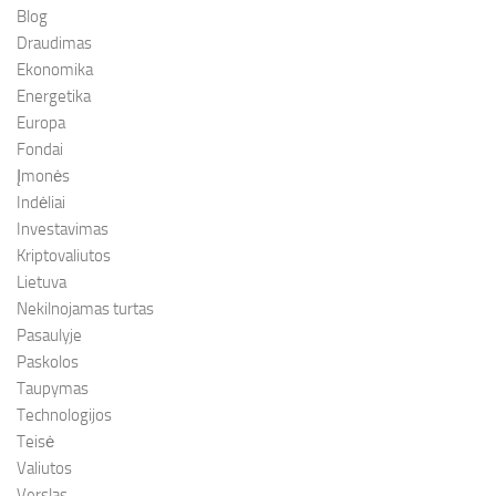
Blog
Draudimas
Ekonomika
Energetika
Europa
Fondai
Įmonės
Indėliai
Investavimas
Kriptovaliutos
Lietuva
Nekilnojamas turtas
Pasaulyje
Paskolos
Taupymas
Technologijos
Teisė
Valiutos
Verslas