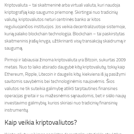
Kriptovaliuta – tai skaitmeninė arba virtuali valiuta, kuri naudoja
kriptografiją kaip saugumo priemonę. Skirtingai nuo tradicinių
valiutų, kriptovaliutos neturi centrinės banko ar kitos
reguliuojančios institucijos. Jos veikia decentralizuotoje sistemoje,
kurią palaiko blockchain technologija. Blockchain – tai paskirstytas
skaitmeninis įrašų knyga, užtikrinanti visų transakcijų skaidrumą ir
saugumą.
Pirmoji ir labiausiai žinoma kriptovaliuta yra Bitcoin, sukurtas 2009
metais. Nuo to laiko atsirado daugybė kitų kriptovaliutų, tokių kaip
Ethereum, Ripple, Litecoin ir daugelis kitų, kiekviena iš jų pasižymi
savitomis savybėmis bei technologinėmis naujovėmis. Šios
valiutos ne tik suteikia galimybę atlikti tarptautines finansines
operacijas greitai ir su mažesnėmis sąnaudomis, bet ir siūlo naujų
investavimo galimybių, kurios skiriasi nuo tradicinių finansinių
instrumentų.
Kaip veikia kriptovaliutos?