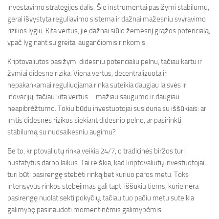
investavimo strategijos dalis. Šie instrumentai pasižymi stabilumu,
gerai išvystyta reguliavimo sistema ir dažnai mažesniu svyravimo
rizikos lygiu. Kita vertus, jie dažnai siūlo žemesnį grąžos potencialą,
ypač lyginant su greitai augančiomis rinkomis.
Kriptovaliutos pasižymi didesniu potencialiu pelnu, tačiau kartu ir
žymiai didesne rizika. Viena vertus, decentralizuota ir
nepakankamai reguliuojama rinka suteikia daugiau laisvės ir
inovacijų, tačiau kita vertus – mažiau saugumo ir daugiau
neapibrėžtumo. Tokiu būdu investuotojai susiduria su iššūkiais: ar
imtis didesnės rizikos siekiant didesnio pelno, ar pasirinkti
stabilumą su nuosaikesniu augimu?
Be to, kriptovaliutų rinka veikia 24/7, o tradicinės biržos turi
nustatytus darbo laikus. Tai reiškia, kad kriptovaliutų investuotojai
turi būti pasirengę stebėti rinką bet kuriuo paros metu. Toks
intensyvus rinkos stebėjimas gali tapti iššūkiu tiems, kurie nėra
pasirengę nuolat sekti pokyčių, tačiau tuo pačiu metu suteikia
galimybę pasinaudoti momentinėmis galimybėmis.