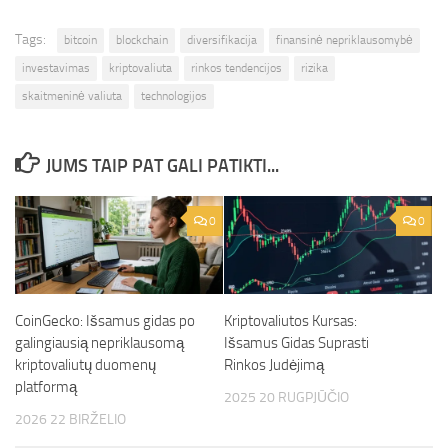
Tags:
bitcoin
blockchain
diversifikacija
finansinė nepriklausomybė
investavimas
kriptovaliuta
rinkos tendencijos
rizika
skaitmeninė valiuta
technologijos
JUMS TAIP PAT GALI PATIKTI...
0
0
CoinGecko: Išsamus gidas po
Kriptovaliutos Kursas:
galingiausią nepriklausomą
Išsamus Gidas Suprasti
kriptovaliutų duomenų
Rinkos Judėjimą
platformą
2025 20 RUGPJŪČIO
2026 22 BIRŽELIO