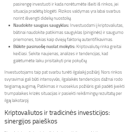
pasirengę investuoti ir kada norėtumėte išeiti iš rinkos, jei
situacija pradėtų blogėti. Rizikos valdymas yra labai svarbus
norint išvengti didelių nuostolių.
Naudokite saugias saugyklas:
Investuodami į kriptovaliutas,
būtinai naudokite patikimas saugyklas (piniginės) ir saugumo
priemones, tokias kaip dviejų faktorių autentifikavimas.
Būkite pasiruošę nuolat mokytis:
Kriptovaliutų rinka greitai
keičiasi. Sekite naujienas, analizes ir tendencijas, kad
galėtumėte laiku prisitaikyti prie pokyčių.
Investuotojams taip pat svarbu turėti ilgalaikį požiūrį. Nors rinkos
svyravimai gali būti intensyvūs, ilgalaikės tendencijos dažnai rodo
teigiamą augimą. Patikimas ir nuoseklus požiūris gali padėti įveikti
trumpalaikes krizės situacijas ir pasiekti reikšmingų rezultatų per
ilgą laikotarpį.
Kriptovaliutos ir tradicinės investicijos:
sinergijos paieškos