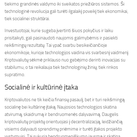
tiekimo grandinės valdymo iki sveikatos priežiūros sistemos. Ši
technologinė revoliucija gali turėti ilgalaikį poveikį tiek ekonomikai,
tiek socialinei struktūrai.
Investuotojai, kurie sugeba įvertinti šiuos pokyčius ir laiku
prisitaikyti, gali pasinaudoti naujomis galimybėmis ir pasiekti
reikšmingų rezultatų. Tai ypač svarbu besikeičiančioje
ekonomikoje, kurioje technologijos vaidina vis svarbesnį vaidmenį.
Kriptovaliutų sėkmė priklauso nuo gebėjimo derinti inovacijas su
stabilumu, o tai reikalauja tiek technologinių žinių, tiek rinkos
supratimo.
Socialinė ir kultūrinė įtaka
Kriptovaliutos ne tik keičia finansų pasaulį, bet ir turi reikšmingą
socialinę bei kultūrinę įtaką. Naujosios technologijos skatina
atvirumą, skaidrumą ir bendruomenės dalyvavimą. Daugelis
kriptovaliutų projektų orientuojasi į decentralizaciją, leidžiančią
visiems dalyvauti sprendimų priėmime ir turėti įtakos projekto
vystymuisi. Tai sukuria bendruomeniškumo jausmą ir skatina