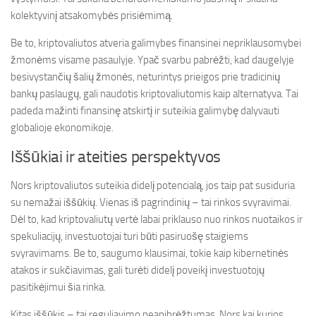
kolektyvinį atsakomybės prisiėmimą.
Be to, kriptovaliutos atveria galimybes finansinei nepriklausomybei
žmonėms visame pasaulyje. Ypač svarbu pabrėžti, kad daugelyje
besivystančių šalių žmonės, neturintys prieigos prie tradicinių
bankų paslaugų, gali naudotis kriptovaliutomis kaip alternatyva. Tai
padeda mažinti finansinę atskirtį ir suteikia galimybę dalyvauti
globalioje ekonomikoje.
Iššūkiai ir ateities perspektyvos
Nors kriptovaliutos suteikia didelį potencialą, jos taip pat susiduria
su nemažai iššūkių. Vienas iš pagrindinių – tai rinkos svyravimai.
Dėl to, kad kriptovaliutų vertė labai priklauso nuo rinkos nuotaikos ir
spekuliacijų, investuotojai turi būti pasiruošę staigiems
svyravimams. Be to, saugumo klausimai, tokie kaip kibernetinės
atakos ir sukčiavimas, gali turėti didelį poveikį investuotojų
pasitikėjimui šia rinka.
Kitas iššūkis – tai reguliavimo neapibrėžtumas. Nors kai kurios