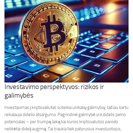
Investavimo perspektyvos: rizikos ir
galimybės
Investavimas į kriptovaliutas suteikia unikalių galimybių, tačiau kartu
reikalauja didelio atsargumo. Pagrindinė galimybė yra didelis pelno
potencialas – per trumpą laiką kai kurios kriptovaliutos parodo
netikėtai didelį augimą. Tai traukia tiek patyrusius investuotojus,