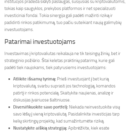
institucijos pradeda siūlyti paslaugas, susijusias su kriptovaliutomis,
tokias kaip saugyklos, prekybos platformos ir net specializuoti
investiciniai fondai. Tokia sinergija gali padėti mažinti riziką ir
padidinti rinkos patikimumą, tuo pačiu suteikiant naujų galimybių
investuotojams.
Patarimai investuotojams
Investavimas į kriptovaliutas reikalauja ne tik teisingų žinių, bet ir
strateginio požiūrio. Štai keletas praktinių patarimų, kurie gali
padėti tiek naujokams, tiek patyrusiems investuotojams:
Atlikite išsamų tyrimą:
Prieš investuojant į bet kurią
kriptovaliutą, svarbu suprasti jos technologiją, komandos
patirtį ir rinkos potencialą. Skaitykite naujienas, analizę ir
diskusijas įvairiuose šaltiniuose.
Diversifikuokite savo portfelį:
Niekada neinvestuokite visų
savo lėšų į vieną kriptovaliutą. Pasidalinkite investicijas tarp
kelių skirtingų projektų, kad sumažintumėte riziką.
Nustatykite aiškią strategiją:
Apibrėžkite, kiek esate