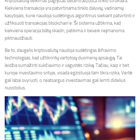
Kriptovaliutų veikimas pagrįstas decentralizuota tinklo struktūra.
Kiekviena transakcija yra patvirtinama tinklo dalyvių, vadinamų
kasytojais, kurie naudoja sudėtingus algoritmus siekiant patvirtinti ir
užfiksuoti transakcijas blockchain’e. Ši sistema užtikrina, kad
kiekviena operacija būtų skaidri, patikima ir beveik neįmanoma
piktnaudžiauti.
Be to, daugelis kriptovaliutų naudoja sudėtingas šifravimo
technologijas, kad užtikrintų vartotojų duomenų apsaugą. Tai
leidžia sumažinti sukčiavimo ir vagystės riziką. Tačiau, kaip ir bet
kurioje investavimo srityje, visada egzistuoja tam tikra rizika. Vertė
gali labai svyruoti, o neatsargus investavimas gali lemti didelius
nuostolius.