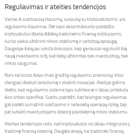
Reguliavimas ir ateities tendencijos
Vienas iš svarbiausių klausimų, susijusių su kriptovaliutomis, yra
reguliavimo klausimas. Dėl savo decentralizuoto pobūdžio
kriptovaliutos iškelia iššūkių tradicinėms finansų institucijoms,
kurios siekia užtikrinti rinkos stabilumą ir vartotojų apsaugą.
Daugelyje šalių jau vyksta diskusijos, kaip geriausiai reguliuoti šią
naują investavimo sritį, kad būtų užtikrintas tiek investuotojų, tiek
rinkos saugumas.
Nors kai kurios šalys imasi griežtų reguliavimo priemonių, kitos
stengiasi išlaikyti lankstumą ir skatinti inovacijas. Ateityje galima
tikėtis, kad reguliavimo sistema taps subtilesnė ir labiau pritaikyta
šios srities specifikai. Svarbu pabrėžti, kad teisingas reguliavimas
gali padėti sumažinti sukčiavimo ir neteisėtų operacijų riziką, taip
pat suteikti investuotojams didesnį pasitikėjimą rinkos stabilumu.
Ateities tendencijos rodo, kad kriptovaliutos vis labiau integruosis į
tradicinę finansų sistemą. Daugėja atvejų, kai tradicinės finansų