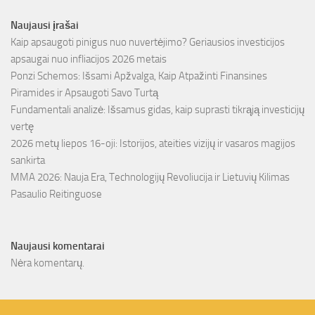
Naujausi įrašai
Kaip apsaugoti pinigus nuo nuvertėjimo? Geriausios investicijos
apsaugai nuo infliacijos 2026 metais
Ponzi Schemos: Išsami Apžvalga, Kaip Atpažinti Finansines
Piramides ir Apsaugoti Savo Turtą
Fundamentali analizė: Išsamus gidas, kaip suprasti tikrąją investicijų
vertę
2026 metų liepos 16-oji: Istorijos, ateities vizijų ir vasaros magijos
sankirta
MMA 2026: Nauja Era, Technologijų Revoliucija ir Lietuvių Kilimas
Pasaulio Reitinguose
Naujausi komentarai
Nėra komentarų.