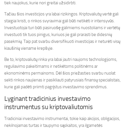
tiek naujokus, kurie nori greitai užsidirbti.
Tačiau šios investicijos yra labai rizikingos. Kriptovaliutų vertė gali
staigiai kristi, o rinkos svyravimai gali būti netikėti ir intensyvūs.
Investuotojai turi būti pasiruošę galimiems nuostoliams ir vertėtų
investuoti tik tuos pinigus, kuriuos jie gali prarasti be didesnių
pasekmių. Taip pat svarbu diversifikuoti investicijas ir neturėti visų
kiaušinių viename krepšyje.
Be to, kriptovaliutų rinka yra labai jautri naujoms technologijoms,
reguliavimo pakeitimams ir netikėtoms politinėms ar
ekonominėms permainoms. Dėl šios priežasties svarbu nuolat
sekti rinkos naujienas ir pasikliauti patyrusiais finansų specialistais,
kurie gali padėti priimti pagrįstus investavimo sprendimus.
Lyginant tradicinius investavimo
instrumentus su kriptovaliutomis
Tradiciniai investavimo instrumentai, tokie kaip akcijos, obligacijos,
nekilnojamas turtas ir taupymo sąskaitos, yra ilgametės