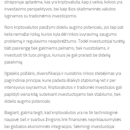
straipsnyje aptarėme, kas yra kriptovaliuta, kaip ji veikia, kokios yra
investavimo perspektyvos, bei kaip šios skaitmeninės valiutos
lyginamos su tradicinėmis investicijomis.
Nors kriptovaliutos pasižymi dideliu augimo potencialu, jos taip pat
kelia nemažai rizikų, kurios kyla dėl rinkos svyravimų, saugumo
problemų ir reguliavimo neapibrėžtumo. Todėl investuotojai turėtų
būti pasirengę tiek galimiems pelnams, tiek nuostoliams, ir
investuoti tik tuos pinigus, kuriuos jie gali prarasti be didelių
pasekmių.
Ilgalaikis požiūris, diversifikacija ir nuolatinis rinkos stebėjimas yra
pagrindiniai principai, kurie padeda išlaikyti stabilumą net ir per
intensyvius svyravimus. Kriptovaliutos ir tradicinės investicijos gali
papildyti viena kitą, suteikiant investuotojams tiek stabilumo, tiek
didelio augimo potencialo.
Baigiant, galima teigti, kad kriptovaliutos yra ne tik technologinė
naujovė, bet ir svarbus žingsnis link finansinės nepriklausomybės
bei globalios ekonominės integracijos. Sėkmingi investuotojai