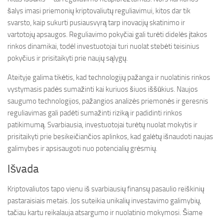
šalys imasi priemonių kriptovaliutų reguliavimui, kitos dar tik
svarsto, kaip sukurti pusiausvyrą tarp inovacijų skatinimo ir
vartotojų apsaugos. Reguliavimo pokyčiai gali turėti didelės įtakos
rinkos dinamikai, todėl investuotojai turi nuolat stebėti teisinius
pokyčius ir prisitaikyti prie naujų sąlygų.
Ateityje galima tikėtis, kad technologijų pažanga ir nuolatinis rinkos
vystymasis padės sumažinti kai kuriuos šiuos iššūkius. Naujos
saugumo technologijos, pažangios analizės priemonės ir geresnis
reguliavimas gali padėti sumažinti riziką ir padidinti rinkos
patikimumą. Svarbiausia, investuotojai turėtų nuolat mokytis ir
prisitaikyti prie besikeičiančios aplinkos, kad galėtų išnaudoti naujas
galimybes ir apsisaugoti nuo potencialių grėsmių.
Išvada
Kriptovaliutos tapo vienu iš svarbiausių finansų pasaulio reiškinių
pastaraisiais metais. Jos suteikia unikalių investavimo galimybių,
tačiau kartu reikalauja atsargumo ir nuolatinio mokymosi. Šiame