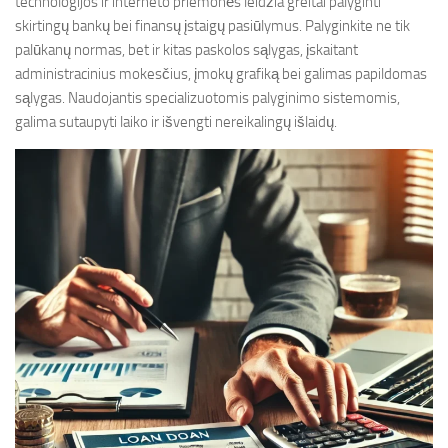
technologijos ir interneto priemonės leidžia greitai palyginti
skirtingų bankų bei finansų įstaigų pasiūlymus. Palyginkite ne tik
palūkanų normas, bet ir kitas paskolos sąlygas, įskaitant
administracinius mokesčius, įmokų grafiką bei galimas papildomas
sąlygas. Naudojantis specializuotomis palyginimo sistemomis,
galima sutaupyti laiko ir išvengti nereikalingų išlaidų.