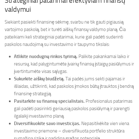
Strateginiai patarimai efektyviam finansų
valdymui
Siekiant pasiekti finansinę sėkmę, svarbu ne tik gauti pigiausią
vartojimo paskolą, bet ir turėti aiškų finansų valdymo planą. Čia
pateikiami keli strateginiai patarimai, kurie gali padėti suderinti
paskolos naudojimą su investavimo ir taupymo tikslais:
Atlikite nuodugnų rinkos tyrimą.
Palikite pakankamai laiko ir
resursų, kad palygintumėte įvairių finansų įstaigų pasiūlymus ir
įvertintumėte visas sąlygas.
Sukurkite aiškų biudžetą.
Tai padės jums sekti pajamas ir
išlaidas, užtikrinti, kad paskolos įmokos būtų įtrauktos į bendrą
finansinę strategiją.
Pasitarkite su finansų specialistais.
Profesionalus patarimas
gali padėti pasirinkti geriausią paskolos pasiūlymą ir parengti
ilgalaikį investavimo planą.
Diversifikuokite savo investicijas.
Nepasitikėkite vien viena
investavimo priemone – diversifikuota portfelio struktūra
sumažina riziką ir padidina grąžos potencialą.