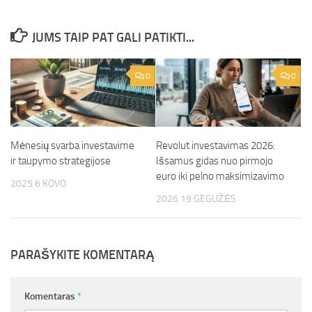
JUMS TAIP PAT GALI PATIKTI...
0
0
Mėnesių svarba investavime
Revolut investavimas 2026:
ir taupymo strategijose
Išsamus gidas nuo pirmojo
euro iki pelno maksimizavimo
2025 6 KOVO
2026 19 GEGUŽĖS
PARAŠYKITE KOMENTARĄ
Komentaras
*