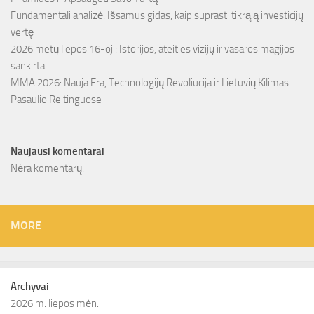
Fundamentali analizė: Išsamus gidas, kaip suprasti tikrąją investicijų
vertę
2026 metų liepos 16-oji: Istorijos, ateities vizijų ir vasaros magijos
sankirta
MMA 2026: Nauja Era, Technologijų Revoliucija ir Lietuvių Kilimas
Pasaulio Reitinguose
Naujausi komentarai
Nėra komentarų.
MORE
Archyvai
2026 m. liepos mėn.