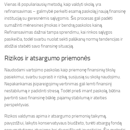
Vienas iš populiariausių metodų, kaip valdyti skolą, yra
refinansavimas – galimybė perkelti esamą paskolą į naują finansinę
instituciją su geresnėmis sąlygomis. Šis procesas gali padėti
sumažinti mėnesines įmokas ir bendrą paskolos kainą.
Refinansavimas dažnai tampa sprendimu, kai rinkos sąlygos
pasikeičia, todėl svarbu nuolat sekti palūkanų normų tendencijas ir
atidžiai stebėti savo finansinę situaciją.
Rizikos ir atsargumo priemonės
Naudodami vartojimo paskolas kaip priemonę finansinių tikslų
pasiekimui, svarbu suprasti ir riziką, susijusią su skolų naudojimu.
Nepakankamas įsipareigojimų vertinimas gali lemti finansinį
nestabilumą ir padidinti stresą. Todėl prieš imant paskolą, būtina
įvertinti savo finansinę būklę, pajamų stabilumą ir ateities
perspektyvas.
Rizikos valdymas apima ir atsargumo priemonių taikymą,
pavyzdžiui, laikytis konservatyvaus biudžeto, turėti atsargų fondą