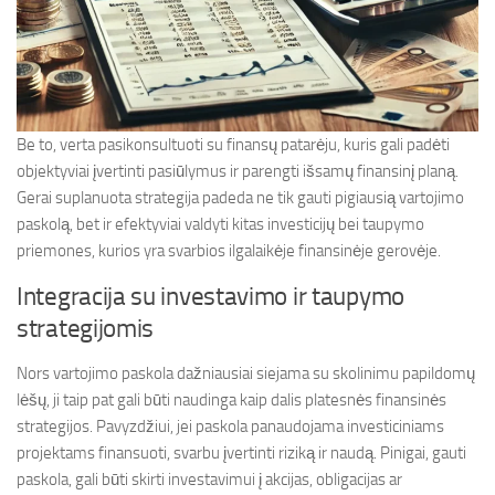
Be to, verta pasikonsultuoti su finansų patarėju, kuris gali padėti
objektyviai įvertinti pasiūlymus ir parengti išsamų finansinį planą.
Gerai suplanuota strategija padeda ne tik gauti pigiausią vartojimo
paskolą, bet ir efektyviai valdyti kitas investicijų bei taupymo
priemones, kurios yra svarbios ilgalaikėje finansinėje gerovėje.
Integracija su investavimo ir taupymo
strategijomis
Nors vartojimo paskola dažniausiai siejama su skolinimu papildomų
lėšų, ji taip pat gali būti naudinga kaip dalis platesnės finansinės
strategijos. Pavyzdžiui, jei paskola panaudojama investiciniams
projektams finansuoti, svarbu įvertinti riziką ir naudą. Pinigai, gauti
paskola, gali būti skirti investavimui į akcijas, obligacijas ar