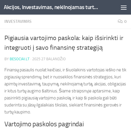
Akcijos, Investavimas, nekilnojamas turtas, kriptovaliutos - Besociai.lt
Skip to content
INVESTAVIMAS
0
Pigiausia vartojimo paskola: kaip išsirinkti ir
integruoti į savo finansinę strategiją
BY
BESOCIAI.LT
·
2025 27 BALANDŽIO
Finansų pasaulis nuolat keičiasi, ir šiuolaikinis vartotojas ieško ne tik
pigiausių sprendimų, bet ir nuoseklios finansinės strategijos, kuri
apimtų investavimą, taupymą, nekilnojamą turtą, akcijas, obligacijas
ir kitus turtų augimo šaltinius. Šiame straipsnyje aptarsime, kaip
pasirinkti pigiausią vartojimo paskolą, ir kaip ši paskola gali būti
suderinta su jūsų ilgalaikiais tikslais, siekiant finansinės gerovės ir
turtų kaupimo.
Vartojimo paskolos pagrindai