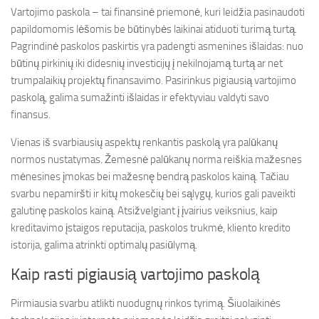
Vartojimo paskola – tai finansinė priemonė, kuri leidžia pasinaudoti
papildomomis lėšomis be būtinybės laikinai atiduoti turimą turtą.
Pagrindinė paskolos paskirtis yra padengti asmenines išlaidas: nuo
būtinų pirkinių iki didesnių investicijų į nekilnojamą turtą ar net
trumpalaikių projektų finansavimo. Pasirinkus pigiausią vartojimo
paskolą, galima sumažinti išlaidas ir efektyviau valdyti savo
finansus.
Vienas iš svarbiausių aspektų renkantis paskolą yra palūkanų
normos nustatymas. Žemesnė palūkanų norma reiškia mažesnes
mėnesines įmokas bei mažesnę bendrą paskolos kainą. Tačiau
svarbu nepamiršti ir kitų mokesčių bei sąlygų, kurios gali paveikti
galutinę paskolos kainą. Atsižvelgiant į įvairius veiksnius, kaip
kreditavimo įstaigos reputacija, paskolos trukmė, kliento kredito
istorija, galima atrinkti optimalų pasiūlymą.
Kaip rasti pigiausią vartojimo paskolą
Pirmiausia svarbu atlikti nuodugnų rinkos tyrimą. Šiuolaikinės