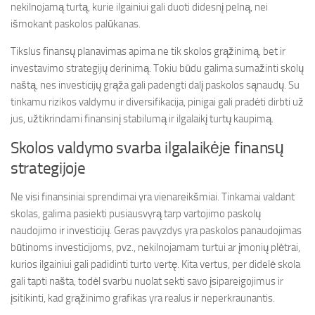
nekilnojamą turtą, kurie ilgainiui gali duoti didesnį pelną, nei
išmokant paskolos palūkanas.
Tikslus finansų planavimas apima ne tik skolos grąžinimą, bet ir
investavimo strategijų derinimą. Tokiu būdu galima sumažinti skolų
naštą, nes investicijų grąža gali padengti dalį paskolos sąnaudų. Su
tinkamu rizikos valdymu ir diversifikacija, pinigai gali pradėti dirbti už
jus, užtikrindami finansinį stabilumą ir ilgalaikį turtų kaupimą.
Skolos valdymo svarba ilgalaikėje finansų
strategijoje
Ne visi finansiniai sprendimai yra vienareikšmiai. Tinkamai valdant
skolas, galima pasiekti pusiausvyrą tarp vartojimo paskolų
naudojimo ir investicijų. Geras pavyzdys yra paskolos panaudojimas
būtinoms investicijoms, pvz., nekilnojamam turtui ar įmonių plėtrai,
kurios ilgainiui gali padidinti turto vertę. Kita vertus, per didelė skola
gali tapti našta, todėl svarbu nuolat sekti savo įsipareigojimus ir
įsitikinti, kad grąžinimo grafikas yra realus ir neperkraunantis.