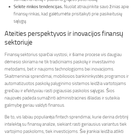
Sekite rinkos tendencijas.
Nuolat atnaujinkite savo žinias apie
finansų rinkas, kad galėtumėte prisitaikyti prie pasikeitusių
sąlygų.
Ateities perspektyvos ir inovacijos finansų
sektoriuje
Finansų sektorius sparčiai vystosi, ir šiame procese vis daugiau
dėmesio skiriama ne tik tradiciniams paskolų ir investavimo
metodams, bet ir naujoms technologijoms bei inovacijoms.
Skaitmeniniai sprendimai, mobiliosios bankininkystės programos ir
automatizuotos paskolų palyginimo sistemos leidžia vartotojams
greičiau ir efektyviau rasti pigiausias paskolos sąlygas. Šios
naujovės padeda sumažinti administracines išlaidas ir suteikia
galimybę geriau valdyti finansus.
Be to, vis labiau populiarėja fintech sprendimai, kurie derina dirbtinį
intelektą su finansų analize, siekiant rasti geriausius variantus tiek
vartojimo paskoloms, tiek investicijoms. Šie įrankiai leidžia atlikti