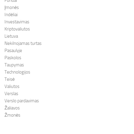
Fondai
Įmonės
Indėliai
Investavimas
Kriptovaliutos
Lietuva
Nekilnojamas turtas
Pasaulyje
Paskolos
Taupymas
Technologijos
Teisė
Valiutos
Verslas
Verslo pardavimas
Žaliavos
Žmonės