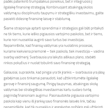
padės patenkinti trumpalaikius poreikius, bet ir integruosis į
ilgalaikę finansinę strategiją. Kombinuojant atsakingą skolos
valdymą su disciplinuotu taupymu ir strategišku investavimu, galite
pasiekti didesnę finansinę laisvę ir stabilumą.
Šiame straipsnyje aptarti sprendimai ir strategijos gali būti pritaikyti
ne tik tiems, kurie ieško pigiausios vartojimo paskolos, bet ir tiems,
kurie nori nuosekliai auginti savo turtus bei investicijas.
Nepamirškite, kad finansų valdymas yra nuolatinis procesas,
kuriame kiekviena priemonė – tiek paskola, tiek investicija – vaidina
svarbų vaidmenį. Svarbiausia yra laikytis aiškaus plano, stebėti
rinkos pokyčius ir nuolat tobulinti savo finansinę strategiją.
Galiausiai, supraskite, kad pinigai yra tik įrankis – svarbiausia yra jūsų
gebėjimas juos tinkamai panaudoti, kad užtikrintumėte ilgalaikę
gerovę ir finansinį saugumą. Pinigų taupymas, atsakingas skolų
valdymas bei strategiškas investavimas kartu sudaro tvirtą
pagrindą finansiniam augimui. Pasinaudokite pigiausia vartojimo
paskola kaip vienu iš įrankių savo finansinės laisvės link, tačiau
nepamirškite, kad tik nuoseklus ir apgalvotas požiūris gali užtikrinti