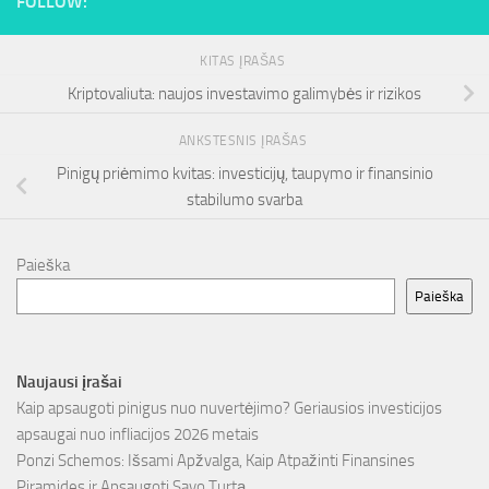
FOLLOW:
KITAS ĮRAŠAS
Kriptovaliuta: naujos investavimo galimybės ir rizikos
ANKSTESNIS ĮRAŠAS
Pinigų priėmimo kvitas: investicijų, taupymo ir finansinio
stabilumo svarba
Paieška
Paieška
Naujausi įrašai
Kaip apsaugoti pinigus nuo nuvertėjimo? Geriausios investicijos
apsaugai nuo infliacijos 2026 metais
Ponzi Schemos: Išsami Apžvalga, Kaip Atpažinti Finansines
Piramides ir Apsaugoti Savo Turtą