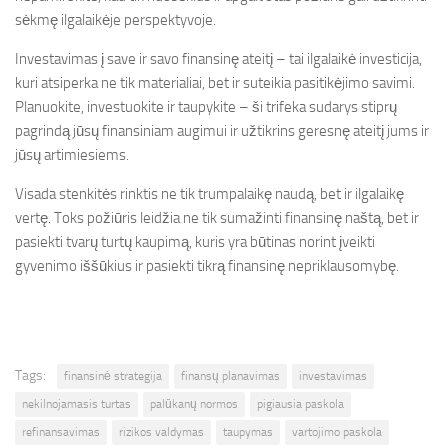
sėkmę ilgalaikėje perspektyvoje.
Investavimas į save ir savo finansinę ateitį – tai ilgalaikė investicija,
kuri atsiperka ne tik materialiai, bet ir suteikia pasitikėjimo savimi.
Planuokite, investuokite ir taupykite – ši trifeka sudarys stiprų
pagrindą jūsų finansiniam augimui ir užtikrins geresnę ateitį jums ir
jūsų artimiesiems.
Visada stenkitės rinktis ne tik trumpalaikę naudą, bet ir ilgalaikę
vertę. Toks požiūris leidžia ne tik sumažinti finansinę naštą, bet ir
pasiekti tvarų turtų kaupimą, kuris yra būtinas norint įveikti
gyvenimo iššūkius ir pasiekti tikrą finansinę nepriklausomybę.
Tags:
finansinė strategija
finansų planavimas
investavimas
nekilnojamasis turtas
palūkanų normos
pigiausia paskola
refinansavimas
rizikos valdymas
taupymas
vartojimo paskola