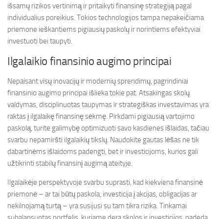
išsamų rizikos vertinimą ir pritaikyti finansinę strategiją pagal
individualius poreikius. Tokios technologijos tampa nepakeičiama
priemone ieškantiems pigiausių paskolų ir norintiems efektyviai
investuoti bei taupyti.
Ilgalaikio finansinio augimo principai
Nepaisant visų inovacijų ir modernių sprendimų, pagrindiniai
finansinio augimo principai išlieka tokie pat. Atsakingas skolų
valdymas, disciplinuotas taupymas ir strategiškas investavimas yra
raktas į ilgalaikę finansinę sėkmę. Pirkdami pigiausią vartojimo
paskolą, turite galimybę optimizuoti savo kasdienes išlaidas, tačiau
svarbu nepamiršti ilgalaikių tikslų. Naudokite gautas lėšas ne tik
dabartinėms išlaidoms padengti, bet ir investicijoms, kurios gali
užtikrinti stabilų finansinį augimą ateityje.
Ilgalaikėje perspektyvoje svarbu suprasti, kad kiekviena finansinė
priemonė – ar tai būtų paskola, investicija į akcijas, obligacijas ar
nekilnojamą turtą – yra susijusi su tam tikra rizika. Tinkamai
subalansuotas portfelis, kuriame dera skolos ir investicijos, padeda