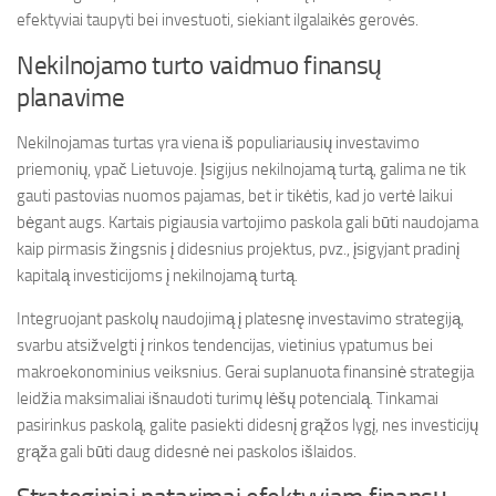
efektyviai taupyti bei investuoti, siekiant ilgalaikės gerovės.
Nekilnojamo turto vaidmuo finansų
planavime
Nekilnojamas turtas yra viena iš populiariausių investavimo
priemonių, ypač Lietuvoje. Įsigijus nekilnojamą turtą, galima ne tik
gauti pastovias nuomos pajamas, bet ir tikėtis, kad jo vertė laikui
bėgant augs. Kartais pigiausia vartojimo paskola gali būti naudojama
kaip pirmasis žingsnis į didesnius projektus, pvz., įsigyjant pradinį
kapitalą investicijoms į nekilnojamą turtą.
Integruojant paskolų naudojimą į platesnę investavimo strategiją,
svarbu atsižvelgti į rinkos tendencijas, vietinius ypatumus bei
makroekonominius veiksnius. Gerai suplanuota finansinė strategija
leidžia maksimaliai išnaudoti turimų lėšų potencialą. Tinkamai
pasirinkus paskolą, galite pasiekti didesnį grąžos lygį, nes investicijų
grąža gali būti daug didesnė nei paskolos išlaidos.