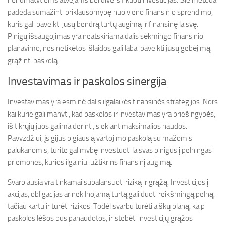
nenumatytiems atvejams bei diversifikuoti investicijas. Šie metodai
padeda sumažinti priklausomybę nuo vieno finansinio sprendimo,
kuris gali paveikti jūsų bendrą turtų augimą ir finansinę laisvę.
Pinigų išsaugojimas yra neatskiriama dalis sėkmingo finansinio
planavimo, nes netikėtos išlaidos gali labai paveikti jūsų gebėjimą
grąžinti paskolą.
Investavimas ir paskolos sinergija
Investavimas yra esminė dalis ilgalaikės finansinės strategijos. Nors
kai kurie gali manyti, kad paskolos ir investavimas yra priešingybės,
iš tikrųjų juos galima derinti, siekiant maksimalios naudos.
Pavyzdžiui, įsigijus pigiausią vartojimo paskolą su mažomis
palūkanomis, turite galimybę investuoti laisvas pinigus į pelningas
priemones, kurios ilgainiui užtikrins finansinį augimą.
Svarbiausia yra tinkamai subalansuoti riziką ir grąžą. Investicijos į
akcijas, obligacijas ar nekilnojamą turtą gali duoti reikšmingą pelną,
tačiau kartu ir turėti rizikos. Todėl svarbu turėti aiškų planą, kaip
paskolos lėšos bus panaudotos, ir stebėti investicijų grąžos