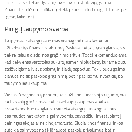
rodiklius. Pasitelkus ilgalaikę investavimo strategiją, galima
išnaudoti sudėtinių palūkanų efektą, kuris padeda auginti turtus per
ilgesnį laikotarpį.
Pinigų taupymo svarba
Taupymas ir atsargų kaupimas yra pagrindiniai elementai,
užtikrinantys finansinį stabilumą. Paskola, net jei ji yra pigiausia, vis
tiek reikalauja disciplinos grąžinimo srityje. Todėl rekomenduojama,
kad kiekvienas vartotojas sukurtų asmeninį biudžetą, kuriame būtų
atsižvelgiama į visus pajamų ir išlaidų aspektus. Tokiu būdu galima
planuoti ne tik paskolos grąžinimą, bet ir papildomų investicijų bei
taupymo lėšų kaupimą.
Vienas iš pagrindinių principų, kaip užtikrinti finansinį saugumą, yra
ne tik skolų grąžinimas, bet ir santaupų kaupimas ateities
projektams. Kuo daugiau sukaupėte atsargų, tuo lengviau bus
pasinaudoti netikėtomis galimybėmis, pavyzdžiui, investuojant į
pelningas akcijas ar nekilnojamą turtą. Šiuolaikinės finansų rinkos
suteikia galimybes ne tik išnaudoti paskolų privalumus, bet ir