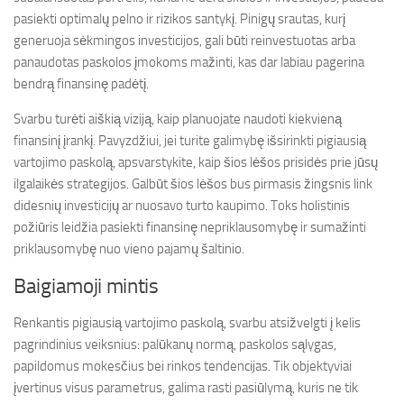
pasiekti optimalų pelno ir rizikos santykį. Pinigų srautas, kurį
generuoja sėkmingos investicijos, gali būti reinvestuotas arba
panaudotas paskolos įmokoms mažinti, kas dar labiau pagerina
bendrą finansinę padėtį.
Svarbu turėti aiškią viziją, kaip planuojate naudoti kiekvieną
finansinį įrankį. Pavyzdžiui, jei turite galimybę išsirinkti pigiausią
vartojimo paskolą, apsvarstykite, kaip šios lėšos prisidės prie jūsų
ilgalaikės strategijos. Galbūt šios lėšos bus pirmasis žingsnis link
didesnių investicijų ar nuosavo turto kaupimo. Toks holistinis
požiūris leidžia pasiekti finansinę nepriklausomybę ir sumažinti
priklausomybę nuo vieno pajamų šaltinio.
Baigiamoji mintis
Renkantis pigiausią vartojimo paskolą, svarbu atsižvelgti į kelis
pagrindinius veiksnius: palūkanų normą, paskolos sąlygas,
papildomus mokesčius bei rinkos tendencijas. Tik objektyviai
įvertinus visus parametrus, galima rasti pasiūlymą, kuris ne tik