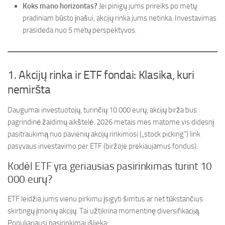
Koks mano horizontas?
Jei pinigų jums prireiks po metų
pradiniam būsto įnašui, akcijų rinka jums netinka. Investavimas
prasideda nuo 5 metų perspektyvos.
1. Akcijų rinka ir ETF fondai: Klasika, kuri
nemiršta
Daugumai investuotojų, turinčių 10 000 eurų, akcijų birža bus
pagrindinė žaidimų aikštelė. 2026 metais mes matome vis didesnį
pasitraukimą nuo pavienių akcijų rinkimosi („stock picking“) link
pasyvaus investavimo per ETF (biržoje prekiaujamus fondus).
Kodėl ETF yra geriausias pasirinkimas turint 10
000 eurų?
ETF leidžia jums vienu pirkimu įsigyti šimtus ar net tūkstančius
skirtingų įmonių akcijų. Tai užtikrina momentinę diversifikaciją.
Populiariausi pasirinkimai išlieka: