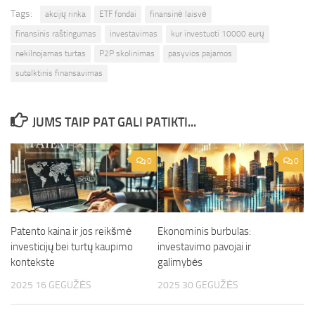
Tags:
akcijų rinka
ETF fondai
finansinė laisvė
finansinis raštingumas
investavimas
kur investuoti 10000 eurų
nekilnojamas turtas
P2P skolinimas
pasyvios pajamos
sutelktinis finansavimas
JUMS TAIP PAT GALI PATIKTI...
0
0
Patento kaina ir jos reikšmė
Ekonominis burbulas:
investicijų bei turtų kaupimo
investavimo pavojai ir
kontekste
galimybės
2025 16 GEGUŽĖS
2025 30 GEGUŽĖS