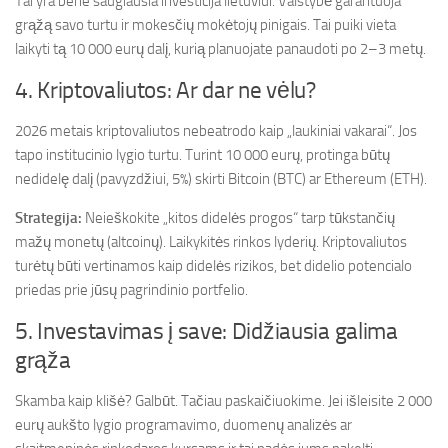
Tai yra bene saugiausia investicija lietuviui. Valstybė garantuoja
grąžą savo turtu ir mokesčių mokėtojų pinigais. Tai puiki vieta
laikyti tą 10 000 eurų dalį, kurią planuojate panaudoti po 2–3 metų.
4. Kriptovaliutos: Ar dar ne vėlu?
2026 metais kriptovaliutos nebeatrodo kaip „laukiniai vakarai“. Jos
tapo institucinio lygio turtu. Turint 10 000 eurų, protinga būtų
nedidelę dalį (pavyzdžiui, 5%) skirti Bitcoin (BTC) ar Ethereum (ETH).
Strategija:
Neieškokite „kitos didelės progos“ tarp tūkstančių
mažų monetų (altcoinų). Laikykitės rinkos lyderių. Kriptovaliutos
turėtų būti vertinamos kaip didelės rizikos, bet didelio potencialo
priedas prie jūsų pagrindinio portfelio.
5. Investavimas į save: Didžiausia galima
grąža
Skamba kaip klišė? Galbūt. Tačiau paskaičiuokime. Jei išleisite 2 000
eurų aukšto lygio programavimo, duomenų analizės ar