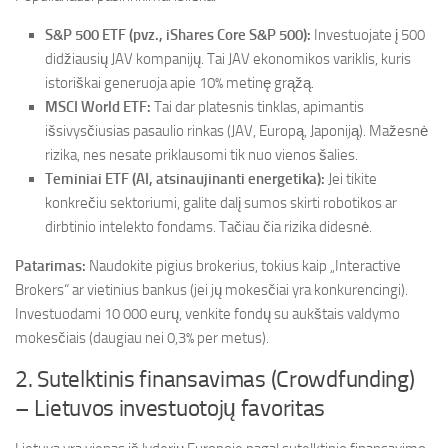
S&P 500 ETF (pvz., iShares Core S&P 500):
Investuojate į 500
didžiausių JAV kompanijų. Tai JAV ekonomikos variklis, kuris
istoriškai generuoja apie 10% metinę grąžą.
MSCI World ETF:
Tai dar platesnis tinklas, apimantis
išsivysčiusias pasaulio rinkas (JAV, Europą, Japoniją). Mažesnė
rizika, nes nesate priklausomi tik nuo vienos šalies.
Teminiai ETF (AI, atsinaujinanti energetika):
Jei tikite
konkrečiu sektoriumi, galite dalį sumos skirti robotikos ar
dirbtinio intelekto fondams. Tačiau čia rizika didesnė.
Patarimas:
Naudokite pigius brokerius, tokius kaip „Interactive
Brokers“ ar vietinius bankus (jei jų mokesčiai yra konkurencingi).
Investuodami 10 000 eurų, venkite fondų su aukštais valdymo
mokesčiais (daugiau nei 0,3% per metus).
2. Sutelktinis finansavimas (Crowdfunding)
– Lietuvos investuotojų favoritas