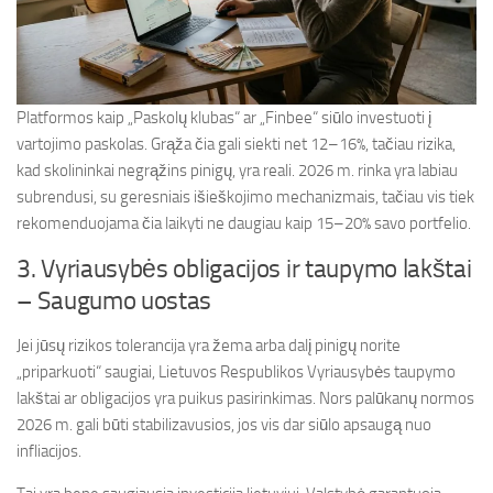
Platformos kaip „Paskolų klubas“ ar „Finbee“ siūlo investuoti į
vartojimo paskolas. Grąža čia gali siekti net 12–16%, tačiau rizika,
kad skolininkai negrąžins pinigų, yra reali. 2026 m. rinka yra labiau
subrendusi, su geresniais išieškojimo mechanizmais, tačiau vis tiek
rekomenduojama čia laikyti ne daugiau kaip 15–20% savo portfelio.
3. Vyriausybės obligacijos ir taupymo lakštai
– Saugumo uostas
Jei jūsų rizikos tolerancija yra žema arba dalį pinigų norite
„priparkuoti“ saugiai, Lietuvos Respublikos Vyriausybės taupymo
lakštai ar obligacijos yra puikus pasirinkimas. Nors palūkanų normos
2026 m. gali būti stabilizavusios, jos vis dar siūlo apsaugą nuo
infliacijos.