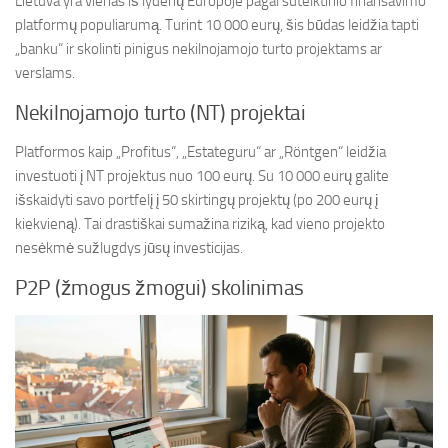
Lietuva yra vienas iš lyderių Europoje pagal sutelktinio finansavimo
platformų populiarumą. Turint 10 000 eurų, šis būdas leidžia tapti
„banku“ ir skolinti pinigus nekilnojamojo turto projektams ar
verslams.
Nekilnojamojo turto (NT) projektai
Platformos kaip „Profitus“, „Estateguru“ ar „Röntgen“ leidžia
investuoti į NT projektus nuo 100 eurų. Su 10 000 eurų galite
išskaidyti savo portfelį į 50 skirtingų projektų (po 200 eurų į
kiekvieną). Tai drastiškai sumažina riziką, kad vieno projekto
nesėkmė sužlugdys jūsų investicijas.
P2P (žmogus žmogui) skolinimas