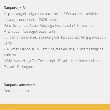
Naujausi įrašai
Kaip apsaugoti pinigus nuo nuvertėjimo? Geriausios investicijos
apsaugai nuo infliacijos 2026 metais
Ponzi Schemos: Išsami Apžvalga, Kaip Atpažinti Finansines
Piramides ir Apsaugoti Savo Turtą
Fundamentali analizė: Išsamus gidas, kaip suprasti tikrąją investicijų
vertę
2026 metų liepos 16-oji: Istorijos, ateities vizijų ir vasaros magijos
sankirta
MMA 2026: Nauja Era, Technologijų Revoliucija ir Lietuvių Kilimas
Pasaulio Reitinguose
Naujausi komentarai
Nėra komentarų.