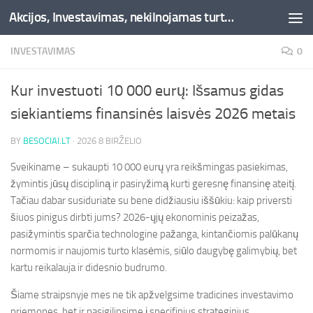
Akcijos, Investavimas, nekilnojamas turtas, kriptovaliutos - Besociai.lt
Skip to content
INVESTAVIMAS
0
Kur investuoti 10 000 eurų: Išsamus gidas
siekiantiems finansinės laisvės 2026 metais
BY
BESOCIAI.LT
·
2026 8 BIRŽELIO
Sveikiname – sukaupti 10 000 eurų yra reikšmingas pasiekimas,
žymintis jūsų discipliną ir pasiryžimą kurti geresnę finansinę ateitį.
Tačiau dabar susiduriate su bene didžiausiu iššūkiu: kaip priversti
šiuos pinigus dirbti jums? 2026-ųjų ekonominis peizažas,
pasižymintis sparčia technologine pažanga, kintančiomis palūkanų
normomis ir naujomis turto klasėmis, siūlo daugybę galimybių, bet
kartu reikalauja ir didesnio budrumo.
Šiame straipsnyje mes ne tik apžvelgsime tradicines investavimo
priemones, bet ir pasigilinsime į specifinius strateginius