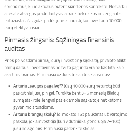
sprendimus, kurie aktualūs būtent šiandienos kontekste. Nesvarbu,
ar esate atsargus pradedantysis, ar šiek tiek rizikos nevengiantis
entuziastas, šis gidas padės jums suprasti, kur investuoti 10 000
eurų efektyviausiai.
Pirmasis žingsnis: Sąžiningas finansinis
auditas
Prieš pervesdami pirmąjį eurą į investicinę sąskaitą, privalote atlikti
namų darbus. Investavimas be tvirto pagrindo yra ne kas kita, kaip
azartinis lošimas. Pirmiausia užduokite sau tris klausimus:
Ar turiu „saugos pagalvę“?
Jūsų 10 000 eurų neturėtų būti
paskutiniai jūsų pinigai. Turėkite bent 3–6 mėnesių išlaidų
sumą atskiroje, lengvai pasiekiamoje sąskaitoje netikėtoms
gyvenimo situacijoms.
Ar turiu brangių skolų?
Jei mokate 15% palūkanas už vartojimo
paskolą, jokia investicija (kuri vidutiniškai generuoja 7–10%)
jūsų neišgelbės. Pirmiausia padenkite skolas.