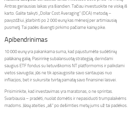
Antras geriausias laikas yra šiandien. Tačiau investuokite ne viską iš
karto. Galite taikyti „Dollar Cost Averaging“ (DCA) metodą –
pavyzdžiui, įdarbinti po 2 000 eurų kas mėnesį per artimiausią
pusmetį. Tai padės išvengti pirkimo pačiame kainų pike.
Apibendrinimas
10 000 eurų yra pakankama suma, kad pajustumėte sudėtinių
palūkanų galią. Pasirinkę subalansuotą strategiją, derindami
saugius ETF fondus su lietuviškomis NT platformomis ir palikdami
vietos saviugdai, jūs ne tik apsaugosite savo santaupas nuo
infliacijos, bet ir sukursite tvirtą pamatą savo finansinei laisvei.
Prisiminkite, kad investavimas yra maratonas, o ne sprintas.
Svarbiausia – pradėti, nuolat domėtis ir nepasiduoti trumpalaikėms
madoms. Jūsų ateities „aš“ po dešimties metų jums už tai padėkos.