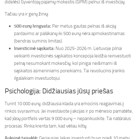
didelės) Gyventojų pajamų mokestis (GPM) pelnui iš investicijų.
Tačiau yra ir gerų žinių:
500 eurų lengvata:
Per metus gautas pelnas iš akcijų
pardavimo ar palūkanų iki 500 eurų nėra apmokestinamas
(bendras suminis limitas).
Investicinė sąskaita:
Nuo 2025-2026 m. Lietuvoje pilnai
veikianti investicinės sąskaitos koncepcija leidžia reinvestuoti
pelną nesumokant mokesčių, kol pinigai neišimami iš
sąskaitos asmeniniams poreikiams. Tai revoliucinis įrankis
ilgalaikiam investuotojui.
Psichologija: Didžiausias jūsų priešas
Turint 10 000 eurų, didžiausia klaida yra emocinis reagavimas į
rinkos svyravimus. Jei investavote į akcijas ir po mėnesio pamatėte,
kad jūsų portfelis vertas 9 000 eurų – nepanikuokite. Tai natūralus
procesas. Rinka krenta tam, kad vėliau kiltų.
Auksinė taisyklė:
Geriausias laikas investuoti buvo prieš 10 metų.