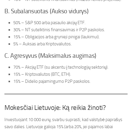
B. Subalansuotas (Aukso vidurys)
50% – S&P 500 arba pasaulio akcijų ETF.
30% – NT sutelktinis finansavimas ir P2P paskolos.
15% – Obligacijos arba grynieji pinigai (laukimui).
5% – Auksas arba Kriptovaliutos.
C. Agresyvus (Maksimalus augimas)
70% – Akcijų ETF (su akcentu į technologijų sektorių).
15% – Kriptovaliutos (BTC, ETH).
15% – Didelio pajamingumo P2P paskolos.
Mokesčiai Lietuvoje: Ką reikia žinoti?
Investuojant 10 000 eurų, svarbu suprasti, kad valstybė paprašys
savo dalies. Lietuvoje galioja 15% (arba 20%, jei pajamos labai