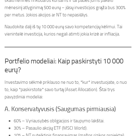
skaitmeninės rinkodaros kursams ir tai padės jums pakelti
mėnesinį atlyginimą 500 eurų – jūsų investicijos grąža bus 300%
per metus. Jokios akcijos ar NT to nepasiūlys.
Naudokite dalį iš tų 10 000 eurų savo kompetencijų kėlimui. Tai
vienintelė investicija, kurios negali atimti jokia krizė ar infliacija.
Portfelio modeliai: Kaip paskirstyti 10 000
eurų?
Investavimo sėkmė priklauso ne nuo to, *kur* investuojate, o nuo
to, kaip *paskirstote* savo turtą (Asset Allocation). Štai trys
pavyzdiniai modeliai:
A. Konservatyvusis (Saugumas pirmiausia)
60% – Vyriausybės obligacijos ir taupymo lakštai.
30% – Pasaulio akcijų ETF (MSCI World).
10% – NT sutelktinis finansavimas (mažos rizikos projektai).