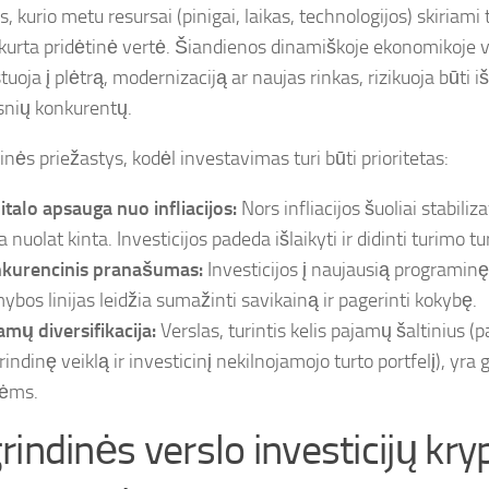
, kurio metu resursai (pinigai, laikas, technologijos) skiriami
kurta pridėtinė vertė. Šiandienos dinamiškoje ekonomikoje ve
uoja į plėtrą, modernizaciją ar naujas rinkas, rizikuoja būti 
snių konkurentų.
nės priežastys, kodėl investavimas turi būti prioritetas:
italo apsauga nuo infliacijos:
Nors infliacijos šuoliai stabiliz
a nuolat kinta. Investicijos padeda išlaikyti ir didinti turimo tu
kurencinis pranašumas:
Investicijos į naujausią programinę
ybos linijas leidžia sumažinti savikainą ir pagerinti kokybę.
amų diversifikacija:
Verslas, turintis kelis pajamų šaltinius (p
rindinę veiklą ir investicinį nekilnojamojo turto portfelį), yra
zėms.
rindinės verslo investicijų kry