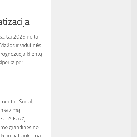
tizacija
ka, tai 2026 m. tai
. Mažos ir vidutinės
 prognozuoja klientų
siperka per
mental, Social,
nansavimą.
ies pėdsaką.
ekimo grandines ne
akcijų patrauklumą.