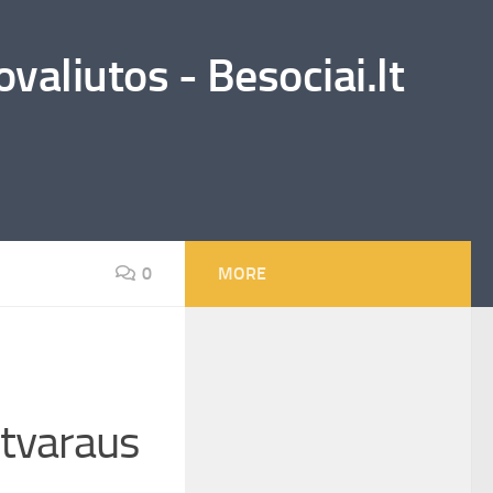
valiutos - Besociai.lt
0
MORE
 tvaraus