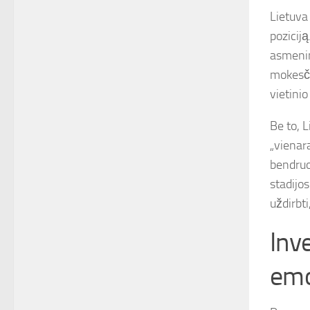
Lietuva
poziciją
asmenim
mokesči
vietini
Be to, 
„vienar
bendruo
stadijos
uždirbti
Inv
emo