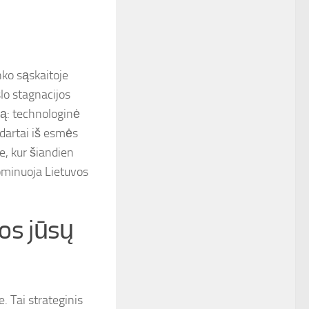
nko sąskaitoje
slo stagnacijos
ką: technologinė
ndartai iš esmės
e, kur šiandien
dominuoja Lietuvos
nos jūsų
. Tai strateginis