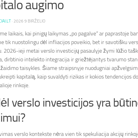
italo augimo
IAI.LT
·
2026 9 BIRŽELIO
e laikais, kai pinigų laikymas „po pagalve“ ar paprastoje ba
 tik nuostolingu dėl infliacijos poveikio, bet ir savotišku ver
u. 2026-ieji metai verslo investicijų pasaulyje žymi lūžio taš
, dirbtinio intelekto integracija ir griežtėjantys tvarumo sta
 žaidimo taisykles. Šiame straipsnyje nuodugniai apžvelgsim
kreipti kapitalą, kaip suvaldyti rizikas ir kokios tendencijos 
alioje rinkoje.
ėl verslo investicijos yra būti
kimui?
imas verslo kontekste nėra vien tik spekuliacija akcijų rinkoje