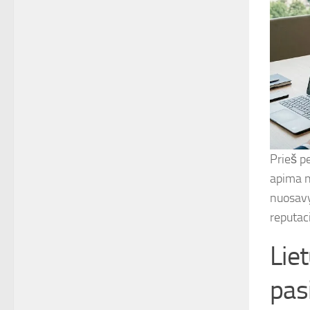
Prieš pe
apima ne
nuosavy
reputaci
Lie
pas