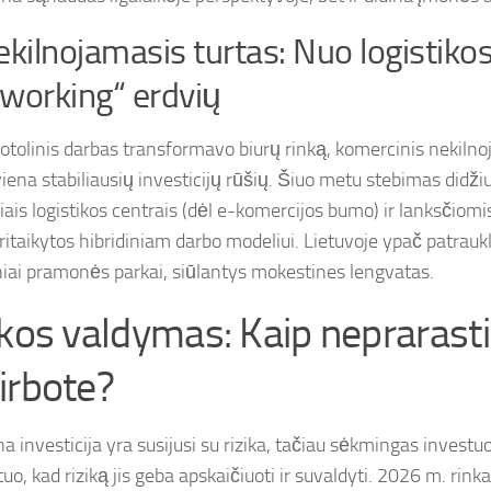
ekilnojamasis turtas: Nuo logistikos
working“ erdvių
otolinis darbas transformavo biurų rinką, komercinis nekilno
 viena stabiliausių investicijų rūšių. Šiuo metu stebimas didž
ais logistikos centrais (dėl e-komercijos bumo) ir lanksčiom
ritaikytos hibridiniam darbo modeliui. Lietuvoje ypač patraukl
niai pramonės parkai, siūlantys mokestines lengvatas.
ikos valdymas: Kaip neprarasti
irbote?
a investicija yra susijusi su rizika, tačiau sėkmingas investu
 tuo, kad riziką jis geba apskaičiuoti ir suvaldyti. 2026 m. rink