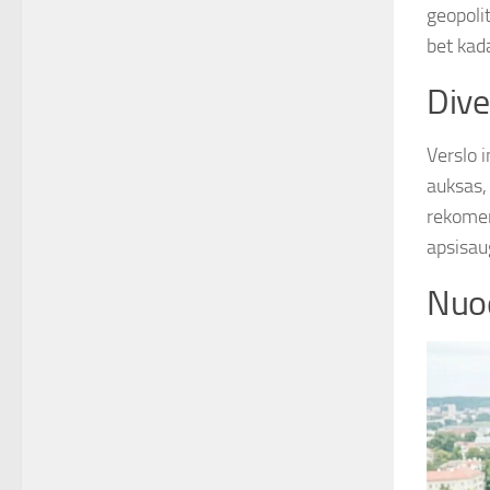
geopolit
bet kad
Dive
Verslo i
auksas,
rekomen
apsisau
Nuod