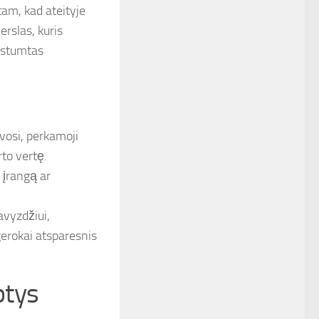
 tam, kad ateityje
rslas, kuris
išstumtas
avosi, perkamoji
rto vertę.
 įrangą ar
avyzdžiui,
 gerokai atsparesnis
ptys