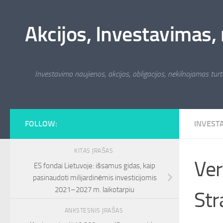
Skip to content
Akcijos, Investavimas, 
Investavimo naujienos, akcijos, obligacijos, nekilnojamas turta
FOLLOW:
INVEST
KITAS ĮRAŠAS
Ver
ES fondai Lietuvoje: išsamus gidas, kaip
pasinaudoti milijardinėmis investicijomis
2021–2027 m. laikotarpiu
Str
ANKSTESNIS ĮRAŠAS