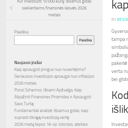
kap
Kur investuoti 10 000 eurų: Išsamus gidas
siekiantiems finansinės laisvės 2026
metais
BY
BESOC
Gyvenam
Paieška
tampa ne
Paieška
simboli
pažanga
pakeitė
Naujausi įrašai
Kaip apsaugoti pinigus nuo nuvertėjimo?
verta nu
Geriausios investicijos apsaugai nuo infliacijos
bei glob
2026 metais
Ponzi Schemos: Išsami Apžvalga, Kaip
Kod
Atpažinti Finansines Piramides ir Apsaugoti
Savo Turtą
išli
Fundamentali analizė: Išsamus gidas, kaip
suprasti tikrąją investicijų vertę
Investav
2026 metų liepos 16-oji: Istorijos, ateities