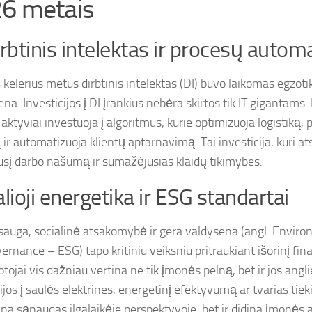
6 metais
irbtinis intelektas ir procesų automa
š kelerius metus dirbtinis intelektas (DI) buvo laikomas egzoti
ena. Investicijos į DI įrankius nebėra skirtos tik IT gigantams
ktyviai investuoja į algoritmus, kurie optimizuoja logistiką,
ir automatizuoja klientų aptarnavimą. Tai investicija, kuri at
usį darbo našumą ir sumažėjusias klaidų tikimybes.
alioji energetika ir ESG standartai
sauga, socialinė atsakomybė ir gera valdysena (angl. Environ
ernance – ESG) tapo kritiniu veiksniu pritraukiant išorinį fi
tojai vis dažniau vertina ne tik įmonės pelną, bet ir jos angl
cijos į saulės elektrines, energetinį efektyvumą ar tvarias ti
ina sąnaudas ilgalaikėje perspektyvoje, bet ir didina įmonės 