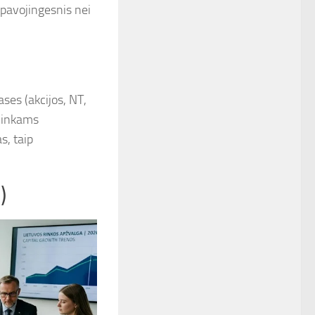
 pavojingesnis nei
ases (akcijos, NT,
ininkams
s, taip
)