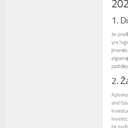
202
1. D
Jei prie
yra higi
įmonės a
elgseną 
padidėj
2. Ž
Aplinko
and Gov
Investuo
Investi
tik maž