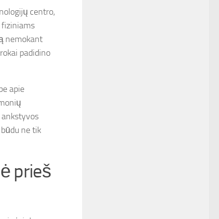
nologijų centro,
 fiziniams
lną nemokant
rokai padidino
be apie
įmonių
į ankstyvos
 būdu ne tik
ė prieš