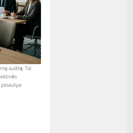
samų auditą. Tai
lektinės
 pasaulyje