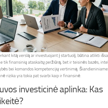
rkant kitą verslą ar investuojant į startuolį, būtina atlikti iš
 tik finansinių ataskaitų peržiūrą, bet ir teisinės bazės, inte
bės bei komandos kompetencijų vertinimą. Šiandieniniame
nė rizika yra tokia pat svarbi kaip ir finansinė.
tuvos investicinė aplinka: Kas
ikeitė?