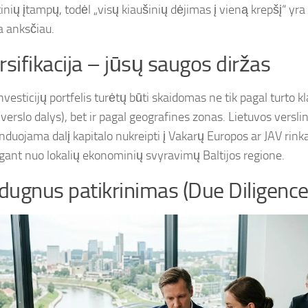
inių įtampų, todėl „visų kiaušinių dėjimas į vieną krepšį“ yra
a anksčiau.
rsifikacija – jūsų saugos diržas
nvesticijų portfelis turėtų būti skaidomas ne tik pagal turto kl
 verslo dalys), bet ir pagal geografines zonas. Lietuvos versl
duojama dalį kapitalo nukreipti į Vakarų Europos ar JAV rinka
gant nuo lokalių ekonominių svyravimų Baltijos regione.
ugnus patikrinimas (Due Diligence