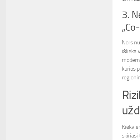
3. N
„Co-
Nors nu
išlieka
moderni
kurios p
regioni
Riz
užd
Kiekvien
skiriasi