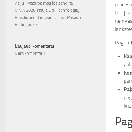
vizijų ir vasaros magijos sankirta
procesas
MMA 2026: Nauja Era, Technologijų
būtų su
Revoliucija ir Lietuvių Kilimas Pasaulio
neinvest
Reitinguose
lankste
Pagrindi
Naujausi komentarai
Nėra komentarų.
Kap
gali
Kon
gam
Paj
pag
kri
Pag