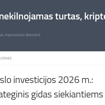
nekilnojamas turtas, kripto
s, kriptovaliutos Besociai.lt
AVIMAS
slo investicijos 2026 m.:
ateginis gidas siekiantiems