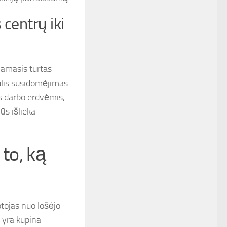
 centrų iki
jamasis turtas
iulis susidomėjimas
is darbo erdvėmis,
ūs išlieka
 to, ką
otojas nuo lošėjo
a yra kupina