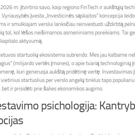
 2026 m. įtvirtino savo, kaip regiono FinTech ir aukštųjų tech
. Vyriausybės įvesta „Investicinės sąskaitos“ koncepcija leido
s ir smulkiajam verslui lanksčiau reinvestuoti uždirbtą pe
ų tol, kol lėšos neišimamos asmeniniams poreikiams. Tai ge
o kapitalo aktyvumą.
Lietuvos startuolių ekosistema subrendo. Mes jau kalbame ne
agius“ (milijardo vertės įmones), o apie tvarią technologinių 
menę, kuri generuoja aukštą pridėtinę vertę. Investavimas 
 vietinius startuolius per verslo angelų tinklus tapo populiariu
, bet ir prisidėti prie šalies ekonomikos augimo.
estavimo psichologija: Kantryb
cijas