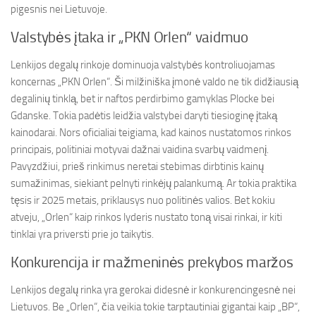
pigesnis nei Lietuvoje.
Valstybės įtaka ir „PKN Orlen“ vaidmuo
Lenkijos degalų rinkoje dominuoja valstybės kontroliuojamas
koncernas „PKN Orlen“. Ši milžiniška įmonė valdo ne tik didžiausią
degalinių tinklą, bet ir naftos perdirbimo gamyklas Plocke bei
Gdanske. Tokia padėtis leidžia valstybei daryti tiesioginę įtaką
kainodarai. Nors oficialiai teigiama, kad kainos nustatomos rinkos
principais, politiniai motyvai dažnai vaidina svarbų vaidmenį.
Pavyzdžiui, prieš rinkimus neretai stebimas dirbtinis kainų
sumažinimas, siekiant pelnyti rinkėjų palankumą. Ar tokia praktika
tęsis ir 2025 metais, priklausys nuo politinės valios. Bet kokiu
atveju, „Orlen“ kaip rinkos lyderis nustato toną visai rinkai, ir kiti
tinklai yra priversti prie jo taikytis.
Konkurencija ir mažmeninės prekybos maržos
Lenkijos degalų rinka yra gerokai didesnė ir konkurencingesnė nei
Lietuvos. Be „Orlen“, čia veikia tokie tarptautiniai gigantai kaip „BP“,