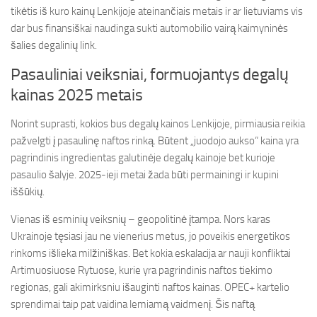
tikėtis iš kuro kainų Lenkijoje ateinančiais metais ir ar lietuviams vis
dar bus finansiškai naudinga sukti automobilio vairą kaimyninės
šalies degalinių link.
Pasauliniai veiksniai, formuojantys degalų
kainas 2025 metais
Norint suprasti, kokios bus degalų kainos Lenkijoje, pirmiausia reikia
pažvelgti į pasaulinę naftos rinką. Būtent „juodojo aukso“ kaina yra
pagrindinis ingredientas galutinėje degalų kainoje bet kurioje
pasaulio šalyje. 2025-ieji metai žada būti permainingi ir kupini
iššūkių.
Vienas iš esminių veiksnių – geopolitinė įtampa. Nors karas
Ukrainoje tęsiasi jau ne vienerius metus, jo poveikis energetikos
rinkoms išlieka milžiniškas. Bet kokia eskalacija ar nauji konfliktai
Artimuosiuose Rytuose, kurie yra pagrindinis naftos tiekimo
regionas, gali akimirksniu išauginti naftos kainas. OPEC+ kartelio
sprendimai taip pat vaidina lemiamą vaidmenį. Šis naftą