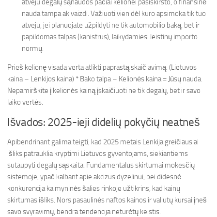
atveju degalų sąnaudos pačiai kelionei pasiskirsto, o finansinė
nauda tampa akivaizdi. Važiuoti vien dėl kuro apsimoka tik tuo
atveju, jei planuojate užpildyti ne tik automobilio baką, bet ir
papildomas talpas (kanistrus), laikydamiesi leistinų importo
normų.
Prieš kelionę visada verta atlikti paprastą skaičiavimą: (Lietuvos
kaina – Lenkijos kaina) * Bako talpa – Kelionės kaina = Jūsų nauda.
Nepamirškite į kelionės kainą įskaičiuoti ne tik degalų, bet ir savo
laiko vertės.
Išvados: 2025-ieji didelių pokyčių neatneš
Apibendrinant galima teigti, kad 2025 metais Lenkija greičiausiai
išliks patrauklia kryptimi Lietuvos gyventojams, siekiantiems
sutaupyti degalų sąskaita. Fundamentalūs skirtumai mokesčių
sistemoje, ypač kalbant apie akcizus dyzelinui, bei didesnė
konkurencija kaimyninės šalies rinkoje užtikrins, kad kainų
skirtumas išliks. Nors pasaulinės naftos kainos ir valiutų kursai įneš
savo svyravimų, bendra tendencija neturėtų keistis.