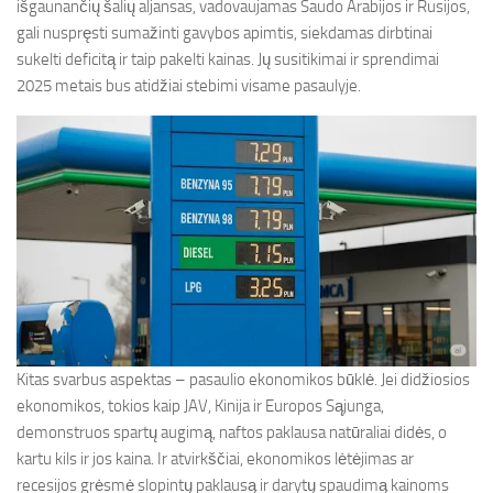
išgaunančių šalių aljansas, vadovaujamas Saudo Arabijos ir Rusijos,
gali nuspręsti sumažinti gavybos apimtis, siekdamas dirbtinai
sukelti deficitą ir taip pakelti kainas. Jų susitikimai ir sprendimai
2025 metais bus atidžiai stebimi visame pasaulyje.
Kitas svarbus aspektas – pasaulio ekonomikos būklė. Jei didžiosios
ekonomikos, tokios kaip JAV, Kinija ir Europos Sąjunga,
demonstruos spartų augimą, naftos paklausa natūraliai didės, o
kartu kils ir jos kaina. Ir atvirkščiai, ekonomikos lėtėjimas ar
recesijos grėsmė slopintų paklausą ir darytų spaudimą kainoms