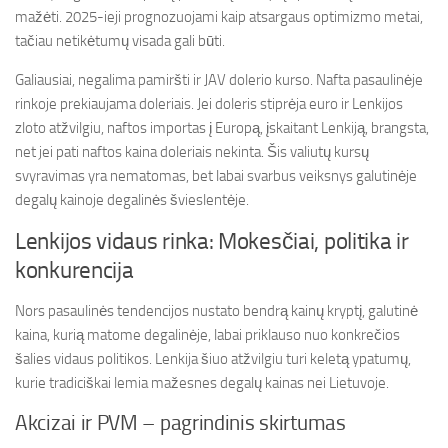
mažėti. 2025-ieji prognozuojami kaip atsargaus optimizmo metai,
tačiau netikėtumų visada gali būti.
Galiausiai, negalima pamiršti ir JAV dolerio kurso. Nafta pasaulinėje
rinkoje prekiaujama doleriais. Jei doleris stiprėja euro ir Lenkijos
zloto atžvilgiu, naftos importas į Europą, įskaitant Lenkiją, brangsta,
net jei pati naftos kaina doleriais nekinta. Šis valiutų kursų
svyravimas yra nematomas, bet labai svarbus veiksnys galutinėje
degalų kainoje degalinės švieslentėje.
Lenkijos vidaus rinka: Mokesčiai, politika ir
konkurencija
Nors pasaulinės tendencijos nustato bendrą kainų kryptį, galutinė
kaina, kurią matome degalinėje, labai priklauso nuo konkrečios
šalies vidaus politikos. Lenkija šiuo atžvilgiu turi keletą ypatumų,
kurie tradiciškai lemia mažesnes degalų kainas nei Lietuvoje.
Akcizai ir PVM – pagrindinis skirtumas