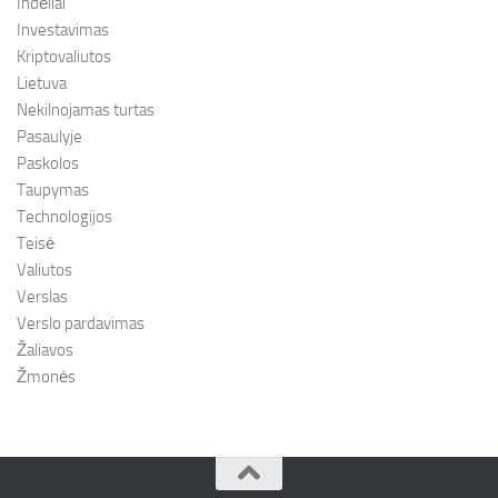
Indėliai
Investavimas
Kriptovaliutos
Lietuva
Nekilnojamas turtas
Pasaulyje
Paskolos
Taupymas
Technologijos
Teisė
Valiutos
Verslas
Verslo pardavimas
Žaliavos
Žmonės