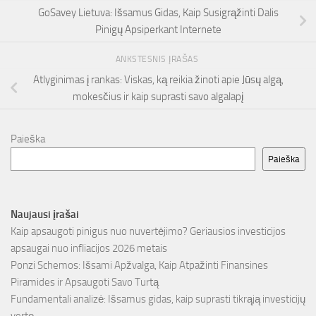
GoSavey Lietuva: Išsamus Gidas, Kaip Susigrąžinti Dalis
Pinigų Apsiperkant Internete
ANKSTESNIS ĮRAŠAS
Atlyginimas į rankas: Viskas, ką reikia žinoti apie Jūsų algą,
mokesčius ir kaip suprasti savo algalapį
Paieška
Paieška
Naujausi įrašai
Kaip apsaugoti pinigus nuo nuvertėjimo? Geriausios investicijos
apsaugai nuo infliacijos 2026 metais
Ponzi Schemos: Išsami Apžvalga, Kaip Atpažinti Finansines
Piramides ir Apsaugoti Savo Turtą
Fundamentali analizė: Išsamus gidas, kaip suprasti tikrąją investicijų