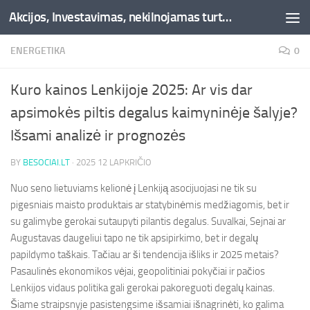
Akcijos, Investavimas, nekilnojamas turtas, kriptovaliutos - Besociai.lt
Skip to content
ENERGETIKA
0
Kuro kainos Lenkijoje 2025: Ar vis dar
apsimokės piltis degalus kaimyninėje šalyje?
Išsami analizė ir prognozės
BY
BESOCIAI.LT
·
2025 12 LAPKRIČIO
Nuo seno lietuviams kelionė į Lenkiją asocijuojasi ne tik su
pigesniais maisto produktais ar statybinėmis medžiagomis, bet ir
su galimybe gerokai sutaupyti pilantis degalus. Suvalkai, Sejnai ar
Augustavas daugeliui tapo ne tik apsipirkimo, bet ir degalų
papildymo taškais. Tačiau ar ši tendencija išliks ir 2025 metais?
Pasaulinės ekonomikos vėjai, geopolitiniai pokyčiai ir pačios
Lenkijos vidaus politika gali gerokai pakoreguoti degalų kainas.
Šiame straipsnyje pasistengsime išsamiai išnagrinėti, ko galima