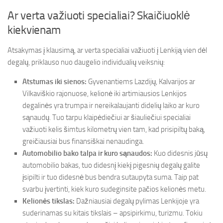
Ar verta važiuoti specialiai? Skaičiuoklė
kiekvienam
Atsakymas į klausimą, ar verta specialiai važiuoti į Lenkiją vien dėl
degalų, priklauso nuo daugelio individualių veiksnių:
Atstumas iki sienos:
Gyvenantiems Lazdijų, Kalvarijos ar
Vilkaviškio rajonuose, kelionė iki artimiausios Lenkijos
degalinės yra trumpa ir nereikalaujanti didelių laiko ar kuro
sąnaudų. Tuo tarpu klaipėdiečiui ar šiauliečiui specialiai
važiuoti kelis šimtus kilometrų vien tam, kad prisipiltų baką,
greičiausiai bus finansiškai nenaudinga.
Automobilio bako talpa ir kuro sąnaudos:
Kuo didesnis jūsų
automobilio bakas, tuo didesnį kiekį pigesnių degalų galite
įsipilti ir tuo didesnė bus bendra sutaupyta suma. Taip pat
svarbu įvertinti, kiek kuro sudeginsite pačios kelionės metu.
Kelionės tikslas:
Dažniausiai degalų pylimas Lenkijoje yra
suderinamas su kitais tikslais – apsipirkimu, turizmu. Tokiu