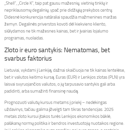
„Shell“, „Circle K“, taip pat gausu mažesnių, vietinių tinklų ir
nepriklausomų degalinių, ypač prie didžiųjų prekybos centrų.
Didesnė konkurencija natūraliai spaudžia mažmenines maržas
žemyn. Degalinės priverstos kovoti dėl kiekvieno kliento,
siūlydamos ne tik mažesnes kainas, bet ir įvairias lojalumo
programas, nuolaidas.
Zloto ir euro santykis: Nematomas, bet
svarbus faktorius
Lietuviai, vykdami į Lenkiją, dažnai skaičiuoja ne tik kainas lentelėse,
bet ir valiutos keitimo kursą. Euras (EUR) ir Lenkijos zlotas (PLN) yra
laisvai svyruojančios valiutos, o jų tarpusavio santykis gali arba
padidinti, arba sumažinti finansinę naudą.
Prognozuoti valiutų kursus metams į priekį – nedėkingas
uždavinys, tačiau galima įžvelgti tam tikras tendencijas. 2025
metais zloto kursui įtakos turės Lenkijos ekonomikos būklė,
palūkanų normų politika ir bendros investuotojų nuotaikos regione.