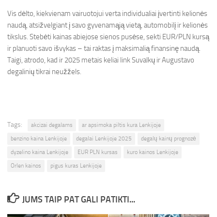
Vis dėlto, kiekvienam vairuotojui verta individualiai įvertinti kelionės
naudą, atsižvelgiant į savo gyvenamąją vietą, automobilį ir kelionės
tikslus. Stebėti kainas abiejose sienos pusėse, sekti EUR/PLN kursą
ir planuoti savo išvykas – tai raktas į maksimalią finansinę naudą.
Taigi, atrodo, kad ir 2025 metais keliai link Suvalkų ir Augustavo
degalinių tikrai neužžels.
Tags:
akcizai degalams
ar apsimoka piltis kura Lenkijoje
benzino kaina Lenkijoje
degalai Lenkijoje 2025
degalų kainų prognozė
dyzelino kaina Lenkijoje
EUR PLN kursas
kuro kainos Lenkijoje
Orlen kainos
pigus kuras Lenkijoje
JUMS TAIP PAT GALI PATIKTI...