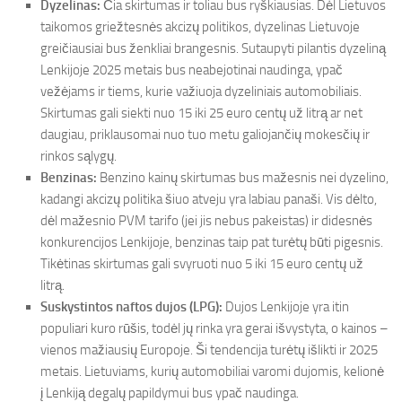
Dyzelinas:
Čia skirtumas ir toliau bus ryškiausias. Dėl Lietuvos
taikomos griežtesnės akcizų politikos, dyzelinas Lietuvoje
greičiausiai bus ženkliai brangesnis. Sutaupyti pilantis dyzeliną
Lenkijoje 2025 metais bus neabejotinai naudinga, ypač
vežėjams ir tiems, kurie važiuoja dyzeliniais automobiliais.
Skirtumas gali siekti nuo 15 iki 25 euro centų už litrą ar net
daugiau, priklausomai nuo tuo metu galiojančių mokesčių ir
rinkos sąlygų.
Benzinas:
Benzino kainų skirtumas bus mažesnis nei dyzelino,
kadangi akcizų politika šiuo atveju yra labiau panaši. Vis dėlto,
dėl mažesnio PVM tarifo (jei jis nebus pakeistas) ir didesnės
konkurencijos Lenkijoje, benzinas taip pat turėtų būti pigesnis.
Tikėtinas skirtumas gali svyruoti nuo 5 iki 15 euro centų už
litrą.
Suskystintos naftos dujos (LPG):
Dujos Lenkijoje yra itin
populiari kuro rūšis, todėl jų rinka yra gerai išvystyta, o kainos –
vienos mažiausių Europoje. Ši tendencija turėtų išlikti ir 2025
metais. Lietuviams, kurių automobiliai varomi dujomis, kelionė
į Lenkiją degalų papildymui bus ypač naudinga.