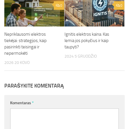
0
0
Nepriklausomi elektros
Ignitis elektros kaina: Kas
tiekėjai: strategijos, kaip
lemia jos pokyčius ir kaip
pasirinkti teisingai ir
taupyti?
nepermokėti
2024 5 GRUODŽIO
2026 20 KOVO
PARAŠYKITE KOMENTARĄ
Komentaras
*