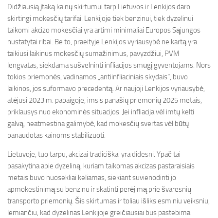
Didžiausią įtaką kainų skirtumui tarp Lietuvos ir Lenkijos daro
skirtingi mokesčių tarifai. Lenkijoje tiek benzinui, tiek dyzelinui
taikomi akcizo mokesčiai yra artimi minimaliai Europos Sąjungos
nustatytai ribai. Be to, praeityje Lenkijos vyriausybė ne kartą yra
taikiusi laikinus mokesčių sumažinimus, pavyzdžiui, PVM
lengvatas, siekdama sušvelninti infliacijos smūgį gyventojams. Nors
tokios priemonės, vadinamos „antiinfliaciniais skydais“, buvo
laikinos, jos suformavo precedentą. Ar naujoji Lenkijos vyriausybė,
atėjusi 2023 m. pabaigoje, imsis panašių priemonių 2025 metais,
priklausys nuo ekonominės situacijos. Jei infliacija vėl imtų kelti
galvą, neatmestina galimybė, kad mokesčių svertas vėl būtų
panaudotas kainoms stabilizuoti.
Lietuvoje, tuo tarpu, akcizai tradiciškai yra didesni. Ypač tai
pasakytina apie dyzeliną, kuriam taikomas akcizas pastaraisiais
metais buvo nuosekliai keliamas, siekiant suvienodinti jo
apmokestinimą su benzinu ir skatinti perėjimą prie švaresnių
transporto priemonių. Šis skirtumas ir toliau išliks esminiu veiksniu,
lemiančiu, kad dyzelinas Lenkijoje greičiausiai bus pastebimai