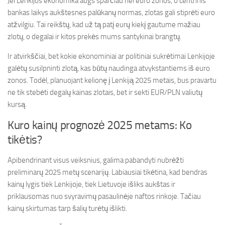
Jei Lenkijos ekonomika augs sparčiau nei euro zonos, o centrinis
bankas laikys aukštesnes palūkanų normas, zlotas gali stiprėti euro
atžvilgiu. Tai reikštų, kad už tą patį eurų kiekį gautume mažiau
zlotų, o degalai ir kitos prekės mums santykinai brangtų.
Ir atvirkščiai, bet kokie ekonominiai ar politiniai sukrėtimai Lenkijoje
galėtų susilpninti zlotą, kas būtų naudinga atvykstantiems iš euro
zonos. Todėl, planuojant kelionę į Lenkiją 2025 metais, bus pravartu
ne tik stebėti degalų kainas zlotais, bet ir sekti EUR/PLN valiutų
kursą.
Kuro kainų prognozė 2025 metams: Ko
tikėtis?
Apibendrinant visus veiksnius, galima pabandyti nubrėžti
preliminarų 2025 metų scenarijų. Labiausiai tikėtina, kad bendras
kainų lygis tiek Lenkijoje, tiek Lietuvoje išliks aukštas ir
priklausomas nuo svyravimų pasaulinėje naftos rinkoje. Tačiau
kainų skirtumas tarp šalių turėtų išlikti.