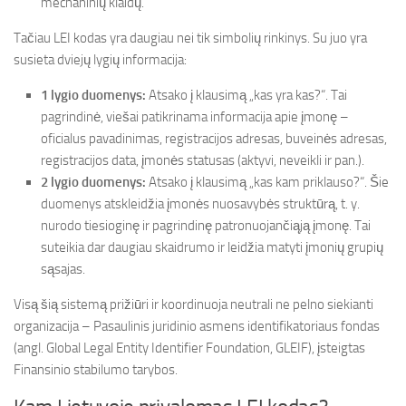
mechaninių klaidų.
Tačiau LEI kodas yra daugiau nei tik simbolių rinkinys. Su juo yra
susieta dviejų lygių informacija:
1 lygio duomenys:
Atsako į klausimą „kas yra kas?“. Tai
pagrindinė, viešai patikrinama informacija apie įmonę –
oficialus pavadinimas, registracijos adresas, buveinės adresas,
registracijos data, įmonės statusas (aktyvi, neveikli ir pan.).
2 lygio duomenys:
Atsako į klausimą „kas kam priklauso?“. Šie
duomenys atskleidžia įmonės nuosavybės struktūrą, t. y.
nurodo tiesioginę ir pagrindinę patronuojančiąją įmonę. Tai
suteikia dar daugiau skaidrumo ir leidžia matyti įmonių grupių
sąsajas.
Visą šią sistemą prižiūri ir koordinuoja neutrali ne pelno siekianti
organizacija – Pasaulinis juridinio asmens identifikatoriaus fondas
(angl. Global Legal Entity Identifier Foundation, GLEIF), įsteigtas
Finansinio stabilumo tarybos.