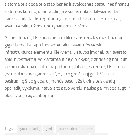
sistema prisideda prie stabilesnės ir sveikesnės pasaulinės finansų
sistemos kūrimo, o tai naudinga visiems rinkos dalyviams. Tai
įrankis, padedantis reguliuotojams stebėti sistemines rizikas ir,
esant reikalui, užkirsti kelią naujoms krizėms.
Apibendrinant, LEI kodas nebėra tik nišinis reikalavimas finansų
gigantams. Tai tapo fundamentaliu pasaulinės verslo
infrastruktūros elementu. Kiekvienai Lietuvos įmonei, kuri svarsto
apie investavimą, veikia tarptautinėje prekyboje ar tiesiog nori būti
laikoma skaidria ir patikima partnere globalioje arenoje, LEI kodas
yra ne klausimas „ar reikia?“, o „kaip greičiau jį gauti?“. Laiku
pasirūpinę šiuo globaliu įmonės pasu, užsitikrinsite sklandų
operacijų vykdymą ir atversite savo verslui naujas galimybes augti ir
plėstis be jokių apribojimų.
Tags:
gauti lei kodą
gleif
įmonės identifikatorius