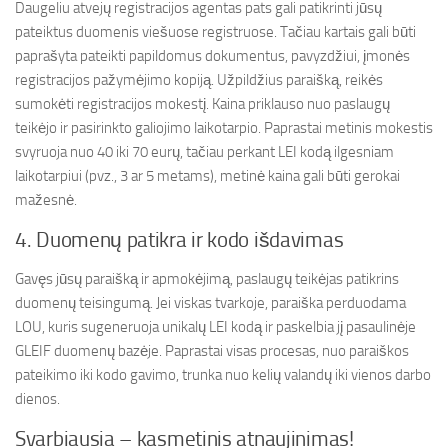
Daugeliu atvejų registracijos agentas pats gali patikrinti jūsų
pateiktus duomenis viešuose registruose. Tačiau kartais gali būti
paprašyta pateikti papildomus dokumentus, pavyzdžiui, įmonės
registracijos pažymėjimo kopiją. Užpildžius paraišką, reikės
sumokėti registracijos mokestį. Kaina priklauso nuo paslaugų
teikėjo ir pasirinkto galiojimo laikotarpio. Paprastai metinis mokestis
svyruoja nuo 40 iki 70 eurų, tačiau perkant LEI kodą ilgesniam
laikotarpiui (pvz., 3 ar 5 metams), metinė kaina gali būti gerokai
mažesnė.
4. Duomenų patikra ir kodo išdavimas
Gavęs jūsų paraišką ir apmokėjimą, paslaugų teikėjas patikrins
duomenų teisingumą. Jei viskas tvarkoje, paraiška perduodama
LOU, kuris sugeneruoja unikalų LEI kodą ir paskelbia jį pasaulinėje
GLEIF duomenų bazėje. Paprastai visas procesas, nuo paraiškos
pateikimo iki kodo gavimo, trunka nuo kelių valandų iki vienos darbo
dienos.
Svarbiausia – kasmetinis atnaujinimas!