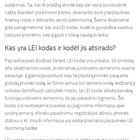
sukūrimas. Tai, kas iš pradžių atrodė kaip dar viena biurokratinė
našta, šiandien yra esminis įrankis, atveriantis duris į tarptautines
finansų rinkas ir didinantis verslo patikimumą. Šiame išsamiame
gide panagrinėsime, kas yra LEI kodas, kodėl jis gyvybiškai svarbus
Lietuvos įmonėms, kaip jį gauti ir kokią naudą jis teikia.
Kas yra LEI kodas ir kodėl jis atsirado?
Paprasčiausiais žodžiais tariant, LEI kodas yra unikalus, 20 simbolių
alfa-skaitmeninis kodas, priskiriamas juridiniams asmenims visame
pasaulyje. Jį galima įsivaizduoti kaip tarptautinį įmonės pasą arba
globalų įmonės kodą. Jei fizinis asmuo turi asmens kodą, leidžiantį jį
unikaliai identifikuoti valstybės mastu, tai LEI kodas atlieka panašią
funkciją juridiniams asmenims, tik jau pasauliniu lygmeniu. Šis
kodas yra neatsiejamai susietas su pagrindine informacija apie
juridinį asmenį: oficialiu pavadinimu, registracijos adresu, įmonės
statusu ir kt. Visa ši informacija yra viešai prieinama pasaulinėje LEI
duomenų bazėje.