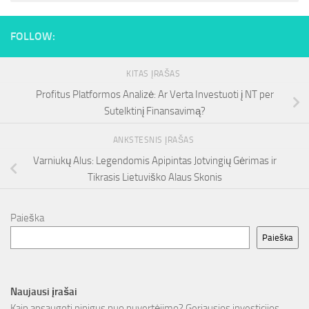
FOLLOW:
KITAS ĮRAŠAS
Profitus Platformos Analizė: Ar Verta Investuoti į NT per
Sutelktinį Finansavimą?
ANKSTESNIS ĮRAŠAS
Varniukų Alus: Legendomis Apipintas Jotvingių Gėrimas ir
Tikrasis Lietuviško Alaus Skonis
Paieška
Paieška
Naujausi įrašai
Kaip apsaugoti pinigus nuo nuvertėjimo? Geriausios investicijos