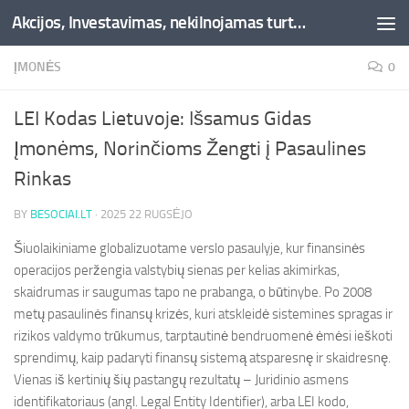
Akcijos, Investavimas, nekilnojamas turtas, kriptovaliutos - Besociai.lt
Skip to content
ĮMONĖS
0
LEI Kodas Lietuvoje: Išsamus Gidas
Įmonėms, Norinčioms Žengti į Pasaulines
Rinkas
BY
BESOCIAI.LT
·
2025 22 RUGSĖJO
Šiuolaikiniame globalizuotame verslo pasaulyje, kur finansinės
operacijos peržengia valstybių sienas per kelias akimirkas,
skaidrumas ir saugumas tapo ne prabanga, o būtinybe. Po 2008
metų pasaulinės finansų krizės, kuri atskleidė sistemines spragas ir
rizikos valdymo trūkumus, tarptautinė bendruomenė ėmėsi ieškoti
sprendimų, kaip padaryti finansų sistemą atsparesnę ir skaidresnę.
Vienas iš kertinių šių pastangų rezultatų – Juridinio asmens
identifikatoriaus (angl. Legal Entity Identifier), arba LEI kodo,