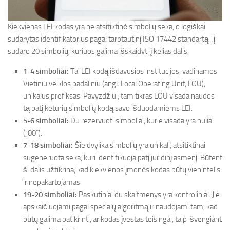
Kiekvienas LEI kodas yra ne atsitiktinė simbolių seka, o logiškai
sudarytas identifikatorius pagal tarptautinį ISO 17442 standartą. Jį
sudaro 20 simbolių, kuriuos galima išskaidyti į kelias dalis:
1-4 simboliai:
Tai LEI kodą išdavusios institucijos, vadinamos
Vietiniu veiklos padaliniu (angl. Local Operating Unit, LOU),
unikalus prefiksas. Pavyzdžiui, tam tikras LOU visada naudos
tą patį keturių simbolių kodą savo išduodamiems LEI.
5-6 simboliai:
Du rezervuoti simboliai, kurie visada yra nuliai
(„00“).
7-18 simboliai:
Šie dvylika simbolių yra unikali, atsitiktinai
sugeneruota seka, kuri identifikuoja patį juridinį asmenį. Būtent
ši dalis užtikrina, kad kiekvienos įmonės kodas būtų vienintelis
ir nepakartojamas.
19-20 simboliai:
Paskutiniai du skaitmenys yra kontroliniai. Jie
apskaičiuojami pagal specialų algoritmą ir naudojami tam, kad
būtų galima patikrinti, ar kodas įvestas teisingai, taip išvengiant