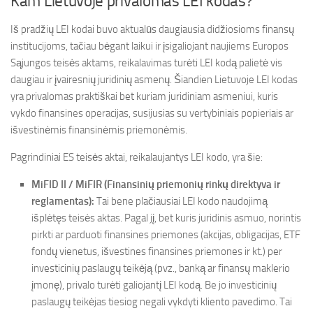
Kam Lietuvoje privalomas LEI kodas?
Iš pradžių LEI kodai buvo aktualūs daugiausia didžiosioms finansų
institucijoms, tačiau bėgant laikui ir įsigaliojant naujiems Europos
Sąjungos teisės aktams, reikalavimas turėti LEI kodą palietė vis
daugiau ir įvairesnių juridinių asmenų. Šiandien Lietuvoje LEI kodas
yra privalomas praktiškai bet kuriam juridiniam asmeniui, kuris
vykdo finansines operacijas, susijusias su vertybiniais popieriais ar
išvestinėmis finansinėmis priemonėmis.
Pagrindiniai ES teisės aktai, reikalaujantys LEI kodo, yra šie:
MiFID II / MiFIR (Finansinių priemonių rinkų direktyva ir
reglamentas):
Tai bene plačiausiai LEI kodo naudojimą
išplėtęs teisės aktas. Pagal jį, bet kuris juridinis asmuo, norintis
pirkti ar parduoti finansines priemones (akcijas, obligacijas, ETF
fondų vienetus, išvestines finansines priemones ir kt.) per
investicinių paslaugų teikėją (pvz., banką ar finansų maklerio
įmonę), privalo turėti galiojantį LEI kodą. Be jo investicinių
paslaugų teikėjas tiesiog negali vykdyti kliento pavedimo. Tai