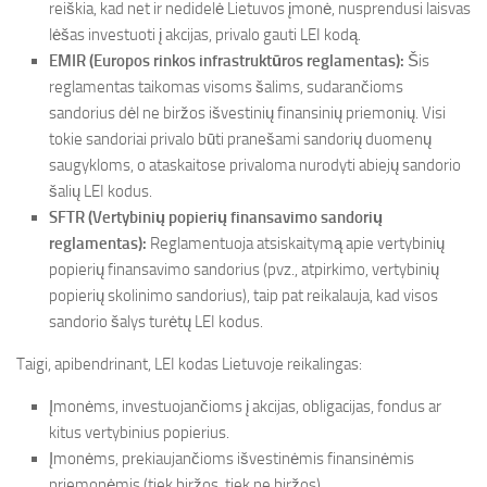
reiškia, kad net ir nedidelė Lietuvos įmonė, nusprendusi laisvas
lėšas investuoti į akcijas, privalo gauti LEI kodą.
EMIR (Europos rinkos infrastruktūros reglamentas):
Šis
reglamentas taikomas visoms šalims, sudarančioms
sandorius dėl ne biržos išvestinių finansinių priemonių. Visi
tokie sandoriai privalo būti pranešami sandorių duomenų
saugykloms, o ataskaitose privaloma nurodyti abiejų sandorio
šalių LEI kodus.
SFTR (Vertybinių popierių finansavimo sandorių
reglamentas):
Reglamentuoja atsiskaitymą apie vertybinių
popierių finansavimo sandorius (pvz., atpirkimo, vertybinių
popierių skolinimo sandorius), taip pat reikalauja, kad visos
sandorio šalys turėtų LEI kodus.
Taigi, apibendrinant, LEI kodas Lietuvoje reikalingas:
Įmonėms, investuojančioms į akcijas, obligacijas, fondus ar
kitus vertybinius popierius.
Įmonėms, prekiaujančioms išvestinėmis finansinėmis
priemonėmis (tiek biržos, tiek ne biržos).