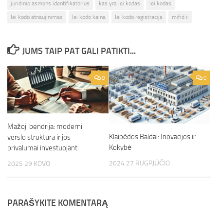
juridinio asmens identifikatorius
kas yra lei kodas
lei kodas
lei kodo atnaujinimas
lei kodo kaina
lei kodo registracija
mifid ii
JUMS TAIP PAT GALI PATIKTI...
0
0
Mažoji bendrija: moderni
Klaipėdos Baldai: Inovacijos ir
verslo struktūra ir jos
Kokybė
privalumai investuojant
2024 27 RUGPJŪČIO
2025 29 KOVO
PARAŠYKITE KOMENTARĄ