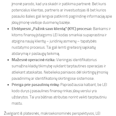
įmonė parodo, kad yra skaidri ir patikima partnerė. Bet kuris
potencialus klientas, partneris ar investuotojas iš bet kurios
pasaulio šalies gali lengvai patikrinti pagrindinę informaciją apie
jūsų įmonę viešoje duomenų bazėje.
Efektyvesni „Pažink savo klientą“ (KYC) procesai:
Bankams ir
kitoms finansų įstaigoms LEI kodas smarkiai supaprastina ir
atpigina naujų klientų – juridinių asmenų – tapatybės
nustatymo procesus. Tai gali lemti greitesnį sąskaitų
atidarymą ir paslaugų teikimą.
Mažesnė operacinė rizika:
Vieningas identifikatorius
sumažina klaidų tikimybę vykdant tarptautines operacijas ir
atliekant ataskaitas. Nebelieka painiavos dėl skirtingų įmonių
pavadinimų ar identifikatorių skirtingose sistemose.
Prieiga prie pasaulinių rinkų:
Paprasčiausiai kalbant, be LEI
kodo durys į pasaulines finansų rinkas jūsų verslui yra
uždarytos. Tai yra būtinas atributas norint veikti tarptautiniu
mastu.
Žvelgiant iš platesnės, makroekonominės perspektyvos, LEI