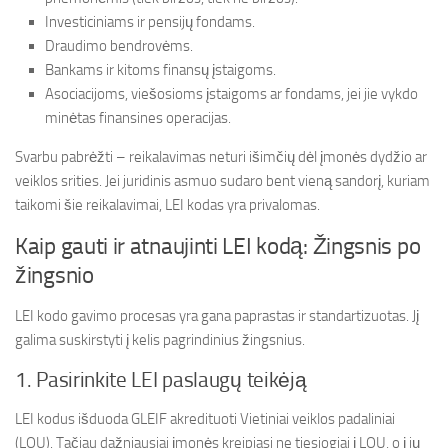
Investiciniams ir pensijų fondams.
Draudimo bendrovėms.
Bankams ir kitoms finansų įstaigoms.
Asociacijoms, viešosioms įstaigoms ar fondams, jei jie vykdo
minėtas finansines operacijas.
Svarbu pabrėžti – reikalavimas neturi išimčių dėl įmonės dydžio ar
veiklos srities. Jei juridinis asmuo sudaro bent vieną sandorį, kuriam
taikomi šie reikalavimai, LEI kodas yra privalomas.
Kaip gauti ir atnaujinti LEI kodą: Žingsnis po
žingsnio
LEI kodo gavimo procesas yra gana paprastas ir standartizuotas. Jį
galima suskirstyti į kelis pagrindinius žingsnius.
1. Pasirinkite LEI paslaugų teikėją
LEI kodus išduoda GLEIF akredituoti Vietiniai veiklos padaliniai
(LOU). Tačiau dažniausiai įmonės kreipiasi ne tiesiogiai į LOU, o į jų