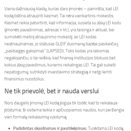
Viena dažniausių klaidų, kurias daro įmonės – pamiršta, kad LEI
kodą būtina atnaujinti kasmet. Tai nėra vienkartinis mokestis.
Kasmet reikia patvirtinti, kad informacija, susieta su jūsų LEI kodu
(įmonės pavadinimas, adresas ir kt.), yra teisinga ir aktuali, bei
sumokėti metinį atnaujinimo mokestį. Jei LEI kodas
neatnaujinamas, jo statusas GLEIF duomenų bazėje pasikeičia į
„pasibaigęs galiojimas“ (LAPSED). Toks kodas yra laikomas
negaliojančiu, o tai reiškia, kad finansų institucijos blokuos bet
kokius jūsų pavedimus, kuriems reikalingas LEI. Tai gali sukelti
nepatogumų, sutrikdyti investavimo strategiją ir netgi lemti
finansinius nuostolius.
Ne tik prievolė, bet ir nauda verslui
Nors daugelis įmonių LEI kodą įsigyja tik todėl, kad to reikalauja
įstatymai, ši sistema teikia ir apčiuopiamos naudos, kuri peržengia
vien formalų reikalavimų vykdymą.
Padidintas skaidrumas ir pasitikėjimas:
Turėdama LEI kodą,