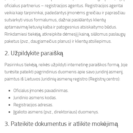
oficialius partnerius – registracijos agentus. Registracijos agentai
veikia kaip tarpininkai, padedantys įmonėms greičiau ir paprasčiau
sutvarkyti visus formalumus, dažnai pasiūlantys klientų
aptarnavimą lietuvių kalba ir patogesnius atsiskaitymo būdus.
Rinkdamiesi tiekėją, atkreipkite dėmesį į kainą, siūlomus paslaugų
paketus (pvz., daugiamečius planus) ir klientų atsiliepimus.
2. Užpildykite paraišką
Pasirinkus tiekėją, reikės užpildyti internetinę paraiškos formą. Joje
turėsite pateikti pagrindinius duomenis apie savo juridinį asmenį,
paimtus iš Lietuvos Juridinių asmenų registro (Registrų centro):
Oficialus įmonės pavadinimas.
Juridinio asmens kodas.
Registracijos adresas.
Įgalioto asmens (pvz., direktoriaus) duomenys.
3. Pateikite dokumentus ir atlikite mokėjimą