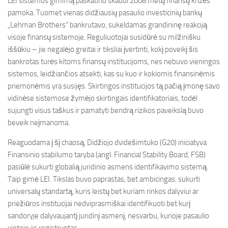
LEI sistemos gimimą paskatino skaudi 2008 metų finansų krizės
pamoka. Tuomet vienas didžiausių pasaulio investicinių bankų
„Lehman Brothers“ bankrutavo, sukeldamas grandininę reakciją
visoje finansų sistemoje. Reguliuotojai susidūrė su milžinišku
iššūkiu – jie negalėjo greitai ir tiksliai įvertinti, kokį poveikį šis
bankrotas turės kitoms finansų institucijoms, nes nebuvo vieningos
sistemos, leidžiančios atsekti, kas su kuo ir kokiomis finansinėmis
priemonėmis yra susijęs. Skirtingos institucijos tą pačią įmonę savo
vidinėse sistemose žymėjo skirtingais identifikatoriais, todėl
sujungti visus taškus ir pamatyti bendrą rizikos paveikslą buvo
beveik neįmanoma.
Reaguodama į šį chaosą, Didžiojo dvidešimtuko (G20) iniciatyva
Finansinio stabilumo taryba (angl. Financial Stability Board, FSB)
pasiūlė sukurti globalią juridinio asmens identifikavimo sistemą.
Taip gimė LEI. Tikslas buvo paprastas, bet ambicingas: sukurti
universalų standartą, kuris leistų bet kuriam rinkos dalyviui ar
priežiūros institucijai nedviprasmiškai identifikuoti bet kurį
sandoryje dalyvaujantį juridinį asmenį, nesvarbu, kurioje pasaulio