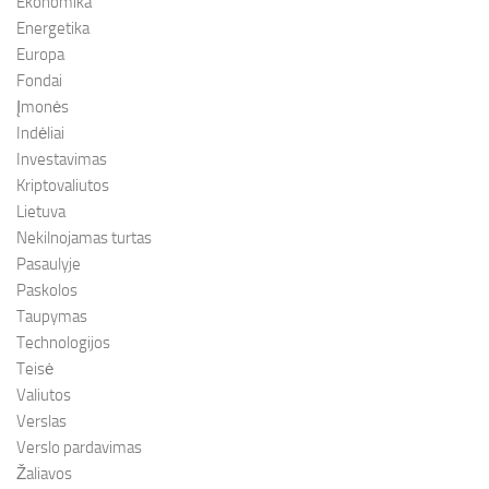
Ekonomika
Energetika
Europa
Fondai
Įmonės
Indėliai
Investavimas
Kriptovaliutos
Lietuva
Nekilnojamas turtas
Pasaulyje
Paskolos
Taupymas
Technologijos
Teisė
Valiutos
Verslas
Verslo pardavimas
Žaliavos