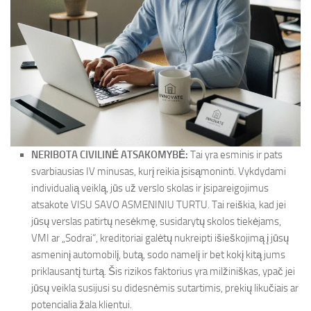
NERIBOTA CIVILINĖ ATSAKOMYBĖ:
Tai yra esminis ir pats
svarbiausias IV minusas, kurį reikia įsisąmoninti. Vykdydami
individualią veiklą, jūs už verslo skolas ir įsipareigojimus
atsakote VISU SAVO ASMENINIU TURTU. Tai reiškia, kad jei
jūsų verslas patirtų nesėkmę, susidarytų skolos tiekėjams,
VMI ar „Sodrai“, kreditoriai galėtų nukreipti išieškojimą į jūsų
asmeninį automobilį, butą, sodo namelį ir bet kokį kitą jums
priklausantį turtą. Šis rizikos faktorius yra milžiniškas, ypač jei
jūsų veikla susijusi su didesnėmis sutartimis, prekių likučiais ar
potencialia žala klientui.