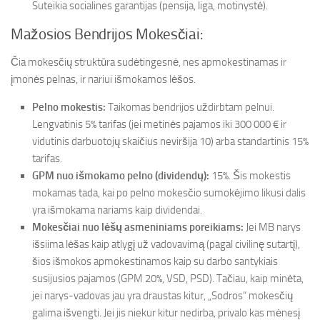
Suteikia socialines garantijas (pensija, liga, motinystė).
Mažosios Bendrijos Mokesčiai:
Čia mokesčių struktūra sudėtingesnė, nes apmokestinamas ir
įmonės pelnas, ir nariui išmokamos lėšos.
Pelno mokestis:
Taikomas bendrijos uždirbtam pelnui.
Lengvatinis 5% tarifas (jei metinės pajamos iki 300 000 € ir
vidutinis darbuotojų skaičius neviršija 10) arba standartinis 15%
tarifas.
GPM nuo išmokamo pelno (dividendų):
15%. Šis mokestis
mokamas tada, kai po pelno mokesčio sumokėjimo likusi dalis
yra išmokama nariams kaip dividendai.
Mokesčiai nuo lėšų asmeniniams poreikiams:
Jei MB narys
išsiima lėšas kaip atlygį už vadovavimą (pagal civilinę sutartį),
šios išmokos apmokestinamos kaip su darbo santykiais
susijusios pajamos (GPM 20%, VSD, PSD). Tačiau, kaip minėta,
jei narys-vadovas jau yra draustas kitur, „Sodros“ mokesčių
galima išvengti. Jei jis niekur kitur nedirba, privalo kas mėnesį