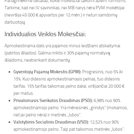
Panagrinėkime detaliau, kokie mokesčiai taikomi abiem formoms.
Tarkime, kad nei IV savininkas, nei MB narys nėra PVM mokėtojai
(neviršija 45 000 € apyvartos per 12 mėn.) ir neturi samdomų
darbuotojų.
Individualios Veiklos Mokesčiai:
Apmokestinama dalis yra pajamos minus leidžiami atskaitymai
(patirtos išlaidos). Galima rinktis ir 30% pajamų normatyvą
išlaidoms, neatrenkant dokumentų.
Gyventojų Pajamų Mokestis (GPM):
Progresinis, nuo 5% iki
15%. Kuo didesnis apmokestinamasis pelnas, tuo didesnis
tarifas. 15% tarifas taikomas pelno daliai, viršijančiai 20 000 €
per metus.
Privalomasis Sveikatos Draudimas (PSD):
6,98% nuo 90%
apmokestinamojo pelno. Yra mėnesinės „grindys“ (mokamos,
net jei pelno nėra) ir metinės „lubos“.
Valstybinis Socialinis Draudimas (VSD):
12,52% nuo 90%
apmokestinamojo pelno. Taip pat taikomos metinės „lubos“.