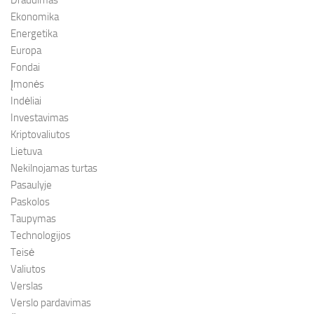
Draudimas
Ekonomika
Energetika
Europa
Fondai
Įmonės
Indėliai
Investavimas
Kriptovaliutos
Lietuva
Nekilnojamas turtas
Pasaulyje
Paskolos
Taupymas
Technologijos
Teisė
Valiutos
Verslas
Verslo pardavimas