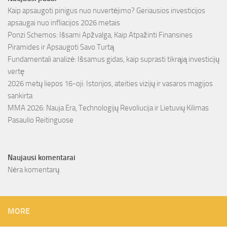
Kaip apsaugoti pinigus nuo nuvertėjimo? Geriausios investicijos
apsaugai nuo infliacijos 2026 metais
Ponzi Schemos: Išsami Apžvalga, Kaip Atpažinti Finansines
Piramides ir Apsaugoti Savo Turtą
Fundamentali analizė: Išsamus gidas, kaip suprasti tikrąją investicijų
vertę
2026 metų liepos 16-oji: Istorijos, ateities vizijų ir vasaros magijos
sankirta
MMA 2026: Nauja Era, Technologijų Revoliucija ir Lietuvių Kilimas
Pasaulio Reitinguose
Naujausi komentarai
Nėra komentarų.
MORE