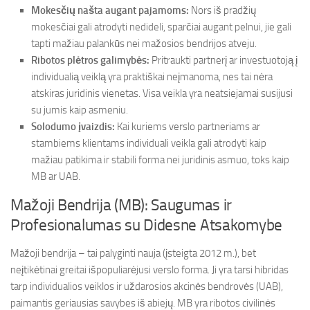
Mokesčių našta augant pajamoms:
Nors iš pradžių
mokesčiai gali atrodyti nedideli, sparčiai augant pelnui, jie gali
tapti mažiau palankūs nei mažosios bendrijos atveju.
Ribotos plėtros galimybės:
Pritraukti partnerį ar investuotoją į
individualią veiklą yra praktiškai neįmanoma, nes tai nėra
atskiras juridinis vienetas. Visa veikla yra neatsiejamai susijusi
su jumis kaip asmeniu.
Solodumo įvaizdis:
Kai kuriems verslo partneriams ar
stambiems klientams individuali veikla gali atrodyti kaip
mažiau patikima ir stabili forma nei juridinis asmuo, toks kaip
MB ar UAB.
Mažoji Bendrija (MB): Saugumas ir
Profesionalumas su Didesne Atsakomybe
Mažoji bendrija – tai palyginti nauja (įsteigta 2012 m.), bet
neįtikėtinai greitai išpopuliarėjusi verslo forma. Ji yra tarsi hibridas
tarp individualios veiklos ir uždarosios akcinės bendrovės (UAB),
paimantis geriausias savybes iš abiejų. MB yra ribotos civilinės