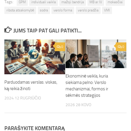
Tags:
GPM
individuali veikla
mažoji bendrija
MB ar IV
mokesčiai
ribota atsakomybė
sodra
verslo forma
verslo pradžia
VMI
JUMS TAIP PAT GALI PATIKTI...
0
0
Ekonominė veikla, kuria
Parduodamas verslas: viskas,
siekiama pelno: Verslo
ką reikia žinoti
mechanizmai, formos ir
sėkmės strategijos
2024 12 RUGPJŪČIO
2026 28 KOVO
PARAŠYKITE KOMENTARĄ