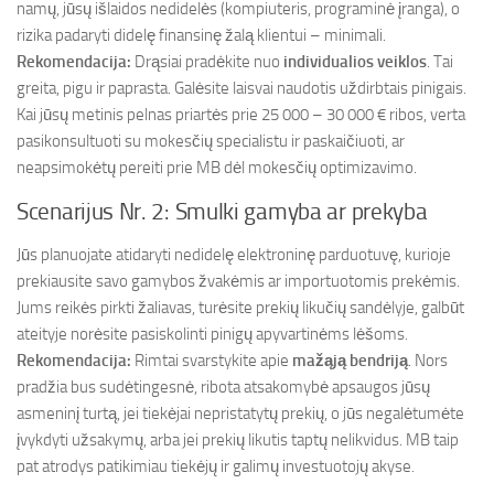
namų, jūsų išlaidos nedidelės (kompiuteris, programinė įranga), o
rizika padaryti didelę finansinę žalą klientui – minimali.
Rekomendacija:
Drąsiai pradėkite nuo
individualios veiklos
. Tai
greita, pigu ir paprasta. Galėsite laisvai naudotis uždirbtais pinigais.
Kai jūsų metinis pelnas priartės prie 25 000 – 30 000 € ribos, verta
pasikonsultuoti su mokesčių specialistu ir paskaičiuoti, ar
neapsimokėtų pereiti prie MB dėl mokesčių optimizavimo.
Scenarijus Nr. 2: Smulki gamyba ar prekyba
Jūs planuojate atidaryti nedidelę elektroninę parduotuvę, kurioje
prekiausite savo gamybos žvakėmis ar importuotomis prekėmis.
Jums reikės pirkti žaliavas, turėsite prekių likučių sandėlyje, galbūt
ateityje norėsite pasiskolinti pinigų apyvartinėms lėšoms.
Rekomendacija:
Rimtai svarstykite apie
mažąją bendriją
. Nors
pradžia bus sudėtingesnė, ribota atsakomybė apsaugos jūsų
asmeninį turtą, jei tiekėjai nepristatytų prekių, o jūs negalėtumėte
įvykdyti užsakymų, arba jei prekių likutis taptų nelikvidus. MB taip
pat atrodys patikimiau tiekėjų ir galimų investuotojų akyse.