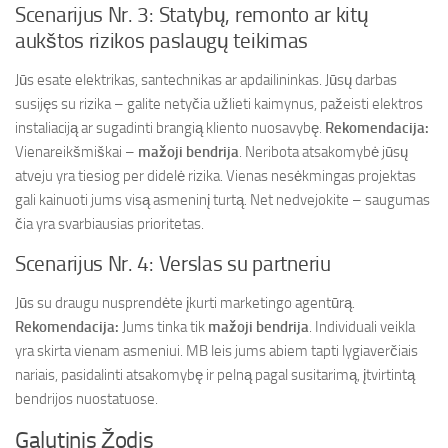
Scenarijus Nr. 3: Statybų, remonto ar kitų
aukštos rizikos paslaugų teikimas
Jūs esate elektrikas, santechnikas ar apdailininkas. Jūsų darbas
susijęs su rizika – galite netyčia užlieti kaimynus, pažeisti elektros
instaliaciją ar sugadinti brangią kliento nuosavybę.
Rekomendacija:
Vienareikšmiškai –
mažoji bendrija
. Neribota atsakomybė jūsų
atveju yra tiesiog per didelė rizika. Vienas nesėkmingas projektas
gali kainuoti jums visą asmeninį turtą. Net nedvejokite – saugumas
čia yra svarbiausias prioritetas.
Scenarijus Nr. 4: Verslas su partneriu
Jūs su draugu nusprendėte įkurti marketingo agentūrą.
Rekomendacija:
Jums tinka tik
mažoji bendrija
. Individuali veikla
yra skirta vienam asmeniui. MB leis jums abiem tapti lygiaverčiais
nariais, pasidalinti atsakomybę ir pelną pagal susitarimą, įtvirtintą
bendrijos nuostatuose.
Galutinis Žodis