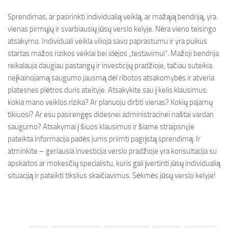
Sprendimas, ar pasirinkti individualią veiklą, ar mažąją bendriją, yra
vienas pirmųjų ir svarbiausių jūsų verslo kelyje. Nėra vieno teisingo
atsakymo. Individuali veikla vilioja savo paprastumu ir yra puikus
startas mažos rizikos veiklai bei idėjos „testavimui“. Mažoji bendrija
reikalauja daugiau pastangų ir investicijų pradžioje, tačiau suteikia
neįkainojamą saugumo jausmą dėl ribotos atsakomybės ir atveria
platesnes plėtros duris ateityje. Atsakykite sau į kelis klausimus:
kokia mano veiklos rizika? Ar planuoju dirbti vienas? Kokių pajamų
tikiuosi? Ar esu pasirengęs didesnei administracinei naštai vardan
saugumo? Atsakymai į šiuos klausimus ir šiame straipsnyje
pateikta informacija padės jums priimti pagrįstą sprendimą. Ir
atminkite – geriausia investicija verslo pradžioje yra konsultacija su
apskaitos ar mokesčių specialistu, kuris gali įvertinti jūsų individualią
situaciją ir pateikti tikslius skaičiavimus. Sėkmės jūsų verslo kelyje!