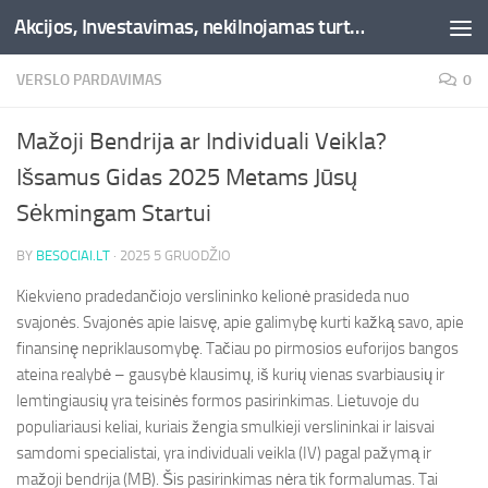
Akcijos, Investavimas, nekilnojamas turtas, kriptovaliutos - Besociai.lt
Skip to content
VERSLO PARDAVIMAS
0
Mažoji Bendrija ar Individuali Veikla?
Išsamus Gidas 2025 Metams Jūsų
Sėkmingam Startui
BY
BESOCIAI.LT
·
2025 5 GRUODŽIO
Kiekvieno pradedančiojo verslininko kelionė prasideda nuo
svajonės. Svajonės apie laisvę, apie galimybę kurti kažką savo, apie
finansinę nepriklausomybę. Tačiau po pirmosios euforijos bangos
ateina realybė – gausybė klausimų, iš kurių vienas svarbiausių ir
lemtingiausių yra teisinės formos pasirinkimas. Lietuvoje du
populiariausi keliai, kuriais žengia smulkieji verslininkai ir laisvai
samdomi specialistai, yra individuali veikla (IV) pagal pažymą ir
mažoji bendrija (MB). Šis pasirinkimas nėra tik formalumas. Tai