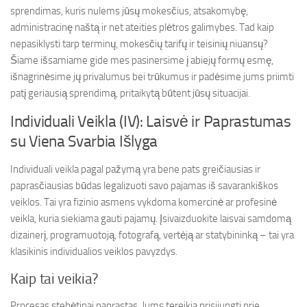
sprendimas, kuris nulems jūsų mokesčius, atsakomybę,
administracinę naštą ir net ateities plėtros galimybes. Tad kaip
nepasiklysti tarp terminų, mokesčių tarifų ir teisinių niuansų?
Šiame išsamiame gide mes pasinersime į abiejų formų esmę,
išnagrinėsime jų privalumus bei trūkumus ir padėsime jums priimti
patį geriausią sprendimą, pritaikytą būtent jūsų situacijai.
Individuali Veikla (IV): Laisvė ir Paprastumas
su Viena Svarbia Išlyga
Individuali veikla pagal pažymą yra bene pats greičiausias ir
paprasčiausias būdas legalizuoti savo pajamas iš savarankiškos
veiklos. Tai yra fizinio asmens vykdoma komercinė ar profesinė
veikla, kuria siekiama gauti pajamų. Įsivaizduokite laisvai samdomą
dizainerį, programuotoją, fotografą, vertėją ar statybininką – tai yra
klasikinis individualios veiklos pavyzdys.
Kaip tai veikia?
Procesas stebėtinai paprastas. Jums tereikia prisijungti prie