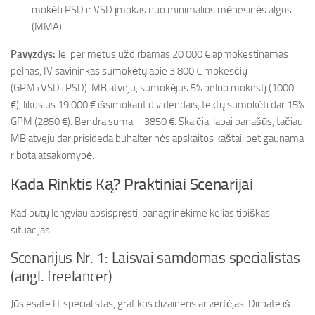
mokėti PSD ir VSD įmokas nuo minimalios mėnesinės algos
(MMA).
Pavyzdys:
Jei per metus uždirbamas 20 000 € apmokestinamas
pelnas, IV savininkas sumokėtų apie 3 800 € mokesčių
(GPM+VSD+PSD). MB atveju, sumokėjus 5% pelno mokestį (1000
€), likusius 19 000 € išsimokant dividendais, tektų sumokėti dar 15%
GPM (2850 €). Bendra suma – 3850 €. Skaičiai labai panašūs, tačiau
MB atveju dar prisideda buhalterinės apskaitos kaštai, bet gaunama
ribota atsakomybė.
Kada Rinktis Ką? Praktiniai Scenarijai
Kad būtų lengviau apsispręsti, panagrinėkime kelias tipiškas
situacijas.
Scenarijus Nr. 1: Laisvai samdomas specialistas
(angl. freelancer)
Jūs esate IT specialistas, grafikos dizaineris ar vertėjas. Dirbate iš