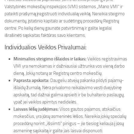
Valstybinės mokesčių inspekcijos (VMI) sistemos „Mano VMI“ ir
pateikti prašymą įregistruoti individualią veiklą. Nereikia steigimo
dokumentų, įstatinio kapitalo ar sudėtingų procedūrų Registrų
centre. Po kelių dienų gaunate patvirtinimą ir galite legaliai
išrašinėti sąskaitas faktūras savo klientams.
Individualios Veiklos Privalumai:
Minimalios steigimo išlaidos ir laikas:
Veiklos registravimas
VMI yra nemokamas ir dažniausiai užtrunka vos vieną darbo
dieną. Jokių notarų ar Registrų centro mokesčių.
Paprasta apskaita:
Daugeliu atvejų pakanka pildyti pajamų-
išlaidų žurnalą. Nėra privalomo reikalavimo vesti dvejybinę
apskaitą, tad dažnai galima apsieiti ir be buhalterio paslaugų,
ypač jei veiklos apimtys nedidelės.
Laisvas lėšų judėjimas:
Visos gautos pajamos, atskaičius
mokesčius, yra jūsų asmeninės lėšos. Nereikia jokių specialių
procedūrų norint „išsiimti“ pinigus – jie tiesiog keliauja į jūsų
asmeninę sąskaitą ir galite jais laisvai disponuoti.