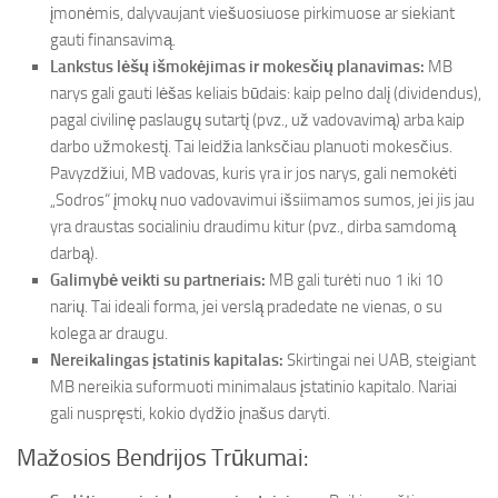
įmonėmis, dalyvaujant viešuosiuose pirkimuose ar siekiant
gauti finansavimą.
Lankstus lėšų išmokėjimas ir mokesčių planavimas:
MB
narys gali gauti lėšas keliais būdais: kaip pelno dalį (dividendus),
pagal civilinę paslaugų sutartį (pvz., už vadovavimą) arba kaip
darbo užmokestį. Tai leidžia lanksčiau planuoti mokesčius.
Pavyzdžiui, MB vadovas, kuris yra ir jos narys, gali nemokėti
„Sodros“ įmokų nuo vadovavimui išsiimamos sumos, jei jis jau
yra draustas socialiniu draudimu kitur (pvz., dirba samdomą
darbą).
Galimybė veikti su partneriais:
MB gali turėti nuo 1 iki 10
narių. Tai ideali forma, jei verslą pradedate ne vienas, o su
kolega ar draugu.
Nereikalingas įstatinis kapitalas:
Skirtingai nei UAB, steigiant
MB nereikia suformuoti minimalaus įstatinio kapitalo. Nariai
gali nuspręsti, kokio dydžio įnašus daryti.
Mažosios Bendrijos Trūkumai: