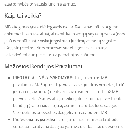
atsakomybės privatusis juridinis asmuo.
Kaip tai veikia?
MB steigimas yra sudėtingesnis nei IV. Reikia paruošti steigimo
dokumentus (nuostatus), atidaryti kaupiamąją sąskaitą banke (nors
įnašas nebūtinas) ir viską įregistruoti Juridinių asmenų registre
(Registrų centre). Nors procesas sudėtingesnis ir kainuoja
keliasdešimt eurų, jis suteikia pamatinį pranašumą.
Mažosios Bendrijos Privalumai:
RIBOTA CIVILINĖ ATSAKOMYBĖ:
Tai yra kertinis MB
privalumas. Mažoji bendrija yra atskiras juridinis vienetas, todėl
jos nariai (savininkai) neatsako savo asmeniniu turtu už MB
prievoles. Nesėkmės atveju rizikuojate tik tuo, ką investavote į
bendriją (nario įnašu), o jūsų asmeninis turtas lieka saugus.
Vien dėl šios priežasties daugelis renkasi būtent MB.
Profesionalus įvaizdis:
Turėti juridinį asmenį visada atrodo
solidžiau. Tai atveria daugiau galimybių dirbant su didesnėmis