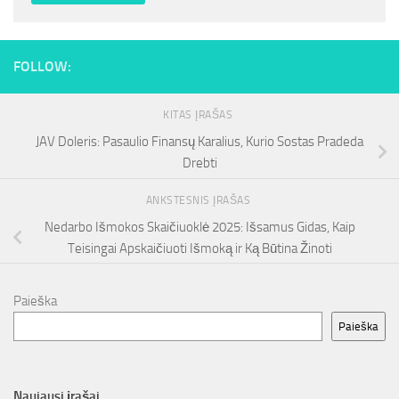
FOLLOW:
KITAS ĮRAŠAS
JAV Doleris: Pasaulio Finansų Karalius, Kurio Sostas Pradeda
Drebti
ANKSTESNIS ĮRAŠAS
Nedarbo Išmokos Skaičiuoklė 2025: Išsamus Gidas, Kaip
Teisingai Apskaičiuoti Išmoką ir Ką Būtina Žinoti
Paieška
Paieška
Naujausi įrašai