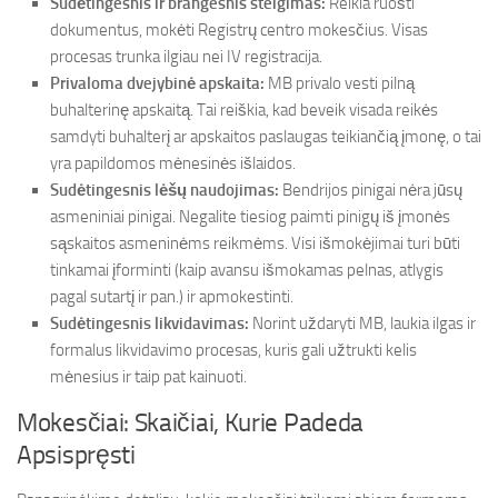
Sudėtingesnis ir brangesnis steigimas:
Reikia ruošti
dokumentus, mokėti Registrų centro mokesčius. Visas
procesas trunka ilgiau nei IV registracija.
Privaloma dvejybinė apskaita:
MB privalo vesti pilną
buhalterinę apskaitą. Tai reiškia, kad beveik visada reikės
samdyti buhalterį ar apskaitos paslaugas teikiančią įmonę, o tai
yra papildomos mėnesinės išlaidos.
Sudėtingesnis lėšų naudojimas:
Bendrijos pinigai nėra jūsų
asmeniniai pinigai. Negalite tiesiog paimti pinigų iš įmonės
sąskaitos asmeninėms reikmėms. Visi išmokėjimai turi būti
tinkamai įforminti (kaip avansu išmokamas pelnas, atlygis
pagal sutartį ir pan.) ir apmokestinti.
Sudėtingesnis likvidavimas:
Norint uždaryti MB, laukia ilgas ir
formalus likvidavimo procesas, kuris gali užtrukti kelis
mėnesius ir taip pat kainuoti.
Mokesčiai: Skaičiai, Kurie Padeda
Apsispręsti