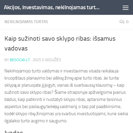
Akcijos, Investavimas, nekilnojamas turtas, kriptovaliutos - Besociai.lt
Skip to content
NEKILNOJAMAS TURTAS
0
Kaip sužinoti savo sklypo ribas: išsamus
vadovas
BY
BESOCIAI.LT
·
2025 5 GEGUŽĖS
Nekilnojamojo turto valdymas ir investavimas visada reikalauja
kruopštaus planavimo bei aiškių žinių apie turto ribas. Jei turite
sklypą ar planuojate jį įsigyti, vienas iš svarbiausių klausimų – kaip
sužinoti savo sklypo ribas? Šiame straipsnyje apžvelgsime įvairius
būdus, kaip patikrinti ir nustatyti sklypo ribas, aptarsime teisinius
aspektus bei paslaugų teikėjų vaidmenį, o taip pat paaiškinsime,
kodėl sklypo ribų žinojimas yra svarbus investuotojams, kurie siekia
ilgalaikio turto augimo ir saugumo.