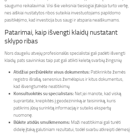
saugumo reikalavimai. Visi šie veiksniai tiesiogiai įtakoja turto vertę,
nes aiškiai nustatytos ribos suteikia investuotojams papildomo
pasitikėjimo, kad investicija bus saugi ir atsparia neaiškumams.
Patarimai, kaip išvengti klaidų nustatant
sklypo ribas
Nors daugeliu atvejų profesionalūs specialistai gali padėti išvengti
klaidų, pats savininkas taip pat gali atlikti keletą svarbių žingsnių:
Atidžiai peržiūrėkite visus dokumentus:
Patikrinkite žemės
registro išrašą, senesnius žemėlapius ir kitus dokumentus,
kad išvengtumėte neatitikimų.
Konsultuokitės su specialistais:
Net jei manote, kad viską
suprantate, kreipkitės į geodezininką ar teisininką, kuris
patikrins jūsų surinktą informaciją ir suteiks ekspertų
nuomonę.
Būkite atidūs smulkmenoms:
Maži neatitikimai gali turėti
didelę įtaką galutiniam rezultatui, todėl svarbu atkreipti dėmesį