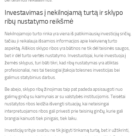
bei teisinius reikalavimus.
Investavimas į nekilnojamą turtą ir sklypo
ribų nustatymo reikšmė
Nekilnojamojo turto rinka yra viena iš patikimiausių investicijų sričių,
tačiau ji reikalauja išsamios informacijos apie kiekvieną turto
aspektą. Aiškios sklypo ribos yra būtinos ne tik dėl teisinės saugos,
bet ir dėl turto vertės nustatymo. Investuotojai, kurie investuoja į
žemės sklypus, turi būti tikri, kad ribų nustatymas yra atliktas
profesionaliai, nes tai tiesiogiai įtakoja tolesnes investicijas bei
galimus statybinius darbus.
Be abejo, sklypo ribų žinojimas taip pat padeda apsisaugoti nuo
galimų ginčų su kaimynais ar su valstybės institucijomis. Teisėtai
nustatytos ribos leidžia išvengti situacijų, kai neteisingai
interpretuojamos ribos gali privesti prie teisinių ginčų, kurie gali
brangiai kainuoti tiek pinigais, tiek laiku.
Investicijų srityje svarbu ne tik įsigyti tinkamą turtą, bet ir užtikrinti,