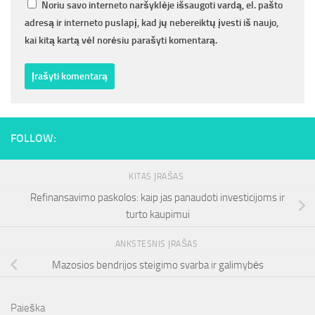
Noriu savo interneto naršyklėje išsaugoti vardą, el. pašto
adresą ir interneto puslapį, kad jų nebereiktų įvesti iš naujo,
kai kitą kartą vėl norėsiu parašyti komentarą.
FOLLOW:
KITAS ĮRAŠAS
Refinansavimo paskolos: kaip jas panaudoti investicijoms ir
turto kaupimui
ANKSTESNIS ĮRAŠAS
Mazosios bendrijos steigimo svarba ir galimybės
Paieška