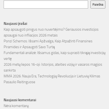
Paieška
Naujausi įrašai
Kaip apsaugoti pinigus nuo nuvertėjimo? Geriausios investicijos
apsaugai nuo infliacijos 2026 metais
Ponzi Schemos: Išsami Apžvalga, Kaip Atpažinti Finansines
Piramides ir Apsaugoti Savo Turtą
Fundamentali analizė: Išsamus gidas, kaip suprasti tikrąją investicijų
vertę
2026 metų liepos 16-oji: Istorijos, ateities vizijų ir vasaros magijos
sankirta
MMA 2026: Nauja Era, Technologijų Revoliucija ir Lietuvių Kilimas
Pasaulio Reitinguose
Naujausi komentarai
Nėra komentarų.