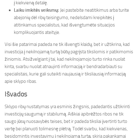
į kiekvieną detalę.
Laiku imkitės veiksmų:
Jei pastebite neatitikimus arba turite
abejonių dėl ribų teisingumo, nedelsdami kreipkitės į
atitinkamus specialistus, kad išvengtumėte situacijos
komplikuojantis ateityje.
Visi šie patarimai padeda ne tik išvengti klaidų, bet ir užtikrina, kad
investicija į nekilnojamą turtą būtų pagrįsta tiksliomis ir patikimomis
žiniomis. Atsižvelgiant į tai, kad nekilnojamojo turto rinka nuolat
kinta, svarbu nuolat atnaujinti informaciją ir bendradarbiauti su
specialistais, kurie gali suteikti naujausią ir tiksliausią informaciją
apie sklypo ribas.
Išvados
Sklypo ribų nustatymas yra esminis žingsnis, padedantis užtikrinti
investicijų saugumą ir stabilumą. Aiškiai apibrėžtos ribos ne tik
saugo jūsų nuosavybės teises, bet ir padeda tiksliai įvertinti turto
vertę bei planuoti tolimesnę plėtrą. Todėl svarbu, kad kiekvienas,
besidomintis investavimu į nekilnojamą turtą, skiria pakankamai