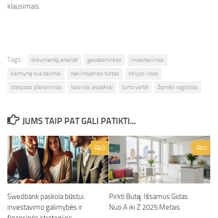
klausimais.
Tags:
dokumentų analizė
geodezininkas
investavimas
kaimynų susitarimai
nekilnojamas turtas
sklypo ribos
statybos planavimas
teisiniai aspektai
turto vertė
žemės registras
JUMS TAIP PAT GALI PATIKTI...
0
0
Swedbank paskola būstui:
Pirkti Butą: Išsamus Gidas
investavimo galimybės ir
Nuo A iki Z 2025 Metais