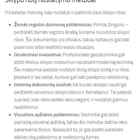
Yra keletas metodų, kaip nustatyti ir patikrinti savo sklypo ribas:
Žemės registro duomenų patikrinimas:
Pirmas žingsnis –
peržiūrėti žemės registro išrašą, kuriame nurodytos sklypo
ribos. Šis dokumentas yra oficialus, tačiau kartais jis gali būti
pasenusio arba neatitikti realios situacijos.
Geodeziniai matavimai:
Profesionalūs geodezininkai gali
atlikti tikslius sklypo matavimus naudojant modernią techniką.
Šie matavimai padeda nustatyti tikslų sklypo plotą ir jo ribas,
įskaitant ir tas vietas, kuriose gali būti paslėptos netikslumų.
Istorinių dokumentų analizė:
Kai kuriais atvejais naudinga
peržiūrėti senesnius sklypo planus ir žemėlapius. Tai padeda
suprasti, kaip ribos keitėsi laikui bėgant, ir nustatyti galimus
neatitikimus.
Vizualinis apžiūros patikrinimas:
Savininkai gali atlikti
paprastą vizualinę apžiūrą, tačiau šis metodas dažnai nėra
pakankamai tikslus. Nepaisant to, jis gali padėti pastebėti
aiškias ribų pažeidimo ar netikslumų žymes.