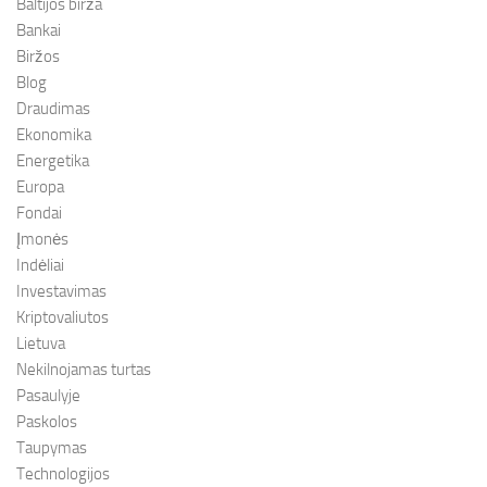
Baltijos birža
Bankai
Biržos
Blog
Draudimas
Ekonomika
Energetika
Europa
Fondai
Įmonės
Indėliai
Investavimas
Kriptovaliutos
Lietuva
Nekilnojamas turtas
Pasaulyje
Paskolos
Taupymas
Technologijos