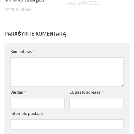
finansinės strategijos
2025 21 RUGSĖJO
2025 14 KOVO
PARAŠYKITE KOMENTARĄ
Komentaras
*
Vardas
*
El. pašto adresas
*
Interneto puslapis