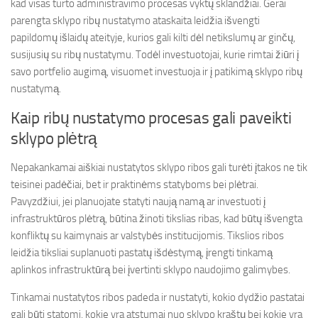
kad visas turto administravimo procesas vyktų sklandžiai. Gerai
parengta sklypo ribų nustatymo ataskaita leidžia išvengti
papildomų išlaidų ateityje, kurios gali kilti dėl netikslumų ar ginčų,
susijusių su ribų nustatymu. Todėl investuotojai, kurie rimtai žiūri į
savo portfelio augimą, visuomet investuoja ir į patikimą sklypo ribų
nustatymą.
Kaip ribų nustatymo procesas gali paveikti
sklypo plėtrą
Nepakankamai aiškiai nustatytos sklypo ribos gali turėti įtakos ne tik
teisinei padėčiai, bet ir praktinėms statyboms bei plėtrai.
Pavyzdžiui, jei planuojate statyti naują namą ar investuoti į
infrastruktūros plėtrą, būtina žinoti tikslias ribas, kad būtų išvengta
konfliktų su kaimynais ar valstybės institucijomis. Tikslios ribos
leidžia tiksliai suplanuoti pastatų išdėstymą, įrengti tinkamą
aplinkos infrastruktūrą bei įvertinti sklypo naudojimo galimybes.
Tinkamai nustatytos ribos padeda ir nustatyti, kokio dydžio pastatai
gali būti statomi, kokie yra atstumai nuo sklypo kraštų bei kokie yra