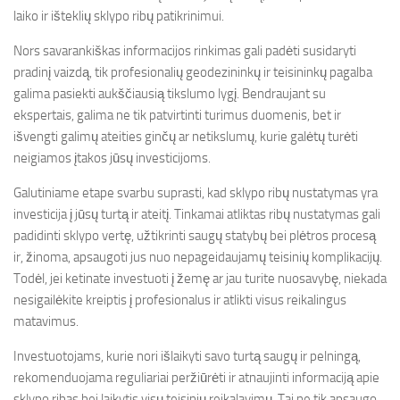
laiko ir išteklių sklypo ribų patikrinimui.
Nors savarankiškas informacijos rinkimas gali padėti susidaryti
pradinį vaizdą, tik profesionalių geodezininkų ir teisininkų pagalba
galima pasiekti aukščiausią tikslumo lygį. Bendraujant su
ekspertais, galima ne tik patvirtinti turimus duomenis, bet ir
išvengti galimų ateities ginčų ar netikslumų, kurie galėtų turėti
neigiamos įtakos jūsų investicijoms.
Galutiniame etape svarbu suprasti, kad sklypo ribų nustatymas yra
investicija į jūsų turtą ir ateitį. Tinkamai atliktas ribų nustatymas gali
padidinti sklypo vertę, užtikrinti saugų statybų bei plėtros procesą
ir, žinoma, apsaugoti jus nuo nepageidaujamų teisinių komplikacijų.
Todėl, jei ketinate investuoti į žemę ar jau turite nuosavybę, niekada
nesigailėkite kreiptis į profesionalus ir atlikti visus reikalingus
matavimus.
Investuotojams, kurie nori išlaikyti savo turtą saugų ir pelningą,
rekomenduojama reguliariai peržiūrėti ir atnaujinti informaciją apie
sklypo ribas bei laikytis visų teisinių reikalavimų. Tai ne tik apsaugo