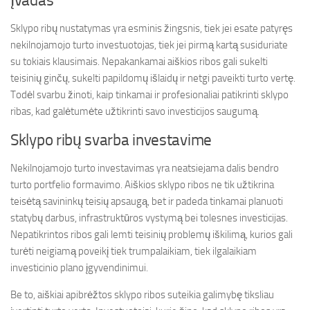
Įvadas
Sklypo ribų nustatymas yra esminis žingsnis, tiek jei esate patyręs
nekilnojamojo turto investuotojas, tiek jei pirmą kartą susiduriate
su tokiais klausimais. Nepakankamai aiškios ribos gali sukelti
teisinių ginčų, sukelti papildomų išlaidų ir netgi paveikti turto vertę.
Todėl svarbu žinoti, kaip tinkamai ir profesionaliai patikrinti sklypo
ribas, kad galėtumėte užtikrinti savo investicijos saugumą.
Sklypo ribų svarba investavime
Nekilnojamojo turto investavimas yra neatsiejama dalis bendro
turto portfelio formavimo. Aiškios sklypo ribos ne tik užtikrina
teisėtą savininkų teisių apsaugą, bet ir padeda tinkamai planuoti
statybų darbus, infrastruktūros vystymą bei tolesnes investicijas.
Nepatikrintos ribos gali lemti teisinių problemų iškilimą, kurios gali
turėti neigiamą poveikį tiek trumpalaikiam, tiek ilgalaikiam
investicinio plano įgyvendinimui.
Be to, aiškiai apibrėžtos sklypo ribos suteikia galimybę tiksliau