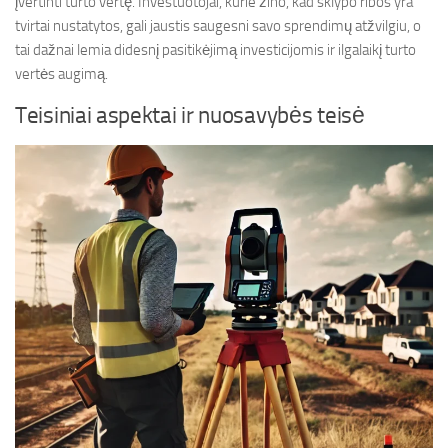
įvertinti turto vertę. Investuotojai, kurie žino, kad sklypo ribos yra
tvirtai nustatytos, gali jaustis saugesni savo sprendimų atžvilgiu, o
tai dažnai lemia didesnį pasitikėjimą investicijomis ir ilgalaikį turto
vertės augimą.
Teisiniai aspektai ir nuosavybės teisė