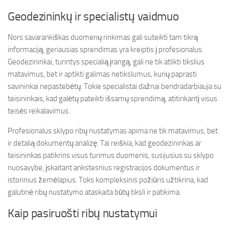
Geodezininkų ir specialistų vaidmuo
Nors savarankiškas duomenų rinkimas gali suteikti tam tikrą
informaciją, geriausias sprendimas yra kreiptis į profesionalus.
Geodezininkai, turintys specialią įrangą, gali ne tik atlikti tikslius
matavimus, bet ir aptikti galimas netikslumus, kurių paprasti
savininkai nepastebėtų. Tokie specialistai dažnai bendradarbiauja su
teisininkais, kad galėtų pateikti išsamų sprendimą, atitinkantį visus
teisės reikalavimus.
Profesionalus sklypo ribų nustatymas apima ne tik matavimus, bet
ir detalią dokumentų analizę. Tai reiškia, kad geodezininkas ar
teisininkas patikrins visus turimus duomenis, susijusius su sklypo
nuosavybe, įskaitant ankstesnius registracijos dokumentus ir
istorinius žemėlapius. Toks kompleksinis požiūris užtikrina, kad
galutinė ribų nustatymo ataskaita būtų tiksli ir patikima.
Kaip pasiruošti ribų nustatymui