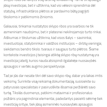
jūsų investicijas, bet ir užtikrina, kad visi vėlesni sprendimai dėl
statybų, infrastruktūros plėtros ar pardavimo būtų pagrįsti
tiksliomis ir patikimomis žiniomis.
Galiausiai, tinkamai nustatytos sklypo ribos yra svarbios ne tik
asmeniniam naudojimui, bet ir platesnei nekilnojamojo turto rinkai.
Aiškumas ir tikslumas užtikrina, kad visos šalys – savininkai,
investuotojai, statybininkai ir valdžios institucijos – dirbtų vieningai,
siekdamos bendro tikslo: tvaraus ir saugaus turto plėtros. Šiame
kontekste investicijos į teisingai atliktą sklypo ribų nustatymą yra
investicija į ateitį, kurios nauda atsispindi ilgalaikėje nuosavybės
apsaugos ir vertės augimo perspektyvoje.
Tad jei jūs dar nesate tikri dėl savo sklypo ribų, dabar yra laikas imtis
veiksmų. Surinkite visą reikiamą dokumentaciją, susisiekite su
patyrusiais specialistais ir pasiruoškite išsamiai peržiūrėti savo
turtą. Tikslūs duomenys, patikimi matavimai ir profesionalus
požiūris yra pagrindiniai elementai, padedantys pasiekti sėkmę tiek
investicijų srityje, tiek jūsų asmeninės nuosavybės apsaugos