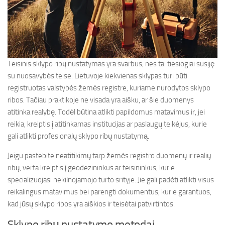
Teisinis sklypo ribų nustatymas yra svarbus, nes tai tiesiogiai susiję
su nuosavybės teise. Lietuvoje kiekvienas sklypas turi būti
registruotas valstybės žemės registre, kuriame nurodytos sklypo
ribos. Tačiau praktikoje ne visada yra aišku, ar šie duomenys
atitinka realybę. Todėl būtina atlikti papildomus matavimus ir, jei
reikia, kreiptis į atitinkamas institucijas ar paslaugų teikėjus, kurie
gali atlikti profesionalų sklypo ribų nustatymą.
Jeigu pastebite neatitikimų tarp žemės registro duomenų ir realių
ribų, verta kreiptis į geodezininkus ar teisininkus, kurie
specializuojasi nekilnojamojo turto srityje. Jie gali padėti atlikti visus
reikalingus matavimus bei parengti dokumentus, kurie garantuos,
kad jūsų sklypo ribos yra aiškios ir teisėtai patvirtintos.
Sklypo ribų nustatymo metodai