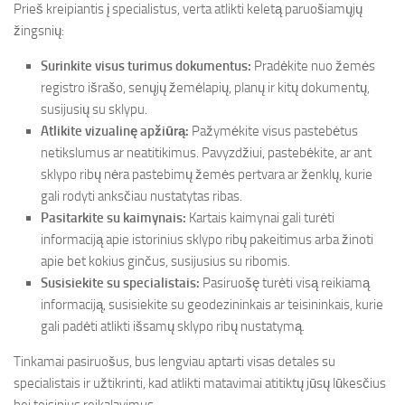
Prieš kreipiantis į specialistus, verta atlikti keletą paruošiamųjų
žingsnių:
Surinkite visus turimus dokumentus:
Pradėkite nuo žemės
registro išrašo, senųjų žemėlapių, planų ir kitų dokumentų,
susijusių su sklypu.
Atlikite vizualinę apžiūrą:
Pažymėkite visus pastebėtus
netikslumus ar neatitikimus. Pavyzdžiui, pastebėkite, ar ant
sklypo ribų nėra pastebimų žemės pertvara ar ženklų, kurie
gali rodyti anksčiau nustatytas ribas.
Pasitarkite su kaimynais:
Kartais kaimynai gali turėti
informaciją apie istorinius sklypo ribų pakeitimus arba žinoti
apie bet kokius ginčus, susijusius su ribomis.
Susisiekite su specialistais:
Pasiruošę turėti visą reikiamą
informaciją, susisiekite su geodezininkais ar teisininkais, kurie
gali padėti atlikti išsamų sklypo ribų nustatymą.
Tinkamai pasiruošus, bus lengviau aptarti visas detales su
specialistais ir užtikrinti, kad atlikti matavimai atitiktų jūsų lūkesčius