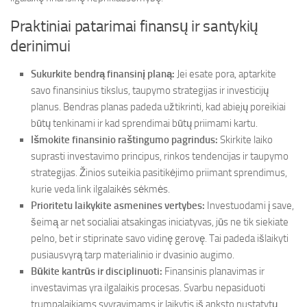
Praktiniai patarimai finansų ir santykių
derinimui
Sukurkite bendrą finansinį planą:
Jei esate pora, aptarkite
savo finansinius tikslus, taupymo strategijas ir investicijų
planus. Bendras planas padeda užtikrinti, kad abiejų poreikiai
būtų tenkinami ir kad sprendimai būtų priimami kartu.
Išmokite finansinio raštingumo pagrindus:
Skirkite laiko
suprasti investavimo principus, rinkos tendencijas ir taupymo
strategijas. Žinios suteikia pasitikėjimo priimant sprendimus,
kurie veda link ilgalaikės sėkmės.
Prioritetu laikykite asmenines vertybes:
Investuodami į save,
šeimą ar net socialiai atsakingas iniciatyvas, jūs ne tik siekiate
pelno, bet ir stiprinate savo vidinę gerovę. Tai padeda išlaikyti
pusiausvyrą tarp materialinio ir dvasinio augimo.
Būkite kantrūs ir disciplinuoti:
Finansinis planavimas ir
investavimas yra ilgalaikis procesas. Svarbu nepasiduoti
trumpalaikiams svyravimams ir laikytis iš anksto nustatytų