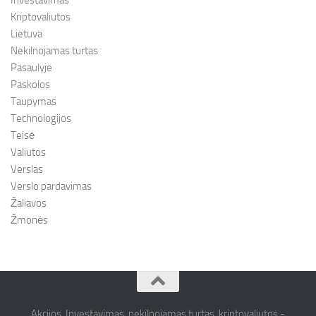
Investavimas
Kriptovaliutos
Lietuva
Nekilnojamas turtas
Pasaulyje
Paskolos
Taupymas
Technologijos
Teisė
Valiutos
Verslas
Verslo pardavimas
Žaliavos
Žmonės
Akcijos, Investavimas, nekilnojamas turtas, kriptovaliutos -