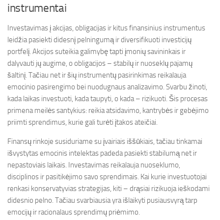
instrumentai
Investavimas į akcijas, obligacijas ir kitus finansinius instrumentus
leidžia pasiekti didesnį pelningumą ir diversifikuoti investicijų
portfelį. Akcijos suteikia galimybę tapti įmonių savininkais ir
dalyvauti jų augime, o obligacijos – stabilų ir nuoseklų pajamų
šaltinį. Tačiau net ir šių instrumentų pasirinkimas reikalauja
emocinio pasirengimo bei nuodugnaus analizavimo. Svarbu žinoti,
kada laikas investuoti, kada taupyti, o kada – rizikuoti. Šis procesas
primena meilės santykius: reikia atsidavimo, kantrybės ir gebėjimo
priimti sprendimus, kurie gali turėti įtakos ateičiai.
Finansų rinkoje susiduriame su įvairiais iššūkiais, tačiau tinkamai
išvystytas emocinis intelektas padeda pasiekti stabilumą net ir
nepastoviais laikais. Investavimas reikalauja nuoseklumo,
disciplinos ir pasitikėjimo savo sprendimais. Kai kurie investuotojai
renkasi konservatyvias strategijas, kiti – drąsiai rizikuoja ieškodami
didesnio pelno. Tačiau svarbiausia yra išlaikyti pusiausvyrą tarp
emocijų ir racionalaus sprendimų priėmimo.