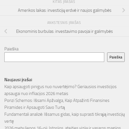
KITAS ĮRAŠAS
Amerikos laikas: investicijų erdvė ir naujos galimybės
ANKSTESNIS ĮRAŠAS
Ekonominis burbulas: investavimo pavojai ir galimybės
Paieška
Paieška
Naujausi įrašai
Kaip apsaugoti pinigus nuo nuvertėjimo? Geriausios investicijos
apsaugai nuo infliacijos 2026 metais
Ponzi Schemos: Išsami Apžvalga, Kaip Atpažinti Finansines
Piramides ir Apsaugoti Savo Turtą
Fundamentali analizė: Išsamus gidas, kaip suprasti tikrąją investicijų
vertę
2026 metų liepos 16-oji: Istorijos, ateities vizijų ir vasaros magijos