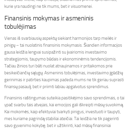
kurie yra naudingi ne tik mums, bet ir visuomenei.
Finansinis mokymas ir asmeninis
tobulėjimas
Vienas iš svarbiausių aspektų siekiant harmonijos tarp meilės ir
pinigų – tai nuolatinis finansinis mokymasis. Šiandien informacijos
gausa leidžia lengvai susipažinti su įvairiomis investavimo
strategijomis, taupymo būdais ir ekonominėmis tendencijomis.
Tačiau žinios turi būti nuolat atnaujinamos ir pritaikomos prie
besikeičiančių sąlygų. Asmeninis tobulėjimas, investavimo įgūdžių
gerinimas ir patirties kaupimas padeda mums ne tik geriau suprasti
finansų pasaulį, bet ir priimti labiau apgalvotus sprendimus.
Finansinis raštingumas suteikia pasitikėjimo savo sprendimais, o tai
ypač svarbu tais atvejais, kai emocijos gali iškreipti mūsų suvokimą.
Kai mokomės, kaip efektyviai tvarkyti pinigus, investuoti ir taupyti,
mes kuriame pagrindą stabiliai ateičiai. Tai leidžia ne tik pagerinti
savo gyvenimo kokybę, bet ir užtikrinti, kad mūsų finansiniai