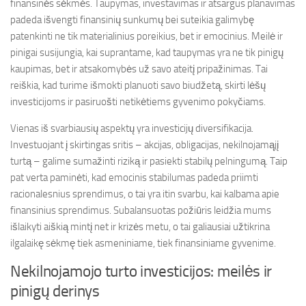
finansinės sėkmės. Taupymas, investavimas ir atsargus planavimas
padeda išvengti finansinių sunkumų bei suteikia galimybę
patenkinti ne tik materialinius poreikius, bet ir emocinius. Meilė ir
pinigai susijungia, kai suprantame, kad taupymas yra ne tik pinigų
kaupimas, bet ir atsakomybės už savo ateitį pripažinimas. Tai
reiškia, kad turime išmokti planuoti savo biudžetą, skirti lėšų
investicijoms ir pasiruošti netikėtiems gyvenimo pokyčiams.
Vienas iš svarbiausių aspektų yra investicijų diversifikacija.
Investuojant į skirtingas sritis – akcijas, obligacijas, nekilnojamąjį
turtą – galime sumažinti riziką ir pasiekti stabilų pelningumą. Taip
pat verta paminėti, kad emocinis stabilumas padeda priimti
racionalesnius sprendimus, o tai yra itin svarbu, kai kalbama apie
finansinius sprendimus. Subalansuotas požiūris leidžia mums
išlaikyti aiškią mintį net ir krizės metu, o tai galiausiai užtikrina
ilgalaikę sėkmę tiek asmeniniame, tiek finansiniame gyvenime.
Nekilnojamojo turto investicijos: meilės ir
pinigų derinys