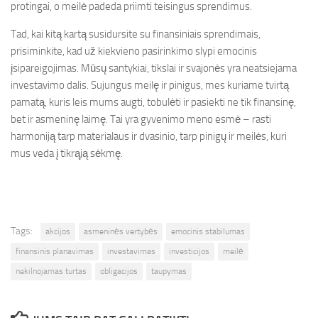
protingai, o meilė padeda priimti teisingus sprendimus.
Tad, kai kitą kartą susidursite su finansiniais sprendimais,
prisiminkite, kad už kiekvieno pasirinkimo slypi emocinis
įsipareigojimas. Mūsų santykiai, tikslai ir svajonės yra neatsiejama
investavimo dalis. Sujungus meilę ir pinigus, mes kuriame tvirtą
pamatą, kuris leis mums augti, tobulėti ir pasiekti ne tik finansinę,
bet ir asmeninę laimę. Tai yra gyvenimo meno esmė – rasti
harmoniją tarp materialaus ir dvasinio, tarp pinigų ir meilės, kuri
mus veda į tikrąją sėkmę.
Tags:
akcijos
asmeninės vertybės
emocinis stabilumas
finansinis planavimas
investavimas
investicijos
meilė
nekilnojamas turtas
obligacijos
taupymas