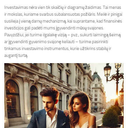
Investavimas nėra vien tik skaičių ir diagramų žaidimas. Tai menas
ir mokslas, kuriame svarbus subalansuotas požiūris. Meilė ir pinigai
susilieja į vieną darnų mechanizmą, kai suprantame, kad finansinės
investicijos gali padėti mums įgyvendinti mūsų svajones.
Pavyzdžiui, jei turime ilgalaikę viziją – pvz., sukurti laimingą šeimą
ar įgyvendinti gyvenimo svajonę keliauti – turime pasirinkti
tinkamus investavimo instrumentus, kurie užtikrins stabilų ir
augantį turtą.