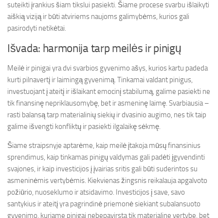
suteikti įrankius šiam tikslui pasiekti. Šiame procese svarbu išlaikyti
aiškią viziją ir būti atviriems naujoms galimybėms, kurios gali
pasirodyti netikėtai.
Išvada: harmonija tarp meilės ir pinigų
Meilė ir pinigai yra dvi svarbios gyvenimo ašys, kurios kartu padeda
kurti pilnavertį ir laimingą gyvenimą. Tinkamai valdant pinigus,
investuojant į ateitį ir išlaikant emocinį stabilumą, galime pasiekti ne
tik finansinę nepriklausomybę, bet ir asmeninę laimę. Svarbiausia –
rasti balansą tarp materialinių siekių ir dvasinio augimo, nes tik taip
galime išvengti konfliktų ir pasiekti ilgalaikę sėkmę.
Šiame straipsnyje aptarėme, kaip meilė įtakoja mūsų finansinius
sprendimus, kaip tinkamas pinigų valdymas gali padėti įgyvendinti
svajones, ir kaip investicijos į įvairias sritis gali būti suderintos su
asmeninėmis vertybėmis. Kiekvienas žingsnis reikalauja apgalvoto
požiūrio, nuoseklumo ir atsidavimo. Investicijos į save, savo
santykius ir ateitį yra pagrindinė priemonė siekiant subalansuoto
gyvenimo, kuriame pinigai nebepavirsta tik materialine vertybe, bet