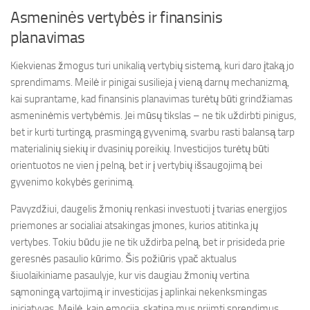
Asmeninės vertybės ir finansinis
planavimas
Kiekvienas žmogus turi unikalią vertybių sistemą, kuri daro įtaką jo
sprendimams. Meilė ir pinigai susilieja į vieną darnų mechanizmą,
kai suprantame, kad finansinis planavimas turėtų būti grindžiamas
asmeninėmis vertybėmis. Jei mūsų tikslas – ne tik uždirbti pinigus,
bet ir kurti turtingą, prasmingą gyvenimą, svarbu rasti balansą tarp
materialinių siekių ir dvasinių poreikių. Investicijos turėtų būti
orientuotos ne vien į pelną, bet ir į vertybių išsaugojimą bei
gyvenimo kokybės gerinimą.
Pavyzdžiui, daugelis žmonių renkasi investuoti į tvarias energijos
priemones ar socialiai atsakingas įmones, kurios atitinka jų
vertybes. Tokiu būdu jie ne tik uždirba pelną, bet ir prisideda prie
geresnės pasaulio kūrimo. Šis požiūris ypač aktualus
šiuolaikiniame pasaulyje, kur vis daugiau žmonių vertina
sąmoningą vartojimą ir investicijas į aplinkai nekenksmingas
iniciatyvas. Meilė, kaip emocija, skatina mus priimti sprendimus,