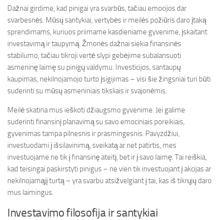
Dažnai girdime, kad pinigai yra svarbūs, tačiau emocijos dar
svarbesnės. Mūsų santykiai, vertybės ir meilės požiūris daro įtaką
sprendimams, kuriuos priimame kasdieniame gyvenime, įskaitant
investavimą ir taupymą. Žmonės dažnai siekia finansinės
stabilumo, tačiau tikroji vertė slypi gebėjime subalansuoti
asmeninę laimę su pinigų valdymu. Investicijos, santaupų
kaupimas, nekilnojamojo turto įsigijimas – visi šie žingsniai turi būti
suderinti su mūsų asmeniniais tiksliais ir svajonėmis.
Meilė skatina mus ieškoti džiaugsmo gyvenime. Jei galime
suderinti finansinį planavimą su savo emociniais poreikiais,
gyvenimas tampa pilnesnis ir prasmingesnis. Pavyzdžiui,
investuodami į išsilavinimą, sveikatą ar net patirtis, mes
investuojame ne tik į finansinę ateitį, bet ir į savo laimę. Tai reiškia,
kad teisingai paskirstyti pinigus – ne vien tik investuojant į akcijas ar
nekilnojamąjį turtą – yra svarbu atsižvelgiant į tai, kas iš tikrųjų daro
mus laimingus.
Investavimo filosofija ir santykiai