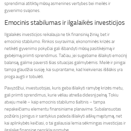
sprendimai atitiktų mūsų asmenines vertybes bei meilės ir
gyvenimo svajones.
Emocinis stabilumas ir ilgalaikės investicijos
Ilgalaikės investicijos reikalauja ne tik finansinių žinių, bet ir
emocinio stabilumo. Rinkos svyravimai, ekonominės krizės ar
netikėti gyvenimo pokyčiai gali išbandyti mūsų pasitikėjimą ir
gebėjimą priimti sprendimus. Tačiau, jei sugebame išlaikyti emocinį
balansą, galime paversti šias situacijas galimybėmis. Meilė ir pinigai
tampa glaudžiai susiję, kai suprantame, kad kiekvienas iššūkis yra
proga augti ir tobulėti.
Pavyzdžiui, investuotojas, kuris geba išlaikyti ramybę krizės metu,
gali priimti sprendimus, kurie vėliau atneša didesnį pelną. Tokiu
atveju meilė – kaip emocinis stabilumo šaltinis – tampa
nepakeičiamu elementu finansiniame planavime. Subalansuotas
požiūris į pinigus ir santykius padeda išlaikyti aiškų mąstymą, net
kai aplinkybės keičiasi, o tai galiausiai lemia sėkmingas investicijas ir
ilgalaikę finansinę nepriklausomybę.