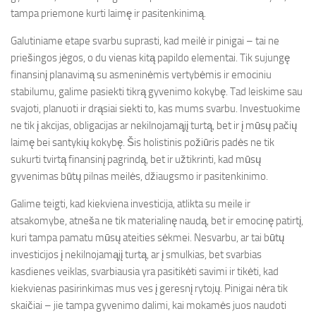
tampa priemone kurti laimę ir pasitenkinimą.
Galutiniame etape svarbu suprasti, kad meilė ir pinigai – tai ne
priešingos jėgos, o du vienas kitą papildo elementai. Tik sujungę
finansinį planavimą su asmeninėmis vertybėmis ir emociniu
stabilumu, galime pasiekti tikrą gyvenimo kokybę. Tad leiskime sau
svajoti, planuoti ir drąsiai siekti to, kas mums svarbu. Investuokime
ne tik į akcijas, obligacijas ar nekilnojamąjį turtą, bet ir į mūsų pačių
laimę bei santykių kokybę. Šis holistinis požiūris padės ne tik
sukurti tvirtą finansinį pagrindą, bet ir užtikrinti, kad mūsų
gyvenimas būtų pilnas meilės, džiaugsmo ir pasitenkinimo.
Galime teigti, kad kiekviena investicija, atlikta su meile ir
atsakomybe, atneša ne tik materialinę naudą, bet ir emocinę patirtį,
kuri tampa pamatu mūsų ateities sėkmei. Nesvarbu, ar tai būtų
investicijos į nekilnojamąjį turtą, ar į smulkias, bet svarbias
kasdienes veiklas, svarbiausia yra pasitikėti savimi ir tikėti, kad
kiekvienas pasirinkimas mus ves į geresnį rytojų. Pinigai nėra tik
skaičiai – jie tampa gyvenimo dalimi, kai mokamės juos naudoti