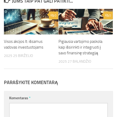
JUMS TAIP PAT GALI PATIKTI...
0
0
Visos akcijos lt: išsamus
Pigiausia vartojimo paskola:
vadovas investuotojams
kaip išsirinkti ir integruoti į
savo finansinę strategiją
2025 25 BIRŽELIO
2025 27 BALANDŽIO
PARAŠYKITE KOMENTARĄ
Komentaras
*