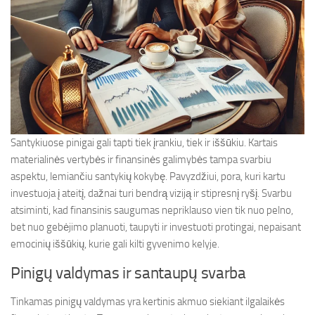
Santykiuose pinigai gali tapti tiek įrankiu, tiek ir iššūkiu. Kartais
materialinės vertybės ir finansinės galimybės tampa svarbiu
aspektu, lemiančiu santykių kokybę. Pavyzdžiui, pora, kuri kartu
investuoja į ateitį, dažnai turi bendrą viziją ir stipresnį ryšį. Svarbu
atsiminti, kad finansinis saugumas nepriklauso vien tik nuo pelno,
bet nuo gebėjimo planuoti, taupyti ir investuoti protingai, nepaisant
emocinių iššūkių, kurie gali kilti gyvenimo kelyje.
Pinigų valdymas ir santaupų svarba
Tinkamas pinigų valdymas yra kertinis akmuo siekiant ilgalaikės