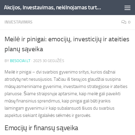
Akcijos, Investavimas, nekilnojamas turtas, kriptovaliutos - Besociai.lt
Skip to content
INVESTAVIMAS
0
Meilė ir pinigai: emocijų, investicijų ir ateities
planų sąveika
BY
BESOCIAI.LT
·
2025 30 GEGUŽĖS
Meilė ir pinigai – dvi svarbios gyvenimo sritys, kurios dažnai
atrodytų net nesusijusios. Tačiau iš tiesų jos glaudžiai susipina
mūsų asmeniniame gyvenime, investavimo strategijose ir ateities
planuose. Šiame straipsnyje aptarsime, kaip meilė gali paveikti
mūsų finansinius sprendimus, kaip pinigai gali būti įrankis
laimingam gyvenimui ir kaip subalansuoti šiuos du svarbius
aspektus siekiant ilgalaikės sėkmės ir gerovės.
Emocijų ir finansų sąveika