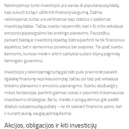
Nekilnojamojo turto investicijos yra vienas iš populiariausių būdų,
kaip sukurti turtą ir užtikrinti finansinį saugumą. Dažnai
nekilnojamas turtas yra vertinamas kaip stabilus ir patikimas
investicijų būdas. Tačiau svarbu nepamiršti, kad ir ši sritis reikalauja
emocinio įsipareigojimo bei protingo planavimo. Pavyzdžiui,
perkant būstą ar investicinį objektą, būtina įvertinti ne tik finansinius
aspektus, bet ir asmeninius poreikius bei svajones. Tai ypač svarbu
šeimoms, kuriose meilė ir artimi santykiai sudaro stiprų pagrindą
laimingam gyvenimui.
Investicijos į nekilnojamąjį turtą gali būti puiki priemonė pasiekti
ilgalaikę finansinę nepriklausomybę, tačiau jos taip pat reikalauja
tinkamo planavimo ir emocinio pasirengimo. Svarbu atsižvelgti į
rinkos tendencijas, įvertinti galimas rizikas ir pasirinkti tinkamiausias
investavimo strategijas. Be to, meilės ir pinigų derinys gali padėti
išlaikyti subalansuotą požiūrį – ne tik siekiant finansinio pelno, bet
ir kuriant jaukią, saugią aplinką šeimai.
Akcijos, obligacijos ir kiti investicijų