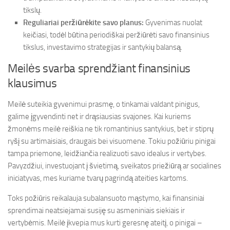
tikslų.
Reguliariai peržiūrėkite savo planus:
Gyvenimas nuolat
keičiasi, todėl būtina periodiškai peržiūrėti savo finansinius
tikslus, investavimo strategijas ir santykių balansą.
Meilės svarba sprendžiant finansinius
klausimus
Meilė suteikia gyvenimui prasmę, o tinkamai valdant pinigus,
galime įgyvendinti net ir drąsiausias svajones. Kai kuriems
žmonėms meilė reiškia ne tik romantinius santykius, bet ir stiprų
ryšį su artimaisiais, draugais bei visuomene. Tokiu požiūriu pinigai
tampa priemone, leidžiančia realizuoti savo idealus ir vertybes.
Pavyzdžiui, investuojant į švietimą, sveikatos priežiūrą ar socialines
iniciatyvas, mes kuriame tvarų pagrindą ateities kartoms.
Toks požiūris reikalauja subalansuoto mąstymo, kai finansiniai
sprendimai neatsiejamai susiję su asmeniniais siekiais ir
vertybėmis. Meilė įkvepia mus kurti geresnę ateitį, o pinigai –